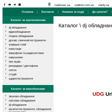
realmusic.ua
realkino.com.ua
clarity.ua
Головна
|
Контакти
|
Новини та події
|
Де купити?
Каталог за призначенням
Каталог
\
dj обладна
dj обладнання
відеообладнання
гітарне обладнання
духові, смичкові інструменти
клавішні і midi
комутація
мікрофони та радіосистеми
навушники
про аудіо
рекордери / диктофони
світло
студія
ударні інструменти
Каталог за виробниками
UDG
Urb
звукове обладнання
світлове обладнання
dj обладнання
музичні інструменти, обладнання