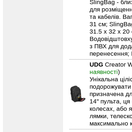
SlingBag - бли
для розміщенн
та кабелів. Ваг
31 см; SlingBa
31.5 x 32 x 20
Водовідштовху
з ПВХ для дод
перенесення; 
UDG
Creator W
наявності
)
Унікальна ціл
подорожувати 
призначена дл
14" пульта, ця
колесах, або я
лямки, телеск
максимально 