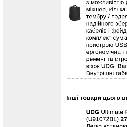
з можливістю 
мікшер, кільк
тембру / подря
надійного збе
кабелів і фейд
комплект сумк
пристрою USB,
ергономічна п
ремені та стро
візок UDG. Вага
Внутрішні габа
Інші товари цього в
UDG
Ultimate 
(U91072BL)
27
Легко встанови