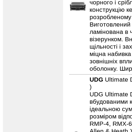
чорного і срі
конструкцію ке
розробленому 
Виготовлений 
ламінована в 
візерунком. В
щільності і з
міцна набивка
зовнішніх впл
оболонку. Шир
UDG
Ultimate 
)
UDG Ultimate D
вбудованими к
ідеальною сум
розміром відп
RMP-4, RMX-60,
Allen & Heath