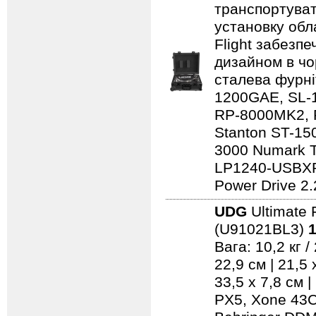
транспортуват
установку обл
Flight забезпе
дизайном в чо
сталева фурні
1200GAE, SL-
RP-8000MK2, 
Stanton ST-150
3000 Numark 
LP1240-USBXP
Power Drive 2.
UDG
Ultimate 
(U91021BL3)
1
Вага: 10,2 кг 
22,9 см | 21,5
33,5 x 7,8 см 
PX5, Xone 43C