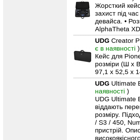
Жорсткий кейс
захист під ча
девайса. • Роз
AlphaTheta X
UDG
Creator 
є в наявності
)
Кейс для Pio
розміри (Ш x В
97,1 x 52,5 x 
UDG
Ultimate 
наявності
)
UDG Ultimate B
віддають пере
розміру. Підх
/ S3 / 450, Nu
пристрій. Опи
високоякісног