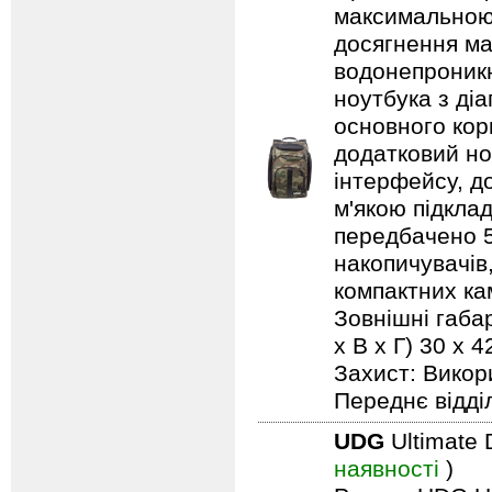
максимальною 
досягнення ма
водонепроникн
ноутбука з ді
основного кор
додатковий но
інтерфейсу, д
м'якою підкла
передбачено 5 
накопичувачів,
компактних кам
Зовнішні габар
х В х Г) 30 x
Захист: Викор
Переднє відді
UDG
Ultimate 
наявності
)