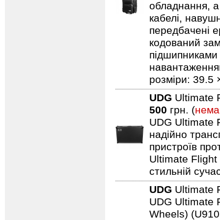
обладнання, а
кабелі, навуш
передбачені ер
кодований замо
підшипниками 
навантаженням.
розміри: 39.5 
UDG
Ultimate 
500
грн. (
нема
UDG Ultimate F
надійно транс
пристроїв про
Ultimate Fligh
стильній сучас
UDG
Ultimate 
UDG Ultimate F
Wheels) (U910