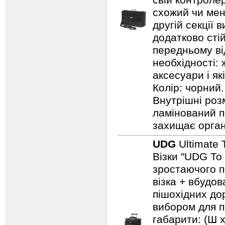
свій контроле
схожий чи менш
другій секції 
додатково стій
передньому ві
необхідності: 
аксесуари і як
Колір: чорний.
Внутрішні роз
ламінований п
захищає орга
UDG
Ultimate 
Візки "UDG To
зростаючого п
візка + вбудо
пішохідних дор
вибором для по
габарити: (Ш х