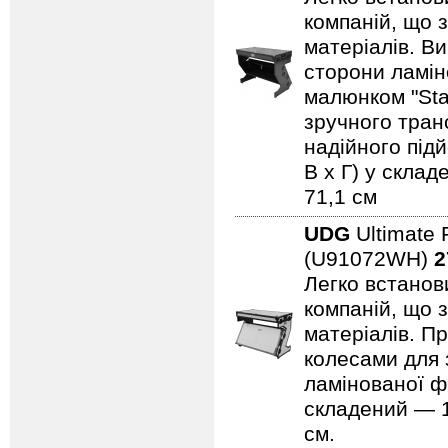
компаній, що 
матеріалів. В
сторони ламін
малюнком "Sta
зручного тран
надійного підй
В x Г) у склад
71,1 см
UDG
Ultimate 
(U91072WH)
2
Легко встанови
компаній, що 
матеріалів. Пр
колесами для 
ламінованої ф
складений — 11
см.