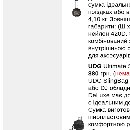
сумка ідеальн
поїздках або 
4,10 кг. Зовні
габарити: (Ш 
нейлон 420D. 
комбінований 
внутрішньою с
для аксесуарів
UDG
Ultimate 
880
грн. (
нема
UDG SlingBag 
або DJ обладн
DeLuxe має до
є ідеальним д
Сумка виготов
пінопластовим
комфортною ру