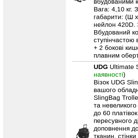
вбудованими к
Вага: 4,10 кг.
габарити: (Ш 
нейлон 420D. 
Вбудований ко
ступінчастою 
+ 2 бокові киш
плавним обер
UDG
Ultimate 
наявності
)
Візок UDG Sli
вашого обладн
SlingBag Trol
та невеликого
до 60 платівок
пересувного д
доповнення до
тканин, стінки