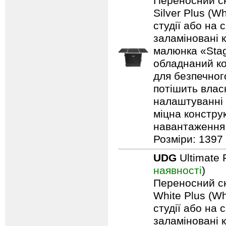
Переносний ск
Silver Plus (W
студії або на 
заламіновані 
малюнка «Stag
обладнаний ко
для безпечного
потішить влас
налаштуванні 
міцна констру
навантаження: 
Розміри: 1397 
UDG
Ultimate 
наявності
)
Переносний ск
White Plus (Wh
студії або на 
заламіновані 