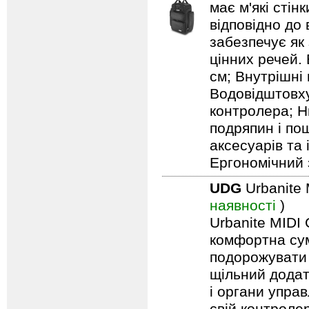
має м'які сті
відповідно до
забезпечує як
цінних речей. 
см; Внутрішні 
Водовідштовху
контролера; Н
подряпин і по
аксесуарів та
Ергономічний 
UDG
Urbanite 
наявності
)
Urbanite MIDI 
комфортна сум
подорожувати 
щільний додат
і органи упра