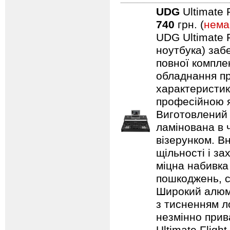
UDG
Ultimate 
740
грн. (
нема
UDG Ultimate F
ноутбука) заб
повної компле
обладнання пр
характеристик
професійною я
Виготовлений 
ламінована в 
візерунком. В
щільності і з
міцна набивка
пошкоджень, с
Широкий алюмі
з тисненням л
незмінно прив