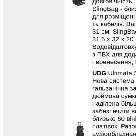
довговічність.
SlingBag - бли
для розміщенн
та кабелів. Ваг
31 см; SlingBa
31.5 x 32 x 20
Водовідштовху
з ПВХ для дод
перенесення; 
UDG
Ultimate 
Нова система 
гальванічна за
дюймова сумка
наділена біль
забезпечити ва
близько 60 він
платівок. Раз
аудіообладнанн