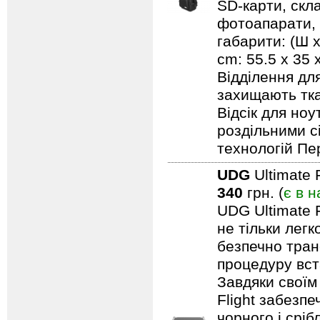
SD-карти, скл
фотоапарати, 
габарити: (Ш х
cm: 55.5 x 35
Відділення дл
захищають тка
Відсік для но
роздільними с
технологій Пе
UDG
Ultimate 
340
грн. (
є в н
UDG Ultimate F
не тільки лег
безпечно тран
процедуру вст
Завдяки своїм
Flight забезпе
чорного і срі