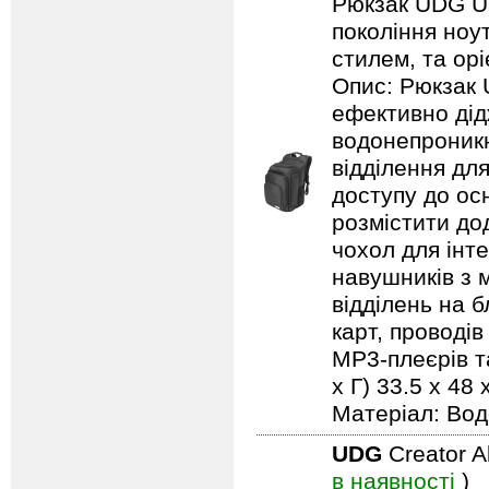
Рюкзак UDG Ult
покоління ноу
стилем, та ор
Опис: Рюкзак 
ефективно дід
водонепроникн
відділення дл
доступу до ос
розмістити до
чохол для інт
навушників з м
відділень на 
карт, проводів
MP3-плеєрів та
х Г) 33.5 x 48 
Матеріал: Вод
UDG
Creator 
в наявності
)