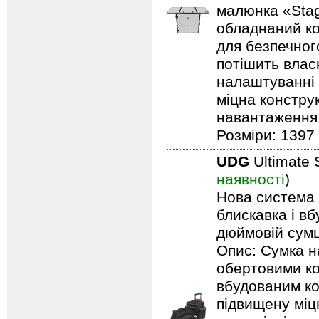
малюнка «Stag
обладнаний ко
для безпечного
потішить влас
налаштуванні 
міцна констру
навантаження: 
Розміри: 1397 
UDG
Ultimate 
наявності
)
Нова система п
блискавка і в
дюймовій сумці
Опис: Сумка н
обертовими ко
вбудованим ко
підвищену міцн