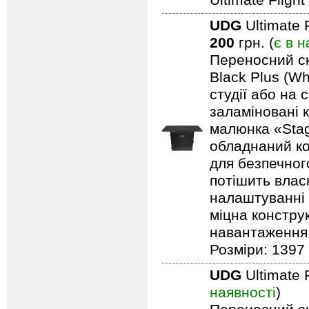
Ultimate Fligh
UDG
Ultimate 
200
грн. (
є в н
Переносний ск
Black Plus (Wh
студії або на 
заламіновані 
малюнка «Stag
обладнаний ко
для безпечного
потішить влас
налаштуванні 
міцна констру
навантаження: 
Розміри: 1397 
UDG
Ultimate 
наявності
)