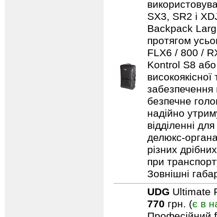
використовуват
SX3, SR2 і XDJ
Backpack Larg
протягом усьо
FLX6 / 800 / 
Kontrol S8 аб
високоякісної
забезпечення н
безпечне голо
надійно утрим
відділенні для
делюкс-органа
різних дрібни
при транспорту
Зовнішні габар
UDG
Ultimate 
770
грн. (
є в н
Професійний f