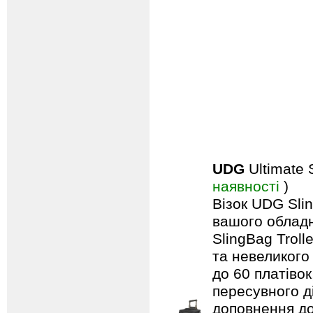
UDG
Ultimate 
наявності
)
Візок UDG Sli
вашого обладн
SlingBag Trol
та невеликого
до 60 платівок
пересувного д
доповнення до