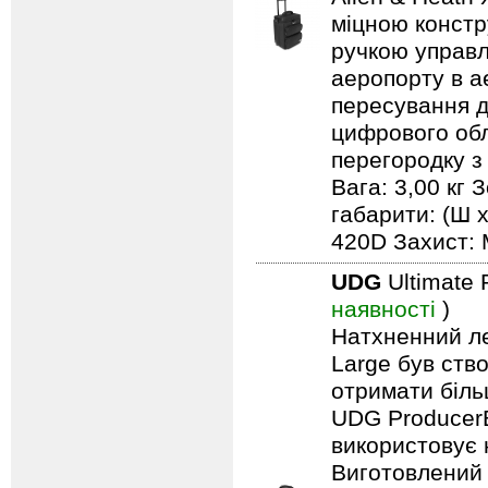
міцною констр
ручкою управл
аеропорту в а
пересування д
цифрового обл
перегородку з
Вага: 3,00 кг 
габарити: (Ш х
420D Захист: 
UDG
Ultimate 
наявності
)
Натхненний л
Large був ство
отримати біль
UDG ProducerB
використовує 
Виготовлений 