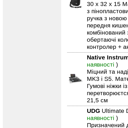
30 x 32 x 15 
з пінопластов
ручка з новою
передня кишен
комбінований 
обертаючі кол
контролер + а
Native Instru
наявності
)
Міцний та на
MK3 і S5. Мат
Гумові ніжки і
перетворюєтся 
21,5 см
UDG
Ultimate
наявності
)
Призначений дл