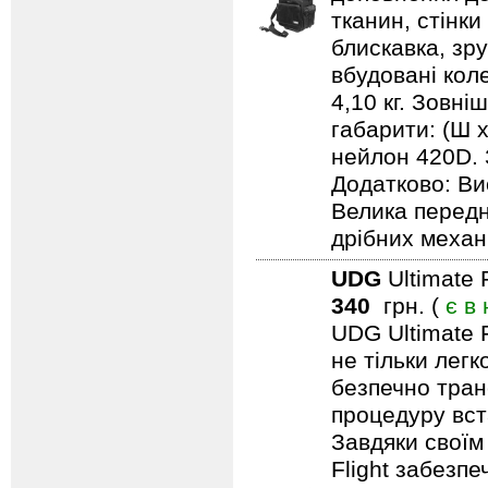
тканин, стінки
блискавка, зр
вбудовані кол
4,10 кг. Зовні
габарити: (Ш х
нейлон 420D. 
Додатково: Ви
Велика передн
дрібних механ
UDG
Ultimate 
340
грн. (
є в
UDG Ultimate F
не тільки лег
безпечно тран
процедуру вст
Завдяки своїм
Flight забезпе