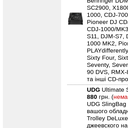
Behringer DD
SC2900, X1800
1000, CDJ-700
Pioneer DJ CD
CDJ-1000/MK3
S11, DJM-S7,
1000 MK2, Pio
PLAYdifferentl
Sixty Four, Si
Seventy, Seven
90 DVS, RMX-
та інші CD-про
UDG
Ultimate 
880
грн. (
нема
UDG SlingBag 
вашого обладн
Trolley DeLuxe
джеевского наб