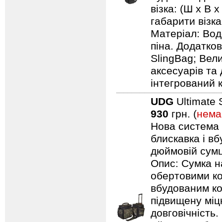
візка: (Ш х В х
габарити візка:
Матеріал: Вод
піна. Додатков
SlingBag; Вели
аксесуарів та 
інтегрований 
UDG
Ultimate 
930
грн. (
нема
Нова система п
блискавка і в
дюймовій сумці
Опис: Сумка н
обертовими ко
вбудованим ко
підвищену міцн
довговічність.