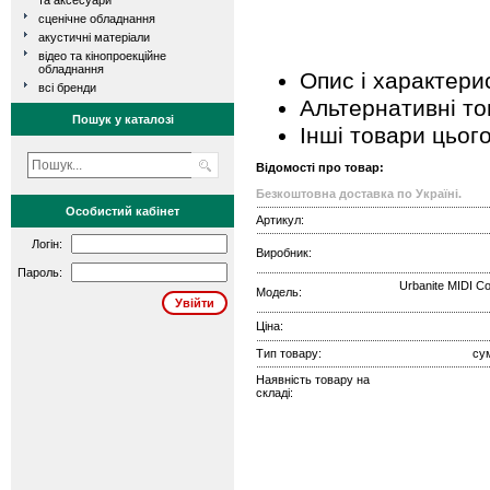
та аксесуари
сценічне обладнання
акустичні матеріали
відео та кінопроекційне
обладнання
Опис і характери
всі бренди
Альтернативні т
Пошук у каталозі
Інші товари цьог
Відомості про товар:
Безкоштовна доставка по Україні.
Особистий кабінет
Артикул:
Логін:
Виробник:
Пароль:
Urbanite MIDI Co
Модель:
Ціна:
Тип товару:
су
Наявність товару на
складі: