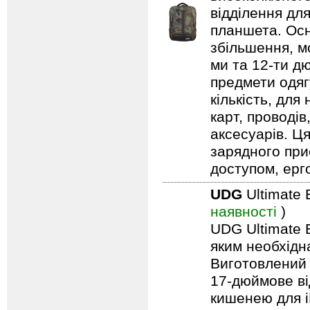
відділення дл
планшета. Осн
збільшення, м
ми та 12-ти д
предмети одягу
кількість, для
карт, проводів
аксесуарів. Ц
зарядного при
доступом, ерг
UDG
Ultimate 
наявності
)
UDG Ultimate B
яким необхідн
Виготовлений 
17-дюймове ві
кишенею для i