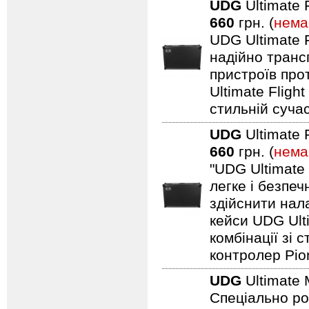
UDG
Ultimate 
660
грн. (
нема
UDG Ultimate F
надійно транс
пристроїв про
Ultimate Fligh
стильній сучас
UDG
Ultimate 
660
грн. (
нема
"UDG Ultimate
легке і безпе
здійснити нал
кейси UDG Ult
комбінації зі
контролер Pio
UDG
Ultimate 
Спеціально ро