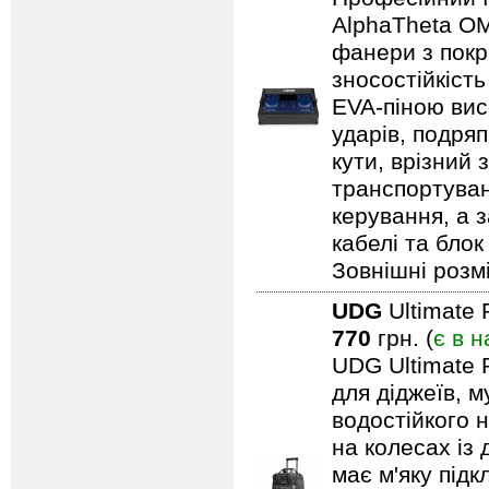
AlphaTheta OM
фанери з покри
зносостійкіст
EVA-піною вис
ударів, подряп
кути, врізний 
транспортуван
керування, а 
кабелі та блок
Зовнішні розмі
UDG
Ultimate 
770
грн. (
є в н
UDG Ultimate 
для діджеїв, м
водостійкого н
на колесах із
має м'яку під