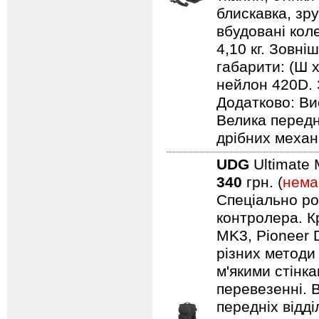
блискавка, зр
вбудовані кол
4,10 кг. Зовні
габарити: (Ш х
нейлон 420D. 
Додатково: Ви
Велика передн
дрібних механ
UDG
Ultimate 
340
грн. (
нема
Спеціально ро
контролера. Кр
MK3, Pioneer 
різних методи
м'якими стінк
перевезенні. В
передніх відд