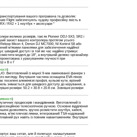
е транспортування вашого програвача та дозволяє
ate Flight забезпечують чудову професійну якість в
RX / RX2 + 1 ноутбук + аксесуари "
ери великих розмірів, такі як Pioneer DDJ-SX3, SR2 і
оший захист вашого контролера протягом усього
 Reloop Mixon 4, Denon DJ MC7000, NI Kontrol S8 або
ащений м'якими панелями для забезпечення надійної
чує швидкий доступ і в той же час надійно утримує
озмістити моделі до 18", а внутрішній делюкс-органайзер
спроектована з урахуванням гнучкості при
(Ш х В х Г
ності
)
UO. Виготовлений із міцної 9-мм ламінованої фанери з
ьного вигляду. Внутрішня частина оснащена EVA-піною
є посилені алюмінієві профілі, кульові кути, врізний
нель знімається для швидкого доступу до керування, а
шні розміри: 50.2 × 30.8 × 20.8 см. Зовнішні розміри:
аявності
)
узичних продюсерів і мандрівників. Виготовлений із
з двосекційною телескопічною ручкою. Основне відділення
ишені дозволяють зручно розмістити ноутбук, кабелі,
ка, м'які плечові лямки, інтегрований TSA-кодований
 плавний рух навіть із повним навантаженням. Внутрішні
нспортує ваш сетап, але й полегшує налаштування