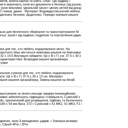
ів, візитні картки та ключі. Опис: Цю надійну і
і в аеропорту, коли всі документи в безпеці і під рукою,
руки вільними. Ідеальний захист цінних речей від дощу.
В х Г) немає даних . Матеріал: Водовідштовхуючий нейлон
даткової безпеки. Додатково: Передні зовнішні кишені
ьно для безпечного зберігання та транспортування NI
чує захист від падіння, подряпин та портапляння рідин.
мка для тих, хто любить подорожувати легко. На
воротного боку міститься невелика кишеня на блискавці
32 x 14.5 Внутрішні габарити: (Ш х В х Г) см: 37.5 x 30 x
характеристики: Всередині кишені органайзера
суари
ідеальною сумкою для тих, хто любить подорожувати
ити: (Ш х В х Г) 37.5 x 30 x 13 см. Матеріал:
ішня кишеня органайзера; Знімна кишеня на бічній
лаштування за лічені секунди завдяки інноваційному
 ніжки забезпечують підвищену стабільність Сумісний з
ейс, призначений для розміщення, підйому та безпечного
165 x 54 мм Вага: 372 г Сумісний з X1 MK2, X1 MK3, F1 і
дряпин, пилу й випадкових ударів. • Зовнішні розміри:
), Clarett 4Pre / 2Pre