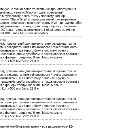
езпечує не тільки легке те безпечне транспортування
екількох хвилин. Маючи чудові преміальні
тю в сучасному елегантному чорному кольорі.
рному "Stage Grip" зі перфорованим/ шестигранним
хисною набивкою з пінополістиролу EVA. Ця надзвичайно
чи унікальну стильну і практичну обробку. Широкий
DG гарантують довговічність і зберігають незмінно
rmat XXL Black MK3 Plus передбач
ості
)
ls), призначений для використання як вдома, так і в
уром з використанням стільникового / гексагонального
оліщатками, а з іншого боку є посилені ручки з
ь власників своїм дизайном, а також своєю в простої в
кція з фанери товщиною 9 мм. Максимальне
 914 x 508 мм Вага: 21.8 кг
ls), призначений для використання як вдома, так і в
уром з використанням стільникового / гексагонального
оліщатками, а з іншого боку є посилені ручки з
ь власників своїм дизайном, а також своєю в простої в
кція з фанери товщиною 9 мм. Максимальне
 914 x 508 мм Вага: 21.8 кг
ls), призначений для використання як вдома, так і в
уром з використанням стільникового / гексагонального
оліщатками, а з іншого боку є посилені ручки з
ь власників своїм дизайном, а також своєю в простої в
кція з фанери товщиною 9 мм. Максимальне
 914 x 508 мм Вага: 21.8 кг
дований комбінований замок - все це дозволило 12-