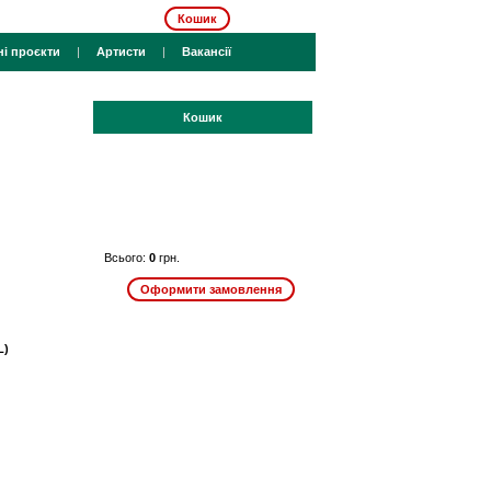
Кошик
ні проєкти
|
Артисти
|
Вакансії
Кошик
Всього:
0
грн.
L)