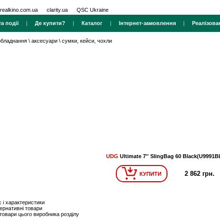
realkino.com.ua
clarity.ua
QSC Ukraine
а події
|
Де купити?
|
Каталог
|
Інтернет-замовлення
|
Реалізова
 обладнання
\
аксесуари
\
сумки, кейси, чохли
UDG
Ultimate 7'' SlingBag 60 Black(U9991B
2 862 грн.
КУПИТИ
 і характеристики
ернативні товари
 товари цього виробника розділу