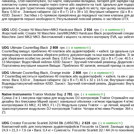
гаманець, USB-накопичувачі, SD-карти, навушники-вкладиші, батарея для зарядки гаджет
компактну сумку можна надіти через плече або закріпити на талії. Ідеально для подорож
ідеально як для туристичних подорожей так для ходьбі по місту, при цьому залишаючи 
Вага: 0,50 кг . Зовнішні габарити: (Ш х В х Г) 14 x 39 x 10; Внутрішні габарити: (Ш х 
420D. Захист: Застібка з G-пряжкою прикріплена до передньої частини клапана для до
для предметів першої необхідності; Регульований поясний ремінь із застібкою UTX.
UDG
UDG Creator NI Maschine+/MK3 Hardcase Black
2 916
грн. (
є в наявності
)
Жорсткий кейс Creator NI Maschine Jam/MK2/MK3 Hardcase Black розроблений спеціал
Maschine Jam/ MK2/ MK3. Виготовлений з міцного та легкого матеріалу EVA, що забезпе
UDG
Ultimate CourierBag Black
2 808
грн. (
є в наявності
)
CourierBag вміщує приблизно 40 платівок або аудіоінтерфейс + кабелі. Це ідеальна су
передньому клапані можна зберігати робочу документацію та інші важливі файли. Зі з
для зберігання особистих речей. Вага: 0,63 кг Зовнішні габарити: (Ш х В х Г) см: 40.5 x 
13 Матеріал: Водостійкий нейлон 420D Захист: Зручний плечовий ремінець Додаткові 
Портативна внутрішня кишеня Вміщає: Приблизно 40 записів, менший прилад та аксе
UDG
Ultimate CourierBag Black, Orange inside
2 808
грн. (
є в наявності
)
У CourierBag міститься приблизно 40 платівок або аудіоінтерфейс + кабелі, та він є 
легко. Вага: 0,63 кг . Зовнішні габарити: (Ш х В х Г) 40.5 x 32 x 14.5 см; Внутрішні габар
Водовідштовхуючий нейлон 420D. Захист: Зручний плечовий ремінь. Додатково: Внутр
стороні.
Native Instruments
Traktor Modular Bag
2 781
грн. (
є в наявності
)
Сумка 2-в-1 і висувна підставка для модульних DJ-контролерів Traktor Отримайте на
дизайну без блискавки Міцний захист зовнішньої оболонки з м’якою підкладкою 4 м'які
контролерами X1 MK2, X1 MK3, F1 і Z1 Модульна сумка Traktor — це легкий, міцний к
транспортування модульних DJ-контролерів Traktor. Чотири м'які ніжки Розміри: 364 x 
Z1
UDG
Creator Focusrite Scarlett 2i2/4i4 Blk (U8507BL)
2 619
грн. (
є в наявності
)
Компактний кейс для популярних аудіоінтерфейсів Focusrite та Clarett. Захищає від по
24,9 × 21,3 × 7,6 см • Вага: 0,4 кг • Сумісність: Focusrite Scarlett 2i2 / 4i4 (4-го покоління