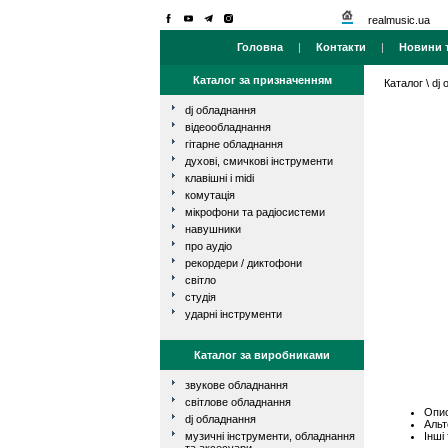
realmusic.ua
Головна
|
Контакти
|
Новини т
Каталог за призначенням
Каталог
\
dj
dj обладнання
відеообладнання
гітарне обладнання
духові, смичкові інструменти
клавішні і midi
комутація
мікрофони та радіосистеми
навушники
про аудіо
рекордери / диктофони
світло
студія
ударні інструменти
Каталог за виробниками
звукове обладнання
світлове обладнання
Опис
dj обладнання
Альт
Інші
музичні інструменти, обладнання