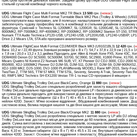
пристроїв протягом декількох хвилин. Завдяки цьому футляри UDG Ultimate Flight за
стильній сучасній комбінації чорного кольору.
UDG
Ultimate Flight Case Multi Format MK2 TR Black
13 500
грн. (
немає
)
UDG Ultimate Flight Case Multi Format Turntable Black MK2 Plus (Trolley & Wheels) (U
транспортувати ваш програвач, але й полегшує налаштування та установку обладнання
забезпечують чудову професійну якість в комбінації зі стильним дизайном в чорному 
фурнітура. Сумісний з: Technics SL-1200MK7, SL-1200GR, SL-1200GAE, SL-1210GR Pi
8000MK2, RP-7000MK2, RP-4000MK2, RP-2000MK2, RP-1000MK2 Stanton ST-150, STR8.15
Numark TTX Audio Technica LP120-USB, LP1240-USB, LP120XUSB, LP1240-USBXP, LP14
Drive 2.2 Mixars LTA, STA або програвачі аналогічного розміру.
UDG
Ultimate FlightCase Multi Format CDJ/MIXER Black MK3 (U91021BL3)
12 420
грн. (
н
Вага: 10,2 кг / 22,49 фунта Зовнішні розміри (Ш x В x Г): 54,7 x 37,8 x 22,9 см | 21,5 x 
x 7,8 см | 20,0 x 13,2 x 3,1 дюйма Підходить для: Allen & Heath Xone PX5, Xone 43C, X
DDM4000 Denon DJ SC5000, SC5000M, S3700, SC3900, SC2900, X1800 Prime, X1700, X
Mixars Quattro NI Kontrol Z2 Numark M6 SUB, V7, X7 Pioneer DJ CDJ-3000, CDJ-2000
850/800, XDJ-1000MK2 Pioneer DJ DJM-S5, DJM-S11, DJM-S7, DJM-S9, DJM-900NXS2,
XDJ-1000 MK2, DJS-1000, DVJ-1000 PLAYdifferently MODEL1 Rane MP-2015, Sixty-Four, Six
Two/Two Z, TTM 56S, TTM 57 MKII, TTM 57SL, Seventy, Seventy A Trak, Seventy-Two R
60, RMP1 MK2 Technics SH-EX1200 Vestax TR-1 та інші CD-програвачі й мікшери п
UDG
Ultimate SlingBag Trolley DeLuxe BlackCamo, Orange
11 880
грн. (
немає
)
UDG SlingBag Trolley DeLuxe спеціально розроблений для захисту вашого обладнання 
Trolley DeLuxe ідеально підходить для транспортування LP і базового ді-джеевского на
ця сумка ідеально підходить для використання ді-джеями в пересувних поїздках або 
Вага: 4,10 кг. Зовнішні габарити: (Ш х В х Г) 40 x 45.5 x 31 см; Внутрішні габарити: (Ш
нейлон 420D. Захист: М'яке основне відділення ; Вбудований комбінований замок. До
системою візка; Велика передня кишеня та дві бічні кишені для аксесуарів; Може вико
UDG
Ultimate SlingBag Trolley DeLuxe Black/Orange MK2
11 880
грн. (
немає
)
UDG SlingBag Trolley DeLuxe розроблена спеціально з метою захисту LP або DJ обла
Trolley DeLuxe має достатньо місця для розміщення до 60 платівок, даний кейс є іде
джеїв. Сумка виготовлена з високоякісних матеріалів, оснащена пінопластовими стін
комфортною ручкою для перенесення, знімним плечовим ременем і вбудованими колес
Вага: 4,10 кг. Зовнішні габарити: (Ш х В х Г) 40 x 45.5 x 31 см; Внутрішні габарити: (Ш
нейлон 420D. Захист: Основне м'яке відділення з пінопласту; Вбудований комбінован