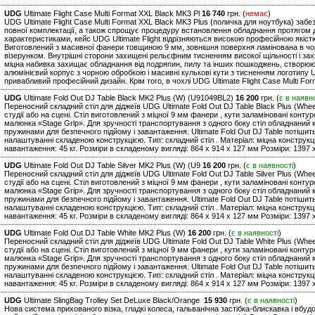
UDG
Ultimate Flight Case Multi Format XXL Black MK3 Pl
16 740
грн. (
немає
)
UDG Ultimate Flight Case Multi Format XXL Black MK3 Plus (поличка для ноутбука) заб
повної комплектації, а також спрощує процедуру встановлення обладнання протягом д
характеристиками, кейс UDG Ultimate Flight відрізняються високою професійною якіс
Виготовлений з масивної фанери товщиною 9 мм, зовнішня поверхня ламінована в чо
візерунком. Внутрішні сторони захищені рельєфним тисненням високої щільності і за
міцна набивка захищає обладнання від подряпин, пилу та інших пошкоджень, створюю
алюмінієвий корпус з чорною обробкою і масивні кулькові кути з тисненням логотипу U
привабливий професійний дизайн. Крім того, в чохлі UDG Ultimate Flight Case Multi Fo
UDG
Ultimate Fold Out DJ Table Black MK2 Plus (W) (U91049BL2)
16 200
грн. (
є в наявн
Переносний складний стіл для діджеїв UDG Ultimate Fold Out DJ Table Black Plus (Whee
студії або на сцені. Стіл виготовлений з міцної 9 мм фанери , кути заламіновані конт
малюнка «Stage Grip». Для зручності транспортування з одного боку стіл обладнаний к
пружинами для безпечного підйому і завантаження. Ultimate Fold Out DJ Table потішит
налаштуванні складеною конструкцією. Тип: складний стіл . Матеріал: міцна констру
навантаження: 45 кг. Розміри в складеному вигляді: 864 x 914 x 127 мм Розміри: 1397 x
UDG
Ultimate Fold Out DJ Table Silver MK2 Plus (W) (U9
16 200
грн. (
є в наявності
)
Переносний складний стіл для діджеїв UDG Ultimate Fold Out DJ Table Silver Plus (Whee
студії або на сцені. Стіл виготовлений з міцної 9 мм фанери , кути заламіновані конт
малюнка «Stage Grip». Для зручності транспортування з одного боку стіл обладнаний к
пружинами для безпечного підйому і завантаження. Ultimate Fold Out DJ Table потішит
налаштуванні складеною конструкцією. Тип: складний стіл . Матеріал: міцна констру
навантаження: 45 кг. Розміри в складеному вигляді: 864 x 914 x 127 мм Розміри: 1397 x
UDG
Ultimate Fold Out DJ Table White MK2 Plus (W)
16 200
грн. (
є в наявності
)
Переносний складний стіл для діджеїв UDG Ultimate Fold Out DJ Table White Plus (Whee
студії або на сцені. Стіл виготовлений з міцної 9 мм фанери , кути заламіновані конт
малюнка «Stage Grip». Для зручності транспортування з одного боку стіл обладнаний к
пружинами для безпечного підйому і завантаження. Ultimate Fold Out DJ Table потішит
налаштуванні складеною конструкцією. Тип: складний стіл . Матеріал: міцна констру
навантаження: 45 кг. Розміри в складеному вигляді: 864 x 914 x 127 мм Розміри: 1397 x
UDG
Ultimate SlingBag Trolley Set DeLuxe Black/Orange
15 930
грн. (
є в наявності
)
Нова система прихованого візка, гладкі колеса, гальванічна застібка-блискавка і вбу