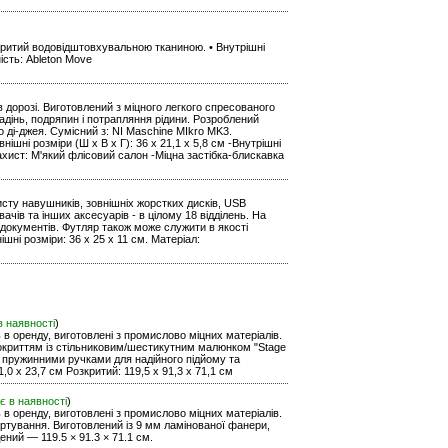
критий водовідштовхувальною тканиною. • Внутрішні
ність: Ableton Move
дорозі. Виготовлений з міцного легкого спресованого
адінь, подряпин і потрапляння рідини. Розроблений
 ді-джея. Сумісний з: NI Maschine MIkro MK3.
ішні розміри (Ш х В х Г): 36 х 21,1 х 5,8 см -Внутрішні
Захист: М'який флісовий салон -Міцна застібка-блискавка
хисту навушників, зовнішніх жорстких дисків, USB
ачів та інших аксесуарів - в цілому 18 відділень. На
 документів. Футляр також може служити в якості
ішні розміри: 36 x 25 x 11 см. Матеріал:
в наявності
)
ь в оренду, виготовлені з промислово міцних матеріалів.
покриттям із стільниковим/шестикутним малюнком "Stage
 пружинними ручками для надійного підйому та
,0 x 23,7 см Розкритий: 119,5 x 91,3 x 71,1 см
є в наявності
)
ь в оренду, виготовлені з промислово міцних матеріалів.
ортування. Виготовлений із 9 мм ламінованої фанери,
ений — 119.5 × 91.3 × 71.1 см.