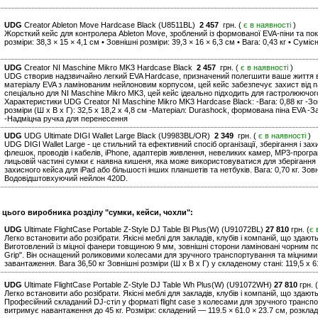
UDG
Creator Ableton Move Hardcase Black (U8511BL)
2 457
грн. (
є в наявності
)
Жорсткий кейс для контролера Ableton Move, зроблений із формованої EVA-піни та по
розміри: 38,3 × 15 × 4,1 см • Зовнішні розміри: 39,3 × 16 × 6,3 см • Вага: 0,43 кг • Суміс
UDG
Creator NI Maschine Mikro MK3 Hardcase Black
2 457
грн. (
є в наявності
)
UDG створив надзвичайно легкий EVA Hardcase, призначений полегшити ваше життя в 
матеріалу EVA з ламінованим нейлоновим корпусом, цей кейс забезпечує захист від п
спеціально для NI Maschine Mikro MK3, цей кейс ідеально підходить для гастролюючого
Характеристики UDG Creator NI Maschine Mikro MK3 Hardcase Black: -Вага: 0,88 кг -Зовн
розміри (Ш х В х Г): 32,5 х 18,2 х 4,8 см -Матеріал: Durashock, формована піна EVA -
-Надміцна ручка для перенесення
UDG
UDG Ultimate DIGI Wallet Large Black (U9983BL/OR)
2 349
грн. (
є в наявності
)
UDG DIGI Wallet Large - це стильний та ефективний спосіб організації, зберігання і за
флешок, проводів і кабелів, iPhone, адаптерів живлення, невеликих камер, MP3-програв
лицьовій частині сумки є наявна кишеня, яка може використовуватися для зберігання
захисного кейса для iPad або більшості інших планшетів та нетбуків. Вага: 0,70 кг. Зовн
Водовідштовхуючий нейлон 420D.
 цього виробника розділу "сумки, кейси, чохли":
UDG
Ultimate FlightCase Portable Z-Style DJ Table Bl Plus(W) (U91072BL)
27 810
грн. (
є 
Легко встановити або розібрати. Якісні меблі для закладів, клубів і компаній, що здают
Виготовлений із міцної фанери товщиною 9 мм, зовнішні сторони ламіновані чорним 
Grip". Він оснащений роликовими колесами для зручного транспортування та міцними
завантаження. Вага 36,50 кг Зовнішні розміри (Ш x В x Г) у складеному стані: 119,5 x 61
UDG
Ultimate FlightCase Portable Z-Style DJ Table Wh Plus(W) (U91072WH)
27 810
грн. (
Легко встановити або розібрати. Якісні меблі для закладів, клубів і компаній, що здают
Професійний складаний DJ-стіл у форматі flight case з колесами для зручного трансп
витримує навантаження до 45 кг. Розміри: складений — 119.5 × 61.0 × 23.7 см, розклад