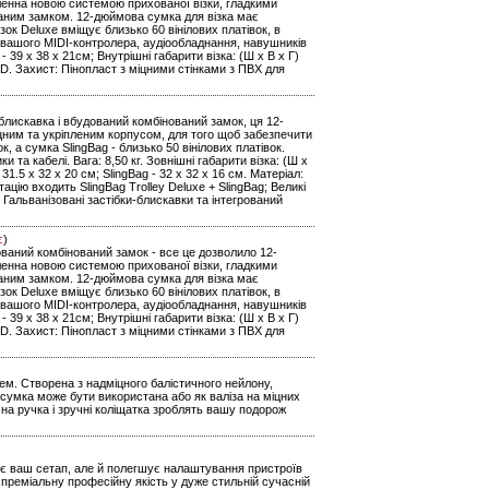
іленна новою системою прихованої візки, гладкими
аним замком. 12-дюймова сумка для візка має
ізок Deluxe вміщує близько 60 вінілових платівок, в
ня вашого MIDI-контролера, аудіообладнання, навушників
g - 39 x 38 x 21см; Внутрішні габарити візка: (Ш х В х Г)
0D. Захист: Пінопласт з міцними стінками з ПВХ для
блискавка і вбудований комбінований замок, ця 12-
іцним та укріпленим корпусом, для того щоб забезпечити
к, а сумка SlingBag - близько 50 вінілових платівок.
та кабелі. Вага: 8,50 кг. Зовнішні габарити візка: (Ш х
 31.5 x 32 x 20 см; SlingBag - 32 x 32 x 16 см. Матеріал:
цію входить SlingBag Trolley Deluxe + SlingBag; Великі
; Гальванізовані застібки-блискавки та інтегрований
є
)
дований комбінований замок - все це дозволило 12-
іленна новою системою прихованої візки, гладкими
аним замком. 12-дюймова сумка для візка має
ізок Deluxe вміщує близько 60 вінілових платівок, в
ня вашого MIDI-контролера, аудіообладнання, навушників
g - 39 x 38 x 21см; Внутрішні габарити візка: (Ш х В х Г)
0D. Захист: Пінопласт з міцними стінками з ПВХ для
ем. Створена з надміцного балістичного нейлону,
 сумка може бути використана або як валіза на міцних
чна ручка і зручні коліщатка зроблять вашу подорож
ртує ваш сетап, але й полегшує налаштування пристроїв
преміальну професійну якість у дуже стильній сучасній