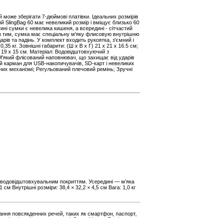
жей може зберігати 7-дюймові платівки. Ідеальних розмірів
й SlingBag 60 має невеликий розмір і вміщує близько 60
ині сумки є невелика кишеня, а всередині - сітчастий
м з тим, сумка має спеціальну м'яку флисовую внутрішню
арів та падінь. У комплект входить рукоятка, з'ємний і
,35 кг. Зовнішні габарити: (Ш х В х Г) 21 x 21 x 16.5 см;
 x 19 x 15 см. Матеріал: Водовідштовхуючий з
М'який флісований наповнювач, що захищає від ударів
й карман для USB-накопичувачів, SD-карт і невеликих
них механізмі; Регульований плечовий ремінь; Зручні
з водовідштовхувальним покриттям. Усередині — м’яка
 см Внутрішні розміри: 38,4 × 32,2 × 4,5 см Вага: 1,0 кг
ігання повсякденних речей, таких як смартфон, паспорт,