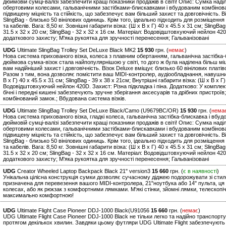
дюймовій сумці-валізі забезпечити кращі показники продажів в світі! Опис: Сумка над
обертовими колесами, гальванічними застібками-блискавками і вбудованим комбінов
підвищену міцність та стійкість, що забезпечує вам більший захист та довговічність. В
SlingBag - близько 50 вінілових одиниць. Крім того, ідеально підходить для розміщен
та кабелів. Вага: 8,50 кг. Зовнішні габарити візка: (Ш х В х Г) 40 x 45.5 x 31 см; SlingBa
31.5 x 32 x 20 см; SlingBag - 32 x 32 x 16 см. Матеріал: Водовідштовхуючий нейлон 42
додаткового захисту; М'яка рукоятка для зручності перенесення; Гальванізовані
UDG
Ultimate SlingBag Trolley Set DeLuxe Black MK2
15 930
грн. (
немає
)
Нова система прихованого візка, колеса з плавним обертанням, гальванічна застібка-
дюймова сумка-візок стала найпопулярнішою у світі, то дого ж була наділена більш м
вам надійніший захист і довговічність. Візок Deluxe вміщує близько 60 вінілових платіво
Разом з тим, вона дозволяє помістити ваш MIDI-контролер, аудіообладнання, навушники 
В х Г) 40 x 45.5 x 31 см; SlingBag - 39 x 38 x 21см; Внутрішні габарити візка: (Ш х В х Г)
Водовідштовхуючий нейлон 420D. Захист: Різна підкладка і піна. Додатково: У комплекта
бічні і передні кишені забезпечують зручне зберігання аксесуарів та дрібних пристроїв
комбінований замок.; Вбудована система візків.
UDG
Ultimate SlingBag Trolley Set DeLuxe Black/Camo (U9679BC/OR)
15 930
грн. (
нема
Нова система прихованого візка, гладкі колеса, гальванічна застібка-блискавка і вбу
дюймовій сумці-валізі забезпечити кращі показники продажів в світі! Опис: Сумка над
обертовими колесами, гальванічними застібками-блискавками і вбудованим комбінов
підвищену міцність та стійкість, що забезпечує вам більший захист та довговічність. В
SlingBag - близько 50 вінілових одиниць. Крім того, ідеально підходить для розміщен
та кабелів. Вага: 8,50 кг. Зовнішні габарити візка: (Ш х В х Г) 40 x 45.5 x 31 см; SlingBa
31.5 x 32 x 20 см; SlingBag - 32 x 32 x 16 см. Матеріал: Водовідштовхуючий нейлон 42
додаткового захисту; М'яка рукоятка для зручності перенесення; Гальванізовані
UDG
Creator Wheeled Laptop Backpack Black 21" version3
15 660
грн. (
є в наявності
)
Унікальна цілісна конструкція сумки дозволяє сучасному діджею подорожувати зі стил
призначена для перевезення вашого MIDI-контролера, 21"ноутбука або 14" пульта, ця
колесах, або як рюкзак з комфортними лямками. М'які стінки, зйомні лямки, телескопі
максимально комфортною!
UDG
Ultimate Flight Case Pioneer DDJ-1000 Black(U91056
15 660
грн. (
немає
)
UDG Ultimate Flight Case Pioneer DDJ-1000 Black не тільки легко та надійно транспо
протягом декількох хвилин. Завдяки цьому футляри UDG Ultimate Flight забезпечують 