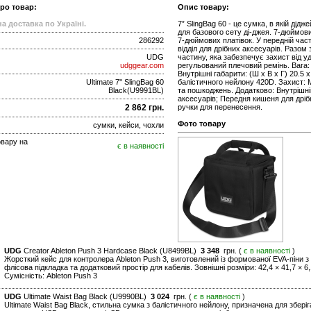
про товар:
Опис товару:
а доставка по Україні.
7” SlingBag 60 - це сумка, в якій дід
для базового сету ді-джея. 7-дюймови
286292
7-дюймових платівок. У передній част
відділ для дрібних аксесуарів. Разо
UDG
частину, яка забезпечує захист від уд
udggear.com
регульований плечовий ремінь. Вага: 0
Внутрішні габарити: (Ш х В х Г) 20.5
Ultimate 7'' SlingBag 60
балістичного нейлону 420D. Захист: 
Black(U9991BL)
та пошкоджень. Додатково: Внутрішні
аксесуарів; Передня кишеня для дріб
2 862 грн.
ручки для перенесення.
Фото товару
сумки, кейси, чохли
овару на
є в наявності
UDG
Creator Ableton Push 3 Hardcase Black (U8499BL)
3 348
грн. (
є в наявності
)
Жорсткий кейс для контролера Ableton Push 3, виготовлений із формованої EVA-піни 
флісова підкладка та додатковий простір для кабелів. Зовнішні розміри: 42,4 × 41,7 × 6,1
Сумісність: Ableton Push 3
UDG
Ultimate Waist Bag Black (U9990BL)
3 024
грн. (
є в наявності
)
Ultimate Waist Bag Black, стильна сумка з балістичного нейлону, призначена для збер