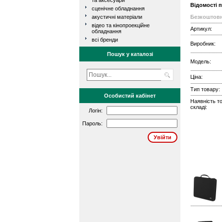
та аксесуари
Відомості 
сценічне обладнання
акустичні матеріали
Безкоштовн
відео та кінопроекційне
Артикул:
обладнання
всі бренди
Виробник:
Пошук у каталозі
Модель:
Ціна:
Тип товару:
Особистий кабінет
Наявність т
складі:
Логін:
Пароль: