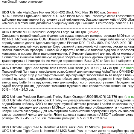
комбінації чорного кольору.
UDG
Ultimate FlightCase Pioneer XDJ-RX2 Black MK3 Plus
15 660
грн. (
немає
)
"UDG Ultimate FlightCase Pioneer XDJ-RX2 Black MK3 Plus - гарантує легке і безпечн
здійснити налаштування і установку за лічені хвилини. Завдяки цьому кейси UDG Ultim
комбінації зі стильним дизайном в чорному кольорі. Вміщаяє 1 контролер Pioneer XDJ-
UDG
Ultimate MIDI Controller Backpack Large
14 310
грн. (
немає
)
Спеціально розроблений для ді-джея, що віддає перевагу використовувати MIDI-контрол
XDJ-R1. Місткий рюкзак UDG Ultimate MIDI Controller Backpack Large забезпечує хор
перебування в дорозі. Ідеально підходить: Pioneer DDJ-FLX6 / 800 / RX / SX3, XDJ-RR,
контролери аналогічного розміру. Виготовлений з високоякісної тканини, рюкзак осн
ізоляції вашого контролера. Інноваційне просте і безпечне головне відділення забезпе
контролер в процесі його транспортування. У бічному відділенні для ноутбука можна р
з сітчастою кишенею забезпечує надійне зберігання різних дрібних предметів. Сумка 
транспортуванні і чотири різних методи перенесення. Вага: 3,80 кг Зовнішні габарити: 
UDG
Ultimate Flight Case AlphaTheta Omnis-Duo Black (U91099BL)
13 770
грн. (
є в наяв
Професійний flight case, спеціально розроблений для контролера AlphaTheta OMNIS-D
покриттям Stage Grip у вигляді стільників, що підвищує зносостійкість та надає стил
високої щільності, яка надійно захищає обладнання від ударів, подряпин і пилу. Кейс ма
замок типу butterfly та пружинні ручки для комфортного транспортування. Передня па
задній простір (80 мм) дозволяє залишити підключеними кабелі та блок живлення. Внутрі
60.8 × 44.6 × 24.3 см.
UDG
Ultimate Producer Backpack Trolley Black Orange (U9024BL/OR)
13 770
грн. (
є в н
UDG Ultimate Producer Backpack Trolley — універсальний рюкзак-тролей для діджеїв, м
водостійкого нейлону 420D та поєднує функції місткого рюкзака і валізи на колесах і
має м'яку підкладку для захисту MIDI-контролера або іншого обладнання, а численні к
навушники та аксесуари. Для комфортного використання передбачені ергономічна спин
замок і захисний чохол для коліс. Якісні колеса з підшипниками ABEC-7 забезпечують
розміри: 35.0 × 45.5 × 15.5 см. Зовнішні розміри: 39.5 × 62.0 × 32.0 см
UDG
Ultimate Flight Case NI Kontrol S4 MK3 Black Plus
13 500
грн. (
немає
)
UDG Ultimate Flight Case NI Kontrol S4 MK3 Black Plus не тільки легко та надійно тра