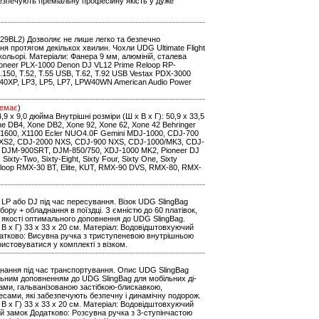
безпечують преміальну професійну якість у дуже
91029BL2) Дозволяє не лише легко та безпечно
 протягом декількох хвилин. Чохли UDG Ultimate Flight
кольорі. Матеріали: Фанера 9 мм, алюміній, сталева
oneer PLX-1000 Denon DJ VL12 Prime Reloop RP-
0, T.52, T.55 USB, T.62, T.92 USB Vestax PDX-3000
0XP, LP3, LP5, LP7, LPW40WN American Audio Power
емає
)
14,9 x 9,0 дюйма Внутрішні розміри (Ш x В x Г): 50,9 x 33,5
one DB4, Xone DB2, Xone 92, Xone 62, Xone 42 Behringer
1600, X1100 Ecler NUO4.0F Gemini MDJ-1000, CDJ-700
 NXS2, CDJ-2000 NXS, CDJ-900 NXS, CDJ-1000/MK3, CDJ-
 DJM-900SRT, DJM-850/750, XDJ-1000 MK2, Pioneer DJ
ty-Two, Sixty-Eight, Sixty Four, Sixty One, Sixty
eloop RMX-30 BT, Elite, KUT, RMX-90 DVS, RMX-80, RMX-
LP або DJ під час пересування. Візок UDG SlingBag
бору + обладнання в поїздці. З ємністю до 60 платівок,
в якості оптимального доповнення до UDG SlingBag.
 х В х Г) 33 x 33 x 20 см. Матеріал: Водовідштовхуючий
датково: Висувна ручка з триступеневою внутрішньою
ристовуватися у комплекті з візком.
днання під час транспортування. Опис UDG SlingBag
альним доповненням до UDG SlingBag для мобільних ді-
ками, гальванізованою застібкою-блискавкою,
ами, які забезпечують безпечну і динамічну подорож.
 х В х Г) 33 x 33 x 20 см. Матеріал: Водовідштовхуючий
ий замок Додатково: Розсувна ручка з 3-ступінчастою