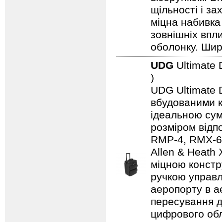
щільності і з
міцна набивка
зовнішніх впл
оболонку. Шир
UDG
Ultimate 
)
UDG Ultimate D
вбудованими к
ідеальною сум
розміром відп
RMP-4, RMX-60,
Allen & Heath
міцною констр
ручкою управл
аеропорту в а
пересування д
цифрового обл