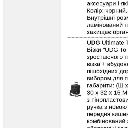
аксесуари і як
Колір: чорний.
Внутрішні роз
ламінований п
захищає орга
UDG
Ultimate 
Візки "UDG To
зростаючого п
візка + вбудо
пішохідних дор
вибором для по
габарити: (Ш х
30 x 32 x 15 
з пінопластов
ручка з новою
передня кишен
комбінований 