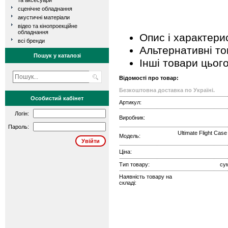
та аксесуари
сценічне обладнання
акустичні матеріали
відео та кінопроекційне
обладнання
Опис і характери
всі бренди
Альтернативні т
Пошук у каталозі
Інші товари цьог
Відомості про товар:
Безкоштовна доставка по Україні.
Особистий кабінет
Артикул:
Логін:
Виробник:
Пароль:
Ultimate Flight Cas
Модель:
Ціна:
Тип товару:
су
Наявність товару на
складі: