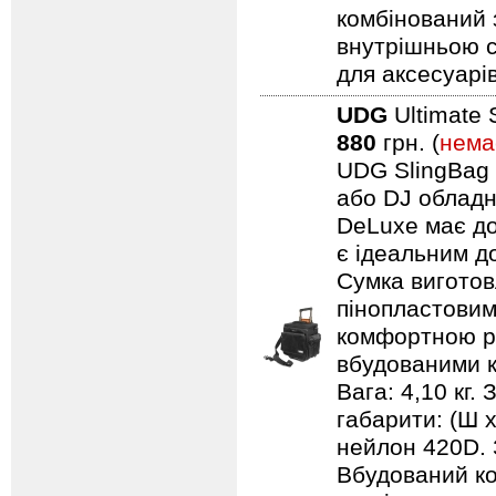
комбінований 
внутрішньою с
для аксесуарів
UDG
Ultimate 
880
грн. (
нема
UDG SlingBag 
або DJ обладн
DeLuxe має до
є ідеальним д
Сумка виготов
пінопластовим
комфортною ру
вбудованими к
Вага: 4,10 кг.
габарити: (Ш 
нейлон 420D. 
Вбудований ко