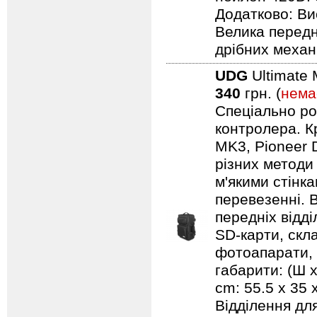
Додатково: Ви
Велика передн
дрібних механ
UDG
Ultimate 
340
грн. (
нема
Спеціально ро
контролера. Кр
MK3, Pioneer 
різних методи
м'якими стінк
перевезенні. В
передніх відд
SD-карти, скл
фотоапарати, 
габарити: (Ш х
cm: 55.5 x 35
Відділення дл