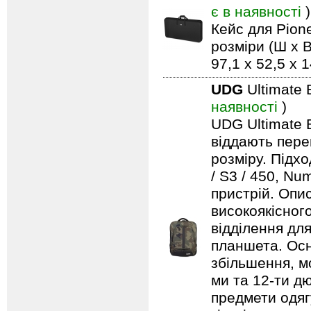
є в наявності
)
Кейс для Pio
розміри (Ш x В
97,1 x 52,5 x 
UDG
Ultimate 
наявності
)
UDG Ultimate B
віддають пере
розміру. Підх
/ S3 / 450, Nu
пристрій. Опи
високоякісног
відділення дл
планшета. Осн
збільшення, м
ми та 12-ти д
предмети одягу