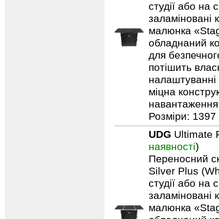
студії або на 
заламіновані 
малюнка «Stag
обладнаний ко
для безпечного
потішить влас
налаштуванні 
міцна констру
навантаження: 
Розміри: 1397 
UDG
Ultimate 
наявності
)
Переносний ск
Silver Plus (W
студії або на 
заламіновані 
малюнка «Stag