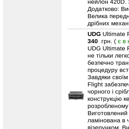
нейлон 420D. 
Додатково: Ви
Велика передн
дрібних механ
UDG
Ultimate 
340
грн. (
є в
UDG Ultimate F
не тільки лег
безпечно тран
процедуру вст
Завдяки своїм
Flight забезпе
чорного і срі
конструкцію ке
розробленому 
Виготовлений 
ламінована в 
візерунком. В