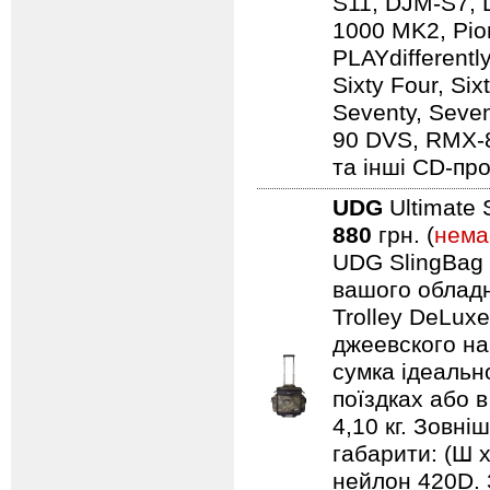
S11, DJM-S7,
1000 MK2, Pio
PLAYdifferentl
Sixty Four, Si
Seventy, Seven
90 DVS, RMX-
та інші CD-про
UDG
Ultimate 
880
грн. (
нема
UDG SlingBag 
вашого обладн
Trolley DeLuxe
джеевского наб
сумка ідеальн
поїздках або 
4,10 кг. Зовні
габарити: (Ш 
нейлон 420D. 