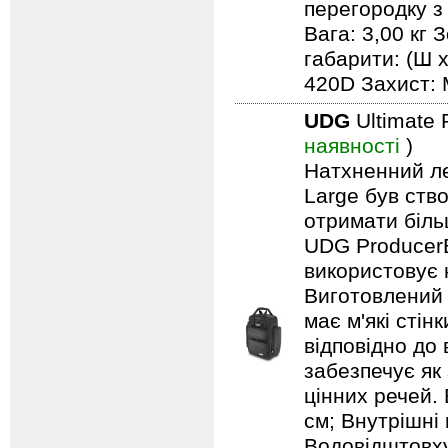
перегородку з
Вага: 3,00 кг 
габарити: (Ш х
420D Захист: 
UDG
Ultimate 
наявності
)
Натхненний л
Large був ство
отримати біль
UDG ProducerB
використовує 
Виготовлений 
має м'які сті
відповідно до
забезпечує як
цінних речей. 
см; Внутрішні 
Водовідштовху