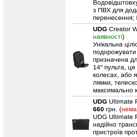
Водовідштовху
з ПВХ для дод
перенесення; 
UDG
Creator W
наявності
)
Унікальна ціл
подорожувати 
призначена дл
14" пульта, ця
колесах, або я
лямки, телеск
максимально 
UDG
Ultimate 
660
грн. (
нема
UDG Ultimate F
надійно транс
пристроїв про