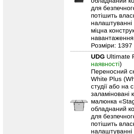
обладнаний ко
для безпечного
потішить влас
налаштуванні 
міцна констру
навантаження: 
Розміри: 1397 
UDG
Ultimate 
наявності
)
Переносний ск
White Plus (Wh
студії або на 
заламіновані 
малюнка «Stag
обладнаний ко
для безпечного
потішить влас
налаштуванні 