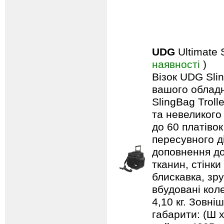
UDG
Ultimate 
наявності
)
Візок UDG Sli
вашого обладн
SlingBag Trol
та невеликого
до 60 платівок
пересувного д
доповнення до
тканин, стінки
блискавка, зр
вбудовані кол
4,10 кг. Зовні
габарити: (Ш х