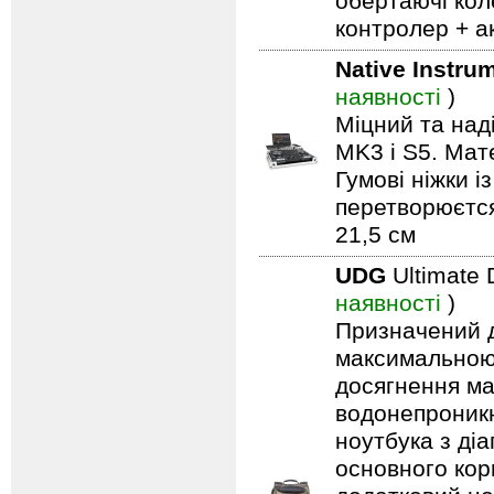
обертаючі кол
контролер + а
Native Instru
наявності
)
Міцний та на
MK3 і S5. Мат
Гумові ніжки і
перетворюєтся 
21,5 см
UDG
Ultimate
наявності
)
Призначений дл
максимальною 
досягнення ма
водонепроникн
ноутбука з ді
основного кор