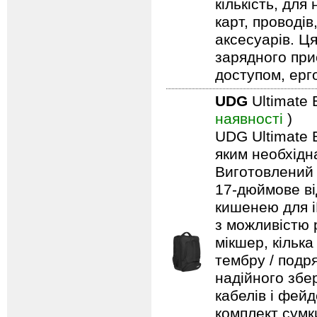
кількість, для
карт, проводів
аксесуарів. Ц
зарядного при
доступом, ерг
UDG
Ultimate 
наявності
)
UDG Ultimate B
яким необхідн
Виготовлений 
17-дюймове ві
кишенею для i
з можливістю 
мікшер, кільк
тембру / подря
надійного збе
кабелів і фейд
комплект сумк