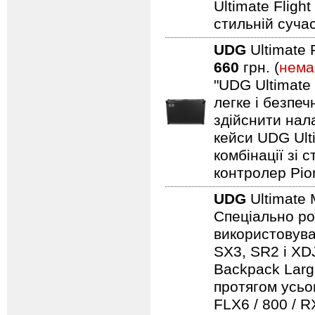
Ultimate Fligh
стильній сучас
UDG
Ultimate 
660
грн. (
нема
"UDG Ultimate
легке і безпе
здійснити нал
кейси UDG Ult
комбінації зі
контролер Pio
UDG
Ultimate 
Спеціально ро
використовуват
SX3, SR2 і XDJ
Backpack Larg
протягом усьо
FLX6 / 800 / 