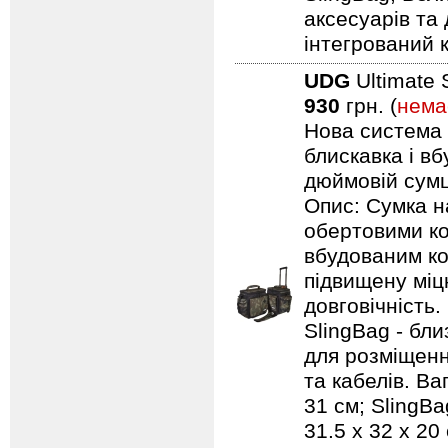
аксесуарів та 
інтегрований 
UDG
Ultimate 
930
грн. (
нема
Нова система п
блискавка і в
дюймовій сумці
Опис: Сумка н
обертовими ко
вбудованим ко
підвищену міцн
довговічність.
SlingBag - бли
для розміщенн
та кабелів. Ваг
31 см; SlingBa
31.5 x 32 x 20