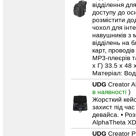
відділення дл
доступу до ос
розмістити до
чохол для інт
навушників з м
відділень на 
карт, проводів
MP3-плеєрів та
х Г) 33.5 x 48 
Матеріал: Вод
UDG
Creator 
в наявності
)
Жорсткий кейс
захист під ча
девайса. • Роз
AlphaTheta X
UDG
Creator 