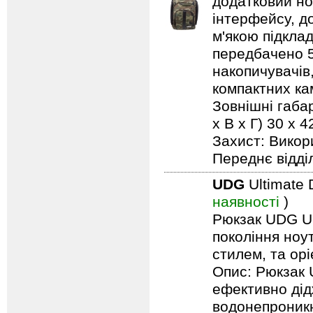
додатковий но
інтерфейсу, д
м'якою підкла
передбачено 5 
накопичувачів,
компактних кам
Зовнішні габар
х В х Г) 30 x
Захист: Викор
Переднє відді
UDG
Ultimate 
наявності
)
Рюкзак UDG Ult
покоління ноу
стилем, та ор
Опис: Рюкзак 
ефективно дід
водонепроникн