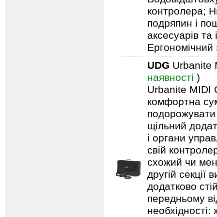
контролера; Н
подряпин і по
аксесуарів та
Ергономічний 
UDG
Urbanite 
наявності
)
Urbanite MIDI 
комфортна сум
подорожувати 
щільний додат
і органи упра
свій контроле
схожий чи менш
другій секції 
додатково стій
передньому ві
необхідності: 