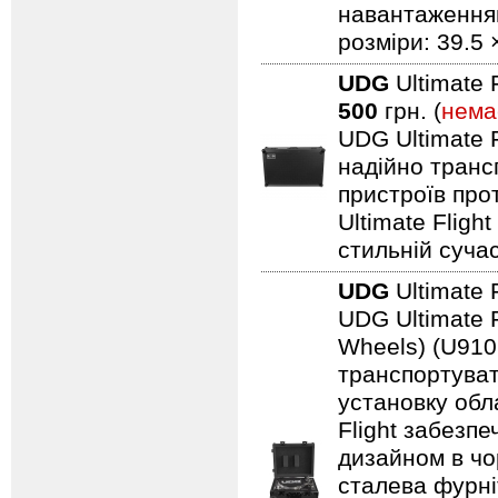
навантаженням.
розміри: 39.5 
UDG
Ultimate 
500
грн. (
нема
UDG Ultimate F
надійно транс
пристроїв про
Ultimate Fligh
стильній сучас
UDG
Ultimate 
UDG Ultimate F
Wheels) (U910
транспортуват
установку обл
Flight забезпе
дизайном в чо
сталева фурні