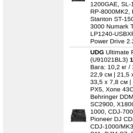
1200GAE, SL-
RP-8000MK2, 
Stanton ST-150
3000 Numark 
LP1240-USBXP
Power Drive 2.
UDG
Ultimate 
(U91021BL3)
1
Вага: 10,2 кг 
22,9 см | 21,5
33,5 x 7,8 см 
PX5, Xone 43C
Behringer DD
SC2900, X1800
1000, CDJ-700
Pioneer DJ CD
CDJ-1000/MK3