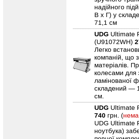
надійного підй
В x Г) у склад
71,1 см
UDG
Ultimate 
(U91072WH)
2
Легко встанови
компаній, що 
матеріалів. Пр
колесами для 
ламінованої ф
складений — 11
см.
UDG
Ultimate 
740
грн. (
нема
UDG Ultimate F
ноутбука) заб
повної компле