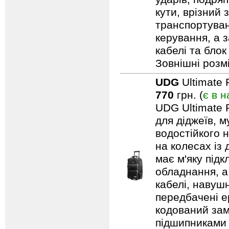
кути, врізний 
транспортуван
керування, а 
кабелі та блок
Зовнішні розмі
UDG
Ultimate 
770
грн. (
є в н
UDG Ultimate 
для діджеїв, м
водостійкого н
на колесах із
має м'яку під
обладнання, а
кабелі, навуш
передбачені ер
кодований замо
підшипниками 