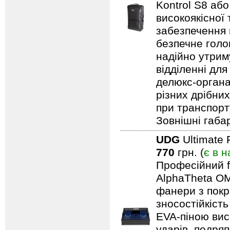
Kontrol S8 аб
високоякісної
забезпечення н
безпечне голо
надійно утрим
відділенні для
делюкс-органа
різних дрібни
при транспорту
Зовнішні габар
UDG
Ultimate 
770
грн. (
є в н
Професійний f
AlphaTheta OM
фанери з покри
зносостійкіст
EVA-піною вис
ударів, подряп