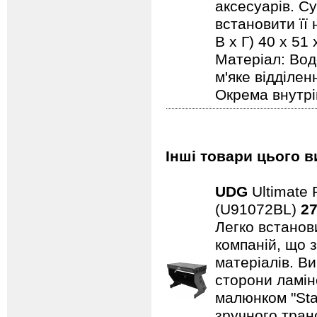
аксесуарів. С
встановити її 
В х Г) 40 x 51
Матеріал: Вод
м'яке відділе
Окрема внутрі
Інші товари цього в
UDG
Ultimate 
(U91072BL)
27
Легко встанови
компаній, що 
матеріалів. В
сторони ламін
малюнком "Sta
зручного тран