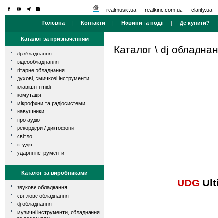
realmusic.ua
realkino.com.ua
clarity.ua
Головна
|
Контакти
|
Новини та події
|
Де купити?
Каталог за призначенням
Каталог
\
dj обладна
dj обладнання
відеообладнання
гітарне обладнання
духові, смичкові інструменти
клавішні і midi
комутація
мікрофони та радіосистеми
навушники
про аудіо
рекордери / диктофони
світло
студія
ударні інструменти
Каталог за виробниками
UDG
Ult
звукове обладнання
світлове обладнання
dj обладнання
музичні інструменти, обладнання