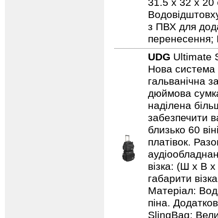
31.5 x 32 x 20
Водовідштовху
з ПВХ для дод
перенесення; 
UDG
Ultimate 
Нова система 
гальванічна за
дюймова сумка
наділена біль
забезпечити ва
близько 60 він
платівок. Раз
аудіообладнанн
візка: (Ш х В х
габарити візка:
Матеріал: Вод
піна. Додатков
SlingBag; Вели