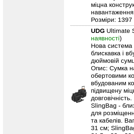
міцна констру
навантаження: 
Розміри: 1397 
UDG
Ultimate 
наявності
)
Нова система п
блискавка і в
дюймовій сумці
Опис: Сумка н
обертовими ко
вбудованим ко
підвищену міцн
довговічність.
SlingBag - бли
для розміщенн
та кабелів. Ваг
31 см; SlingBa