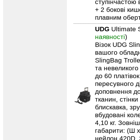
ступінчастою 
+ 2 бокові киш
плавним обер
UDG
Ultimate 
наявності
)
Візок UDG Sli
вашого обладн
SlingBag Trol
та невеликого
до 60 платівок
пересувного д
доповнення до
тканин, стінки
блискавка, зр
вбудовані кол
4,10 кг. Зовні
габарити: (Ш х
нейлон 420D. 