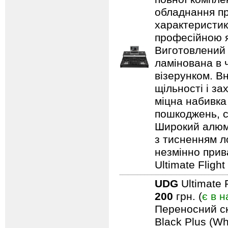
обладнання пр
характеристик
професійною я
Виготовлений 
ламінована в 
візерунком. В
щільності і з
міцна набивка
пошкоджень, с
Широкий алюмі
з тисненням л
незмінно прив
Ultimate Fligh
UDG
Ultimate 
200
грн. (
є в н
Переносний ск
Black Plus (Wh