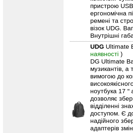
пристрою USB,
ергономічна п
ремені та стро
візок UDG. Вага
Внутрішні габа
UDG
Ultimate
наявності
)
DG Ultimate Ba
музикантів, а
вимогою до ко
високоякісног
ноутбука 17 "
дозволяє збері
відділенні зн
доступом. Є до
надійного збер
адаптерів змі