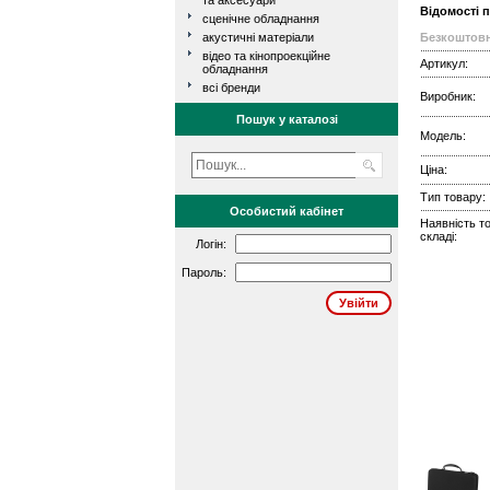
та аксесуари
Відомості 
сценічне обладнання
акустичні матеріали
Безкоштовн
відео та кінопроекційне
Артикул:
обладнання
всі бренди
Виробник:
Пошук у каталозі
Модель:
Ціна:
Тип товару:
Особистий кабінет
Наявність т
складі:
Логін:
Пароль: