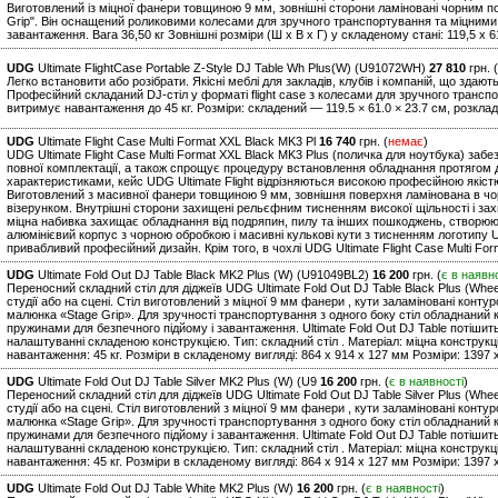
Виготовлений із міцної фанери товщиною 9 мм, зовнішні сторони ламіновані чорним 
Grip". Він оснащений роликовими колесами для зручного транспортування та міцними
завантаження. Вага 36,50 кг Зовнішні розміри (Ш x В x Г) у складеному стані: 119,5 x 61
UDG
Ultimate FlightCase Portable Z-Style DJ Table Wh Plus(W) (U91072WH)
27 810
грн. (
Легко встановити або розібрати. Якісні меблі для закладів, клубів і компаній, що здают
Професійний складаний DJ-стіл у форматі flight case з колесами для зручного трансп
витримує навантаження до 45 кг. Розміри: складений — 119.5 × 61.0 × 23.7 см, розклад
UDG
Ultimate Flight Case Multi Format XXL Black MK3 Pl
16 740
грн. (
немає
)
UDG Ultimate Flight Case Multi Format XXL Black MK3 Plus (поличка для ноутбука) заб
повної комплектації, а також спрощує процедуру встановлення обладнання протягом д
характеристиками, кейс UDG Ultimate Flight відрізняються високою професійною якіс
Виготовлений з масивної фанери товщиною 9 мм, зовнішня поверхня ламінована в чо
візерунком. Внутрішні сторони захищені рельєфним тисненням високої щільності і за
міцна набивка захищає обладнання від подряпин, пилу та інших пошкоджень, створюю
алюмінієвий корпус з чорною обробкою і масивні кулькові кути з тисненням логотипу U
привабливий професійний дизайн. Крім того, в чохлі UDG Ultimate Flight Case Multi Fo
UDG
Ultimate Fold Out DJ Table Black MK2 Plus (W) (U91049BL2)
16 200
грн. (
є в наявн
Переносний складний стіл для діджеїв UDG Ultimate Fold Out DJ Table Black Plus (Whee
студії або на сцені. Стіл виготовлений з міцної 9 мм фанери , кути заламіновані конт
малюнка «Stage Grip». Для зручності транспортування з одного боку стіл обладнаний к
пружинами для безпечного підйому і завантаження. Ultimate Fold Out DJ Table потішит
налаштуванні складеною конструкцією. Тип: складний стіл . Матеріал: міцна констру
навантаження: 45 кг. Розміри в складеному вигляді: 864 x 914 x 127 мм Розміри: 1397 x
UDG
Ultimate Fold Out DJ Table Silver MK2 Plus (W) (U9
16 200
грн. (
є в наявності
)
Переносний складний стіл для діджеїв UDG Ultimate Fold Out DJ Table Silver Plus (Whee
студії або на сцені. Стіл виготовлений з міцної 9 мм фанери , кути заламіновані конт
малюнка «Stage Grip». Для зручності транспортування з одного боку стіл обладнаний к
пружинами для безпечного підйому і завантаження. Ultimate Fold Out DJ Table потішит
налаштуванні складеною конструкцією. Тип: складний стіл . Матеріал: міцна констру
навантаження: 45 кг. Розміри в складеному вигляді: 864 x 914 x 127 мм Розміри: 1397 x
UDG
Ultimate Fold Out DJ Table White MK2 Plus (W)
16 200
грн. (
є в наявності
)