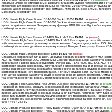
Унікальна цілісна конструкція сумки дозволяє сучасному діджею подорожувати зі стил
призначена для перевезення вашого MIDI-контролера, 21"ноутбука або 14" пульта, ця
колесах, або як рюкзак з комфортними лямками. М'які стінки, зйомні лямки, телескопі
максимально комфортною!
UDG
Ultimate Flight Case Pioneer DDJ-1000 Black(U91056
15 660
грн. (
немає
)
UDG Ultimate Flight Case Pioneer DDJ-1000 Black не тільки легко та надійно транспо
протягом декількох хвилин. Завдяки цьому футляри UDG Ultimate Flight забезпечують 
комбінації чорного кольору.
UDG
Ultimate FlightCase Pioneer XDJ-RX2 Black MK3 Plus
15 660
грн. (
немає
)
"UDG Ultimate FlightCase Pioneer XDJ-RX2 Black MK3 Plus - гарантує легке і безпечн
здійснити налаштування і установку за лічені хвилини. Завдяки цьому кейси UDG Ultim
комбінації зі стильним дизайном в чорному кольорі. Вміщаяє 1 контролер Pioneer XDJ-
UDG
Ultimate MIDI Controller Backpack Large
14 310
грн. (
немає
)
Спеціально розроблений для ді-джея, що віддає перевагу використовувати MIDI-контрол
XDJ-R1. Місткий рюкзак UDG Ultimate MIDI Controller Backpack Large забезпечує хор
перебування в дорозі. Ідеально підходить: Pioneer DDJ-FLX6 / 800 / RX / SX3, XDJ-RR,
контролери аналогічного розміру. Виготовлений з високоякісної тканини, рюкзак осн
ізоляції вашого контролера. Інноваційне просте і безпечне головне відділення забезпе
контролер в процесі його транспортування. У бічному відділенні для ноутбука можна р
з сітчастою кишенею забезпечує надійне зберігання різних дрібних предметів. Сумка 
транспортуванні і чотири різних методи перенесення. Вага: 3,80 кг Зовнішні габарити: 
UDG
Ultimate Flight Case AlphaTheta Omnis-Duo Black (U91099BL)
13 770
грн. (
є в наяв
Професійний flight case, спеціально розроблений для контролера AlphaTheta OMNIS-D
покриттям Stage Grip у вигляді стільників, що підвищує зносостійкість та надає стил
високої щільності, яка надійно захищає обладнання від ударів, подряпин і пилу. Кейс ма
замок типу butterfly та пружинні ручки для комфортного транспортування. Передня па
задній простір (80 мм) дозволяє залишити підключеними кабелі та блок живлення. Внутрі
60.8 × 44.6 × 24.3 см.
UDG
Ultimate Producer Backpack Trolley Black Orange (U9024BL/OR)
13 770
грн. (
є в н
UDG Ultimate Producer Backpack Trolley — універсальний рюкзак-тролей для діджеїв, м