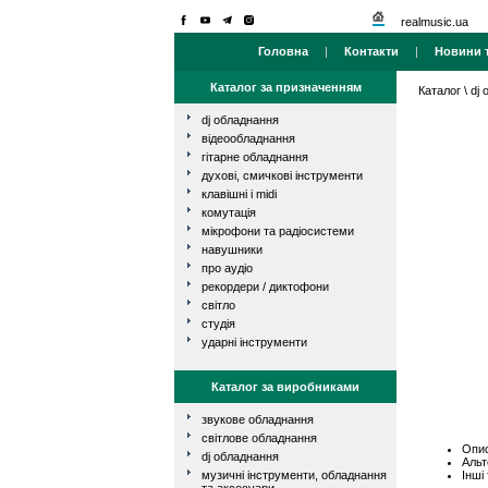
realmusic.ua
Головна
|
Контакти
|
Новини т
Каталог за призначенням
Каталог
\
dj
dj обладнання
відеообладнання
гітарне обладнання
духові, смичкові інструменти
клавішні і midi
комутація
мікрофони та радіосистеми
навушники
про аудіо
рекордери / диктофони
світло
студія
ударні інструменти
Каталог за виробниками
звукове обладнання
світлове обладнання
Опис
dj обладнання
Альт
Інші
музичні інструменти, обладнання