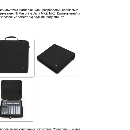
Jam/MK2/MK3 Hardcase Black розроблений спеціально
ортування NI Maschine Jam/ MK2/ MK3. Виготовлений з
 забезпечує захист від падіння, подряпин та
з водовідштовхувальним покриттям. Усередині — м’яка