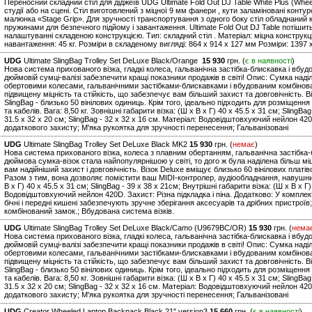
Переносний складний стіл для діджеїв UDG Ultimate Fold Out DJ Table White Plus (Whee
студії або на сцені. Стіл виготовлений з міцної 9 мм фанери , кути заламіновані конт
малюнка «Stage Grip». Для зручності транспортування з одного боку стіл обладнаний к
пружинами для безпечного підйому і завантаження. Ultimate Fold Out DJ Table потішит
налаштуванні складеною конструкцією. Тип: складний стіл . Матеріал: міцна констру
навантаження: 45 кг. Розміри в складеному вигляді: 864 x 914 x 127 мм Розміри: 1397 x
UDG
Ultimate SlingBag Trolley Set DeLuxe Black/Orange
15 930
грн. (
є в наявності
)
Нова система прихованого візка, гладкі колеса, гальванічна застібка-блискавка і вбу
дюймовій сумці-валізі забезпечити кращі показники продажів в світі! Опис: Сумка над
обертовими колесами, гальванічними застібками-блискавками і вбудованим комбінов
підвищену міцність та стійкість, що забезпечує вам більший захист та довговічність. В
SlingBag - близько 50 вінілових одиниць. Крім того, ідеально підходить для розміщен
та кабелів. Вага: 8,50 кг. Зовнішні габарити візка: (Ш х В х Г) 40 x 45.5 x 31 см; SlingBa
31.5 x 32 x 20 см; SlingBag - 32 x 32 x 16 см. Матеріал: Водовідштовхуючий нейлон 42
додаткового захисту; М'яка рукоятка для зручності перенесення; Гальванізовані
UDG
Ultimate SlingBag Trolley Set DeLuxe Black MK2
15 930
грн. (
немає
)
Нова система прихованого візка, колеса з плавним обертанням, гальванічна застібка-
дюймова сумка-візок стала найпопулярнішою у світі, то дого ж була наділена більш м
вам надійніший захист і довговічність. Візок Deluxe вміщує близько 60 вінілових платіво
Разом з тим, вона дозволяє помістити ваш MIDI-контролер, аудіообладнання, навушники 
В х Г) 40 x 45.5 x 31 см; SlingBag - 39 x 38 x 21см; Внутрішні габарити візка: (Ш х В х Г)
Водовідштовхуючий нейлон 420D. Захист: Різна підкладка і піна. Додатково: У комплекта
бічні і передні кишені забезпечують зручне зберігання аксесуарів та дрібних пристроїв
комбінований замок.; Вбудована система візків.
UDG
Ultimate SlingBag Trolley Set DeLuxe Black/Camo (U9679BC/OR)
15 930
грн. (
нема
Нова система прихованого візка, гладкі колеса, гальванічна застібка-блискавка і вбу
дюймовій сумці-валізі забезпечити кращі показники продажів в світі! Опис: Сумка над
обертовими колесами, гальванічними застібками-блискавками і вбудованим комбінов
підвищену міцність та стійкість, що забезпечує вам більший захист та довговічність. В
SlingBag - близько 50 вінілових одиниць. Крім того, ідеально підходить для розміщен
та кабелів. Вага: 8,50 кг. Зовнішні габарити візка: (Ш х В х Г) 40 x 45.5 x 31 см; SlingBa
31.5 x 32 x 20 см; SlingBag - 32 x 32 x 16 см. Матеріал: Водовідштовхуючий нейлон 42
додаткового захисту; М'яка рукоятка для зручності перенесення; Гальванізовані
UDG
Creator Wheeled Laptop Backpack Black 21" version3
15 660
грн. (
є в наявності
)