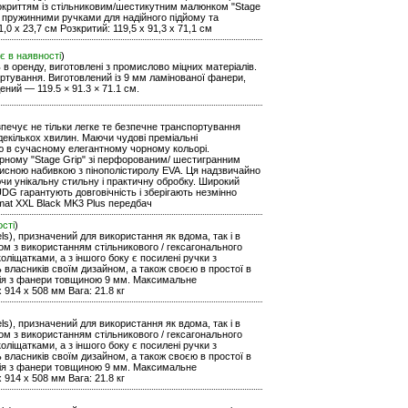
покриттям із стільниковим/шестикутним малюнком "Stage
 пружинними ручками для надійного підйому та
,0 x 23,7 см Розкритий: 119,5 x 91,3 x 71,1 см
є в наявності
)
ь в оренду, виготовлені з промислово міцних матеріалів.
ортування. Виготовлений із 9 мм ламінованої фанери,
ений — 119.5 × 91.3 × 71.1 см.
езпечує не тільки легке те безпечне транспортування
екількох хвилин. Маючи чудові преміальні
тю в сучасному елегантному чорному кольорі.
рному "Stage Grip" зі перфорованим/ шестигранним
хисною набивкою з пінополістиролу EVA. Ця надзвичайно
чи унікальну стильну і практичну обробку. Широкий
DG гарантують довговічність і зберігають незмінно
rmat XXL Black MK3 Plus передбач
ості
)
ls), призначений для використання як вдома, так і в
уром з використанням стільникового / гексагонального
оліщатками, а з іншого боку є посилені ручки з
ь власників своїм дизайном, а також своєю в простої в
кція з фанери товщиною 9 мм. Максимальне
 914 x 508 мм Вага: 21.8 кг
ls), призначений для використання як вдома, так і в
уром з використанням стільникового / гексагонального
оліщатками, а з іншого боку є посилені ручки з
ь власників своїм дизайном, а також своєю в простої в
кція з фанери товщиною 9 мм. Максимальне
 914 x 508 мм Вага: 21.8 кг