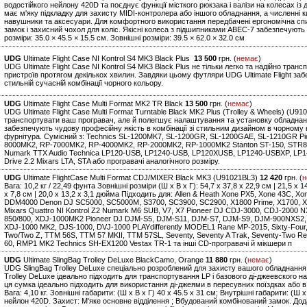
водостійкого нейлону 420D та поєднує функції місткого рюкзака і валізи на колесах і
має м'яку підкладку для захисту MIDI-контролера або іншого обладнання, а численні к
навушники та аксесуари. Для комфортного використання передбачені ергономічна спин
замок і захисний чохол для коліс. Якісні колеса з підшипниками ABEC-7 забезпечують
розміри: 35.0 × 45.5 × 15.5 см. Зовнішні розміри: 39.5 × 62.0 × 32.0 см
UDG
Ultimate Flight Case NI Kontrol S4 MK3 Black Plus
13 500
грн. (
немає
)
UDG Ultimate Flight Case NI Kontrol S4 MK3 Black Plus не тільки легко та надійно тра
пристроїв протягом декількох хвилин. Завдяки цьому футляри UDG Ultimate Flight за
стильній сучасній комбінації чорного кольору.
UDG
Ultimate Flight Case Multi Format MK2 TR Black
13 500
грн. (
немає
)
UDG Ultimate Flight Case Multi Format Turntable Black MK2 Plus (Trolley & Wheels) (U
транспортувати ваш програвач, але й полегшує налаштування та установку обладнання
забезпечують чудову професійну якість в комбінації зі стильним дизайном в чорному 
фурнітура. Сумісний з: Technics SL-1200MK7, SL-1200GR, SL-1200GAE, SL-1210GR Pi
8000MK2, RP-7000MK2, RP-4000MK2, RP-2000MK2, RP-1000MK2 Stanton ST-150, STR8.15
Numark TTX Audio Technica LP120-USB, LP1240-USB, LP120XUSB, LP1240-USBXP, LP14
Drive 2.2 Mixars LTA, STA або програвачі аналогічного розміру.
UDG
Ultimate FlightCase Multi Format CDJ/MIXER Black MK3 (U91021BL3)
12 420
грн. (
н
Вага: 10,2 кг / 22,49 фунта Зовнішні розміри (Ш x В x Г): 54,7 x 37,8 x 22,9 см | 21,5 x 
x 7,8 см | 20,0 x 13,2 x 3,1 дюйма Підходить для: Allen & Heath Xone PX5, Xone 43C, X
DDM4000 Denon DJ SC5000, SC5000M, S3700, SC3900, SC2900, X1800 Prime, X1700, X
Mixars Quattro NI Kontrol Z2 Numark M6 SUB, V7, X7 Pioneer DJ CDJ-3000, CDJ-2000
850/800, XDJ-1000MK2 Pioneer DJ DJM-S5, DJM-S11, DJM-S7, DJM-S9, DJM-900NXS2,
XDJ-1000 MK2, DJS-1000, DVJ-1000 PLAYdifferently MODEL1 Rane MP-2015, Sixty-Four, Six
Two/Two Z, TTM 56S, TTM 57 MKII, TTM 57SL, Seventy, Seventy A Trak, Seventy-Two R
60, RMP1 MK2 Technics SH-EX1200 Vestax TR-1 та інші CD-програвачі й мікшери п
UDG
Ultimate SlingBag Trolley DeLuxe BlackCamo, Orange
11 880
грн. (
немає
)
UDG SlingBag Trolley DeLuxe спеціально розроблений для захисту вашого обладнання 
Trolley DeLuxe ідеально підходить для транспортування LP і базового ді-джеевского на
ця сумка ідеально підходить для використання ді-джеями в пересувних поїздках або 
Вага: 4,10 кг. Зовнішні габарити: (Ш х В х Г) 40 x 45.5 x 31 см; Внутрішні габарити: (Ш
нейлон 420D. Захист: М'яке основне відділення ; Вбудований комбінований замок. До