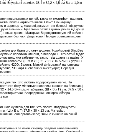
 см Внутрішні розміри: 38,4 × 32,2 × 4,5 см Вага: 1,0 кг
ігання повсякденних речей, таких як смартфон, паспорт,
ів, візитні картки та ключі. Опис: Цю надійну і
і в аеропорту, коли всі документи в безпеці і під рукою,
руки вільними. Ідеальний захист цінних речей від дощу.
В х Г) немає даних . Матеріал: Водовідштовхуючий нейлон
даткової безпеки. Додатково: Передні зовнішні кишені
розмірів для базового сету ді-джея. 7-дюймовий SlingBag
сумки є невелика кишеня, а всередині - сітчастий відділ
частину, яка забезпечує захист від ударів та падінь. У
ішні габарити: (Ш х В х Г) 21 x 21 x 16.5 см; Внутрішні
 нейлону 420D. Захист: М'який флісований наповнювач,
увачів, SD-карт і невеликих аксесуарів; Передня
несення.
мка для тих, хто любить подорожувати легко. На
воротного боку міститься невелика кишеня на блискавці
32 x 14.5 Внутрішні габарити: (Ш х В х Г) см: 37.5 x 30 x
характеристики: Всередині кишені органайзера
суари
ідеальною сумкою для тих, хто любить подорожувати
ити: (Ш х В х Г) 37.5 x 30 x 13 см. Матеріал:
ішня кишеня органайзера; Знімна кишеня на бічній
лаштування за лічені секунди завдяки інноваційному
 ніжки забезпечують підвищену стабільність Сумісний з