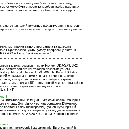
ем. Створена з надміцного балістичного нейлону,
 сумка може бути використана або як валіза на міцних
чна ручка і зручні коліщатка зроблять вашу подорож
ртує ваш сетап, але й полегшує налаштування пристроїв
преміальну професійну якість у дуже стильній сучасній
е транспортування вашого програвача та дозволяє
ate Flight забезпечують чудову професійну якість в
RX / RX2 + 1 ноутбук + аксесуари "
ери великих розмірів, такі як Pioneer DDJ-SX3, SR2 і
оший захист вашого контролера протягом усього
 Reloop Mixon 4, Denon DJ MC7000, NI Kontrol S8 або
ащений м'якими панелями для забезпечення надійної
чує швидкий доступ і в той же час надійно утримує
озмістити моделі до 18", а внутрішній делюкс-органайзер
спроектована з урахуванням гнучкості при
(Ш х В х Г
ності
)
UO. Виготовлений із міцної 9-мм ламінованої фанери з
ьного вигляду. Внутрішня частина оснащена EVA-піною
є посилені алюмінієві профілі, кульові кути, врізний
нель знімається для швидкого доступу до керування, а
шні розміри: 50.2 × 30.8 × 20.8 см. Зовнішні розміри:
аявності
)
узичних продюсерів і мандрівників. Виготовлений із