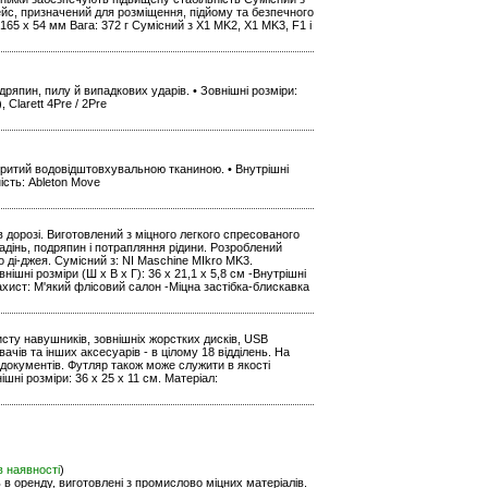
ейс, призначений для розміщення, підйому та безпечного
165 x 54 мм Вага: 372 г Сумісний з X1 MK2, X1 MK3, F1 і
дряпин, пилу й випадкових ударів. • Зовнішні розміри:
), Clarett 4Pre / 2Pre
критий водовідштовхувальною тканиною. • Внутрішні
ність: Ableton Move
дорозі. Виготовлений з міцного легкого спресованого
адінь, подряпин і потрапляння рідини. Розроблений
 ді-джея. Сумісний з: NI Maschine MIkro MK3.
ішні розміри (Ш х В х Г): 36 х 21,1 х 5,8 см -Внутрішні
Захист: М'який флісовий салон -Міцна застібка-блискавка
хисту навушників, зовнішніх жорстких дисків, USB
ачів та інших аксесуарів - в цілому 18 відділень. На
 документів. Футляр також може служити в якості
ішні розміри: 36 x 25 x 11 см. Матеріал:
в наявності
)
ь в оренду, виготовлені з промислово міцних матеріалів.