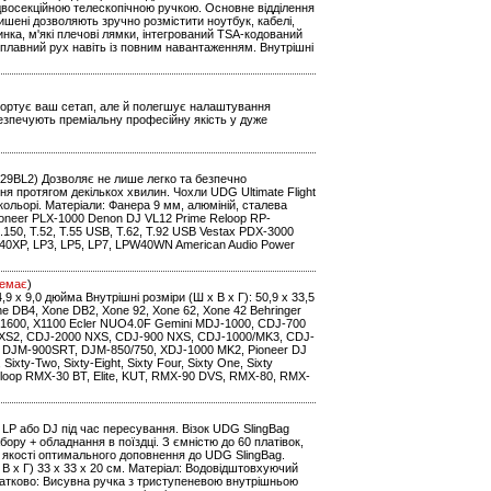
з двосекційною телескопічною ручкою. Основне відділення
ишені дозволяють зручно розмістити ноутбук, кабелі,
ка, м'які плечові лямки, інтегрований TSA-кодований
 плавний рух навіть із повним навантаженням. Внутрішні
нспортує ваш сетап, але й полегшує налаштування
безпечують преміальну професійну якість у дуже
91029BL2) Дозволяє не лише легко та безпечно
 протягом декількох хвилин. Чохли UDG Ultimate Flight
кольорі. Матеріали: Фанера 9 мм, алюміній, сталева
oneer PLX-1000 Denon DJ VL12 Prime Reloop RP-
0, T.52, T.55 USB, T.62, T.92 USB Vestax PDX-3000
0XP, LP3, LP5, LP7, LPW40WN American Audio Power
емає
)
14,9 x 9,0 дюйма Внутрішні розміри (Ш x В x Г): 50,9 x 33,5
one DB4, Xone DB2, Xone 92, Xone 62, Xone 42 Behringer
1600, X1100 Ecler NUO4.0F Gemini MDJ-1000, CDJ-700
 NXS2, CDJ-2000 NXS, CDJ-900 NXS, CDJ-1000/MK3, CDJ-
 DJM-900SRT, DJM-850/750, XDJ-1000 MK2, Pioneer DJ
ty-Two, Sixty-Eight, Sixty Four, Sixty One, Sixty
eloop RMX-30 BT, Elite, KUT, RMX-90 DVS, RMX-80, RMX-
LP або DJ під час пересування. Візок UDG SlingBag
бору + обладнання в поїздці. З ємністю до 60 платівок,
в якості оптимального доповнення до UDG SlingBag.
 х В х Г) 33 x 33 x 20 см. Матеріал: Водовідштовхуючий
датково: Висувна ручка з триступеневою внутрішньою