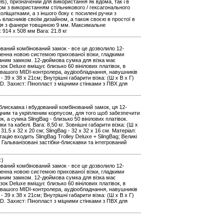
ls), призначений для використання як вдома, так і в
уром з використанням стільникового / гексагонального
оліщатками, а з іншого боку є посилені ручки з
ь власників своїм дизайном, а також своєю в простої в
кція з фанери товщиною 9 мм. Максимальне
 914 x 508 мм Вага: 21.8 кг
дований комбінований замок - все це дозволило 12-
іленна новою системою прихованої візки, гладкими
аним замком. 12-дюймова сумка для візка має
ізок Deluxe вміщує близько 60 вінілових платівок, в
ня вашого MIDI-контролера, аудіообладнання, навушників
g - 39 x 38 x 21см; Внутрішні габарити візка: (Ш х В х Г)
0D. Захист: Пінопласт з міцними стінками з ПВХ для
блискавка і вбудований комбінований замок, ця 12-
іцним та укріпленим корпусом, для того щоб забезпечити
к, а сумка SlingBag - близько 50 вінілових платівок.
та кабелі. Вага: 8,50 кг. Зовнішні габарити візка: (Ш х
 31.5 x 32 x 20 см; SlingBag - 32 x 32 x 16 см. Матеріал:
цію входить SlingBag Trolley Deluxe + SlingBag; Великі
; Гальванізовані застібки-блискавки та інтегрований
є
)
дований комбінований замок - все це дозволило 12-
іленна новою системою прихованої візки, гладкими
аним замком. 12-дюймова сумка для візка має
ізок Deluxe вміщує близько 60 вінілових платівок, в
ня вашого MIDI-контролера, аудіообладнання, навушників
g - 39 x 38 x 21см; Внутрішні габарити візка: (Ш х В х Г)
0D. Захист: Пінопласт з міцними стінками з ПВХ для