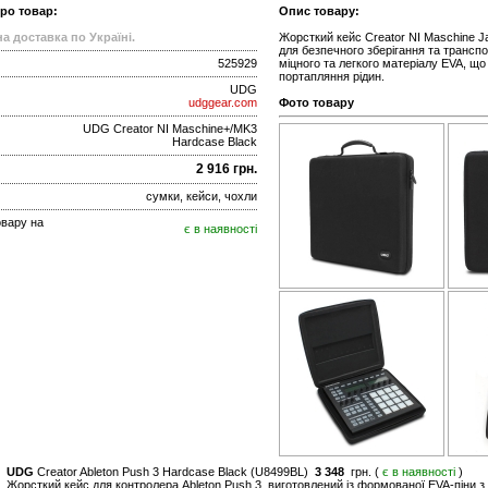
про товар:
Опис товару:
а доставка по Україні.
Жорсткий кейс Creator NI Maschine 
для безпечного зберігання та трансп
525929
міцного та легкого матеріалу EVA, що
портапляння рідин.
UDG
udggear.com
Фото товару
UDG Creator NI Maschine+/MK3
Hardcase Black
2 916 грн.
сумки, кейси, чохли
овару на
є в наявності
UDG
Creator Ableton Push 3 Hardcase Black (U8499BL)
3 348
грн. (
є в наявності
)
Жорсткий кейс для контролера Ableton Push 3, виготовлений із формованої EVA-піни 