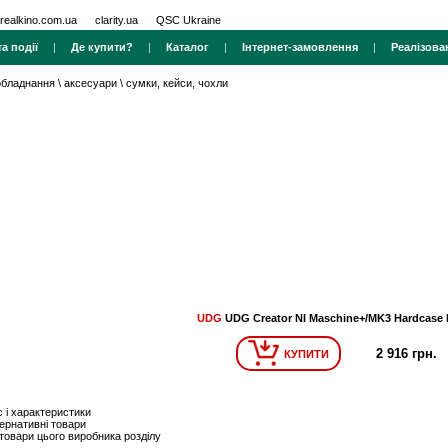
realkino.com.ua
clarity.ua
QSC Ukraine
а події
|
Де купити?
|
Каталог
|
Інтернет-замовлення
|
Реалізова
 обладнання
\
аксесуари
\
сумки, кейси, чохли
UDG
UDG Creator NI Maschine+/MK3 Hardcase 
2 916 грн.
КУПИТИ
 і характеристики
ернативні товари
 товари цього виробника розділу