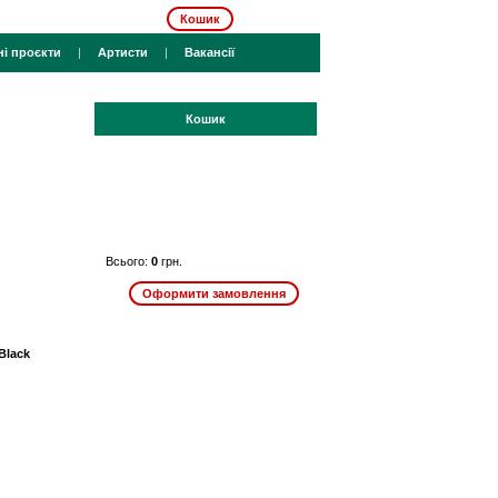
Кошик
ні проєкти
|
Артисти
|
Вакансії
Кошик
Всього:
0
грн.
Black