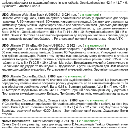
флісова підкладка та додатковий простір для кабелів. Зовнішні розміри: 42,4 × 41,7 × 6,1
Сумісність: Ableton Push 3
UDG
Ultimate Waist Bag Black (U9990BL)
3 024
грн. (
є в наявності
)
Ultimate Waist Bag Black, стильна сумка з балістичного нейлону, призначена для збер
гаманець, USB-накопичувачі, SD-карти, навушники-вкладиші, батарея для зарядки гаджет
компактну сумку можна надіти через плече або закріпити на талії. Ідеально для подорож
ідеально як для туристичних подорожей так для ходьбі по місту, при цьому залишаючи 
Вага: 0,50 кг . Зовнішні габарити: (Ш х В х Г) 14 x 39 x 10; Внутрішні габарити: (Ш х 
420D. Захист: Застібка з G-пряжкою прикріплена до передньої частини клапана для до
для предметів першої необхідності; Регульований поясний ремінь із застібкою UTX.
UDG
Ultimate 7'' SlingBag 60 Black(U9991BL)
2 862
грн. (
є в наявності
)
7” SlingBag 60 - це сумка, в якій діджей може зберігати 7-дюймові платівки. Ідеальних 
60 має невеликий розмір і вміщує близько 60 7-дюймових платівок. У передній частині 
для дрібних аксесуарів. Разом з тим, сумка має спеціальну м'яку флисовую внутрішню 
комплект входить рукоятка, з'ємний і регульований плечовий ремінь. Вага: 0,35 кг. Зовн
габарити: (Ш х В х Г) 20.5 x 19 x 15 см. Матеріал: Водовідштовхуючий з балістичного
що захищає від ударів та пошкоджень. Додатково: Внутрішній карман для USB-накопич
кишеня для дрібних механізмі; Регульований плечовий ремінь; Зручні ручки для пере
UDG
Ultimate CourierBag Black
2 808
грн. (
є в наявності
)
CourierBag вміщує приблизно 40 платівок або аудіоінтерфейс + кабелі. Це ідеальна су
передньому клапані можна зберігати робочу документацію та інші важливі файли. Зі з
для зберігання особистих речей. Вага: 0,63 кг Зовнішні габарити: (Ш х В х Г) см: 40.5 x 
13 Матеріал: Водостійкий нейлон 420D Захист: Зручний плечовий ремінець Додаткові 
Портативна внутрішня кишеня Вміщає: Приблизно 40 записів, менший прилад та аксе
UDG
Ultimate CourierBag Black, Orange inside
2 808
грн. (
є в наявності
)
У CourierBag міститься приблизно 40 платівок або аудіоінтерфейс + кабелі, та він є 
легко. Вага: 0,63 кг . Зовнішні габарити: (Ш х В х Г) 40.5 x 32 x 14.5 см; Внутрішні габар
Водовідштовхуючий нейлон 420D. Захист: Зручний плечовий ремінь. Додатково: Внутр
стороні.
Native Instruments
Traktor Modular Bag
2 781
грн. (
є в наявності
)
Сумка 2-в-1 і висувна підставка для модульних DJ-контролерів Traktor Отримайте на
дизайну без блискавки Міцний захист зовнішньої оболонки з м’якою підкладкою 4 м'які