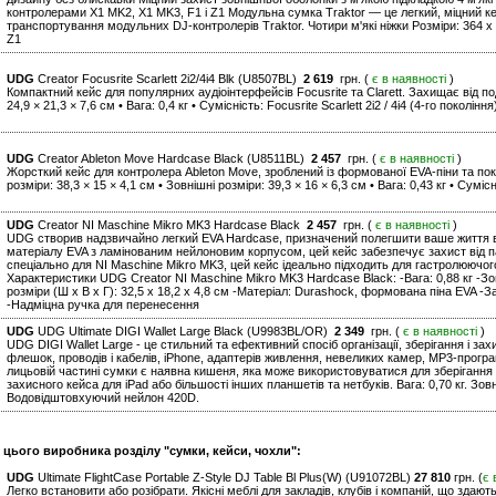
контролерами X1 MK2, X1 MK3, F1 і Z1 Модульна сумка Traktor — це легкий, міцний к
транспортування модульних DJ-контролерів Traktor. Чотири м'які ніжки Розміри: 364 x 
Z1
UDG
Creator Focusrite Scarlett 2i2/4i4 Blk (U8507BL)
2 619
грн. (
є в наявності
)
Компактний кейс для популярних аудіоінтерфейсів Focusrite та Clarett. Захищає від по
24,9 × 21,3 × 7,6 см • Вага: 0,4 кг • Сумісність: Focusrite Scarlett 2i2 / 4i4 (4-го покоління
UDG
Creator Ableton Move Hardcase Black (U8511BL)
2 457
грн. (
є в наявності
)
Жорсткий кейс для контролера Ableton Move, зроблений із формованої EVA-піни та по
розміри: 38,3 × 15 × 4,1 см • Зовнішні розміри: 39,3 × 16 × 6,3 см • Вага: 0,43 кг • Суміс
UDG
Creator NI Maschine Mikro MK3 Hardcase Black
2 457
грн. (
є в наявності
)
UDG створив надзвичайно легкий EVA Hardcase, призначений полегшити ваше життя в 
матеріалу EVA з ламінованим нейлоновим корпусом, цей кейс забезпечує захист від п
спеціально для NI Maschine Mikro MK3, цей кейс ідеально підходить для гастролюючого
Характеристики UDG Creator NI Maschine Mikro MK3 Hardcase Black: -Вага: 0,88 кг -Зовн
розміри (Ш х В х Г): 32,5 х 18,2 х 4,8 см -Матеріал: Durashock, формована піна EVA -
-Надміцна ручка для перенесення
UDG
UDG Ultimate DIGI Wallet Large Black (U9983BL/OR)
2 349
грн. (
є в наявності
)
UDG DIGI Wallet Large - це стильний та ефективний спосіб організації, зберігання і за
флешок, проводів і кабелів, iPhone, адаптерів живлення, невеликих камер, MP3-програв
лицьовій частині сумки є наявна кишеня, яка може використовуватися для зберігання
захисного кейса для iPad або більшості інших планшетів та нетбуків. Вага: 0,70 кг. Зовн
Водовідштовхуючий нейлон 420D.
 цього виробника розділу "сумки, кейси, чохли":
UDG
Ultimate FlightCase Portable Z-Style DJ Table Bl Plus(W) (U91072BL)
27 810
грн. (
є 
Легко встановити або розібрати. Якісні меблі для закладів, клубів і компаній, що здают