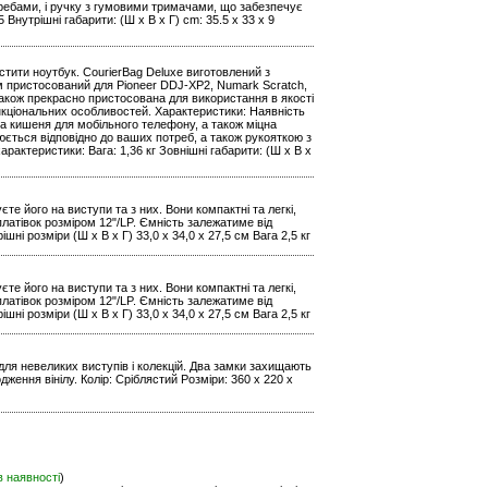
ребами, і ручку з гумовими тримачами, що забезпечує
5 Внутрішні габарити: (Ш х В х Г) cm: 35.5 x 33 x 9
істити ноутбук. CourierBag Deluxe виготовлений з
м пристосований для Pioneer DDJ-XP2, Numark Scratch,
також прекрасно пристосована для використання в якості
функціональних особливостей. Характеристики: Наявність
а кишеня для мобільного телефону, а також міцна
юється відповідно до ваших потреб, а також рукояткою з
рактеристики: Вага: 1,36 кг Зовнішні габарити: (Ш x В x
е його на виступи та з них. Вони компактні та легкі,
 платівок розміром 12"/LP. Ємність залежатиме від
ішні розміри (Ш x В x Г) 33,0 x 34,0 x 27,5 см Вага 2,5 кг
е його на виступи та з них. Вони компактні та легкі,
 платівок розміром 12"/LP. Ємність залежатиме від
ішні розміри (Ш x В x Г) 33,0 x 34,0 x 27,5 см Вага 2,5 кг
 для невеликих виступів і колекцій. Два замки захищають
ження вінілу. Колір: Сріблястий Розміри: 360 x 220 x
в наявності
)