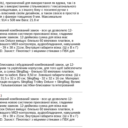
ls), призначений для використання як вдома, так і в
уром з використанням стільникового / гексагонального
оліщатками, а з іншого боку є посилені ручки з
ь власників своїм дизайном, а також своєю в простої в
кція з фанери товщиною 9 мм. Максимальне
 914 x 508 мм Вага: 21.8 кг
дований комбінований замок - все це дозволило 12-
іленна новою системою прихованої візки, гладкими
аним замком. 12-дюймова сумка для візка має
ізок Deluxe вміщує близько 60 вінілових платівок, в
ня вашого MIDI-контролера, аудіообладнання, навушників
g - 39 x 38 x 21см; Внутрішні габарити візка: (Ш х В х Г)
0D. Захист: Пінопласт з міцними стінками з ПВХ для
блискавка і вбудований комбінований замок, ця 12-
іцним та укріпленим корпусом, для того щоб забезпечити
к, а сумка SlingBag - близько 50 вінілових платівок.
та кабелі. Вага: 8,50 кг. Зовнішні габарити візка: (Ш х
 31.5 x 32 x 20 см; SlingBag - 32 x 32 x 16 см. Матеріал:
цію входить SlingBag Trolley Deluxe + SlingBag; Великі
; Гальванізовані застібки-блискавки та інтегрований
є
)
дований комбінований замок - все це дозволило 12-
іленна новою системою прихованої візки, гладкими
аним замком. 12-дюймова сумка для візка має
ізок Deluxe вміщує близько 60 вінілових платівок, в
ня вашого MIDI-контролера, аудіообладнання, навушників
g - 39 x 38 x 21см; Внутрішні габарити візка: (Ш х В х Г)
0D. Захист: Пінопласт з міцними стінками з ПВХ для