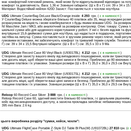
має комфортний плечовий ремень, який може бути відрегульований відповідно за пот
комфорт та довговічність. Вага: 1,36 кг Зовнішні габарити: (Ш х В х Г) cm: 39 x 34 x 15.
Матеріал: Водостійкий нейлон 420D Захист: Поставляється з чохлом ноутбука
UDG
Ultimate CourierBag DeLuxe Black/Orange inside
4 293
грн. (
є в наявності
)
У CourierBag Deluxe можна зберігати близько 40 платівок або 35, якщо всередині розм
розрахунком на міцність і може комбінуватися з будь-якими візками UDG. За розміро
NI Maschine Jam / MK3, або аналогічний за розміром контролер. Опис товару: Сумка 
шкільної сумки або для щоденного користування у роботі. У неї є безліч відсіків та 
внутрішньої 15,6-дюймової сумки для ноутбука, що надається в подарунок, портативн
застібка на липучці. Сумка поставляється зі зручним ремнем через плече, який регул
гумовими вставками, які забезпечують комфорт та тривалий термін служби. Технічні ха
Г) см: 39 x 34 x 15,5 Внутрішні габарити: (Ш x В x Г) см: 35,5 x 33 x 9 Ма
UDG
Ultimate Record Case 80 Vinyl Black (U93017BL)
4 212
грн. (
є в наявності
)
Створено для захисту вашого вінілу від випадкового пошкодження, коли ви транспортуєт
але досить міцні, щоб зберегти ваші цінні записи в безпеці. Приблизно до 80 вінілових
товщини платівок і їх упаковки. Зовнішні розміри (Ш x В x Г) 35,0 x 36,0 x 29,5 см Внутр
UDG
Ultimate Record Case 80 Vinyl Silver (U93017SL)
4 212
грн. (
є в наявності
)
Створено для захисту вашого вінілу від випадкового пошкодження, коли ви транспортуєт
але досить міцні, щоб зберегти ваші цінні записи в безпеці. Приблизно до 80 вінілових
товщини платівок і їх упаковки. Зовнішні розміри (Ш x В x Г) 35,0 x 36,0 x 29,5 см Внутр
Reloop
60 Record Case Silver
3 888
грн. (
є в наявності
)
Reloop Record Case 60, здатний вмістити близько 60 платівок, і є ідеальним рішенням
кейс від несанкціонованого доступу, а захисна прокладка запобігає небажаному пошкод
395 mm Вага: 2.6 kg
 цього виробника розділу "сумки, кейси, чохли":
UDG
Ultimate FlightCase Portable Z-Style DJ Table Bl Plus(W) (U91072BL)
27 810
грн. (
є 