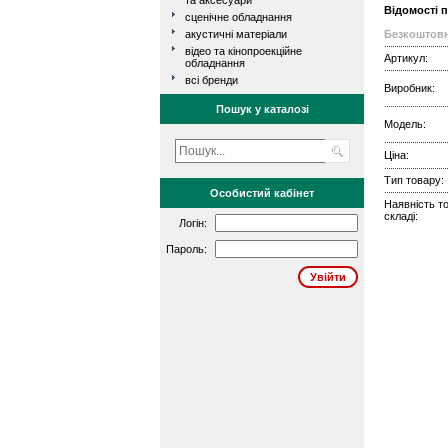
та аксесуари
Відомості 
сценічне обладнання
акустичні матеріали
Безкоштовн
відео та кінопроекційне
Артикул:
обладнання
всі бренди
Виробник:
Пошук у каталозі
Модель:
Ціна:
Тип товару:
Особистий кабінет
Наявність т
складі:
Логін:
Пароль: