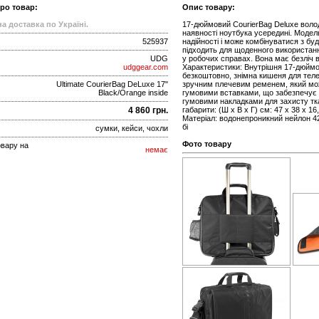
про товар:
Опис товару:
а доставка по Україні.
17-дюймовий CourierBag Deluxe володі
наявності ноутбука усередині. Модел
525937
надійності і може комбінуватися з бу
підходить для щоденного використання
UDG
у робочих справах. Вона має безліч 
udggear.com
Характеристики: Внутрішня 17-дюймов
безкоштовно, знімна кишеня для теле
Ultimate CourierBag DeLuxe 17"
зручним плечевим ременем, який може
Black/Orange inside
гумовими вставками, що забезпечує 
гумовими накладками для захисту ткан
4 860 грн.
габарити: (Ш x В x Г) см: 47 x 38 x 16
Матеріал: водонепроникний нейлон 4
бі
сумки, кейси, чохли
Фото товару
овару на
немає