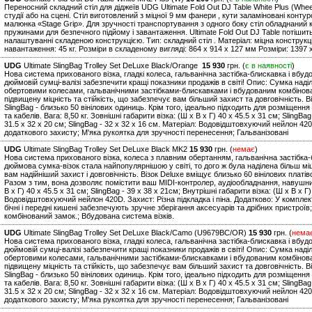
Переносний складний стіл для діджеїв UDG Ultimate Fold Out DJ Table White Plus (Whee
студії або на сцені. Стіл виготовлений з міцної 9 мм фанери , кути заламіновані конт
малюнка «Stage Grip». Для зручності транспортування з одного боку стіл обладнаний к
пружинами для безпечного підйому і завантаження. Ultimate Fold Out DJ Table потішит
налаштуванні складеною конструкцією. Тип: складний стіл . Матеріал: міцна констру
навантаження: 45 кг. Розміри в складеному вигляді: 864 x 914 x 127 мм Розміри: 1397 x
UDG
Ultimate SlingBag Trolley Set DeLuxe Black/Orange
15 930
грн. (
є в наявності
)
Нова система прихованого візка, гладкі колеса, гальванічна застібка-блискавка і вбу
дюймовій сумці-валізі забезпечити кращі показники продажів в світі! Опис: Сумка над
обертовими колесами, гальванічними застібками-блискавками і вбудованим комбінов
підвищену міцність та стійкість, що забезпечує вам більший захист та довговічність. В
SlingBag - близько 50 вінілових одиниць. Крім того, ідеально підходить для розміщен
та кабелів. Вага: 8,50 кг. Зовнішні габарити візка: (Ш х В х Г) 40 x 45.5 x 31 см; SlingBa
31.5 x 32 x 20 см; SlingBag - 32 x 32 x 16 см. Матеріал: Водовідштовхуючий нейлон 42
додаткового захисту; М'яка рукоятка для зручності перенесення; Гальванізовані
UDG
Ultimate SlingBag Trolley Set DeLuxe Black MK2
15 930
грн. (
немає
)
Нова система прихованого візка, колеса з плавним обертанням, гальванічна застібка-
дюймова сумка-візок стала найпопулярнішою у світі, то дого ж була наділена більш м
вам надійніший захист і довговічність. Візок Deluxe вміщує близько 60 вінілових платіво
Разом з тим, вона дозволяє помістити ваш MIDI-контролер, аудіообладнання, навушники 
В х Г) 40 x 45.5 x 31 см; SlingBag - 39 x 38 x 21см; Внутрішні габарити візка: (Ш х В х Г)
Водовідштовхуючий нейлон 420D. Захист: Різна підкладка і піна. Додатково: У комплекта
бічні і передні кишені забезпечують зручне зберігання аксесуарів та дрібних пристроїв
комбінований замок.; Вбудована система візків.
UDG
Ultimate SlingBag Trolley Set DeLuxe Black/Camo (U9679BC/OR)
15 930
грн. (
нема
Нова система прихованого візка, гладкі колеса, гальванічна застібка-блискавка і вбу
дюймовій сумці-валізі забезпечити кращі показники продажів в світі! Опис: Сумка над
обертовими колесами, гальванічними застібками-блискавками і вбудованим комбінов
підвищену міцність та стійкість, що забезпечує вам більший захист та довговічність. В
SlingBag - близько 50 вінілових одиниць. Крім того, ідеально підходить для розміщен
та кабелів. Вага: 8,50 кг. Зовнішні габарити візка: (Ш х В х Г) 40 x 45.5 x 31 см; SlingBa
31.5 x 32 x 20 см; SlingBag - 32 x 32 x 16 см. Матеріал: Водовідштовхуючий нейлон 42
додаткового захисту; М'яка рукоятка для зручності перенесення; Гальванізовані