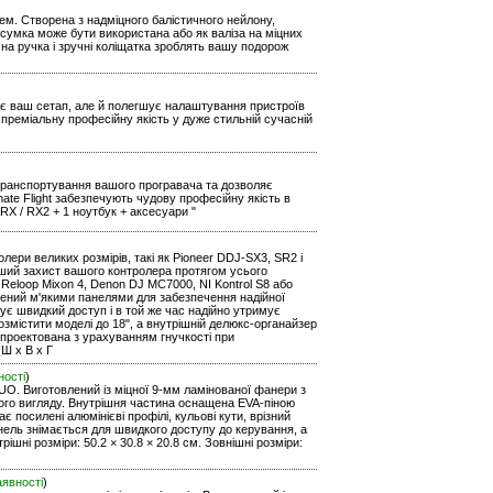
ем. Створена з надміцного балістичного нейлону,
 сумка може бути використана або як валіза на міцних
чна ручка і зручні коліщатка зроблять вашу подорож
ртує ваш сетап, але й полегшує налаштування пристроїв
преміальну професійну якість у дуже стильній сучасній
е транспортування вашого програвача та дозволяє
ate Flight забезпечують чудову професійну якість в
RX / RX2 + 1 ноутбук + аксесуари "
ери великих розмірів, такі як Pioneer DDJ-SX3, SR2 і
оший захист вашого контролера протягом усього
 Reloop Mixon 4, Denon DJ MC7000, NI Kontrol S8 або
ащений м'якими панелями для забезпечення надійної
чує швидкий доступ і в той же час надійно утримує
озмістити моделі до 18", а внутрішній делюкс-органайзер
спроектована з урахуванням гнучкості при
(Ш х В х Г
ності
)
UO. Виготовлений із міцної 9-мм ламінованої фанери з
ьного вигляду. Внутрішня частина оснащена EVA-піною
є посилені алюмінієві профілі, кульові кути, врізний
нель знімається для швидкого доступу до керування, а
шні розміри: 50.2 × 30.8 × 20.8 см. Зовнішні розміри:
аявності
)