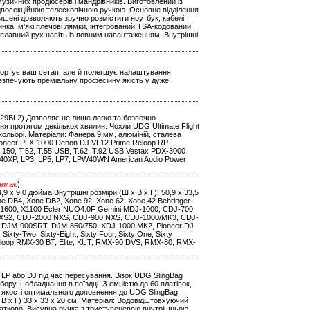
узичних продюсерів і мандрівників. Виготовлений із
з двосекційною телескопічною ручкою. Основне відділення
ишені дозволяють зручно розмістити ноутбук, кабелі,
ка, м'які плечові лямки, інтегрований TSA-кодований
 плавний рух навіть із повним навантаженням. Внутрішні
нспортує ваш сетап, але й полегшує налаштування
безпечують преміальну професійну якість у дуже
91029BL2) Дозволяє не лише легко та безпечно
 протягом декількох хвилин. Чохли UDG Ultimate Flight
кольорі. Матеріали: Фанера 9 мм, алюміній, сталева
oneer PLX-1000 Denon DJ VL12 Prime Reloop RP-
0, T.52, T.55 USB, T.62, T.92 USB Vestax PDX-3000
0XP, LP3, LP5, LP7, LPW40WN American Audio Power
емає
)
14,9 x 9,0 дюйма Внутрішні розміри (Ш x В x Г): 50,9 x 33,5
one DB4, Xone DB2, Xone 92, Xone 62, Xone 42 Behringer
1600, X1100 Ecler NUO4.0F Gemini MDJ-1000, CDJ-700
 NXS2, CDJ-2000 NXS, CDJ-900 NXS, CDJ-1000/MK3, CDJ-
 DJM-900SRT, DJM-850/750, XDJ-1000 MK2, Pioneer DJ
ty-Two, Sixty-Eight, Sixty Four, Sixty One, Sixty
eloop RMX-30 BT, Elite, KUT, RMX-90 DVS, RMX-80, RMX-
LP або DJ під час пересування. Візок UDG SlingBag
бору + обладнання в поїздці. З ємністю до 60 платівок,
в якості оптимального доповнення до UDG SlingBag.
 х В х Г) 33 x 33 x 20 см. Матеріал: Водовідштовхуючий
датково: Висувна ручка з триступеневою внутрішньою