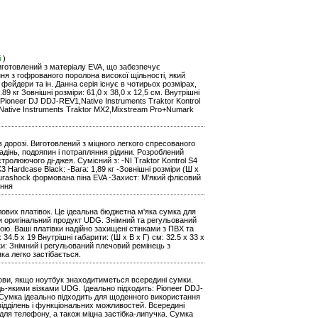
і
)
виготовлений з матеріалу EVA, що забезпечує
ня з гофрованого поролона високої щільності, який
фейдери та ін. Данна серія існує в чотирьох розмірах,
9 кг Зовнішні розміри: 61,0 x 38,0 x 12,5 см. Внутрішні
Pioneer DJ DDJ-REV1,Native Instruments Traktor Kontrol
3,Native Instruments Traktor MX2,Mixstream Pro+Numark
дорозі. Виготовлений з міцного легкого спресованого
адінь, подряпин і потрапляння рідини. Розроблений
стролюючого ді-джея. Сумісний з: -NI Traktor Kontrol S4
 Hardcase Black: -Вага: 1,89 кг -Зовнішні розміри (Ш х
л: Durashock формована піна EVA -Захист: М'який флісовий
ення
ілових платівок. Це ідеальна бюджетна м'яка сумка для
ати оригінальний продукт UDG. Знімний та регульований
ю. Ваші платівки надійно захищені стінками з ПВХ та
 34.5 x 19 Внутрішні габарити: (Ш х В х Г) см: 32.5 x 33 x
ки: Знімний і регульований плечовий ремінець з
ка легко застібається.
мови, якщо ноутбук знаходитиметься всередині сумки.
дь-якими візками UDG. Ідеально підходить: Pioneer DDJ-
. Сумка ідеально підходить для щоденного використання
 відділень і функціональних можливостей. Всередині
для телефону, а також міцна застібка-липучка. Сумка