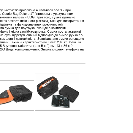
є місткістю приблизно 40 платівок або 35, при
ь CourierBag Deluxe 17 "створена з урахуванням
дь-якими валізами UDG. Крім того, сумка ідеально
 як в якості шкільного рюкзака, так і для використання
відділень та функціональних можливостей.
а сумка для ноутбука, яка йде в комплекті
фону і міцна застібка-липучка. Сумка постачаєтьсязі
 бути відрегульований відповідно до вимог, ручкою з
комфорт і довговічність. Зовнішнє дно сумки оснащено
ини. Технічні характеристики: Вага: 2,10 кг Зовнішні
,5 Внутрішні габарити: (Ш x В x Г) см: 43 x 36 x 9
20D Додаткові компоненти: Знімна кишеня телефону на