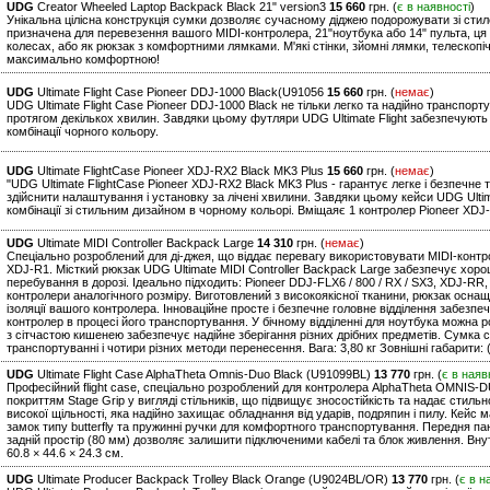
UDG
Creator Wheeled Laptop Backpack Black 21" version3
15 660
грн. (
є в наявності
)
Унікальна цілісна конструкція сумки дозволяє сучасному діджею подорожувати зі стил
призначена для перевезення вашого MIDI-контролера, 21"ноутбука або 14" пульта, ця
колесах, або як рюкзак з комфортними лямками. М'які стінки, зйомні лямки, телескопі
максимально комфортною!
UDG
Ultimate Flight Case Pioneer DDJ-1000 Black(U91056
15 660
грн. (
немає
)
UDG Ultimate Flight Case Pioneer DDJ-1000 Black не тільки легко та надійно транспо
протягом декількох хвилин. Завдяки цьому футляри UDG Ultimate Flight забезпечують 
комбінації чорного кольору.
UDG
Ultimate FlightCase Pioneer XDJ-RX2 Black MK3 Plus
15 660
грн. (
немає
)
"UDG Ultimate FlightCase Pioneer XDJ-RX2 Black MK3 Plus - гарантує легке і безпечн
здійснити налаштування і установку за лічені хвилини. Завдяки цьому кейси UDG Ultim
комбінації зі стильним дизайном в чорному кольорі. Вміщаяє 1 контролер Pioneer XDJ-
UDG
Ultimate MIDI Controller Backpack Large
14 310
грн. (
немає
)
Спеціально розроблений для ді-джея, що віддає перевагу використовувати MIDI-контрол
XDJ-R1. Місткий рюкзак UDG Ultimate MIDI Controller Backpack Large забезпечує хор
перебування в дорозі. Ідеально підходить: Pioneer DDJ-FLX6 / 800 / RX / SX3, XDJ-RR,
контролери аналогічного розміру. Виготовлений з високоякісної тканини, рюкзак осн
ізоляції вашого контролера. Інноваційне просте і безпечне головне відділення забезпе
контролер в процесі його транспортування. У бічному відділенні для ноутбука можна р
з сітчастою кишенею забезпечує надійне зберігання різних дрібних предметів. Сумка 
транспортуванні і чотири різних методи перенесення. Вага: 3,80 кг Зовнішні габарити: 
UDG
Ultimate Flight Case AlphaTheta Omnis-Duo Black (U91099BL)
13 770
грн. (
є в наяв
Професійний flight case, спеціально розроблений для контролера AlphaTheta OMNIS-D
покриттям Stage Grip у вигляді стільників, що підвищує зносостійкість та надає стил
високої щільності, яка надійно захищає обладнання від ударів, подряпин і пилу. Кейс ма
замок типу butterfly та пружинні ручки для комфортного транспортування. Передня па
задній простір (80 мм) дозволяє залишити підключеними кабелі та блок живлення. Внутрі
60.8 × 44.6 × 24.3 см.
UDG
Ultimate Producer Backpack Trolley Black Orange (U9024BL/OR)
13 770
грн. (
є в н