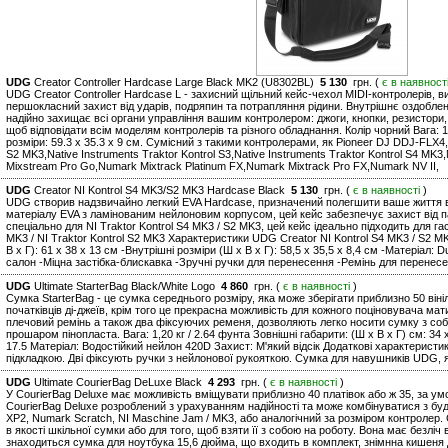
UDG
Creator Controller Hardcase Large Black MK2 (U8302BL)
5 130
грн. (
є в наявност
UDG Creator Controller Hardcase L - захисний щільний кейс-чехол MIDI-контролерів, 
першокласний захист від ударів, подряпин та потрапляння рідини. Внутрішнє оздоблен
надійно захищає всі органи управління вашим контролером: джоги, кнопки, резистори, 
щоб відповідати всім моделям контролерів та різного обладнання. Колір чорний Вага: 1.8
розміри: 59.3 x 35.3 x 9 см. Сумісний з такими контролерами, як Pioneer DJ DDJ-FLX4,
S2 MK3,Native Instruments Traktor Kontrol S3,Native Instruments Traktor Kontrol S4 MK
Mixstream Pro Go,Numark Mixtrack Platinum FX,Numark Mixtrack Pro FX,Numark NV II,
UDG
Creator NI Kontrol S4 MK3/S2 MK3 Hardcase Black
5 130
грн. (
є в наявності
)
UDG створив надзвичайно легкий EVA Hardcase, призначений полегшити ваше життя в 
матеріалу EVA з ламінованим нейлоновим корпусом, цей кейс забезпечує захист від п
спеціально для NI Traktor Kontrol S4 MK3 / S2 MK3, цей кейс ідеально підходить для га
MK3 / NI Traktor Kontrol S2 MK3 Характеристики UDG Creator NI Kontrol S4 MK3 / S2 MK3
В х Г): 61 х 38 х 13 см -Внутрішні розміри (Ш х В х Г): 58,5 х 35,5 х 8,4 см -Матеріа
салон -Міцна застібка-блискавка -Зручні ручки для перенесення -Ремінь для перенес
UDG
Ultimate StarterBag Black/White Logo
4 860
грн. (
є в наявності
)
Сумка StarterBag - це сумка середнього розміру, яка може зберігати приблизно 50 він
початківців ді-джеїв, крім того це прекрасна можливість для кожного поціновувача м
плечовий ремінь а також два фіксуючих ременя, дозволяють легко носити сумку з собо
прошаром пінопласта. Вага: 1,20 кг / 2.64 фунта Зовнішні габарити: (Ш х В х Г) см: 34 x
17.5 Матеріал: Водостійкий нейлон 420D Захист: М'який відсік Додаткові характеристи
підкладкою. Дві фіксують ручки з нейлонової рукояткою. Сумка для навушників UDG, я
UDG
Ultimate CourierBag DeLuxe Black
4 293
грн. (
є в наявності
)
У CourierBag Deluxe має можливість вміщувати приблизно 40 платівок або ж 35, за у
CourierBag Deluxe розроблений з урахуванням надійності та може комбінуватися з бу
XP2, Numark Scratch, NI Maschine Jam / MK3, або аналогічний за розміром контролер
в якості шкільної сумки або для того, щоб взяти її з собою на роботу. Вона має безліч
знаходиться сумка для ноутбука 15,6 дюйма, що входить в комплект, знімнна кишеня 