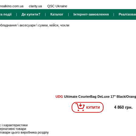
realkino.com.ua
clarity.ua
QSC Ukraine
а події
|
Де купити?
|
Каталог
|
Інтернет-замовлення
|
Реалізова
 обладнання
\
аксесуари
\
сумки, кейси, чохли
UDG
Ultimate CourierBag DeLuxe 17" Black/Orang
4 860 грн.
КУПИТИ
 і характеристики
ернативні товари
 товари цього виробника розділу