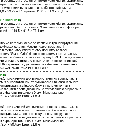
ь в оренду, виготовлені з промислово міцних матеріалів.
покриттям із стільниковим/шестикутним малюнком "Stage
 пружинними ручками для надійного підйому та
,0 x 23,7 см Розкритий: 119,5 x 91,3 x 71,1 см
є в наявності
)
ь в оренду, виготовлені з промислово міцних матеріалів.
ортування. Виготовлений із 9 мм ламінованої фанери,
ений — 119.5 × 91.3 × 71.1 см.
езпечує не тільки легке те безпечне транспортування
екількох хвилин. Маючи чудові преміальні
тю в сучасному елегантному чорному кольорі.
рному "Stage Grip" зі перфорованим/ шестигранним
хисною набивкою з пінополістиролу EVA. Ця надзвичайно
чи унікальну стильну і практичну обробку. Широкий
DG гарантують довговічність і зберігають незмінно
rmat XXL Black MK3 Plus передбач
ості
)
ls), призначений для використання як вдома, так і в
уром з використанням стільникового / гексагонального
оліщатками, а з іншого боку є посилені ручки з
ь власників своїм дизайном, а також своєю в простої в
кція з фанери товщиною 9 мм. Максимальне
 914 x 508 мм Вага: 21.8 кг
ls), призначений для використання як вдома, так і в
уром з використанням стільникового / гексагонального
оліщатками, а з іншого боку є посилені ручки з
ь власників своїм дизайном, а також своєю в простої в
кція з фанери товщиною 9 мм. Максимальне
 914 x 508 мм Вага: 21.8 кг