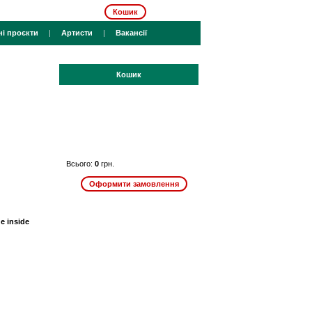
Кошик
ні проєкти
|
Артисти
|
Вакансії
Кошик
Всього:
0
грн.
e inside