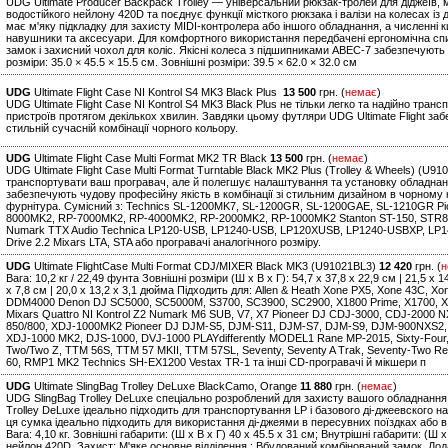
UDG Ultimate Producer Backpack Trolley — універсальний рюкзак-тролей для діджеїв, м
водостійкого нейлону 420D та поєднує функції місткого рюкзака і валізи на колесах і
має м'яку підкладку для захисту MIDI-контролера або іншого обладнання, а численні к
навушники та аксесуари. Для комфортного використання передбачені ергономічна спин
замок і захисний чохол для коліс. Якісні колеса з підшипниками ABEC-7 забезпечують
розміри: 35.0 × 45.5 × 15.5 см. Зовнішні розміри: 39.5 × 62.0 × 32.0 см
UDG
Ultimate Flight Case NI Kontrol S4 MK3 Black Plus
13 500
грн. (
немає
)
UDG Ultimate Flight Case NI Kontrol S4 MK3 Black Plus не тільки легко та надійно тра
пристроїв протягом декількох хвилин. Завдяки цьому футляри UDG Ultimate Flight за
стильній сучасній комбінації чорного кольору.
UDG
Ultimate Flight Case Multi Format MK2 TR Black
13 500
грн. (
немає
)
UDG Ultimate Flight Case Multi Format Turntable Black MK2 Plus (Trolley & Wheels) (U
транспортувати ваш програвач, але й полегшує налаштування та установку обладнання
забезпечують чудову професійну якість в комбінації зі стильним дизайном в чорному 
фурнітура. Сумісний з: Technics SL-1200MK7, SL-1200GR, SL-1200GAE, SL-1210GR Pi
8000MK2, RP-7000MK2, RP-4000MK2, RP-2000MK2, RP-1000MK2 Stanton ST-150, STR8.15
Numark TTX Audio Technica LP120-USB, LP1240-USB, LP120XUSB, LP1240-USBXP, LP14
Drive 2.2 Mixars LTA, STA або програвачі аналогічного розміру.
UDG
Ultimate FlightCase Multi Format CDJ/MIXER Black MK3 (U91021BL3)
12 420
грн. (
н
Вага: 10,2 кг / 22,49 фунта Зовнішні розміри (Ш x В x Г): 54,7 x 37,8 x 22,9 см | 21,5 x 
x 7,8 см | 20,0 x 13,2 x 3,1 дюйма Підходить для: Allen & Heath Xone PX5, Xone 43C, X
DDM4000 Denon DJ SC5000, SC5000M, S3700, SC3900, SC2900, X1800 Prime, X1700, X
Mixars Quattro NI Kontrol Z2 Numark M6 SUB, V7, X7 Pioneer DJ CDJ-3000, CDJ-2000
850/800, XDJ-1000MK2 Pioneer DJ DJM-S5, DJM-S11, DJM-S7, DJM-S9, DJM-900NXS2,
XDJ-1000 MK2, DJS-1000, DVJ-1000 PLAYdifferently MODEL1 Rane MP-2015, Sixty-Four, Six
Two/Two Z, TTM 56S, TTM 57 MKII, TTM 57SL, Seventy, Seventy A Trak, Seventy-Two R
60, RMP1 MK2 Technics SH-EX1200 Vestax TR-1 та інші CD-програвачі й мікшери п
UDG
Ultimate SlingBag Trolley DeLuxe BlackCamo, Orange
11 880
грн. (
немає
)
UDG SlingBag Trolley DeLuxe спеціально розроблений для захисту вашого обладнання 
Trolley DeLuxe ідеально підходить для транспортування LP і базового ді-джеевского на
ця сумка ідеально підходить для використання ді-джеями в пересувних поїздках або 
Вага: 4,10 кг. Зовнішні габарити: (Ш х В х Г) 40 x 45.5 x 31 см; Внутрішні габарити: (Ш
нейлон 420D. Захист: М'яке основне відділення ; Вбудований комбінований замок. До