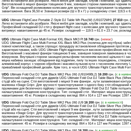
Легко встановити або розібрати. Якісні меблі для закладів, клубів і компаній, що здают
Виготовлений із міцної фанери товщиною 9 мм, зовнішні сторони ламіновані чорним 
Grip". Він оснащений роликовими колесами для зручного транспортування та міцними
завантаження. Вага 36,50 кг Зовнішні розміри (Ш x В x Г) у складеному стані: 119,5 x 61
UDG
Ultimate FlightCase Portable Z-Style DJ Table Wh Plus(W) (U91072WH)
27 810
грн. (
Легко встановити або розібрати. Якісні меблі для закладів, клубів і компаній, що здают
Професійний складаний DJ-стіл у форматі flight case з колесами для зручного трансп
витримує навантаження до 45 кг. Розміри: складений — 119.5 × 61.0 × 23.7 см, розклад
UDG
Ultimate Flight Case Multi Format XXL Black MK3 Pl
16 740
грн. (
немає
)
UDG Ultimate Flight Case Multi Format XXL Black MK3 Plus (поличка для ноутбука) заб
повної комплектації, а також спрощує процедуру встановлення обладнання протягом д
характеристиками, кейс UDG Ultimate Flight відрізняються високою професійною якіс
Виготовлений з масивної фанери товщиною 9 мм, зовнішня поверхня ламінована в чо
візерунком. Внутрішні сторони захищені рельєфним тисненням високої щільності і за
міцна набивка захищає обладнання від подряпин, пилу та інших пошкоджень, створюю
алюмінієвий корпус з чорною обробкою і масивні кулькові кути з тисненням логотипу U
привабливий професійний дизайн. Крім того, в чохлі UDG Ultimate Flight Case Multi Fo
UDG
Ultimate Fold Out DJ Table Black MK2 Plus (W) (U91049BL2)
16 200
грн. (
є в наявн
Переносний складний стіл для діджеїв UDG Ultimate Fold Out DJ Table Black Plus (Whee
студії або на сцені. Стіл виготовлений з міцної 9 мм фанери , кути заламіновані конт
малюнка «Stage Grip». Для зручності транспортування з одного боку стіл обладнаний к
пружинами для безпечного підйому і завантаження. Ultimate Fold Out DJ Table потішит
налаштуванні складеною конструкцією. Тип: складний стіл . Матеріал: міцна констру
навантаження: 45 кг. Розміри в складеному вигляді: 864 x 914 x 127 мм Розміри: 1397 x
UDG
Ultimate Fold Out DJ Table Silver MK2 Plus (W) (U9
16 200
грн. (
є в наявності
)
Переносний складний стіл для діджеїв UDG Ultimate Fold Out DJ Table Silver Plus (Whee
студії або на сцені. Стіл виготовлений з міцної 9 мм фанери , кути заламіновані конт
малюнка «Stage Grip». Для зручності транспортування з одного боку стіл обладнаний к
пружинами для безпечного підйому і завантаження. Ultimate Fold Out DJ Table потішит
налаштуванні складеною конструкцією. Тип: складний стіл . Матеріал: міцна констру
навантаження: 45 кг. Розміри в складеному вигляді: 864 x 914 x 127 мм Розміри: 1397 x
UDG
Ultimate Fold Out DJ Table White MK2 Plus (W)
16 200
грн. (
є в наявності
)