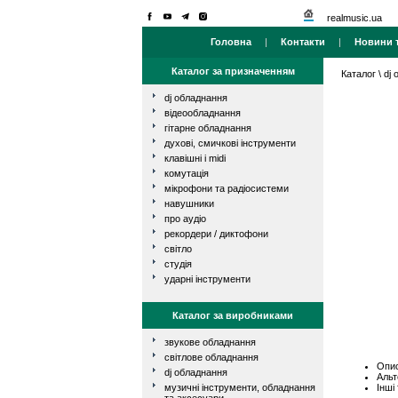
realmusic.ua
Головна
|
Контакти
|
Новини т
Каталог за призначенням
Каталог
\
dj
dj обладнання
відеообладнання
гітарне обладнання
духові, смичкові інструменти
клавішні і midi
комутація
мікрофони та радіосистеми
навушники
про аудіо
рекордери / диктофони
світло
студія
ударні інструменти
Каталог за виробниками
звукове обладнання
світлове обладнання
Опис
dj обладнання
Альт
Інші
музичні інструменти, обладнання