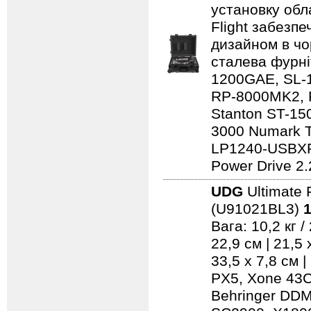
установку обл
Flight забезпе
дизайном в чо
сталева фурні
1200GAE, SL-
RP-8000MK2, 
Stanton ST-150
3000 Numark 
LP1240-USBXP
Power Drive 2.
UDG
Ultimate 
(U91021BL3)
1
Вага: 10,2 кг 
22,9 см | 21,5
33,5 x 7,8 см 
PX5, Xone 43C
Behringer DD