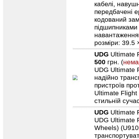
кабелі, навуш
передбачені ер
кодований замо
підшипниками 
навантаженням.
розміри: 39.5 
UDG
Ultimate 
500
грн. (
нема
UDG Ultimate F
надійно транс
пристроїв про
Ultimate Fligh
стильній сучас
UDG
Ultimate 
UDG Ultimate F
Wheels) (U910
транспортуват