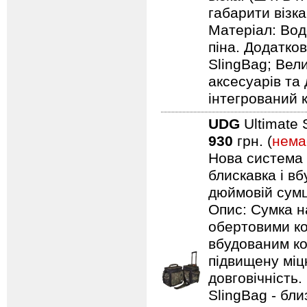
габарити візка:
Матеріал: Вод
піна. Додатков
SlingBag; Вели
аксесуарів та 
інтегрований 
UDG
Ultimate 
930
грн. (
нема
Нова система п
блискавка і в
дюймовій сумці
Опис: Сумка н
обертовими ко
вбудованим ко
підвищену міцн
довговічність.
SlingBag - бли