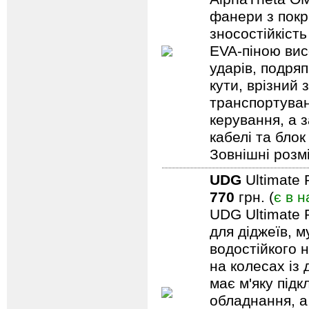
фанери з покри
зносостійкіст
EVA-піною вис
ударів, подряп
кути, врізний 
транспортуван
керування, а 
кабелі та блок
Зовнішні розмі
UDG
Ultimate 
770
грн. (
є в н
UDG Ultimate 
для діджеїв, м
водостійкого н
на колесах із
має м'яку під
обладнання, а