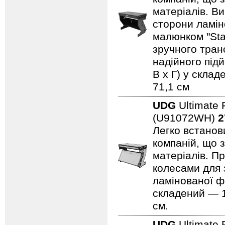
матеріалів. В
сторони ламін
малюнком "Sta
зручного тран
надійного підй
В x Г) у склад
71,1 см
UDG
Ultimate 
(U91072WH)
2
Легко встанови
компаній, що 
матеріалів. Пр
колесами для 
ламінованої ф
складений — 11
см.
UDG
Ultimate 