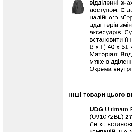
відділенні зн
доступом. Є до
надійного збер
адаптерів змі
аксесуарів. С
встановити її 
В х Г) 40 x 51
Матеріал: Вод
м'яке відділе
Окрема внутрі
Інші товари цього в
UDG
Ultimate 
(U91072BL)
27
Легко встанови
компаній, що 