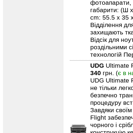
фотоапарати, 
габарити: (Ш х
cm: 55.5 x 35
Відділення дл
захищають тка
Відсік для но
роздільними с
технологій Пе
UDG
Ultimate 
340
грн. (
є в н
UDG Ultimate F
не тільки лег
безпечно тран
процедуру вст
Завдяки своїм
Flight забезпе
чорного і срі
конструкцію ке