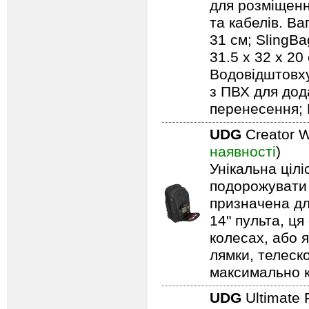
для розміщенн
та кабелів. Ваг
31 см; SlingBa
31.5 x 32 x 20
Водовідштовху
з ПВХ для дод
перенесення; 
UDG
Creator W
наявності
)
Унікальна ціл
подорожувати 
призначена дл
14" пульта, ця
колесах, або я
лямки, телеск
максимально 
UDG
Ultimate 