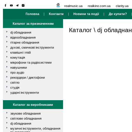
realmusic.ua
realkino.com.ua
clarity.ua
Головна
|
Контакти
|
Новини та події
|
Де купити?
Каталог за призначенням
Каталог
\
dj обладна
dj обладнання
відеообладнання
гітарне обладнання
духові, смичкові інструменти
клавішні і midi
комутація
мікрофони та радіосистеми
навушники
про аудіо
рекордери / диктофони
світло
студія
ударні інструменти
Каталог за виробниками
звукове обладнання
світлове обладнання
dj обладнання
музичні інструменти, обладнання