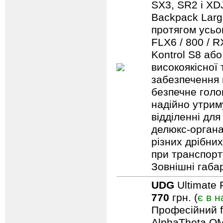
SX3, SR2 і XDJ
Backpack Larg
протягом усьо
FLX6 / 800 / 
Kontrol S8 аб
високоякісної
забезпечення н
безпечне голо
надійно утрим
відділенні для
делюкс-органа
різних дрібни
при транспорту
Зовнішні габар
UDG
Ultimate 
770
грн. (
є в н
Професійний f
AlphaTheta OM