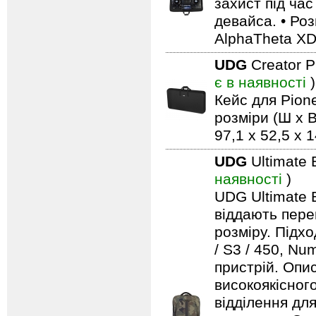
захист під ча
девайса. • Роз
AlphaTheta X
UDG
Creator 
є в наявності
)
Кейс для Pio
розміри (Ш x В
97,1 x 52,5 x 
UDG
Ultimate 
наявності
)
UDG Ultimate B
віддають пере
розміру. Підх
/ S3 / 450, Nu
пристрій. Опи
високоякісног
відділення дл