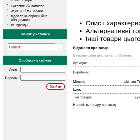
та аксесуари
сценічне обладнання
акустичні матеріали
відео та кінопроекційне
обладнання
Опис і характери
всі бренди
Альтернативні т
Пошук у каталозі
Інші товари цьог
Відомості про товар:
Безкоштовна доставка по Україні.
Особистий кабінет
Артикул:
Логін:
Виробник:
Пароль:
Модель:
Ultimate T
Ціна:
Тип товару:
су
Наявність товару на складі: