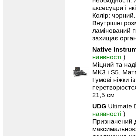
необхідності: 
аксесуари і як
Колір: чорний.
Внутрішні роз
ламінований п
захищає орга
Native Instru
наявності
)
Міцний та на
MK3 і S5. Мат
Гумові ніжки і
перетворюєтся 
21,5 см
UDG
Ultimate
наявності
)
Призначений дл
максимальною 