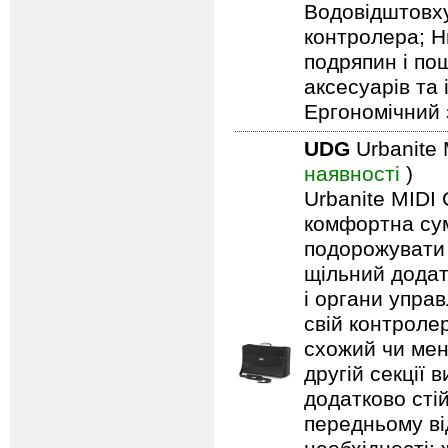
Водовідштовху
контролера; Н
подряпин і по
аксесуарів та
Ергономічний 
UDG
Urbanite 
наявності
)
Urbanite MIDI 
комфортна сум
подорожувати 
щільний додат
і органи упра
свій контроле
схожий чи менш
другій секції 
додатково стій
передньому ві