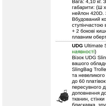
Вага: 4,10 кг.
габарити: (Ш 
нейлон 420D. 
Вбудований ко
ступінчастою 
+ 2 бокові киш
плавним обер
UDG
Ultimate 
наявності
)
Візок UDG Sli
вашого обладн
SlingBag Trol
та невеликого
до 60 платівок
пересувного д
доповнення до
тканин, стінки
блискавка, зр