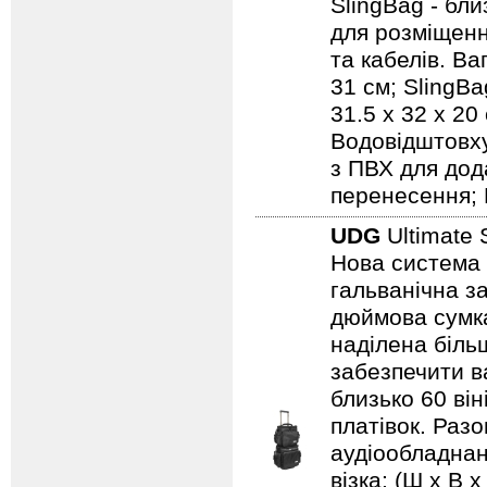
SlingBag - бли
для розміщенн
та кабелів. Ваг
31 см; SlingBa
31.5 x 32 x 20
Водовідштовху
з ПВХ для дод
перенесення; 
UDG
Ultimate 
Нова система 
гальванічна за
дюймова сумка
наділена біль
забезпечити ва
близько 60 він
платівок. Раз
аудіообладнанн
візка: (Ш х В х