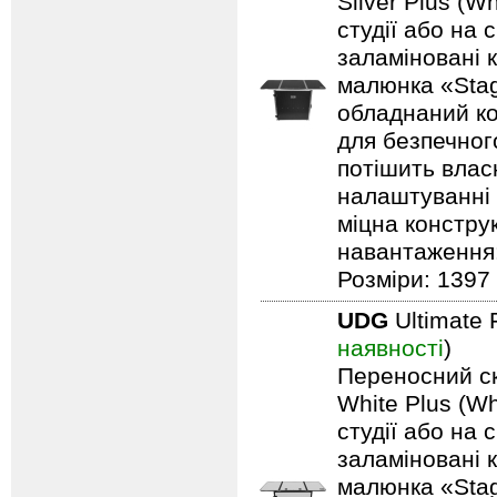
Silver Plus (W
студії або на 
заламіновані 
малюнка «Stag
обладнаний ко
для безпечного
потішить влас
налаштуванні 
міцна констру
навантаження: 
Розміри: 1397 
UDG
Ultimate 
наявності
)
Переносний ск
White Plus (Wh
студії або на 
заламіновані 
малюнка «Stag