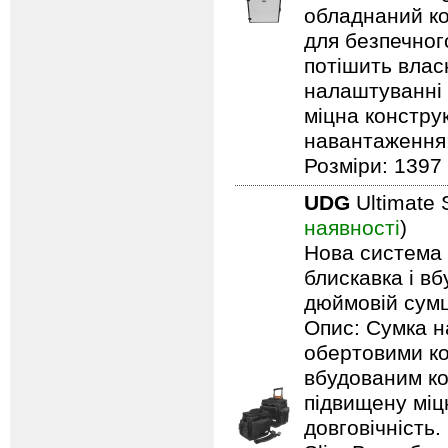
обладнаний ко
для безпечного
потішить влас
налаштуванні 
міцна констру
навантаження: 
Розміри: 1397 
UDG
Ultimate 
наявності
)
Нова система п
блискавка і в
дюймовій сумці
Опис: Сумка н
обертовими ко
вбудованим ко
підвищену міцн
довговічність.