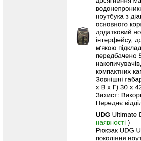
досягнення ма
водонепроникн
ноутбука з ді
основного кор
додатковий но
інтерфейсу, д
м'якою підкла
передбачено 5 
накопичувачів,
компактних кам
Зовнішні габар
х В х Г) 30 x
Захист: Викор
Переднє відді
UDG
Ultimate 
наявності
)
Рюкзак UDG Ult
покоління ноу