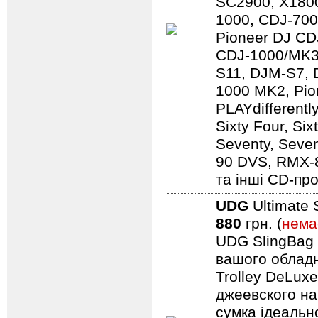
SC2900, X1800
1000, CDJ-700
Pioneer DJ CD
CDJ-1000/MK3
S11, DJM-S7,
1000 MK2, Pio
PLAYdifferentl
Sixty Four, Si
Seventy, Seven
90 DVS, RMX-
та інші CD-про
UDG
Ultimate 
880
грн. (
нема
UDG SlingBag 
вашого обладн
Trolley DeLuxe
джеевского наб
сумка ідеальн