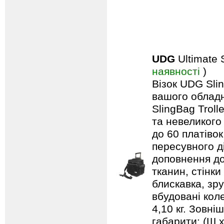
UDG
Ultimate 
наявності
)
Візок UDG Sli
вашого обладн
SlingBag Trol
та невеликого
до 60 платівок
пересувного д
доповнення до
тканин, стінки
блискавка, зр
вбудовані кол
4,10 кг. Зовні
габарити: (Ш х