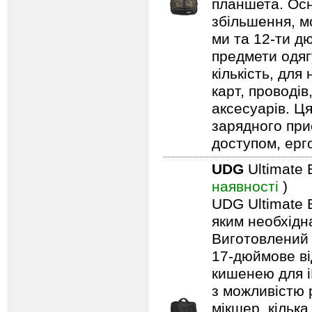
планшета. Осн
збільшення, м
ми та 12-ти д
предмети одягу
кількість, для
карт, проводів
аксесуарів. Ц
зарядного при
доступом, ерг
UDG
Ultimate 
наявності
)
UDG Ultimate B
яким необхідн
Виготовлений 
17-дюймове ві
кишенею для i
з можливістю 
мікшер, кільк