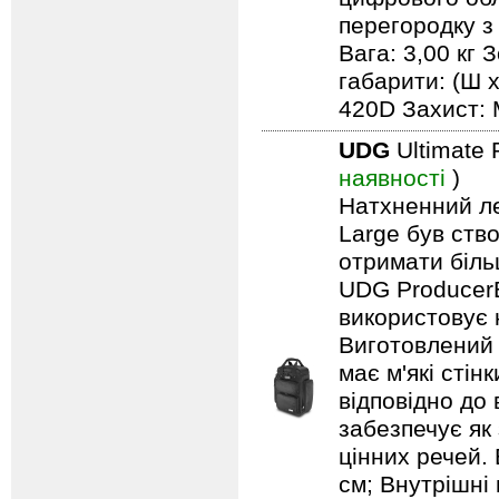
перегородку з
Вага: 3,00 кг 
габарити: (Ш х
420D Захист: 
UDG
Ultimate 
наявності
)
Натхненний л
Large був ство
отримати біль
UDG ProducerB
використовує 
Виготовлений 
має м'які сті
відповідно до
забезпечує як
цінних речей. 
см; Внутрішні 