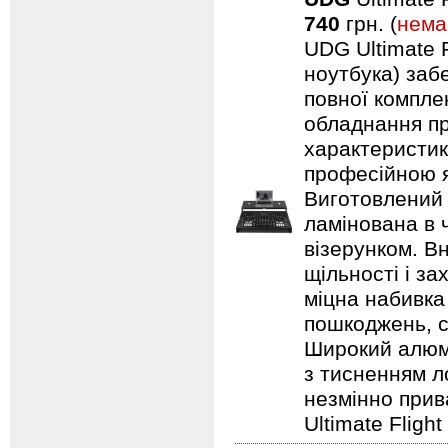
740
грн. (
нема
UDG Ultimate F
ноутбука) заб
повної компле
обладнання пр
характеристик
професійною я
Виготовлений 
ламінована в 
візерунком. В
щільності і з
міцна набивка
пошкоджень, с
Широкий алюмі
з тисненням л
незмінно прив
Ultimate Fligh