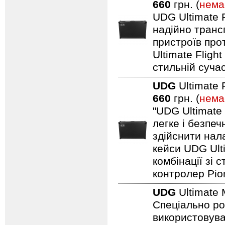
660
грн. (
нема
UDG Ultimate F
надійно транс
пристроїв про
Ultimate Fligh
стильній сучас
UDG
Ultimate 
660
грн. (
нема
"UDG Ultimate
легке і безпе
здійснити нал
кейси UDG Ult
комбінації зі
контролер Pio
UDG
Ultimate 
Спеціально ро
використовуват