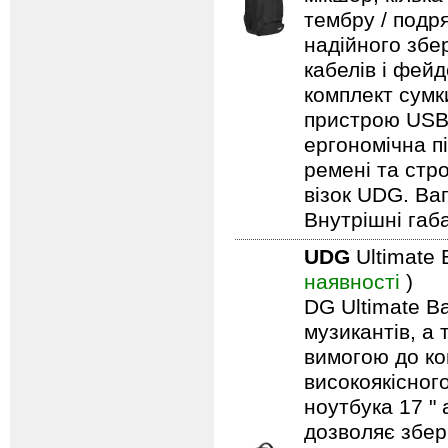
тембру / подря
надійного збе
кабелів і фейд
комплект сумк
пристрою USB,
ергономічна п
ремені та стро
візок UDG. Вага
Внутрішні габа
UDG
Ultimate
наявності
)
DG Ultimate Ba
музикантів, а
вимогою до ко
високоякісног
ноутбука 17 "
дозволяє збері