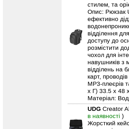
стилем, та ор
Опис: Рюкзак 
ефективно дід
водонепроникн
відділення дл
доступу до ос
розмістити до
чохол для інт
навушників з м
відділень на 
карт, проводів
MP3-плеєрів та
х Г) 33.5 x 48 
Матеріал: Вод
UDG
Creator 
в наявності
)
Жорсткий кейс