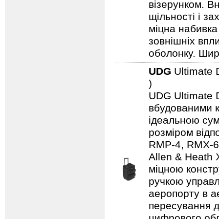
візерунком. В
щільності і з
міцна набивка
зовнішніх впл
оболонку. Шир
UDG
Ultimate 
)
UDG Ultimate D
вбудованими к
ідеальною сум
розміром відп
RMP-4, RMX-60,
Allen & Heath
міцною констр
ручкою управл
аеропорту в а
пересування д
цифрового обл