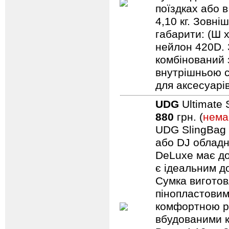
поїздках або 
4,10 кг. Зовні
габарити: (Ш 
нейлон 420D. 
комбінований 
внутрішньою с
для аксесуарів
UDG
Ultimate 
880
грн. (
нема
UDG SlingBag 
або DJ обладн
DeLuxe має до
є ідеальним д
Сумка виготов
пінопластовим
комфортною ру
вбудованими к