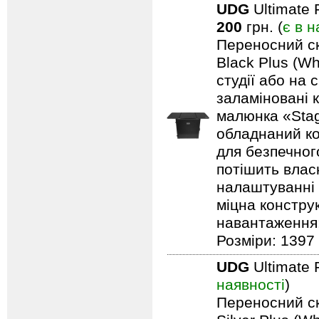
UDG
Ultimate 
200
грн. (
є в н
Переносний ск
Black Plus (Wh
студії або на 
заламіновані 
малюнка «Stag
обладнаний ко
для безпечного
потішить влас
налаштуванні 
міцна констру
навантаження: 
Розміри: 1397 
UDG
Ultimate 
наявності
)
Переносний ск