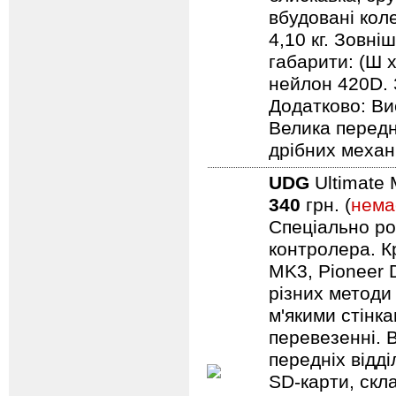
вбудовані кол
4,10 кг. Зовні
габарити: (Ш х
нейлон 420D. 
Додатково: Ви
Велика передн
дрібних механ
UDG
Ultimate 
340
грн. (
нема
Спеціально ро
контролера. Кр
MK3, Pioneer 
різних методи
м'якими стінк
перевезенні. В
передніх відд
SD-карти, скл