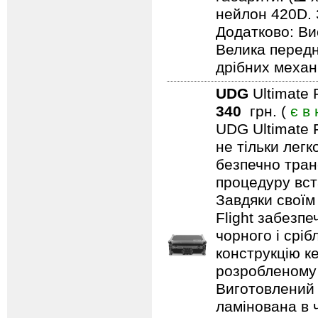
нейлон 420D. 
Додатково: Ви
Велика передн
дрібних механ
UDG
Ultimate 
340
грн. (
є в
UDG Ultimate F
не тільки лег
безпечно тран
процедуру вст
Завдяки своїм
Flight забезпе
чорного і срі
конструкцію ке
розробленому 
Виготовлений 
ламінована в 