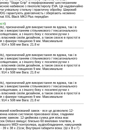
рному "Stage Grip" зі перфорованим/ шестигранним
хисною набивкою з пінополістиролу EVA. Ця надзвичайно
чи унікальну стильну і практичну обробку. Широкий
DG гарантують довговічність і зберігають незмінно
rmat XXL Black MK3 Plus передбач
ості
)
ls), призначений для використання як вдома, так і в
уром з використанням стільникового / гексагонального
оліщатками, а з іншого боку є посилені ручки з
ь власників своїм дизайном, а також своєю в простої в
кція з фанери товщиною 9 мм. Максимальне
 914 x 508 мм Вага: 21.8 кг
ls), призначений для використання як вдома, так і в
уром з використанням стільникового / гексагонального
оліщатками, а з іншого боку є посилені ручки з
ь власників своїм дизайном, а також своєю в простої в
кція з фанери товщиною 9 мм. Максимальне
 914 x 508 мм Вага: 21.8 кг
ls), призначений для використання як вдома, так і в
уром з використанням стільникового / гексагонального
оліщатками, а з іншого боку є посилені ручки з
ь власників своїм дизайном, а також своєю в простої в
кція з фанери товщиною 9 мм. Максимальне
 914 x 508 мм Вага: 21.8 кг
дований комбінований замок - все це дозволило 12-
іленна новою системою прихованої візки, гладкими
аним замком. 12-дюймова сумка для візка має
ізок Deluxe вміщує близько 60 вінілових платівок, в
ня вашого MIDI-контролера, аудіообладнання, навушників
g - 39 x 38 x 21см; Внутрішні габарити візка: (Ш х В х Г)