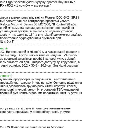
ate Flight забезпечують чудову професійну якість в
RX / RX2 + 1 ноутбук + аксесуари "
ери великих розмірів, такі як Pioneer DDJ-SX3, SR2 і
оший захист вашого контролера протягом усього
 Reloop Mixon 4, Denon DJ MC7000, NI Kontrol S8 або
ащений м'якими панелями для забезпечення надійної
чує швидкий доступ і в той же час надійно утримує
озмістити моделі до 18", а внутрішній делюкс-органайзер
спроектована з урахуванням гнучкості при
(Ш х В х Г
ності
)
UO. Виготовлений із міцної 9-мм ламінованої фанери з
ьного вигляду. Внутрішня частина оснащена EVA-піною
є посилені алюмінієві профілі, кульові кути, врізний
нель знімається для швидкого доступу до керування, а
шні розміри: 50.2 × 30.8 × 20.8 см. Зовнішні розміри:
аявності
)
узичних продюсерів і мандрівників. Виготовлений із
з двосекційною телескопічною ручкою. Основне відділення
ишені дозволяють зручно розмістити ноутбук, кабелі,
ка, м'які плечові лямки, інтегрований TSA-кодований
 плавний рух навіть із повним навантаженням. Внутрішні
нспортує ваш сетап, але й полегшує налаштування
безпечують преміальну професійну якість у дуже
91029BL2) Дозволяє не лише легко та безпечно