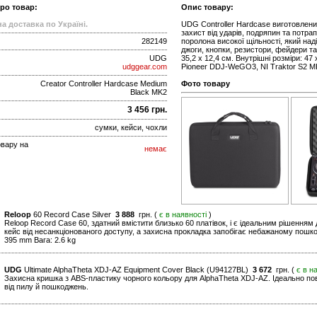
про товар:
Опис товару:
а доставка по Україні.
UDG Controller Hardcase виготовлени
захист від ударів, подряпин та потр
282149
поролона високої щільності, який на
джоги, кнопки, резистори, фейдери та і
UDG
35,2 x 12,4 см. Внутрішні розміри: 47
udggear.com
Pioneer DDJ-WeGO3, NI Traktor S2 M
Creator Controller Hardcase Medium
Фото товару
Black MK2
3 456 грн.
сумки, кейси, чохли
овару на
немає
Reloop
60 Record Case Silver
3 888
грн. (
є в наявності
)
Reloop Record Case 60, здатний вмістити близько 60 платівок, і є ідеальним рішенням
кейс від несанкціонованого доступу, а захисна прокладка запобігає небажаному пошкод
395 mm Вага: 2.6 kg
UDG
Ultimate AlphaTheta XDJ-AZ Equipment Cover Black (U94127BL)
3 672
грн. (
є в н
Захисна кришка з ABS-пластику чорного кольору для AlphaTheta XDJ-AZ. Ідеально п
від пилу й пошкоджень.