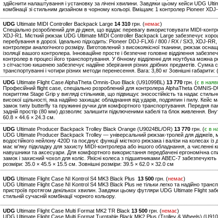
здійснити налаштування і установку за лічені хвилини. Завдяки цьому кейси UDG Ultim
комбінації зі стильним дизайном в чорному кольорі. Вміщаяє 1 контролер Pioneer XDJ-
UDG
Ultimate MIDI Controller Backpack Large
14 310
грн. (
немає
)
Спеціально розроблений для ді-джея, що віддає перевагу використовувати MIDI-контрол
XDJ-R1. Місткий рюкзак UDG Ultimate MIDI Controller Backpack Large забезпечує хор
перебування в дорозі. Ідеально підходить: Pioneer DDJ-FLX6 / 800 / RX / SX3, XDJ-RR,
контролери аналогічного розміру. Виготовлений з високоякісної тканини, рюкзак осн
ізоляції вашого контролера. Інноваційне просте і безпечне головне відділення забезпе
контролер в процесі його транспортування. У бічному відділенні для ноутбука можна р
з сітчастою кишенею забезпечує надійне зберігання різних дрібних предметів. Сумка 
транспортуванні і чотири різних методи перенесення. Вага: 3,80 кг Зовнішні габарити: 
UDG
Ultimate Flight Case AlphaTheta Omnis-Duo Black (U91099BL)
13 770
грн. (
є в наяв
Професійний flight case, спеціально розроблений для контролера AlphaTheta OMNIS-D
покриттям Stage Grip у вигляді стільників, що підвищує зносостійкість та надає стил
високої щільності, яка надійно захищає обладнання від ударів, подряпин і пилу. Кейс ма
замок типу butterfly та пружинні ручки для комфортного транспортування. Передня па
задній простір (80 мм) дозволяє залишити підключеними кабелі та блок живлення. Внутрі
60.8 × 44.6 × 24.3 см.
UDG
Ultimate Producer Backpack Trolley Black Orange (U9024BL/OR)
13 770
грн. (
є в н
UDG Ultimate Producer Backpack Trolley — універсальний рюкзак-тролей для діджеїв, м
водостійкого нейлону 420D та поєднує функції місткого рюкзака і валізи на колесах і
має м'яку підкладку для захисту MIDI-контролера або іншого обладнання, а численні к
навушники та аксесуари. Для комфортного використання передбачені ергономічна спин
замок і захисний чохол для коліс. Якісні колеса з підшипниками ABEC-7 забезпечують
розміри: 35.0 × 45.5 × 15.5 см. Зовнішні розміри: 39.5 × 62.0 × 32.0 см
UDG
Ultimate Flight Case NI Kontrol S4 MK3 Black Plus
13 500
грн. (
немає
)
UDG Ultimate Flight Case NI Kontrol S4 MK3 Black Plus не тільки легко та надійно тра
пристроїв протягом декількох хвилин. Завдяки цьому футляри UDG Ultimate Flight за
стильній сучасній комбінації чорного кольору.
UDG
Ultimate Flight Case Multi Format MK2 TR Black
13 500
грн. (
немає
)
UDG Ultimate Flight Case Multi Format Turntable Black MK2 Plus (Trolley & Wheels) (U