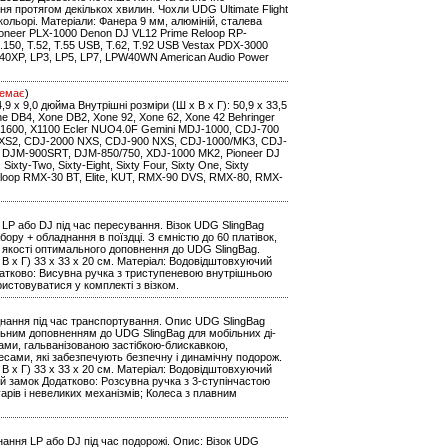
 протягом декількох хвилин. Чохли UDG Ultimate Flight
кольорі. Матеріали: Фанера 9 мм, алюміній, сталева
oneer PLX-1000 Denon DJ VL12 Prime Reloop RP-
0, T.52, T.55 USB, T.62, T.92 USB Vestax PDX-3000
0XP, LP3, LP5, LP7, LPW40WN American Audio Power
емає
)
14,9 x 9,0 дюйма Внутрішні розміри (Ш x В x Г): 50,9 x 33,5
one DB4, Xone DB2, Xone 92, Xone 62, Xone 42 Behringer
1600, X1100 Ecler NUO4.0F Gemini MDJ-1000, CDJ-700
 NXS2, CDJ-2000 NXS, CDJ-900 NXS, CDJ-1000/MK3, CDJ-
 DJM-900SRT, DJM-850/750, XDJ-1000 MK2, Pioneer DJ
ty-Two, Sixty-Eight, Sixty Four, Sixty One, Sixty
eloop RMX-30 BT, Elite, KUT, RMX-90 DVS, RMX-80, RMX-
LP або DJ під час пересування. Візок UDG SlingBag
бору + обладнання в поїздці. З ємністю до 60 платівок,
в якості оптимального доповнення до UDG SlingBag.
 х В х Г) 33 x 33 x 20 см. Матеріал: Водовідштовхуючий
датково: Висувна ручка з триступеневою внутрішньою
ристовуватися у комплекті з візком.
днання під час транспортування. Опис UDG SlingBag
альним доповненням до UDG SlingBag для мобільних ді-
ками, гальванізованою застібкою-блискавкою,
ами, які забезпечують безпечну і динамічну подорож.
 х В х Г) 33 x 33 x 20 см. Матеріал: Водовідштовхуючий
ий замок Додатково: Розсувна ручка з 3-ступінчастою
рів і невеликих механізмів; Колеса з плавним
нання LP або DJ під час подорожі. Опис: Візок UDG