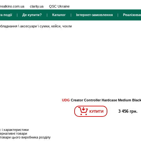
realkino.com.ua
clarity.ua
QSC Ukraine
а події
|
Де купити?
|
Каталог
|
Інтернет-замовлення
|
Реалізова
 обладнання
\
аксесуари
\
сумки, кейси, чохли
UDG
Creator Controller Hardcase Medium Blac
3 456 грн.
КУПИТИ
 і характеристики
ернативні товари
 товари цього виробника розділу