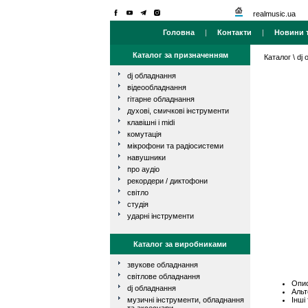
realmusic.ua
Головна
|
Контакти
|
Новини т
Каталог за призначенням
Каталог
\
dj
dj обладнання
відеообладнання
гітарне обладнання
духові, смичкові інструменти
клавішні і midi
комутація
мікрофони та радіосистеми
навушники
про аудіо
рекордери / диктофони
світло
студія
ударні інструменти
Каталог за виробниками
звукове обладнання
світлове обладнання
Опис
dj обладнання
Альт
Інші
музичні інструменти, обладнання