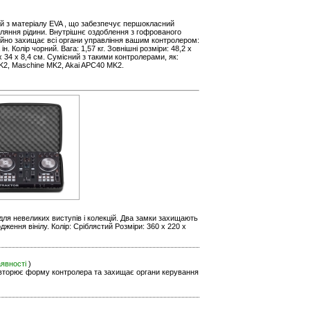
й з матеріалу EVA , що забезпечує першокласний
апляння рідини. Внутрішнє оздоблення з гофрованого
дійно захищає всі органи управління вашим контролером:
н. Колір чорний. Вага: 1,57 кг. Зовнішні розміри: 48,2 x
 x 34 x 8,4 см. Сумісний з такими контролерами, як:
K2, Maschine MK2, Akai APC40 MK2.
 для невеликих виступів і колекцій. Два замки захищають
ження вінілу. Колір: Сріблястий Розміри: 360 x 220 x
аявності
)
овторює форму контролера та захищає органи керування