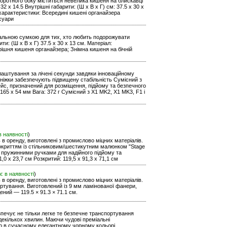
воротного боку міститься невелика кишеня на блискавці
32 x 14.5 Внутрішні габарити: (Ш х В х Г) см: 37.5 x 30 x
характеристики: Всередині кишені органайзера
суари
ідеальною сумкою для тих, хто любить подорожувати
ити: (Ш х В х Г) 37.5 x 30 x 13 см. Матеріал:
ішня кишеня органайзера; Знімна кишеня на бічній
лаштування за лічені секунди завдяки інноваційному
 ніжки забезпечують підвищену стабільність Сумісний з
ейс, призначений для розміщення, підйому та безпечного
165 x 54 мм Вага: 372 г Сумісний з X1 MK2, X1 MK3, F1 і
в наявності
)
ь в оренду, виготовлені з промислово міцних матеріалів.
покриттям із стільниковим/шестикутним малюнком "Stage
 пружинними ручками для надійного підйому та
,0 x 23,7 см Розкритий: 119,5 x 91,3 x 71,1 см
є в наявності
)
ь в оренду, виготовлені з промислово міцних матеріалів.
ортування. Виготовлений із 9 мм ламінованої фанери,
ений — 119.5 × 91.3 × 71.1 см.
езпечує не тільки легке те безпечне транспортування
екількох хвилин. Маючи чудові преміальні
тю в сучасному елегантному чорному кольорі.