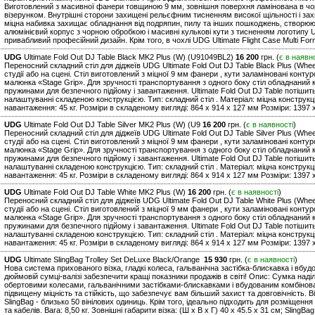
Виготовлений з масивної фанери товщиною 9 мм, зовнішня поверхня ламінована в чо
візерунком. Внутрішні сторони захищені рельєфним тисненням високої щільності і за
міцна набивка захищає обладнання від подряпин, пилу та інших пошкоджень, створюю
алюмінієвий корпус з чорною обробкою і масивні кулькові кути з тисненням логотипу U
привабливий професійний дизайн. Крім того, в чохлі UDG Ultimate Flight Case Multi Fo
UDG
Ultimate Fold Out DJ Table Black MK2 Plus (W) (U91049BL2)
16 200
грн. (
є в наявн
Переносний складний стіл для діджеїв UDG Ultimate Fold Out DJ Table Black Plus (Whee
студії або на сцені. Стіл виготовлений з міцної 9 мм фанери , кути заламіновані конт
малюнка «Stage Grip». Для зручності транспортування з одного боку стіл обладнаний к
пружинами для безпечного підйому і завантаження. Ultimate Fold Out DJ Table потішит
налаштуванні складеною конструкцією. Тип: складний стіл . Матеріал: міцна констру
навантаження: 45 кг. Розміри в складеному вигляді: 864 x 914 x 127 мм Розміри: 1397 x
UDG
Ultimate Fold Out DJ Table Silver MK2 Plus (W) (U9
16 200
грн. (
є в наявності
)
Переносний складний стіл для діджеїв UDG Ultimate Fold Out DJ Table Silver Plus (Whee
студії або на сцені. Стіл виготовлений з міцної 9 мм фанери , кути заламіновані конт
малюнка «Stage Grip». Для зручності транспортування з одного боку стіл обладнаний к
пружинами для безпечного підйому і завантаження. Ultimate Fold Out DJ Table потішит
налаштуванні складеною конструкцією. Тип: складний стіл . Матеріал: міцна констру
навантаження: 45 кг. Розміри в складеному вигляді: 864 x 914 x 127 мм Розміри: 1397 x
UDG
Ultimate Fold Out DJ Table White MK2 Plus (W)
16 200
грн. (
є в наявності
)
Переносний складний стіл для діджеїв UDG Ultimate Fold Out DJ Table White Plus (Whee
студії або на сцені. Стіл виготовлений з міцної 9 мм фанери , кути заламіновані конт
малюнка «Stage Grip». Для зручності транспортування з одного боку стіл обладнаний к
пружинами для безпечного підйому і завантаження. Ultimate Fold Out DJ Table потішит
налаштуванні складеною конструкцією. Тип: складний стіл . Матеріал: міцна констру
навантаження: 45 кг. Розміри в складеному вигляді: 864 x 914 x 127 мм Розміри: 1397 x
UDG
Ultimate SlingBag Trolley Set DeLuxe Black/Orange
15 930
грн. (
є в наявності
)
Нова система прихованого візка, гладкі колеса, гальванічна застібка-блискавка і вбу
дюймовій сумці-валізі забезпечити кращі показники продажів в світі! Опис: Сумка над
обертовими колесами, гальванічними застібками-блискавками і вбудованим комбінов
підвищену міцність та стійкість, що забезпечує вам більший захист та довговічність. В
SlingBag - близько 50 вінілових одиниць. Крім того, ідеально підходить для розміщен
та кабелів. Вага: 8,50 кг. Зовнішні габарити візка: (Ш х В х Г) 40 x 45.5 x 31 см; SlingBa