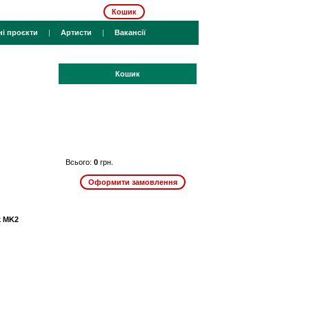
Кошик
ні проєкти
|
Артисти
|
Вакансії
Кошик
Всього:
0
грн.
k MK2