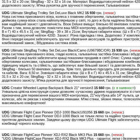
31.5 x 32 x 20 см; SlingBag - 32 x 32 x 16 см. Матеріал: Водовідштовхуючий нейлон 42
додаткового захисту; М'яка рукоятка для зручності перенесення; Гальванізовані
UDG
Ultimate SlingBag Trolley Set DeLuxe Black MK2
15 930
грн. (
немає
)
Нова система прихованого візка, колеса з плавним обертанням, гальванічна застібка-
дюймова сумка-візок стала найпопулярнішою у світі, то дого ж була наділена більш м
вам надійніший захист і довговічність. Візок Deluxe вміщує близько 60 вінілових платіво
Разом з тим, вона дозволяє помістити ваш MIDI-контролер, аудіообладнання, навушники 
В х Г) 40 x 45.5 x 31 см; SlingBag - 39 x 38 x 21см; Внутрішні габарити візка: (Ш х В х Г)
Водовідштовхуючий нейлон 420D. Захист: Різна підкладка і піна. Додатково: У комплекта
бічні і передні кишені забезпечують зручне зберігання аксесуарів та дрібних пристроїв
комбінований замок.; Вбудована система візків.
UDG
Ultimate SlingBag Trolley Set DeLuxe Black/Camo (U9679BC/OR)
15 930
грн. (
нема
Нова система прихованого візка, гладкі колеса, гальванічна застібка-блискавка і вбу
дюймовій сумці-валізі забезпечити кращі показники продажів в світі! Опис: Сумка над
обертовими колесами, гальванічними застібками-блискавками і вбудованим комбінов
підвищену міцність та стійкість, що забезпечує вам більший захист та довговічність. В
SlingBag - близько 50 вінілових одиниць. Крім того, ідеально підходить для розміщен
та кабелів. Вага: 8,50 кг. Зовнішні габарити візка: (Ш х В х Г) 40 x 45.5 x 31 см; SlingBa
31.5 x 32 x 20 см; SlingBag - 32 x 32 x 16 см. Матеріал: Водовідштовхуючий нейлон 42
додаткового захисту; М'яка рукоятка для зручності перенесення; Гальванізовані
UDG
Creator Wheeled Laptop Backpack Black 21" version3
15 660
грн. (
є в наявності
)
Унікальна цілісна конструкція сумки дозволяє сучасному діджею подорожувати зі стил
призначена для перевезення вашого MIDI-контролера, 21"ноутбука або 14" пульта, ця
колесах, або як рюкзак з комфортними лямками. М'які стінки, зйомні лямки, телескопі
максимально комфортною!
UDG
Ultimate Flight Case Pioneer DDJ-1000 Black(U91056
15 660
грн. (
немає
)
UDG Ultimate Flight Case Pioneer DDJ-1000 Black не тільки легко та надійно транспо
протягом декількох хвилин. Завдяки цьому футляри UDG Ultimate Flight забезпечують 
комбінації чорного кольору.
UDG
Ultimate FlightCase Pioneer XDJ-RX2 Black MK3 Plus
15 660
грн. (
немає
)
"UDG Ultimate FlightCase Pioneer XDJ-RX2 Black MK3 Plus - гарантує легке і безпечн