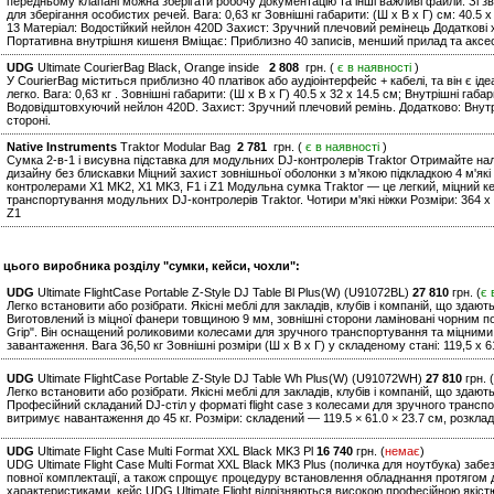
передньому клапані можна зберігати робочу документацію та інші важливі файли. Зі з
для зберігання особистих речей. Вага: 0,63 кг Зовнішні габарити: (Ш х В х Г) см: 40.5 x 
13 Матеріал: Водостійкий нейлон 420D Захист: Зручний плечовий ремінець Додаткові 
Портативна внутрішня кишеня Вміщає: Приблизно 40 записів, менший прилад та аксе
UDG
Ultimate CourierBag Black, Orange inside
2 808
грн. (
є в наявності
)
У CourierBag міститься приблизно 40 платівок або аудіоінтерфейс + кабелі, та він є 
легко. Вага: 0,63 кг . Зовнішні габарити: (Ш х В х Г) 40.5 x 32 x 14.5 см; Внутрішні габар
Водовідштовхуючий нейлон 420D. Захист: Зручний плечовий ремінь. Додатково: Внутр
стороні.
Native Instruments
Traktor Modular Bag
2 781
грн. (
є в наявності
)
Сумка 2-в-1 і висувна підставка для модульних DJ-контролерів Traktor Отримайте на
дизайну без блискавки Міцний захист зовнішньої оболонки з м’якою підкладкою 4 м'які
контролерами X1 MK2, X1 MK3, F1 і Z1 Модульна сумка Traktor — це легкий, міцний к
транспортування модульних DJ-контролерів Traktor. Чотири м'які ніжки Розміри: 364 x 
Z1
 цього виробника розділу "сумки, кейси, чохли":
UDG
Ultimate FlightCase Portable Z-Style DJ Table Bl Plus(W) (U91072BL)
27 810
грн. (
є 
Легко встановити або розібрати. Якісні меблі для закладів, клубів і компаній, що здают
Виготовлений із міцної фанери товщиною 9 мм, зовнішні сторони ламіновані чорним 
Grip". Він оснащений роликовими колесами для зручного транспортування та міцними
завантаження. Вага 36,50 кг Зовнішні розміри (Ш x В x Г) у складеному стані: 119,5 x 61
UDG
Ultimate FlightCase Portable Z-Style DJ Table Wh Plus(W) (U91072WH)
27 810
грн. (
Легко встановити або розібрати. Якісні меблі для закладів, клубів і компаній, що здают
Професійний складаний DJ-стіл у форматі flight case з колесами для зручного трансп
витримує навантаження до 45 кг. Розміри: складений — 119.5 × 61.0 × 23.7 см, розклад
UDG
Ultimate Flight Case Multi Format XXL Black MK3 Pl
16 740
грн. (
немає
)
UDG Ultimate Flight Case Multi Format XXL Black MK3 Plus (поличка для ноутбука) заб
повної комплектації, а також спрощує процедуру встановлення обладнання протягом д
характеристиками, кейс UDG Ultimate Flight відрізняються високою професійною якіс