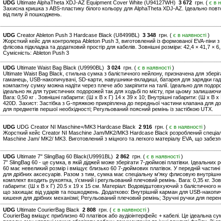
UDG
Ultimate AlphaTheta XDJ-AZ Equipment Cover White (U94127WH)
3 672
грн. (
є в 
Захисна кришка з ABS-пластику білого кольору для AlphaTheta XDJ-AZ. Ідеально по
від пилу й пошкоджень.
UDG
Creator Ableton Push 3 Hardcase Black (U8499BL)
3 348
грн. (
є в наявності
)
Жорсткий кейс для контролера Ableton Push 3, виготовлений із формованої EVA-піни 
флісова підкладка та додатковий простір для кабелів. Зовнішні розміри: 42,4 × 41,7 × 6,1
Сумісність: Ableton Push 3
UDG
Ultimate Waist Bag Black (U9990BL)
3 024
грн. (
є в наявності
)
Ultimate Waist Bag Black, стильна сумка з балістичного нейлону, призначена для збер
гаманець, USB-накопичувачі, SD-карти, навушники-вкладиші, батарея для зарядки гаджет
компактну сумку можна надіти через плече або закріпити на талії. Ідеально для подорож
ідеально як для туристичних подорожей так для ходьбі по місту, при цьому залишаючи 
Вага: 0,50 кг . Зовнішні габарити: (Ш х В х Г) 14 x 39 x 10; Внутрішні габарити: (Ш х 
420D. Захист: Застібка з G-пряжкою прикріплена до передньої частини клапана для до
для предметів першої необхідності; Регульований поясний ремінь із застібкою UTX.
UDG
UDG Creator NI Maschine+/MK3 Hardcase Black
2 916
грн. (
є в наявності
)
Жорсткий кейс Creator NI Maschine Jam/MK2/MK3 Hardcase Black розроблений спеціал
Maschine Jam/ MK2/ MK3. Виготовлений з міцного та легкого матеріалу EVA, що забезпе
UDG
Ultimate 7'' SlingBag 60 Black(U9991BL)
2 862
грн. (
є в наявності
)
7” SlingBag 60 - це сумка, в якій діджей може зберігати 7-дюймові платівки. Ідеальних 
60 має невеликий розмір і вміщує близько 60 7-дюймових платівок. У передній частині 
для дрібних аксесуарів. Разом з тим, сумка має спеціальну м'яку флисовую внутрішню 
комплект входить рукоятка, з'ємний і регульований плечовий ремінь. Вага: 0,35 кг. Зовн
габарити: (Ш х В х Г) 20.5 x 19 x 15 см. Матеріал: Водовідштовхуючий з балістичного
що захищає від ударів та пошкоджень. Додатково: Внутрішній карман для USB-накопич
кишеня для дрібних механізмі; Регульований плечовий ремінь; Зручні ручки для пере
UDG
Ultimate CourierBag Black
2 808
грн. (
є в наявності
)
CourierBag вміщує приблизно 40 платівок або аудіоінтерфейс + кабелі. Це ідеальна су