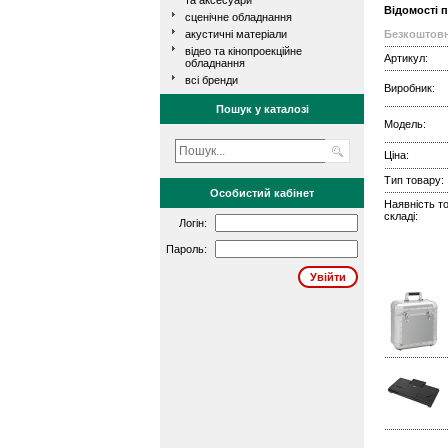
та аксесуари
Відомості 
сценічне обладнання
акустичні матеріали
Безкоштовн
відео та кінопроекційне
Артикул:
обладнання
всі бренди
Виробник:
Пошук у каталозі
Модель:
Ціна:
Тип товару:
Особистий кабінет
Наявність т
складі:
Логін:
Пароль: