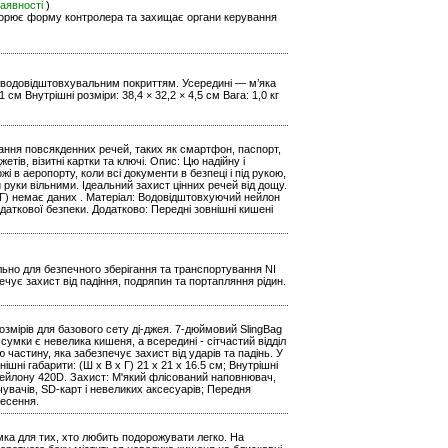
наявності
)
вторює форму контролера та захищає органи керування
з водовідштовхувальним покриттям. Усередині — м’яка
 см Внутрішні розміри: 38,4 × 32,2 × 4,5 см Вага: 1,0 кг
ігання повсякденних речей, таких як смартфон, паспорт,
ів, візитні картки та ключі. Опис: Цю надійну і
і в аеропорту, коли всі документи в безпеці і під рукою,
руки вільними. Ідеальний захист цінних речей від дощу.
В х Г) немає даних . Матеріал: Водовідштовхуючий нейлон
даткової безпеки. Додатково: Передні зовнішні кишені
ьно для безпечного зберігання та транспортування NI
чує захист від падіння, подряпин та портапляння рідин.
розмірів для базового сету ді-джея. 7-дюймовий SlingBag
сумки є невелика кишеня, а всередині - сітчастий відділ
частину, яка забезпечує захист від ударів та падінь. У
ішні габарити: (Ш х В х Г) 21 x 21 x 16.5 см; Внутрішні
 нейлону 420D. Захист: М'який флісований наповнювач,
увачів, SD-карт і невеликих аксесуарів; Передня
несення.
мка для тих, хто любить подорожувати легко. На