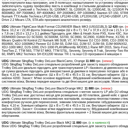
транспортувати ваш програвач, але й полегшує налаштування та установку обладнання
забезпечують чудову професійну якість в комбінації зі стильним дизайном в чорному 
фурнітура. Сумісний з: Technics SL-1200MK7, SL-1200GR, SL-1200GAE, SL-1210GR Pi
8000MK2, RP-7000MK2, RP-4000MK2, RP-2000MK2, RP-1000MK2 Stanton ST-150, STR8.15
Numark TTX Audio Technica LP120-USB, LP1240-USB, LP120XUSB, LP1240-USBXP, LP14
Drive 2.2 Mixars LTA, STA або програвачі аналогічного розміру.
UDG
Ultimate FlightCase Multi Format CDJ/MIXER Black MK3 (U91021BL3)
12 420
грн. (
н
Вага: 10,2 кг / 22,49 фунта Зовнішні розміри (Ш x В x Г): 54,7 x 37,8 x 22,9 см | 21,5 x 
x 7,8 см | 20,0 x 13,2 x 3,1 дюйма Підходить для: Allen & Heath Xone PX5, Xone 43C, X
DDM4000 Denon DJ SC5000, SC5000M, S3700, SC3900, SC2900, X1800 Prime, X1700, X
Mixars Quattro NI Kontrol Z2 Numark M6 SUB, V7, X7 Pioneer DJ CDJ-3000, CDJ-2000
850/800, XDJ-1000MK2 Pioneer DJ DJM-S5, DJM-S11, DJM-S7, DJM-S9, DJM-900NXS2,
XDJ-1000 MK2, DJS-1000, DVJ-1000 PLAYdifferently MODEL1 Rane MP-2015, Sixty-Four, Six
Two/Two Z, TTM 56S, TTM 57 MKII, TTM 57SL, Seventy, Seventy A Trak, Seventy-Two R
60, RMP1 MK2 Technics SH-EX1200 Vestax TR-1 та інші CD-програвачі й мікшери п
UDG
Ultimate SlingBag Trolley DeLuxe BlackCamo, Orange
11 880
грн. (
немає
)
UDG SlingBag Trolley DeLuxe спеціально розроблений для захисту вашого обладнання 
Trolley DeLuxe ідеально підходить для транспортування LP і базового ді-джеевского на
ця сумка ідеально підходить для використання ді-джеями в пересувних поїздках або 
Вага: 4,10 кг. Зовнішні габарити: (Ш х В х Г) 40 x 45.5 x 31 см; Внутрішні габарити: (Ш
нейлон 420D. Захист: М'яке основне відділення ; Вбудований комбінований замок. До
системою візка; Велика передня кишеня та дві бічні кишені для аксесуарів; Може вико
UDG
Ultimate SlingBag Trolley DeLuxe Black/Orange MK2
11 880
грн. (
немає
)
UDG SlingBag Trolley DeLuxe розроблена спеціально з метою захисту LP або DJ обла
Trolley DeLuxe має достатньо місця для розміщення до 60 платівок, даний кейс є іде
джеїв. Сумка виготовлена з високоякісних матеріалів, оснащена пінопластовими стін
комфортною ручкою для перенесення, знімним плечовим ременем і вбудованими колес
Вага: 4,10 кг. Зовнішні габарити: (Ш х В х Г) 40 x 45.5 x 31 см; Внутрішні габарити: (Ш
нейлон 420D. Захист: Основне м'яке відділення з пінопласту; Вбудований комбінован
внутрішньою системою візка; Велика фронтальна кишеня + 2 бокові кишені для аксесуа
обертанням.
UDG
Ultimate SlingBag Trolley DeLuxe Black MK2
11 880
грн. (
є в наявності
)
Візок UDG SlingBag Trolley DeLuxe розроблений спеціально для захисту вашого облад