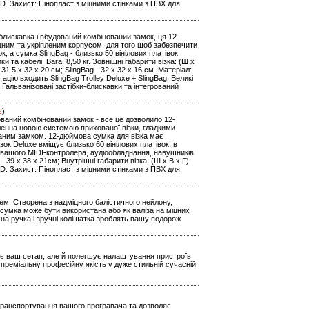
0D. Захист: Пінопласт з міцними стінками з ПВХ для
блискавка і вбудований комбінований замок, ця 12-
іцним та укріпленим корпусом, для того щоб забезпечити
к, а сумка SlingBag - близько 50 вінілових платівок.
та кабелі. Вага: 8,50 кг. Зовнішні габарити візка: (Ш х
 31.5 x 32 x 20 см; SlingBag - 32 x 32 x 16 см. Матеріал:
цію входить SlingBag Trolley Deluxe + SlingBag; Великі
; Гальванізовані застібки-блискавки та інтегрований
є
)
дований комбінований замок - все це дозволило 12-
іленна новою системою прихованої візки, гладкими
аним замком. 12-дюймова сумка для візка має
ізок Deluxe вміщує близько 60 вінілових платівок, в
ня вашого MIDI-контролера, аудіообладнання, навушників
g - 39 x 38 x 21см; Внутрішні габарити візка: (Ш х В х Г)
0D. Захист: Пінопласт з міцними стінками з ПВХ для
ем. Створена з надміцного балістичного нейлону,
 сумка може бути використана або як валіза на міцних
чна ручка і зручні коліщатка зроблять вашу подорож
ртує ваш сетап, але й полегшує налаштування пристроїв
преміальну професійну якість у дуже стильній сучасній
е транспортування вашого програвача та дозволяє