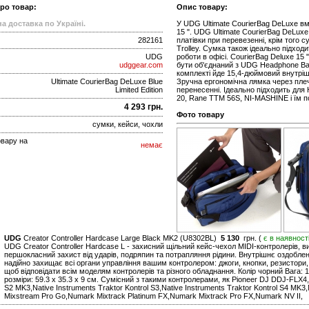
про товар:
Опис товару:
а доставка по Україні.
У UDG Ultimate CourierBag DeLuxe вм
15 ". UDG Ultimate CourierBag DeLux
282161
платівки при перевезенні, крім того 
Trolley. Сумка також ідеально підхо
UDG
роботи в офісі. CourierBag Deluxe 15 "
udggear.com
бути об'єднаний з UDG Headphone Ba
комплекті йде 15,4-дюймовий внутріш
Ultimate CourierBag DeLuxe Blue
Зручна ергономічна лямка через пле
Limited Edition
перенесенні. Ідеально підходить для 
20, Rane TTM 56S, NI-MASHINE і їм п
4 293 грн.
Фото товару
сумки, кейси, чохли
овару на
немає
UDG
Creator Controller Hardcase Large Black MK2 (U8302BL)
5 130
грн. (
є в наявност
UDG Creator Controller Hardcase L - захисний щільний кейс-чехол MIDI-контролерів, 
першокласний захист від ударів, подряпин та потрапляння рідини. Внутрішнє оздоблен
надійно захищає всі органи управління вашим контролером: джоги, кнопки, резистори, 
щоб відповідати всім моделям контролерів та різного обладнання. Колір чорний Вага: 1.8
розміри: 59.3 x 35.3 x 9 см. Сумісний з такими контролерами, як Pioneer DJ DDJ-FLX4,
S2 MK3,Native Instruments Traktor Kontrol S3,Native Instruments Traktor Kontrol S4 MK
Mixstream Pro Go,Numark Mixtrack Platinum FX,Numark Mixtrack Pro FX,Numark NV II,