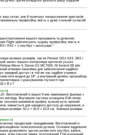
чна ручка і зручні коліщатка зроблять вашу подорож
ртує ваш сетап, але й полегшує налаштування пристроїв
преміальну професійну якість у дуже стильній сучасній
е транспортування вашого програвача та дозволяє
ate Flight забезпечують чудову професійну якість в
RX / RX2 + 1 ноутбук + аксесуари "
ери великих розмірів, такі як Pioneer DDJ-SX3, SR2 і
оший захист вашого контролера протягом усього
 Reloop Mixon 4, Denon DJ MC7000, NI Kontrol S8 або
ащений м'якими панелями для забезпечення надійної
чує швидкий доступ і в той же час надійно утримує
озмістити моделі до 18", а внутрішній делюкс-органайзер
спроектована з урахуванням гнучкості при
(Ш х В х Г
ності
)
UO. Виготовлений із міцної 9-мм ламінованої фанери з
ьного вигляду. Внутрішня частина оснащена EVA-піною
є посилені алюмінієві профілі, кульові кути, врізний
нель знімається для швидкого доступу до керування, а
шні розміри: 50.2 × 30.8 × 20.8 см. Зовнішні розміри:
аявності
)
узичних продюсерів і мандрівників. Виготовлений із
з двосекційною телескопічною ручкою. Основне відділення
ишені дозволяють зручно розмістити ноутбук, кабелі,
ка, м'які плечові лямки, інтегрований TSA-кодований