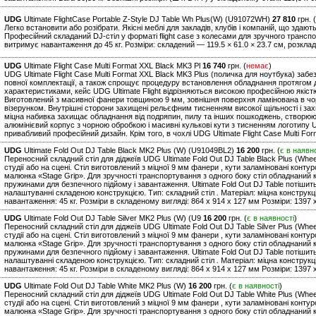
UDG
Ultimate FlightCase Portable Z-Style DJ Table Wh Plus(W) (U91072WH)
27 810
грн. (
Легко встановити або розібрати. Якісні меблі для закладів, клубів і компаній, що здают
Професійний складаний DJ-стіл у форматі flight case з колесами для зручного трансп
витримує навантаження до 45 кг. Розміри: складений — 119.5 × 61.0 × 23.7 см, розклад
UDG
Ultimate Flight Case Multi Format XXL Black MK3 Pl
16 740
грн. (
немає
)
UDG Ultimate Flight Case Multi Format XXL Black MK3 Plus (поличка для ноутбука) заб
повної комплектації, а також спрощує процедуру встановлення обладнання протягом д
характеристиками, кейс UDG Ultimate Flight відрізняються високою професійною якіс
Виготовлений з масивної фанери товщиною 9 мм, зовнішня поверхня ламінована в чо
візерунком. Внутрішні сторони захищені рельєфним тисненням високої щільності і за
міцна набивка захищає обладнання від подряпин, пилу та інших пошкоджень, створюю
алюмінієвий корпус з чорною обробкою і масивні кулькові кути з тисненням логотипу U
привабливий професійний дизайн. Крім того, в чохлі UDG Ultimate Flight Case Multi Fo
UDG
Ultimate Fold Out DJ Table Black MK2 Plus (W) (U91049BL2)
16 200
грн. (
є в наявн
Переносний складний стіл для діджеїв UDG Ultimate Fold Out DJ Table Black Plus (Whee
студії або на сцені. Стіл виготовлений з міцної 9 мм фанери , кути заламіновані конт
малюнка «Stage Grip». Для зручності транспортування з одного боку стіл обладнаний к
пружинами для безпечного підйому і завантаження. Ultimate Fold Out DJ Table потішит
налаштуванні складеною конструкцією. Тип: складний стіл . Матеріал: міцна констру
навантаження: 45 кг. Розміри в складеному вигляді: 864 x 914 x 127 мм Розміри: 1397 x
UDG
Ultimate Fold Out DJ Table Silver MK2 Plus (W) (U9
16 200
грн. (
є в наявності
)
Переносний складний стіл для діджеїв UDG Ultimate Fold Out DJ Table Silver Plus (Whee
студії або на сцені. Стіл виготовлений з міцної 9 мм фанери , кути заламіновані конт
малюнка «Stage Grip». Для зручності транспортування з одного боку стіл обладнаний к
пружинами для безпечного підйому і завантаження. Ultimate Fold Out DJ Table потішит
налаштуванні складеною конструкцією. Тип: складний стіл . Матеріал: міцна констру
навантаження: 45 кг. Розміри в складеному вигляді: 864 x 914 x 127 мм Розміри: 1397 x
UDG
Ultimate Fold Out DJ Table White MK2 Plus (W)
16 200
грн. (
є в наявності
)
Переносний складний стіл для діджеїв UDG Ultimate Fold Out DJ Table White Plus (Whee
студії або на сцені. Стіл виготовлений з міцної 9 мм фанери , кути заламіновані конт
малюнка «Stage Grip». Для зручності транспортування з одного боку стіл обладнаний к