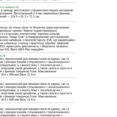
є в наявності
)
ь в оренду, виготовлені з промислово міцних матеріалів.
ортування. Виготовлений із 9 мм ламінованої фанери,
ений — 119.5 × 91.3 × 71.1 см.
езпечує не тільки легке те безпечне транспортування
екількох хвилин. Маючи чудові преміальні
тю в сучасному елегантному чорному кольорі.
рному "Stage Grip" зі перфорованим/ шестигранним
хисною набивкою з пінополістиролу EVA. Ця надзвичайно
чи унікальну стильну і практичну обробку. Широкий
DG гарантують довговічність і зберігають незмінно
rmat XXL Black MK3 Plus передбач
ості
)
ls), призначений для використання як вдома, так і в
уром з використанням стільникового / гексагонального
оліщатками, а з іншого боку є посилені ручки з
ь власників своїм дизайном, а також своєю в простої в
кція з фанери товщиною 9 мм. Максимальне
 914 x 508 мм Вага: 21.8 кг
ls), призначений для використання як вдома, так і в
уром з використанням стільникового / гексагонального
оліщатками, а з іншого боку є посилені ручки з
ь власників своїм дизайном, а також своєю в простої в
кція з фанери товщиною 9 мм. Максимальне
 914 x 508 мм Вага: 21.8 кг
ls), призначений для використання як вдома, так і в
уром з використанням стільникового / гексагонального
оліщатками, а з іншого боку є посилені ручки з