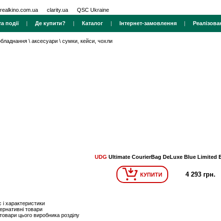
realkino.com.ua
clarity.ua
QSC Ukraine
а події
|
Де купити?
|
Каталог
|
Інтернет-замовлення
|
Реалізова
 обладнання
\
аксесуари
\
сумки, кейси, чохли
UDG
Ultimate CourierBag DeLuxe Blue Limited E
4 293 грн.
КУПИТИ
 і характеристики
ернативні товари
 товари цього виробника розділу