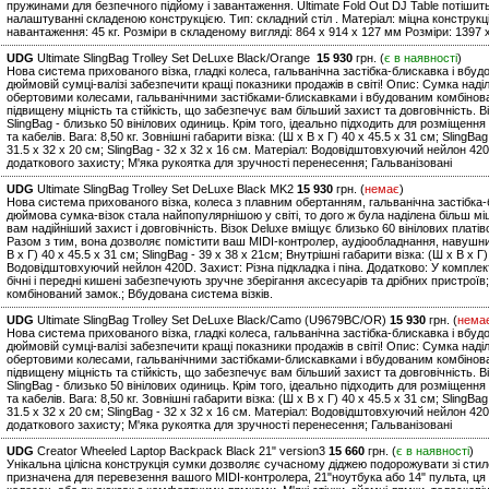
пружинами для безпечного підйому і завантаження. Ultimate Fold Out DJ Table потішит
налаштуванні складеною конструкцією. Тип: складний стіл . Матеріал: міцна констру
навантаження: 45 кг. Розміри в складеному вигляді: 864 x 914 x 127 мм Розміри: 1397 x
UDG
Ultimate SlingBag Trolley Set DeLuxe Black/Orange
15 930
грн. (
є в наявності
)
Нова система прихованого візка, гладкі колеса, гальванічна застібка-блискавка і вбу
дюймовій сумці-валізі забезпечити кращі показники продажів в світі! Опис: Сумка над
обертовими колесами, гальванічними застібками-блискавками і вбудованим комбінов
підвищену міцність та стійкість, що забезпечує вам більший захист та довговічність. В
SlingBag - близько 50 вінілових одиниць. Крім того, ідеально підходить для розміщен
та кабелів. Вага: 8,50 кг. Зовнішні габарити візка: (Ш х В х Г) 40 x 45.5 x 31 см; SlingBa
31.5 x 32 x 20 см; SlingBag - 32 x 32 x 16 см. Матеріал: Водовідштовхуючий нейлон 42
додаткового захисту; М'яка рукоятка для зручності перенесення; Гальванізовані
UDG
Ultimate SlingBag Trolley Set DeLuxe Black MK2
15 930
грн. (
немає
)
Нова система прихованого візка, колеса з плавним обертанням, гальванічна застібка-
дюймова сумка-візок стала найпопулярнішою у світі, то дого ж була наділена більш м
вам надійніший захист і довговічність. Візок Deluxe вміщує близько 60 вінілових платіво
Разом з тим, вона дозволяє помістити ваш MIDI-контролер, аудіообладнання, навушники 
В х Г) 40 x 45.5 x 31 см; SlingBag - 39 x 38 x 21см; Внутрішні габарити візка: (Ш х В х Г)
Водовідштовхуючий нейлон 420D. Захист: Різна підкладка і піна. Додатково: У комплекта
бічні і передні кишені забезпечують зручне зберігання аксесуарів та дрібних пристроїв
комбінований замок.; Вбудована система візків.
UDG
Ultimate SlingBag Trolley Set DeLuxe Black/Camo (U9679BC/OR)
15 930
грн. (
нема
Нова система прихованого візка, гладкі колеса, гальванічна застібка-блискавка і вбу
дюймовій сумці-валізі забезпечити кращі показники продажів в світі! Опис: Сумка над
обертовими колесами, гальванічними застібками-блискавками і вбудованим комбінов
підвищену міцність та стійкість, що забезпечує вам більший захист та довговічність. В
SlingBag - близько 50 вінілових одиниць. Крім того, ідеально підходить для розміщен
та кабелів. Вага: 8,50 кг. Зовнішні габарити візка: (Ш х В х Г) 40 x 45.5 x 31 см; SlingBa
31.5 x 32 x 20 см; SlingBag - 32 x 32 x 16 см. Матеріал: Водовідштовхуючий нейлон 42
додаткового захисту; М'яка рукоятка для зручності перенесення; Гальванізовані
UDG
Creator Wheeled Laptop Backpack Black 21" version3
15 660
грн. (
є в наявності
)
Унікальна цілісна конструкція сумки дозволяє сучасному діджею подорожувати зі стил
призначена для перевезення вашого MIDI-контролера, 21"ноутбука або 14" пульта, ця