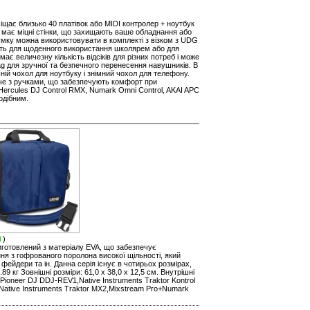
іщає близько 40 платівок або MIDI контролер + ноутбук
e має міцні стінки, що захищають ваше обладнання або
сумку можна використовувати в комплекті з візком з UDG
дить для щоденного використання школярем або для
має величезну кількість відсіків для різних потреб і може
g для зручної та безпечного перенесення навушників. В
ній чохол для ноутбуку і знімний чохол для телефону.
че з ручками, що забезпечують комфорт при
Hercules DJ Control RMX, Numark Omni Control, AKAI APC
одібним.
і
)
виготовлений з матеріалу EVA, що забезпечує
ня з гофрованого поролона високої щільності, який
фейдери та ін. Данна серія існує в чотирьох розмірах,
9 кг Зовнішні розміри: 61,0 x 38,0 x 12,5 см. Внутрішні
Pioneer DJ DDJ-REV1,Native Instruments Traktor Kontrol
3,Native Instruments Traktor MX2,Mixstream Pro+Numark