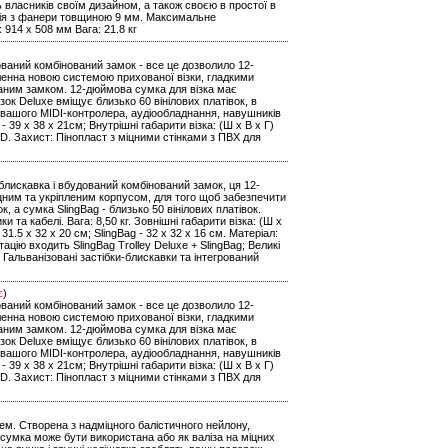
ь власників своїм дизайном, а також своєю в простої в
кція з фанери товщиною 9 мм. Максимальне
 914 x 508 мм Вага: 21.8 кг
дований комбінований замок - все це дозволило 12-
іленна новою системою прихованої візки, гладкими
аним замком. 12-дюймова сумка для візка має
ізок Deluxe вміщує близько 60 вінілових платівок, в
ня вашого MIDI-контролера, аудіообладнання, навушників
g - 39 x 38 x 21см; Внутрішні габарити візка: (Ш х В х Г)
0D. Захист: Пінопласт з міцними стінками з ПВХ для
блискавка і вбудований комбінований замок, ця 12-
іцним та укріпленим корпусом, для того щоб забезпечити
к, а сумка SlingBag - близько 50 вінілових платівок.
та кабелі. Вага: 8,50 кг. Зовнішні габарити візка: (Ш х
 31.5 x 32 x 20 см; SlingBag - 32 x 32 x 16 см. Матеріал:
цію входить SlingBag Trolley Deluxe + SlingBag; Великі
; Гальванізовані застібки-блискавки та інтегрований
є
)
дований комбінований замок - все це дозволило 12-
іленна новою системою прихованої візки, гладкими
аним замком. 12-дюймова сумка для візка має
ізок Deluxe вміщує близько 60 вінілових платівок, в
ня вашого MIDI-контролера, аудіообладнання, навушників
g - 39 x 38 x 21см; Внутрішні габарити візка: (Ш х В х Г)
0D. Захист: Пінопласт з міцними стінками з ПВХ для
ем. Створена з надміцного балістичного нейлону,
 сумка може бути використана або як валіза на міцних