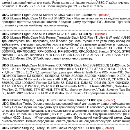
замок і захисний чохол для коліс. Якісні колеса з підшипниками ABEC-7 забезпечують
розміри: 35.0 × 45.5 × 15.5 см. Зовнішні розміри: 39.5 × 62.0 × 32.0 см
UDG
Ultimate Flight Case NI Kontrol S4 MK3 Black Plus
13 500
грн. (
немає
)
UDG Ultimate Flight Case NI Kontrol S4 MK3 Black Plus не тільки легко та надійно тра
пристроїв протягом декількох хвилин. Завдяки цьому футляри UDG Ultimate Flight за
стильній сучасній комбінації чорного кольору.
UDG
Ultimate Flight Case Multi Format MK2 TR Black
13 500
грн. (
немає
)
UDG Ultimate Flight Case Multi Format Turntable Black MK2 Plus (Trolley & Wheels) (U
транспортувати ваш програвач, але й полегшує налаштування та установку обладнання
забезпечують чудову професійну якість в комбінації зі стильним дизайном в чорному 
фурнітура. Сумісний з: Technics SL-1200MK7, SL-1200GR, SL-1200GAE, SL-1210GR Pi
8000MK2, RP-7000MK2, RP-4000MK2, RP-2000MK2, RP-1000MK2 Stanton ST-150, STR8.15
Numark TTX Audio Technica LP120-USB, LP1240-USB, LP120XUSB, LP1240-USBXP, LP14
Drive 2.2 Mixars LTA, STA або програвачі аналогічного розміру.
UDG
Ultimate FlightCase Multi Format CDJ/MIXER Black MK3 (U91021BL3)
12 420
грн. (
н
Вага: 10,2 кг / 22,49 фунта Зовнішні розміри (Ш x В x Г): 54,7 x 37,8 x 22,9 см | 21,5 x 
x 7,8 см | 20,0 x 13,2 x 3,1 дюйма Підходить для: Allen & Heath Xone PX5, Xone 43C, X
DDM4000 Denon DJ SC5000, SC5000M, S3700, SC3900, SC2900, X1800 Prime, X1700, X
Mixars Quattro NI Kontrol Z2 Numark M6 SUB, V7, X7 Pioneer DJ CDJ-3000, CDJ-2000
850/800, XDJ-1000MK2 Pioneer DJ DJM-S5, DJM-S11, DJM-S7, DJM-S9, DJM-900NXS2,
XDJ-1000 MK2, DJS-1000, DVJ-1000 PLAYdifferently MODEL1 Rane MP-2015, Sixty-Four, Six
Two/Two Z, TTM 56S, TTM 57 MKII, TTM 57SL, Seventy, Seventy A Trak, Seventy-Two R
60, RMP1 MK2 Technics SH-EX1200 Vestax TR-1 та інші CD-програвачі й мікшери п
UDG
Ultimate SlingBag Trolley DeLuxe BlackCamo, Orange
11 880
грн. (
немає
)
UDG SlingBag Trolley DeLuxe спеціально розроблений для захисту вашого обладнання 
Trolley DeLuxe ідеально підходить для транспортування LP і базового ді-джеевского на
ця сумка ідеально підходить для використання ді-джеями в пересувних поїздках або 
Вага: 4,10 кг. Зовнішні габарити: (Ш х В х Г) 40 x 45.5 x 31 см; Внутрішні габарити: (Ш
нейлон 420D. Захист: М'яке основне відділення ; Вбудований комбінований замок. До
системою візка; Велика передня кишеня та дві бічні кишені для аксесуарів; Може вико
UDG
Ultimate SlingBag Trolley DeLuxe Black/Orange MK2
11 880
грн. (
немає
)