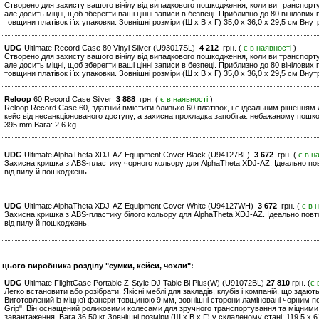
Створено для захисту вашого вінілу від випадкового пошкодження, коли ви транспортуєт
але досить міцні, щоб зберегти ваші цінні записи в безпеці. Приблизно до 80 вінілових
товщини платівок і їх упаковки. Зовнішні розміри (Ш x В x Г) 35,0 x 36,0 x 29,5 см Внутр
UDG
Ultimate Record Case 80 Vinyl Silver (U93017SL)
4 212
грн. (
є в наявності
)
Створено для захисту вашого вінілу від випадкового пошкодження, коли ви транспортуєт
але досить міцні, щоб зберегти ваші цінні записи в безпеці. Приблизно до 80 вінілових
товщини платівок і їх упаковки. Зовнішні розміри (Ш x В x Г) 35,0 x 36,0 x 29,5 см Внутр
Reloop
60 Record Case Silver
3 888
грн. (
є в наявності
)
Reloop Record Case 60, здатний вмістити близько 60 платівок, і є ідеальним рішенням
кейс від несанкціонованого доступу, а захисна прокладка запобігає небажаному пошкод
395 mm Вага: 2.6 kg
UDG
Ultimate AlphaTheta XDJ-AZ Equipment Cover Black (U94127BL)
3 672
грн. (
є в н
Захисна кришка з ABS-пластику чорного кольору для AlphaTheta XDJ-AZ. Ідеально п
від пилу й пошкоджень.
UDG
Ultimate AlphaTheta XDJ-AZ Equipment Cover White (U94127WH)
3 672
грн. (
є в 
Захисна кришка з ABS-пластику білого кольору для AlphaTheta XDJ-AZ. Ідеально по
від пилу й пошкоджень.
 цього виробника розділу "сумки, кейси, чохли":
UDG
Ultimate FlightCase Portable Z-Style DJ Table Bl Plus(W) (U91072BL)
27 810
грн. (
є 
Легко встановити або розібрати. Якісні меблі для закладів, клубів і компаній, що здают
Виготовлений із міцної фанери товщиною 9 мм, зовнішні сторони ламіновані чорним 
Grip". Він оснащений роликовими колесами для зручного транспортування та міцними
завантаження. Вага 36,50 кг Зовнішні розміри (Ш x В x Г) у складеному стані: 119,5 x 61