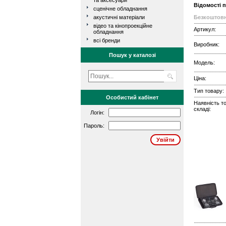
та аксесуари
Відомості 
сценічне обладнання
акустичні матеріали
Безкоштовн
відео та кінопроекційне
Артикул:
обладнання
всі бренди
Виробник:
Пошук у каталозі
Модель:
Ціна:
Тип товару:
Особистий кабінет
Наявність т
складі:
Логін:
Пароль: