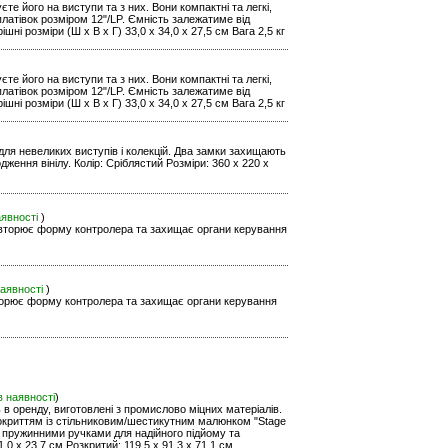
е його на виступи та з них. Вони компактні та легкі,
 платівок розміром 12"/LP. Ємність залежатиме від
ішні розміри (Ш x В x Г) 33,0 x 34,0 x 27,5 см Вага 2,5 кг
е його на виступи та з них. Вони компактні та легкі,
 платівок розміром 12"/LP. Ємність залежатиме від
ішні розміри (Ш x В x Г) 33,0 x 34,0 x 27,5 см Вага 2,5 кг
 для невеликих виступів і колекцій. Два замки захищають
ження вінілу. Колір: Сріблястий Розміри: 360 x 220 x
аявності
)
овторює форму контролера та захищає органи керування
наявності
)
вторює форму контролера та захищає органи керування
в наявності
)
ь в оренду, виготовлені з промислово міцних матеріалів.
покриттям із стільниковим/шестикутним малюнком "Stage
 пружинними ручками для надійного підйому та
,0 x 23,7 см Розкритий: 119,5 x 91,3 x 71,1 см