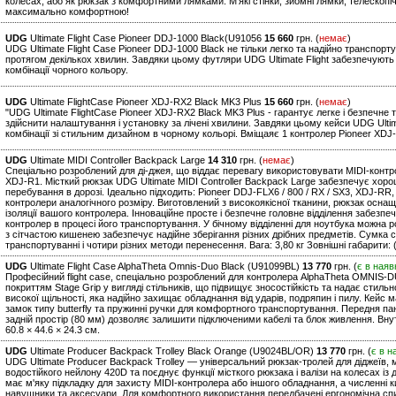
колесах, або як рюкзак з комфортними лямками. М'які стінки, зйомні лямки, телескопі
максимально комфортною!
UDG
Ultimate Flight Case Pioneer DDJ-1000 Black(U91056
15 660
грн. (
немає
)
UDG Ultimate Flight Case Pioneer DDJ-1000 Black не тільки легко та надійно транспо
протягом декількох хвилин. Завдяки цьому футляри UDG Ultimate Flight забезпечують 
комбінації чорного кольору.
UDG
Ultimate FlightCase Pioneer XDJ-RX2 Black MK3 Plus
15 660
грн. (
немає
)
"UDG Ultimate FlightCase Pioneer XDJ-RX2 Black MK3 Plus - гарантує легке і безпечн
здійснити налаштування і установку за лічені хвилини. Завдяки цьому кейси UDG Ultim
комбінації зі стильним дизайном в чорному кольорі. Вміщаяє 1 контролер Pioneer XDJ-
UDG
Ultimate MIDI Controller Backpack Large
14 310
грн. (
немає
)
Спеціально розроблений для ді-джея, що віддає перевагу використовувати MIDI-контрол
XDJ-R1. Місткий рюкзак UDG Ultimate MIDI Controller Backpack Large забезпечує хор
перебування в дорозі. Ідеально підходить: Pioneer DDJ-FLX6 / 800 / RX / SX3, XDJ-RR,
контролери аналогічного розміру. Виготовлений з високоякісної тканини, рюкзак осн
ізоляції вашого контролера. Інноваційне просте і безпечне головне відділення забезпе
контролер в процесі його транспортування. У бічному відділенні для ноутбука можна р
з сітчастою кишенею забезпечує надійне зберігання різних дрібних предметів. Сумка 
транспортуванні і чотири різних методи перенесення. Вага: 3,80 кг Зовнішні габарити: 
UDG
Ultimate Flight Case AlphaTheta Omnis-Duo Black (U91099BL)
13 770
грн. (
є в наяв
Професійний flight case, спеціально розроблений для контролера AlphaTheta OMNIS-D
покриттям Stage Grip у вигляді стільників, що підвищує зносостійкість та надає стил
високої щільності, яка надійно захищає обладнання від ударів, подряпин і пилу. Кейс ма
замок типу butterfly та пружинні ручки для комфортного транспортування. Передня па
задній простір (80 мм) дозволяє залишити підключеними кабелі та блок живлення. Внутрі
60.8 × 44.6 × 24.3 см.
UDG
Ultimate Producer Backpack Trolley Black Orange (U9024BL/OR)
13 770
грн. (
є в н
UDG Ultimate Producer Backpack Trolley — універсальний рюкзак-тролей для діджеїв, м
водостійкого нейлону 420D та поєднує функції місткого рюкзака і валізи на колесах і
має м'яку підкладку для захисту MIDI-контролера або іншого обладнання, а численні к
навушники та аксесуари. Для комфортного використання передбачені ергономічна спин