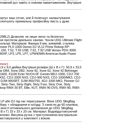
 плавний рух навіть із повним навантаженням. Внутрішні
нспортує ваш сетап, але й полегшує налаштування
безпечують преміальну професійну якість у дуже
91029BL2) Дозволяє не лише легко та безпечно
 протягом декількох хвилин. Чохли UDG Ultimate Flight
кольорі. Матеріали: Фанера 9 мм, алюміній, сталева
oneer PLX-1000 Denon DJ VL12 Prime Reloop RP-
0, T.52, T.55 USB, T.62, T.92 USB Vestax PDX-3000
0XP, LP3, LP5, LP7, LPW40WN American Audio Power
емає
)
14,9 x 9,0 дюйма Внутрішні розміри (Ш x В x Г): 50,9 x 33,5
one DB4, Xone DB2, Xone 92, Xone 62, Xone 42 Behringer
1600, X1100 Ecler NUO4.0F Gemini MDJ-1000, CDJ-700
 NXS2, CDJ-2000 NXS, CDJ-900 NXS, CDJ-1000/MK3, CDJ-
 DJM-900SRT, DJM-850/750, XDJ-1000 MK2, Pioneer DJ
ty-Two, Sixty-Eight, Sixty Four, Sixty One, Sixty
eloop RMX-30 BT, Elite, KUT, RMX-90 DVS, RMX-80, RMX-
LP або DJ під час пересування. Візок UDG SlingBag
бору + обладнання в поїздці. З ємністю до 60 платівок,
в якості оптимального доповнення до UDG SlingBag.
 х В х Г) 33 x 33 x 20 см. Матеріал: Водовідштовхуючий
датково: Висувна ручка з триступеневою внутрішньою
ристовуватися у комплекті з візком.