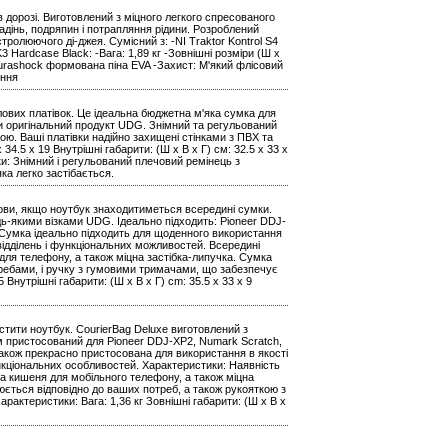
дорозі. Виготовлений з міцного легкого спресованого
адінь, подряпин і потрапляння рідини. Розроблений
стролюючого ді-джея. Сумісний з: -NI Traktor Kontrol S4
 Hardcase Black: -Вага: 1,89 кг -Зовнішні розміри (Ш х
л: Durashock формована піна EVA -Захист: М'який флісовий
ення
ілових платівок. Це ідеальна бюджетна м'яка сумка для
ати оригінальний продукт UDG. Знімний та регульований
ю. Ваші платівки надійно захищені стінками з ПВХ та
 34.5 x 19 Внутрішні габарити: (Ш х В х Г) см: 32.5 x 33 x
ки: Знімний і регульований плечовий ремінець з
ка легко застібається.
мови, якщо ноутбук знаходитиметься всередині сумки.
дь-якими візками UDG. Ідеально підходить: Pioneer DDJ-
. Сумка ідеально підходить для щоденного використання
 відділень і функціональних можливостей. Всередині
для телефону, а також міцна застібка-липучка. Сумка
ребами, і ручку з гумовими тримачами, що забезпечує
5 Внутрішні габарити: (Ш х В х Г) cm: 35.5 x 33 x 9
істити ноутбук. CourierBag Deluxe виготовлений з
м пристосований для Pioneer DDJ-XP2, Numark Scratch,
також прекрасно пристосована для використання в якості
функціональних особливостей. Характеристики: Наявність
а кишеня для мобільного телефону, а також міцна
юється відповідно до ваших потреб, а також рукояткою з
рактеристики: Вага: 1,36 кг Зовнішні габарити: (Ш x В x