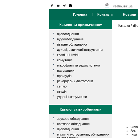
realmusic.ua
Головна
|
Контакти
|
Новини т
Каталог за призначенням
Каталог
\
dj
dj обладнання
відеообладнання
гітарне обладнання
духові, смичкові інструменти
клавішні і midi
комутація
мікрофони та радіосистеми
навушники
про аудіо
рекордери / диктофони
світло
студія
ударні інструменти
Каталог за виробниками
звукове обладнання
світлове обладнання
Опис
dj обладнання
Альт
Інші
музичні інструменти, обладнання