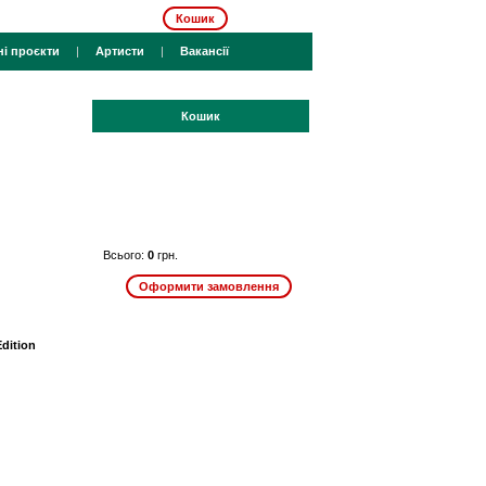
Кошик
ні проєкти
|
Артисти
|
Вакансії
Кошик
Всього:
0
грн.
dition