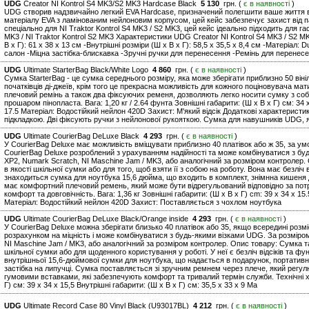
UDG
Creator NI Kontrol S4 MK3/S2 MK3 Hardcase Black
5 130
грн. (
є в наявності
)
UDG створив надзвичайно легкий EVA Hardcase, призначений полегшити ваше життя в 
матеріалу EVA з ламінованим нейлоновим корпусом, цей кейс забезпечує захист від п
спеціально для NI Traktor Kontrol S4 MK3 / S2 MK3, цей кейс ідеально підходить для га
MK3 / NI Traktor Kontrol S2 MK3 Характеристики UDG Creator NI Kontrol S4 MK3 / S2 MK3
В х Г): 61 х 38 х 13 см -Внутрішні розміри (Ш х В х Г): 58,5 х 35,5 х 8,4 см -Матеріа
салон -Міцна застібка-блискавка -Зручні ручки для перенесення -Ремінь для перенес
UDG
Ultimate StarterBag Black/White Logo
4 860
грн. (
є в наявності
)
Сумка StarterBag - це сумка середнього розміру, яка може зберігати приблизно 50 він
початківців ді-джеїв, крім того це прекрасна можливість для кожного поціновувача м
плечовий ремінь а також два фіксуючих ременя, дозволяють легко носити сумку з собо
прошаром пінопласта. Вага: 1,20 кг / 2.64 фунта Зовнішні габарити: (Ш х В х Г) см: 34 x
17.5 Матеріал: Водостійкий нейлон 420D Захист: М'який відсік Додаткові характеристи
підкладкою. Дві фіксують ручки з нейлонової рукояткою. Сумка для навушників UDG, я
UDG
Ultimate CourierBag DeLuxe Black
4 293
грн. (
є в наявності
)
У CourierBag Deluxe має можливість вміщувати приблизно 40 платівок або ж 35, за у
CourierBag Deluxe розроблений з урахуванням надійності та може комбінуватися з бу
XP2, Numark Scratch, NI Maschine Jam / MK3, або аналогічний за розміром контролер
в якості шкільної сумки або для того, щоб взяти її з собою на роботу. Вона має безліч
знаходиться сумка для ноутбука 15,6 дюйма, що входить в комплект, знімнна кишеня 
має комфортний плечовий ремень, який може бути відрегульований відповідно за пот
комфорт та довговічність. Вага: 1,36 кг Зовнішні габарити: (Ш х В х Г) cm: 39 x 34 x 15.
Матеріал: Водостійкий нейлон 420D Захист: Поставляється з чохлом ноутбука
UDG
Ultimate CourierBag DeLuxe Black/Orange inside
4 293
грн. (
є в наявності
)
У CourierBag Deluxe можна зберігати близько 40 платівок або 35, якщо всередині розм
розрахунком на міцність і може комбінуватися з будь-якими візками UDG. За розміро
NI Maschine Jam / MK3, або аналогічний за розміром контролер. Опис товару: Сумка 
шкільної сумки або для щоденного користування у роботі. У неї є безліч відсіків та 
внутрішньої 15,6-дюймової сумки для ноутбука, що надається в подарунок, портативн
застібка на липучці. Сумка поставляється зі зручним ремнем через плече, який регул
гумовими вставками, які забезпечують комфорт та тривалий термін служби. Технічні ха
Г) см: 39 x 34 x 15,5 Внутрішні габарити: (Ш x В x Г) см: 35,5 x 33 x 9 Ма
UDG
Ultimate Record Case 80 Vinyl Black (U93017BL)
4 212
грн. (
є в наявності
)