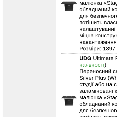
малюнка «Stag
обладнаний ко
для безпечного
потішить влас
налаштуванні 
міцна констру
навантаження: 
Розміри: 1397 
UDG
Ultimate 
наявності
)
Переносний ск
Silver Plus (W
студії або на 
заламіновані 
малюнка «Stag
обладнаний ко
для безпечного