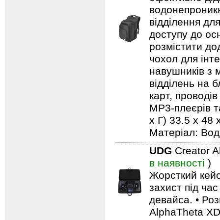
водонепроникн
відділення дл
доступу до ос
розмістити до
чохол для інт
навушників з м
відділень на 
карт, проводів
MP3-плеєрів та
х Г) 33.5 x 48 
Матеріал: Вод
UDG
Creator 
в наявності
)
Жорсткий кейс
захист під ча
девайса. • Роз
AlphaTheta X