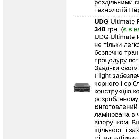
роздільними с
технологій Пе
UDG
Ultimate 
340
грн. (
є в н
UDG Ultimate F
не тільки лег
безпечно тран
процедуру вст
Завдяки своїм
Flight забезпе
чорного і срі
конструкцію ке
розробленому 
Виготовлений 
ламінована в 
візерунком. В
щільності і з
міцна набивка