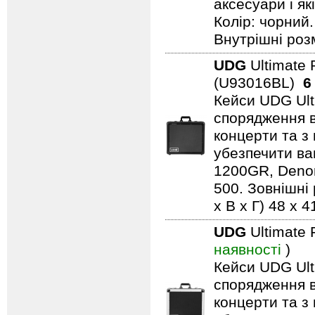
аксесуари і як
Колір: чорний.
Внутрішні розм
UDG
Ultimate 
(U93016BL)
6
Кейси UDG Ult
спорядження в
концерти та з 
убезпечити ва
1200GR, Denon
500. Зовнішні 
x В x Г) 48 x 4
UDG
Ultimate 
наявності
)
Кейси UDG Ult
спорядження в
концерти та з 