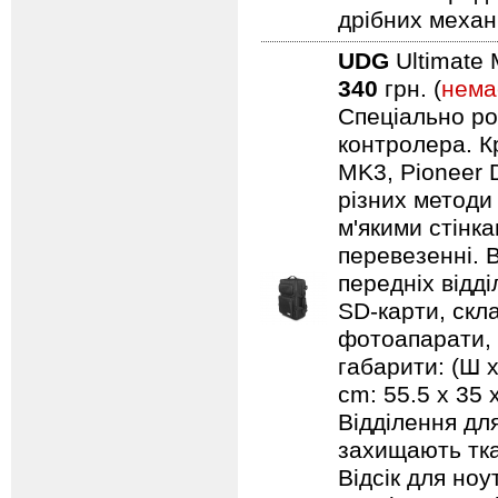
дрібних механ
UDG
Ultimate 
340
грн. (
нема
Спеціально ро
контролера. Кр
MK3, Pioneer 
різних методи
м'якими стінк
перевезенні. В
передніх відд
SD-карти, скл
фотоапарати, 
габарити: (Ш х
cm: 55.5 x 35
Відділення дл
захищають тка
Відсік для но