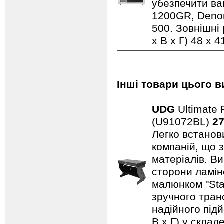
убезпечити ва
1200GR, Denon
500. Зовнішні 
x В x Г) 48 x 4
Інші товари цього в
UDG
Ultimate 
(U91072BL)
27
Легко встанови
компаній, що 
матеріалів. В
сторони ламін
малюнком "Sta
зручного тран
надійного підй
В x Г) у склад