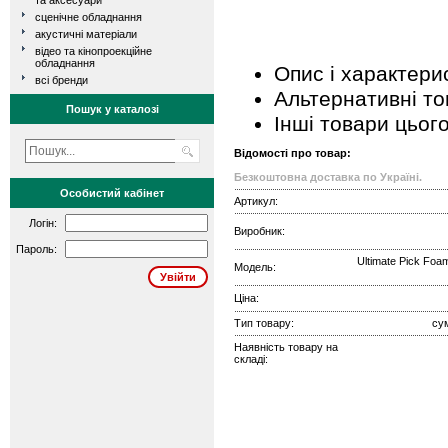
та аксесуари
сценічне обладнання
акустичні матеріали
відео та кінопроекційне
обладнання
Опис і характери
всі бренди
Альтернативні т
Пошук у каталозі
Інші товари цьог
Відомості про товар:
Безкоштовна доставка по Україні.
Особистий кабінет
Артикул:
Логін:
Виробник:
Пароль:
Ultimate Pick Foam
Модель:
Ціна:
Тип товару:
су
Наявність товару на
складі: