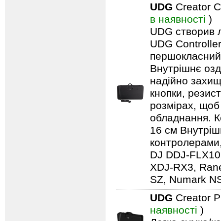
UDG
Creator C
в наявності
)
UDG створив л
UDG Controlle
першокласний 
Внутрішнє озд
надійно захищ
кнопки, резист
розмірах, щоб
обладнання. Ко
16 см Внутрішн
контролерами,
DJ DDJ-FLX10,
XDJ-RX3, Rane
SZ, Numark NS7
UDG
Creator 
наявності
)