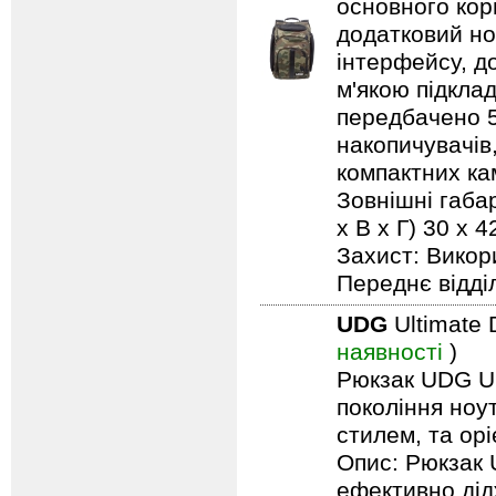
основного кор
додатковий но
інтерфейсу, д
м'якою підкла
передбачено 5 
накопичувачів,
компактних кам
Зовнішні габар
х В х Г) 30 x
Захист: Викор
Переднє відді
UDG
Ultimate 
наявності
)
Рюкзак UDG Ult
покоління ноу
стилем, та ор
Опис: Рюкзак 
ефективно дід