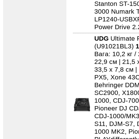
Stanton ST-150
3000 Numark 
LP1240-USBXP
Power Drive 2.
UDG
Ultimate 
(U91021BL3)
1
Вага: 10,2 кг 
22,9 см | 21,5
33,5 x 7,8 см 
PX5, Xone 43C
Behringer DD
SC2900, X1800
1000, CDJ-700
Pioneer DJ CD
CDJ-1000/MK3
S11, DJM-S7,
1000 MK2, Pio