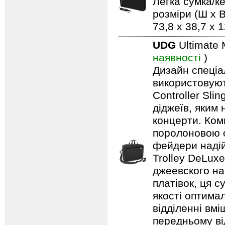
Легка сумка/ке
розміри (Ш x В
73,8 x 38,7 x 
UDG
Ultimate 
наявності
)
Дизайн спеціа
використовуют
Controller Sli
діджеїв, яким
концерти. Ком
поролоновою о
фейдери надій
Trolley DeLuxe
джеевского на
платівок, ця 
якості оптима
відділенні вм
передньому ві