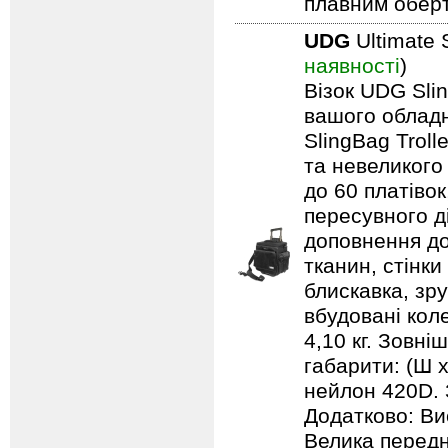
плавним обер
UDG
Ultimate 
наявності
)
Візок UDG Sli
вашого обладн
SlingBag Trol
та невеликого
до 60 платівок
пересувного д
доповнення до
тканин, стінки
блискавка, зр
вбудовані кол
4,10 кг. Зовні
габарити: (Ш х
нейлон 420D. 
Додатково: Ви
Велика передн