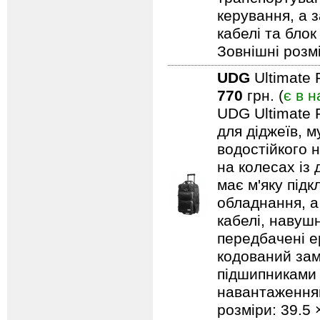
керування, а 
кабелі та блок
Зовнішні розмі
UDG
Ultimate 
770
грн. (
є в н
UDG Ultimate 
для діджеїв, м
водостійкого н
на колесах із
має м'яку під
обладнання, а
кабелі, навуш
передбачені ер
кодований замо
підшипниками 
навантаженням.
розміри: 39.5 