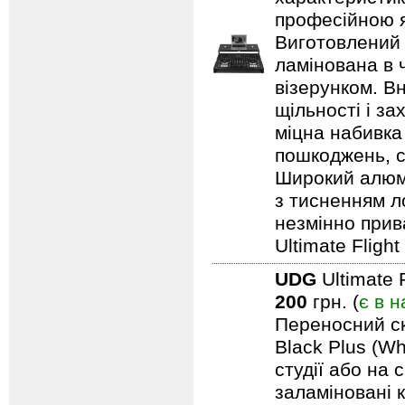
професійною я
Виготовлений 
ламінована в 
візерунком. В
щільності і з
міцна набивка
пошкоджень, с
Широкий алюмі
з тисненням л
незмінно прив
Ultimate Fligh
UDG
Ultimate 
200
грн. (
є в н
Переносний ск
Black Plus (Wh
студії або на 
заламіновані 