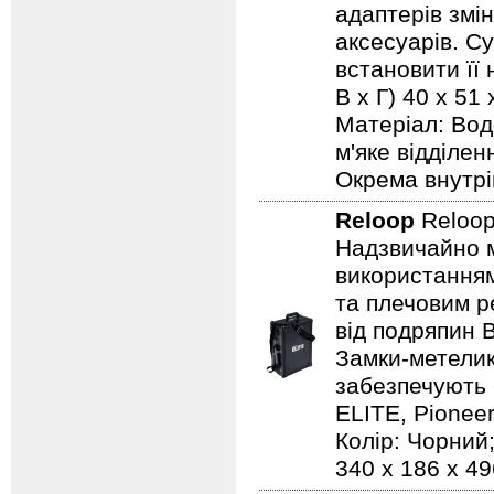
адаптерів змі
аксесуарів. С
встановити її 
В х Г) 40 x 51
Матеріал: Вод
м'яке відділе
Окрема внутрі
Reloop
Reloop
Надзвичайно м
використанням
та плечовим р
від подряпин 
Замки-метелик
забезпечують 
ELITE, Pionee
Колір: Чорний;
340 x 186 x 49