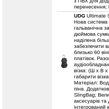
з ПВХ для дод
перенесення; 
UDG
Ultimate 
Нова система 
гальванічна за
дюймова сумка
наділена біль
забезпечити ва
близько 60 він
платівок. Раз
аудіообладнанн
візка: (Ш х В х
габарити візка:
Матеріал: Вод
піна. Додатков
SlingBag; Вели
аксесуарів та 
інтегрований 