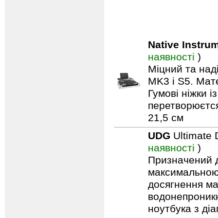
Native Instru
наявності
)
Міцний та на
MK3 і S5. Мат
Гумові ніжки і
перетворюєтся 
21,5 см
UDG
Ultimate
наявності
)
Призначений дл
максимальною 
досягнення ма
водонепроникн
ноутбука з ді