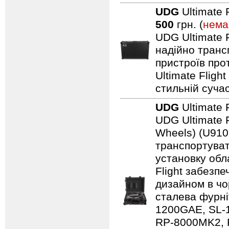
UDG
Ultimate 
500
грн. (
нема
UDG Ultimate F
надійно транс
пристроїв про
Ultimate Fligh
стильній сучас
UDG
Ultimate 
UDG Ultimate F
Wheels) (U910
транспортуват
установку обл
Flight забезпе
дизайном в чо
сталева фурні
1200GAE, SL-
RP-8000MK2, 