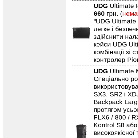
UDG
Ultimate 
660
грн. (
нема
"UDG Ultimate
легке і безпе
здійснити нал
кейси UDG Ult
комбінації зі
контролер Pio
UDG
Ultimate 
Спеціально ро
використовуват
SX3, SR2 і XDJ
Backpack Larg
протягом усьо
FLX6 / 800 / 
Kontrol S8 аб
високоякісної