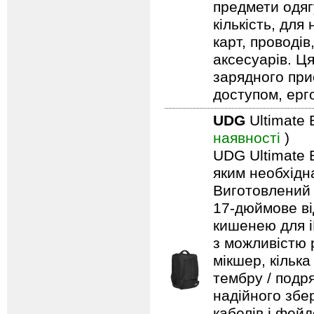
предмети одягу
кількість, для
карт, проводів
аксесуарів. Ц
зарядного при
доступом, ерг
UDG
Ultimate 
наявності
)
UDG Ultimate B
яким необхідн
Виготовлений 
17-дюймове ві
кишенею для i
з можливістю 
мікшер, кільк
тембру / подря
надійного збе
кабелів і фейд