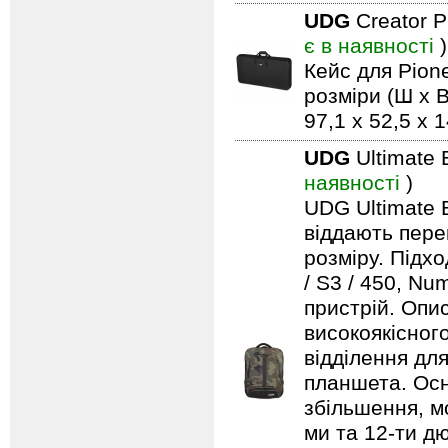
UDG
Creator 
є в наявності
)
Кейс для Pio
розміри (Ш x В
97,1 x 52,5 x 
UDG
Ultimate 
наявності
)
UDG Ultimate B
віддають пере
розміру. Підх
/ S3 / 450, Nu
пристрій. Опи
високоякісног
відділення дл
планшета. Осн
збільшення, м
ми та 12-ти д