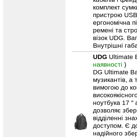
комплект сумк
пристрою USB,
ергономічна п
ремені та стро
візок UDG. Вага
Внутрішні габа
UDG
Ultimate
наявності
)
DG Ultimate Ba
музикантів, а
вимогою до ко
високоякісног
ноутбука 17 "
дозволяє збері
відділенні зн
доступом. Є до
надійного збер