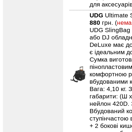
для аксесуарів
UDG
Ultimate 
880
грн. (
нема
UDG SlingBag 
або DJ обладн
DeLuxe має до
є ідеальним д
Сумка виготов
пінопластовим
комфортною ру
вбудованими к
Вага: 4,10 кг.
габарити: (Ш 
нейлон 420D. 
Вбудований ко
ступінчастою 
+ 2 бокові киш