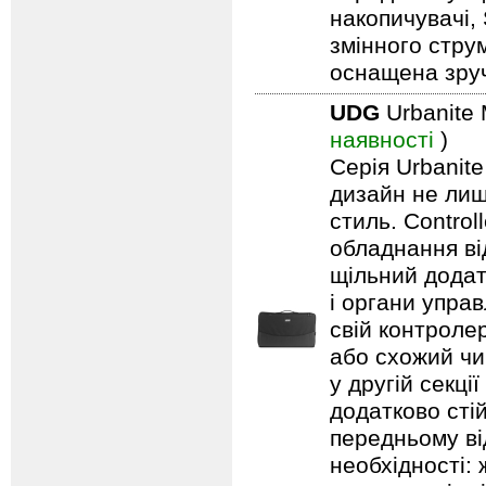
накопичувачі,
змінного стру
оснащена зру
UDG
Urbanite 
наявності
)
Серія Urbanite
дизайн не лиш
стиль. Contro
обладнання ві
щільний додат
і органи упра
свій контроле
або схожий чи 
у другій секці
додатково стій
передньому ві
необхідності: 