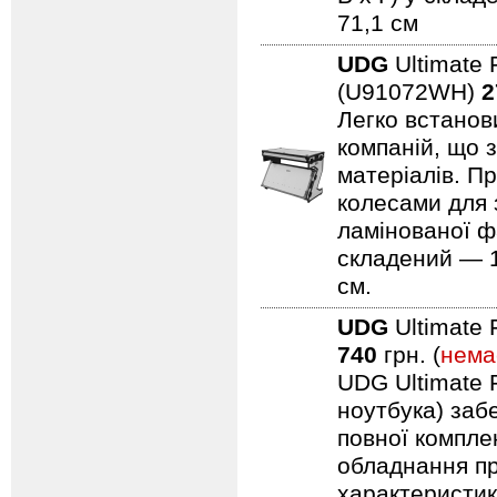
71,1 см
UDG
Ultimate 
(U91072WH)
2
Легко встанови
компаній, що 
матеріалів. Пр
колесами для 
ламінованої ф
складений — 11
см.
UDG
Ultimate 
740
грн. (
нема
UDG Ultimate F
ноутбука) заб
повної компле
обладнання пр
характеристик