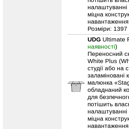
потішить влас
налаштуванні 
міцна констру
навантаження: 
Розміри: 1397 
UDG
Ultimate 
наявності
)
Переносний ск
White Plus (Wh
студії або на 
заламіновані 
малюнка «Stag
обладнаний ко
для безпечного
потішить влас
налаштуванні 
міцна констру
навантаження: 