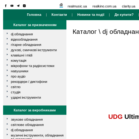
realmusic.ua
realkino.com.ua
clarity.ua
Головна
|
Контакти
|
Новини та події
|
Де купити?
Каталог за призначенням
Каталог
\
dj обладна
dj обладнання
відеообладнання
гітарне обладнання
духові, смичкові інструменти
клавішні і midi
комутація
мікрофони та радіосистеми
навушники
про аудіо
рекордери / диктофони
світло
студія
ударні інструменти
Каталог за виробниками
UDG
Ulti
звукове обладнання
світлове обладнання
dj обладнання
музичні інструменти, обладнання