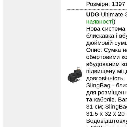
Розміри: 1397 
UDG
Ultimate 
наявності
)
Нова система п
блискавка і в
дюймовій сумці
Опис: Сумка н
обертовими ко
вбудованим ко
підвищену міцн
довговічність.
SlingBag - бли
для розміщенн
та кабелів. Ваг
31 см; SlingBa
31.5 x 32 x 20
Водовідштовху