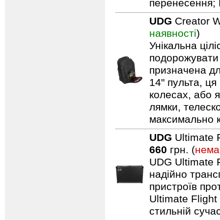
перенесення; 
UDG
Creator W
наявності
)
Унікальна ціл
подорожувати 
призначена дл
14" пульта, ця
колесах, або я
лямки, телеск
максимально 
UDG
Ultimate 
660
грн. (
нема
UDG Ultimate F
надійно транс
пристроїв про
Ultimate Fligh
стильній сучас