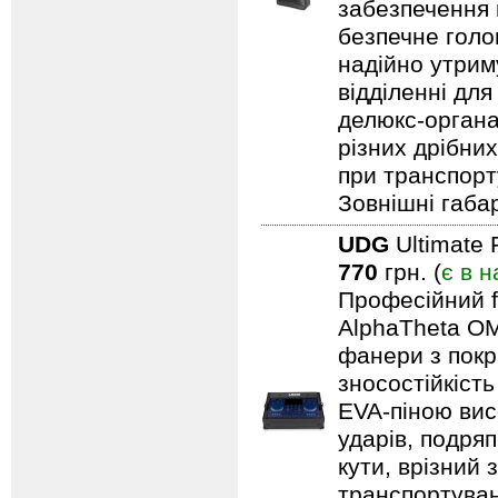
забезпечення н
безпечне голо
надійно утрим
відділенні для
делюкс-органа
різних дрібни
при транспорту
Зовнішні габар
UDG
Ultimate 
770
грн. (
є в н
Професійний f
AlphaTheta OM
фанери з покри
зносостійкіст
EVA-піною вис
ударів, подряп
кути, врізний 
транспортуван