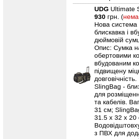
UDG
Ultimate 
930
грн. (
нема
Нова система п
блискавка і в
дюймовій сумці
Опис: Сумка н
обертовими ко
вбудованим ко
підвищену міцн
довговічність.
SlingBag - бли
для розміщенн
та кабелів. Ваг
31 см; SlingBa
31.5 x 32 x 20
Водовідштовху
з ПВХ для дод