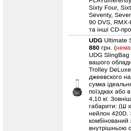
PLAYdifferentl
Sixty Four, Si
Seventy, Seven
90 DVS, RMX-
та інші CD-про
UDG
Ultimate 
880
грн. (
нема
UDG SlingBag 
вашого обладн
Trolley DeLuxe
джеевского наб
сумка ідеальн
поїздках або 
4,10 кг. Зовні
габарити: (Ш 
нейлон 420D. 
комбінований 
внутрішньою с