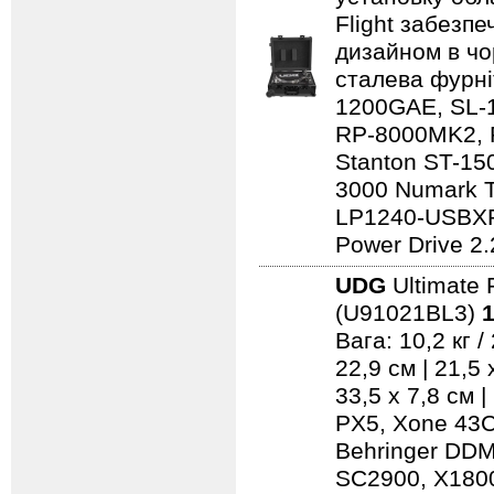
Flight забезпе
дизайном в чо
сталева фурні
1200GAE, SL-
RP-8000MK2, 
Stanton ST-150
3000 Numark 
LP1240-USBXP
Power Drive 2.
UDG
Ultimate 
(U91021BL3)
1
Вага: 10,2 кг 
22,9 см | 21,5
33,5 x 7,8 см 
PX5, Xone 43C
Behringer DD
SC2900, X1800