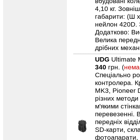
вбудовані кол
4,10 кг. Зовні
габарити: (Ш х
нейлон 420D. 
Додатково: Ви
Велика передн
дрібних механ
UDG
Ultimate 
340
грн. (
нема
Спеціально ро
контролера. Кр
MK3, Pioneer 
різних методи
м'якими стінк
перевезенні. В
передніх відд
SD-карти, скл
фотоапарати, 