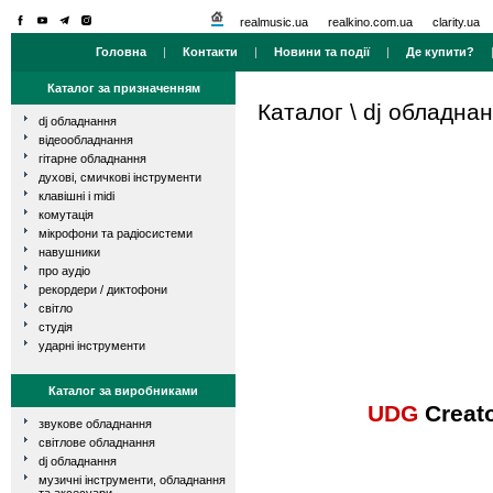
realmusic.ua
realkino.com.ua
clarity.ua
Головна
|
Контакти
|
Новини та події
|
Де купити?
Каталог за призначенням
Каталог
\
dj обладна
dj обладнання
відеообладнання
гітарне обладнання
духові, смичкові інструменти
клавішні і midi
комутація
мікрофони та радіосистеми
навушники
про аудіо
рекордери / диктофони
світло
студія
ударні інструменти
Каталог за виробниками
UDG
Creato
звукове обладнання
світлове обладнання
dj обладнання
музичні інструменти, обладнання