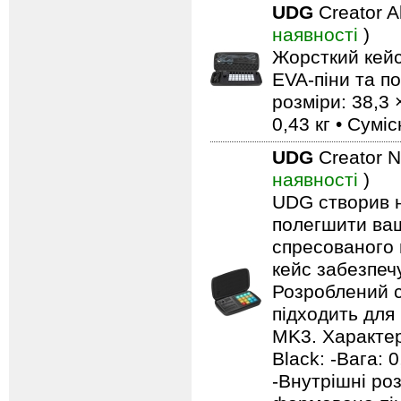
UDG
Creator A
наявності
)
Жорсткий кейс
EVA-піни та п
розміри: 38,3 
0,43 кг • Сумі
UDG
Creator 
наявності
)
UDG створив н
полегшити ваш
спресованого 
кейс забезпечу
Розроблений с
підходить для
MK3. Характер
Black: -Вага: 0
-Внутрішні роз