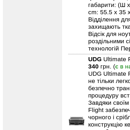
габарити: (Ш х
cm: 55.5 x 35
Відділення дл
захищають тка
Відсік для но
роздільними с
технологій Пе
UDG
Ultimate 
340
грн. (
є в н
UDG Ultimate F
не тільки лег
безпечно тран
процедуру вст
Завдяки своїм
Flight забезпе
чорного і срі
конструкцію ке