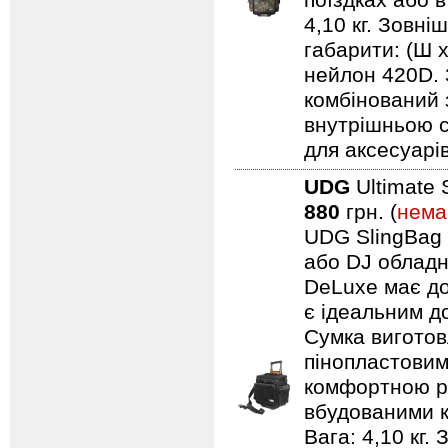
поїздках або 
4,10 кг. Зовні
габарити: (Ш 
нейлон 420D. 
комбінований 
внутрішньою с
для аксесуарів
UDG
Ultimate 
880
грн. (
нема
UDG SlingBag 
або DJ обладн
DeLuxe має до
є ідеальним д
Сумка виготов
пінопластовим
комфортною ру
вбудованими к
Вага: 4,10 кг.