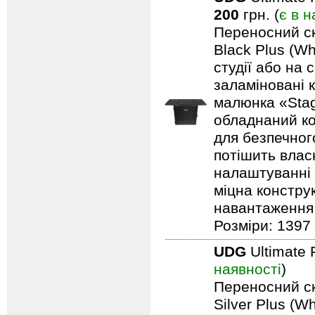
200
грн. (
є в н
Переносний ск
Black Plus (Wh
студії або на 
заламіновані 
малюнка «Stag
обладнаний ко
для безпечного
потішить влас
налаштуванні 
міцна констру
навантаження: 
Розміри: 1397 
UDG
Ultimate 
наявності
)
Переносний ск
Silver Plus (W