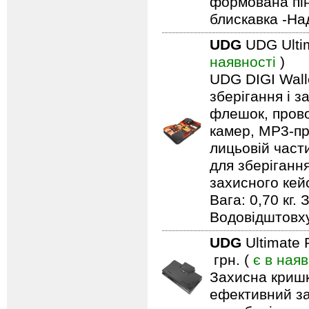
формована пін
блискавка -На
UDG
UDG Ultim
наявності
)
UDG DIGI Walle
зберігання і з
флешок, прово
камер, MP3-про
лицьовій част
для зберіганн
захисного кейс
Вага: 0,70 кг.
Водовідштовх
UDG
Ultimate
грн. (
є в наяв
Захисна кришк
ефективний за