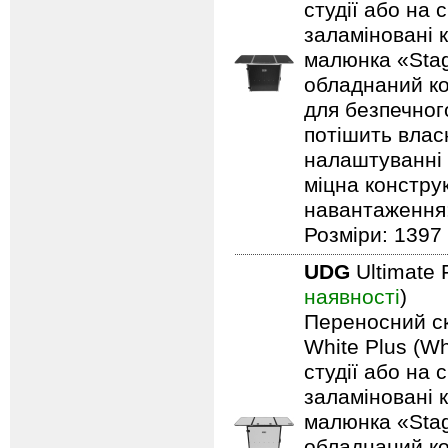
студії або на 
заламіновані 
малюнка «Stag
обладнаний ко
для безпечного
потішить влас
налаштуванні 
міцна констру
навантаження: 
Розміри: 1397 
UDG
Ultimate 
наявності
)
Переносний ск
White Plus (Wh
студії або на 
заламіновані 
малюнка «Stag
обладнаний ко