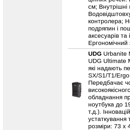
см; Внутрішні 
Водовідштовху
контролера; Н
подряпин і по
аксесуарів та
Ергономічний 
UDG
Urbanite 
UDG Ultimate 
які надають п
SX/S1/T1/Ergo
Передбачає чо
високоякісного
обладнання пр
ноутбука до 19
т.д.). Іннова
устаткування т
розміри: 73 x 