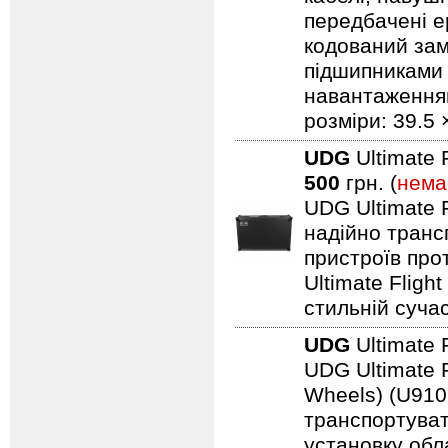
передбачені ер
кодований замо
підшипниками 
навантаженням.
розміри: 39.5 
UDG
Ultimate 
500
грн. (
нема
UDG Ultimate F
надійно транс
пристроїв про
Ultimate Fligh
стильній сучас
UDG
Ultimate 
UDG Ultimate F
Wheels) (U910
транспортуват
установку обл