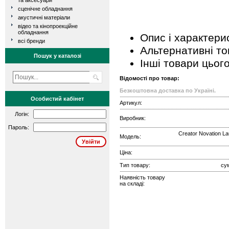
та аксесуари
сценічне обладнання
акустичні матеріали
відео та кінопроекційне
обладнання
Опис і характери
всі бренди
Альтернативні т
Пошук у каталозі
Інші товари цьог
Відомості про товар:
Безкоштовна доставка по Україні.
Особистий кабінет
Артикул:
Логін:
Виробник:
Пароль:
Creator Novation L
Модель:
Ціна:
Тип товару:
су
Наявність товару
на складі: