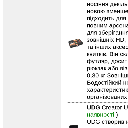
носіння декіль
новою зменшен
підходить для
повним арсена
для зберіганн
зовнішніх HD, 
та інших аксе
квитків. Він с
футляр, досит
рюкзак або віз
0,30 кг Зовніш
Водостійкий н
характеристик
організованих
UDG
Creator U
наявності
)
UDG створив н