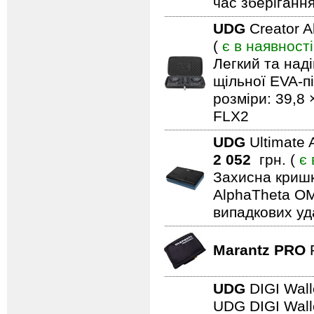
час зберігання
UDG
Creator 
(
є в наявності
Легкий та над
щільної EVA-пі
розміри: 39,8 
FLX2
UDG
Ultimate 
2 052
грн. (
є 
Захисна кришк
AlphaTheta OM
випадкових уд
Marantz PRO
UDG
DIGI Wall
UDG DIGI Walle