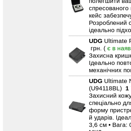
полегшити ваш
спресованого 
кейс забезпечу
Розроблений сп
ідеально підх
UDG
Ultimate
грн. (
є в наяв
Захисна кришк
Ідеально повт
механічних п
UDG
Ultimate 
(U94118BL)
1
Захисний кожу
спеціально дл
форму пристро
й ударів. Ідеа
3,6 см • Вага: 