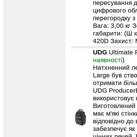
пересування д
цифрового обл
перегородку з
Вага: 3,00 кг 
габарити: (Ш х
420D Захист: 
UDG
Ultimate 
наявності
)
Натхненний л
Large був ство
отримати біль
UDG ProducerB
використовує 
Виготовлений 
має м'які сті
відповідно до
забезпечує як
цінних речей. 