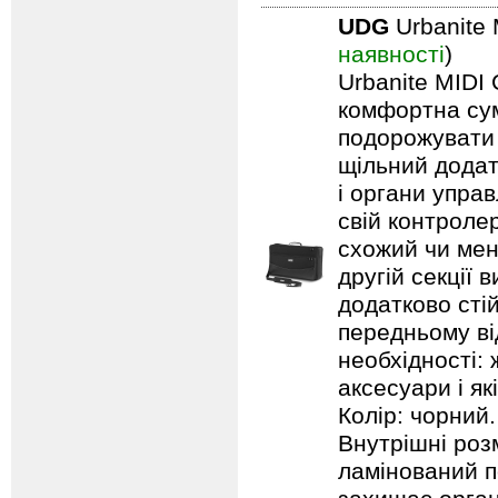
UDG
Urbanite 
наявності
)
Urbanite MIDI 
комфортна сум
подорожувати 
щільний додат
і органи упра
свій контроле
схожий чи менш
другій секції 
додатково стій
передньому ві
необхідності: 
аксесуари і як
Колір: чорний.
Внутрішні роз
ламінований п