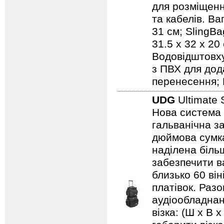
для розміщенн
та кабелів. Ваг
31 см; SlingBa
31.5 x 32 x 20
Водовідштовху
з ПВХ для дод
перенесення; 
UDG
Ultimate 
Нова система 
гальванічна за
дюймова сумка
наділена біль
забезпечити ва
близько 60 він
платівок. Раз
аудіообладнанн
візка: (Ш х В х