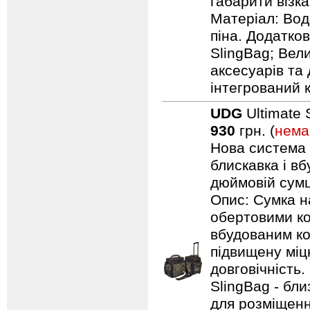
габарити візка:
Матеріал: Вод
піна. Додатков
SlingBag; Вели
аксесуарів та 
інтегрований 
UDG
Ultimate 
930
грн. (
нема
Нова система п
блискавка і в
дюймовій сумці
Опис: Сумка н
обертовими ко
вбудованим ко
підвищену міцн
довговічність.
SlingBag - бли
для розміщенн