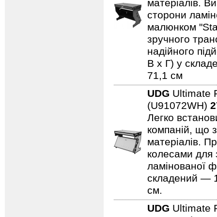
матеріалів. В
сторони ламін
малюнком "Sta
зручного тран
надійного підй
В x Г) у склад
71,1 см
UDG
Ultimate 
(U91072WH)
2
Легко встанови
компаній, що 
матеріалів. Пр
колесами для 
ламінованої ф
складений — 11
см.
UDG
Ultimate 