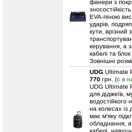
фанери з покри
зносостійкіст
EVA-піною вис
ударів, подряп
кути, врізний 
транспортуван
керування, а 
кабелі та блок
Зовнішні розмі
UDG
Ultimate 
770
грн. (
є в н
UDG Ultimate 
для діджеїв, м
водостійкого н
на колесах із
має м'яку під
обладнання, а
кабелі, навуш