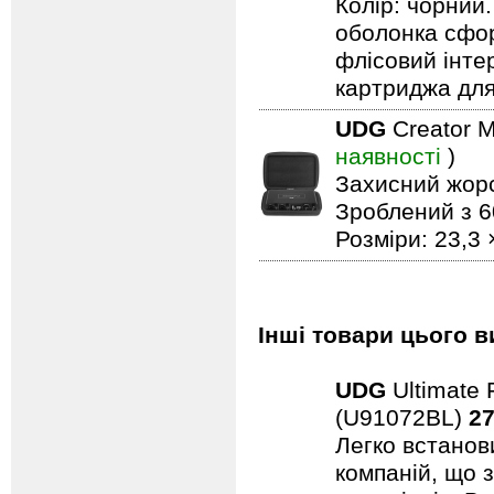
Колір: чорний.
оболонка сфор
флісовий інтер
картриджа для
UDG
Creator 
наявності
)
Захисний жорс
Зроблений з 6
Розміри: 23,3 
Інші товари цього в
UDG
Ultimate 
(U91072BL)
27
Легко встанови
компаній, що 