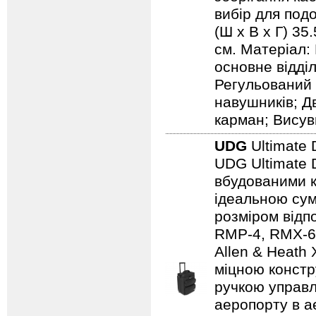
вибір для подо
(Ш х В х Г) 35
см. Матеріал:
основне відді
Регульований 
навушників; Д
карман; Висув
UDG
Ultimate 
UDG Ultimate D
вбудованими к
ідеальною сум
розміром відп
RMP-4, RMX-60,
Allen & Heath
міцною констр
ручкою управл
аеропорту в а