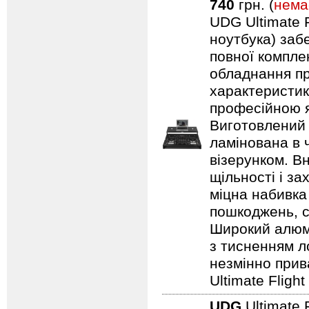
740
грн. (
нема
UDG Ultimate F
ноутбука) заб
повної компле
обладнання пр
характеристик
професійною я
Виготовлений 
ламінована в 
візерунком. В
щільності і з
міцна набивка
пошкоджень, с
Широкий алюмі
з тисненням л
незмінно прив
Ultimate Fligh
UDG
Ultimate 