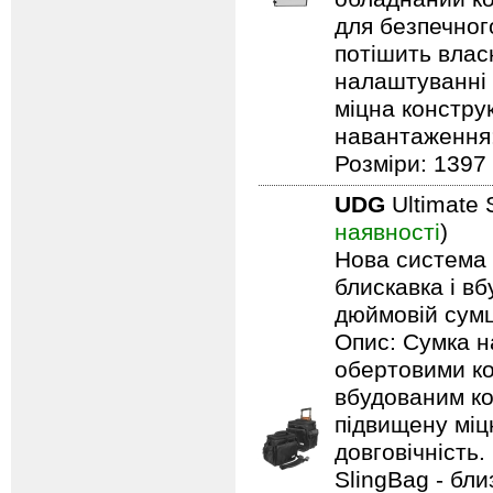
для безпечного
потішить влас
налаштуванні 
міцна констру
навантаження: 
Розміри: 1397 
UDG
Ultimate 
наявності
)
Нова система п
блискавка і в
дюймовій сумці
Опис: Сумка н
обертовими ко
вбудованим ко
підвищену міцн
довговічність.
SlingBag - бли