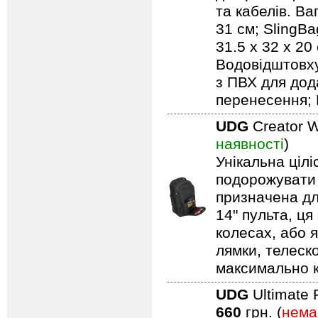
та кабелів. Ваг
31 см; SlingBa
31.5 x 32 x 20
Водовідштовху
з ПВХ для дод
перенесення; 
UDG
Creator W
наявності
)
Унікальна ціл
подорожувати 
призначена дл
14" пульта, ця
колесах, або я
лямки, телеск
максимально 
UDG
Ultimate 
660
грн. (
нема