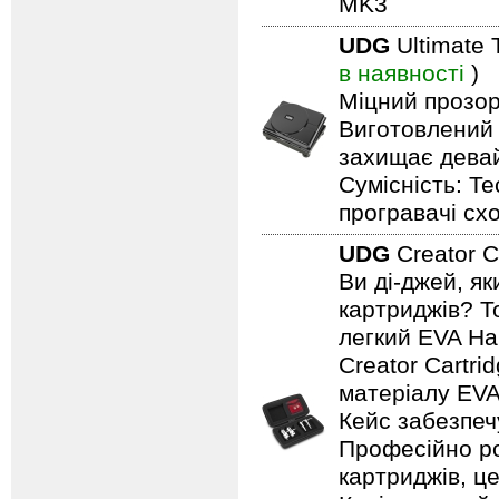
MK3
UDG
Ultimate 
в наявності
)
Міцний прозор
Виготовлений 
захищає девайс
Сумісність: T
програвачі сх
UDG
Creator C
Ви ді-джей, я
картриджів? Т
легкий EVA Ha
Creator Cartr
матеріалу EVA
Кейс забезпечу
Професійно ро
картриджів, ц