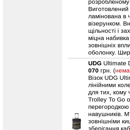
розробленому 
Виготовлений 
ламінована в 
візерунком. В
щільності і з
міцна набивка
зовнішніх впл
оболонку. Шир
UDG
Ultimate 
070
грн. (
нема
Візок UDG Ulti
лінійними коле
для тих, кому
Trolley To Go
перегородкою 
навушників. М
зовнішніми ки
зберігання каб