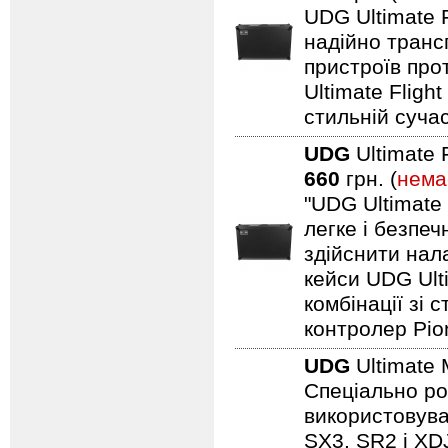
UDG Ultimate F
надійно транс
пристроїв про
Ultimate Fligh
стильній сучас
UDG
Ultimate 
660
грн. (
нема
"UDG Ultimate
легке і безпе
здійснити нал
кейси UDG Ult
комбінації зі
контролер Pio
UDG
Ultimate 
Спеціально ро
використовуват
SX3, SR2 і XDJ