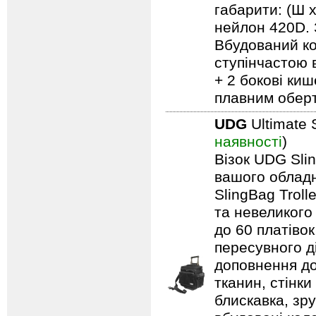
габарити: (Ш 
нейлон 420D. 
Вбудований ко
ступінчастою 
+ 2 бокові киш
плавним обер
UDG
Ultimate 
наявності
)
Візок UDG Sli
вашого обладн
SlingBag Trol
та невеликого
до 60 платівок
пересувного д
доповнення до
тканин, стінки
блискавка, зр