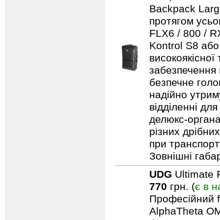
Backpack Larg
протягом усьо
FLX6 / 800 / 
Kontrol S8 аб
високоякісної
забезпечення н
безпечне голо
надійно утрим
відділенні для
делюкс-органа
різних дрібни
при транспорту
Зовнішні габар
UDG
Ultimate 
770
грн. (
є в н
Професійний f
AlphaTheta OM