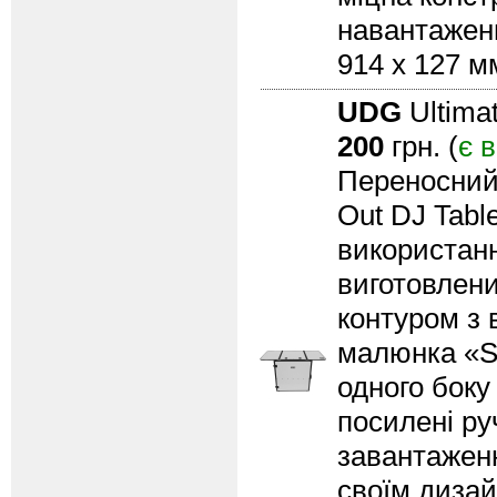
навантаженн
914 x 127 мм
UDG
Ultima
200
грн. (
є 
Переносний 
Out DJ Tabl
використання
виготовлени
контуром з 
малюнка «St
одного боку
посилені ру
завантаженн
своїм дизай