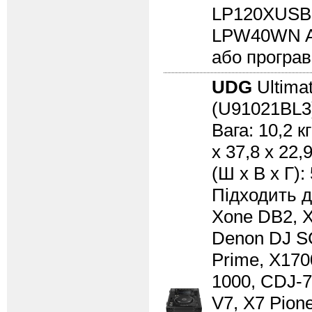
LP120XUSB,
LPW40WN Ame
або програв
UDG
Ultima
(U91021BL
Вага: 10,2 к
x 37,8 x 22,
(Ш x В x Г):
Підходить д
Xone DB2, X
Denon DJ S
Prime, X170
1000, CDJ-7
V7, X7 Pion