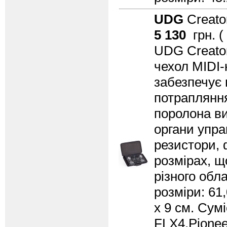
UDG
Creato
5 130
грн. (
UDG Creator
чехол MIDI-
забезпечує 
потрапляння
поролона ви
органи упра
резистори, 
розмірах, щ
різного обл
розміри: 61,
x 9 см. Сум
FLX4,Pionee