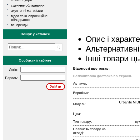
та аксесуари
сценічне обладнання
акустичні матеріали
відео та кінопроекційне
обладнання
всі бренди
Пошук у каталозі
Опис і характ
Альтернативні
Інші товари ц
Особистий кабінет
Відомості про товар:
Логін:
Безкоштовна доставка по Україні.
Пароль:
Артикул:
Виробник:
Urbanite MIDI
Модель:
Ціна:
Тип товару:
су
Наявність товару на
складі: