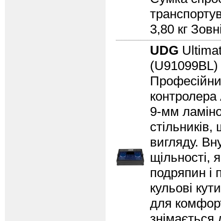
транспортув
3,80 кг Зовн
UDG
Ultima
(U91099BL
Професійний
контролера 
9-мм ламіно
стільників,
вигляду. Вн
щільності, 
подряпин і 
кульові кути
для комфор
знімається 