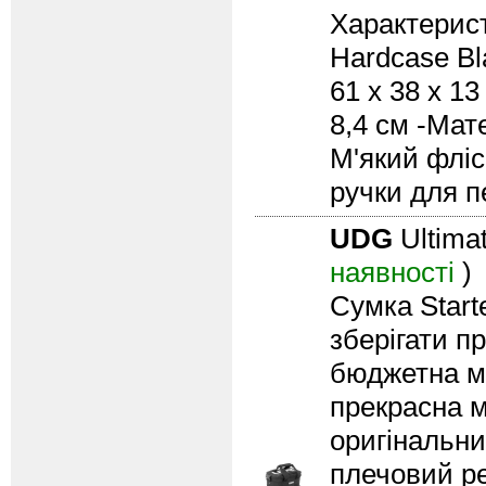
Характерист
Hardcase Bla
61 х 38 х 13
8,4 см -Мат
М'який фліс
ручки для п
UDG
Ultima
наявності
)
Сумка Start
зберігати п
бюджетна м'
прекрасна м
оригінальни
плечовий ре