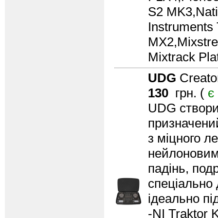
S2 MK3,Nativ
Instruments 
MX2,Mixstr
Mixtrack Pl
UDG
Creato
130
грн. (
є
UDG створи
призначений
з міцного л
нейлоновим 
падінь, под
спеціально 
ідеально пі
-NI Traktor 