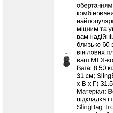
обертанням,
комбіновани
найпопулярн
міцним та у
вам надійні
близько 60 
вінілових п
ваш MIDI-ко
Вага: 8,50 к
31 см; Sling
х В х Г) 31.
Матеріал: В
підкладка і
SlingBag Tro