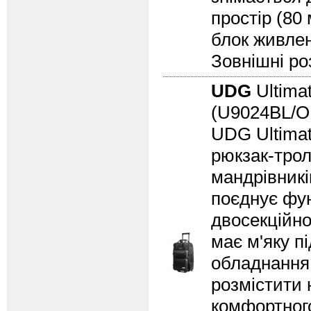
простір (80
блок живленн
Зовнішні роз
UDG
Ultimat
(U9024BL/
UDG Ultimat
рюкзак-трол
мандрівникі
поєднує функ
двосекційно
має м'яку п
обладнання,
розмістити 
комфортного