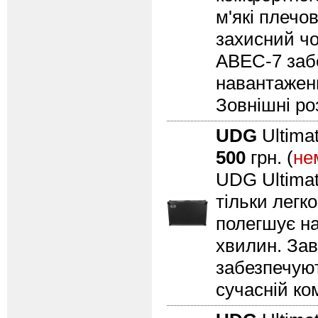
м'які плечо
захисний чо
ABEC-7 забе
навантаженн
Зовнішні роз
UDG
Ultimat
500
грн. (
не
UDG Ultimat
тільки легк
полегшує на
хвилин. Зав
забезпечуют
сучасній ко