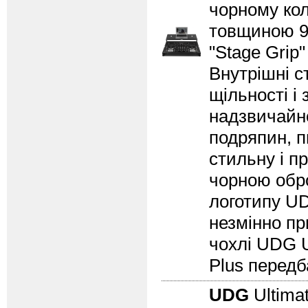
чорному кол
товщиною 9
"Stage Grip
Внутрішні 
щільності і
надзвичайн
подряпин, п
стильну і п
чорною обро
логотипу UD
незмінно пр
чохлі UDG U
Plus передб
UDG
Ultimat