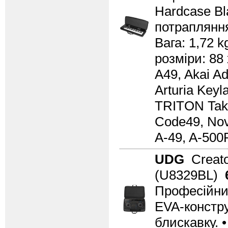
Hardcase Bl
потрапляння
Вага: 1,72 k
розміри: 88 
A49, Akai A
Arturia Keyl
TRITON Takti
Code49, Nov
A-49, A-500
UDG
Creato
(U8329BL)
Професійни
EVA-констру
блискавку. •