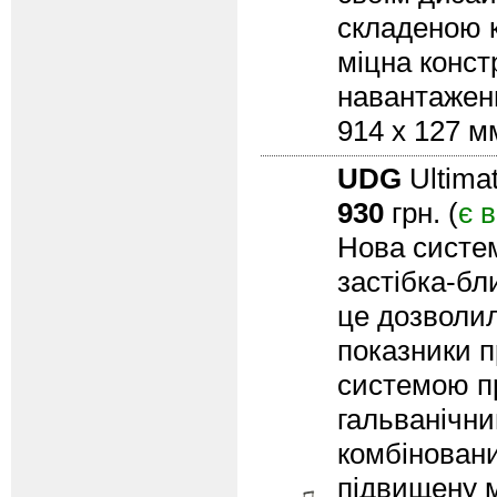
складеною к
міцна конс
навантаженн
914 x 127 мм
UDG
Ultima
930
грн. (
є 
Нова систем
застібка-бл
це дозволил
показники п
системою пр
гальванічн
комбіновани
підвищену м