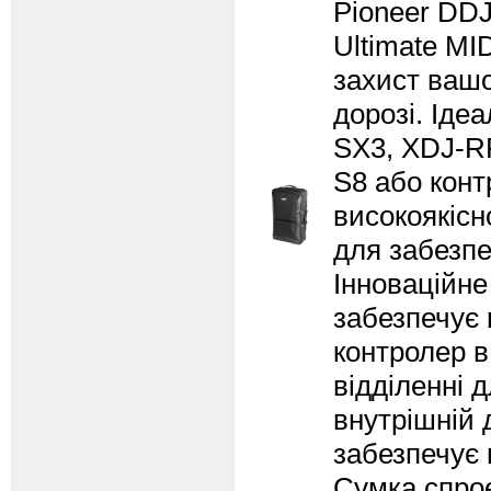
Pioneer DDJ
Ultimate MI
захист вашо
дорозі. Ідеа
SX3, XDJ-RR
S8 або конт
високоякісн
для забезпе
Інноваційне
забезпечує 
контролер в
відділенні 
внутрішній 
забезпечує 
Сумка спрое