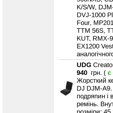
K/S/W, DJM
DVJ-1000 Pl
Four, MP201
TTM 56S, TT
KUT, RMX-9
EX1200 Vest
аналогічног
UDG
Creato
940
грн. (
є
Жорсткий ке
DJ DJM-A9. 
подряпин і 
ремінь. Внут
розміри: 45.