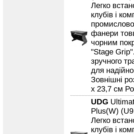
Легко встан
клубів і ком
промислово 
фанери товщ
чорним пок
"Stage Grip
зручного т
для надійно
Зовнішні роз
x 23,7 см Ро
UDG
Ultimat
Plus(W) (U
Легко встан
клубів і ком