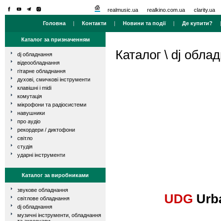
realmusic.ua
realkino.com.ua
clarity.ua
Головна
|
Контакти
|
Новини та події
|
Де купити?
Каталог за призначенням
Каталог
\
dj обла
dj обладнання
відеообладнання
гітарне обладнання
духові, смичкові інструменти
клавішні і midi
комутація
мікрофони та радіосистеми
навушники
про аудіо
рекордери / диктофони
світло
студія
ударні інструменти
Каталог за виробниками
звукове обладнання
UDG
Urba
світлове обладнання
dj обладнання
музичні інструменти, обладнання