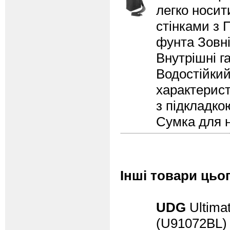
легко носит
стінками з 
фунта Зовніш
Внутрішні га
Водостійкий
характерист
з підкладко
Сумка для н
Інші товари цьо
UDG
Ultimat
(U91072BL