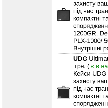
захисту ва
під час тра
компактні т
спорядження
1200GR, Den
PLX-1000/ 50
Внутрішні ро
UDG
Ultima
грн. (
є в н
Кейси UDG U
захисту ва
під час тра
компактні т
спорядження