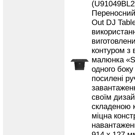
(U91049BL
Переносний 
Out DJ Tabl
використання
виготовлени
контуром з 
малюнка «St
одного боку
посилені ру
завантаженн
своїм дизай
складеною к
міцна конс
навантаженн
914 x 127 мм