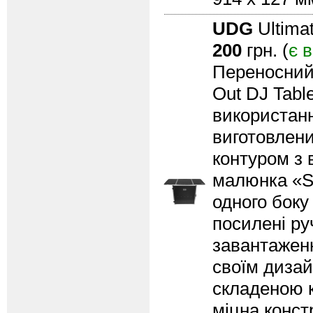
UDG
Ultimat
200
грн. (
є 
Переносний 
Out DJ Tabl
використання
виготовлени
контуром з 
малюнка «St
одного боку
посилені ру
завантаженн
своїм дизай
складеною к
міцна конс