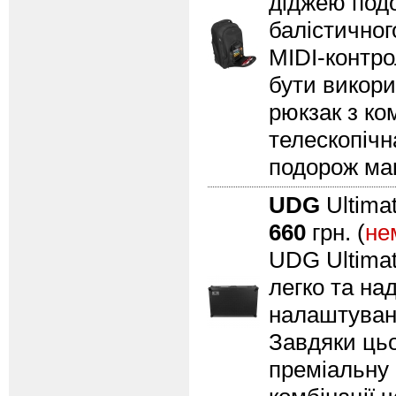
діджею подо
балістичног
MIDI-контро
бути викори
рюкзак з ко
телескопічн
подорож ма
UDG
Ultima
660
грн. (
не
UDG Ultimat
легко та на
налаштуванн
Завдяки цьо
преміальну 