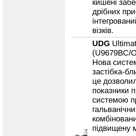
кишені забе
дрібних при
інтегровани
візків.
UDG
Ultima
(U9679BC/
Нова систем
застібка-бл
це дозволил
показники п
системою пр
гальванічн
комбіновани
підвищену м