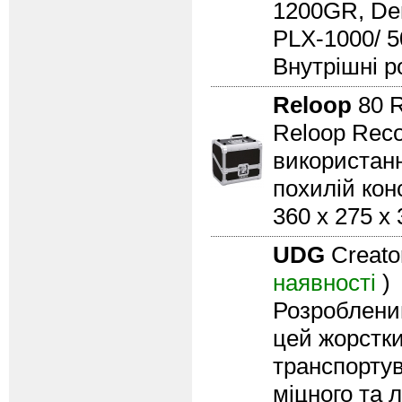
1200GR, Den
PLX-1000/ 50
Внутрішні ро
Reloop
80 R
Reloop Reco
використанн
похилій конс
360 x 275 x
UDG
Creato
наявності
)
Розроблений
цей жорстки
транспортув
міцного та 