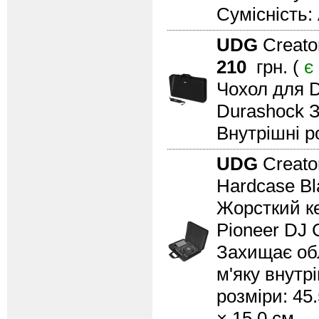
Сумісність
UDG
Creato
210
грн. (
є
Чохол для 
Durashock Зо
Внутрішні ро
UDG
Creato
Hardcase B
Жорсткий ке
Pioneer DJ
Захищає обл
м'яку внутр
розміри: 45.
× 15.0 см.