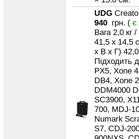
UDG
Creato
940
грн. (
є
Вага 2,0 кг 
41,5 x 14,5 
x В x Г) 42,
Підходить д
PX5, Xone 4
DB4, Xone 2
DDM4000 De
SC3900, X11
700, MDJ-10
Numark Scra
S7, CDJ-20
900NXS, CD