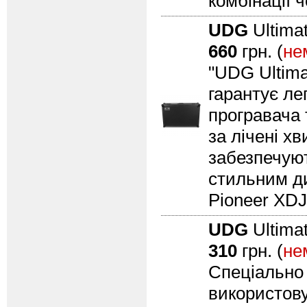
комбінації ч
UDG
Ultima
660
грн. (
не
"UDG Ultima
гарантує ле
програвача 
за лічені х
забезпечуют
стильним ди
Pioneer XDJ
UDG
Ultima
310
грн. (
не
Спеціально 
використову