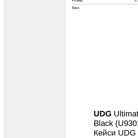
Розмір
0.
Вага
UDG
Ultimat
Black (U93
Кейси UDG U