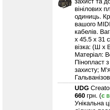
захист та д
вінілових пл
одиниць. Кр
вашого MIDI
кабелів. Ваг
x 45.5 x 31 
візка: (Ш х 
Матеріал: 
Пінопласт з
захисту; М'
Гальванізов
UDG
Creato
660
грн. (
є 
Унікальна ц