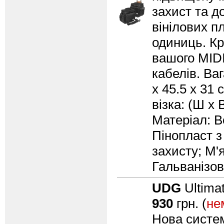
захист та д
вінілових пл
одиниць. Кр
вашого MIDI
кабелів. Ваг
x 45.5 x 31 
візка: (Ш х 
Матеріал: 
Пінопласт з
захисту; М'
Гальванізов
UDG
Ultima
930
грн. (
не
Нова систем