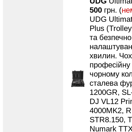
UDG
Ultima
500
грн. (
не
UDG Ultimat
Plus (Troll
та безпечно
налаштуванн
хвилин. Чох
професійну 
чорному кол
сталева фур
1200GR, SL
DJ VL12 Pr
4000MK2, R
STR8.150, T
Numark TTX