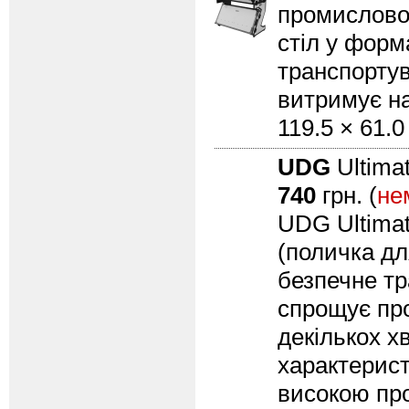
промислово
стіл у форма
транспортув
витримує на
119.5 × 61.0
UDG
Ultimat
740
грн. (
не
UDG Ultimat
(поличка дл
безпечне тр
спрощує пр
декількох х
характерист
високою пр