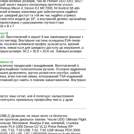
ери великих розмірів, такі як Pioneer DDJ-SX3, SR2 і
оший захист вашого контролера протягом усього
 Reloop Mixon 4, Denon DJ MC7000, NI Kontrol S8 або
ащений м'якими панелями для забезпечення надійної
чує швидкий доступ і в той же час надійно утримує
озмістити моделі до 18", а внутрішній делюкс-органайзер
спроектована з урахуванням гнучкості при
(Ш х В х Г
ності
)
UO. Виготовлений із міцної 9-мм ламінованої фанери з
ьного вигляду. Внутрішня частина оснащена EVA-піною
є посилені алюмінієві профілі, кульові кути, врізний
нель знімається для швидкого доступу до керування, а
шні розміри: 50.2 × 30.8 × 20.8 см. Зовнішні розміри:
аявності
)
узичних продюсерів і мандрівників. Виготовлений із
з двосекційною телескопічною ручкою. Основне відділення
ишені дозволяють зручно розмістити ноутбук, кабелі,
ка, м'які плечові лямки, інтегрований TSA-кодований
 плавний рух навіть із повним навантаженням. Внутрішні
нспортує ваш сетап, але й полегшує налаштування
безпечують преміальну професійну якість у дуже
91029BL2) Дозволяє не лише легко та безпечно
 протягом декількох хвилин. Чохли UDG Ultimate Flight
кольорі. Матеріали: Фанера 9 мм, алюміній, сталева
oneer PLX-1000 Denon DJ VL12 Prime Reloop RP-
0, T.52, T.55 USB, T.62, T.92 USB Vestax PDX-3000
0XP, LP3, LP5, LP7, LPW40WN American Audio Power