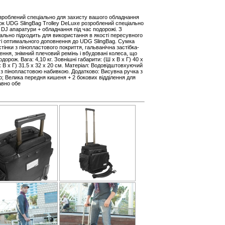
озроблений спеціально для захисту вашого обладнання
зок UDG SlingBag Trolley DeLuxe розроблений спеціально
 DJ апаратури + обладнання під час подорожі. З
деально підходить для використання в якості пересувного
ті оптимального доповнення до UDG SlingBag. Сумка
тінки з пінопластового покриття, гальванічна застібка-
ення, знімний плечовий ремінь і вбудовані колеса, що
орож. Вага: 4,10 кг. Зовнішні габарити: (Ш х В х Г) 40 x
х В х Г) 31.5 x 32 x 20 см. Матеріал: Водовідштовхуючий
к з пінопластовою набивкою. Додатково: Висувна ручка з
; Велика передня кишеня + 2 бокових відділення для
авно обе