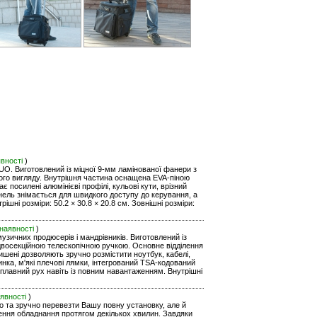
явності
)
UO. Виготовлений із міцної 9-мм ламінованої фанери з
ьного вигляду. Внутрішня частина оснащена EVA-піною
є посилені алюмінієві профілі, кульові кути, врізний
нель знімається для швидкого доступу до керування, а
шні розміри: 50.2 × 30.8 × 20.8 см. Зовнішні розміри:
 наявності
)
узичних продюсерів і мандрівників. Виготовлений із
з двосекційною телескопічною ручкою. Основне відділення
ишені дозволяють зручно розмістити ноутбук, кабелі,
ка, м'які плечові лямки, інтегрований TSA-кодований
 плавний рух навіть із повним навантаженням. Внутрішні
аявності
)
гко та зручно перевезти Вашу повну установку, але й
ення обладнання протягом декількох хвилин. Завдяки