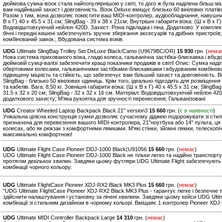
дюймова сумка-візок стала найпопулярнішою у світі, то дого ж була наділена більш м
вам надійніший захист і довговічність. Візок Deluxe вміщує близько 60 вінілових платіво
Разом з тим, вона дозволяє помістити ваш MIDI-контролер, аудіообладнання, навушники 
В х Г) 40 x 45.5 x 31 см; SlingBag - 39 x 38 x 21см; Внутрішні габарити візка: (Ш х В х Г)
Водовідштовхуючий нейлон 420D. Захист: Різна підкладка і піна. Додатково: У комплекта
бічні і передні кишені забезпечують зручне зберігання аксесуарів та дрібних пристроїв
комбінований замок.; Вбудована система візків.
UDG
Ultimate SlingBag Trolley Set DeLuxe Black/Camo (U9679BC/OR)
15 930
грн. (
нема
Нова система прихованого візка, гладкі колеса, гальванічна застібка-блискавка і вбу
дюймовій сумці-валізі забезпечити кращі показники продажів в світі! Опис: Сумка над
обертовими колесами, гальванічними застібками-блискавками і вбудованим комбінов
підвищену міцність та стійкість, що забезпечує вам більший захист та довговічність. В
SlingBag - близько 50 вінілових одиниць. Крім того, ідеально підходить для розміщен
та кабелів. Вага: 8,50 кг. Зовнішні габарити візка: (Ш х В х Г) 40 x 45.5 x 31 см; SlingBa
31.5 x 32 x 20 см; SlingBag - 32 x 32 x 16 см. Матеріал: Водовідштовхуючий нейлон 42
додаткового захисту; М'яка рукоятка для зручності перенесення; Гальванізовані
UDG
Creator Wheeled Laptop Backpack Black 21" version3
15 660
грн. (
є в наявності
)
Унікальна цілісна конструкція сумки дозволяє сучасному діджею подорожувати зі стил
призначена для перевезення вашого MIDI-контролера, 21"ноутбука або 14" пульта, ця
колесах, або як рюкзак з комфортними лямками. М'які стінки, зйомні лямки, телескопі
максимально комфортною!
UDG
Ultimate Flight Case Pioneer DDJ-1000 Black(U91056
15 660
грн. (
немає
)
UDG Ultimate Flight Case Pioneer DDJ-1000 Black не тільки легко та надійно транспо
протягом декількох хвилин. Завдяки цьому футляри UDG Ultimate Flight забезпечують 
комбінації чорного кольору.
UDG
Ultimate FlightCase Pioneer XDJ-RX2 Black MK3 Plus
15 660
грн. (
немає
)
"UDG Ultimate FlightCase Pioneer XDJ-RX2 Black MK3 Plus - гарантує легке і безпечн
здійснити налаштування і установку за лічені хвилини. Завдяки цьому кейси UDG Ultim
комбінації зі стильним дизайном в чорному кольорі. Вміщаяє 1 контролер Pioneer XDJ-
UDG
Ultimate MIDI Controller Backpack Large
14 310
грн. (
немає
)