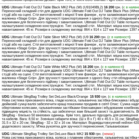
UDG
Ultimate Fold Out DJ Table Black MK2 Plus (W) (U91049BL2)
16 200
грн. (
є в наявн
Переносний складний стіл для діджеїв UDG Ultimate Fold Out DJ Table Black Plus (Whee
студії або на сцені. Стіл виготовлений з міцної 9 мм фанери , кути заламіновані конт
малюнка «Stage Grip». Для зручності транспортування з одного боку стіл обладнаний к
пружинами для безпечного підйому і завантаження. Ultimate Fold Out DJ Table потішит
налаштуванні складеною конструкцією. Тип: складний стіл . Матеріал: міцна констру
навантаження: 45 кг. Розміри в складеному вигляді: 864 x 914 x 127 мм Розміри: 1397 x
UDG
Ultimate Fold Out DJ Table Silver MK2 Plus (W) (U9
16 200
грн. (
є в наявності
)
Переносний складний стіл для діджеїв UDG Ultimate Fold Out DJ Table Silver Plus (Whee
студії або на сцені. Стіл виготовлений з міцної 9 мм фанери , кути заламіновані конт
малюнка «Stage Grip». Для зручності транспортування з одного боку стіл обладнаний к
пружинами для безпечного підйому і завантаження. Ultimate Fold Out DJ Table потішит
налаштуванні складеною конструкцією. Тип: складний стіл . Матеріал: міцна констру
навантаження: 45 кг. Розміри в складеному вигляді: 864 x 914 x 127 мм Розміри: 1397 x
UDG
Ultimate Fold Out DJ Table White MK2 Plus (W)
16 200
грн. (
є в наявності
)
Переносний складний стіл для діджеїв UDG Ultimate Fold Out DJ Table White Plus (Whee
студії або на сцені. Стіл виготовлений з міцної 9 мм фанери , кути заламіновані конт
малюнка «Stage Grip». Для зручності транспортування з одного боку стіл обладнаний к
пружинами для безпечного підйому і завантаження. Ultimate Fold Out DJ Table потішит
налаштуванні складеною конструкцією. Тип: складний стіл . Матеріал: міцна констру
навантаження: 45 кг. Розміри в складеному вигляді: 864 x 914 x 127 мм Розміри: 1397 x
UDG
Ultimate SlingBag Trolley Set DeLuxe Black/Orange
15 930
грн. (
є в наявності
)
Нова система прихованого візка, гладкі колеса, гальванічна застібка-блискавка і вбу
дюймовій сумці-валізі забезпечити кращі показники продажів в світі! Опис: Сумка над
обертовими колесами, гальванічними застібками-блискавками і вбудованим комбінов
підвищену міцність та стійкість, що забезпечує вам більший захист та довговічність. В
SlingBag - близько 50 вінілових одиниць. Крім того, ідеально підходить для розміщен
та кабелів. Вага: 8,50 кг. Зовнішні габарити візка: (Ш х В х Г) 40 x 45.5 x 31 см; SlingBa
31.5 x 32 x 20 см; SlingBag - 32 x 32 x 16 см. Матеріал: Водовідштовхуючий нейлон 42
додаткового захисту; М'яка рукоятка для зручності перенесення; Гальванізовані
UDG
Ultimate SlingBag Trolley Set DeLuxe Black MK2
15 930
грн. (
немає
)
Нова система прихованого візка, колеса з плавним обертанням, гальванічна застібка-