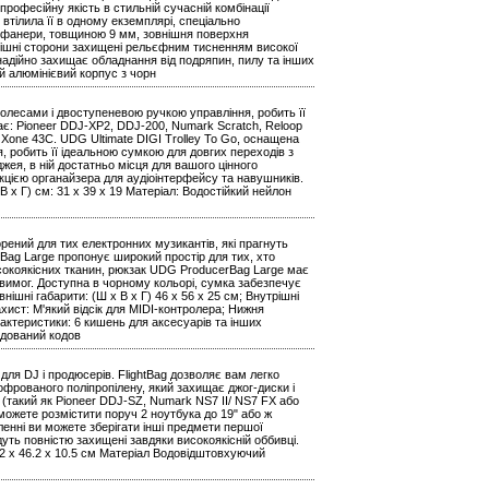
рофесійну якість в стильній сучасній комбінації
 втілила її в одному екземплярі, спеціально
ї фанери, товщиною 9 мм, зовнішня поверхня
рішні сторони захищені рельєфним тисненням високої
надійно захищає обладнання від подряпин, пилу та інших
й алюмінієвий корпус з чорн
колесами і двоступеневою ручкою управління, робить її
ає: Pioneer DDJ-XP2, DDJ-200, Numark Scratch, Reloop
h Xone 43C. UDG Ultimate DIGI Trolley To Go, оснащена
, робить її ідеальною сумкою для довгих переходів з
жея, в ній достатньо місця для вашого цінного
кцією органайзера для аудіоінтерфейсу та навушників.
х В х Г) см: 31 х 39 х 19 Матеріал: Водостійкий нейлон
ений для тих електронних музикантів, які прагнуть
ag Large пропонує широкий простір для тих, хто
сокоякісних тканин, рюкзак UDG ProducerBag Large має
 вимог. Доступна в чорному кольорі, сумка забезпечує
нішні габарити: (Ш х В х Г) 46 x 56 x 25 см; Внутрішні
хист: М'який відсік для MIDI-контролера; Нижня
рактеристики: 6 кишень для аксесуарів та інших
удований кодов
 для DJ і продюсерів. FlightBag дозволяє вам легко
фрованого поліпропілену, який захищає джог-диски і
 (такий як Pioneer DDJ-SZ, Numark NS7 II/ NS7 FX або
 можете розмістити поруч 2 ноутбука до 19" або ж
ленні ви можете зберігати інші предмети першої
удуть повністю захищені завдяки високоякісній оббивці.
89.2 x 46.2 x 10.5 см Матеріал Водовідштовхуючий