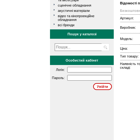
та аксесуари
Відомості 
сценічне обладнання
акустичні матеріали
Безкоштовн
відео та кінопроекційне
Артикул:
обладнання
всі бренди
Виробник:
Пошук у каталозі
Модель:
Ціна:
Тип товару:
Особистий кабінет
Наявність т
складі:
Логін:
Пароль: