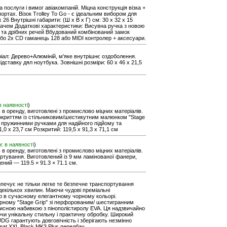
послуги і вимог авіакомпаній. Міцна конструкція візка +
ортах. Візок Trolley To Go - є ідеальним вибором для
x 26 Внутрішні габарити: (Ш х В х Г) см: 30 x 32 x 15
вачем Додаткові характеристики: Висувна ручка з новою
 та дрібних речей Вбудований комбінований замок
бо 2x CD гаманець 128 або MIDI контролер + аксесуари.
ал: Дерево+Алюміній, м'яке внутрішнє оздоболення.
дставку дял ноутбука. Зовнішні розміри: 60 x 46 x 21,5
в наявності
)
ь в оренду, виготовлені з промислово міцних матеріалів.
покриттям із стільниковим/шестикутним малюнком "Stage
 пружинними ручками для надійного підйому та
,0 x 23,7 см Розкритий: 119,5 x 91,3 x 71,1 см
є в наявності
)
ь в оренду, виготовлені з промислово міцних матеріалів.
ортування. Виготовлений із 9 мм ламінованої фанери,
ений — 119.5 × 91.3 × 71.1 см.
езпечує не тільки легке те безпечне транспортування
екількох хвилин. Маючи чудові преміальні
тю в сучасному елегантному чорному кольорі.
рному "Stage Grip" зі перфорованим/ шестигранним
хисною набивкою з пінополістиролу EVA. Ця надзвичайно
чи унікальну стильну і практичну обробку. Широкий
DG гарантують довговічність і зберігають незмінно
rmat XXL Black MK3 Plus передбач