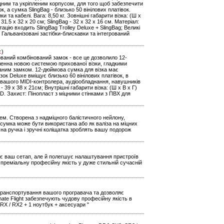
іцним та укріпленим корпусом, для того щоб забезпечити
к, а сумка SlingBag - близько 50 вінілових платівок.
та кабелі. Вага: 8,50 кг. Зовнішні габарити візка: (Ш х
 31.5 x 32 x 20 см; SlingBag - 32 x 32 x 16 см. Матеріал:
цію входить SlingBag Trolley Deluxe + SlingBag; Великі
; Гальванізовані застібки-блискавки та інтегрований
є
)
дований комбінований замок - все це дозволило 12-
іленна новою системою прихованої візки, гладкими
аним замком. 12-дюймова сумка для візка має
ізок Deluxe вміщує близько 60 вінілових платівок, в
ня вашого MIDI-контролера, аудіообладнання, навушників
g - 39 x 38 x 21см; Внутрішні габарити візка: (Ш х В х Г)
0D. Захист: Пінопласт з міцними стінками з ПВХ для
ем. Створена з надміцного балістичного нейлону,
 сумка може бути використана або як валіза на міцних
чна ручка і зручні коліщатка зроблять вашу подорож
ртує ваш сетап, але й полегшує налаштування пристроїв
преміальну професійну якість у дуже стильній сучасній
е транспортування вашого програвача та дозволяє
ate Flight забезпечують чудову професійну якість в
RX / RX2 + 1 ноутбук + аксесуари "