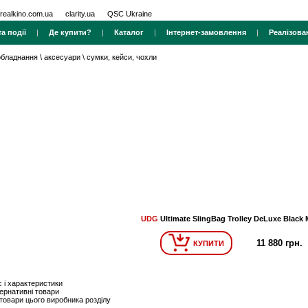
realkino.com.ua
clarity.ua
QSC Ukraine
а події
|
Де купити?
|
Каталог
|
Інтернет-замовлення
|
Реалізова
 обладнання
\
аксесуари
\
сумки, кейси, чохли
UDG
Ultimate SlingBag Trolley DeLuxe Black
11 880 грн.
КУПИТИ
 і характеристики
ернативні товари
 товари цього виробника розділу