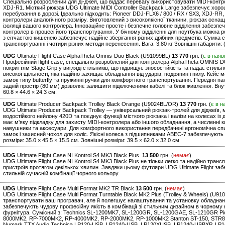
Спеціально розроблений для ді-джея, що віддає перевагу використовувати MIDI-контрол
XDJ-R1. Місткий рюкзак UDG Ultimate MIDI Controller Backpack Large забезпечує хор
перебування в дорозі. Ідеально підходить: Pioneer DDJ-FLX6 / 800 / RX / SX3, XDJ-RR,
контролери аналогічного розміру. Виготовлений з високоякісної тканини, рюкзак осн
ізоляції вашого контролера. Інноваційне просте і безпечне головне відділення забезпе
контролер в процесі його транспортування. У бічному відділенні для ноутбука можна р
з сітчастою кишенею забезпечує надійне зберігання різних дрібних предметів. Сумка 
транспортуванні і чотири різних методи перенесення. Вага: 3,80 кг Зовнішні габарити: 
UDG
Ultimate Flight Case AlphaTheta Omnis-Duo Black (U91099BL)
13 770
грн. (
є в наяв
Професійний flight case, спеціально розроблений для контролера AlphaTheta OMNIS-D
покриттям Stage Grip у вигляді стільників, що підвищує зносостійкість та надає стил
високої щільності, яка надійно захищає обладнання від ударів, подряпин і пилу. Кейс ма
замок типу butterfly та пружинні ручки для комфортного транспортування. Передня па
задній простір (80 мм) дозволяє залишити підключеними кабелі та блок живлення. Внутрі
60.8 × 44.6 × 24.3 см.
UDG
Ultimate Producer Backpack Trolley Black Orange (U9024BL/OR)
13 770
грн. (
є в н
UDG Ultimate Producer Backpack Trolley — універсальний рюкзак-тролей для діджеїв, м
водостійкого нейлону 420D та поєднує функції місткого рюкзака і валізи на колесах і
має м'яку підкладку для захисту MIDI-контролера або іншого обладнання, а численні к
навушники та аксесуари. Для комфортного використання передбачені ергономічна спин
замок і захисний чохол для коліс. Якісні колеса з підшипниками ABEC-7 забезпечують
розміри: 35.0 × 45.5 × 15.5 см. Зовнішні розміри: 39.5 × 62.0 × 32.0 см
UDG
Ultimate Flight Case NI Kontrol S4 MK3 Black Plus
13 500
грн. (
немає
)
UDG Ultimate Flight Case NI Kontrol S4 MK3 Black Plus не тільки легко та надійно тра
пристроїв протягом декількох хвилин. Завдяки цьому футляри UDG Ultimate Flight за
стильній сучасній комбінації чорного кольору.
UDG
Ultimate Flight Case Multi Format MK2 TR Black
13 500
грн. (
немає
)
UDG Ultimate Flight Case Multi Format Turntable Black MK2 Plus (Trolley & Wheels) (U
транспортувати ваш програвач, але й полегшує налаштування та установку обладнання
забезпечують чудову професійну якість в комбінації зі стильним дизайном в чорному 
фурнітура. Сумісний з: Technics SL-1200MK7, SL-1200GR, SL-1200GAE, SL-1210GR Pi
8000MK2, RP-7000MK2, RP-4000MK2, RP-2000MK2, RP-1000MK2 Stanton ST-150, STR8.15
Numark TTX Audio Technica LP120-USB, LP1240-USB, LP120XUSB, LP1240-USBXP, LP14