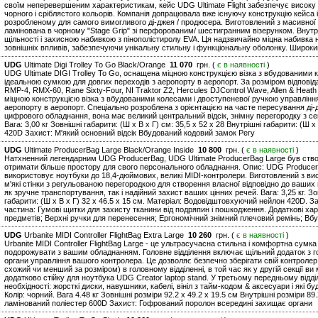
своїм неперевершеним характеристикам, кейс UDG Ultimate Flight забезпечує високу п
чорного і сріблястого кольорів. Компанія допрацювала вже існуючу конструкцію кейса і
розробленому для самого вимогливого ді-джея / продюсера. Виготовлений з масивно
ламінована в чорному "Stage Grip" зі перфорованим/ шестигранним візерунком. Внут
щільності і захисною набивкою з пінополістиролу EVA. Ця надзвичайно міцна набивка 
зовнішніх впливів, забезпечуючи унікальну стильну і функціональну оболонку. Широки
UDG
Ultimate Digi Trolley To Go Black/Orange
11 070
грн. (
є в наявності
)
UDG Ultimate DIGI Trolley To Go, оснащена міцною конструкцією візка з вбудованими 
ідеальною сумкою для довгих переходів з аеропорту в аеропорт. За розміром відповід
RMP-4, RMX-60, Rane Sixty-Four, NI Traktor Z2, Hercules DJControl Wave, Allen & Heat
міцною конструкцією візка з вбудованими колесами і двоступеневої ручкою управління
аеропорту в аеропорт. Спеціально розроблена з орієнтацією на часте пересування ді-д
цифрового обладнання, вона має великий центральний відсік, знімну перегородку з се
Вага: 3,00 кг Зовнішні габарити: (Ш х В х Г) см: 35,5 x 52 x 28 Внутрішні габарити: (Ш 
420D Захист: М'який основний відсік Вбудований кодовий замок Регу
UDG
Ultimate ProducerBag Large Black/Orange Inside
10 800
грн. (
є в наявності
)
Натхненний легендарним UDG ProducerBag, UDG Ultimate ProducerBag Large був створ
отримати більше простору для свого персонального обладнання. Опис: UDG ProducerB
використовує ноутбуки до 18,4-дюймових, великі MIDI-контролери. Виготовлений з ви
м'які стінки з регульованою перегородкою для створення власної відповідно до ваших
як зручне транспортування, так і надійний захист ваших цінних речей. Вага: 3,25 кг. Зов
габарити: (Ш х В х Г) 32 x 46.5 x 15 см. Матеріал: Водовідштовхуючий нейлон 420D. За
частина: Гумові щитки для захисту тканини від подряпин і пошкодження. Додаткові ха
предметів; Верхні ручки для перенесення; Ергономічний знімний плечовий ремінь; Вб
UDG
Urbanite MIDI Controller FlightBag Extra Large
10 260
грн. (
є в наявності
)
Urbanite MIDI Controller FlightBag Large - це ультрасучасна стильна і комфортна сумка
подорожувати з вашим обладнанням. Головне відділення включає щільний додаток з го
органи управління вашого контролера. Це дозволяє безпечно зберігати свій контролер
схожий чи менший за розміром) в головному відділенні, в той час як у другій секції ви
додатково стійку для ноутбука UDG Creator laptop stand. У третьому передньому відді
необхідності: жорсткі диски, навушники, кабелі, вініл з тайм-кодом & аксесуари і які б
Колір: чорний. Вага 4.48 кг Зовнішні розміри 92.2 x 49.2 x 19.5 см Внутрішні розміри 
ламінований поліестер 600D Захист: Гофрований поролон всередині захищає органи