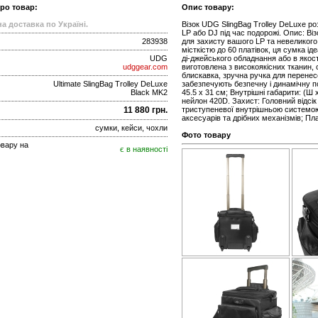
про товар:
Опис товару:
а доставка по Україні.
Візок UDG SlingBag Trolley DeLuxe р
LP або DJ під час подорожі. Опис: Ві
283938
для захисту вашого LP та невеликого
місткістю до 60 платівок, ця сумка і
UDG
ді-джейського обладнання або в якос
udggear.com
виготовлена з високоякісних тканин, с
блискавка, зручна ручка для перенес
Ultimate SlingBag Trolley DeLuxe
забезпечують безпечну і динамічну под
Black MK2
45.5 x 31 см; Внутрішні габарити: (Ш 
нейлон 420D. Захист: Головний відсі
11 880 грн.
триступеневої внутрішньою системою
аксесуарів та дрібних механізмів; Пл
сумки, кейси, чохли
Фото товару
овару на
є в наявності