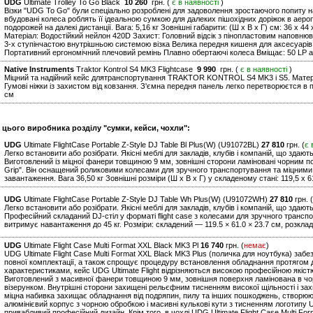
UDG
Ultimate Trolley To Go Black
10 260
грн. (
є в наявності
)
Візки "UDG To Go" були спеціально розроблені для задоволення зростаючого попиту на 
вбудовані колеса роблять її ідеальною сумкою для далеких пішохідних доріжок в аероп
подорожей на далекі дистанції. Вага: 5,16 кг Зовнішні габарити: (Ш х В х Г) см: 36 x 44 
Матеріал: Водостійкий нейлон 420D Захист: Головний відсік з пінопластовим наповню
3-х ступінчастою внутрішньою системою візка Велика передня кишеня для аксесуарів
Портативний ергономічний плечовий ремінь Плавно обертаючі колеса Вміщає: 50 LP а
Native Instruments
Traktor Kontrol S4 MK3 Flightcase
9 990
грн. (
є в наявності
)
Міцний та надійний кейс длятранспортування TRAKTOR KONTROL S4 MK3 і S5. Матері
Гумові ніжки із захистом від ковзання. З'ємна передня панель легко перетворюєтся в пі
см
 цього виробника розділу "сумки, кейси, чохли":
UDG
Ultimate FlightCase Portable Z-Style DJ Table Bl Plus(W) (U91072BL)
27 810
грн. (
є 
Легко встановити або розібрати. Якісні меблі для закладів, клубів і компаній, що здают
Виготовлений із міцної фанери товщиною 9 мм, зовнішні сторони ламіновані чорним 
Grip". Він оснащений роликовими колесами для зручного транспортування та міцними
завантаження. Вага 36,50 кг Зовнішні розміри (Ш x В x Г) у складеному стані: 119,5 x 61
UDG
Ultimate FlightCase Portable Z-Style DJ Table Wh Plus(W) (U91072WH)
27 810
грн. (
Легко встановити або розібрати. Якісні меблі для закладів, клубів і компаній, що здают
Професійний складаний DJ-стіл у форматі flight case з колесами для зручного трансп
витримує навантаження до 45 кг. Розміри: складений — 119.5 × 61.0 × 23.7 см, розклад
UDG
Ultimate Flight Case Multi Format XXL Black MK3 Pl
16 740
грн. (
немає
)
UDG Ultimate Flight Case Multi Format XXL Black MK3 Plus (поличка для ноутбука) заб
повної комплектації, а також спрощує процедуру встановлення обладнання протягом д
характеристиками, кейс UDG Ultimate Flight відрізняються високою професійною якіс
Виготовлений з масивної фанери товщиною 9 мм, зовнішня поверхня ламінована в чо
візерунком. Внутрішні сторони захищені рельєфним тисненням високої щільності і за
міцна набивка захищає обладнання від подряпин, пилу та інших пошкоджень, створюю
алюмінієвий корпус з чорною обробкою і масивні кулькові кути з тисненням логотипу U
привабливий професійний дизайн. Крім того, в чохлі UDG Ultimate Flight Case Multi Fo