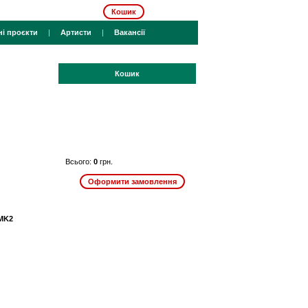
Кошик
ні проєкти
|
Артисти
|
Вакансії
Кошик
Всього:
0
грн.
 MK2