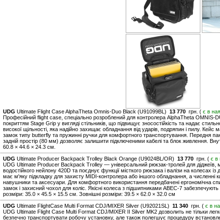
UDG
Ultimate Flight Case AlphaTheta Omnis-Duo Black (U91099BL)
13 770
грн. (
є в на
Професійний flight case, спеціально розроблений для контролера AlphaTheta OMNIS-D
покриттям Stage Grip у вигляді стільників, що підвищує зносостійкість та надає стил
високої щільності, яка надійно захищає обладнання від ударів, подряпин і пилу. Кейс ма
замок типу butterfly та пружинні ручки для комфортного транспортування. Передня па
задній простір (80 мм) дозволяє залишити підключеними кабелі та блок живлення. Внутрі
60.8 × 44.6 × 24.3 см.
UDG
Ultimate Producer Backpack Trolley Black Orange (U9024BL/OR)
13 770
грн. (
є в
UDG Ultimate Producer Backpack Trolley — універсальний рюкзак-тролей для діджеїв, м
водостійкого нейлону 420D та поєднує функції місткого рюкзака і валізи на колесах і
має м'яку підкладку для захисту MIDI-контролера або іншого обладнання, а численні к
навушники та аксесуари. Для комфортного використання передбачені ергономічна спин
замок і захисний чохол для коліс. Якісні колеса з підшипниками ABEC-7 забезпечують
розміри: 35.0 × 45.5 × 15.5 см. Зовнішні розміри: 39.5 × 62.0 × 32.0 см
UDG
Ultimate FlightCase Multi Format CDJ/MIXER Silver (U92021SL)
11 340
грн. (
є в н
UDG Ultimate Flight Case Multi Format CDJ/MIXER II Silver MK2 дозволить не тільки ле
безпечно транспортувати робочу установку, але також полегшує процедуру встановл