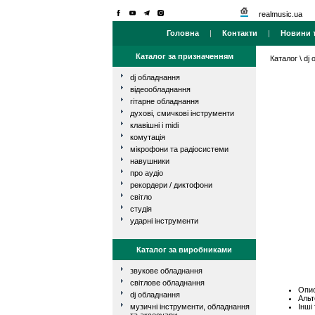
realmusic.ua
Головна
|
Контакти
|
Новини т
Каталог за призначенням
Каталог
\
dj
dj обладнання
відеообладнання
гітарне обладнання
духові, смичкові інструменти
клавішні і midi
комутація
мікрофони та радіосистеми
навушники
про аудіо
рекордери / диктофони
світло
студія
ударні інструменти
Каталог за виробниками
звукове обладнання
світлове обладнання
Опис
dj обладнання
Альт
Інші
музичні інструменти, обладнання