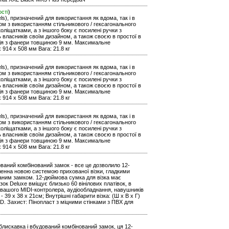
ості
)
ls), призначений для використання як вдома, так і в
уром з використанням стільникового / гексагонального
оліщатками, а з іншого боку є посилені ручки з
ь власників своїм дизайном, а також своєю в простої в
кція з фанери товщиною 9 мм. Максимальне
 914 x 508 мм Вага: 21.8 кг
ls), призначений для використання як вдома, так і в
уром з використанням стільникового / гексагонального
оліщатками, а з іншого боку є посилені ручки з
ь власників своїм дизайном, а також своєю в простої в
кція з фанери товщиною 9 мм. Максимальне
 914 x 508 мм Вага: 21.8 кг
ls), призначений для використання як вдома, так і в
уром з використанням стільникового / гексагонального
оліщатками, а з іншого боку є посилені ручки з
ь власників своїм дизайном, а також своєю в простої в
кція з фанери товщиною 9 мм. Максимальне
 914 x 508 мм Вага: 21.8 кг
дований комбінований замок - все це дозволило 12-
іленна новою системою прихованої візки, гладкими
аним замком. 12-дюймова сумка для візка має
ізок Deluxe вміщує близько 60 вінілових платівок, в
ня вашого MIDI-контролера, аудіообладнання, навушників
g - 39 x 38 x 21см; Внутрішні габарити візка: (Ш х В х Г)
0D. Захист: Пінопласт з міцними стінками з ПВХ для
блискавка і вбудований комбінований замок, ця 12-