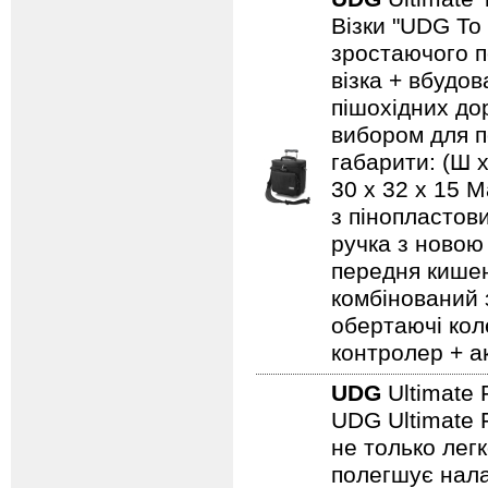
Візки "UDG To
зростаючого п
візка + вбудо
пішохідних дор
вибором для по
габарити: (Ш х
30 x 32 x 15 
з пінопластов
ручка з новою
передня кишен
комбінований 
обертаючі кол
контролер + а
UDG
Ultimate 
UDG Ultimate F
не только лег
полегшує нала