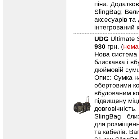
піна. Додатков
SlingBag; Вели
аксесуарів та 
інтегрований 
UDG
Ultimate 
930
грн. (
нема
Нова система п
блискавка і в
дюймовій сумці
Опис: Сумка н
обертовими ко
вбудованим ко
підвищену міцн
довговічність.
SlingBag - бли
для розміщенн
та кабелів. Ваг