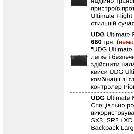
надійно транс
пристроїв про
Ultimate Fligh
стильній сучас
UDG
Ultimate 
660
грн. (
нема
"UDG Ultimate
легке і безпе
здійснити нал
кейси UDG Ult
комбінації зі
контролер Pio
UDG
Ultimate 
Спеціально ро
використовуват
SX3, SR2 і XDJ
Backpack Larg