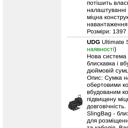
потішить влас
налаштуванні 
міцна констру
навантаження: 
Розміри: 1397 
UDG
Ultimate 
наявності
)
Нова система п
блискавка і в
дюймовій сумці
Опис: Сумка н
обертовими ко
вбудованим ко
підвищену міцн
довговічність.
SlingBag - бли
для розміщенн
та кабелів. Ваг