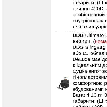
габарити: (Ш 
нейлон 420D. 
комбінований 
внутрішньою с
для аксесуарів
UDG
Ultimate 
880
грн. (
нема
UDG SlingBag 
або DJ обладн
DeLuxe має до
є ідеальним д
Сумка виготов
пінопластовим
комфортною ру
вбудованими к
Вага: 4,10 кг.
габарити: (Ш 