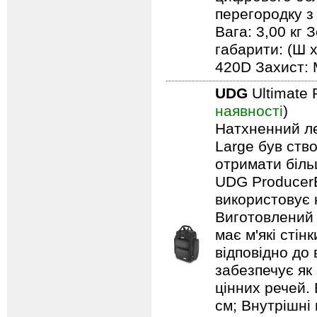
перегородку з
Вага: 3,00 кг 
габарити: (Ш х
420D Захист: 
UDG
Ultimate 
наявності
)
Натхненний л
Large був ство
отримати біль
UDG ProducerB
використовує 
Виготовлений 
має м'які сті
відповідно до
забезпечує як
цінних речей. 
см; Внутрішні 