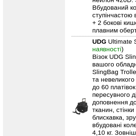
нейлон 420D. 
Вбудований ко
ступінчастою 
+ 2 бокові киш
плавним обер
UDG
Ultimate 
наявності
)
Візок UDG Sli
вашого обладн
SlingBag Trol
та невеликого
до 60 платівок
пересувного д
доповнення до
тканин, стінки
блискавка, зр
вбудовані кол
4,10 кг. Зовні