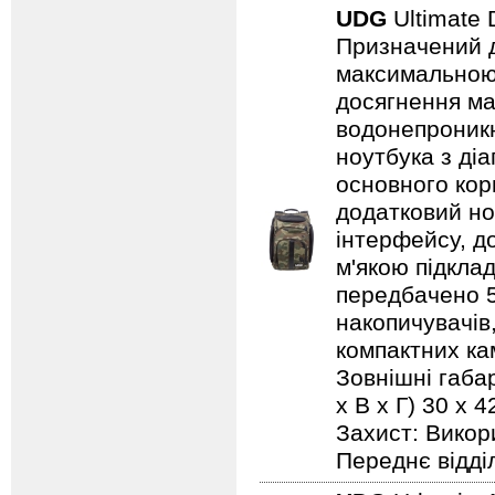
UDG
Ultimate 
Призначений дл
максимальною 
досягнення ма
водонепроникн
ноутбука з ді
основного кор
додатковий но
інтерфейсу, д
м'якою підкла
передбачено 5 
накопичувачів,
компактних кам
Зовнішні габар
х В х Г) 30 x
Захист: Викор
Переднє відді