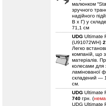
малюнком "Sta
зручного тран
надійного підй
В x Г) у склад
71,1 см
UDG
Ultimate 
(U91072WH)
2
Легко встанови
компаній, що 
матеріалів. Пр
колесами для 
ламінованої ф
складений — 11
см.
UDG
Ultimate 
740
грн. (
нема
UDG Ultimate F