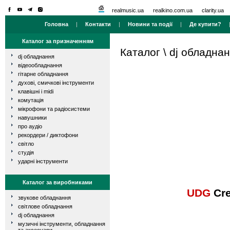
realmusic.ua
realkino.com.ua
clarity.ua
Головна
|
Контакти
|
Новини та події
|
Де купити?
Каталог за призначенням
Каталог
\
dj обладна
dj обладнання
відеообладнання
гітарне обладнання
духові, смичкові інструменти
клавішні і midi
комутація
мікрофони та радіосистеми
навушники
про аудіо
рекордери / диктофони
світло
студія
ударні інструменти
Каталог за виробниками
UDG
Cre
звукове обладнання
світлове обладнання
dj обладнання
музичні інструменти, обладнання