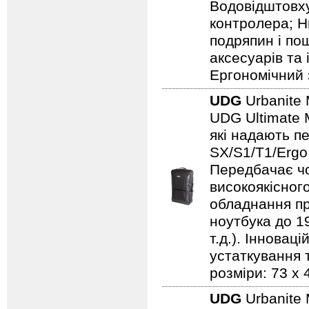
Водовідштовху
контролера; Н
подряпин і по
аксесуарів та
Ергономічний 
UDG
Urbanite 
UDG Ultimate 
які надають п
SX/S1/T1/Ergo
Передбачає чо
високоякісного
обладнання пр
ноутбука до 19
т.д.). Іннова
устаткування т
розміри: 73 x 
UDG
Urbanite 