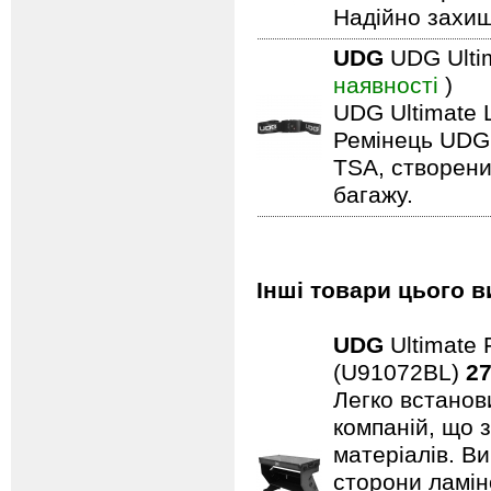
Надійно захищ
UDG
UDG Ulti
наявності
)
UDG Ultimate 
Ремінець UDG 
TSA, створени
багажу.
Інші товари цього в
UDG
Ultimate 
(U91072BL)
27
Легко встанови
компаній, що 
матеріалів. В
сторони ламін