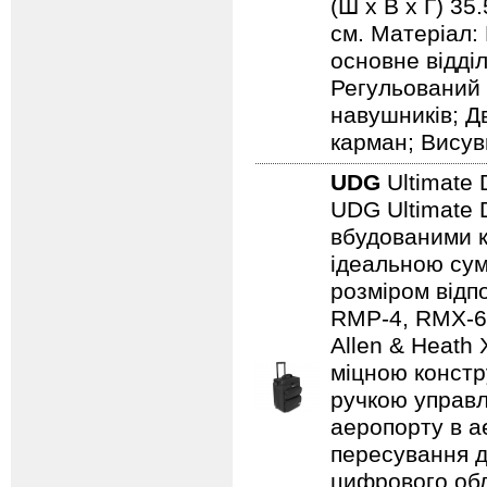
(Ш х В х Г) 35
см. Матеріал:
основне відді
Регульований 
навушників; Д
карман; Висув
UDG
Ultimate 
UDG Ultimate D
вбудованими к
ідеальною сум
розміром відп
RMP-4, RMX-60,
Allen & Heath
міцною констр
ручкою управл
аеропорту в а
пересування д
цифрового обл