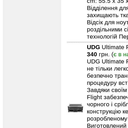
cm: 55.5 x 35
Відділення дл
захищають тка
Відсік для но
роздільними с
технологій Пе
UDG
Ultimate 
340
грн. (
є в н
UDG Ultimate F
не тільки лег
безпечно тран
процедуру вст
Завдяки своїм
Flight забезпе
чорного і срі
конструкцію ке
розробленому 
Виготовлений 