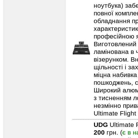
ноутбука) заб
повної компле
обладнання пр
характеристик
професійною я
Виготовлений 
ламінована в 
візерунком. В
щільності і з
міцна набивка
пошкоджень, с
Широкий алюмі
з тисненням л
незмінно прив
Ultimate Fligh
UDG
Ultimate 
200
грн. (
є в н