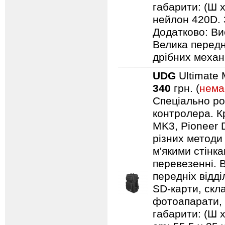
габарити: (Ш х
нейлон 420D. 
Додатково: Ви
Велика передн
дрібних механ
UDG
Ultimate 
340
грн. (
нема
Спеціально ро
контролера. Кр
MK3, Pioneer 
різних методи
м'якими стінк
перевезенні. В
передніх відд
SD-карти, скл
фотоапарати, 
габарити: (Ш х