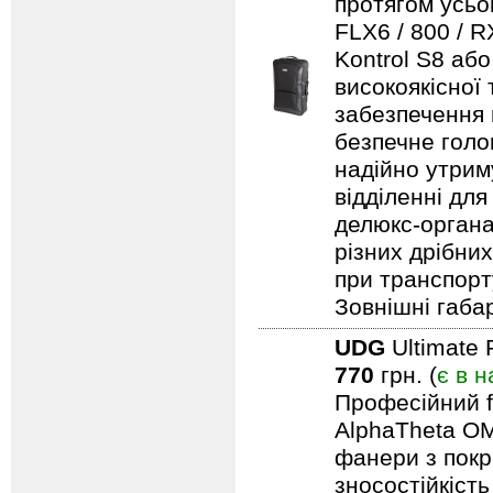
протягом усьо
FLX6 / 800 / 
Kontrol S8 аб
високоякісної
забезпечення н
безпечне голо
надійно утрим
відділенні для
делюкс-органа
різних дрібни
при транспорту
Зовнішні габар
UDG
Ultimate 
770
грн. (
є в н
Професійний f
AlphaTheta OM
фанери з покри
зносостійкіст