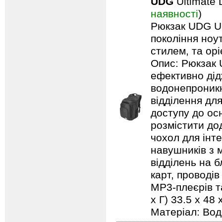
UDG
Ultimate 
наявності
)
Рюкзак UDG Ult
покоління ноу
стилем, та ор
Опис: Рюкзак 
ефективно дід
водонепроникн
відділення дл
доступу до ос
розмістити до
чохол для інт
навушників з м
відділень на 
карт, проводів
MP3-плеєрів та
х Г) 33.5 x 48 
Матеріал: Вод