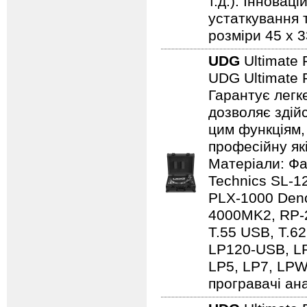
т.д.). Іннова
устаткування т
розміри 45 x 3
UDG
Ultimate 
UDG Ultimate 
Гарантує легк
дозволяє здій
цим функціям,
професійну які
Матеріали: Фа
Technics SL-
PLX-1000 Den
4000MK2, RP-2
T.55 USB, T.6
LP120-USB, L
LP5, LP7, LPW
програвачі ана