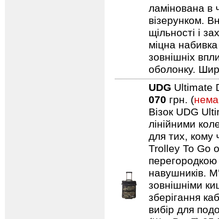
ламінована в 
візерунком. В
щільності і з
міцна набивка
зовнішніх впл
оболонку. Шир
UDG
Ultimate 
070
грн. (
нема
Візок UDG Ulti
лінійними коле
для тих, кому
Trolley To Go
перегородкою 
навушників. М
зовнішніми ки
зберігання каб
вибір для подо