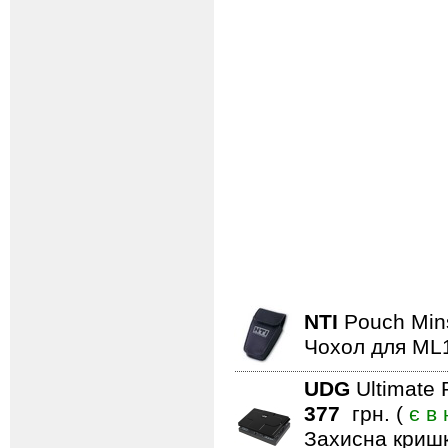
NTI
Pouch Min
Чохол для ML
UDG
Ultimate
377
грн. (
є в
Захисна кришк