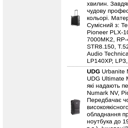
хвилин. Завдя
чудову профес
кольорі. Мате
Сумісний з: 
Pioneer PLX-1
7000MK2, RP-
STR8.150, T.5
Audio Techni
LP140XP, LP3,
UDG
Urbanite 
UDG Ultimate 
які надають пе
Numark NV, Pi
Передбачає чо
високоякісного
обладнання пр
ноутбука до 19