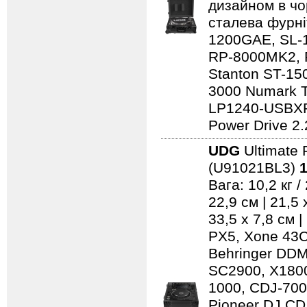
дизайном в чо
сталева фурні
1200GAE, SL-
RP-8000MK2, 
Stanton ST-150
3000 Numark 
LP1240-USBXP
Power Drive 2.
UDG
Ultimate 
(U91021BL3)
1
Вага: 10,2 кг 
22,9 см | 21,5
33,5 x 7,8 см 
PX5, Xone 43C
Behringer DD
SC2900, X1800
1000, CDJ-700
Pioneer DJ CD