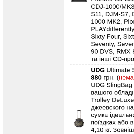
CDJ-1000/MK3
S11, DJM-S7,
1000 MK2, Pio
PLAYdifferentl
Sixty Four, Si
Seventy, Seven
90 DVS, RMX-
та інші CD-про
UDG
Ultimate 
880
грн. (
нема
UDG SlingBag 
вашого обладн
Trolley DeLuxe
джеевского наб
сумка ідеальн
поїздках або 
4,10 кг. Зовні