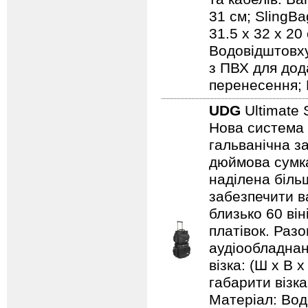
31 см; SlingBa
31.5 x 32 x 20
Водовідштовху
з ПВХ для дод
перенесення; 
UDG
Ultimate 
Нова система 
гальванічна за
дюймова сумка
наділена біль
забезпечити ва
близько 60 він
платівок. Раз
аудіообладнанн
візка: (Ш х В х
габарити візка:
Матеріал: Вод