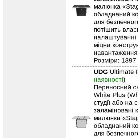
малюнка «Stag
обладнаний ко
для безпечного
потішить влас
налаштуванні 
міцна констру
навантаження: 
Розміри: 1397 
UDG
Ultimate 
наявності
)
Переносний ск
White Plus (Wh
студії або на 
заламіновані 
малюнка «Stag
обладнаний ко
для безпечного