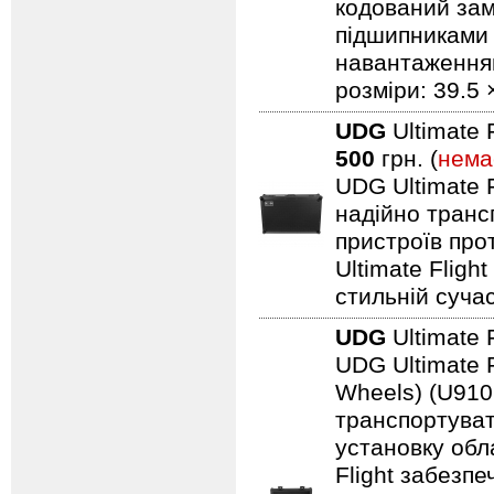
кодований замо
підшипниками 
навантаженням.
розміри: 39.5 
UDG
Ultimate 
500
грн. (
нема
UDG Ultimate F
надійно транс
пристроїв про
Ultimate Fligh
стильній сучас
UDG
Ultimate 
UDG Ultimate F
Wheels) (U910
транспортуват
установку обл
Flight забезпе