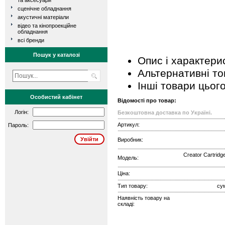
та аксесуари
сценічне обладнання
акустичні матеріали
відео та кінопроекційне
обладнання
всі бренди
Пошук у каталозі
Опис і характери
Альтернативні т
Інші товари цьог
Особистий кабінет
Відомості про товар:
Логін:
Безкоштовна доставка по Україні.
Артикул:
Пароль:
Виробник:
Creator Cartridg
Модель:
Ціна:
Тип товару:
су
Наявність товару на
складі: