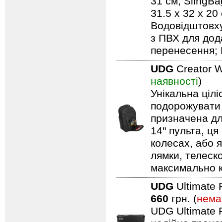
31 см; SlingBa
31.5 x 32 x 20
Водовідштовху
з ПВХ для дод
перенесення; 
UDG
Creator W
наявності
)
Унікальна ціл
подорожувати 
призначена дл
14" пульта, ця
колесах, або я
лямки, телеск
максимально 
UDG
Ultimate 
660
грн. (
нема
UDG Ultimate F