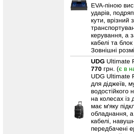
EVA-піною вис
ударів, подряп
кути, врізний 
транспортуван
керування, а 
кабелі та блок
Зовнішні розмі
UDG
Ultimate 
770
грн. (
є в н
UDG Ultimate 
для діджеїв, м
водостійкого н
на колесах із
має м'яку під
обладнання, а
кабелі, навуш
передбачені ер