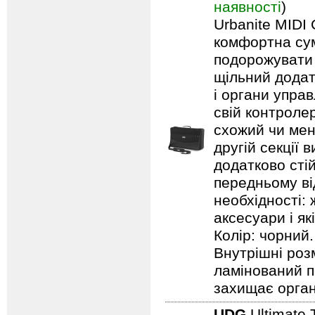
наявності
)
Urbanite MIDI 
комфортна сум
подорожувати 
щільний додат
і органи упра
свій контроле
схожий чи менш
другій секції 
додатково стій
передньому ві
необхідності: 
аксесуари і як
Колір: чорний.
Внутрішні роз
ламінований п
захищає орга
UDG
Ultimate 