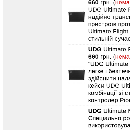
660
грн. (
нема
UDG Ultimate F
надійно транс
пристроїв про
Ultimate Fligh
стильній сучас
UDG
Ultimate 
660
грн. (
нема
"UDG Ultimate
легке і безпе
здійснити нал
кейси UDG Ult
комбінації зі
контролер Pio
UDG
Ultimate 
Спеціально ро
використовуват