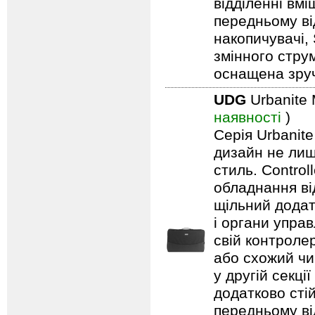
відділенні вм
передньому ві
накопичувачі,
змінного стру
оснащена зру
UDG
Urbanite 
наявності
)
Серія Urbanite
дизайн не лиш
стиль. Contro
обладнання ві
щільний додат
і органи упра
свій контроле
або схожий чи 
у другій секці
додатково стій
передньому ві