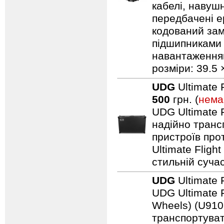
кабелі, навуш
передбачені ер
кодований замо
підшипниками 
навантаженням.
розміри: 39.5 
UDG
Ultimate 
500
грн. (
нема
UDG Ultimate F
надійно транс
пристроїв про
Ultimate Fligh
стильній сучас
UDG
Ultimate 
UDG Ultimate F
Wheels) (U910
транспортуват