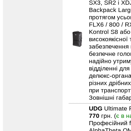
SX3, SR2 і XDJ
Backpack Larg
протягом усьо
FLX6 / 800 / 
Kontrol S8 аб
високоякісної
забезпечення н
безпечне голо
надійно утрим
відділенні для
делюкс-органа
різних дрібни
при транспорту
Зовнішні габар
UDG
Ultimate 
770
грн. (
є в н
Професійний f
AlphaTheta OM