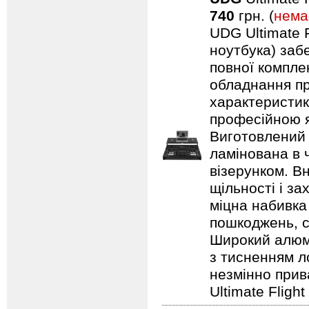
740
грн. (
нема
UDG Ultimate F
ноутбука) заб
повної компле
обладнання пр
характеристик
професійною я
Виготовлений 
ламінована в 
візерунком. В
щільності і з
міцна набивка
пошкоджень, с
Широкий алюмі
з тисненням л
незмінно прив
Ultimate Fligh