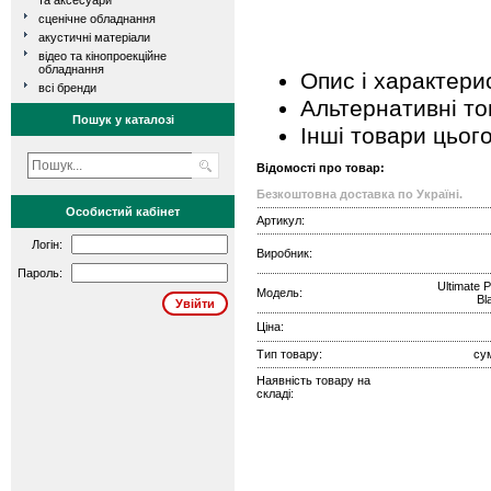
та аксесуари
сценічне обладнання
акустичні матеріали
відео та кінопроекційне
обладнання
Опис і характери
всі бренди
Альтернативні т
Пошук у каталозі
Інші товари цьог
Відомості про товар:
Безкоштовна доставка по Україні.
Особистий кабінет
Артикул:
Логін:
Виробник:
Пароль:
Ultimate 
Модель:
Bl
Ціна:
Тип товару:
су
Наявність товару на
складі: