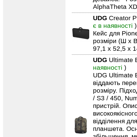
AlphaTheta X
UDG
Creator 
є в наявності
)
Кейс для Pio
розміри (Ш x В
97,1 x 52,5 x 
UDG
Ultimate 
наявності
)
UDG Ultimate B
віддають пере
розміру. Підх
/ S3 / 450, Nu
пристрій. Опи
високоякісног
відділення дл
планшета. Осн
збільшення, м