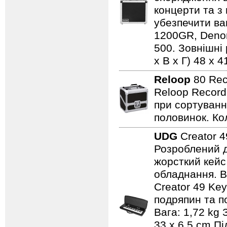
концерти та з 
убезпечити ва
1200GR, Denon
500. Зовнішні 
x В x Г) 48 x 4
Reloop
80 Rec
Reloop Record
при сортуванні
половинок. Кол
UDG
Creator 
Розроблений д
жорсткий кейс
обладнання. В
Creator 49 Key
подряпин та п
Вага: 1,72 kg 
33 x 6.5 cm Пі