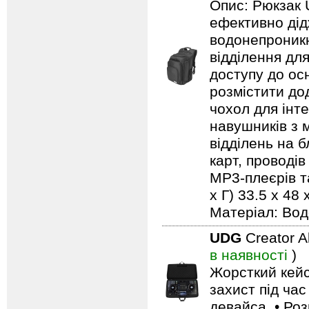
Опис: Рюкзак 
ефективно дід
водонепроникн
відділення дл
доступу до ос
розмістити до
чохол для інт
навушників з м
відділень на 
карт, проводів
MP3-плеєрів та
х Г) 33.5 x 48 
Матеріал: Вод
UDG
Creator 
в наявності
)
Жорсткий кейс
захист під ча
девайса. • Роз