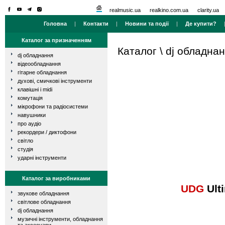
realmusic.ua
realkino.com.ua
clarity.ua
Головна
|
Контакти
|
Новини та події
|
Де купити?
Каталог за призначенням
Каталог
\
dj обладна
dj обладнання
відеообладнання
гітарне обладнання
духові, смичкові інструменти
клавішні і midi
комутація
мікрофони та радіосистеми
навушники
про аудіо
рекордери / диктофони
світло
студія
ударні інструменти
Каталог за виробниками
UDG
Ult
звукове обладнання
світлове обладнання
dj обладнання
музичні інструменти, обладнання