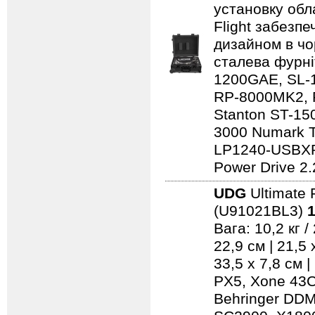
установку обл
Flight забезпе
дизайном в чо
сталева фурні
1200GAE, SL-
RP-8000MK2, 
Stanton ST-150
3000 Numark 
LP1240-USBXP
Power Drive 2.
UDG
Ultimate 
(U91021BL3)
1
Вага: 10,2 кг 
22,9 см | 21,5
33,5 x 7,8 см 
PX5, Xone 43C
Behringer DD