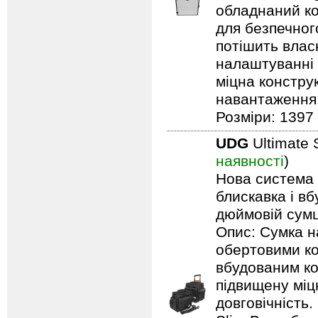
обладнаний ко
для безпечного
потішить влас
налаштуванні 
міцна констру
навантаження: 
Розміри: 1397 
UDG
Ultimate 
наявності
)
Нова система п
блискавка і в
дюймовій сумці
Опис: Сумка н
обертовими ко
вбудованим ко
підвищену міцн
довговічність.