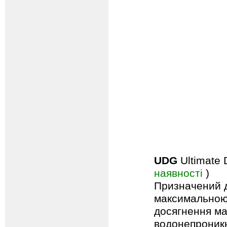
UDG
Ultimate
наявності
)
Призначений дл
максимальною 
досягнення ма
водонепроникн