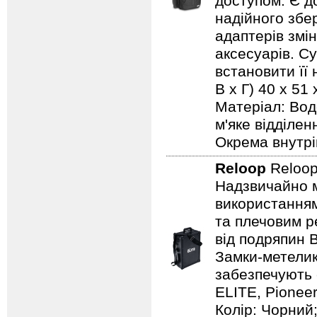
доступом. Є до
надійного збер
адаптерів змі
аксесуарів. С
встановити її 
В х Г) 40 x 51
Матеріал: Вод
м'яке відділе
Окрема внутрі
Reloop
Reloop
Надзвичайно м
використанням
та плечовим р
від подряпин 
Замки-метелик
забезпечують 
ELITE, Pionee
Колір: Чорний;