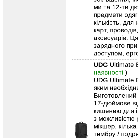
ми та 12-ти д
предмети одягу
кількість, для
карт, проводів
аксесуарів. Ц
зарядного при
доступом, ерг
UDG
Ultimate 
наявності
)
UDG Ultimate B
яким необхідн
Виготовлений 
17-дюймове ві
кишенею для i
з можливістю 
мікшер, кільк
тембру / подря