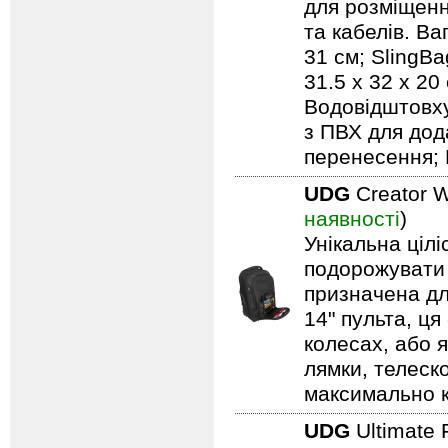
для розміщенн
та кабелів. Ваг
31 см; SlingBa
31.5 x 32 x 20
Водовідштовху
з ПВХ для дод
перенесення; 
UDG
Creator W
наявності
)
Унікальна ціл
подорожувати 
призначена дл
14" пульта, ця
колесах, або я
лямки, телеск
максимально 
UDG
Ultimate 