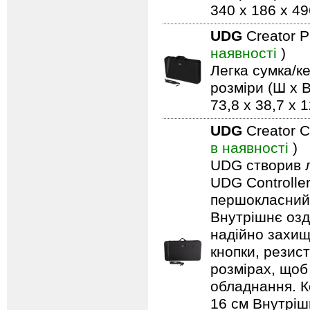
340 x 186 x 49
UDG
Creator 
наявності
)
Легка сумка/ке
розміри (Ш x В
73,8 x 38,7 x 
UDG
Creator C
в наявності
)
UDG створив л
UDG Controlle
першокласний 
Внутрішнє озд
надійно захищ
кнопки, резист
розмірах, щоб
обладнання. Ко
16 см Внутрішн