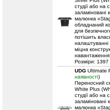
Silver Plus (W
студії або на 
заламіновані 
малюнка «Stag
обладнаний ко
для безпечного
потішить влас
налаштуванні 
міцна констру
навантаження: 
Розміри: 1397 
UDG
Ultimate 
наявності
)
Переносний ск
White Plus (Wh
студії або на 
заламіновані 
малюнка «Stag