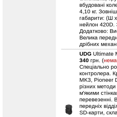
вбудовані кол
4,10 кг. Зовні
габарити: (Ш х
нейлон 420D. 
Додатково: Ви
Велика передн
дрібних механ
UDG
Ultimate 
340
грн. (
нема
Спеціально ро
контролера. Кр
MK3, Pioneer 
різних методи
м'якими стінк
перевезенні. В
передніх відд
SD-карти, скл