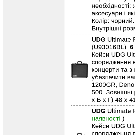
необхідності: 
аксесуари і як
Колір: чорний.
Внутрішні розм
UDG
Ultimate 
(U93016BL)
6
Кейси UDG Ult
спорядження в
концерти та з 
убезпечити ва
1200GR, Denon
500. Зовнішні 
x В x Г) 48 x 4
UDG
Ultimate 
наявності
)
Кейси UDG Ult
спорядження в