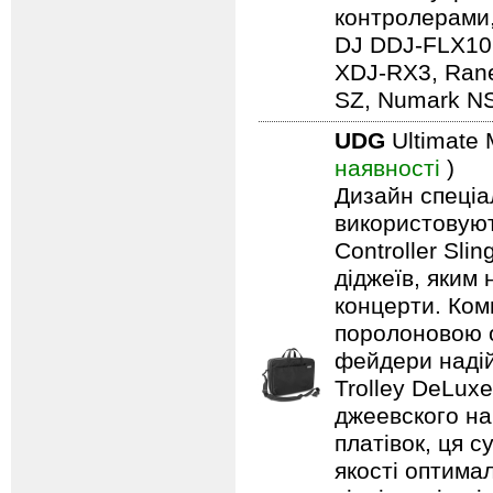
контролерами,
DJ DDJ-FLX10,
XDJ-RX3, Rane
SZ, Numark NS7
UDG
Ultimate 
наявності
)
Дизайн спеціа
використовуют
Controller Sli
діджеїв, яким
концерти. Ком
поролоновою о
фейдери надій
Trolley DeLuxe
джеевского на
платівок, ця 
якості оптима