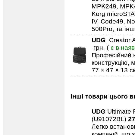
MPK249, MPK49,
Korg microSTA
IV, Code49, No
500Pro, та ін
UDG
Creator 
грн. (
є в наяв
Професійний 
конструкцію, м
77 × 47 × 13 с
Інші товари цього в
UDG
Ultimate 
(U91072BL)
27
Легко встанови
компаній, що 