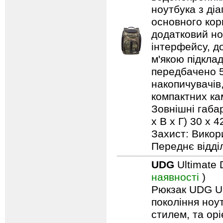
ноутбука з ді
основного кор
додатковий но
інтерфейсу, д
м'якою підкла
передбачено 5 
накопичувачів,
компактних кам
Зовнішні габар
х В х Г) 30 x
Захист: Викор
Переднє відді
UDG
Ultimate 
наявності
)
Рюкзак UDG Ult
покоління ноу
стилем, та ор