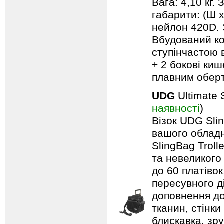
Вага: 4,10 кг.
габарити: (Ш 
нейлон 420D. 
Вбудований ко
ступінчастою 
+ 2 бокові киш
плавним обер
UDG
Ultimate 
наявності
)
Візок UDG Sli
вашого обладн
SlingBag Trol
та невеликого
до 60 платівок
пересувного д
доповнення до
тканин, стінки
блискавка, зр