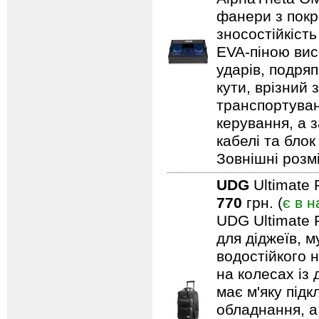
фанери з покри
зносостійкіст
EVA-піною вис
ударів, подряп
кути, врізний 
транспортуван
керування, а 
кабелі та блок
Зовнішні розмі
UDG
Ultimate 
770
грн. (
є в н
UDG Ultimate 
для діджеїв, м
водостійкого н
на колесах із
має м'яку під
обладнання, а