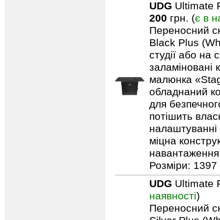
UDG
Ultimate 
200
грн. (
є в н
Переносний ск
Black Plus (Wh
студії або на 
заламіновані 
малюнка «Stag
обладнаний ко
для безпечного
потішить влас
налаштуванні 
міцна констру
навантаження: 
Розміри: 1397 
UDG
Ultimate 
наявності
)
Переносний ск