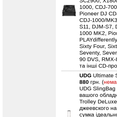
SC2900, X1800
1000, CDJ-700
Pioneer DJ CD
CDJ-1000/MK3
S11, DJM-S7,
1000 MK2, Pio
PLAYdifferentl
Sixty Four, Si
Seventy, Seven
90 DVS, RMX-
та інші CD-про
UDG
Ultimate 
880
грн. (
нема
UDG SlingBag 
вашого обладн
Trolley DeLuxe
джеевского наб
сумка ідеальн