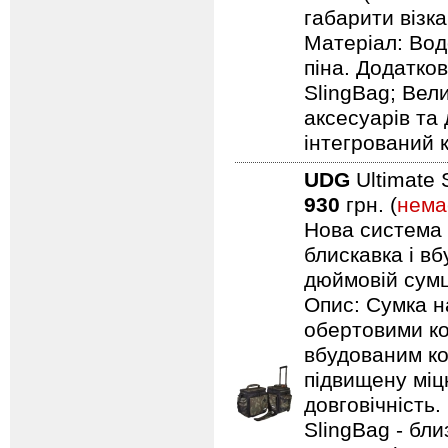
габарити візка:
Матеріал: Вод
піна. Додатков
SlingBag; Вели
аксесуарів та 
інтегрований 
UDG
Ultimate 
930
грн. (
нема
Нова система п
блискавка і в
дюймовій сумці
Опис: Сумка н
обертовими ко
вбудованим ко
підвищену міцн
довговічність.
SlingBag - бли