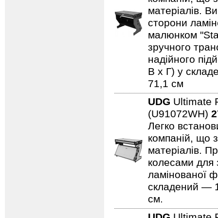
матеріалів. В
сторони ламін
малюнком "Sta
зручного тран
надійного підй
В x Г) у склад
71,1 см
UDG
Ultimate 
(U91072WH)
2
Легко встанови
компаній, що 
матеріалів. Пр
колесами для 
ламінованої ф
складений — 11
см.
UDG
Ultimate 