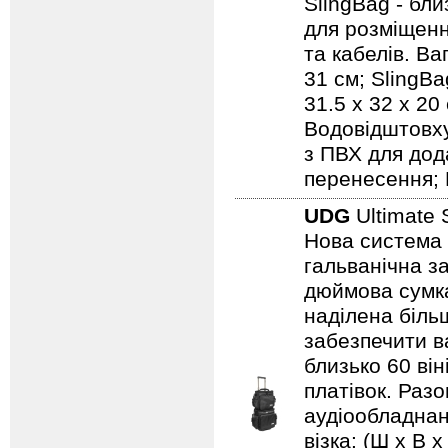
SlingBag - бли
для розміщенн
та кабелів. Ваг
31 см; SlingBa
31.5 x 32 x 20
Водовідштовху
з ПВХ для дод
перенесення; 
UDG
Ultimate 
Нова система 
гальванічна за
дюймова сумка
наділена біль
забезпечити ва
близько 60 він
платівок. Раз
аудіообладнанн
візка: (Ш х В х