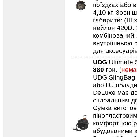
поїздках або 
4,10 кг. Зовні
габарити: (Ш 
нейлон 420D. 
комбінований 
внутрішньою с
для аксесуарів
UDG
Ultimate 
880
грн. (
нема
UDG SlingBag 
або DJ обладн
DeLuxe має до
є ідеальним д
Сумка виготов
пінопластовим
комфортною ру
вбудованими к