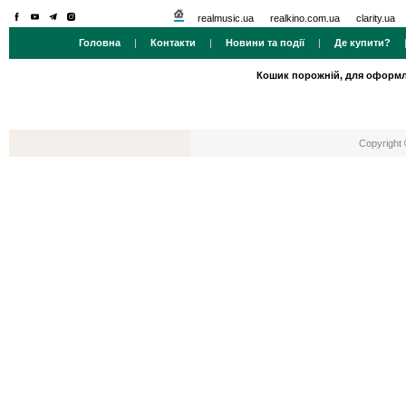
realmusic.ua
realkino.com.ua
clarity.ua
Головна
|
Контакти
|
Новини та події
|
Де купити?
Кошик порожній, для оформл
Copyright