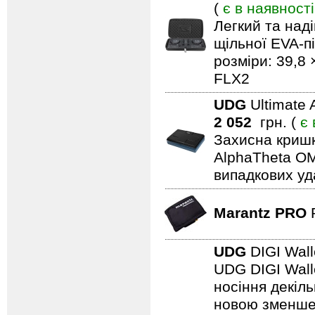
(
є в наявності
Легкий та над
щільної EVA-пі
розміри: 39,8 
FLX2
UDG
Ultimate 
2 052
грн. (
є 
Захисна кришк
AlphaTheta OM
випадкових уд
Marantz PRO
UDG
DIGI Wall
UDG DIGI Walle
носіння декіль
новою зменшен