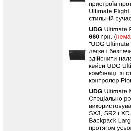
пристроїв про
Ultimate Fligh
стильній сучас
UDG
Ultimate 
660
грн. (
нема
"UDG Ultimate
легке і безпе
здійснити нал
кейси UDG Ult
комбінації зі
контролер Pio
UDG
Ultimate 
Спеціально ро
використовуват
SX3, SR2 і XDJ
Backpack Larg
протягом усьо