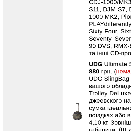
CDJ-1000/MK3
S11, DJM-S7,
1000 MK2, Pio
PLAYdifferentl
Sixty Four, Si
Seventy, Seven
90 DVS, RMX-
та інші CD-про
UDG
Ultimate 
880
грн. (
нема
UDG SlingBag 
вашого обладн
Trolley DeLuxe
джеевского наб
сумка ідеальн
поїздках або 
4,10 кг. Зовні
габарити: (Ш 