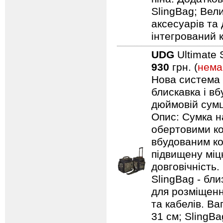
SlingBag; Вели
аксесуарів та 
інтегрований 
UDG
Ultimate 
930
грн. (
нема
Нова система п
блискавка і в
дюймовій сумці
Опис: Сумка н
обертовими ко
вбудованим ко
підвищену міцн
довговічність.
SlingBag - бли
для розміщенн
та кабелів. Ваг
31 см; SlingBa