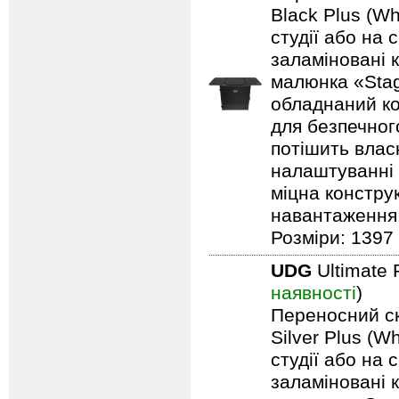
Black Plus (Wh
студії або на 
заламіновані 
малюнка «Stag
обладнаний ко
для безпечного
потішить влас
налаштуванні 
міцна констру
навантаження: 
Розміри: 1397 
UDG
Ultimate 
наявності
)
Переносний ск
Silver Plus (W
студії або на 
заламіновані 