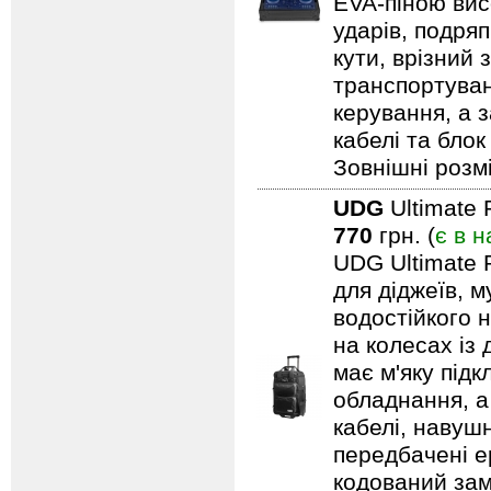
EVA-піною вис
ударів, подряп
кути, врізний 
транспортуван
керування, а 
кабелі та блок
Зовнішні розмі
UDG
Ultimate 
770
грн. (
є в н
UDG Ultimate 
для діджеїв, м
водостійкого н
на колесах із
має м'яку під
обладнання, а
кабелі, навуш
передбачені ер
кодований замо