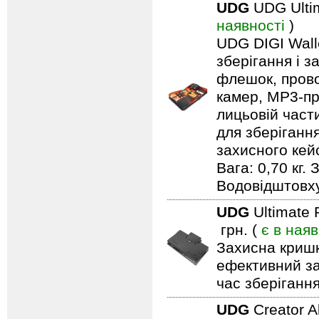
UDG
UDG Ultim
наявності
)
UDG DIGI Walle
зберігання і з
флешок, прово
камер, MP3-про
лицьовій част
для зберіганн
захисного кейс
Вага: 0,70 кг.
Водовідштовх
UDG
Ultimate
грн. (
є в наяв
Захисна кришк
ефективний за
час зберігання
UDG
Creator 