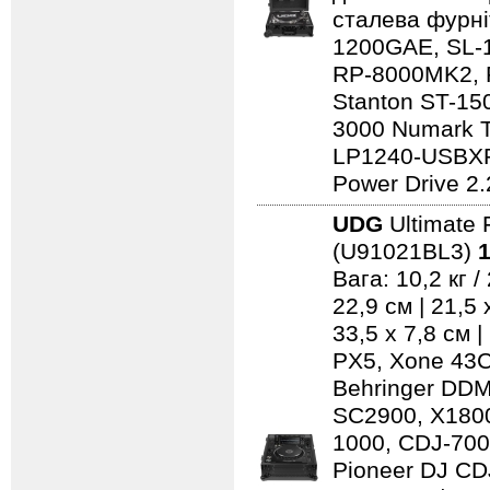
сталева фурні
1200GAE, SL-
RP-8000MK2, 
Stanton ST-150
3000 Numark 
LP1240-USBXP
Power Drive 2.
UDG
Ultimate 
(U91021BL3)
1
Вага: 10,2 кг 
22,9 см | 21,5
33,5 x 7,8 см 
PX5, Xone 43C
Behringer DD
SC2900, X1800
1000, CDJ-700
Pioneer DJ CD