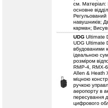
см. Матеріал:
основне відді
Регульований 
навушників; Д
карман; Висув
UDG
Ultimate 
UDG Ultimate D
вбудованими к
ідеальною сум
розміром відп
RMP-4, RMX-60,
Allen & Heath
міцною констр
ручкою управл
аеропорту в а
пересування д
цифрового обл