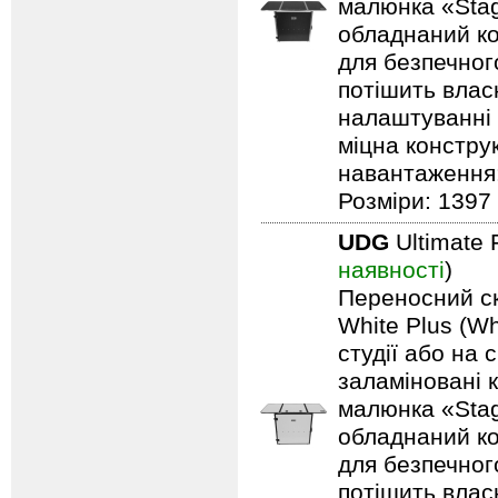
малюнка «Stag
обладнаний ко
для безпечного
потішить влас
налаштуванні 
міцна констру
навантаження: 
Розміри: 1397 
UDG
Ultimate 
наявності
)
Переносний ск
White Plus (Wh
студії або на 
заламіновані 
малюнка «Stag
обладнаний ко
для безпечного
потішить влас