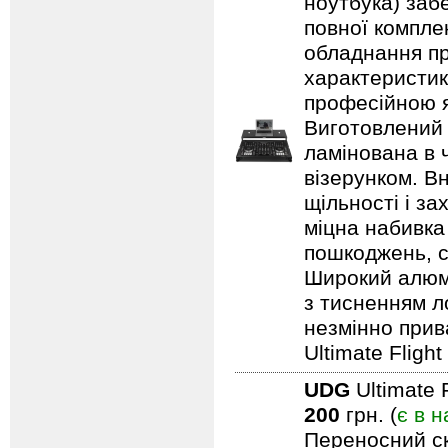
ноутбука) заб
повної компле
обладнання пр
характеристик
професійною я
Виготовлений 
ламінована в 
візерунком. В
щільності і з
міцна набивка
пошкоджень, с
Широкий алюмі
з тисненням л
незмінно прив
Ultimate Fligh
UDG
Ultimate 
200
грн. (
є в н
Переносний ск