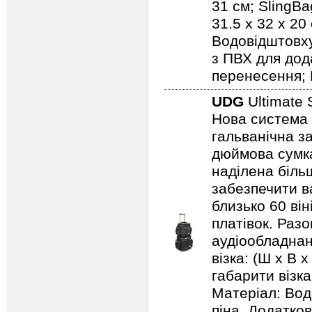
31 см; SlingBa
31.5 x 32 x 20
Водовідштовху
з ПВХ для дод
перенесення; 
UDG
Ultimate 
Нова система 
гальванічна за
дюймова сумка
наділена біль
забезпечити ва
близько 60 він
платівок. Раз
аудіообладнанн
візка: (Ш х В х
габарити візка:
Матеріал: Вод
піна. Додатков