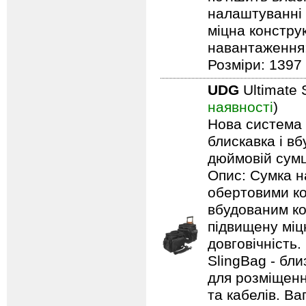
налаштуванні 
міцна констру
навантаження: 
Розміри: 1397 
UDG
Ultimate 
наявності
)
Нова система п
блискавка і в
дюймовій сумці
Опис: Сумка н
обертовими ко
вбудованим ко
підвищену міцн
довговічність.
SlingBag - бли
для розміщенн
та кабелів. Ваг