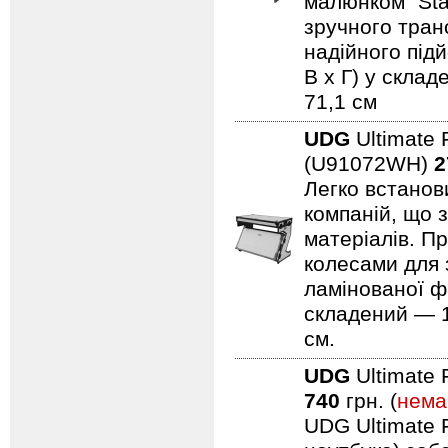
малюнком "Sta
зручного тран
надійного підй
В x Г) у склад
71,1 см
UDG
Ultimate 
(U91072WH)
2
Легко встанови
компаній, що 
матеріалів. Пр
колесами для 
ламінованої ф
складений — 11
см.
UDG
Ultimate 
740
грн. (
нема
UDG Ultimate F