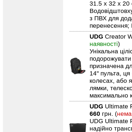
31.5 x 32 x 20
Водовідштовху
з ПВХ для дод
перенесення; 
UDG
Creator W
наявності
)
Унікальна ціл
подорожувати 
призначена дл
14" пульта, ця
колесах, або я
лямки, телеск
максимально 
UDG
Ultimate 
660
грн. (
нема
UDG Ultimate F
надійно транс