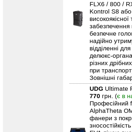
FLX6 / 800 / 
Kontrol S8 аб
високоякісної
забезпечення н
безпечне голо
надійно утрим
відділенні для
делюкс-органа
різних дрібни
при транспорту
Зовнішні габар
UDG
Ultimate 
770
грн. (
є в н
Професійний f
AlphaTheta OM
фанери з покри
зносостійкіст