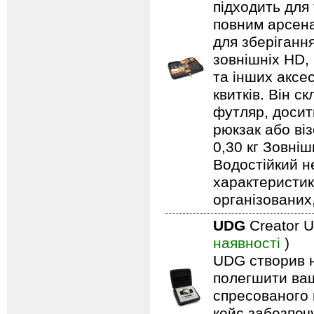
підходить для
повним арсена
для зберіганн
зовнішніх HD, 
та інших аксе
квитків. Він с
футляр, досит
рюкзак або віз
0,30 кг Зовніш
Водостійкий н
характеристик
організованих
UDG
Creator U
наявності
)
UDG створив н
полегшити ваш
спресованого 
кейс забезпечу