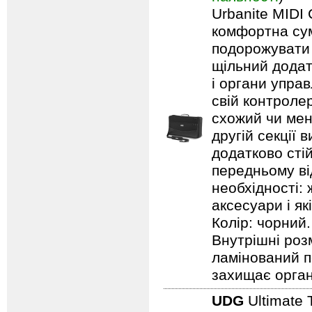
Urbanite MIDI 
комфортна сум
подорожувати 
щільний додат
і органи упра
свій контроле
схожий чи менш
другій секції 
додатково стій
передньому ві
необхідності: 
аксесуари і як
Колір: чорний.
Внутрішні роз
ламінований п
захищає орга
UDG
Ultimate 