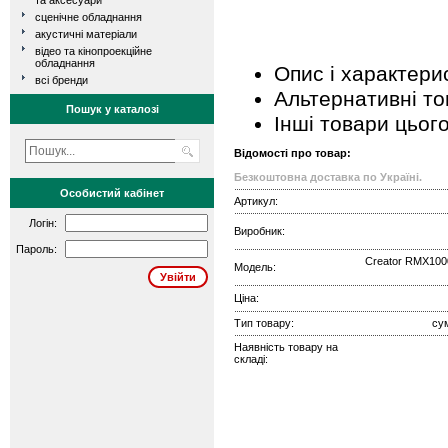
та аксесуари
сценічне обладнання
акустичні матеріали
відео та кінопроекційне
обладнання
Опис і характери
всі бренди
Альтернативні т
Пошук у каталозі
Інші товари цьог
Відомості про товар:
Безкоштовна доставка по Україні.
Особистий кабінет
Артикул:
Логін:
Виробник:
Пароль:
Creator RMX100
Модель:
Ціна:
Тип товару:
су
Наявність товару на
складі: