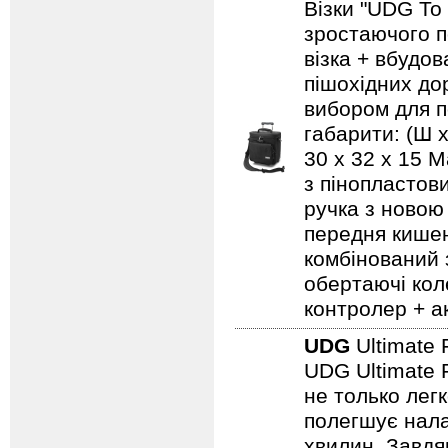
Візки "UDG To
зростаючого п
візка + вбудо
пішохідних дор
вибором для по
габарити: (Ш х
30 x 32 x 15 
з пінопластов
ручка з новою
передня кишен
комбінований 
обертаючі кол
контролер + а
UDG
Ultimate 
UDG Ultimate F
не только лег
полегшує нала
хвилин. Завдя