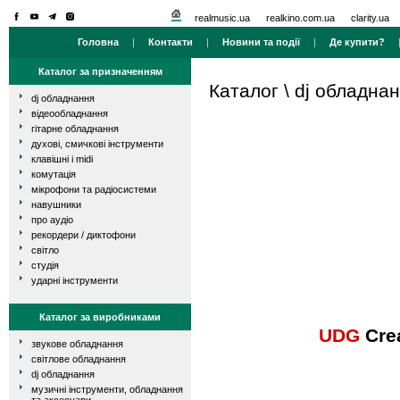
realmusic.ua
realkino.com.ua
clarity.ua
Головна
|
Контакти
|
Новини та події
|
Де купити?
Каталог за призначенням
Каталог
\
dj обладна
dj обладнання
відеообладнання
гітарне обладнання
духові, смичкові інструменти
клавішні і midi
комутація
мікрофони та радіосистеми
навушники
про аудіо
рекордери / диктофони
світло
студія
ударні інструменти
Каталог за виробниками
UDG
Crea
звукове обладнання
світлове обладнання
dj обладнання
музичні інструменти, обладнання