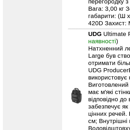
перегородку з
Вага: 3,00 кг 
габарити: (Ш х
420D Захист: 
UDG
Ultimate 
наявності
)
Натхненний л
Large був ство
отримати біль
UDG ProducerB
використовує 
Виготовлений 
має м'які сті
відповідно до
забезпечує як
цінних речей. 
см; Внутрішні 
Водовідштовху