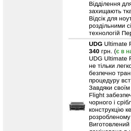
Відділення дл
захищають тка
Відсік для но
роздільними с
технологій Пе
UDG
Ultimate 
340
грн. (
є в н
UDG Ultimate F
не тільки лег
безпечно тран
процедуру вст
Завдяки своїм
Flight забезпе
чорного і срі
конструкцію ке
розробленому 
Виготовлений 