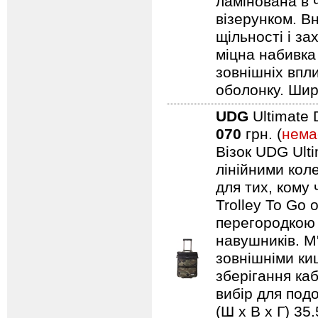
ламінована в 
візерунком. В
щільності і з
міцна набивка
зовнішніх впл
оболонку. Шир
UDG
Ultimate 
070
грн. (
нема
Візок UDG Ulti
лінійними коле
для тих, кому
Trolley To Go
перегородкою 
навушників. М
зовнішніми ки
зберігання каб
вибір для подо
(Ш х В х Г) 35