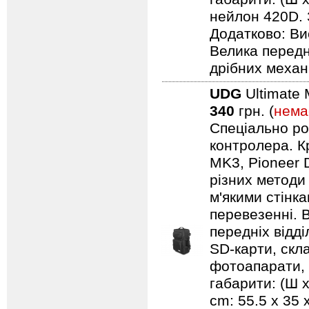
нейлон 420D. 
Додатково: Ви
Велика передн
дрібних механ
UDG
Ultimate 
340
грн. (
нема
Спеціально ро
контролера. Кр
MK3, Pioneer 
різних методи
м'якими стінк
перевезенні. В
передніх відд
SD-карти, скл
фотоапарати, 
габарити: (Ш х
cm: 55.5 x 35