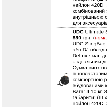
нейлон 420D. 
комбінований 
внутрішньою с
для аксесуарів
UDG
Ultimate 
880
грн. (
нема
UDG SlingBag 
або DJ обладн
DeLuxe має до
є ідеальним д
Сумка виготов
пінопластовим
комфортною ру
вбудованими к
Вага: 4,10 кг.
габарити: (Ш 
нейлон 420D. 