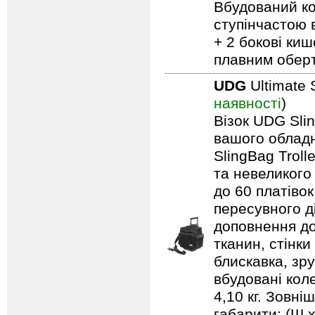
Вбудований ко
ступінчастою 
+ 2 бокові киш
плавним обер
UDG
Ultimate 
наявності
)
Візок UDG Sli
вашого обладн
SlingBag Trol
та невеликого
до 60 платівок
пересувного д
доповнення до
тканин, стінки
блискавка, зр
вбудовані кол
4,10 кг. Зовні
габарити: (Ш х