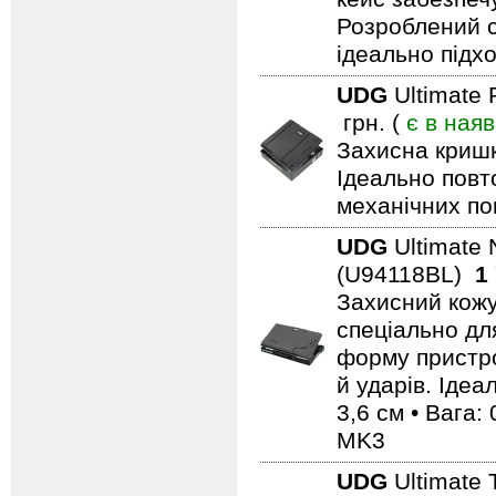
Розроблений сп
ідеально підх
UDG
Ultimate
грн. (
є в наяв
Захисна кришк
Ідеально повт
механічних п
UDG
Ultimate 
(U94118BL)
1
Захисний кожу
спеціально дл
форму пристро
й ударів. Ідеа
3,6 см • Вага: 
MK3
UDG
Ultimate 