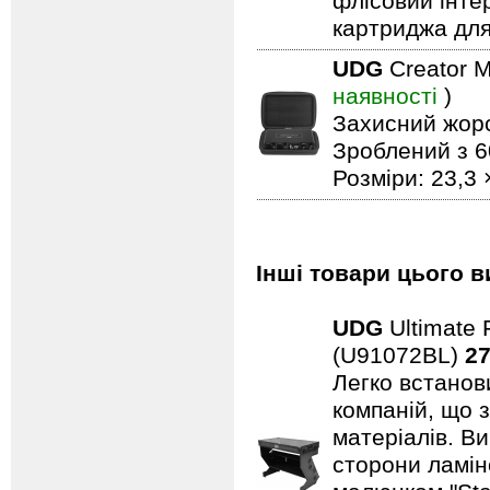
флісовий інтер
картриджа для
UDG
Creator 
наявності
)
Захисний жорс
Зроблений з 6
Розміри: 23,3 
Інші товари цього в
UDG
Ultimate 
(U91072BL)
27
Легко встанови
компаній, що 
матеріалів. В
сторони ламін