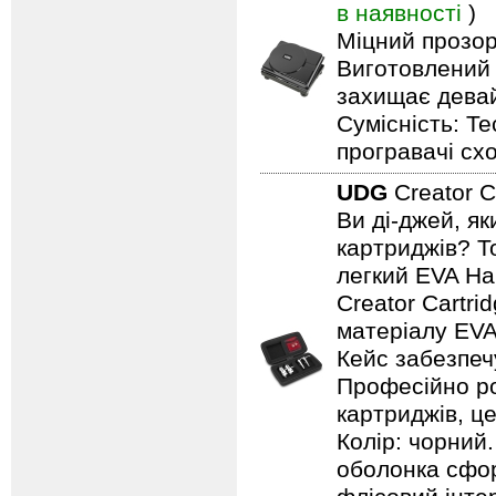
в наявності
)
Міцний прозор
Виготовлений 
захищає девайс
Сумісність: T
програвачі сх
UDG
Creator C
Ви ді-джей, я
картриджів? Т
легкий EVA Ha
Creator Cartr
матеріалу EVA
Кейс забезпечу
Професійно ро
картриджів, ц
Колір: чорний.
оболонка сфор