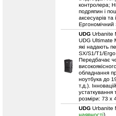
контролера; Н
подряпин і по
аксесуарів та
Ергономічний 
UDG
Urbanite 
UDG Ultimate 
які надають п
SX/S1/T1/Ergo
Передбачає чо
високоякісного
обладнання пр
ноутбука до 19
т.д.). Іннова
устаткування т
розміри: 73 x 
UDG
Urbanite 
наявності
)