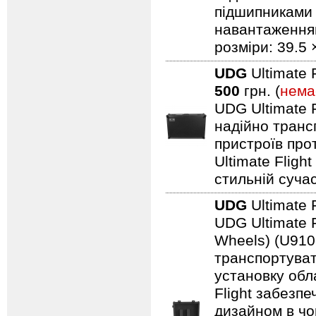
підшипниками 
навантаженням.
розміри: 39.5 
UDG
Ultimate 
500
грн. (
нема
UDG Ultimate F
надійно транс
пристроїв про
Ultimate Fligh
стильній сучас
UDG
Ultimate 
UDG Ultimate F
Wheels) (U910
транспортуват
установку обл
Flight забезпе
дизайном в чо