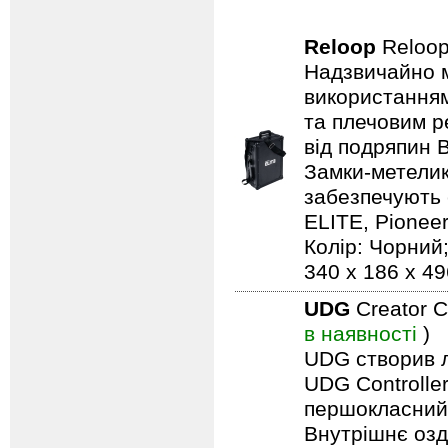
Reloop
Reloop
Надзвичайно м
використанням
та плечовим р
від подряпин 
Замки-метелик
забезпечують 
ELITE, Pionee
Колір: Чорний;
340 x 186 x 49
UDG
Creator C
в наявності
)
UDG створив л
UDG Controlle
першокласний 
Внутрішнє озд