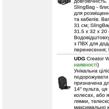
довговічність.
SlingBag - бли
для розміщенн
та кабелів. Ваг
31 см; SlingBa
31.5 x 32 x 20
Водовідштовху
з ПВХ для дод
перенесення; 
UDG
Creator W
наявності
)
Унікальна ціл
подорожувати 
призначена дл
14" пульта, ця
колесах, або я
лямки, телеск
максимально 