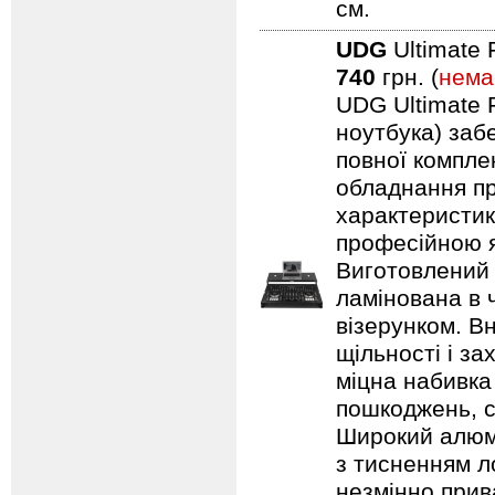
см.
UDG
Ultimate 
740
грн. (
нема
UDG Ultimate F
ноутбука) заб
повної компле
обладнання пр
характеристик
професійною я
Виготовлений 
ламінована в 
візерунком. В
щільності і з
міцна набивка
пошкоджень, с
Широкий алюмі
з тисненням л
незмінно прив