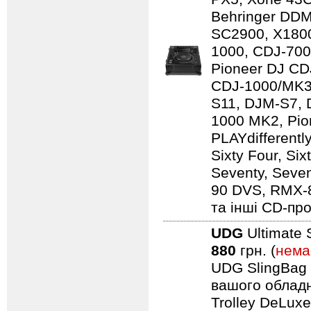
Behringer DD
SC2900, X1800
1000, CDJ-700
Pioneer DJ CD
CDJ-1000/MK3
S11, DJM-S7,
1000 MK2, Pio
PLAYdifferentl
Sixty Four, Si
Seventy, Seven
90 DVS, RMX-
та інші CD-про
UDG
Ultimate 
880
грн. (
нема
UDG SlingBag 
вашого обладн
Trolley DeLuxe