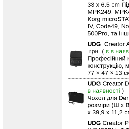
33 x 6.5 cm Пі
MPK249, MPK49,
Korg microSTA
IV, Code49, No
500Pro, та ін
UDG
Creator 
грн. (
є в наяв
Професійний 
конструкцію, м
77 × 47 × 13 с
UDG
Creator 
в наявності
)
Чохол для Den
розміри (Ш x В
x 39,9 x 11,2 с
UDG
Creator 