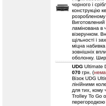
чорного і срі
конструкцію ке
розробленому 
Виготовлений 
ламінована в 
візерунком. В
щільності і з
міцна набивка
зовнішніх впл
оболонку. Шир
UDG
Ultimate 
070
грн. (
нема
Візок UDG Ulti
лінійними коле
для тих, кому
Trolley To Go
перегородкою 