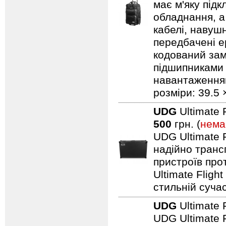
має м'яку під
обладнання, а
кабелі, навуш
передбачені ер
кодований замо
підшипниками 
навантаженням.
розміри: 39.5 
UDG
Ultimate 
500
грн. (
нема
UDG Ultimate F
надійно транс
пристроїв про
Ultimate Fligh
стильній сучас
UDG
Ultimate 
UDG Ultimate F