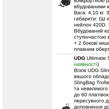
комфортною ру
вбудованими к
Вага: 4,10 кг.
габарити: (Ш 
нейлон 420D. 
Вбудований ко
ступінчастою 
+ 2 бокові киш
плавним обер
UDG
Ultimate 
наявності
)
Візок UDG Sli
вашого обладн
SlingBag Trol
та невеликого
до 60 платівок
пересувного д
доповнення до