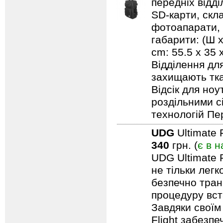
передніх відд
SD-карти, скл
фотоапарати, 
габарити: (Ш х
cm: 55.5 x 35
Відділення дл
захищають тка
Відсік для но
роздільними с
технологій Пе
UDG
Ultimate 
340
грн. (
є в н
UDG Ultimate F
не тільки лег
безпечно тран
процедуру вст
Завдяки своїм
Flight забезпе