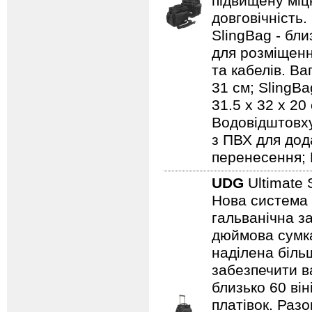
підвищену міцн
довговічність.
SlingBag - бли
для розміщенн
та кабелів. Ваг
31 см; SlingBa
31.5 x 32 x 20
Водовідштовху
з ПВХ для дод
перенесення; 
UDG
Ultimate 
Нова система 
гальванічна за
дюймова сумка
наділена біль
забезпечити ва
близько 60 він
платівок. Раз