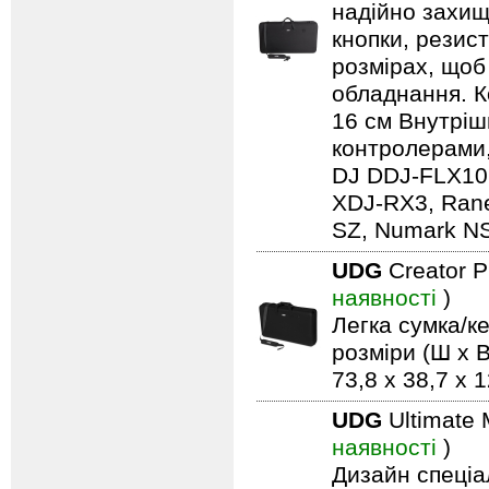
надійно захищ
кнопки, резист
розмірах, щоб
обладнання. Ко
16 см Внутрішн
контролерами,
DJ DDJ-FLX10,
XDJ-RX3, Rane
SZ, Numark NS7
UDG
Creator 
наявності
)
Легка сумка/ке
розміри (Ш x В
73,8 x 38,7 x 
UDG
Ultimate 
наявності
)
Дизайн спеціа