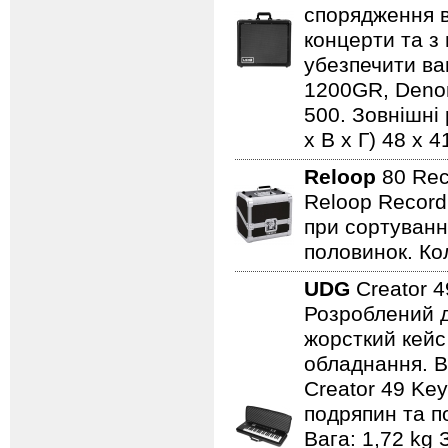
спорядження в
концерти та з 
убезпечити ва
1200GR, Denon
500. Зовнішні 
x В x Г) 48 x 4
Reloop
80 Rec
Reloop Record
при сортуванні
половинок. Кол
UDG
Creator 
Розроблений д
жорсткий кейс
обладнання. В
Creator 49 Key
подряпин та п
Вага: 1,72 kg 