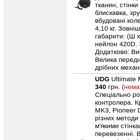
тканин, стінки
блискавка, зр
вбудовані кол
4,10 кг. Зовні
габарити: (Ш х
нейлон 420D. 
Додатково: Ви
Велика передн
дрібних механ
UDG
Ultimate 
340
грн. (
нема
Спеціально ро
контролера. Кр
MK3, Pioneer 
різних методи
м'якими стінк
перевезенні. В