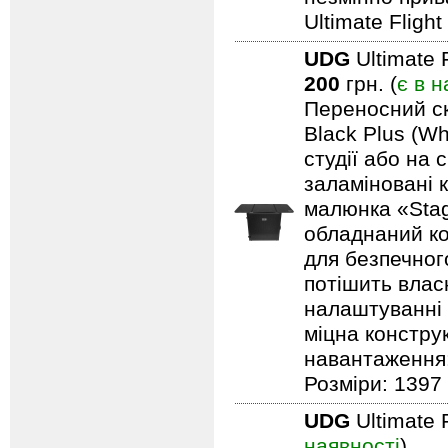
Ultimate Fligh
UDG
Ultimate 
200
грн. (
є в н
Переносний ск
Black Plus (Wh
студії або на 
заламіновані 
малюнка «Stag
обладнаний ко
для безпечного
потішить влас
налаштуванні 
міцна констру
навантаження: 
Розміри: 1397 
UDG
Ultimate 
наявності
)