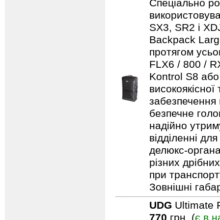
Спеціально ро
використовуват
SX3, SR2 і XDJ
Backpack Larg
протягом усьо
FLX6 / 800 / 
Kontrol S8 аб
високоякісної
забезпечення н
безпечне голо
надійно утрим
відділенні для
делюкс-органа
різних дрібни
при транспорту
Зовнішні габар
UDG
Ultimate 
770
грн. (
є в н