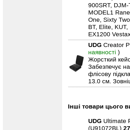
900SRT, DJM-T
MODEL1 Rane S
One, Sixty Tw
BT, Elite, KU
EX1200 Vestax
UDG
Creator 
наявності
)
Жорсткий кейс
Забезпечує над
флісову підкла
13.0 см. Зовні
Інші товари цього в
UDG
Ultimate 
(U91072BL)
27