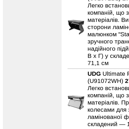
Легко встанови
компаній, що 
матеріалів. В
сторони ламін
малюнком "Sta
зручного тран
надійного підй
В x Г) у склад
71,1 см
UDG
Ultimate 
(U91072WH)
2
Легко встанови
компаній, що 
матеріалів. Пр
колесами для 
ламінованої ф
складений — 11