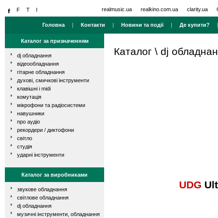
realmusic.ua
realkino.com.ua
clarity.ua
Головна
|
Контакти
|
Новини та події
|
Де купити?
Каталог за призначенням
Каталог
\
dj обладна
dj обладнання
відеообладнання
гітарне обладнання
духові, смичкові інструменти
клавішні і midi
комутація
мікрофони та радіосистеми
навушники
про аудіо
рекордери / диктофони
світло
студія
ударні інструменти
Каталог за виробниками
UDG
Ult
звукове обладнання
світлове обладнання
dj обладнання
музичні інструменти, обладнання