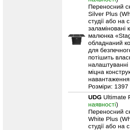
Переносний ск
Silver Plus (W
студії або на 
заламіновані 
малюнка «Stag
обладнаний ко
для безпечного
потішить влас
налаштуванні 
міцна констру
навантаження: 
Розміри: 1397 
UDG
Ultimate 
наявності
)
Переносний ск
White Plus (Wh
студії або на 