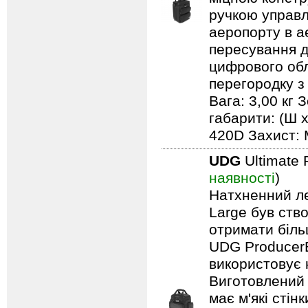
ручкою управл
аеропорту в а
пересування д
цифрового обл
перегородку з
Вага: 3,00 кг 
габарити: (Ш х
420D Захист: 
UDG
Ultimate 
наявності
)
Натхненний л
Large був ство
отримати біль
UDG ProducerB
використовує 
Виготовлений 
має м'які сті