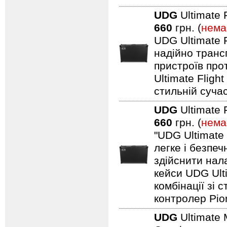
UDG
Ultimate 
660
грн. (
нема
UDG Ultimate F
надійно транс
пристроїв про
Ultimate Fligh
стильній сучас
UDG
Ultimate 
660
грн. (
нема
"UDG Ultimate
легке і безпе
здійснити нал
кейси UDG Ult
комбінації зі
контролер Pio
UDG
Ultimate 