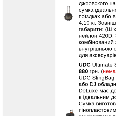
джеевского наб
сумка ідеальн
поїздках або 
4,10 кг. Зовні
габарити: (Ш 
нейлон 420D. 
комбінований 
внутрішньою с
для аксесуарів
UDG
Ultimate 
880
грн. (
нема
UDG SlingBag 
або DJ обладн
DeLuxe має до
є ідеальним д
Сумка виготов
пінопластовим