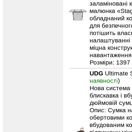
заламіновані 
малюнка «Stag
обладнаний ко
для безпечного
потішить влас
налаштуванні 
міцна констру
навантаження: 
Розміри: 1397 
UDG
Ultimate 
наявності
)
Нова система п
блискавка і в
дюймовій сумці
Опис: Сумка н
обертовими ко
вбудованим ко