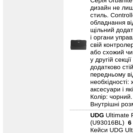
Серія Urbanite
дизайн не лиш
стиль. Contro
обладнання ві
щільний додат
і органи упра
свій контроле
або схожий чи 
у другій секці
додатково стій
передньому ві
необхідності: 
аксесуари і як
Колір: чорний.
Внутрішні розм
UDG
Ultimate 
(U93016BL)
6
Кейси UDG Ult