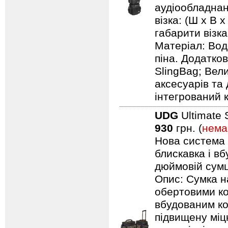
аудіообладнанн
візка: (Ш х В х
габарити візка:
Матеріал: Вод
піна. Додатков
SlingBag; Вели
аксесуарів та 
інтегрований 
UDG
Ultimate 
930
грн. (
нема
Нова система п
блискавка і в
дюймовій сумці
Опис: Сумка н
обертовими ко
вбудованим ко
підвищену міцн