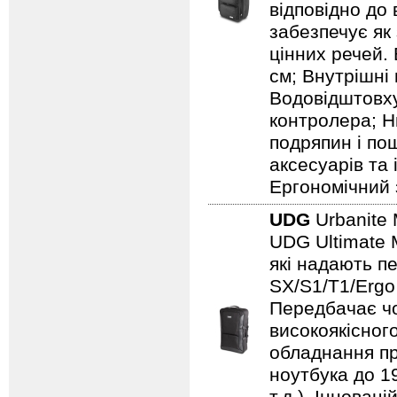
відповідно до
забезпечує як
цінних речей. 
см; Внутрішні 
Водовідштовху
контролера; Н
подряпин і по
аксесуарів та
Ергономічний 
UDG
Urbanite 
UDG Ultimate 
які надають п
SX/S1/T1/Ergo
Передбачає чо
високоякісного
обладнання пр
ноутбука до 19