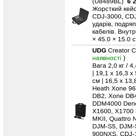
(U8489BL)
6 
Жорсткий кейс
CDJ-3000, CD
ударів, подряп
кабелів. Внутр
× 45.0 × 15.0 с
UDG
Creator C
наявності
)
Вага 2,0 кг / 
| 19,1 x 16,3 
см | 16,5 x 13
Heath Xone 96
DB2, Xone DB4
DDM4000 Deno
X1600, X1700 
MKII, Quattro 
DJM-S5, DJM-
900NXS, CDJ-