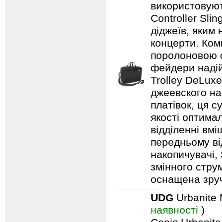
використовуют
Controller Sli
діджеїв, яким
концерти. Ком
поролоновою о
фейдери надій
Trolley DeLuxe
джеевского на
платівок, ця 
якості оптима
відділенні вм
передньому ві
накопичувачі,
змінного стру
оснащена зру
UDG
Urbanite 
наявності
)