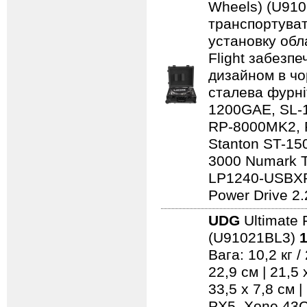
Wheels) (U910
транспортуват
установку обл
Flight забезпе
дизайном в чо
сталева фурні
1200GAE, SL-
RP-8000MK2, 
Stanton ST-150
3000 Numark 
LP1240-USBXP
Power Drive 2.
UDG
Ultimate 
(U91021BL3)
1
Вага: 10,2 кг 
22,9 см | 21,5
33,5 x 7,8 см 
PX5, Xone 43C