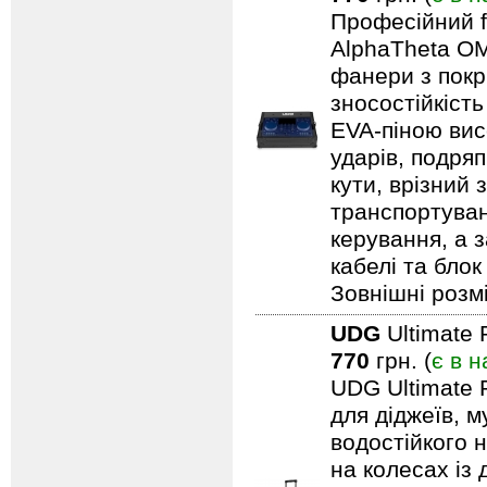
Професійний f
AlphaTheta OM
фанери з покри
зносостійкіст
EVA-піною вис
ударів, подряп
кути, врізний 
транспортуван
керування, а 
кабелі та блок
Зовнішні розмі
UDG
Ultimate 
770
грн. (
є в н
UDG Ultimate 
для діджеїв, м
водостійкого н
на колесах із