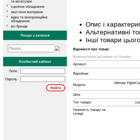
та аксесуари
сценічне обладнання
акустичні матеріали
відео та кінопроекційне
обладнання
Опис і характери
всі бренди
Альтернативні т
Пошук у каталозі
Інші товари цьог
Відомості про товар:
Безкоштовна доставка по Україні.
Особистий кабінет
Артикул:
Логін:
Виробник:
Пароль:
Ultimate FlightCa
Модель:
Ціна:
Тип товару:
су
Наявність товару на
складі: