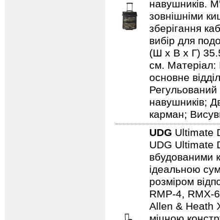
навушників. М
зовнішніми ки
зберігання каб
вибір для подо
(Ш х В х Г) 35
см. Матеріал:
основне відді
Регульований 
навушників; Д
карман; Висув
UDG
Ultimate 
UDG Ultimate D
вбудованими к
ідеальною сум
розміром відп
RMP-4, RMX-60,
Allen & Heath
міцною констр