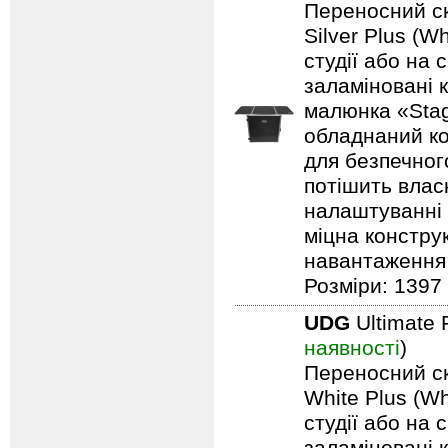
Переносний ск
Silver Plus (W
студії або на 
заламіновані 
малюнка «Stag
обладнаний ко
для безпечного
потішить влас
налаштуванні 
міцна констру
навантаження: 
Розміри: 1397 
UDG
Ultimate 
наявності
)
Переносний ск
White Plus (Wh
студії або на 