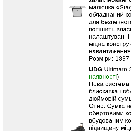
заламіновані 
малюнка «Stag
обладнаний ко
для безпечного
потішить влас
налаштуванні 
міцна констру
навантаження: 
Розміри: 1397 
UDG
Ultimate 
наявності
)
Нова система п
блискавка і в
дюймовій сумці
Опис: Сумка н
обертовими ко
вбудованим ко
підвищену міцн