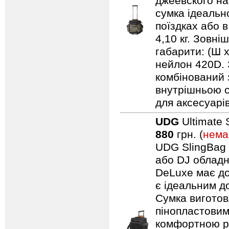
джеевского наб
сумка ідеальн
поїздках або 
4,10 кг. Зовні
габарити: (Ш 
нейлон 420D. 
комбінований 
внутрішньою с
для аксесуарів
UDG
Ultimate 
880
грн. (
нема
UDG SlingBag 
або DJ обладн
DeLuxe має до
є ідеальним д
Сумка виготов
пінопластовим
комфортною ру