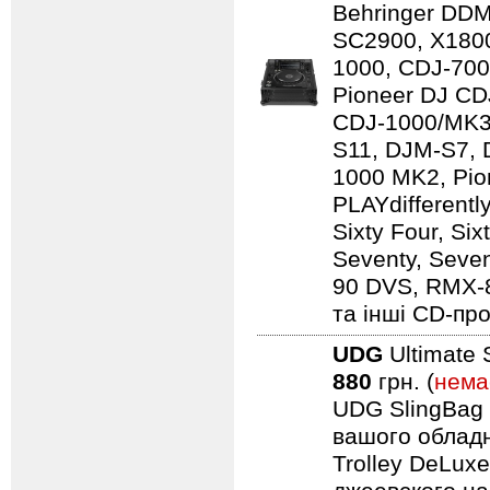
Behringer DD
SC2900, X1800
1000, CDJ-700
Pioneer DJ CD
CDJ-1000/MK3
S11, DJM-S7,
1000 MK2, Pio
PLAYdifferentl
Sixty Four, Si
Seventy, Seven
90 DVS, RMX-
та інші CD-про
UDG
Ultimate 
880
грн. (
нема
UDG SlingBag 
вашого обладн
Trolley DeLuxe