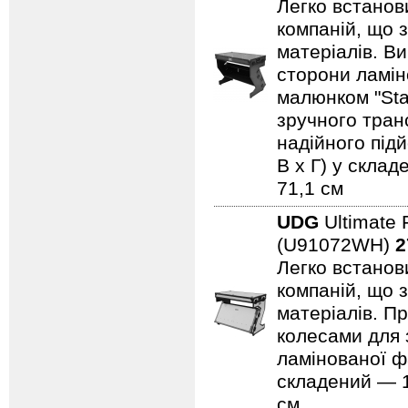
Легко встанови
компаній, що 
матеріалів. В
сторони ламін
малюнком "Sta
зручного тран
надійного підй
В x Г) у склад
71,1 см
UDG
Ultimate 
(U91072WH)
2
Легко встанови
компаній, що 
матеріалів. Пр
колесами для 
ламінованої ф
складений — 11
см.