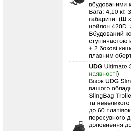
вбудованими к
Вага: 4,10 кг.
габарити: (Ш 
нейлон 420D. 
Вбудований ко
ступінчастою 
+ 2 бокові киш
плавним обер
UDG
Ultimate 
наявності
)
Візок UDG Sli
вашого обладн
SlingBag Trol
та невеликого
до 60 платівок
пересувного д
доповнення до