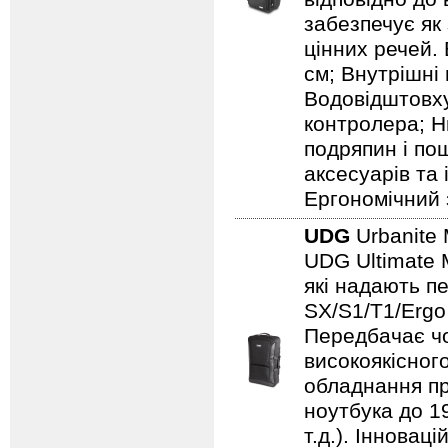
забезпечує як
цінних речей. 
см; Внутрішні 
Водовідштовху
контролера; Н
подряпин і по
аксесуарів та
Ергономічний 
UDG
Urbanite 
UDG Ultimate 
які надають п
SX/S1/T1/Ergo
Передбачає чо
високоякісного
обладнання пр
ноутбука до 19
т.д.). Іннова