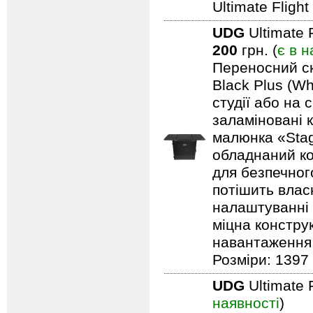
Ultimate Fligh
UDG
Ultimate 
200
грн. (
є в н
Переносний ск
Black Plus (Wh
студії або на 
заламіновані 
малюнка «Stag
обладнаний ко
для безпечного
потішить влас
налаштуванні 
міцна констру
навантаження: 
Розміри: 1397 
UDG
Ultimate 
наявності
)