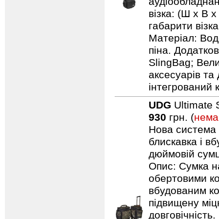
аудіообладнанн
візка: (Ш х В х
габарити візка:
Матеріал: Вод
піна. Додатков
SlingBag; Вели
аксесуарів та 
інтегрований 
UDG
Ultimate 
930
грн. (
нема
Нова система п
блискавка і в
дюймовій сумці
Опис: Сумка н
обертовими ко
вбудованим ко
підвищену міцн
довговічність.