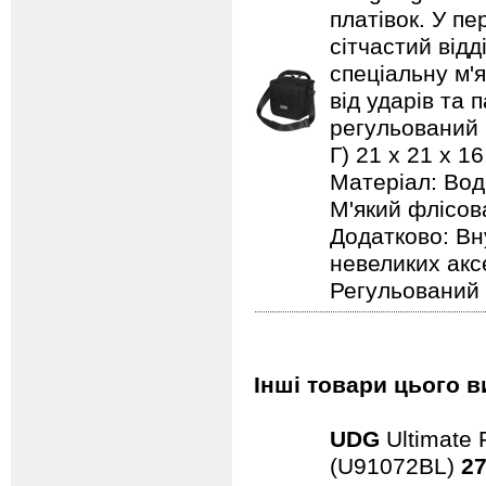
платівок. У пе
сітчастий відд
спеціальну м'
від ударів та 
регульований п
Г) 21 x 21 x 1
Матеріал: Вод
М'який флісов
Додатково: Вн
невеликих акс
Регульований 
Інші товари цього в
UDG
Ultimate 
(U91072BL)
27