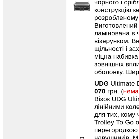
чорного і срі
конструкцію ке
розробленому 
Виготовлений 
ламінована в 
візерунком. В
щільності і з
міцна набивка
зовнішніх впл
оболонку. Шир
UDG
Ultimate 
070
грн. (
нема
Візок UDG Ulti
лінійними коле
для тих, кому
Trolley To Go
перегородкою 
навушників. М