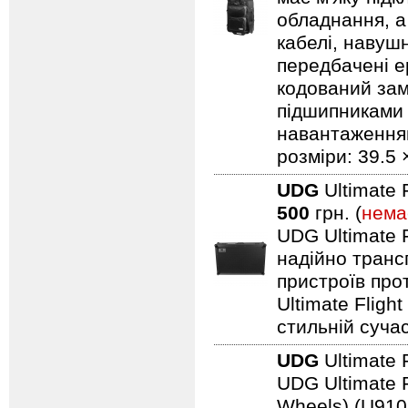
обладнання, а
кабелі, навуш
передбачені ер
кодований замо
підшипниками 
навантаженням.
розміри: 39.5 
UDG
Ultimate 
500
грн. (
нема
UDG Ultimate F
надійно транс
пристроїв про
Ultimate Fligh
стильній сучас
UDG
Ultimate 
UDG Ultimate F
Wheels) (U910