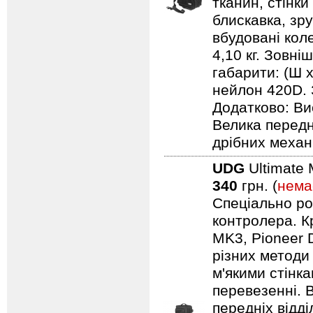
тканин, стінки
блискавка, зр
вбудовані кол
4,10 кг. Зовні
габарити: (Ш х
нейлон 420D. 
Додатково: Ви
Велика передн
дрібних механ
UDG
Ultimate 
340
грн. (
нема
Спеціально ро
контролера. Кр
MK3, Pioneer 
різних методи
м'якими стінк
перевезенні. В
передніх відд