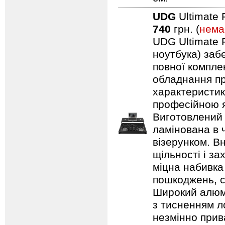
UDG
Ultimate 
740
грн. (
нема
UDG Ultimate F
ноутбука) заб
повної компле
обладнання пр
характеристик
професійною я
Виготовлений 
ламінована в 
візерунком. В
щільності і з
міцна набивка
пошкоджень, с
Широкий алюмі
з тисненням л
незмінно прив