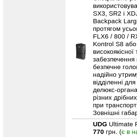
використовуват
SX3, SR2 і XDJ
Backpack Larg
протягом усьо
FLX6 / 800 / 
Kontrol S8 аб
високоякісної
забезпечення н
безпечне голо
надійно утрим
відділенні для
делюкс-органа
різних дрібни
при транспорту
Зовнішні габар
UDG
Ultimate 
770
грн. (
є в н