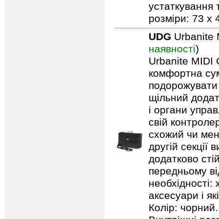
устаткування т
розміри: 73 x 
UDG
Urbanite 
наявності
)
Urbanite MIDI 
комфортна сум
подорожувати 
щільний додат
і органи упра
свій контроле
схожий чи менш
другій секції 
додатково стій
передньому ві
необхідності: 
аксесуари і як
Колір: чорний.