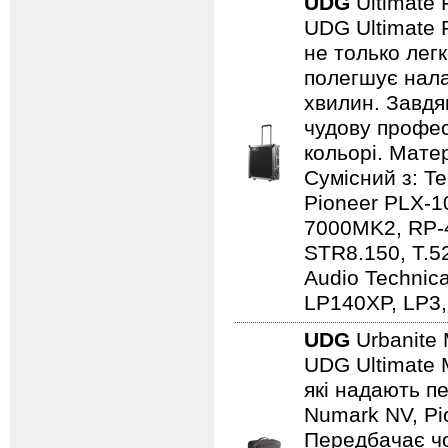
UDG
Ultimate 
UDG Ultimate F
не только лег
полегшує нала
хвилин. Завдя
чудову профес
кольорі. Мате
Сумісний з: 
Pioneer PLX-1
7000MK2, RP-
STR8.150, T.5
Audio Techni
LP140XP, LP3,
UDG
Urbanite 
UDG Ultimate 
які надають пе
Numark NV, Pi
Передбачає чо