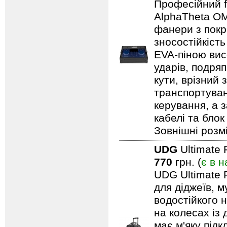
Професійний f
AlphaTheta OM
фанери з покри
зносостійкіст
EVA-піною вис
ударів, подряп
кути, врізний 
транспортуван
керування, а 
кабелі та блок
Зовнішні розмі
UDG
Ultimate 
770
грн. (
є в н
UDG Ultimate 
для діджеїв, м
водостійкого н
на колесах із
має м'яку під