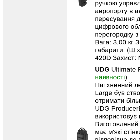
ручкою управл
аеропорту в а
пересування д
цифрового обл
перегородку з
Вага: 3,00 кг 
габарити: (Ш х
420D Захист: 
UDG
Ultimate 
наявності
)
Натхненний л
Large був ство
отримати біль
UDG ProducerB
використовує 
Виготовлений 
має м'які сті
відповідно до