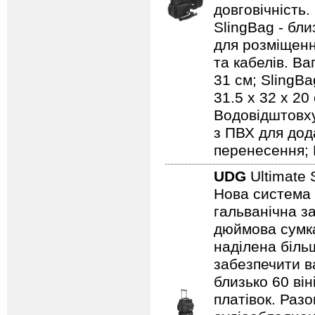
довговічність.
SlingBag - бли
для розміщенн
та кабелів. Ваг
31 см; SlingBa
31.5 x 32 x 20
Водовідштовху
з ПВХ для дод
перенесення; 
UDG
Ultimate 
Нова система 
гальванічна за
дюймова сумка
наділена біль
забезпечити ва
близько 60 він
платівок. Раз