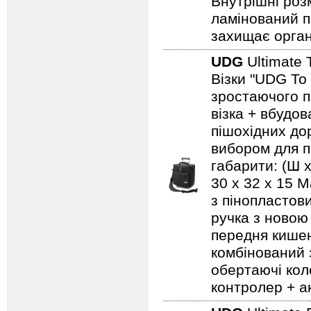
Внутрішні роз
ламінований п
захищає орга
UDG
Ultimate 
Візки "UDG To
зростаючого п
візка + вбудо
пішохідних дор
вибором для по
габарити: (Ш х
30 x 32 x 15 
з пінопластов
ручка з новою
передня кишен
комбінований 
обертаючі кол
контролер + а