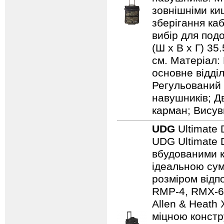
зовнішніми ки
зберігання каб
вибір для подо
(Ш х В х Г) 35
см. Матеріал:
основне відді
Регульований 
навушників; Д
карман; Висув
UDG
Ultimate 
UDG Ultimate D
вбудованими к
ідеальною сум
розміром відп
RMP-4, RMX-60,
Allen & Heath
міцною констр