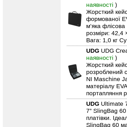
наявності
)
Жорсткий кейс
формованої EV
м’яка флісова 
розміри: 42,4 
Вага: 1,0 кг С
UDG
UDG Crea
наявності
)
Жорсткий кейс
розроблений с
NI Maschine J
матеріалу EVA
портапляння р
UDG
Ultimate 
7” SlingBag 60
платівки. Ідеа
SlingBag 60 м