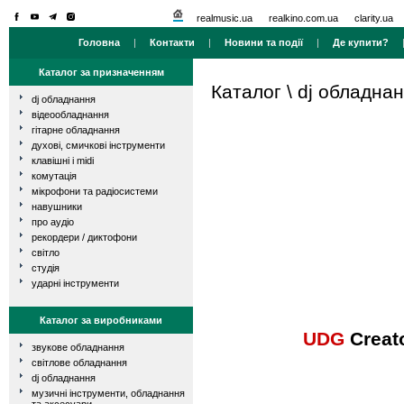
realmusic.ua
realkino.com.ua
clarity.ua
Головна
|
Контакти
|
Новини та події
|
Де купити?
Каталог за призначенням
Каталог
\
dj обладна
dj обладнання
відеообладнання
гітарне обладнання
духові, смичкові інструменти
клавішні і midi
комутація
мікрофони та радіосистеми
навушники
про аудіо
рекордери / диктофони
світло
студія
ударні інструменти
Каталог за виробниками
UDG
Creat
звукове обладнання
світлове обладнання
dj обладнання
музичні інструменти, обладнання