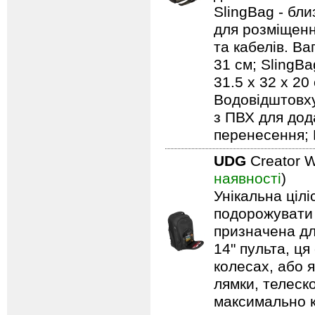
SlingBag - бли
для розміщенн
та кабелів. Ваг
31 см; SlingBa
31.5 x 32 x 20
Водовідштовху
з ПВХ для дод
перенесення; 
UDG
Creator W
наявності
)
Унікальна ціл
подорожувати 
призначена дл
14" пульта, ця
колесах, або я
лямки, телеск
максимально 