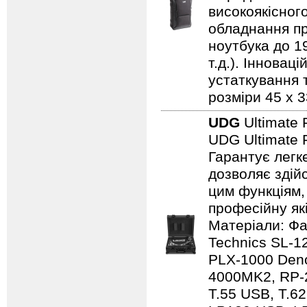
високоякісного
обладнання пр
ноутбука до 19
т.д.). Іннова
устаткування т
розміри 45 x 3
UDG
Ultimate 
UDG Ultimate 
Гарантує легк
дозволяє здій
цим функціям,
професійну які
Матеріали: Фа
Technics SL-
PLX-1000 Den
4000MK2, RP-2
T.55 USB, T.6