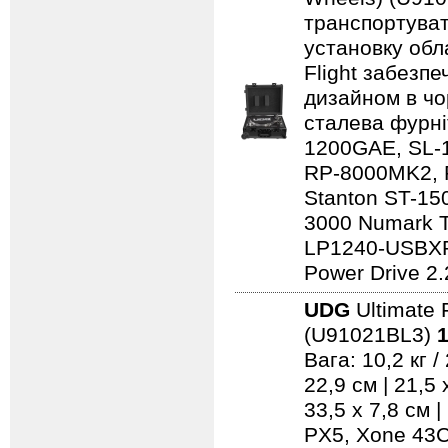
транспортуват
установку обл
Flight забезпе
дизайном в чо
сталева фурні
1200GAE, SL-
RP-8000MK2, 
Stanton ST-150
3000 Numark 
LP1240-USBXP
Power Drive 2.
UDG
Ultimate 
(U91021BL3)
1
Вага: 10,2 кг 
22,9 см | 21,5
33,5 x 7,8 см 
PX5, Xone 43C