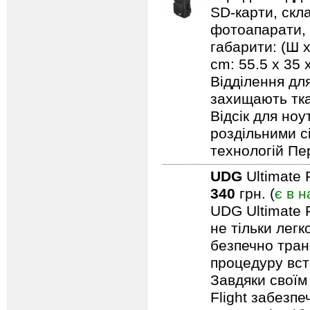
SD-карти, скл
фотоапарати, 
габарити: (Ш х
cm: 55.5 x 35
Відділення дл
захищають тка
Відсік для но
роздільними с
технологій Пе
UDG
Ultimate 
340
грн. (
є в н
UDG Ultimate F
не тільки лег
безпечно тран
процедуру вст
Завдяки своїм
Flight забезпе