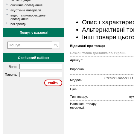
та аксесуари
сценічне обладнання
акустичні матеріали
відео та кінопроекційне
обладнання
Опис і характери
всі бренди
Альтернативні т
Пошук у каталозі
Інші товари цьог
Відомості про товар:
Безкоштовна доставка по Україні.
Особистий кабінет
Артикул:
Логін:
Виробник:
Пароль:
Creator Pioneer D
Модель:
Ціна:
Тип товару:
су
Наявність товару
на складі: