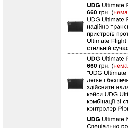
UDG
Ultimate 
660
грн. (
нема
UDG Ultimate F
надійно транс
пристроїв про
Ultimate Fligh
стильній сучас
UDG
Ultimate 
660
грн. (
нема
"UDG Ultimate
легке і безпе
здійснити нал
кейси UDG Ult
комбінації зі
контролер Pio
UDG
Ultimate 
Спеціально ро