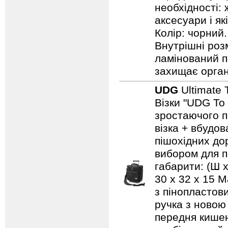
необхідності: 
аксесуари і як
Колір: чорний.
Внутрішні роз
ламінований п
захищає орга
UDG
Ultimate 
Візки "UDG To
зростаючого п
візка + вбудо
пішохідних дор
вибором для по
габарити: (Ш х
30 x 32 x 15 
з пінопластов
ручка з новою
передня кишен