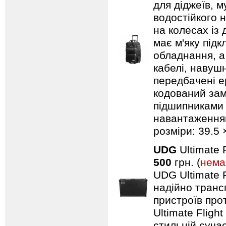
для діджеїв, м
водостійкого н
на колесах із
має м'яку під
обладнання, а
кабелі, навуш
передбачені ер
кодований замо
підшипниками 
навантаженням.
розміри: 39.5 
UDG
Ultimate 
500
грн. (
нема
UDG Ultimate F
надійно транс
пристроїв про
Ultimate Fligh
стильній сучас