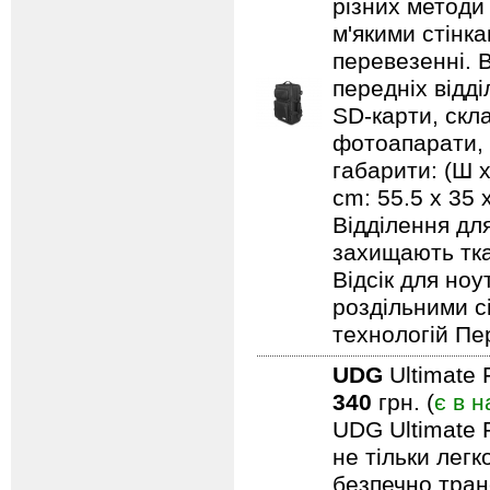
різних методи
м'якими стінк
перевезенні. В
передніх відд
SD-карти, скл
фотоапарати, 
габарити: (Ш х
cm: 55.5 x 35
Відділення дл
захищають тка
Відсік для но
роздільними с
технологій Пе
UDG
Ultimate 
340
грн. (
є в н
UDG Ultimate F
не тільки лег
безпечно тран