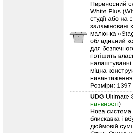
Переносний ск
White Plus (Wh
студії або на 
заламіновані 
малюнка «Stag
обладнаний ко
для безпечного
потішить влас
налаштуванні 
міцна констру
навантаження: 
Розміри: 1397 
UDG
Ultimate 
наявності
)
Нова система п
блискавка і в
дюймовій сумці