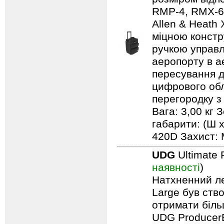
RMP-4, RMX-60,
Allen & Heath
міцною констр
ручкою управл
аеропорту в а
пересування д
цифрового обл
перегородку з
Вага: 3,00 кг 
габарити: (Ш х
420D Захист: 
UDG
Ultimate 
наявності
)
Натхненний л
Large був ство
отримати біль
UDG ProducerB