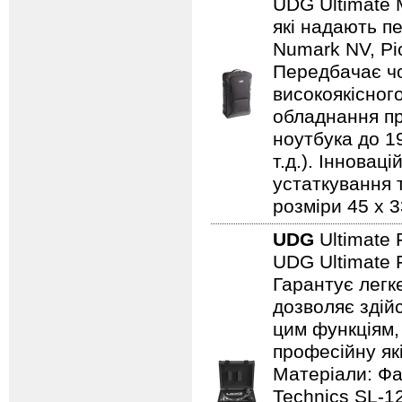
UDG Ultimate 
які надають пе
Numark NV, Pi
Передбачає чо
високоякісного
обладнання пр
ноутбука до 19
т.д.). Іннова
устаткування т
розміри 45 x 3
UDG
Ultimate 
UDG Ultimate 
Гарантує легк
дозволяє здій
цим функціям,
професійну які
Матеріали: Фа
Technics SL-