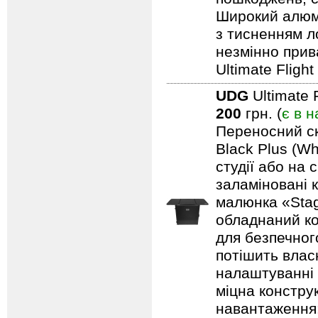
Широкий алюмі
з тисненням л
незмінно прив
Ultimate Fligh
UDG
Ultimate 
200
грн. (
є в н
Переносний ск
Black Plus (Wh
студії або на 
заламіновані 
малюнка «Stag
обладнаний ко
для безпечного
потішить влас
налаштуванні 
міцна констру
навантаження: 