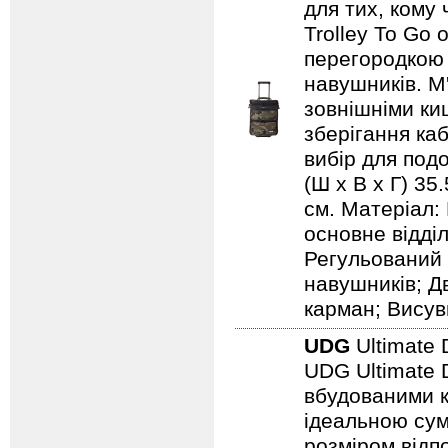
для тих, кому
Trolley To Go
перегородкою 
навушників. М
зовнішніми ки
зберігання каб
вибір для подо
(Ш х В х Г) 35
см. Матеріал:
основне відді
Регульований 
навушників; Д
карман; Висув
UDG
Ultimate 
UDG Ultimate D
вбудованими к
ідеальною сум
розміром відп