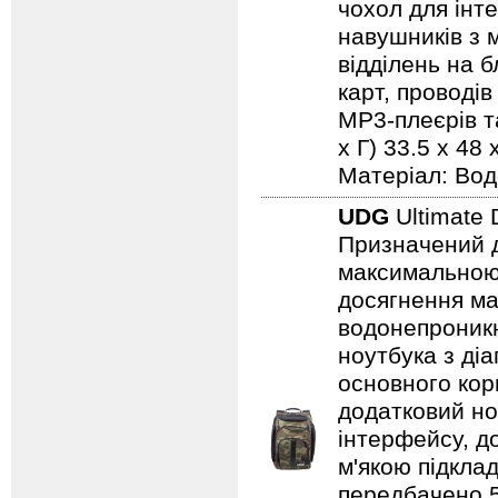
чохол для інт
навушників з м
відділень на 
карт, проводів
MP3-плеєрів та
х Г) 33.5 x 48 
Матеріал: Вод
UDG
Ultimate 
Призначений дл
максимальною 
досягнення ма
водонепроникн
ноутбука з ді
основного кор
додатковий но
інтерфейсу, д
м'якою підкла
передбачено 5 