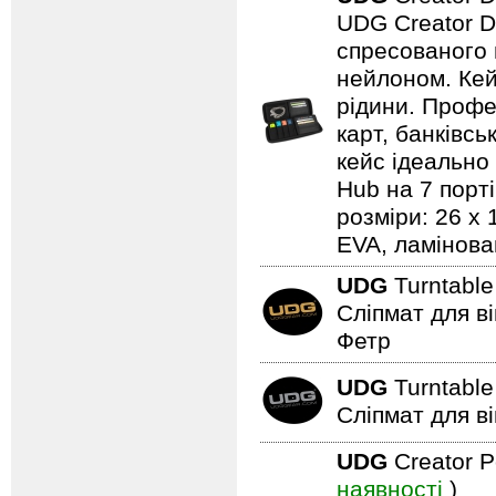
UDG Creator D
спресованого 
нейлоном. Кей
рідини. Профе
карт, банківсь
кейс ідеально
Hub на 7 порті
розміри: 26 x
EVA, ламінова
UDG
Turntable
Сліпмат для в
Фетр
UDG
Turntable
Сліпмат для в
UDG
Creator P
наявності
)