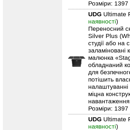
Розміри: 1397 
UDG
Ultimate 
наявності
)
Переносний ск
Silver Plus (W
студії або на 
заламіновані 
малюнка «Stag
обладнаний ко
для безпечного
потішить влас
налаштуванні 
міцна констру
навантаження: 
Розміри: 1397 
UDG
Ultimate 
наявності
)