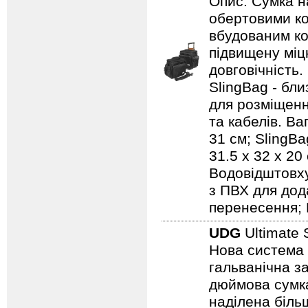
Опис: Сумка н
обертовими ко
вбудованим ко
підвищену міцн
довговічність.
SlingBag - бли
для розміщенн
та кабелів. Ваг
31 см; SlingBa
31.5 x 32 x 20
Водовідштовху
з ПВХ для дод
перенесення; 
UDG
Ultimate 
Нова система 
гальванічна за
дюймова сумка
наділена біль