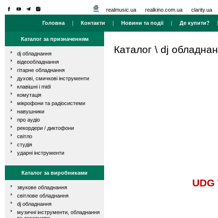
realmusic.ua
realkino.com.ua
clarity.ua
Головна
|
Контакти
|
Новини та події
|
Де купити?
Каталог за призначенням
Каталог
\
dj обладна
dj обладнання
відеообладнання
гітарне обладнання
духові, смичкові інструменти
клавішні і midi
комутація
мікрофони та радіосистеми
навушники
про аудіо
рекордери / диктофони
світло
студія
ударні інструменти
Каталог за виробниками
UDG
звукове обладнання
світлове обладнання
dj обладнання
музичні інструменти, обладнання