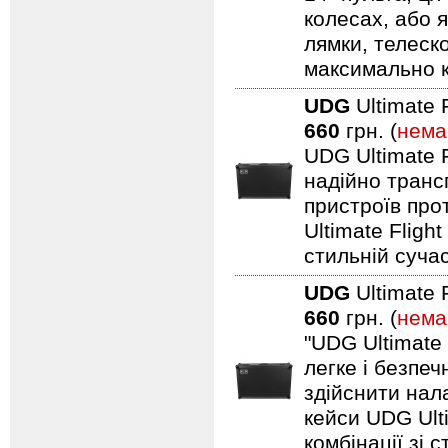
колесах, або я
лямки, телеск
максимально 
UDG
Ultimate 
660
грн. (
нема
UDG Ultimate F
надійно транс
пристроїв про
Ultimate Fligh
стильній сучас
UDG
Ultimate 
660
грн. (
нема
"UDG Ultimate
легке і безпе
здійснити нал
кейси UDG Ult
комбінації зі