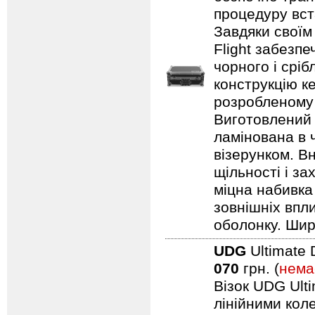
процедуру вст
Завдяки своїм
Flight забезпе
чорного і срі
конструкцію ке
розробленому 
Виготовлений 
ламінована в 
візерунком. В
щільності і з
міцна набивка
зовнішніх впл
оболонку. Шир
UDG
Ultimate 
070
грн. (
нема
Візок UDG Ulti
лінійними коле