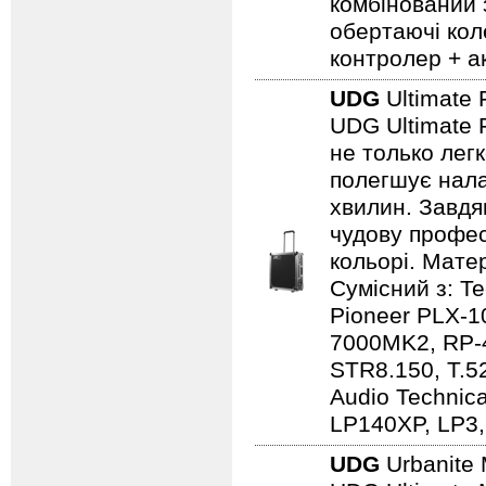
комбінований 
обертаючі кол
контролер + а
UDG
Ultimate 
UDG Ultimate F
не только лег
полегшує нала
хвилин. Завдя
чудову профес
кольорі. Мате
Сумісний з: 
Pioneer PLX-1
7000MK2, RP-
STR8.150, T.5
Audio Techni
LP140XP, LP3,
UDG
Urbanite 