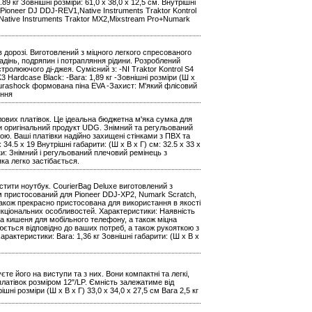
9 кг Зовнішні розміри: 61,0 x 38,0 x 12,5 см. Внутрішні
Pioneer DJ DDJ-REV1,Native Instruments Traktor Kontrol
3,Native Instruments Traktor MX2,Mixstream Pro+Numark
дорозі. Виготовлений з міцного легкого спресованого
адінь, подряпин і потрапляння рідини. Розроблений
стролюючого ді-джея. Сумісний з: -NI Traktor Kontrol S4
 Hardcase Black: -Вага: 1,89 кг -Зовнішні розміри (Ш х
л: Durashock формована піна EVA -Захист: М'який флісовий
ення
ілових платівок. Це ідеальна бюджетна м'яка сумка для
ати оригінальний продукт UDG. Знімний та регульований
ю. Ваші платівки надійно захищені стінками з ПВХ та
 34.5 x 19 Внутрішні габарити: (Ш х В х Г) см: 32.5 x 33 x
ки: Знімний і регульований плечовий ремінець з
ка легко застібається.
істити ноутбук. CourierBag Deluxe виготовлений з
м пристосований для Pioneer DDJ-XP2, Numark Scratch,
також прекрасно пристосована для використання в якості
функціональних особливостей. Характеристики: Наявність
а кишеня для мобільного телефону, а також міцна
юється відповідно до ваших потреб, а також рукояткою з
рактеристики: Вага: 1,36 кг Зовнішні габарити: (Ш x В x
е його на виступи та з них. Вони компактні та легкі,
 платівок розміром 12"/LP. Ємність залежатиме від
ішні розміри (Ш x В x Г) 33,0 x 34,0 x 27,5 см Вага 2,5 кг