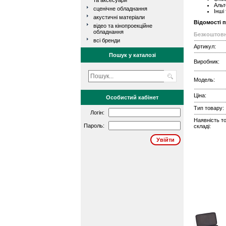
та аксесуари
Альт
сценічне обладнання
Інші
акустичні матеріали
Відомості 
відео та кінопроекційне
обладнання
Безкоштовн
всі бренди
Артикул:
Пошук у каталозі
Виробник:
Модель:
Ціна:
Особистий кабінет
Тип товару:
Логін:
Наявність т
Пароль:
складі: