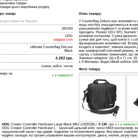
ернативні товари
 товари цього виробника розділу
про товар:
Опис товару:
а доставка по Україні.
У CourierBag Deluxe має можливість 
якщо ноутбук знаходитиметься всеред
282160
урахуванням надійності та може комб
підходить: Pioneer DDJ-XP2, Numark S
UDG
розміром контролер. Сумка ідеально 
udggear.com
сумки або для того, щоб взяти її з со
функціональних можливостей. Всеред
Ultimate CourierBag DeLuxe
входить в комплект, знімнна кишеня 
Black
має комфортний плечовий ремень, як
і ручку з гумовими тримачами, що заб
4 293 грн.
Зовнішні габарити: (Ш х В х Г) cm: 39 
x 9 Матеріал: Водостійкий нейлон 42
сумки, кейси, чохли
Фото товару
овару на
є в наявності
UDG
Creator Controller Hardcase Large Black MK2 (U8302BL)
5 130
грн. (
є в наявност
UDG Creator Controller Hardcase L - захисний щільний кейс-чехол MIDI-контролерів, 
першокласний захист від ударів, подряпин та потрапляння рідини. Внутрішнє оздоблен
надійно захищає всі органи управління вашим контролером: джоги, кнопки, резистори, 