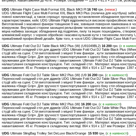
витримує навантаження до 45 кг. Розміри: складений — 119.5 × 61.0 × 23.7 см, розклад
UDG
Ultimate Flight Case Multi Format XXL Black MK3 Pl
16 740
грн. (
немає
)
UDG Ultimate Flight Case Multi Format XXL Black MK3 Plus (поличка для ноутбука) заб
повної комплектації, а також спрощує процедуру встановлення обладнання протягом д
характеристиками, кейс UDG Ultimate Flight відрізняються високою професійною якіс
Виготовлений з масивної фанери товщиною 9 мм, зовнішня поверхня ламінована в чо
візерунком. Внутрішні сторони захищені рельєфним тисненням високої щільності і за
міцна набивка захищає обладнання від подряпин, пилу та інших пошкоджень, створюю
алюмінієвий корпус з чорною обробкою і масивні кулькові кути з тисненням логотипу U
привабливий професійний дизайн. Крім того, в чохлі UDG Ultimate Flight Case Multi Fo
UDG
Ultimate Fold Out DJ Table Black MK2 Plus (W) (U91049BL2)
16 200
грн. (
є в наявн
Переносний складний стіл для діджеїв UDG Ultimate Fold Out DJ Table Black Plus (Whee
студії або на сцені. Стіл виготовлений з міцної 9 мм фанери , кути заламіновані конт
малюнка «Stage Grip». Для зручності транспортування з одного боку стіл обладнаний к
пружинами для безпечного підйому і завантаження. Ultimate Fold Out DJ Table потішит
налаштуванні складеною конструкцією. Тип: складний стіл . Матеріал: міцна констру
навантаження: 45 кг. Розміри в складеному вигляді: 864 x 914 x 127 мм Розміри: 1397 x
UDG
Ultimate Fold Out DJ Table Silver MK2 Plus (W) (U9
16 200
грн. (
є в наявності
)
Переносний складний стіл для діджеїв UDG Ultimate Fold Out DJ Table Silver Plus (Whee
студії або на сцені. Стіл виготовлений з міцної 9 мм фанери , кути заламіновані конт
малюнка «Stage Grip». Для зручності транспортування з одного боку стіл обладнаний к
пружинами для безпечного підйому і завантаження. Ultimate Fold Out DJ Table потішит
налаштуванні складеною конструкцією. Тип: складний стіл . Матеріал: міцна констру
навантаження: 45 кг. Розміри в складеному вигляді: 864 x 914 x 127 мм Розміри: 1397 x
UDG
Ultimate Fold Out DJ Table White MK2 Plus (W)
16 200
грн. (
є в наявності
)
Переносний складний стіл для діджеїв UDG Ultimate Fold Out DJ Table White Plus (Whee
студії або на сцені. Стіл виготовлений з міцної 9 мм фанери , кути заламіновані конт
малюнка «Stage Grip». Для зручності транспортування з одного боку стіл обладнаний к
пружинами для безпечного підйому і завантаження. Ultimate Fold Out DJ Table потішит
налаштуванні складеною конструкцією. Тип: складний стіл . Матеріал: міцна констру
навантаження: 45 кг. Розміри в складеному вигляді: 864 x 914 x 127 мм Розміри: 1397 x
UDG
Ultimate SlingBag Trolley Set DeLuxe Black/Orange
15 930
грн. (
є в наявності
)