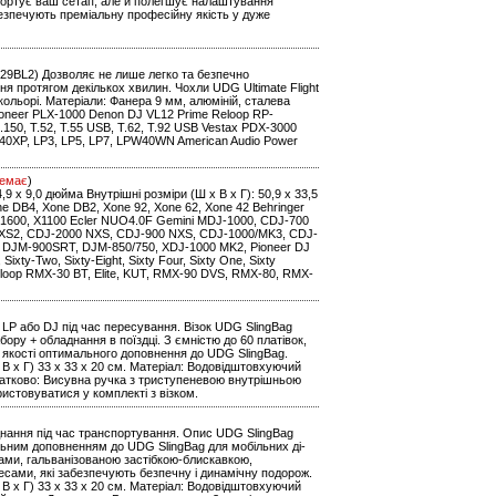
нспортує ваш сетап, але й полегшує налаштування
безпечують преміальну професійну якість у дуже
91029BL2) Дозволяє не лише легко та безпечно
 протягом декількох хвилин. Чохли UDG Ultimate Flight
кольорі. Матеріали: Фанера 9 мм, алюміній, сталева
oneer PLX-1000 Denon DJ VL12 Prime Reloop RP-
0, T.52, T.55 USB, T.62, T.92 USB Vestax PDX-3000
0XP, LP3, LP5, LP7, LPW40WN American Audio Power
емає
)
14,9 x 9,0 дюйма Внутрішні розміри (Ш x В x Г): 50,9 x 33,5
one DB4, Xone DB2, Xone 92, Xone 62, Xone 42 Behringer
1600, X1100 Ecler NUO4.0F Gemini MDJ-1000, CDJ-700
 NXS2, CDJ-2000 NXS, CDJ-900 NXS, CDJ-1000/MK3, CDJ-
 DJM-900SRT, DJM-850/750, XDJ-1000 MK2, Pioneer DJ
ty-Two, Sixty-Eight, Sixty Four, Sixty One, Sixty
eloop RMX-30 BT, Elite, KUT, RMX-90 DVS, RMX-80, RMX-
LP або DJ під час пересування. Візок UDG SlingBag
бору + обладнання в поїздці. З ємністю до 60 платівок,
в якості оптимального доповнення до UDG SlingBag.
 х В х Г) 33 x 33 x 20 см. Матеріал: Водовідштовхуючий
датково: Висувна ручка з триступеневою внутрішньою
ристовуватися у комплекті з візком.
днання під час транспортування. Опис UDG SlingBag
альним доповненням до UDG SlingBag для мобільних ді-
ками, гальванізованою застібкою-блискавкою,
ами, які забезпечують безпечну і динамічну подорож.
 х В х Г) 33 x 33 x 20 см. Матеріал: Водовідштовхуючий