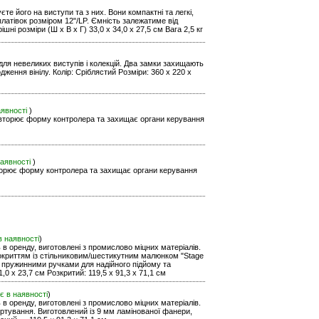
е його на виступи та з них. Вони компактні та легкі,
 платівок розміром 12"/LP. Ємність залежатиме від
ішні розміри (Ш x В x Г) 33,0 x 34,0 x 27,5 см Вага 2,5 кг
 для невеликих виступів і колекцій. Два замки захищають
ження вінілу. Колір: Сріблястий Розміри: 360 x 220 x
аявності
)
овторює форму контролера та захищає органи керування
наявності
)
вторює форму контролера та захищає органи керування
в наявності
)
ь в оренду, виготовлені з промислово міцних матеріалів.
покриттям із стільниковим/шестикутним малюнком "Stage
 пружинними ручками для надійного підйому та
,0 x 23,7 см Розкритий: 119,5 x 91,3 x 71,1 см
є в наявності
)
ь в оренду, виготовлені з промислово міцних матеріалів.
ортування. Виготовлений із 9 мм ламінованої фанери,