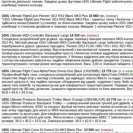
протягом декількох хвилин. Завдяки цьому футляри UDG Ultimate Flight забезпечують 
комбінації чорного кольору.
UDG
Ultimate FlightCase Pioneer XDJ-RX2 Black MK3 Plus
15 660
грн. (
немає
)
"UDG Ultimate FlightCase Pioneer XDJ-RX2 Black MK3 Plus - гарантує легке і безпечн
здійснити налаштування і установку за лічені хвилини. Завдяки цьому кейси UDG Ultim
комбінації зі стильним дизайном в чорному кольорі. Вміщаяє 1 контролер Pioneer XDJ-
UDG
Ultimate MIDI Controller Backpack Large
14 310
грн. (
немає
)
Спеціально розроблений для ді-джея, що віддає перевагу використовувати MIDI-контрол
XDJ-R1. Місткий рюкзак UDG Ultimate MIDI Controller Backpack Large забезпечує хор
перебування в дорозі. Ідеально підходить: Pioneer DDJ-FLX6 / 800 / RX / SX3, XDJ-RR,
контролери аналогічного розміру. Виготовлений з високоякісної тканини, рюкзак осн
ізоляції вашого контролера. Інноваційне просте і безпечне головне відділення забезпе
контролер в процесі його транспортування. У бічному відділенні для ноутбука можна р
з сітчастою кишенею забезпечує надійне зберігання різних дрібних предметів. Сумка 
транспортуванні і чотири різних методи перенесення. Вага: 3,80 кг Зовнішні габарити: 
UDG
Ultimate Flight Case AlphaTheta Omnis-Duo Black (U91099BL)
13 770
грн. (
є в наяв
Професійний flight case, спеціально розроблений для контролера AlphaTheta OMNIS-D
покриттям Stage Grip у вигляді стільників, що підвищує зносостійкість та надає стил
високої щільності, яка надійно захищає обладнання від ударів, подряпин і пилу. Кейс ма
замок типу butterfly та пружинні ручки для комфортного транспортування. Передня па
задній простір (80 мм) дозволяє залишити підключеними кабелі та блок живлення. Внутрі
60.8 × 44.6 × 24.3 см.
UDG
Ultimate Producer Backpack Trolley Black Orange (U9024BL/OR)
13 770
грн. (
є в н
UDG Ultimate Producer Backpack Trolley — універсальний рюкзак-тролей для діджеїв, м
водостійкого нейлону 420D та поєднує функції місткого рюкзака і валізи на колесах і
має м'яку підкладку для захисту MIDI-контролера або іншого обладнання, а численні к
навушники та аксесуари. Для комфортного використання передбачені ергономічна спин
замок і захисний чохол для коліс. Якісні колеса з підшипниками ABEC-7 забезпечують
розміри: 35.0 × 45.5 × 15.5 см. Зовнішні розміри: 39.5 × 62.0 × 32.0 см
UDG
Ultimate Flight Case NI Kontrol S4 MK3 Black Plus
13 500
грн. (
немає
)