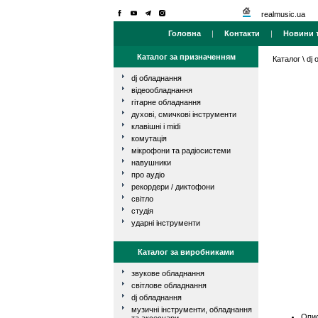
realmusic.ua
Головна
|
Контакти
|
Новини т
Каталог за призначенням
Каталог
\
dj
dj обладнання
відеообладнання
гітарне обладнання
духові, смичкові інструменти
клавішні і midi
комутація
мікрофони та радіосистеми
навушники
про аудіо
рекордери / диктофони
світло
студія
ударні інструменти
Каталог за виробниками
звукове обладнання
світлове обладнання
dj обладнання
музичні інструменти, обладнання
Опис