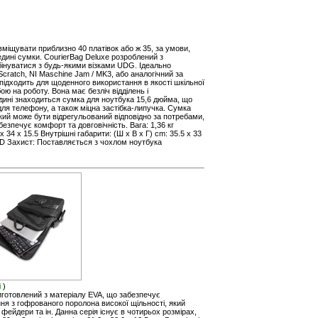
вміщувати приблизно 40 платівок або ж 35, за умови,
ині сумки. CourierBag Deluxe розроблений з
інуватися з будь-якими візками UDG. Ідеально
cratch, NI Maschine Jam / MK3, або аналогічний за
підходить для щоденного використання в якості шкільної
бою на роботу. Вона має безліч відділень і
ині знаходиться сумка для ноутбука 15,6 дюйма, що
для телефону, а також міцна застібка-липучка. Сумка
ий може бути відрегульований відповідно за потребами,
езпечує комфорт та довговічність. Вага: 1,36 кг
x 34 x 15.5 Внутрішні габарити: (Ш х В х Г) cm: 35.5 x 33
0D Захист: Поставляється з чохлом ноутбука
і
)
виготовлений з матеріалу EVA, що забезпечує
ня з гофрованого поролона високої щільності, який
фейдери та ін. Данна серія існує в чотирьох розмірах,