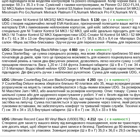
щоб відповідати всім моделям контролерів та різного обладнання. Колір чорний Вага: 1.8
розміри: 59.3 x 35.3 x 9 см. Сумісний з такими контролерами, як Pioneer DJ DDJ-FLX4,
S2 MK3,Native Instruments Traktor Kontrol S3,Native Instruments Traktor Kontrol S4 MK
Mixstream Pro Go,Numark Mixtrack Platinum FX,Numark Mixtrack Pro FX,Numark NV II,
UDG
Creator NI Kontrol S4 MK3/S2 MK3 Hardcase Black
5 130
грн. (
є в наявності
)
UDG створив надзвичайно легкий EVA Hardcase, призначений полегшити ваше життя в 
матеріалу EVA з ламінованим нейлоновим корпусом, цей кейс забезпечує захист від п
спеціально для NI Traktor Kontrol S4 MK3 / S2 MK3, цей кейс ідеально підходить для га
MK3 / NI Traktor Kontrol S2 MK3 Характеристики UDG Creator NI Kontrol S4 MK3 / S2 MK3
В х Г): 61 х 38 х 13 см -Внутрішні розміри (Ш х В х Г): 58,5 х 35,5 х 8,4 см -Матеріа
салон -Міцна застібка-блискавка -Зручні ручки для перенесення -Ремінь для перенес
UDG
Ultimate StarterBag Black/White Logo
4 860
грн. (
є в наявності
)
Сумка StarterBag - це сумка середнього розміру, яка може зберігати приблизно 50 він
початківців ді-джеїв, крім того це прекрасна можливість для кожного поціновувача м
плечовий ремінь а також два фіксуючих ременя, дозволяють легко носити сумку з собо
прошаром пінопласта. Вага: 1,20 кг / 2.64 фунта Зовнішні габарити: (Ш х В х Г) см: 34 x
17.5 Матеріал: Водостійкий нейлон 420D Захист: М'який відсік Додаткові характеристи
підкладкою. Дві фіксують ручки з нейлонової рукояткою. Сумка для навушників UDG, я
UDG
Ultimate CourierBag DeLuxe Black/Orange inside
4 293
грн. (
є в наявності
)
У CourierBag Deluxe можна зберігати близько 40 платівок або 35, якщо всередині розм
розрахунком на міцність і може комбінуватися з будь-якими візками UDG. За розміро
NI Maschine Jam / MK3, або аналогічний за розміром контролер. Опис товару: Сумка 
шкільної сумки або для щоденного користування у роботі. У неї є безліч відсіків та 
внутрішньої 15,6-дюймової сумки для ноутбука, що надається в подарунок, портативн
застібка на липучці. Сумка поставляється зі зручним ремнем через плече, який регул
гумовими вставками, які забезпечують комфорт та тривалий термін служби. Технічні ха
Г) см: 39 x 34 x 15,5 Внутрішні габарити: (Ш x В x Г) см: 35,5 x 33 x 9 Ма
UDG
Ultimate Record Case 80 Vinyl Black (U93017BL)
4 212
грн. (
є в наявності
)
Створено для захисту вашого вінілу від випадкового пошкодження, коли ви транспортуєт
але досить міцні, щоб зберегти ваші цінні записи в безпеці. Приблизно до 80 вінілових
товщини платівок і їх упаковки. Зовнішні розміри (Ш x В x Г) 35,0 x 36,0 x 29,5 см Внутр