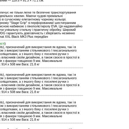
ений — 119.5 × 91.3 × 71.1 см.
езпечує не тільки легке те безпечне транспортування
екількох хвилин. Маючи чудові преміальні
тю в сучасному елегантному чорному кольорі.
рному "Stage Grip" зі перфорованим/ шестигранним
хисною набивкою з пінополістиролу EVA. Ця надзвичайно
чи унікальну стильну і практичну обробку. Широкий
DG гарантують довговічність і зберігають незмінно
rmat XXL Black MK3 Plus передбач
ості
)
ls), призначений для використання як вдома, так і в
уром з використанням стільникового / гексагонального
оліщатками, а з іншого боку є посилені ручки з
ь власників своїм дизайном, а також своєю в простої в
кція з фанери товщиною 9 мм. Максимальне
 914 x 508 мм Вага: 21.8 кг
ls), призначений для використання як вдома, так і в
уром з використанням стільникового / гексагонального
оліщатками, а з іншого боку є посилені ручки з
ь власників своїм дизайном, а також своєю в простої в
кція з фанери товщиною 9 мм. Максимальне
 914 x 508 мм Вага: 21.8 кг
ls), призначений для використання як вдома, так і в
уром з використанням стільникового / гексагонального
оліщатками, а з іншого боку є посилені ручки з
ь власників своїм дизайном, а також своєю в простої в
кція з фанери товщиною 9 мм. Максимальне
 914 x 508 мм Вага: 21.8 кг