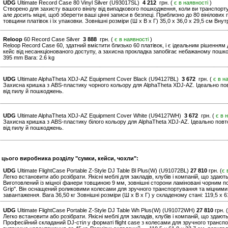
UDG
Ultimate Record Case 80 Vinyl Silver (U93017SL)
4 212
грн. (
є в наявності
)
Створено для захисту вашого вінілу від випадкового пошкодження, коли ви транспортуєт
але досить міцні, щоб зберегти ваші цінні записи в безпеці. Приблизно до 80 вінілових
товщини платівок і їх упаковки. Зовнішні розміри (Ш x В x Г) 35,0 x 36,0 x 29,5 см Внутр
Reloop
60 Record Case Silver
3 888
грн. (
є в наявності
)
Reloop Record Case 60, здатний вмістити близько 60 платівок, і є ідеальним рішенням
кейс від несанкціонованого доступу, а захисна прокладка запобігає небажаному пошкод
395 mm Вага: 2.6 kg
UDG
Ultimate AlphaTheta XDJ-AZ Equipment Cover Black (U94127BL)
3 672
грн. (
є в н
Захисна кришка з ABS-пластику чорного кольору для AlphaTheta XDJ-AZ. Ідеально п
від пилу й пошкоджень.
UDG
Ultimate AlphaTheta XDJ-AZ Equipment Cover White (U94127WH)
3 672
грн. (
є в 
Захисна кришка з ABS-пластику білого кольору для AlphaTheta XDJ-AZ. Ідеально по
від пилу й пошкоджень.
 цього виробника розділу "сумки, кейси, чохли":
UDG
Ultimate FlightCase Portable Z-Style DJ Table Bl Plus(W) (U91072BL)
27 810
грн. (
є 
Легко встановити або розібрати. Якісні меблі для закладів, клубів і компаній, що здают
Виготовлений із міцної фанери товщиною 9 мм, зовнішні сторони ламіновані чорним 
Grip". Він оснащений роликовими колесами для зручного транспортування та міцними
завантаження. Вага 36,50 кг Зовнішні розміри (Ш x В x Г) у складеному стані: 119,5 x 61
UDG
Ultimate FlightCase Portable Z-Style DJ Table Wh Plus(W) (U91072WH)
27 810
грн. (
Легко встановити або розібрати. Якісні меблі для закладів, клубів і компаній, що здают
Професійний складаний DJ-стіл у форматі flight case з колесами для зручного трансп