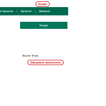
Кошик
ні проєкти
|
Артисти
|
Вакансії
Кошик
Всього:
0
грн.