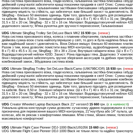
Нова система прихованого візка, гладкі колеса, гальванічна застібка-блискавка і вбу
дюймовій сумці-валізі забезпечити кращі показники продажів в світі! Опис: Сумка над
обертовими колесами, гальванічними застібками-блискавками і вбудованим комбінов
підвищену міцність та стійкість, що забезпечує вам більший захист та довговічність. В
SlingBag - близько 50 вінілових одиниць. Крім того, ідеально підходить для розміщен
та кабелів. Вага: 8,50 кг. Зовнішні габарити візка: (Ш х В х Г) 40 x 45.5 x 31 см; SlingBa
31.5 x 32 x 20 см; SlingBag - 32 x 32 x 16 см. Матеріал: Водовідштовхуючий нейлон 42
додаткового захисту; М'яка рукоятка для зручності перенесення; Гальванізовані
UDG
Ultimate SlingBag Trolley Set DeLuxe Black MK2
15 930
грн. (
немає
)
Нова система прихованого візка, колеса з плавним обертанням, гальванічна застібка-
дюймова сумка-візок стала найпопулярнішою у світі, то дого ж була наділена більш м
вам надійніший захист і довговічність. Візок Deluxe вміщує близько 60 вінілових платіво
Разом з тим, вона дозволяє помістити ваш MIDI-контролер, аудіообладнання, навушники 
В х Г) 40 x 45.5 x 31 см; SlingBag - 39 x 38 x 21см; Внутрішні габарити візка: (Ш х В х Г)
Водовідштовхуючий нейлон 420D. Захист: Різна підкладка і піна. Додатково: У комплекта
бічні і передні кишені забезпечують зручне зберігання аксесуарів та дрібних пристроїв
комбінований замок.; Вбудована система візків.
UDG
Ultimate SlingBag Trolley Set DeLuxe Black/Camo (U9679BC/OR)
15 930
грн. (
нема
Нова система прихованого візка, гладкі колеса, гальванічна застібка-блискавка і вбу
дюймовій сумці-валізі забезпечити кращі показники продажів в світі! Опис: Сумка над
обертовими колесами, гальванічними застібками-блискавками і вбудованим комбінов
підвищену міцність та стійкість, що забезпечує вам більший захист та довговічність. В
SlingBag - близько 50 вінілових одиниць. Крім того, ідеально підходить для розміщен
та кабелів. Вага: 8,50 кг. Зовнішні габарити візка: (Ш х В х Г) 40 x 45.5 x 31 см; SlingBa
31.5 x 32 x 20 см; SlingBag - 32 x 32 x 16 см. Матеріал: Водовідштовхуючий нейлон 42
додаткового захисту; М'яка рукоятка для зручності перенесення; Гальванізовані
UDG
Creator Wheeled Laptop Backpack Black 21" version3
15 660
грн. (
є в наявності
)
Унікальна цілісна конструкція сумки дозволяє сучасному діджею подорожувати зі стил
призначена для перевезення вашого MIDI-контролера, 21"ноутбука або 14" пульта, ця
колесах, або як рюкзак з комфортними лямками. М'які стінки, зйомні лямки, телескопі
максимально комфортною!
UDG
Ultimate Flight Case Pioneer DDJ-1000 Black(U91056
15 660
грн. (
немає
)
UDG Ultimate Flight Case Pioneer DDJ-1000 Black не тільки легко та надійно транспо