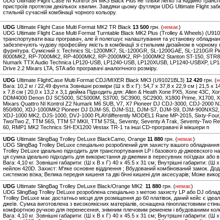
UDG Ultimate Flight Case NI Kontrol S4 MK3 Black Plus не тільки легко та надійно тра
пристроїв протягом декількох хвилин. Завдяки цьому футляри UDG Ultimate Flight за
стильній сучасній комбінації чорного кольору.
UDG
Ultimate Flight Case Multi Format MK2 TR Black
13 500
грн. (
немає
)
UDG Ultimate Flight Case Multi Format Turntable Black MK2 Plus (Trolley & Wheels) (U
транспортувати ваш програвач, але й полегшує налаштування та установку обладнання
забезпечують чудову професійну якість в комбінації зі стильним дизайном в чорному 
фурнітура. Сумісний з: Technics SL-1200MK7, SL-1200GR, SL-1200GAE, SL-1210GR Pi
8000MK2, RP-7000MK2, RP-4000MK2, RP-2000MK2, RP-1000MK2 Stanton ST-150, STR8.15
Numark TTX Audio Technica LP120-USB, LP1240-USB, LP120XUSB, LP1240-USBXP, LP14
Drive 2.2 Mixars LTA, STA або програвачі аналогічного розміру.
UDG
Ultimate FlightCase Multi Format CDJ/MIXER Black MK3 (U91021BL3)
12 420
грн. (
н
Вага: 10,2 кг / 22,49 фунта Зовнішні розміри (Ш x В x Г): 54,7 x 37,8 x 22,9 см | 21,5 x 
x 7,8 см | 20,0 x 13,2 x 3,1 дюйма Підходить для: Allen & Heath Xone PX5, Xone 43C, X
DDM4000 Denon DJ SC5000, SC5000M, S3700, SC3900, SC2900, X1800 Prime, X1700, X
Mixars Quattro NI Kontrol Z2 Numark M6 SUB, V7, X7 Pioneer DJ CDJ-3000, CDJ-2000
850/800, XDJ-1000MK2 Pioneer DJ DJM-S5, DJM-S11, DJM-S7, DJM-S9, DJM-900NXS2,
XDJ-1000 MK2, DJS-1000, DVJ-1000 PLAYdifferently MODEL1 Rane MP-2015, Sixty-Four, Six
Two/Two Z, TTM 56S, TTM 57 MKII, TTM 57SL, Seventy, Seventy A Trak, Seventy-Two R
60, RMP1 MK2 Technics SH-EX1200 Vestax TR-1 та інші CD-програвачі й мікшери п
UDG
Ultimate SlingBag Trolley DeLuxe BlackCamo, Orange
11 880
грн. (
немає
)
UDG SlingBag Trolley DeLuxe спеціально розроблений для захисту вашого обладнання 
Trolley DeLuxe ідеально підходить для транспортування LP і базового ді-джеевского на
ця сумка ідеально підходить для використання ді-джеями в пересувних поїздках або 
Вага: 4,10 кг. Зовнішні габарити: (Ш х В х Г) 40 x 45.5 x 31 см; Внутрішні габарити: (Ш
нейлон 420D. Захист: М'яке основне відділення ; Вбудований комбінований замок. До
системою візка; Велика передня кишеня та дві бічні кишені для аксесуарів; Може вико
UDG
Ultimate SlingBag Trolley DeLuxe Black/Orange MK2
11 880
грн. (
немає
)
UDG SlingBag Trolley DeLuxe розроблена спеціально з метою захисту LP або DJ обла
Trolley DeLuxe має достатньо місця для розміщення до 60 платівок, даний кейс є іде
джеїв. Сумка виготовлена з високоякісних матеріалів, оснащена пінопластовими стін
комфортною ручкою для перенесення, знімним плечовим ременем і вбудованими колес
Вага: 4,10 кг. Зовнішні габарити: (Ш х В х Г) 40 x 45.5 x 31 см; Внутрішні габарити: (Ш