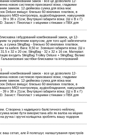
дований комбінований замок - все це дозволило 12-
іленна новою системою прихованої візки, гладкими
аним замком. 12-дюймова сумка для візка має
ізок Deluxe вміщує близько 60 вінілових платівок, в
ня вашого MIDI-контролера, аудіообладнання, навушників
g - 39 x 38 x 21см; Внутрішні габарити візка: (Ш х В х Г)
0D. Захист: Пінопласт з міцними стінками з ПВХ для
блискавка і вбудований комбінований замок, ця 12-
іцним та укріпленим корпусом, для того щоб забезпечити
к, а сумка SlingBag - близько 50 вінілових платівок.
та кабелі. Вага: 8,50 кг. Зовнішні габарити візка: (Ш х
 31.5 x 32 x 20 см; SlingBag - 32 x 32 x 16 см. Матеріал:
цію входить SlingBag Trolley Deluxe + SlingBag; Великі
; Гальванізовані застібки-блискавки та інтегрований
є
)
дований комбінований замок - все це дозволило 12-
іленна новою системою прихованої візки, гладкими
аним замком. 12-дюймова сумка для візка має
ізок Deluxe вміщує близько 60 вінілових платівок, в
ня вашого MIDI-контролера, аудіообладнання, навушників
g - 39 x 38 x 21см; Внутрішні габарити візка: (Ш х В х Г)
0D. Захист: Пінопласт з міцними стінками з ПВХ для
ем. Створена з надміцного балістичного нейлону,
 сумка може бути використана або як валіза на міцних
чна ручка і зручні коліщатка зроблять вашу подорож
ртує ваш сетап, але й полегшує налаштування пристроїв