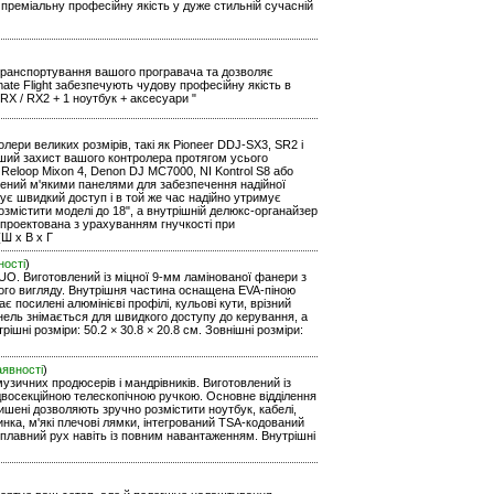
преміальну професійну якість у дуже стильній сучасній
е транспортування вашого програвача та дозволяє
ate Flight забезпечують чудову професійну якість в
RX / RX2 + 1 ноутбук + аксесуари "
ери великих розмірів, такі як Pioneer DDJ-SX3, SR2 і
оший захист вашого контролера протягом усього
 Reloop Mixon 4, Denon DJ MC7000, NI Kontrol S8 або
ащений м'якими панелями для забезпечення надійної
чує швидкий доступ і в той же час надійно утримує
озмістити моделі до 18", а внутрішній делюкс-органайзер
спроектована з урахуванням гнучкості при
(Ш х В х Г
ності
)
UO. Виготовлений із міцної 9-мм ламінованої фанери з
ьного вигляду. Внутрішня частина оснащена EVA-піною
є посилені алюмінієві профілі, кульові кути, врізний
нель знімається для швидкого доступу до керування, а
шні розміри: 50.2 × 30.8 × 20.8 см. Зовнішні розміри:
аявності
)
узичних продюсерів і мандрівників. Виготовлений із
з двосекційною телескопічною ручкою. Основне відділення
ишені дозволяють зручно розмістити ноутбук, кабелі,
ка, м'які плечові лямки, інтегрований TSA-кодований
 плавний рух навіть із повним навантаженням. Внутрішні