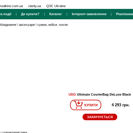
realkino.com.ua
clarity.ua
QSC Ukraine
а події
|
Де купити?
|
Каталог
|
Інтернет-замовлення
|
Реалізова
 обладнання
\
аксесуари
\
сумки, кейси, чохли
UDG
Ultimate CourierBag DeLuxe Black
4 293 грн.
КУПИТИ
ЗАКІНЧУЄТЬСЯ
 і характеристики