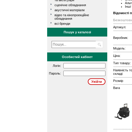
та аксесуари
Альт
сценічне обладнання
Інші
акустичні матеріали
Відомості 
відео та кінопроекційне
обладнання
Безкоштовн
всі бренди
Артикул:
Пошук у каталозі
Виробник:
Модель:
Ціна:
Особистий кабінет
Тип товару:
Логін:
Наявність т
Пароль:
складі:
Розмір
Вага