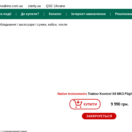
realkino.com.ua
clarity.ua
QSC Ukraine
а події
|
Де купити?
|
Каталог
|
Інтернет-замовлення
|
Реалізова
 обладнання
\
аксесуари
\
сумки, кейси, чохли
Native Instruments
Traktor Kontrol S4 MK3 Flig
9 990 грн.
КУПИТИ
ЗАКІНЧУЄТЬСЯ
 і характеристики