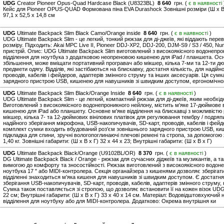
UDG
Creator Pioneer Opus-Quad Hardcase Black (U8323BL)
8 640
грн. (
є в наявності
Кейс для Pioneer OPUS-QUAD Формована піна EVA Durashock Зовнішні розміри (Ш x В x Г
97,1 x 52,5 x 14,8 см
UDG
Ultimate Backpack Slim Black Camo/Orange inside
8 640
грн. (
є в наявності
)
UDG Ultimate Backpack Slim - це легкий, тонкий рюкзак для ді-джеїв, які віддають пере
розміру. Підходить: Akai MPC Live II, Pioneer DDJ-XP2, DDJ-200, DJM-S9 / S3 / 450, N
пристрій. Опис: UDG Ultimate Backpack Slim виготовлений з високоякісного водонепро
відділення для ноутбука з додатковою неопреновою кишенею для iPad / планшета. Осн
збільшення, може вміщати портативний програвач або мікшер, кілька 7-ми та 12-ти дю
предмети одягу. Відділів, які застібаються на блискавку, достатня кількість, для наді
проводів, кабелів і фейдеров, адаптерів змінного струму та інших аксесуарів. Ця су
зарядного пристрою USB, кишенею для навушників зі швидким доступом, ергономічно
UDG
Ultimate Backpack Slim Black/Orange Inside
8 640
грн. (
є в наявності
)
UDG Ultimate Backpack Slim - це легкий, компактний рюкзак для ді-джеїв, яким необх
Виготовлений з високоякісного водонепроникного нейлону, містить м'яке 17-дюймове 
кишенею для iPad або планшету. Основне м'яке відділення на блискавці з можливіст
мікшер, кілька 7- та 12-дюймових вінілових платівок для регулювання тембру / подряпин
надійного зберігання мікрофона, USB-накопичувачів, SD-карт, проводів, кабелів і фейд
комплект сумки входить вбудований роз'єм зовнішнього зарядного пристрою USB, ки
підкладка для спини, зручні вологопоглинаючі плечові ремені та стропа, за допомогою 
1,40 кг. Зовнішні габарити: (Ш х В х Г) 32 x 44 x 23; Внутрішні габарити: (Ш х В х Г)
UDG
Ultimate Backpack Black/Orange (U9102BL/OR)
8 370
грн. (
є в наявності
)
DG Ultimate Backpack Black / Orange - рюкзак для сучасних діджеїв та музикантів, а 
вимогою до комфорту та зносостійкості. Рюкзак виготовлений з високоякісного водонеп
ноутбука 17 " або MIDI-контролера. Секція органайзера з кишенями дозволяє зберігати
відділенні знаходиться м'яка кишеня для навушників зі швидким доступом. Є достатня к
зберігання USB-накопичувачів, SD-карт, проводів, кабелів, адаптерів змінного струму,
Сумка також поставляється зі стропою, що дозволяє встановити її на кожен візок UDG. В
22 см; Внутрішні габарити: (Ш х В х Г) 33 x 40 x 14 см. Матеріал: Водовідштовхуючий
відділення для ноутбуку або для MIDI-контролера. Додатково: Окрема внутрішня ки