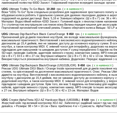
ламінований поліестер 600D Захист: Гофрований поролон всередині захищає органи
UDG
Ultimate Trolley To Go Black
10 260
грн. (
є в наявності
)
Візки "UDG To Go" були спеціально розроблені для задоволення зростаючого попиту на 
вбудовані колеса роблять її ідеальною сумкою для далеких пішохідних доріжок в аероп
подорожей на далекі дистанції. Вага: 5,16 кг Зовнішні габарити: (Ш х В х Г) см: 36 x 44 
Матеріал: Водостійкий нейлон 420D Захист: Головний відсік з пінопластовим наповню
3-х ступінчастою внутрішньою системою візка Велика передня кишеня для аксесуарів
Портативний ергономічний плечовий ремінь Плавно обертаючі колеса Вміщає: 50 LP а
UDG
Ultimate Digi BackPack Black Camo/Orange
9 450
грн. (
є в наявності
)
Призначений для ді-джеїв покоління ноутбуків, він володіє максимальною функціональ
максимальної практичності. Виготовлений з високоякісного водонепроникного нейлону, 
діагоналлю до 15,4 дюймів, яке не заважає доступу до основного корпусу сумки. В ос
ноутбук, а також контролер MIDI. Є знімний чохол для інтерфейсу, додатково на верх
підкладкою для навушників та швидким доступом.У сумці передбачено 5 відсіків на бл
SD-карт, проводів і кабелів, адаптерів змінного струму, компактних камер, MP3-плеєрів 
(Ш х В х Г) 33.5 x 48 x 27 см; Внутрішні габарити: (Ш х В х Г) 30 x 42 x 13 см. Матер
Використовується різноманітна внутрішня набивка. Додатково: Переднє відділення з о
UDG
Ultimate Digi Backpack Black/Orange (U9101BL/OR)
9 450
грн. (
є в наявності
)
Рюкзак UDG Ultimate DIGI Black / Orange Inside призначений для ді-джеїв покоління но
стилем, та орієнтований на досягнення максимальної практичності. Опис: Рюкзак Ulti
діджеїти на ноутбуці. Виготовлений з високоякісного водонепроникного нейлону, в ньо
ноутбуку з діагоналлю до 15,4 дюймів, яке не заважає доступу до основного корпусу 
додатковий ноутбук, а також контролер MIDI. Є знімний чохол для інтерфейсу, у верхн
підкладкою і швидким доступом. Крім того, він має 5 відділень на блискавці для надійн
кабелів, адаптерів змінного струму, компактних камер, MP3-плеєрів та інших аксесуарів.
x 27 см; Внутрішні габарити: (Ш х В х Г) 30 x 42 x 13 см. Матеріал: Водов
UDG
Creator AlphaTheta XDJ-AZ Hardcase Black (U8330BL)
8 640
грн. (
є в наявності
Жорсткий кейс під великий контролер XDJ-AZ. Забезпечує надійний захист під час пе
девайса. • Розміри: 98 × 54 × 16 см • Вага: приблизно 4 кг • Сумісність: AlphaTheta XD