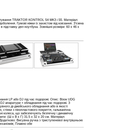
ортування TRAKTOR KONTROL S4 MK3 і S5. Матеріал:
оболення. Гумові ніжки із захистом від ковзання. З'ємна
 підставку дял ноутбука. Зовнішні розміри: 60 x 46 x
нання LP або DJ під час подорожі. Опис: Візок UDG
 DJ апаратури + обладнання під час подорожі. З
сувного ді-джейського обладнання або в якості
 стінки з пінопластового покриття, гальванічна
ані колеса, що забезпечують безпечну і динамічну
рити: (Ш х В х Г) 31.5 x 32 x 20 см. Матеріал:
 Додатково: Висувна ручка з триступеневої внутрішньою
еханізмів; Плавно обе