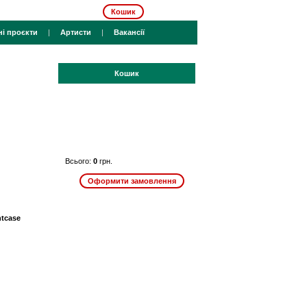
Кошик
ні проєкти
|
Артисти
|
Вакансії
Кошик
Всього:
0
грн.
htcase