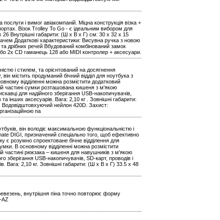
послуги і вимог авіакомпаній. Міцна конструкція візка +
ортах. Візок Trolley To Go - є ідеальним вибором для
x 26 Внутрішні габарити: (Ш х В х Г) см: 30 x 32 x 15
вачем Додаткові характеристики: Висувна ручка з новою
 та дрібних речей Вбудований комбінований замок
бо 2x CD гаманець 128 або MIDI контролер + аксесуари.
ністю і стилем, та орієнтований на досягнення
він містить продуманий бічний відділ для ноутбука з
новному відділенні можна розмістити додатковий
ній частині сумки розташована кишеня з м'якою
искавці для надійного зберігання USB-накопичувачів,
та інших аксесуарів. Вага: 2,10 кг . Зовнішні габарити:
іал: Водовідштовхуючий нейлон 420D. Захист:
рганізаційною па
утбуків, він володіє максимальною функціональністю і
mate DIGI, призначений спеціально того, щоб ефективно
му є розумно спроектоване бічне відділення для
сумки. В основному відділенні можна розмістити
ій частині рюкзака – кишеня для навушників з м'якою
ого зберігання USB-накопичувачів, SD-карт, проводів і
 Вага: 2,10 кг. Зовнішні габарити: (Ш х В х Г) 33.5 x 48
)
ревезень, внутрішня піна точно повторює форму
J-AZ