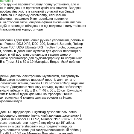
аявності
)
гко та зручно перевезти Вашу повну установку, але й
ення обладнання протягом декількох хвилин. Завдяки
рофесійну якість в стильній сучасній комбінації
 втілила її в одному екземплярі, спеціально
ї фанери, товщиною 9 мм, зовнішня поверхня
рішні сторони захищені рельєфним тисненням високої
надійно захищає обладнання від подряпин, пилу та інших
й алюмінієвий корпус з чорн
колесами і двоступеневою ручкою управління, робить її
ає: Pioneer DDJ-XP2, DDJ-200, Numark Scratch, Reloop
h Xone 43C. UDG Ultimate DIGI Trolley To Go, оснащена
, робить її ідеальною сумкою для довгих переходів з
жея, в ній достатньо місця для вашого цінного
кцією органайзера для аудіоінтерфейсу та навушників.
х В х Г) см: 31 х 39 х 19 Матеріал: Водостійкий нейлон
ений для тих електронних музикантів, які прагнуть
ag Large пропонує широкий простір для тих, хто
сокоякісних тканин, рюкзак UDG ProducerBag Large має
 вимог. Доступна в чорному кольорі, сумка забезпечує
нішні габарити: (Ш х В х Г) 46 x 56 x 25 см; Внутрішні
хист: М'який відсік для MIDI-контролера; Нижня
рактеристики: 6 кишень для аксесуарів та інших
удований кодов
 для DJ і продюсерів. FlightBag дозволяє вам легко
фрованого поліпропілену, який захищає джог-диски і
 (такий як Pioneer DDJ-SZ, Numark NS7 II/ NS7 FX або
 можете розмістити поруч 2 ноутбука до 19" або ж
ленні ви можете зберігати інші предмети першої
удуть повністю захищені завдяки високоякісній оббивці.
89.2 x 46.2 x 10.5 см Матеріал Водовідштовхуючий