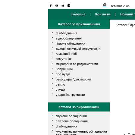
realmusic.ua
Головна
|
Контакти
|
Новини т
Каталог за призначенням
Каталог
\
dj
dj обладнання
відеообладнання
гітарне обладнання
духові, смичкові інструменти
клавішні і midi
комутація
мікрофони та радіосистеми
навушники
про аудіо
рекордери / диктофони
світло
студія
ударні інструменти
Каталог за виробниками
звукове обладнання
світлове обладнання
dj обладнання
музичні інструменти, обладнання
Опис