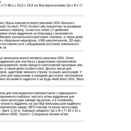
)
) 98,1 x 53,5 x 15,8 см Внутрішні розміри (Ш x В x Г)
вагу більш компактні версії рюкзаків UDG більшого
umark Scratch, PT01 Scratch або аналогічне за розміром
никного нейлону, та містить м'яке 17-дюймове
овне м'яке відділення на блискавці з можливістю
ймових контрольних/скретчевих платівок, а також деякі
йного зберігання мікрофона, USB-накопичувачів, SD-карт,
мка поставляється з вбудованим роз'ємом зовнішнього
ю за
ідна зменшена версія великого рюкзака UDG. Опис:
відділення для ноутбука з додатковим неопреновою
ю розширення, може вміщати портативний програвач або
, а також деякі особисті речі. Досить місця для
еров, адаптерів змінного струму та інших аксесуарів. У
шеня для навушників зі швидким доступом, ергономічна
якої ви можете надягати її на будь-який візок UDG. Вага:
також для повсякденного використання з підвищеного
роникного нейлону і містить м'яке відділення для
 різні аксесуари завжди під рукою, а в головному
ількість відділень на застібці-блискавці для надійного
 компактних камер, MP3-плеєрів та інших аксесуарів.
ага: 2,10 кг. Зовнішні габарити: (Ш х В х Г) 40 x 51 x
 нейлон 420D. Захист: Спеціальне велике м'яке