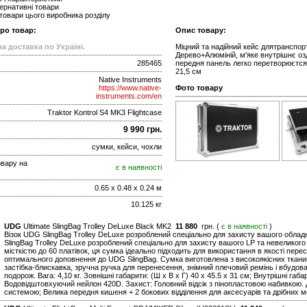
ернативні товари
 товари цього виробника розділу
про товар:
Опис товару:
а доставка по Україні.
Міцний та надійний кейс длятрансп
Дерево+Алюміній, м'яке внутрішнє озд
285465
передня панель легко перетворюєтся в
21,5 см
Native Instruments
https://www.native-
Фото товару
instruments.com/en
Traktor Kontrol S4 MK3 Flightcase
9 990 грн.
сумки, кейси, чохли
овару на
є в наявності
0.65 x 0.48 x 0.24 м
10.125 кг
UDG
Ultimate SlingBag Trolley DeLuxe Black MK2
11 880
грн. (
є в наявності
)
Візок UDG SlingBag Trolley DeLuxe розроблений спеціально для захисту вашого облад
SlingBag Trolley DeLuxe розроблений спеціально для захисту вашого LP та невеликого
місткістю до 60 платівок, ця сумка ідеально підходить для використання в якості пере
оптимального доповнення до UDG SlingBag. Сумка виготовлена з високоякісних тканин,
застібка-блискавка, зручна ручка для перенесення, знімний плечовий ремінь і вбудов
подорож. Вага: 4,10 кг. Зовнішні габарити: (Ш х В х Г) 40 x 45.5 x 31 см; Внутрішні габа
Водовідштовхуючий нейлон 420D. Захист: Головний відсік з пінопластовою набивкою.
системою; Велика передня кишеня + 2 бокових відділення для аксесуарів та дрібних м