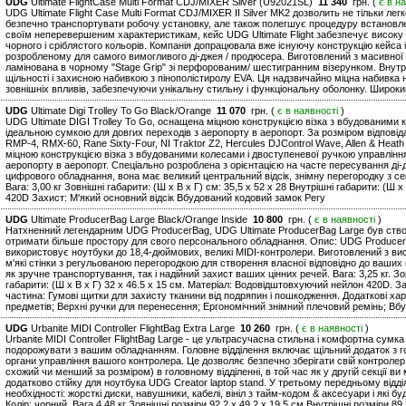
UDG
Ultimate FlightCase Multi Format CDJ/MIXER Silver (U92021SL)
11 340
грн. (
є в н
UDG Ultimate Flight Case Multi Format CDJ/MIXER II Silver MK2 дозволить не тільки ле
безпечно транспортувати робочу установку, але також полегшує процедуру встановл
своїм неперевершеним характеристикам, кейс UDG Ultimate Flight забезпечує високу п
чорного і сріблястого кольорів. Компанія допрацювала вже існуючу конструкцію кейса і
розробленому для самого вимогливого ді-джея / продюсера. Виготовлений з масивно
ламінована в чорному "Stage Grip" зі перфорованим/ шестигранним візерунком. Внут
щільності і захисною набивкою з пінополістиролу EVA. Ця надзвичайно міцна набивка 
зовнішніх впливів, забезпечуючи унікальну стильну і функціональну оболонку. Широки
UDG
Ultimate Digi Trolley To Go Black/Orange
11 070
грн. (
є в наявності
)
UDG Ultimate DIGI Trolley To Go, оснащена міцною конструкцією візка з вбудованими 
ідеальною сумкою для довгих переходів з аеропорту в аеропорт. За розміром відповід
RMP-4, RMX-60, Rane Sixty-Four, NI Traktor Z2, Hercules DJControl Wave, Allen & Heat
міцною конструкцією візка з вбудованими колесами і двоступеневої ручкою управління
аеропорту в аеропорт. Спеціально розроблена з орієнтацією на часте пересування ді-д
цифрового обладнання, вона має великий центральний відсік, знімну перегородку з се
Вага: 3,00 кг Зовнішні габарити: (Ш х В х Г) см: 35,5 x 52 x 28 Внутрішні габарити: (Ш 
420D Захист: М'який основний відсік Вбудований кодовий замок Регу
UDG
Ultimate ProducerBag Large Black/Orange Inside
10 800
грн. (
є в наявності
)
Натхненний легендарним UDG ProducerBag, UDG Ultimate ProducerBag Large був створ
отримати більше простору для свого персонального обладнання. Опис: UDG ProducerB
використовує ноутбуки до 18,4-дюймових, великі MIDI-контролери. Виготовлений з ви
м'які стінки з регульованою перегородкою для створення власної відповідно до ваших
як зручне транспортування, так і надійний захист ваших цінних речей. Вага: 3,25 кг. Зов
габарити: (Ш х В х Г) 32 x 46.5 x 15 см. Матеріал: Водовідштовхуючий нейлон 420D. За
частина: Гумові щитки для захисту тканини від подряпин і пошкодження. Додаткові ха
предметів; Верхні ручки для перенесення; Ергономічний знімний плечовий ремінь; Вб
UDG
Urbanite MIDI Controller FlightBag Extra Large
10 260
грн. (
є в наявності
)
Urbanite MIDI Controller FlightBag Large - це ультрасучасна стильна і комфортна сумка
подорожувати з вашим обладнанням. Головне відділення включає щільний додаток з го
органи управління вашого контролера. Це дозволяє безпечно зберігати свій контролер
схожий чи менший за розміром) в головному відділенні, в той час як у другій секції ви
додатково стійку для ноутбука UDG Creator laptop stand. У третьому передньому відді
необхідності: жорсткі диски, навушники, кабелі, вініл з тайм-кодом & аксесуари і які б
Колір: чорний. Вага 4.48 кг Зовнішні розміри 92.2 x 49.2 x 19.5 см Внутрішні розміри 