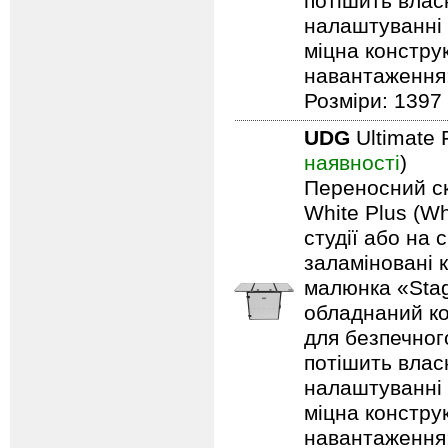
потішить влас
налаштуванні 
міцна констру
навантаження: 
Розміри: 1397 
UDG
Ultimate 
наявності
)
Переносний ск
White Plus (Wh
студії або на 
заламіновані 
малюнка «Stag
обладнаний ко
для безпечного
потішить влас
налаштуванні 
міцна констру
навантаження: 