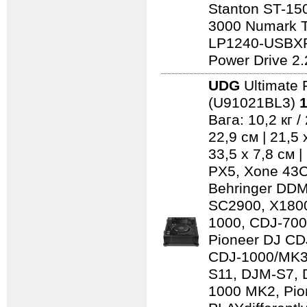
Stanton ST-150
3000 Numark 
LP1240-USBXP
Power Drive 2.
UDG
Ultimate 
(U91021BL3)
1
Вага: 10,2 кг 
22,9 см | 21,5
33,5 x 7,8 см 
PX5, Xone 43C
Behringer DD
SC2900, X1800
1000, CDJ-700
Pioneer DJ CD
CDJ-1000/MK3
S11, DJM-S7,
1000 MK2, Pio