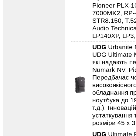
Pioneer PLX-1
7000MK2, RP-
STR8.150, T.5
Audio Techni
LP140XP, LP3,
UDG
Urbanite 
UDG Ultimate 
які надають пе
Numark NV, Pi
Передбачає чо
високоякісного
обладнання пр
ноутбука до 19
т.д.). Іннова
устаткування т
розміри 45 x 3
UDG
Ultimate 