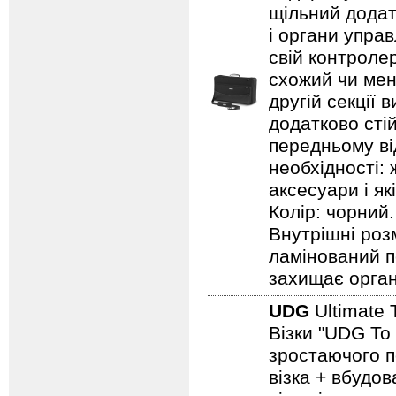
щільний додат
і органи упра
свій контроле
схожий чи менш
другій секції 
додатково стій
передньому ві
необхідності: 
аксесуари і як
Колір: чорний.
Внутрішні роз
ламінований п
захищає орга
UDG
Ultimate 
Візки "UDG To
зростаючого п
візка + вбудо