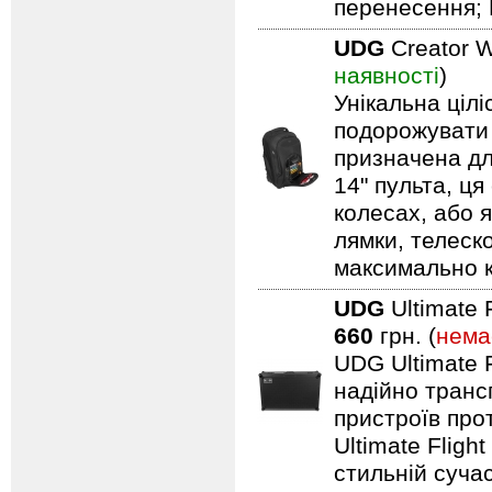
перенесення; 
UDG
Creator W
наявності
)
Унікальна ціл
подорожувати 
призначена дл
14" пульта, ця
колесах, або я
лямки, телеск
максимально 
UDG
Ultimate 
660
грн. (
нема
UDG Ultimate F
надійно транс
пристроїв про
Ultimate Fligh
стильній сучас