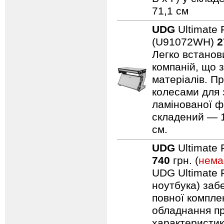
71,1 см
UDG
Ultimate 
(U91072WH)
2
Легко встанови
компаній, що 
матеріалів. Пр
колесами для 
ламінованої ф
складений — 11
см.
UDG
Ultimate 
740
грн. (
нема
UDG Ultimate F
ноутбука) заб
повної компле
обладнання пр
характеристик