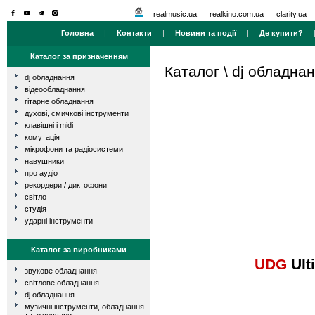
realmusic.ua
realkino.com.ua
clarity.ua
Головна
|
Контакти
|
Новини та події
|
Де купити?
Каталог за призначенням
Каталог
\
dj обладна
dj обладнання
відеообладнання
гітарне обладнання
духові, смичкові інструменти
клавішні і midi
комутація
мікрофони та радіосистеми
навушники
про аудіо
рекордери / диктофони
світло
студія
ударні інструменти
Каталог за виробниками
UDG
Ult
звукове обладнання
світлове обладнання
dj обладнання
музичні інструменти, обладнання