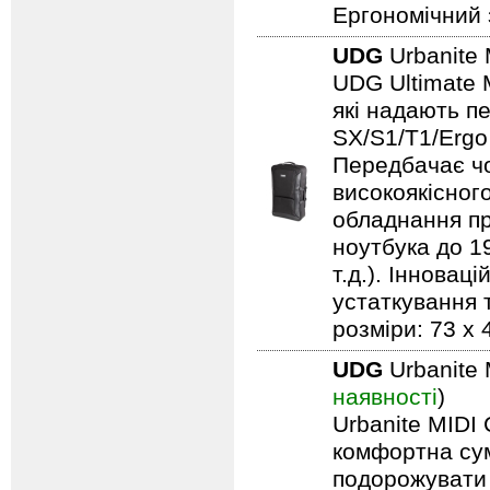
Ергономічний 
UDG
Urbanite 
UDG Ultimate 
які надають п
SX/S1/T1/Ergo
Передбачає чо
високоякісного
обладнання пр
ноутбука до 19
т.д.). Іннова
устаткування т
розміри: 73 x 
UDG
Urbanite 
наявності
)
Urbanite MIDI 
комфортна сум
подорожувати 