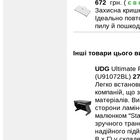
672
грн. (
є в
Захисна кришк
Ідеально повт
пилу й пошкод
Інші товари цього в
UDG
Ultimate 
(U91072BL)
27
Легко встанови
компаній, що 
матеріалів. В
сторони ламін
малюнком "Sta
зручного тран
надійного підй
В x Г) у склад