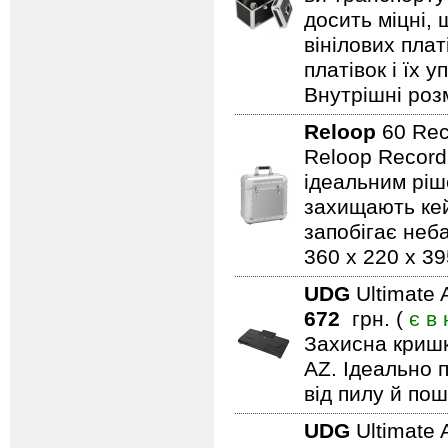
досить міцні, 
вінілових пла
платівок і їх у
Внутрішні розм
Reloop
60 Rec
Reloop Record 
ідеальним ріш
захищають кей
запобігає неб
360 x 220 x 3
UDG
Ultimate
672
грн. (
є в
Захисна кришк
AZ. Ідеально 
від пилу й по
UDG
Ultimate