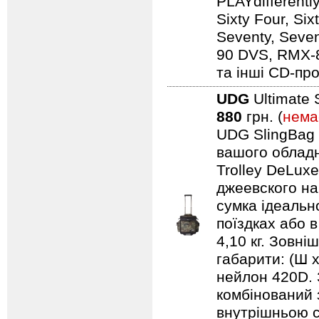
PLAYdifferentl
Sixty Four, Si
Seventy, Seven
90 DVS, RMX-
та інші CD-про
UDG
Ultimate 
880
грн. (
нема
UDG SlingBag 
вашого обладн
Trolley DeLuxe
джеевского наб
сумка ідеальн
поїздках або 
4,10 кг. Зовні
габарити: (Ш 
нейлон 420D. 
комбінований 
внутрішньою с