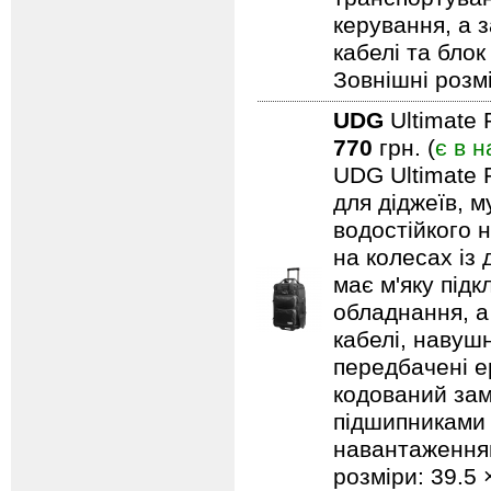
керування, а 
кабелі та блок
Зовнішні розмі
UDG
Ultimate 
770
грн. (
є в н
UDG Ultimate 
для діджеїв, м
водостійкого н
на колесах із
має м'яку під
обладнання, а
кабелі, навуш
передбачені ер
кодований замо
підшипниками 
навантаженням.
розміри: 39.5 