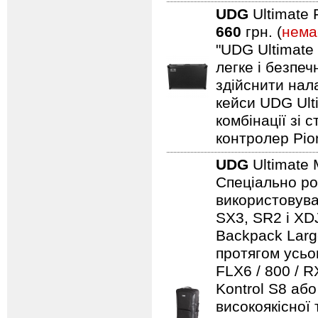
UDG
Ultimate 
660
грн. (
нема
"UDG Ultimate
легке і безпе
здійснити нал
кейси UDG Ult
комбінації зі
контролер Pio
UDG
Ultimate 
Спеціально ро
використовуват
SX3, SR2 і XDJ
Backpack Larg
протягом усьо
FLX6 / 800 / 
Kontrol S8 аб
високоякісної