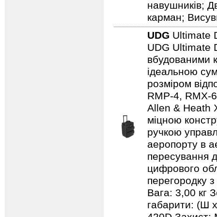
навушників; Д
карман; Висув
UDG
Ultimate 
UDG Ultimate D
вбудованими к
ідеальною сум
розміром відп
RMP-4, RMX-60,
Allen & Heath
міцною констр
ручкою управл
аеропорту в а
пересування д
цифрового обл
перегородку з
Вага: 3,00 кг 
габарити: (Ш х