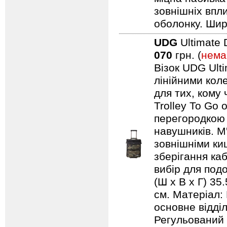
зовнішніх впл
оболонку. Шир
UDG
Ultimate 
070
грн. (
нема
Візок UDG Ulti
лінійними коле
для тих, кому
Trolley To Go
перегородкою 
навушників. М
зовнішніми ки
зберігання каб
вибір для подо
(Ш х В х Г) 35
см. Матеріал:
основне відді
Регульований 