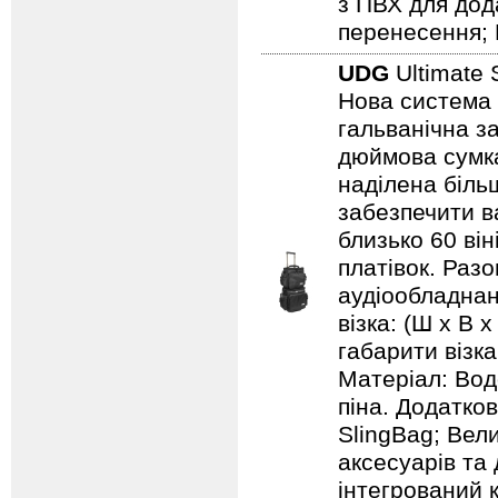
з ПВХ для дод
перенесення; 
UDG
Ultimate 
Нова система 
гальванічна за
дюймова сумка
наділена біль
забезпечити ва
близько 60 він
платівок. Раз
аудіообладнанн
візка: (Ш х В х
габарити візка:
Матеріал: Вод
піна. Додатков
SlingBag; Вели
аксесуарів та 
інтегрований 