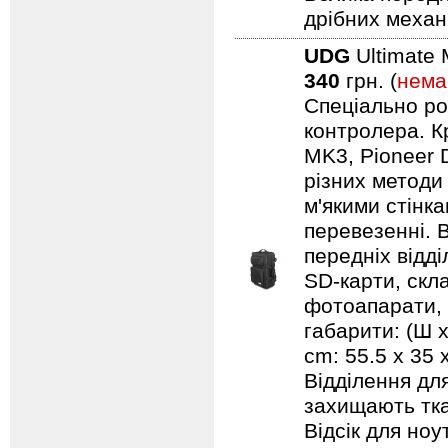
дрібних механ
UDG
Ultimate 
340
грн. (
нема
Спеціально ро
контролера. Кр
MK3, Pioneer 
різних методи
м'якими стінк
перевезенні. В
передніх відд
SD-карти, скл
фотоапарати, 
габарити: (Ш х
cm: 55.5 x 35
Відділення дл
захищають тка
Відсік для но