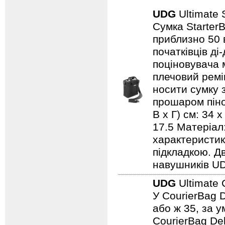
UDG
Ultimate 
Сумка StarterB
приблизно 50 
початківців ді
поціновувача 
плечовий ремі
носити сумку 
прошаром піноп
В х Г) см: 34 x
17.5 Матеріал
характеристик
підкладкою. Д
навушників UD
UDG
Ultimate
У CourierBag 
або ж 35, за 
CourierBag De