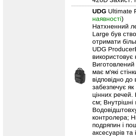
420D Захист: 
UDG
Ultimate 
наявності
)
Натхненний л
Large був ство
отримати біль
UDG ProducerB
використовує 
Виготовлений 
має м'які сті
відповідно до
забезпечує як
цінних речей. 
см; Внутрішні 
Водовідштовху
контролера; Н
подряпин і по
аксесуарів та