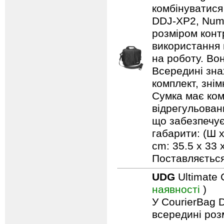
комбінуватися
DDJ-XP2, Numa
розміром конт
використання в
на роботу. Во
Всередині зна
комплект, зні
Сумка має ком
відрегульован
що забезпечує 
габарити: (Ш х
cm: 35.5 x 33
Поставляється
UDG
Ultimate 
наявності
)
У CourierBag 
всередині роз