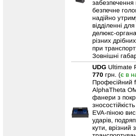
забезпечення н
безпечне голо
надійно утрим
відділенні для
делюкс-органа
різних дрібни
при транспорту
Зовнішні габар
UDG
Ultimate 
770
грн. (
є в н
Професійний f
AlphaTheta OM
фанери з покри
зносостійкіст
EVA-піною вис
ударів, подряп
кути, врізний 
транспортуван