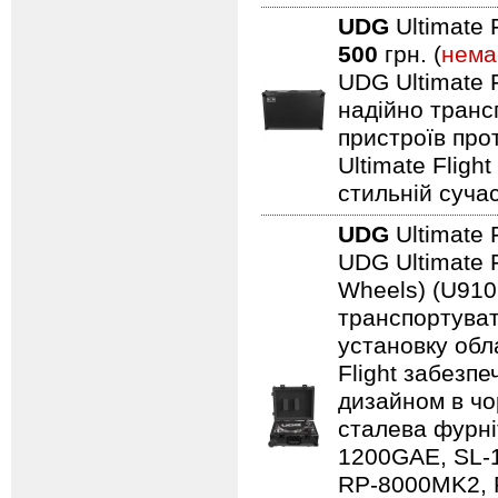
UDG
Ultimate 
500
грн. (
нема
UDG Ultimate F
надійно транс
пристроїв про
Ultimate Fligh
стильній сучас
UDG
Ultimate 
UDG Ultimate F
Wheels) (U910
транспортуват
установку обл
Flight забезпе
дизайном в чо
сталева фурні
1200GAE, SL-
RP-8000MK2, 