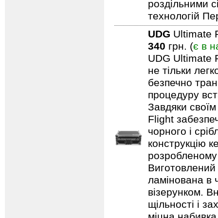
роздільними с
технологій Пе
UDG
Ultimate 
340
грн. (
є в н
UDG Ultimate F
не тільки лег
безпечно тран
процедуру вст
Завдяки своїм
Flight забезпе
чорного і срі
конструкцію ке
розробленому 
Виготовлений 
ламінована в 
візерунком. В
щільності і з
міцна набивка