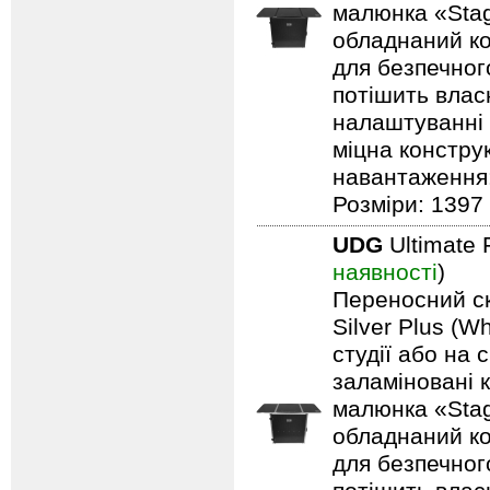
малюнка «Stag
обладнаний ко
для безпечного
потішить влас
налаштуванні 
міцна констру
навантаження: 
Розміри: 1397 
UDG
Ultimate 
наявності
)
Переносний ск
Silver Plus (W
студії або на 
заламіновані 
малюнка «Stag
обладнаний ко
для безпечного