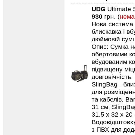
UDG
Ultimate 
930
грн. (
нема
Нова система п
блискавка і в
дюймовій сумці
Опис: Сумка н
обертовими ко
вбудованим ко
підвищену міцн
довговічність.
SlingBag - бли
для розміщенн
та кабелів. Ваг
31 см; SlingBa
31.5 x 32 x 20
Водовідштовху
з ПВХ для дод