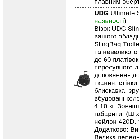
плавним обер
UDG
Ultimate 
наявності
)
Візок UDG Sli
вашого обладн
SlingBag Trol
та невеликого
до 60 платівок
пересувного д
доповнення до
тканин, стінки
блискавка, зр
вбудовані кол
4,10 кг. Зовні
габарити: (Ш х
нейлон 420D. 
Додатково: Ви
Велика передн