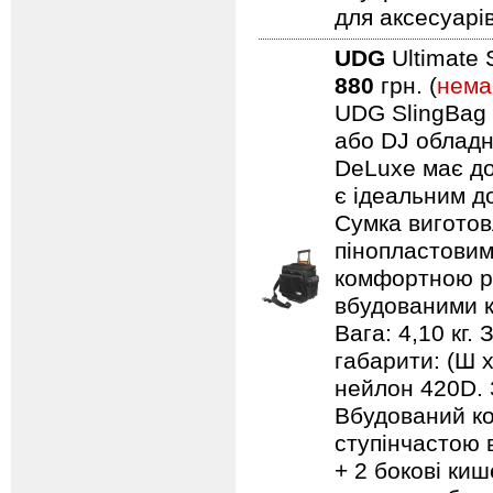
для аксесуарів
UDG
Ultimate 
880
грн. (
нема
UDG SlingBag 
або DJ обладн
DeLuxe має до
є ідеальним д
Сумка виготов
пінопластовим
комфортною ру
вбудованими к
Вага: 4,10 кг.
габарити: (Ш 
нейлон 420D. 
Вбудований ко
ступінчастою 
+ 2 бокові киш