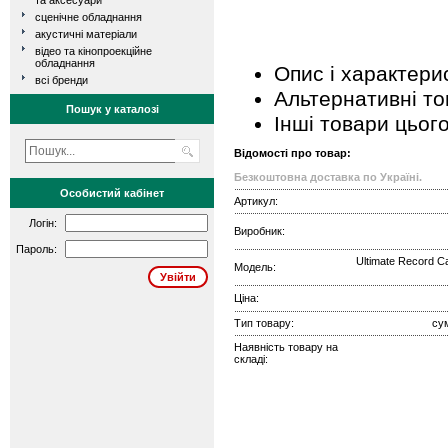
та аксесуари
сценічне обладнання
акустичні матеріали
відео та кінопроекційне
обладнання
Опис і характери
всі бренди
Альтернативні т
Пошук у каталозі
Інші товари цьог
Відомості про товар:
Безкоштовна доставка по Україні.
Особистий кабінет
Артикул:
Логін:
Виробник:
Пароль:
Ultimate Record Ca
Модель:
Ціна:
Тип товару:
су
Наявність товару на
складі: