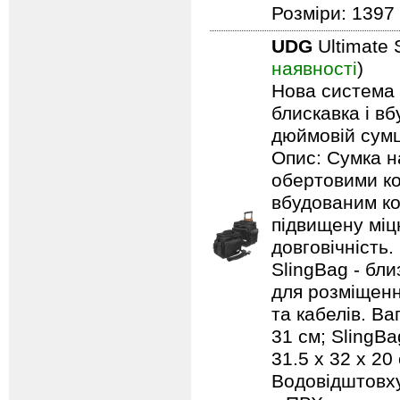
Розміри: 1397 
UDG
Ultimate 
наявності
)
Нова система п
блискавка і в
дюймовій сумці
Опис: Сумка н
обертовими ко
вбудованим ко
підвищену міцн
довговічність.
SlingBag - бли
для розміщенн
та кабелів. Ваг
31 см; SlingBa
31.5 x 32 x 20
Водовідштовху