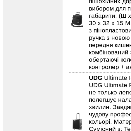
пішохідних дор
вибором для по
габарити: (Ш х
30 x 32 x 15 
з пінопластов
ручка з новою
передня кишен
комбінований 
обертаючі кол
контролер + а
UDG
Ultimate 
UDG Ultimate F
не только лег
полегшує нала
хвилин. Завдя
чудову профес
кольорі. Мате
Сумісний з: 