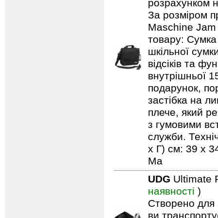
розрахунком н
За розміром п
Maschine Jam 
товару: Сумка
шкільної сумки
відсіків та ф
внутрішньої 1
подарунок, по
застібка на л
плече, який р
з гумовими вс
служби. Техніч
x Г) см: 39 x 3
Ма
UDG
Ultimate 
наявності
)
Створено для 
ви транспортує