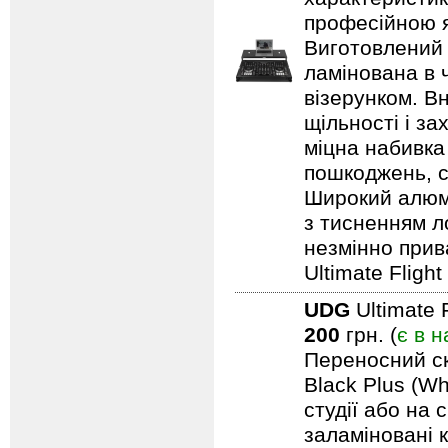
професійною я
Виготовлений 
ламінована в 
візерунком. В
щільності і з
міцна набивка
пошкоджень, с
Широкий алюмі
з тисненням л
незмінно прив
Ultimate Fligh
UDG
Ultimate 
200
грн. (
є в н
Переносний ск
Black Plus (Wh
студії або на 
заламіновані 