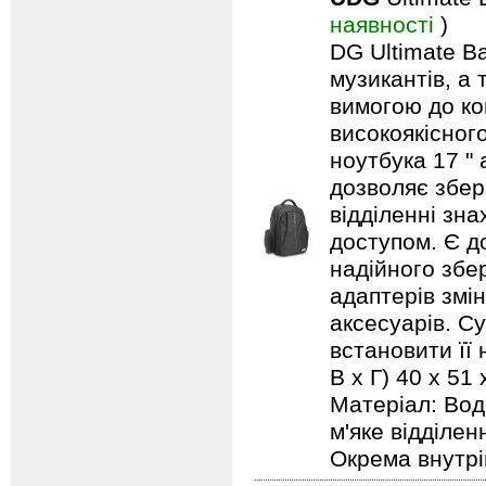
наявності
)
DG Ultimate Ba
музикантів, а
вимогою до ко
високоякісног
ноутбука 17 "
дозволяє збері
відділенні зн
доступом. Є до
надійного збер
адаптерів змі
аксесуарів. С
встановити її 
В х Г) 40 x 51
Матеріал: Вод
м'яке відділе
Окрема внутрі