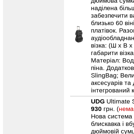
дюймова сумка
наділена біль
забезпечити ва
близько 60 він
платівок. Раз
аудіообладнанн
візка: (Ш х В х
габарити візка:
Матеріал: Вод
піна. Додатков
SlingBag; Вели
аксесуарів та 
інтегрований 
UDG
Ultimate 
930
грн. (
нема
Нова система п
блискавка і в
дюймовій сумці