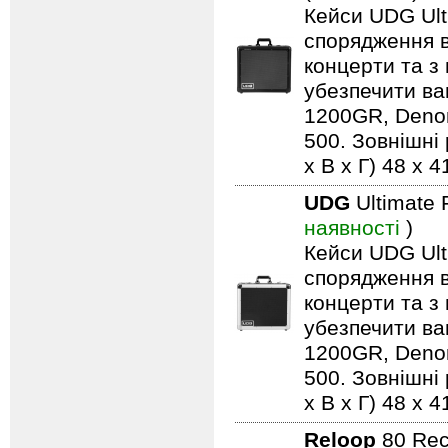
Кейси UDG Ult
спорядження в
концерти та з 
убезпечити ва
1200GR, Denon
500. Зовнішні 
x В x Г) 48 x 4
UDG
Ultimate 
наявності
)
Кейси UDG Ult
спорядження в
концерти та з 
убезпечити ва
1200GR, Denon
500. Зовнішні 
x В x Г) 48 x 4
Reloop
80 Rec