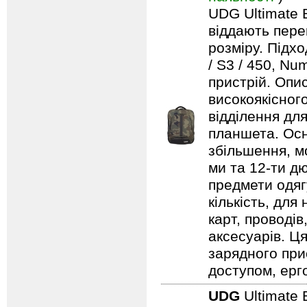
UDG Ultimate B
віддають пере
розміру. Підх
/ S3 / 450, Nu
пристрій. Опи
високоякісног
відділення дл
планшета. Осн
збільшення, м
ми та 12-ти д
предмети одягу
кількість, для
карт, проводів
аксесуарів. Ц
зарядного при
доступом, ерг
UDG
Ultimate 