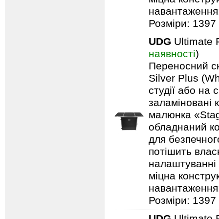
навантаження: 
Розміри: 1397 
UDG
Ultimate 
наявності
)
Переносний ск
Silver Plus (W
студії або на 
заламіновані 
малюнка «Stag
обладнаний ко
для безпечного
потішить влас
налаштуванні 
міцна констру
навантаження: 
Розміри: 1397 
UDG
Ultimate 