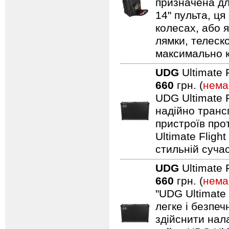
призначена дл
14" пульта, ця
колесах, або я
лямки, телеск
максимально 
UDG
Ultimate 
660
грн. (
нема
UDG Ultimate F
надійно транс
пристроїв про
Ultimate Fligh
стильній сучас
UDG
Ultimate 
660
грн. (
нема
"UDG Ultimate
легке і безпе
здійснити нал