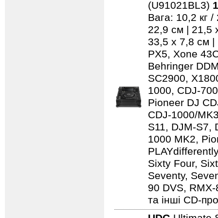
(U91021BL3)
1
Вага: 10,2 кг 
22,9 см | 21,5
33,5 x 7,8 см 
PX5, Xone 43C
Behringer DD
SC2900, X1800
1000, CDJ-700
Pioneer DJ CD
CDJ-1000/MK3
S11, DJM-S7,
1000 MK2, Pio
PLAYdifferentl
Sixty Four, Si
Seventy, Seven
90 DVS, RMX-
та інші CD-про