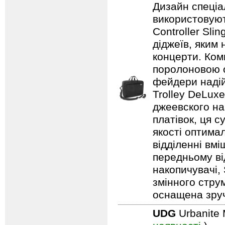
Дизайн спеціа
використовуют
Controller Sli
діджеїв, яким
концерти. Ком
поролоновою о
фейдери надій
Trolley DeLuxe
джеевского на
платівок, ця 
якості оптима
відділенні вм
передньому ві
накопичувачі,
змінного стру
оснащена зру
UDG
Urbanite 