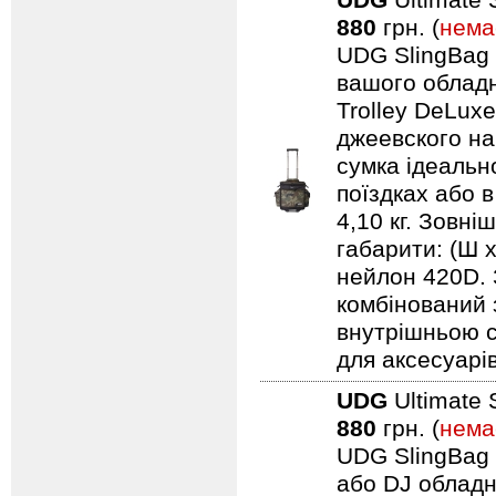
UDG
Ultimate 
880
грн. (
нема
UDG SlingBag 
вашого обладн
Trolley DeLuxe
джеевского наб
сумка ідеальн
поїздках або 
4,10 кг. Зовні
габарити: (Ш 
нейлон 420D. 
комбінований 
внутрішньою с
для аксесуарів
UDG
Ultimate 
880
грн. (
нема
UDG SlingBag 
або DJ обладн