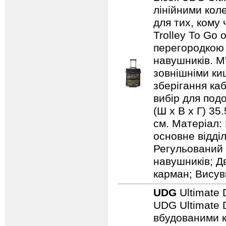
лінійними коле
для тих, кому
Trolley To Go
перегородкою 
навушників. М
зовнішніми ки
зберігання каб
вибір для подо
(Ш х В х Г) 35
см. Матеріал:
основне відді
Регульований 
навушників; Д
карман; Висув
UDG
Ultimate 
UDG Ultimate D
вбудованими к