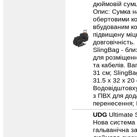
дюймовій сумці
Опис: Сумка н
обертовими ко
вбудованим ко
підвищену міцн
довговічність.
SlingBag - бли
для розміщенн
та кабелів. Ваг
31 см; SlingBa
31.5 x 32 x 20
Водовідштовху
з ПВХ для дод
перенесення; 
UDG
Ultimate 
Нова система 
гальванічна за