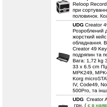
Reloop Record
при сортуванні
половинок. Кол
UDG
Creator 
Розроблений д
жорсткий кейс
обладнання. В
Creator 49 Key
подряпин та п
Вага: 1,72 kg 
33 x 6.5 cm Пі
MPK249, MPK49,
Korg microSTA
IV, Code49, No
500Pro, та ін
UDG
Creator 
грн. (
є в наяв