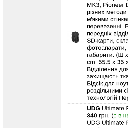
MK3, Pioneer 
різних методи
м'якими стінк
перевезенні. В
передніх відд
SD-карти, скл
фотоапарати, 
габарити: (Ш х
cm: 55.5 x 35
Відділення дл
захищають тка
Відсік для но
роздільними с
технологій Пе
UDG
Ultimate 
340
грн. (
є в н
UDG Ultimate F