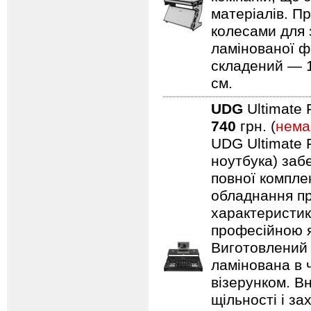
матеріалів. Пр
колесами для 
ламінованої ф
складений — 11
см.
UDG
Ultimate 
740
грн. (
нема
UDG Ultimate F
ноутбука) заб
повної компле
обладнання пр
характеристик
професійною я
Виготовлений 
ламінована в 
візерунком. В
щільності і з