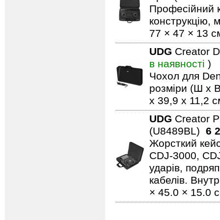
Професійний 
конструкцію, м
77 × 47 × 13 с
UDG
Creator 
в наявності
)
Чохол для Den
розміри (Ш x В
x 39,9 x 11,2 с
UDG
Creator 
(U8489BL)
6 
Жорсткий кейс
CDJ-3000, CD
ударів, подряп
кабелів. Внутр
× 45.0 × 15.0 с