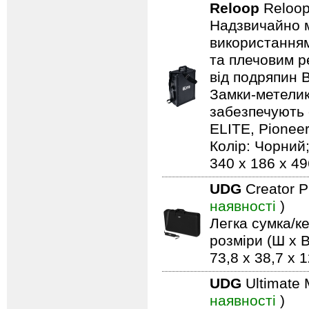
Reloop
Reloop
Надзвичайно м
використанням
та плечовим р
від подряпин 
Замки-метелик
забезпечують 
ELITE, Pionee
Колір: Чорний;
340 x 186 x 49
UDG
Creator 
наявності
)
Легка сумка/ке
розміри (Ш x В
73,8 x 38,7 x 
UDG
Ultimate 
наявності
)