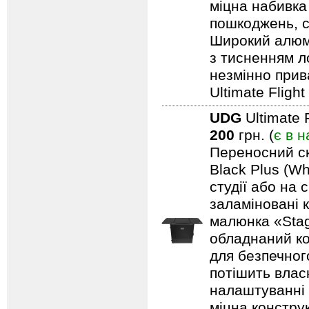
міцна набивка
пошкоджень, с
Широкий алюмі
з тисненням л
незмінно прив
Ultimate Fligh
UDG
Ultimate 
200
грн. (
є в н
Переносний ск
Black Plus (Wh
студії або на 
заламіновані 
малюнка «Stag
обладнаний ко
для безпечного
потішить влас
налаштуванні 
міцна констру