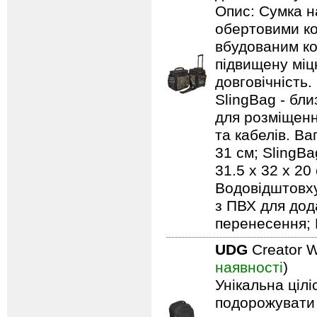
Опис: Сумка н
обертовими ко
вбудованим ко
підвищену міцн
довговічність.
SlingBag - бли
для розміщенн
та кабелів. Ваг
31 см; SlingBa
31.5 x 32 x 20
Водовідштовху
з ПВХ для дод
перенесення; 
UDG
Creator W
наявності
)
Унікальна ціл
подорожувати 