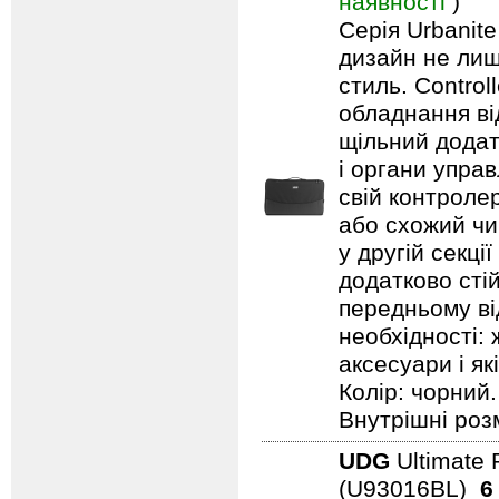
наявності
)
Серія Urbanite
дизайн не лиш
стиль. Contro
обладнання ві
щільний додат
і органи упра
свій контроле
або схожий чи 
у другій секці
додатково стій
передньому ві
необхідності: 
аксесуари і як
Колір: чорний.
Внутрішні розм
UDG
Ultimate 
(U93016BL)
6