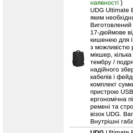
наявності
)
UDG Ultimate B
яким необхідн
Виготовлений 
17-дюймове ві
кишенею для i
з можливістю 
мікшер, кільк
тембру / подря
надійного збе
кабелів і фейд
комплект сумк
пристрою USB,
ергономічна п
ремені та стро
візок UDG. Вага
Внутрішні габа
UDG
Ultimate