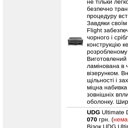
не тільки лег
безпечно тран
процедуру вст
Завдяки своїм
Flight забезпе
чорного і срі
конструкцію ке
розробленому 
Виготовлений 
ламінована в 
візерунком. В
щільності і з
міцна набивка
зовнішніх впл
оболонку. Шир
UDG
Ultimate 
070
грн. (
нема
Візок UDG Ulti