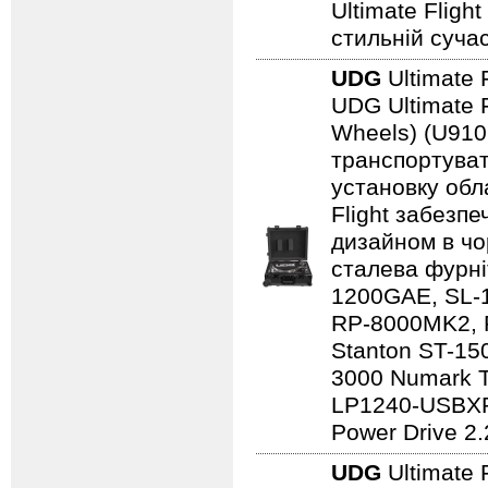
Ultimate Fligh
стильній сучас
UDG
Ultimate 
UDG Ultimate F
Wheels) (U910
транспортуват
установку обл
Flight забезпе
дизайном в чо
сталева фурні
1200GAE, SL-
RP-8000MK2, 
Stanton ST-150
3000 Numark 
LP1240-USBXP
Power Drive 2.
UDG
Ultimate 