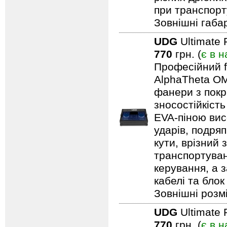
при транспорту
Зовнішні габар
UDG
Ultimate 
770
грн. (
є в н
Професійний f
AlphaTheta OM
фанери з покри
зносостійкіст
EVA-піною вис
ударів, подряп
кути, врізний 
транспортуван
керування, а 
кабелі та блок
Зовнішні розмі
UDG
Ultimate 
770
грн. (
є в н