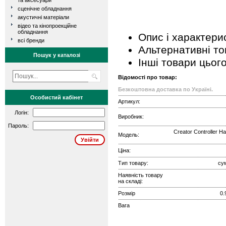
та аксесуари
сценічне обладнання
акустичні матеріали
відео та кінопроекційне
обладнання
Опис і характери
всі бренди
Альтернативні т
Пошук у каталозі
Інші товари цьог
Відомості про товар:
Безкоштовна доставка по Україні.
Особистий кабінет
Артикул:
Логін:
Виробник:
Пароль:
Creator Controller H
Модель:
Ціна:
Тип товару:
су
Наявність товару
на складі:
Розмір
0.
Вага