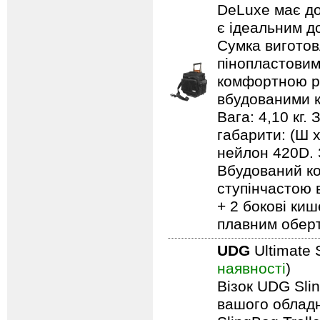
DeLuxe має до
є ідеальним д
Сумка виготов
пінопластовим
комфортною ру
вбудованими к
Вага: 4,10 кг.
габарити: (Ш 
нейлон 420D. 
Вбудований ко
ступінчастою 
+ 2 бокові киш
плавним обер
UDG
Ultimate 
наявності
)
Візок UDG Sli
вашого обладн