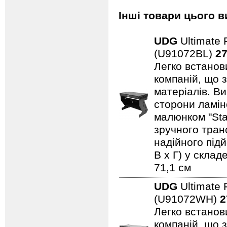
Інші товари цього в
UDG
Ultimate 
(U91072BL)
27
Легко встанови
компаній, що 
матеріалів. В
сторони ламін
малюнком "Sta
зручного тран
надійного підй
В x Г) у склад
71,1 см
UDG
Ultimate 
(U91072WH)
2
Легко встанови
компаній, що 