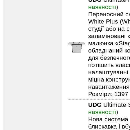
наявності
)
Переносний ск
White Plus (Wh
студії або на 
заламіновані 
малюнка «Stag
обладнаний ко
для безпечного
потішить влас
налаштуванні 
міцна констру
навантаження: 
Розміри: 1397 
UDG
Ultimate 
наявності
)
Нова система п
блискавка і в