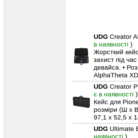
UDG
Creator 
в наявності
)
Жорсткий кейс
захист під ча
девайса. • Роз
AlphaTheta X
UDG
Creator 
є в наявності
)
Кейс для Pio
розміри (Ш x В
97,1 x 52,5 x 
UDG
Ultimate 
наявності
)