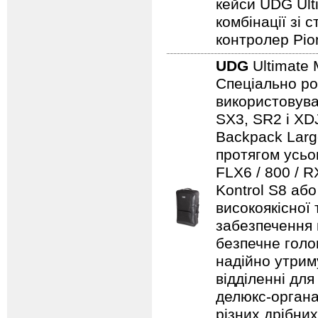
кейси UDG Ult
комбінації зі
контролер Pio
UDG
Ultimate 
Спеціально ро
використовуват
SX3, SR2 і XDJ
Backpack Larg
протягом усьо
FLX6 / 800 / 
Kontrol S8 аб
високоякісної
забезпечення н
безпечне голо
надійно утрим
відділенні для
делюкс-органа
різних дрібни