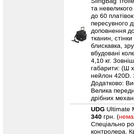
SlingBag Trol
та невеликого
до 60 платівок
пересувного д
доповнення до
тканин, стінки
блискавка, зр
вбудовані кол
4,10 кг. Зовні
габарити: (Ш х
нейлон 420D. 
Додатково: Ви
Велика передн
дрібних механ
UDG
Ultimate 
340
грн. (
нема
Спеціально ро
контролера. Кр