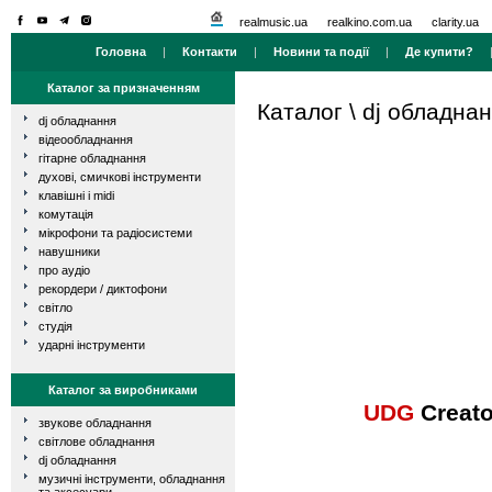
realmusic.ua
realkino.com.ua
clarity.ua
Головна
|
Контакти
|
Новини та події
|
Де купити?
Каталог за призначенням
Каталог
\
dj обладна
dj обладнання
відеообладнання
гітарне обладнання
духові, смичкові інструменти
клавішні і midi
комутація
мікрофони та радіосистеми
навушники
про аудіо
рекордери / диктофони
світло
студія
ударні інструменти
Каталог за виробниками
UDG
Creato
звукове обладнання
світлове обладнання
dj обладнання
музичні інструменти, обладнання