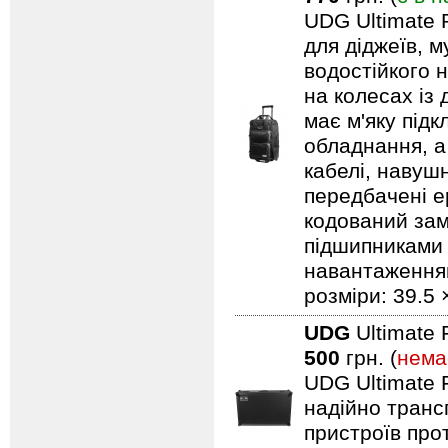
UDG Ultimate 
для діджеїв, м
водостійкого н
на колесах із
має м'яку під
обладнання, а
кабелі, навуш
передбачені ер
кодований замо
підшипниками 
навантаженням.
розміри: 39.5 
UDG
Ultimate 
500
грн. (
нема
UDG Ultimate F
надійно транс
пристроїв про