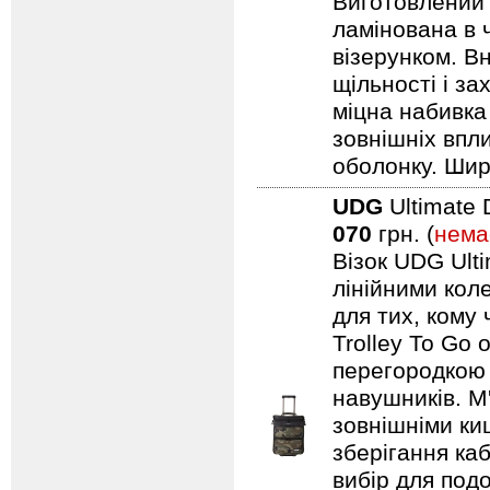
Виготовлений 
ламінована в 
візерунком. В
щільності і з
міцна набивка
зовнішніх впл
оболонку. Шир
UDG
Ultimate 
070
грн. (
нема
Візок UDG Ulti
лінійними коле
для тих, кому
Trolley To Go
перегородкою 
навушників. М
зовнішніми ки
зберігання каб
вибір для подо