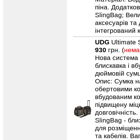
піна. Додатков
SlingBag; Вели
аксесуарів та 
інтегрований 
UDG
Ultimate 
930
грн. (
нема
Нова система п
блискавка і в
дюймовій сумці
Опис: Сумка н
обертовими ко
вбудованим ко
підвищену міцн
довговічність.
SlingBag - бли
для розміщенн
та кабелів. Ваг