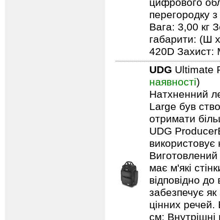
цифрового обл
перегородку з
Вага: 3,00 кг 
габарити: (Ш х
420D Захист: 
UDG
Ultimate 
наявності
)
Натхненний л
Large був ство
отримати біль
UDG ProducerB
використовує 
Виготовлений 
має м'які сті
відповідно до
забезпечує як
цінних речей. 
см; Внутрішні 