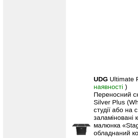
UDG
Ultimate 
наявності
)
Переносний ск
Silver Plus (W
студії або на 
заламіновані 
малюнка «Stag
обладнаний ко