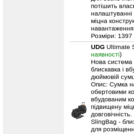
потішить влас
налаштуванні 
міцна констру
навантаження: 
Розміри: 1397 
UDG
Ultimate 
наявності
)
Нова система п
блискавка і в
дюймовій сумці
Опис: Сумка н
обертовими ко
вбудованим ко
підвищену міцн
довговічність.
SlingBag - бли
для розміщенн