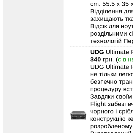
cm: 55.5 x 35
Відділення дл
захищають тка
Відсік для но
роздільними с
технологій Пе
UDG
Ultimate 
340
грн. (
є в н
UDG Ultimate F
не тільки лег
безпечно тран
процедуру вст
Завдяки своїм
Flight забезпе
чорного і срі
конструкцію ке
розробленому 