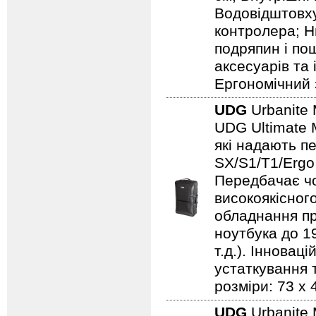
Водовідштовху
контролера; Н
подряпин і по
аксесуарів та
Ергономічний 
UDG
Urbanite 
UDG Ultimate 
які надають п
SX/S1/T1/Ergo
Передбачає чо
високоякісного
обладнання пр
ноутбука до 19
т.д.). Іннова
устаткування т
розміри: 73 x 
UDG
Urbanite 