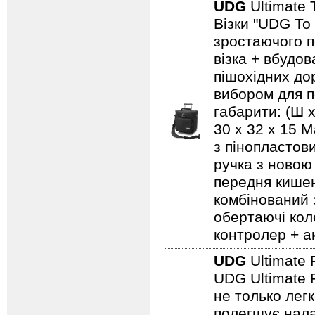
UDG
Ultimate 
Візки "UDG To
зростаючого п
візка + вбудо
пішохідних дор
вибором для по
габарити: (Ш х
30 x 32 x 15 
з пінопластов
ручка з новою
передня кишен
комбінований 
обертаючі кол
контролер + а
UDG
Ultimate 
UDG Ultimate F
не только лег
полегшує нала