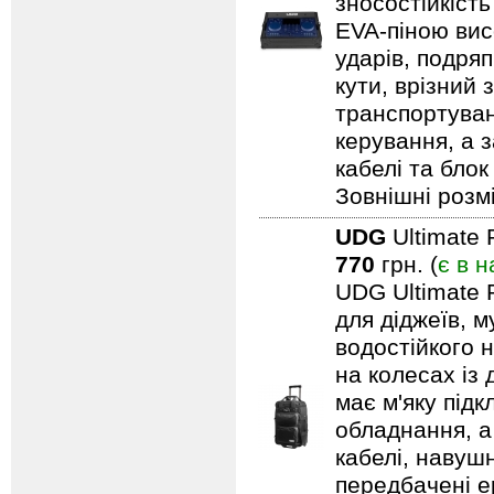
зносостійкіст
EVA-піною вис
ударів, подряп
кути, врізний 
транспортуван
керування, а 
кабелі та блок
Зовнішні розмі
UDG
Ultimate 
770
грн. (
є в н
UDG Ultimate 
для діджеїв, м
водостійкого н
на колесах із
має м'яку під
обладнання, а
кабелі, навуш
передбачені ер