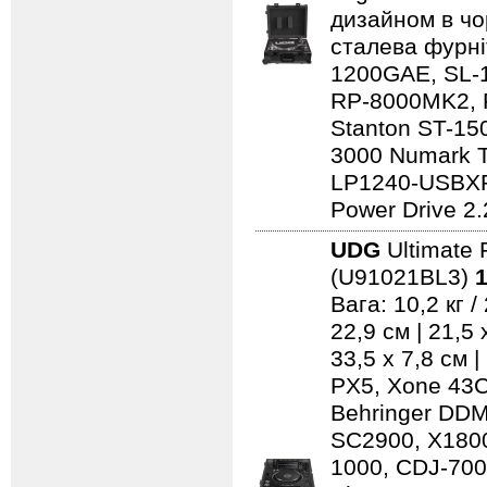
дизайном в чо
сталева фурні
1200GAE, SL-
RP-8000MK2, 
Stanton ST-150
3000 Numark 
LP1240-USBXP
Power Drive 2.
UDG
Ultimate 
(U91021BL3)
1
Вага: 10,2 кг 
22,9 см | 21,5
33,5 x 7,8 см 
PX5, Xone 43C
Behringer DD
SC2900, X1800
1000, CDJ-700