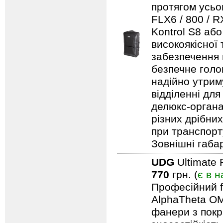
протягом усьо
FLX6 / 800 / 
Kontrol S8 аб
високоякісної
забезпечення н
безпечне голо
надійно утрим
відділенні для
делюкс-органа
різних дрібни
при транспорту
Зовнішні габар
UDG
Ultimate 
770
грн. (
є в н
Професійний f
AlphaTheta OM
фанери з покри