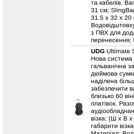
та кабелів. Ваг
31 см; SlingBa
31.5 x 32 x 20
Водовідштовху
з ПВХ для дод
перенесення; 
UDG
Ultimate 
Нова система 
гальванічна за
дюймова сумка
наділена біль
забезпечити ва
близько 60 він
платівок. Раз
аудіообладнанн
візка: (Ш х В х
габарити візка:
Матеріал: Вод