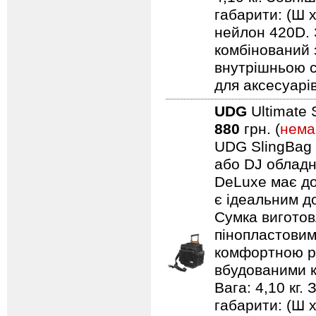
габарити: (Ш 
нейлон 420D. 
комбінований 
внутрішньою с
для аксесуарів
UDG
Ultimate 
880
грн. (
нема
UDG SlingBag 
або DJ обладн
DeLuxe має до
є ідеальним д
Сумка виготов
пінопластовим
комфортною ру
вбудованими к
Вага: 4,10 кг.
габарити: (Ш 