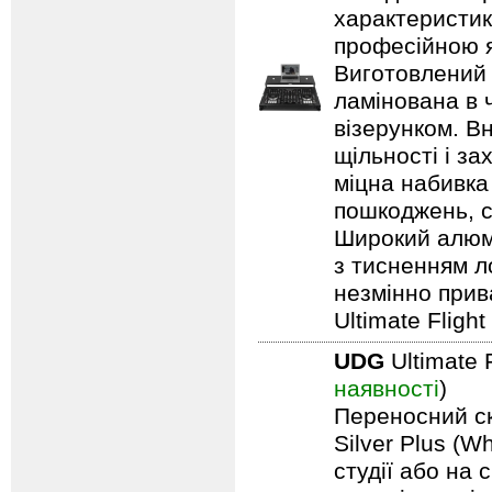
характеристик
професійною я
Виготовлений 
ламінована в 
візерунком. В
щільності і з
міцна набивка
пошкоджень, с
Широкий алюмі
з тисненням л
незмінно прив
Ultimate Fligh
UDG
Ultimate 
наявності
)
Переносний ск
Silver Plus (W
студії або на 