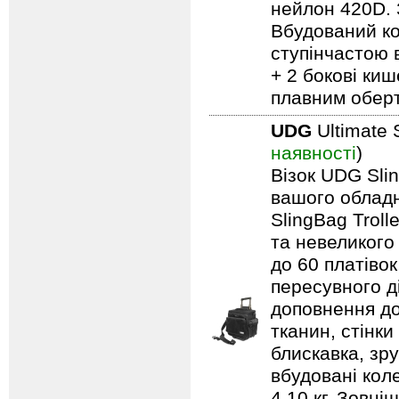
нейлон 420D. 
Вбудований ко
ступінчастою 
+ 2 бокові киш
плавним обер
UDG
Ultimate 
наявності
)
Візок UDG Sli
вашого обладн
SlingBag Trol
та невеликого
до 60 платівок
пересувного д
доповнення до
тканин, стінки
блискавка, зр
вбудовані кол
4,10 кг. Зовні