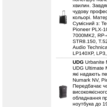
хвилин. Завдя
чудову профес
кольорі. Мате
Сумісний з: 
Pioneer PLX-1
7000MK2, RP-
STR8.150, T.5
Audio Techni
LP140XP, LP3,
UDG
Urbanite 
UDG Ultimate 
які надають пе
Numark NV, Pi
Передбачає чо
високоякісного
обладнання пр
ноутбука до 19