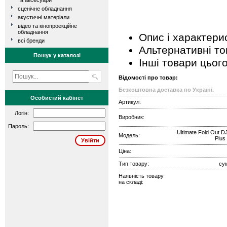
та аксесуари
сценічне обладнання
акустичні матеріали
відео та кінопроекційне
обладнання
Опис і характери
всі бренди
Альтернативні т
Пошук у каталозі
Інші товари цьог
Відомості про товар:
Безкоштовна доставка по Україні.
Особистий кабінет
Артикул:
Логін:
Виробник:
Пароль:
Ultimate Fold Out D
Модель:
Plus
Ціна:
Тип товару:
су
Наявність товару
на складі: