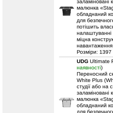
заламіновані 
малюнка «Stag
обладнаний ко
для безпечного
потішить влас
налаштуванні 
міцна констру
навантаження: 
Розміри: 1397 
UDG
Ultimate 
наявності
)
Переносний ск
White Plus (Wh
студії або на 
заламіновані 
малюнка «Stag
обладнаний ко
для безпечного