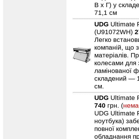
В x Г) у склад
71,1 см
UDG
Ultimate 
(U91072WH)
2
Легко встанови
компаній, що 
матеріалів. Пр
колесами для 
ламінованої ф
складений — 11
см.
UDG
Ultimate 
740
грн. (
нема
UDG Ultimate F
ноутбука) заб
повної компле
обладнання пр