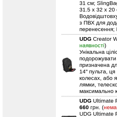
31 см; SlingBa
31.5 x 32 x 20
Водовідштовху
з ПВХ для дод
перенесення; 
UDG
Creator W
наявності
)
Унікальна ціл
подорожувати 
призначена дл
14" пульта, ця
колесах, або я
лямки, телеск
максимально 
UDG
Ultimate 
660
грн. (
нема
UDG Ultimate F