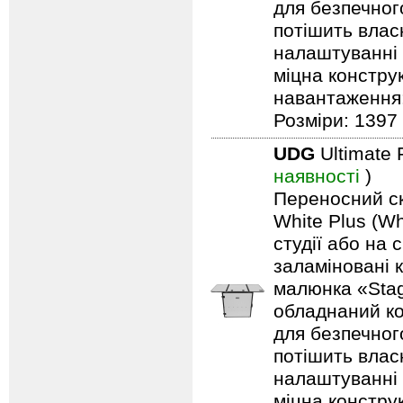
для безпечного
потішить влас
налаштуванні 
міцна констру
навантаження: 
Розміри: 1397 
UDG
Ultimate 
наявності
)
Переносний ск
White Plus (Wh
студії або на 
заламіновані 
малюнка «Stag
обладнаний ко
для безпечного
потішить влас
налаштуванні 
міцна констру