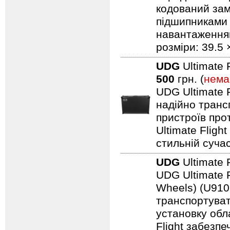
кодований замо
підшипниками 
навантаженням.
розміри: 39.5 
UDG
Ultimate 
500
грн. (
нема
UDG Ultimate F
надійно транс
пристроїв про
Ultimate Fligh
стильній сучас
UDG
Ultimate 
UDG Ultimate F
Wheels) (U910
транспортуват
установку обл
Flight забезпе