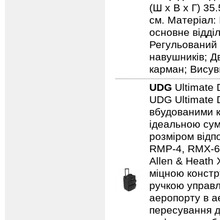
(Ш х В х Г) 35
см. Матеріал:
основне відді
Регульований 
навушників; Д
карман; Висув
UDG
Ultimate 
UDG Ultimate D
вбудованими к
ідеальною сум
розміром відп
RMP-4, RMX-60,
Allen & Heath
міцною констр
ручкою управл
аеропорту в а
пересування д