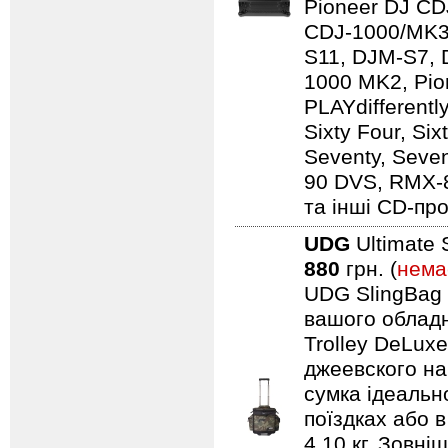
Pioneer DJ CD
CDJ-1000/MK3
S11, DJM-S7,
1000 MK2, Pio
PLAYdifferentl
Sixty Four, Si
Seventy, Seven
90 DVS, RMX-
та інші CD-про
UDG
Ultimate 
880
грн. (
нема
UDG SlingBag 
вашого обладн
Trolley DeLuxe
джеевского наб
сумка ідеальн
поїздках або 
4,10 кг. Зовні