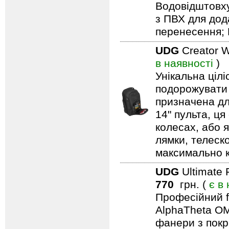
Водовідштовху
з ПВХ для дод
перенесення; 
UDG
Creator W
в наявності
)
Унікальна ціл
подорожувати 
призначена дл
14" пульта, ця
колесах, або я
лямки, телеск
максимально 
UDG
Ultimate 
770
грн. (
є в
Професійний f
AlphaTheta OM
фанери з покри