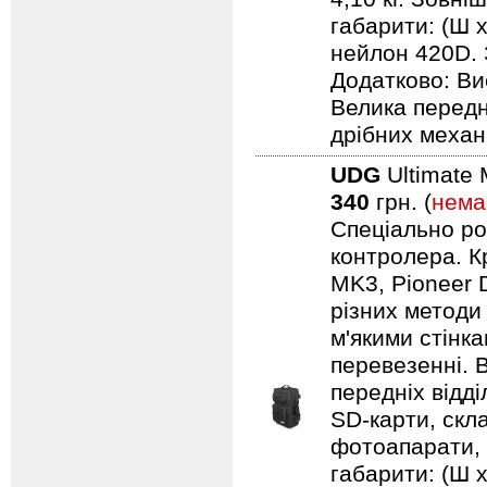
габарити: (Ш х
нейлон 420D. 
Додатково: Ви
Велика передн
дрібних механ
UDG
Ultimate 
340
грн. (
нема
Спеціально ро
контролера. Кр
MK3, Pioneer 
різних методи
м'якими стінк
перевезенні. В
передніх відд
SD-карти, скл
фотоапарати, 
габарити: (Ш х