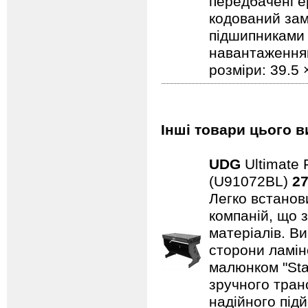
передбачені ер
кодований замо
підшипниками 
навантаженням.
розміри: 39.5 
Інші товари цього в
UDG
Ultimate 
(U91072BL)
27
Легко встанови
компаній, що 
матеріалів. В
сторони ламін
малюнком "Sta
зручного тран
надійного підй