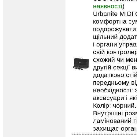
наявності
)
Urbanite MIDI 
комфортна сум
подорожувати 
щільний додат
і органи упра
свій контроле
схожий чи менш
другій секції 
додатково стій
передньому ві
необхідності: 
аксесуари і як
Колір: чорний.
Внутрішні роз
ламінований п
захищає орга