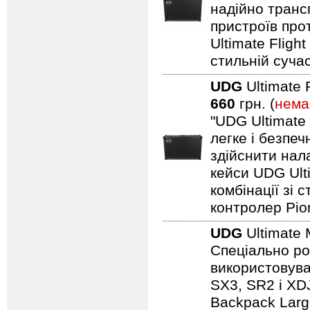
надійно транс
пристроїв про
Ultimate Fligh
стильній сучас
UDG
Ultimate 
660
грн. (
нема
"UDG Ultimate
легке і безпе
здійснити нал
кейси UDG Ult
комбінації зі
контролер Pio
UDG
Ultimate 
Спеціально ро
використовуват
SX3, SR2 і XDJ
Backpack Larg