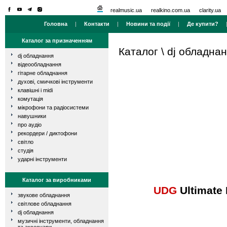
realmusic.ua
realkino.com.ua
clarity.ua
Головна
|
Контакти
|
Новини та події
|
Де купити?
Каталог за призначенням
Каталог
\
dj обладна
dj обладнання
відеообладнання
гітарне обладнання
духові, смичкові інструменти
клавішні і midi
комутація
мікрофони та радіосистеми
навушники
про аудіо
рекордери / диктофони
світло
студія
ударні інструменти
Каталог за виробниками
UDG
Ultimate 
звукове обладнання
світлове обладнання
dj обладнання
музичні інструменти, обладнання