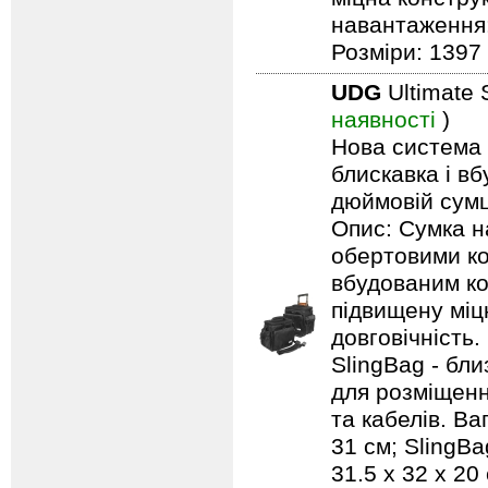
навантаження: 
Розміри: 1397 
UDG
Ultimate 
наявності
)
Нова система п
блискавка і в
дюймовій сумці
Опис: Сумка н
обертовими ко
вбудованим ко
підвищену міцн
довговічність.
SlingBag - бли
для розміщенн
та кабелів. Ваг
31 см; SlingBa
31.5 x 32 x 20