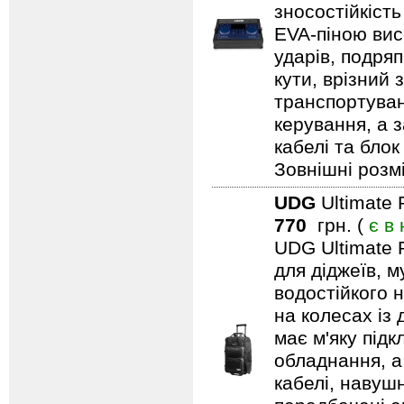
зносостійкіст
EVA-піною вис
ударів, подряп
кути, врізний 
транспортуван
керування, а 
кабелі та блок
Зовнішні розмі
UDG
Ultimate 
770
грн. (
є в
UDG Ultimate 
для діджеїв, м
водостійкого н
на колесах із
має м'яку під
обладнання, а
кабелі, навуш