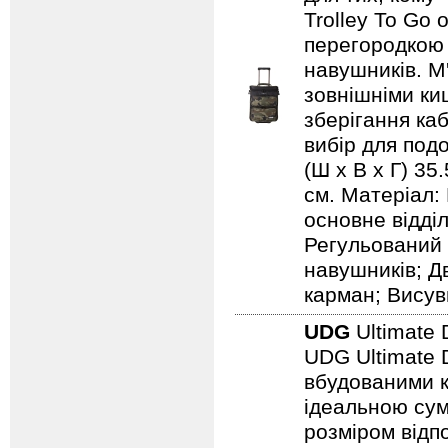
Trolley To Go
перегородкою 
навушників. М
зовнішніми ки
зберігання каб
вибір для подо
(Ш х В х Г) 35
см. Матеріал:
основне відді
Регульований 
навушників; Д
карман; Висув
UDG
Ultimate 
UDG Ultimate D
вбудованими к
ідеальною сум
розміром відп