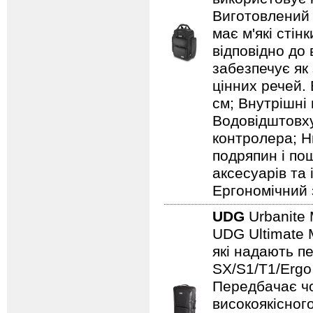
Виготовлений 
має м'які сті
відповідно до
забезпечує як
цінних речей. 
см; Внутрішні 
Водовідштовху
контролера; Н
подряпин і по
аксесуарів та
Ергономічний 
UDG
Urbanite 
UDG Ultimate 
які надають п
SX/S1/T1/Ergo
Передбачає чо
високоякісного