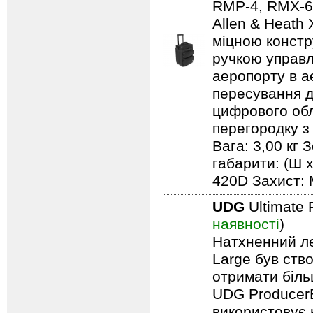
RMP-4, RMX-60,
Allen & Heath
міцною констр
ручкою управл
аеропорту в а
пересування д
цифрового обл
перегородку з
Вага: 3,00 кг 
габарити: (Ш х
420D Захист: 
UDG
Ultimate 
наявності
)
Натхненний л
Large був ство
отримати біль
UDG ProducerB
використовує 