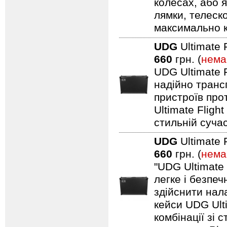
колесах, або я
лямки, телеск
максимально 
UDG
Ultimate 
660
грн. (
нема
UDG Ultimate F
надійно транс
пристроїв про
Ultimate Fligh
стильній сучас
UDG
Ultimate 
660
грн. (
нема
"UDG Ultimate
легке і безпе
здійснити нал
кейси UDG Ult
комбінації зі