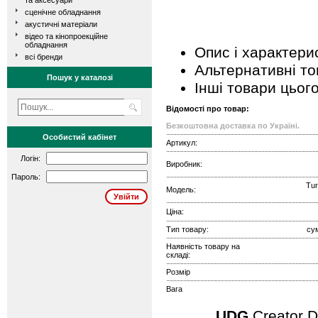
та аксесуари
сценічне обладнання
акустичні матеріали
відео та кінопроекційне
обладнання
Опис і характери
всі бренди
Альтернативні т
Пошук у каталозі
Інші товари цьог
Відомості про товар:
Безкоштовна доставка по Україні.
Особистий кабінет
Артикул:
Логін:
Виробник:
Пароль:
Tur
Модель:
Ціна:
Тип товару:
су
Наявність товару на
складі:
Розмір
Вага
UDG
Creator 