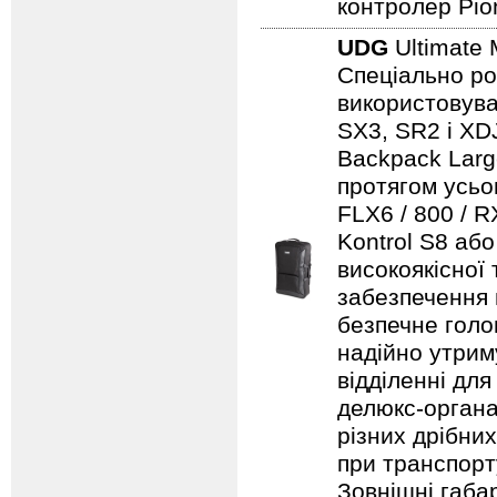
контролер Pio
UDG
Ultimate 
Спеціально ро
використовуват
SX3, SR2 і XDJ
Backpack Larg
протягом усьо
FLX6 / 800 / 
Kontrol S8 аб
високоякісної
забезпечення н
безпечне голо
надійно утрим
відділенні для
делюкс-органа
різних дрібни
при транспорту
Зовнішні габар