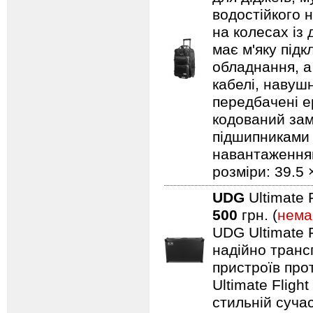
водостійкого н
на колесах із
має м'яку під
обладнання, а
кабелі, навуш
передбачені ер
кодований замо
підшипниками 
навантаженням.
розміри: 39.5 
UDG
Ultimate 
500
грн. (
нема
UDG Ultimate F
надійно транс
пристроїв про
Ultimate Fligh
стильній сучас