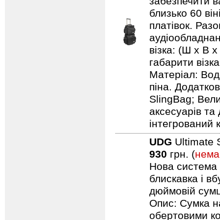
забезпечити ва
близько 60 він
платівок. Раз
аудіообладнанн
візка: (Ш х В х
габарити візка:
Матеріал: Вод
піна. Додатков
SlingBag; Вели
аксесуарів та 
інтегрований 
UDG
Ultimate 
930
грн. (
нема
Нова система п
блискавка і в
дюймовій сумці
Опис: Сумка н
обертовими ко