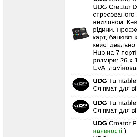
UDG Creator D
спресованого 
нейлоном. Кей
рідини. Профе
карт, банківсь
кейс ідеально
Hub на 7 порті
розміри: 26 x
EVA, ламінова
UDG
Turntable
Сліпмат для в
UDG
Turntable
Сліпмат для в
UDG
Creator P
наявності
)