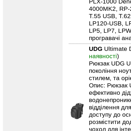
PLX-1000 Den
4000MK2, RP-2
T.55 USB, T.6
LP120-USB, L
LP5, LP7, LPW
програвачі ана
UDG
Ultimate 
наявності
)
Рюкзак UDG Ult
покоління ноу
стилем, та ор
Опис: Рюкзак 
ефективно дід
водонепроникн
відділення дл
доступу до ос
розмістити до
чохол для інт