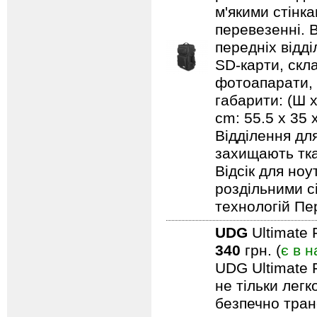
м'якими стінк
перевезенні. В
передніх відд
SD-карти, скл
фотоапарати, 
габарити: (Ш х
cm: 55.5 x 35
Відділення дл
захищають тка
Відсік для но
роздільними с
технологій Пе
UDG
Ultimate 
340
грн. (
є в н
UDG Ultimate F
не тільки лег
безпечно тран