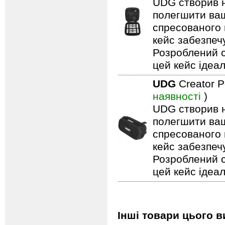
UDG створив н
полегшити ваш
спресованого 
кейс забезпечу
Розроблений с
цей кейс ідеа
UDG
Creator P
наявності
)
UDG створив н
полегшити ваш
спресованого 
кейс забезпечу
Розроблений с
цей кейс ідеа
Інші товари цього в