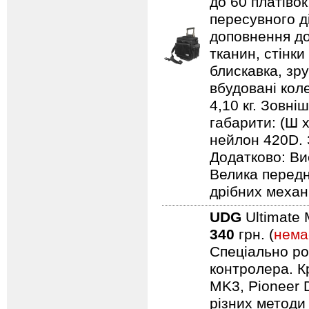
до 60 платівок
пересувного д
доповнення до
тканин, стінки
блискавка, зр
вбудовані кол
4,10 кг. Зовні
габарити: (Ш х
нейлон 420D. 
Додатково: Ви
Велика передн
дрібних механ
UDG
Ultimate 
340
грн. (
нема
Спеціально ро
контролера. Кр
MK3, Pioneer 
різних методи