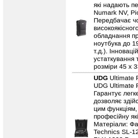
які надають пе
Numark NV, Pi
Передбачає чо
високоякісного
обладнання пр
ноутбука до 19
т.д.). Іннова
устаткування т
розміри 45 x 3
UDG
Ultimate 
UDG Ultimate 
Гарантує легк
дозволяє здій
цим функціям,
професійну які
Матеріали: Фа
Technics SL-