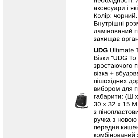
необхідності: 
аксесуари і як
Колір: чорний.
Внутрішні роз
ламінований п
захищає орга
UDG
Ultimate 
Візки "UDG To
зростаючого п
візка + вбудо
пішохідних дор
вибором для по
габарити: (Ш х
30 x 32 x 15 
з пінопластов
ручка з новою
передня кишен
комбінований 