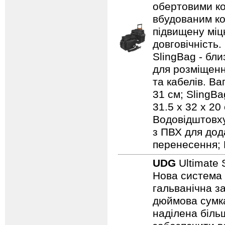
обертовими ко
вбудованим ко
підвищену міцн
довговічність.
SlingBag - бли
для розміщенн
та кабелів. Ваг
31 см; SlingBa
31.5 x 32 x 20
Водовідштовху
з ПВХ для дод
перенесення; 
UDG
Ultimate 
Нова система 
гальванічна за
дюймова сумка
наділена біль