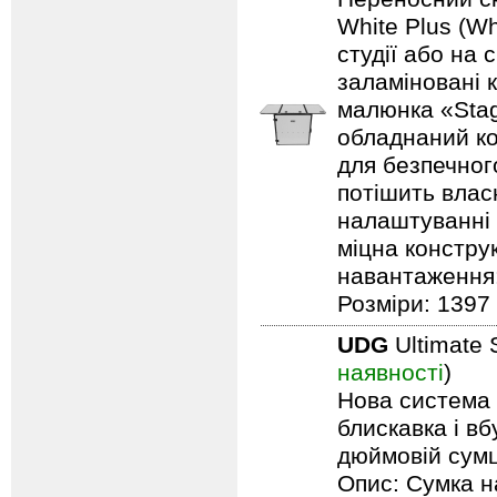
White Plus (Wh
студії або на 
заламіновані 
малюнка «Stag
обладнаний ко
для безпечного
потішить влас
налаштуванні 
міцна констру
навантаження: 
Розміри: 1397 
UDG
Ultimate 
наявності
)
Нова система п
блискавка і в
дюймовій сумці
Опис: Сумка н