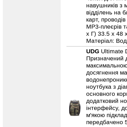
навушників з м
відділень на 
карт, проводів
MP3-плеєрів та
х Г) 33.5 x 48 
Матеріал: Вод
UDG
Ultimate 
Призначений дл
максимальною 
досягнення ма
водонепроникн
ноутбука з ді
основного кор
додатковий но
інтерфейсу, д
м'якою підкла
передбачено 5 