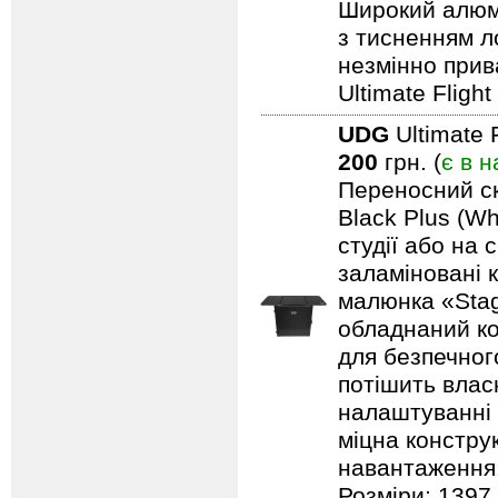
Широкий алюмі
з тисненням л
незмінно прив
Ultimate Fligh
UDG
Ultimate 
200
грн. (
є в н
Переносний ск
Black Plus (Wh
студії або на 
заламіновані 
малюнка «Stag
обладнаний ко
для безпечного
потішить влас
налаштуванні 
міцна констру
навантаження: 
Розміри: 1397 