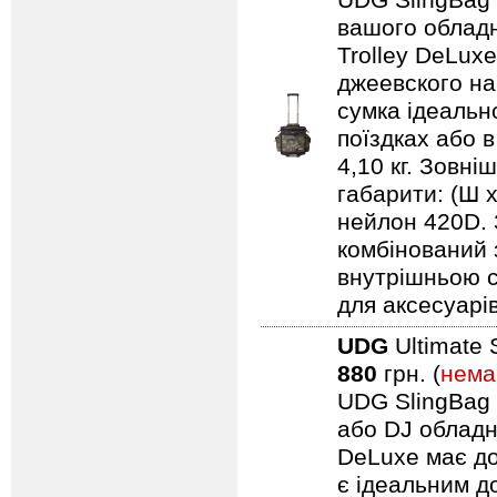
UDG SlingBag 
вашого обладн
Trolley DeLuxe
джеевского наб
сумка ідеальн
поїздках або 
4,10 кг. Зовні
габарити: (Ш 
нейлон 420D. 
комбінований 
внутрішньою с
для аксесуарів
UDG
Ultimate 
880
грн. (
нема
UDG SlingBag 
або DJ обладн
DeLuxe має до
є ідеальним д