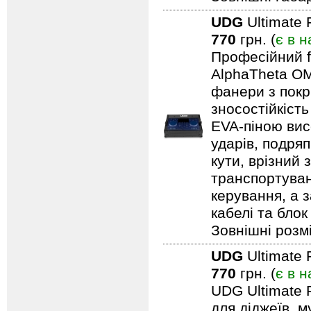
UDG
Ultimate 
770
грн. (
є в н
Професійний f
AlphaTheta OM
фанери з покри
зносостійкіст
EVA-піною вис
ударів, подряп
кути, врізний 
транспортуван
керування, а 
кабелі та блок
Зовнішні розмі
UDG
Ultimate 
770
грн. (
є в н
UDG Ultimate 
для діджеїв, м