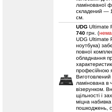
ламінованої ф
складений — 11
см.
UDG
Ultimate 
740
грн. (
нема
UDG Ultimate F
ноутбука) заб
повної компле
обладнання пр
характеристик
професійною я
Виготовлений 
ламінована в 
візерунком. В
щільності і з
міцна набивка
пошкоджень, с