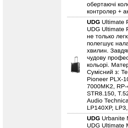
обертаючі кол
контролер + а
UDG
Ultimate 
UDG Ultimate F
не только лег
полегшує нала
хвилин. Завдя
чудову профес
кольорі. Мате
Сумісний з: 
Pioneer PLX-1
7000MK2, RP-
STR8.150, T.5
Audio Techni
LP140XP, LP3,
UDG
Urbanite 
UDG Ultimate 