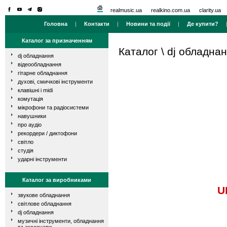
realmusic.ua
realkino.com.ua
clarity.ua
Головна
|
Контакти
|
Новини та події
|
Де купити?
Каталог за призначенням
Каталог
\
dj обладна
dj обладнання
відеообладнання
гітарне обладнання
духові, смичкові інструменти
клавішні і midi
комутація
мікрофони та радіосистеми
навушники
про аудіо
рекордери / диктофони
світло
студія
ударні інструменти
Каталог за виробниками
U
звукове обладнання
світлове обладнання
dj обладнання
музичні інструменти, обладнання