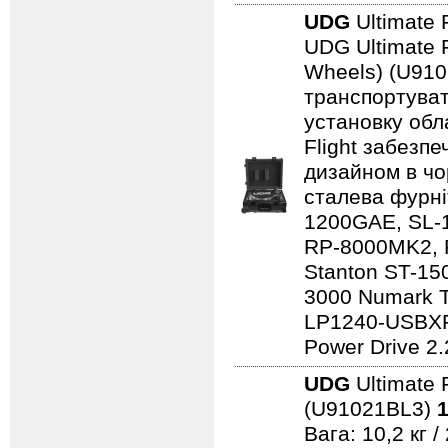
UDG
Ultimate 
UDG Ultimate F
Wheels) (U910
транспортуват
установку обл
Flight забезпе
дизайном в чо
сталева фурні
1200GAE, SL-
RP-8000MK2, 
Stanton ST-150
3000 Numark 
LP1240-USBXP
Power Drive 2.
UDG
Ultimate 
(U91021BL3)
1
Вага: 10,2 кг 