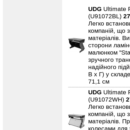
UDG
Ultimate 
(U91072BL)
27
Легко встанови
компаній, що 
матеріалів. В
сторони ламін
малюнком "Sta
зручного тран
надійного підй
В x Г) у склад
71,1 см
UDG
Ultimate 
(U91072WH)
2
Легко встанови
компаній, що 
матеріалів. Пр
колесами для 