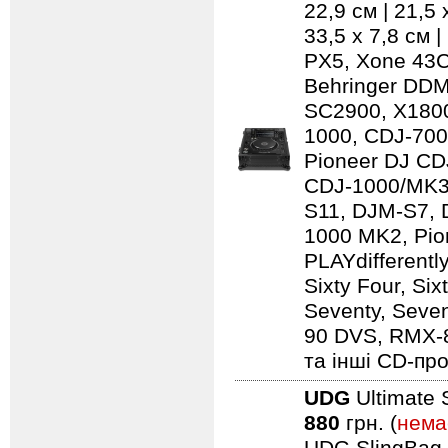
22,9 см | 21,5
33,5 x 7,8 см 
PX5, Xone 43C
Behringer DD
SC2900, X1800
1000, CDJ-700
Pioneer DJ CD
CDJ-1000/MK3
S11, DJM-S7,
1000 MK2, Pio
PLAYdifferentl
Sixty Four, Si
Seventy, Seven
90 DVS, RMX-
та інші CD-про
UDG
Ultimate 
880
грн. (
нема