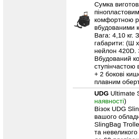
Сумка виготов
пінопластовим
комфортною ру
вбудованими к
Вага: 4,10 кг.
габарити: (Ш 
нейлон 420D. 
Вбудований ко
ступінчастою 
+ 2 бокові киш
плавним обер
UDG
Ultimate 
наявності
)
Візок UDG Sli
вашого обладн
SlingBag Trol
та невеликого