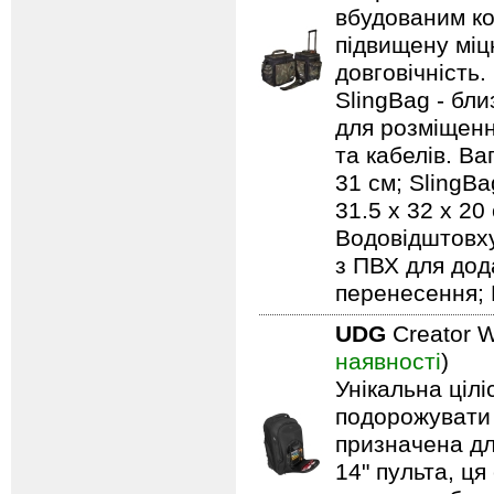
вбудованим ко
підвищену міцн
довговічність.
SlingBag - бли
для розміщенн
та кабелів. Ваг
31 см; SlingBa
31.5 x 32 x 20
Водовідштовху
з ПВХ для дод
перенесення; 
UDG
Creator W
наявності
)
Унікальна ціл
подорожувати 
призначена дл
14" пульта, ця