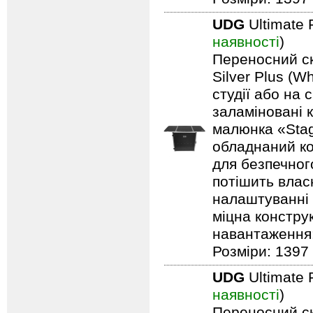
UDG
Ultimate 
наявності
)
Переносний ск
Silver Plus (W
студії або на 
заламіновані 
малюнка «Stag
обладнаний ко
для безпечного
потішить влас
налаштуванні 
міцна констру
навантаження: 
Розміри: 1397 
UDG
Ultimate 
наявності
)
Переносний ск