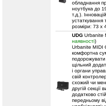
обладнання пр
ноутбука до 19
т.д.). Іннова
устаткування т
розміри: 73 x 
UDG
Urbanite 
наявності
)
Urbanite MIDI 
комфортна сум
подорожувати 
щільний додат
і органи упра
свій контроле
схожий чи менш
другій секції 
додатково стій
передньому ві