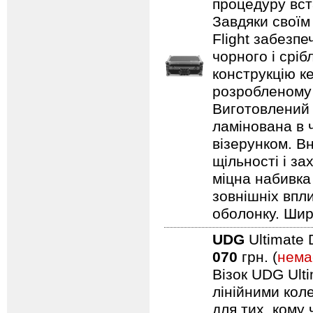
процедуру вст
Завдяки своїм
Flight забезпе
чорного і срі
конструкцію ке
розробленому 
Виготовлений 
ламінована в 
візерунком. В
щільності і з
міцна набивка
зовнішніх впл
оболонку. Шир
UDG
Ultimate 
070
грн. (
нема
Візок UDG Ulti
лінійними коле
для тих, кому