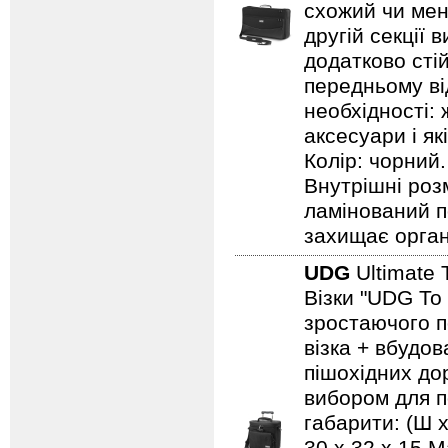
схожий чи менш
другій секції 
додатково стій
передньому ві
необхідності: 
аксесуари і як
Колір: чорний.
Внутрішні роз
ламінований п
захищає орга
UDG
Ultimate 
Візки "UDG To
зростаючого п
візка + вбудо
пішохідних дор
вибором для по
габарити: (Ш х