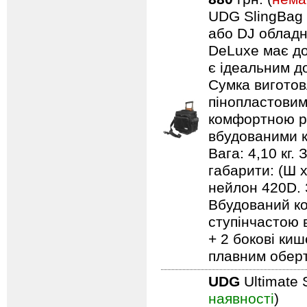
UDG SlingBag 
або DJ обладн
DeLuxe має до
є ідеальним д
Сумка виготов
пінопластовим
комфортною ру
вбудованими к
Вага: 4,10 кг.
габарити: (Ш 
нейлон 420D. 
Вбудований ко
ступінчастою 
+ 2 бокові киш
плавним обер
UDG
Ultimate 
наявності
)