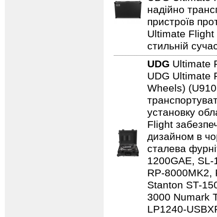
надійно транс
пристроїв про
Ultimate Fligh
стильній сучас
UDG
Ultimate 
UDG Ultimate F
Wheels) (U910
транспортуват
установку обл
Flight забезпе
дизайном в чо
сталева фурні
1200GAE, SL-
RP-8000MK2, 
Stanton ST-150
3000 Numark 
LP1240-USBXP