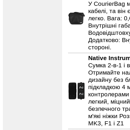
У CourierBag 
кабелі, та ві
легко. Вага: 0,
Внутрішні габа
Водовідштовху
Додатково: Вн
стороні.
Native Instru
Сумка 2-в-1 і 
Отримайте нал
дизайну без б
підкладкою 4 м
контролерами 
легкий, міцни
безпечного тр
м'які ніжки Ро
MK3, F1 і Z1