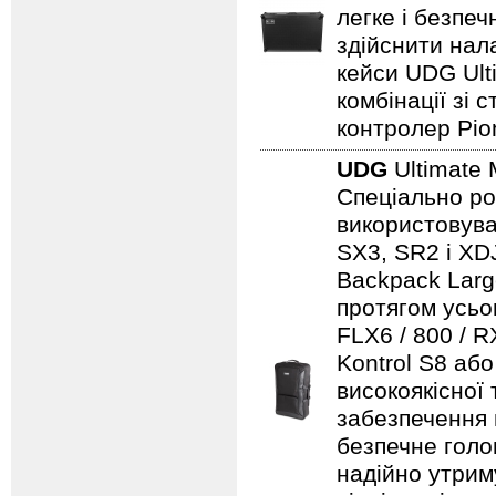
легке і безпе
здійснити нал
кейси UDG Ult
комбінації зі
контролер Pio
UDG
Ultimate 
Спеціально ро
використовуват
SX3, SR2 і XDJ
Backpack Larg
протягом усьо
FLX6 / 800 / 
Kontrol S8 аб
високоякісної
забезпечення н
безпечне голо
надійно утрим