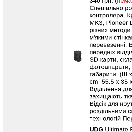
340
грн. (
нема
Спеціально ро
контролера. Кр
MK3, Pioneer 
різних методи
м'якими стінк
перевезенні. В
передніх відд
SD-карти, скл
фотоапарати, 
габарити: (Ш х
cm: 55.5 x 35
Відділення дл
захищають тка
Відсік для но
роздільними с
технологій Пе
UDG
Ultimate 