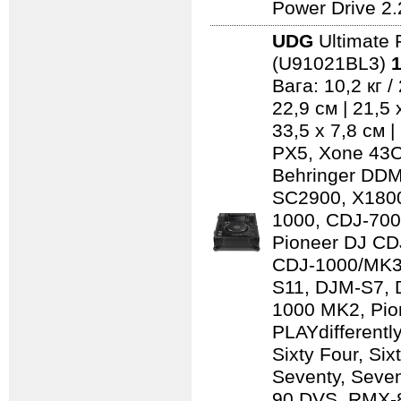
Power Drive 2.
UDG
Ultimate 
(U91021BL3)
1
Вага: 10,2 кг 
22,9 см | 21,5
33,5 x 7,8 см 
PX5, Xone 43C
Behringer DD
SC2900, X1800
1000, CDJ-700
Pioneer DJ CD
CDJ-1000/MK3
S11, DJM-S7,
1000 MK2, Pio
PLAYdifferentl
Sixty Four, Si
Seventy, Seven
90 DVS, RMX-