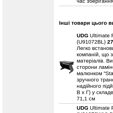
час зберігання
Інші товари цього в
UDG
Ultimate 
(U91072BL)
27
Легко встанови
компаній, що 
матеріалів. В
сторони ламін
малюнком "Sta
зручного тран
надійного підй
В x Г) у склад
71,1 см
UDG
Ultimate 