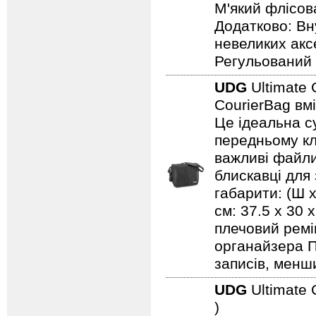
М'який флісов
Додатково: Вн
невеликих акс
Регульований 
UDG
Ultimate 
CourierBag вм
Це ідеальна с
передньому кл
важливі файли
блискавці для 
габарити: (Ш х
см: 37.5 x 30
плечовий ремі
органайзера 
записів, менш
UDG
Ultimate 
)