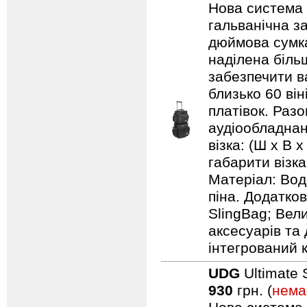
Нова система 
гальванічна за
дюймова сумка
наділена біль
забезпечити ва
близько 60 він
платівок. Раз
аудіообладнанн
візка: (Ш х В х
габарити візка:
Матеріал: Вод
піна. Додатков
SlingBag; Вели
аксесуарів та 
інтегрований 
UDG
Ultimate 
930
грн. (
нема