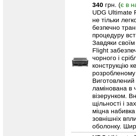
340
грн. (
є в н
UDG Ultimate F
не тільки лег
безпечно тран
процедуру вст
Завдяки своїм
Flight забезпе
чорного і срі
конструкцію ке
розробленому 
Виготовлений 
ламінована в 
візерунком. В
щільності і з
міцна набивка
зовнішніх впл
оболонку. Шир