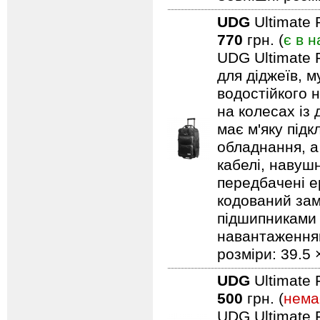
UDG
Ultimate 
770
грн. (
є в н
UDG Ultimate 
для діджеїв, м
водостійкого н
на колесах із
має м'яку під
обладнання, а
кабелі, навуш
передбачені ер
кодований замо
підшипниками 
навантаженням.
розміри: 39.5 
UDG
Ultimate 
500
грн. (
нема
UDG Ultimate F