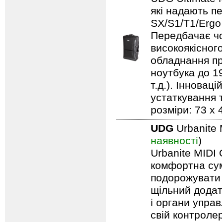
які надають п
SX/S1/T1/Ergo
Передбачає чо
високоякісного
обладнання пр
ноутбука до 19
т.д.). Іннова
устаткування т
розміри: 73 x 
UDG
Urbanite 
наявності
)
Urbanite MIDI 
комфортна сум
подорожувати 
щільний додат
і органи упра
свій контроле