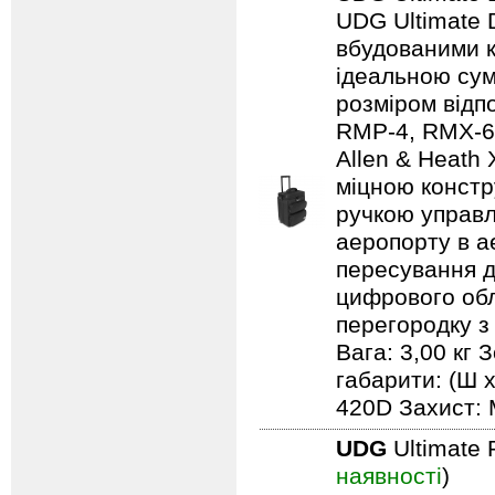
UDG Ultimate D
вбудованими к
ідеальною сум
розміром відп
RMP-4, RMX-60,
Allen & Heath
міцною констр
ручкою управл
аеропорту в а
пересування д
цифрового обл
перегородку з
Вага: 3,00 кг 
габарити: (Ш х
420D Захист: 
UDG
Ultimate 
наявності
)