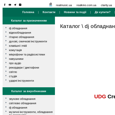
realmusic.ua
realkino.com.ua
clarity.ua
Головна
|
Контакти
|
Новини та події
|
Де купити?
Каталог за призначенням
Каталог
\
dj обладна
dj обладнання
відеообладнання
гітарне обладнання
духові, смичкові інструменти
клавішні і midi
комутація
мікрофони та радіосистеми
навушники
про аудіо
рекордери / диктофони
світло
студія
ударні інструменти
Каталог за виробниками
UDG
Cre
звукове обладнання
світлове обладнання
dj обладнання
музичні інструменти, обладнання