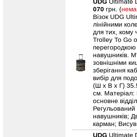
UDG
Ultimate 
070
грн. (
нема
Візок UDG Ulti
лінійними коле
для тих, кому
Trolley To Go
перегородкою 
навушників. М
зовнішніми ки
зберігання каб
вибір для подо
(Ш х В х Г) 35
см. Матеріал:
основне відді
Регульований 
навушників; Д
карман; Висув
UDG
Ultimate 