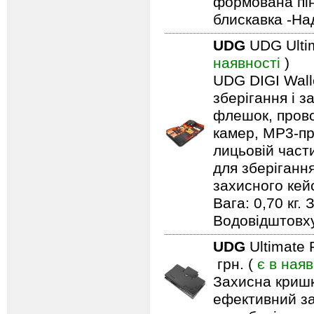
формована пін
блискавка -На
UDG
UDG Ultim
наявності
)
UDG DIGI Walle
зберігання і з
флешок, прово
камер, MP3-про
лицьовій част
для зберіганн
захисного кейс
Вага: 0,70 кг.
Водовідштовх
UDG
Ultimate
грн. (
є в наяв
Захисна кришк
ефективний за