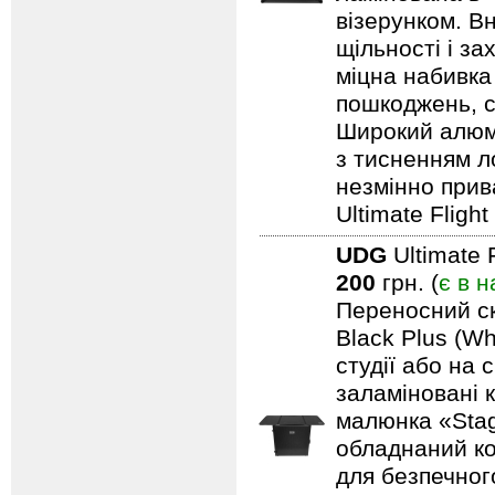
візерунком. В
щільності і з
міцна набивка
пошкоджень, с
Широкий алюмі
з тисненням л
незмінно прив
Ultimate Fligh
UDG
Ultimate 
200
грн. (
є в н
Переносний ск
Black Plus (Wh
студії або на 
заламіновані 
малюнка «Stag
обладнаний ко
для безпечного