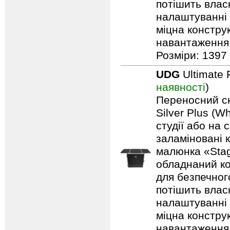
потішить влас
налаштуванні 
міцна констру
навантаження: 
Розміри: 1397 
UDG
Ultimate 
наявності
)
Переносний ск
Silver Plus (W
студії або на 
заламіновані 
малюнка «Stag
обладнаний ко
для безпечного
потішить влас
налаштуванні 
міцна констру
навантаження: 