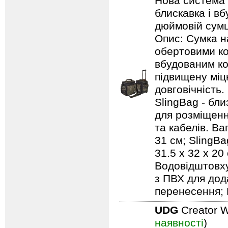
Нова система п
блискавка і в
дюймовій сумці
Опис: Сумка н
обертовими ко
вбудованим ко
підвищену міцн
довговічність.
SlingBag - бли
для розміщенн
та кабелів. Ваг
31 см; SlingBa
31.5 x 32 x 20
Водовідштовху
з ПВХ для дод
перенесення; 
UDG
Creator W
наявності
)