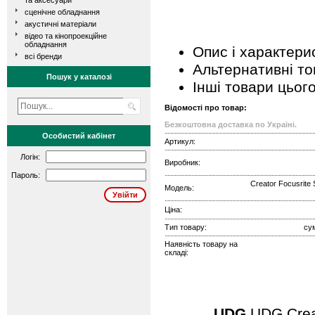
та аксесуари
сценічне обладнання
акустичні матеріали
відео та кінопроекційне
обладнання
Опис і характери
всі бренди
Альтернативні т
Пошук у каталозі
Інші товари цьог
Відомості про товар:
Безкоштовна доставка по Україні.
Особистий кабінет
Артикул:
Логін:
Виробник:
Пароль:
Creator Focusrite S
Модель:
Ціна:
Тип товару:
су
Наявність товару на
складі:
UDG
UDG Crea