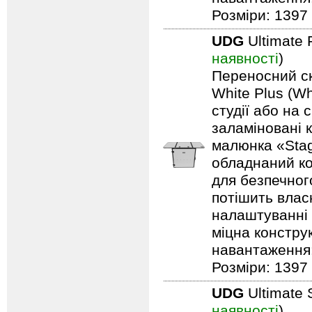
Розміри: 1397 
UDG
Ultimate 
наявності
)
Переносний ск
White Plus (Wh
студії або на 
заламіновані 
малюнка «Stag
обладнаний ко
для безпечного
потішить влас
налаштуванні 
міцна констру
навантаження: 
Розміри: 1397 
UDG
Ultimate 
наявності
)