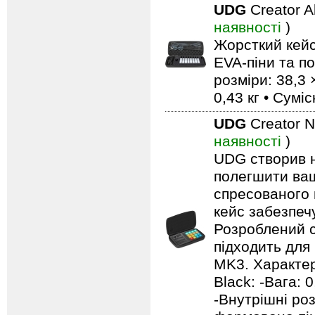
UDG
Creator A
наявності
)
Жорсткий кейс
EVA-піни та п
розміри: 38,3 
0,43 кг • Сумі
UDG
Creator 
наявності
)
UDG створив н
полегшити ваш
спресованого 
кейс забезпечу
Розроблений с
підходить для
MK3. Характер
Black: -Вага: 0
-Внутрішні роз