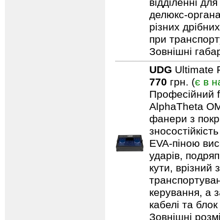
відділенні для
делюкс-органа
різних дрібни
при транспорту
Зовнішні габар
UDG
Ultimate 
770
грн. (
є в н
Професійний f
AlphaTheta OM
фанери з покри
зносостійкіст
EVA-піною вис
ударів, подряп
кути, врізний 
транспортуван
керування, а 
кабелі та блок
Зовнішні розмі