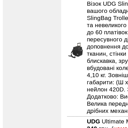
Візок UDG Sli
вашого обладн
SlingBag Trol
та невеликого
до 60 платівок
пересувного д
доповнення до
тканин, стінки
блискавка, зр
вбудовані кол
4,10 кг. Зовні
габарити: (Ш х
нейлон 420D. 
Додатково: Ви
Велика передн
дрібних механ
UDG
Ultimate 