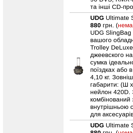
та інші CD-про
UDG
Ultimate 
880
грн. (
нема
UDG SlingBag 
вашого обладн
Trolley DeLuxe
джеевского наб
сумка ідеальн
поїздках або 
4,10 кг. Зовні
габарити: (Ш 
нейлон 420D. 
комбінований 
внутрішньою с
для аксесуарів
UDG
Ultimate 
880
грн. (
нема