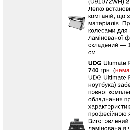
(U91072WH)
2
Легко встанови
компаній, що 
матеріалів. Пр
колесами для 
ламінованої ф
складений — 11
см.
UDG
Ultimate 
740
грн. (
нема
UDG Ultimate F
ноутбука) заб
повної компле
обладнання пр
характеристик
професійною я
Виготовлений 
ламінована в 