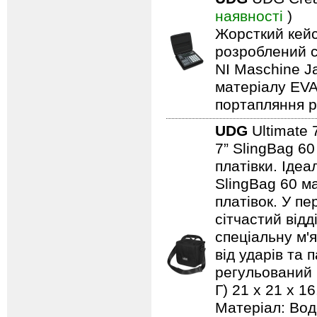
наявності
)
Жорсткий кейс
розроблений с
NI Maschine J
матеріалу EVA
портапляння р
UDG
Ultimate 
7” SlingBag 60
платівки. Ідеа
SlingBag 60 м
платівок. У пе
сітчастий відд
спеціальну м'
від ударів та 
регульований п
Г) 21 x 21 x 1
Матеріал: Вод