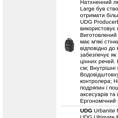
Натхненний л
Large був ство
отримати біль
UDG ProducerB
використовує 
Виготовлений 
має м'які сті
відповідно до
забезпечує як
цінних речей. 
см; Внутрішні 
Водовідштовху
контролера; Н
подряпин і по
аксесуарів та
Ергономічний 
UDG
Urbanite 
UDG Ultimate 