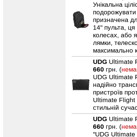
Унікальна ціл
подорожувати 
призначена дл
14" пульта, ця
колесах, або я
лямки, телеск
максимально 
UDG
Ultimate 
660
грн. (
нема
UDG Ultimate F
надійно транс
пристроїв про
Ultimate Fligh
стильній сучас
UDG
Ultimate 
660
грн. (
нема
"UDG Ultimate