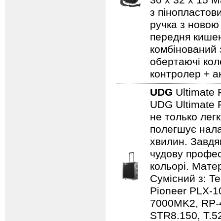
30 x 32 x 15 
з пінопластов
ручка з новою
передня кишен
комбінований 
обертаючі кол
контролер + а
UDG
Ultimate 
UDG Ultimate F
не только лег
полегшує нала
хвилин. Завдя
чудову профес
кольорі. Мате
Сумісний з: 
Pioneer PLX-1
7000MK2, RP-
STR8.150, T.5