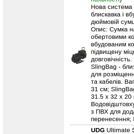
Нова система п
блискавка і в
дюймовій сумці
Опис: Сумка н
обертовими ко
вбудованим ко
підвищену міцн
довговічність.
SlingBag - бли
для розміщенн
та кабелів. Ваг
31 см; SlingBa
31.5 x 32 x 20
Водовідштовху
з ПВХ для дод
перенесення; 
UDG
Ultimate 