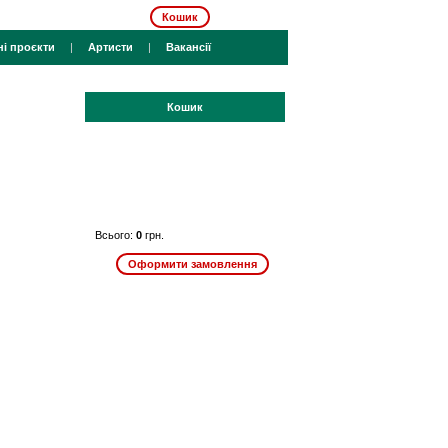
Кошик
ні проєкти
|
Артисти
|
Вакансії
Кошик
Всього:
0
грн.