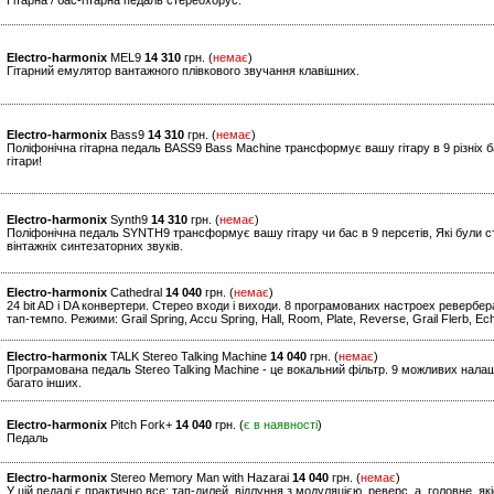
Гітарна / бас-гітарна педаль стереохорус.
Electro-harmonix
MEL9
14 310
грн. (
немає
)
Гітарний емулятор вантажного плівкового звучання клавішних.
Electro-harmonix
Bass9
14 310
грн. (
немає
)
Поліфонічна гітарна педаль BASS9 Bass Machine трансформує вашу гітару в 9 різніх б
гітари!
Electro-harmonix
Synth9
14 310
грн. (
немає
)
Поліфонічна педаль SYNTH9 трансформує вашу гітару чи бас в 9 персетів, Які були ст
вінтажніх синтезаторних звуків.
Electro-harmonix
Cathedral
14 040
грн. (
немає
)
24 bit AD і DA конвертери. Стерео входи і виходи. 8 програмованих настроех ревербе
тап-темпо. Режими: Grail Spring, Accu Spring, Hall, Room, Plate, Reverse, Grail Flerb, 
Electro-harmonix
TALK Stereo Talking Machine
14 040
грн. (
немає
)
Програмована педаль Stereo Talking Machine - це вокальний фільтр. 9 можливих нала
багато інших.
Electro-harmonix
Pitch Fork+
14 040
грн. (
є в наявності
)
Педаль
Electro-harmonix
Stereo Memory Man with Hazarai
14 040
грн. (
немає
)
У цій педалі є практично все: тап-дилей, відлуння з модуляцією, реверс, а, головне, я