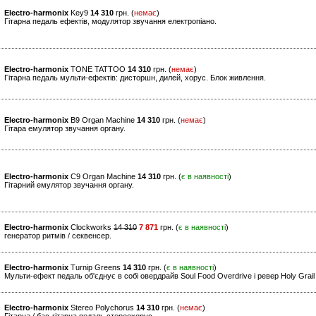
Electro-harmonix
Key9
14 310
грн. (
немає
)
Гітарна педаль ефектів, модулятор звучання електропіано.
Electro-harmonix
TONE TATTOO
14 310
грн. (
немає
)
Гітарна педаль мульти-ефектів: дисторшн, дилей, хорус. Блок живлення.
Electro-harmonix
B9 Organ Machine
14 310
грн. (
немає
)
Гітара емулятор звучання органу.
Electro-harmonix
C9 Organ Machine
14 310
грн. (
є в наявності
)
Гітарний емулятор звучання органу.
Electro-harmonix
Clockworks
14 310
7 871
грн. (
є в наявності
)
генератор ритмів / секвенсер.
Electro-harmonix
Turnip Greens
14 310
грн. (
є в наявності
)
Мульти-ефект педаль об'єднує в собі овердрайв Soul Food Overdrive і ревер Holy Grai
Electro-harmonix
Stereo Polychorus
14 310
грн. (
немає
)