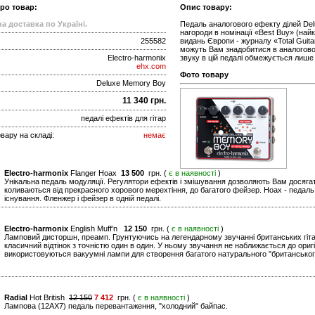
про товар:
Опис товару:
а доставка по Україні.
Педаль аналогового ефекту ділей Del
нагороди в номінації «Best Buy» (най
255582
видань Європи - журналу «Total Guita
можуть Вам знадобитися в аналогової
Electro-harmonix
звуку в цій педалі обмежується лише
ehx.com
Фото товару
Deluxe Memory Boy
11 340 грн.
педалі ефектів для гітар
вару на складі:
немає
Electro-harmonix
Flanger Hoax
13 500
грн. (
є в наявності
)
Унікальна педаль модуляції. Регулятори ефектів і змішування дозволяють Вам досягат
коливаються від прекрасного хорового мерехтіння, до багатого фейзер. Hoax - педаль,
існування. Фленжер і фейзер в одній педалі.
Electro-harmonix
English Muff’n
12 150
грн. (
є в наявності
)
Ламповий дисторшн, преамп. Грунтуючись на легендарному звучанні британських гітарни
класичний відтінок з точністю один в один. У ньому звучання не наближається до оригі
використовуються вакуумні лампи для створення багатого натурального "британськог
Radial
Hot British
12 150
7 412
грн. (
є в наявності
)
Лампова (12AХ7) педаль перевантаження, "холодний" байпас.