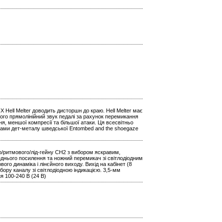
ell Melter доводить дисторшн до краю. Hell Melter має
ого прямолінійний звук педалі за рахунок перемикання
ня, меншої компресії та більшої атаки. Ця всесвітньо
ками дет-металу шведської Entombed and the shoegaze
о/ритмового/лід-гейну CH2 з вибором яскравим,
днього посилення та ножний перемикач зі світлодіодним
го динаміка і лінєйного виходу. Вихід на кабінет (8
ору каналу зі світлодіодною індикацією. 3,5-мм
я 100-240 В (24 В)