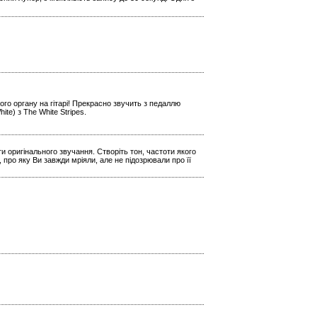
го органу на гітарі! Прекрасно звучить з педаллю
e) з The White Stripes.
и оригінального звучання. Створіть тон, частоти якого
 про яку Ви завжди мріяли, але не підозрювали про її