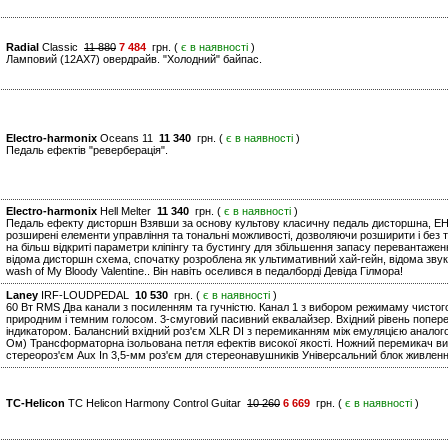
Radial
Classic
11 880
7 484
грн. (
є в наявності
)
Ламповий (12AX7) овердрайв. "Холодний" байпас.
Electro-harmonix
Oceans 11
11 340
грн. (
є в наявності
)
Педаль ефектів "реверберація".
Electro-harmonix
Hell Melter
11 340
грн. (
є в наявності
)
Педаль ефекту дисторшн Взявши за основу культову класичну педаль дисторшна, EHX H
розширені елементи управління та тональні можливості, дозволяючи розширити і без т
на більш відкриті параметри кліпінгу та бустингу для збільшення запасу перевантажен
відома дисторшн схема, спочатку розроблена як ультимативний хай-гейн, відома зву
wash of My Bloody Valentine.. Він навіть оселився в педалборді Девіда Гілмора!
Laney
IRF-LOUDPEDAL
10 530
грн. (
є в наявності
)
60 Вт RMS Два канали з посиленням та гучністю. Канал 1 з вибором режимаму чистог
природним і темним голосом. 3-смуговий пасивний еквалайзер. Вхідний рівень попере
індикатором. Балансний вхідний роз'єм XLR DI з перемиканням між емуляцією аналогово
Ом) Трансформаторна ізольована петля ефектів високої якості. Ножний перемикач виб
стереороз'єм Aux In 3,5-мм роз'єм для стереонавушників Універсальний блок живленн
TC-Helicon
TC Helicon Harmony Control Guitar
10 260
6 669
грн. (
є в наявності
)