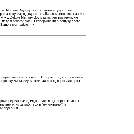
uxe Memory Boy від Electro-Harmonix удостоїлася
краща покупка) від одного з найавторитетніших гітарних
r». «... Deluxe Memory Boy має всі настройками, які
 педалі ефекту ділей. Експерименти в пошуку свого
 Вашою фантазією! .. »
и оригінального звучання. Створіть тон, частоти якого
 про яку Ви завжди мріяли, але не підозрювали про її
х підсилювачів, English Muff'n відтворює їх міць і
нального, як це робиться в "емуляторах", а
о" звучання.