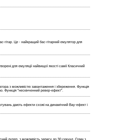
ас-гітар. Це - найкращий бас-гітарний емулятор для
ворені для емуляції найвищої якості самії Класичний
ратора з можливістю завантаження і збереження. Функція
Echo. Функція "нескінченний ревер-ефект".
штувань дають ефекти схожі на динамічний Вау-ефект і
кісний лупер, з можливість запису до 30 секунд. Один з