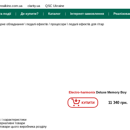
realkino.com.ua
clarity.ua
QSC Ukraine
а події
|
Де купити?
|
Каталог
|
Інтернет-замовлення
|
Реалізова
тарне обладнання
\
педалі ефектів / процесори
\
педалі ефектів для гітар
Electro-harmonix
Deluxe Memory Boy
11 340 грн.
КУПИТИ
 і характеристики
ернативні товари
 товари цього виробника розділу