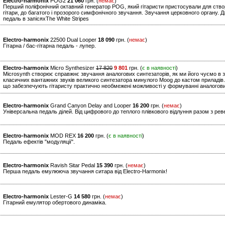
Electro-harmonix
POG2
21 060
грн. (
немає
)
Перший поліфонічний октавний генератор POG, який гітаристи пристосували для створ
гітари, до багатого і прозорого симфонічного звучання. Звучання церковного органу. 
педаль в запісяхThe White Stripes
Electro-harmonix
22500 Dual Looper
18 090
грн. (
немає
)
Гітарна / бас-гітарна педаль - лупер.
Electro-harmonix
Micro Synthesizer
17 820
9 801
грн. (
є в наявності
)
Microsynth створює справжнє звучання аналогових синтезаторів, як ми його чуємо в з
класичних вантажних звуків великого синтезатора минулого Moog до кастом приладів.
що забезпечують гітаристу практично необмежені можливості у формуванні аналогови
Electro-harmonix
Grand Canyon Delay and Looper
16 200
грн. (
немає
)
Універсальна педаль ділей. Від цифрового до теплого плівкового відлуння разом з рев
Electro-harmonix
MOD REX
16 200
грн. (
є в наявності
)
Педаль ефектів "модуляції".
Electro-harmonix
Ravish Sitar Pedal
15 390
грн. (
немає
)
Перша педаль емулююча звучання ситара від Electro-Harmonix!
Electro-harmonix
Lester-G
14 580
грн. (
немає
)
Гітарний емулятор обертового динаміка.