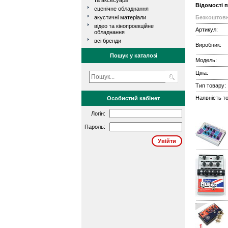
та аксесуари
Відомості 
сценічне обладнання
акустичні матеріали
Безкоштовн
відео та кінопроекційне
Артикул:
обладнання
всі бренди
Виробник:
Пошук у каталозі
Модель:
Ціна:
Тип товару:
Наявність то
Особистий кабінет
Логін:
Пароль: