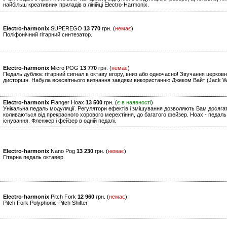
найбільш креативних приладів в лінійці Electro-Harmonix.
Electro-harmonix
SUPEREGO
13 770
грн. (
немає
)
Поліфонічний гітарний синтезатор.
Electro-harmonix
Micro POG
13 770
грн. (
немає
)
Педаль дублює гітарний сигнал в октаву вгору, вниз або одночасно! Звучання церковно
дисторшн. Набула всесвітнього визнання завдяки використанню Джеком Вайт (Jack Whit
Electro-harmonix
Flanger Hoax
13 500
грн. (
є в наявності
)
Унікальна педаль модуляції. Регулятори ефектів і змішування дозволяють Вам досягат
коливаються від прекрасного хорового мерехтіння, до багатого фейзер. Hoax - педаль,
існування. Фленжер і фейзер в одній педалі.
Electro-harmonix
Nano Pog
13 230
грн. (
немає
)
Гітарна педаль октавер.
Electro-harmonix
Pitch Fork
12 960
грн. (
немає
)
Pitch Fork Polyphonic Pitch Shifter