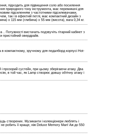
ення, підходить для підвищення соло або посилення
ення природного тону інструмента, має перемикачі для
тковим підсиленням з частотними підсилювачами,
ем, так і в ефектній петлі, має компактний дизайн з
а) x 115 мм (глибина) x 55 мм (висота), вага 0,34 кг.
 .. Потужності вистачить подзвучіть гітарний кабінет з
ти пристойний овердрайв.
на в компактному, зручному для педалборд корпусі Hot-
 і прозорий сустейн, при цьому зберігаючи атаку. Два
ію, в той час, як Lamp створює довшу обтічну атаку і
будь створених. Музиканти і колекціонери люблять і
 не робить її краще, ніж Deluxe Memory Man! Аж до 550