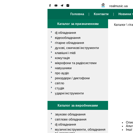
realmusic.ua
Головна
|
Контакти
|
Новини т
Каталог за призначенням
Каталог
\
гі
dj обладнання
відеообладнання
гітарне обладнання
духові, смичкові інструменти
клавішні і midi
комутація
мікрофони та радіосистеми
навушники
про аудіо
рекордери / диктофони
світло
студія
ударні інструменти
Каталог за виробниками
звукове обладнання
світлове обладнання
Опис
dj обладнання
Альт
Інші
музичні інструменти, обладнання