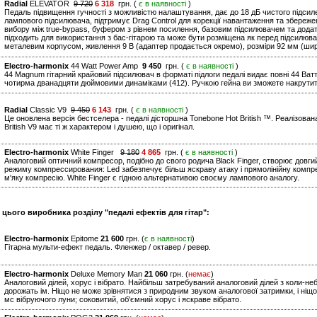
Radial
ELEVATOR
9 720
6 318
грн. (
є в наявності
)
Педаль підвищення гучності з можливістю налаштування, дає до 18 дБ чистого підсил
лампового підсилювача, підтримує Drag Control для корекції навантаження та збереж
вибору між true-bypass, буфером з рівнем посилення, базовим підсилювачем та дода
підходить для використання з бас-гітарою та може бути розміщена як перед підсилювач
металевим корпусом, живлення 9 В (адаптер продається окремо), розміри 92 мм (ширин
Electro-harmonix
44 Watt Power Amp
9 450
грн. (
є в наявності
)
44 Magnum гітарний крайовий підсилювач в форматі підлоги педалі видає повні 44 Ватта
чотирма дванадцяти дюймовими динаміками (412). Ручкою гейна ви зможете накрути
Radial
Classic V9
9 450
6 143
грн. (
є в наявності
)
Це оновлена версія бестселера - педалі дісторшна Tonebone Hot British ™. Реалізова
British V9 має ті ж характером і душею, що і оригінал.
Electro-harmonix
White Finger
9 180
4 865
грн. (
є в наявності
)
Аналоговий оптичний компресор, подібно до свого родича Black Finger, створює довгий
режиму компрессирования: Led забезпечує більш яскраву атаку і прямолінійну компрес
м'яку компресію. White Finger є гідною альтернативою своєму лампового аналогу.
 цього виробника розділу "педалі ефектів для гітар":
Electro-harmonix
Epitome
21 600
грн. (
є в наявності
)
Гітарна мульти-ефект педаль. Фленжер / октавер / ревер.
Electro-harmonix
Deluxe Memory Man
21 060
грн. (
немає
)
Аналоговий ділей, хорус і вібрато. Найбільш затребуваний аналоговий ділей з коли-не
дорожать ім. Ніщо не може зрівнятися з природним звуком аналогової затримки, і ніщо
мс вібруючого луни; соковитий, об'ємний хорус і яскраве вібрато.