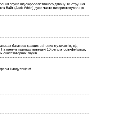
ення звуків від сюрреалістичного дзвону 18-струнної
Джек Вайт (Jack White) дуже часто використовував цю
аписах багатьох кращих світових музикантів, від
 На панель приладу виведені 10 регуляторів-фейдери,
х синтезаторних звуків.
ерсом і модуляцією!