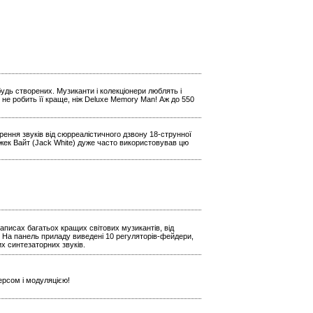
будь створених. Музиканти і колекціонери люблять і
 не робить її краще, ніж Deluxe Memory Man! Аж до 550
ення звуків від сюрреалістичного дзвону 18-струнної
Джек Вайт (Jack White) дуже часто використовував цю
аписах багатьох кращих світових музикантів, від
 На панель приладу виведені 10 регуляторів-фейдери,
х синтезаторних звуків.
ерсом і модуляцією!