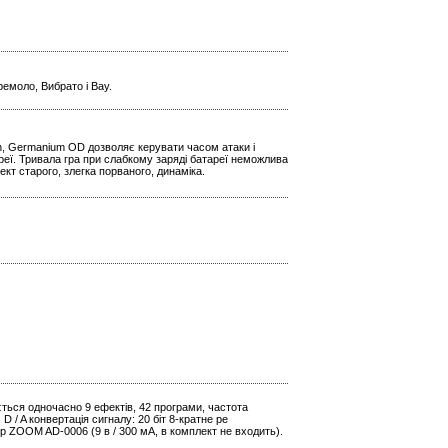
емоло, Вибрато і Вау.
n, Germanium OD дозволяє керувати часом атаки і
реї. Тривала гра при слабкому заряді батареї неможлива
кт старого, злегка порваного, динаміка.
ється одночасно 9 ефектів, 42 програми, частота
D / A конвертація сигналу: 20 біт 8-кратне ре
р ZOOM AD-0006 (9 в / 300 мА, в комплект не входить).