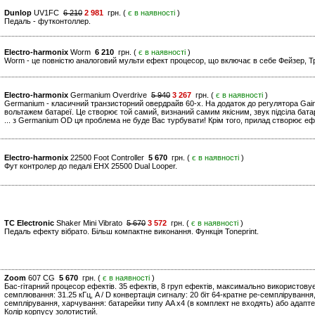
Dunlop
UV1FC
6 210
2 981
грн. (
є в наявності
)
Педаль - футконтоллер.
Electro-harmonix
Worm
6 210
грн. (
є в наявності
)
Worm - це повністю аналоговий мульти ефект процесор, що включає в себе Фейзер, Тр
Electro-harmonix
Germanium Overdrive
5 940
3 267
грн. (
є в наявності
)
Germanium - класичний транзисторний овердрайв 60-х. На додаток до регулятора Gai
вольтажем батареї. Це створює той самий, визнаний самим якісним, звук підсіла бата
... з Germanium OD ця проблема не буде Вас турбувати! Крім того, прилад створює ефе
Electro-harmonix
22500 Foot Controller
5 670
грн. (
є в наявності
)
Фут контролер до педалі EHX 25500 Dual Looper.
TC Electronic
Shaker Mini Vibrato
5 670
3 572
грн. (
є в наявності
)
Педаль ефекту вібрато. Більш компактне виконання. Функція Toneprint.
Zoom
607 CG
5 670
грн. (
є в наявності
)
Бас-гітарний процесор ефектів. 35 ефектів, 8 груп ефектів, максимально використову
семплювання: 31.25 кГц, A / D конвертація сигналу: 20 біт 64-кратне ре-семплірування, 
семплірування, харчування: батарейки типу AA x4 (в комплект не входять) або адапте
Колір корпусу золотистий.