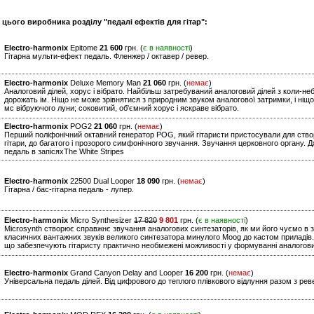
 цього виробника розділу "педалі ефектів для гітар":
Electro-harmonix
Epitome
21 600
грн. (
є в наявності
)
Гітарна мульти-ефект педаль. Фленжер / октавер / ревер.
Electro-harmonix
Deluxe Memory Man
21 060
грн. (
немає
)
Аналоговий ділей, хорус і вібрато. Найбільш затребуваний аналоговий ділей з коли-не
дорожать ім. Ніщо не може зрівнятися з природним звуком аналогової затримки, і ніщо
мс вібруючого луни; соковитий, об'ємний хорус і яскраве вібрато.
Electro-harmonix
POG2
21 060
грн. (
немає
)
Перший поліфонічний октавний генератор POG, який гітаристи пристосували для створ
гітари, до багатого і прозорого симфонічного звучання. Звучання церковного органу. 
педаль в запісяхThe White Stripes
Electro-harmonix
22500 Dual Looper
18 090
грн. (
немає
)
Гітарна / бас-гітарна педаль - лупер.
Electro-harmonix
Micro Synthesizer
17 820
9 801
грн. (
є в наявності
)
Microsynth створює справжнє звучання аналогових синтезаторів, як ми його чуємо в з
класичних вантажних звуків великого синтезатора минулого Moog до кастом приладів.
що забезпечують гітаристу практично необмежені можливості у формуванні аналогови
Electro-harmonix
Grand Canyon Delay and Looper
16 200
грн. (
немає
)
Універсальна педаль ділей. Від цифрового до теплого плівкового відлуння разом з рев