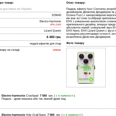
про товар:
Опис товару:
а доставка по Україні.
Педаль ефекту fuzz Спочатку розроб
дизайнером Деніелом Денджером як д
529640
Octave Fuzz є нанорозмірною версією
він має всі тони та вібрації оригіна
Electro-harmonix
EHX з унікальною аналоговою схемою
ehx.com
оригінального дизайну, вперше предс
абсолютно новий і унікальний звук EH
Lizard Queen
EHX Nano, EHX Lizard Queen є фузз-
оснащена регуляторами гучності, окта
6 480 грн.
розроблена Денієлом Денджером.
Фото товару
педалі ефектів для гітар
вару на складі:
немає
Electro-harmonix
Crashpad
7 560
грн. (
є в наявності
)
Педаль - драм-машина або так званий драм пед.
Electro-harmonix
Holy Grail Nano
7 560
грн. (
є в наявності
)