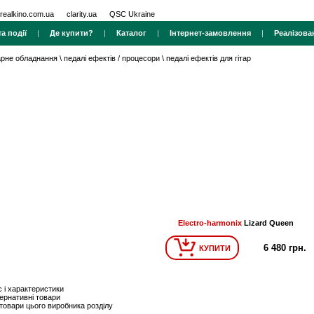
realkino.com.ua
clarity.ua
QSC Ukraine
а події
|
Де купити?
|
Каталог
|
Інтернет-замовлення
|
Реалізова
тарне обладнання
\
педалі ефектів / процесори
\
педалі ефектів для гітар
Electro-harmonix
Lizard Queen
6 480 грн.
КУПИТИ
 і характеристики
ернативні товари
 товари цього виробника розділу