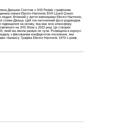
лена Джошем Скоттом з JHS Pedals і графічним
анина поваги Electro-Harmonix EHX Lizard Queen
 педалі. Втілений у життя інженерами Electro-Harmonix,
льної схеми Джоша. Цей тон натхненний фузз-родоводом
 підвищення на октаву, яка має всю атмосферу
тавленого на JHS Show у 2022 році. Це створює
X, який ми ніколи раніше не чули. Розміщена в корпусі
педаль з фіксованим коефіцієнтом посилення, яка
ви і балансу. Графіка Electro-Harmonix 1970-х років,