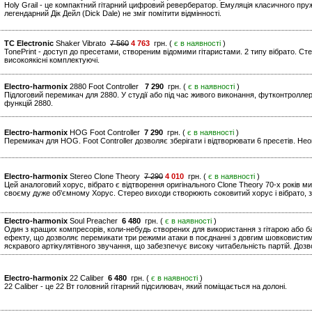
Holy Grail - це компактний гітарний цифровий ревербератор. Емуляція класичного пр
легендарний Дік Дейл (Dick Dale) не зміг помітити відмінності.
TC Electronic
Shaker Vibrato
7 560
4 763
грн. (
є в наявності
)
TonePrint - доступ до пресетами, створеним відомими гітаристами. 2 типу вібрато. Стер
високоякісні комплектуючі.
Electro-harmonix
2880 Foot Controller
7 290
грн. (
є в наявності
)
Підлоговий перемикач для 2880. У студії або під час живого виконання, футконтролл
функцій 2880.
Electro-harmonix
HOG Foot Controller
7 290
грн. (
є в наявності
)
Перемикач для HOG. Foot Controller дозволяє зберігати і відтворювати 6 пресетів. Неоц
Electro-harmonix
Stereo Clone Theory
7 290
4 010
грн. (
є в наявності
)
Цей аналоговий хорус, вібрато є відтворення оригінального Clone Theory 70-х років м
своєму дуже об'ємному Хорус. Стерео виходи створюють соковитий хорус і вібрато, з
Electro-harmonix
Soul Preacher
6 480
грн. (
є в наявності
)
Один з кращих компресорів, коли-небудь створених для використання з гітарою або ба
ефекту, що дозволяє перемикати три режими атаки в поєднанні з довгим шовковисти
яскравого артікулятівного звучання, що забезпечує високу читабельність партій. Дозв
Electro-harmonix
22 Caliber
6 480
грн. (
є в наявності
)
22 Caliber - це 22 Вт головний гітарний підсилювач, який поміщається на долоні.