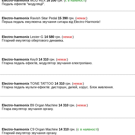
Electro-harmonix
MOD REX
16 200
грн. (
є в наявності
)
Педаль ефектів "модуляції".
Electro-harmonix
Ravish Sitar Pedal
15 390
грн. (
немає
)
Перша педаль емулююча звучання ситара від Electro-Harmonix!
Electro-harmonix
Lester-G
14 580
грн. (
немає
)
Гітарний емулятор обертового динаміка.
Electro-harmonix
Key9
14 310
грн. (
немає
)
Гітарна педаль ефектів, модулятор звучання електропіано.
Electro-harmonix
TONE TATTOO
14 310
грн. (
немає
)
Гітарна педаль мульти-ефектів: дисторшн, дилей, хорус. Блок живлення.
Electro-harmonix
B9 Organ Machine
14 310
грн. (
немає
)
Гітара емулятор звучання органу.
Electro-harmonix
C9 Organ Machine
14 310
грн. (
є в наявності
)
Гітарний емулятор звучання органу.