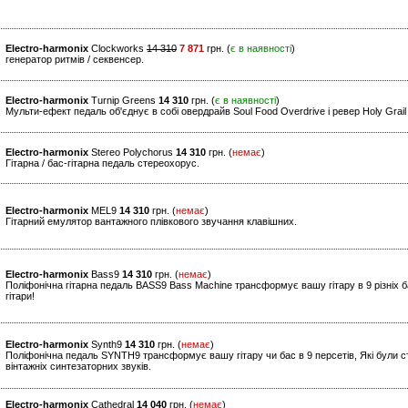
Electro-harmonix
Clockworks
14 310
7 871
грн. (
є в наявності
)
генератор ритмів / секвенсер.
Electro-harmonix
Turnip Greens
14 310
грн. (
є в наявності
)
Мульти-ефект педаль об'єднує в собі овердрайв Soul Food Overdrive і ревер Holy Grai
Electro-harmonix
Stereo Polychorus
14 310
грн. (
немає
)
Гітарна / бас-гітарна педаль стереохорус.
Electro-harmonix
MEL9
14 310
грн. (
немає
)
Гітарний емулятор вантажного плівкового звучання клавішних.
Electro-harmonix
Bass9
14 310
грн. (
немає
)
Поліфонічна гітарна педаль BASS9 Bass Machine трансформує вашу гітару в 9 різніх б
гітари!
Electro-harmonix
Synth9
14 310
грн. (
немає
)
Поліфонічна педаль SYNTH9 трансформує вашу гітару чи бас в 9 персетів, Які були ст
вінтажніх синтезаторних звуків.
Electro-harmonix
Cathedral
14 040
грн. (
немає
)