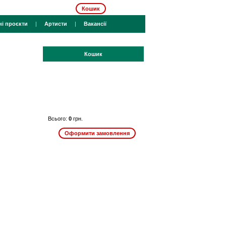
Кошик
ні проєкти
|
Артисти
|
Вакансії
Кошик
Всього:
0
грн.