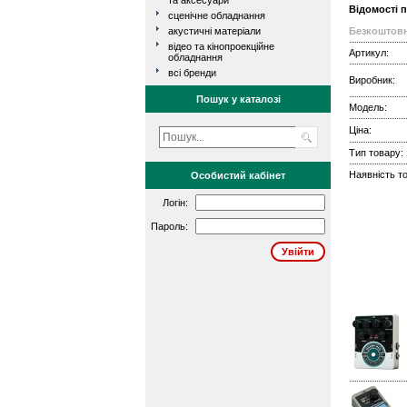
та аксесуари
Відомості 
сценічне обладнання
акустичні матеріали
Безкоштовн
відео та кінопроекційне
Артикул:
обладнання
всі бренди
Виробник:
Пошук у каталозі
Модель:
Ціна:
Тип товару:
Наявність то
Особистий кабінет
Логін:
Пароль: