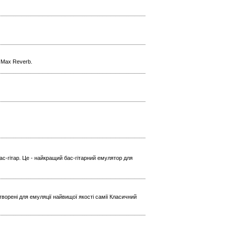
l Max Reverb.
ас-гітар. Це - найкращий бас-гітарний емулятор для
ворені для емуляції найвищої якості самії Класичний