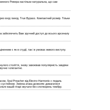
ужинного Ревера настільки натуральна, що сам
ео вхід і вихід. True Bypass. Компактний розмір. Тільки
ера забезпечить Вам зручний доступ до всього арсеналу
іненним є як в студії, так і в умовах живого виступу.
инулого століття, знову завоював популярність завдяки
вучне і елегантне.
сом, Soul Preacher від Electro-Harmonix є педаль
м сустейном. Змінна атака дозволяє домагатися
ольте вашій гітарі звучати без спотворень тембру.