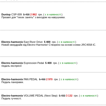
Dunlop
CSP-009
5 400
2 862
грн. (
є в наявності
)
Преамп для "тихих занять" з виходом на навушники.
Electro-harmonix
East River Drive
5 400
грн. (
є в наявності
)
Новий овердрайв від Electro-Harmonix! Створено на основі схеми JRC4558 IC.
Electro-harmonix
Expression Pedal
5 400
грн. (
є в наявності
)
педаль експресії
Electro-harmonix
PAN PEDAL
5 400
2 970
грн. (
є в наявності
)
Педаль панорами.
Electro-harmonix
VOLUME PEDAL (Next Step)
5 400
3 132
грн. (
є в наявності
)
Педаль гучності.