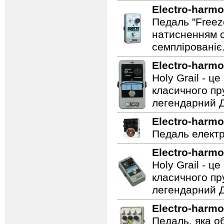
Electro-harmo
Педаль "Freez
натисненням од
семплірованіє
Electro-harmo
Holy Grail - 
класичного пр
легендарний Ді
Electro-harmo
Педаль електр
Electro-harmo
Holy Grail - 
класичного пр
легендарний Ді
Electro-harmo
Педаль, яка о