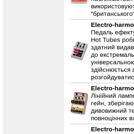
використовуют
"британського
Electro-harmo
Педаль ефекту
Hot Tubes роб
здатний видав
до екстремаль
універсальною
здійснюється
розгойдуватис
Electro-harmo
Лінійний ламп
гейн, зберігаю
дивовижний те
повноцінних вх
Electro-harmo