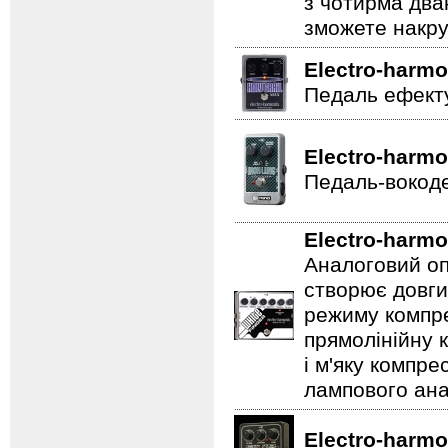
з чотирма два
зможете накру
Electro-harmo
Педаль ефекту
Electro-harmo
Педаль-вокоде
Electro-harmo
Аналоговий оп
створює довги
режиму компре
прямолінійну 
і м'яку компре
лампового ана
Electro-harmo