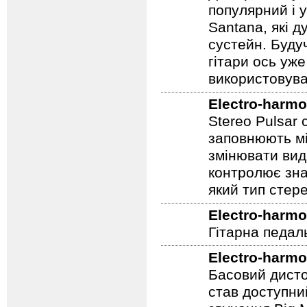
Дісторшн / су
популярний і у
Santana, які д
сустейн. Будуч
гітари ось уже
використовува
Electro-harmo
Stereo Pulsar
заповнюють мі
змінювати вид
контролює зна
який тип стер
Electro-harmo
Гітарна педал
Electro-harmo
Басовий дисто
став доступни