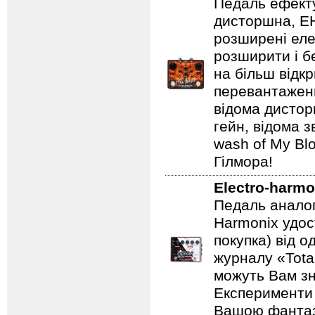
Педаль ефекту
дисторшна, EH
розширені еле
розширити і б
на більш відкр
перевантаженн
відома дистор
гейн, відома 
wash of My Blo
Гілмора!
Electro-harmo
Педаль аналог
Harmonix удос
покупка) від 
журналу «Total
можуть Вам зн
Експерименти 
Вашою фантазі