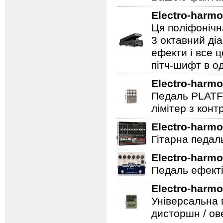
Electro-harmo
Ця поліфонічна
3 октавний ді
ефекти і все 
пітч-шифт в од
Electro-harmo
Педаль PLATF
лімітер з кон
Electro-harmo
Гітарна педаль 
Electro-harmo
Педаль ефекті
Electro-harmo
Універсальна 
дисторшн / ов