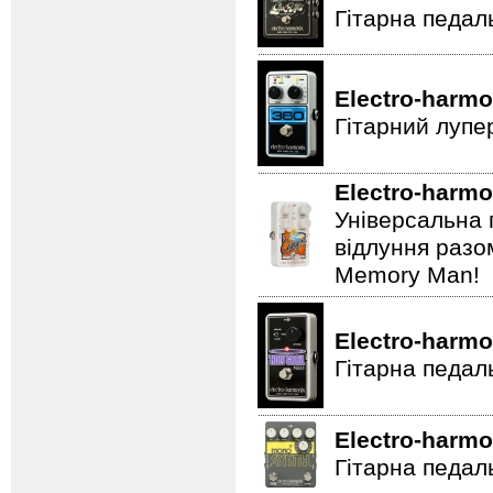
Гітарна педал
Electro-harmo
Гітарний лупе
Electro-harmo
Універсальна 
відлуння разо
Memory Man!
Electro-harmo
Гітарна педал
Electro-harmo
Гітарна педаль