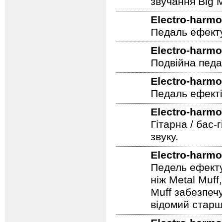
звучання Big M
Electro-harmo
Педаль ефекту
Electro-harmo
Подвійна педа
Electro-harmo
Педаль ефекті
Electro-harmo
Гітарна / бас-
звуку.
Electro-harmo
Педель ефекту
ніж Metal Muf
Muff забезпечу
відомий старш