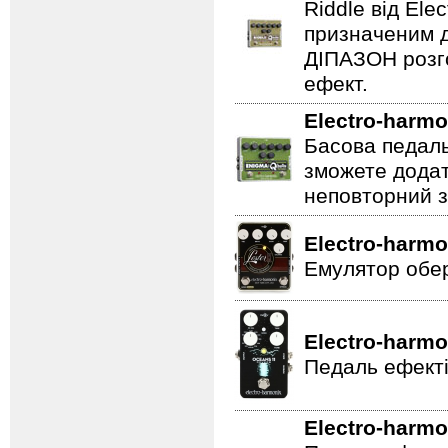
Riddle від Ele
призначеним д
ДІПАЗОН розго
ефект.
Electro-harmo
Басова педаль
зможете додат
неповторний з
Electro-harmo
Емулятор обер
Electro-harmo
Педаль ефекті
Electro-harmo