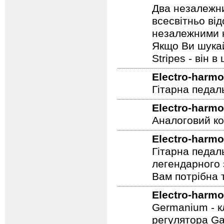
Electro-harmo
Два незалежни
всесвітньо ві
незалежними н
Якщо Ви шукай
Stripes - він в 
Electro-harmo
Гітарна педал
Electro-harmo
Аналоговий ко
Electro-harmo
Гітарна педал
легендарного 
Вам потрібна т
Electro-harmo
Germanium - к