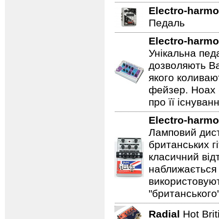
Electro-harmo
Педаль
Electro-harmo
Унікальна пед
дозволяють Ва
якого коливаю
фейзер. Hoax 
про її існуван
Electro-harmo
Ламповий дист
британських гі
класичний відт
наближається 
використовуют
"британського
Radial
Hot Bri