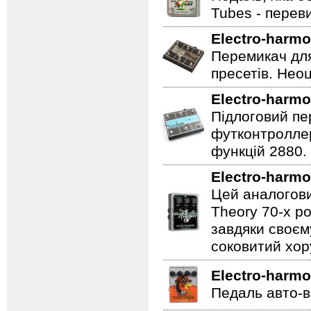
Tubes - перев
Electro-harmo
Перемикач для
пресетів. Неоц
Electro-harmo
Підлоговий пер
футконтроллер
функцій 2880.
Electro-harmo
Цей аналогови
Theory 70-х р
завдяки своєм
соковитий хору
Electro-harmo
Педаль авто-в