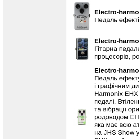
Electro-harmo
Педаль ефекті
Electro-harmo
Гітарна педал
процесорів, р
Electro-harmo
Педаль ефекту
і графічним д
Harmonix EHX 
педалі. Втілен
та вібрації о
родоводом EHX
яка має всю а
на JHS Show у