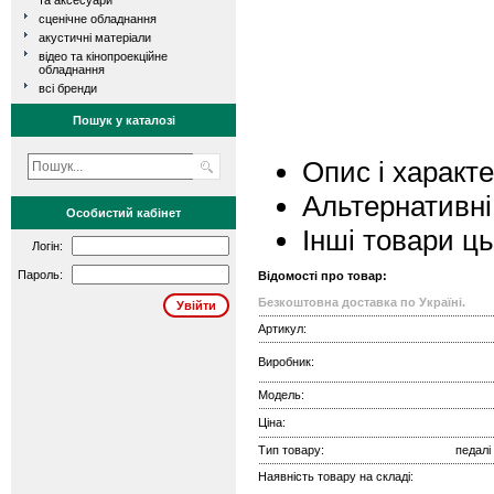
та аксесуари
сценічне обладнання
акустичні матеріали
відео та кінопроекційне
обладнання
всі бренди
Пошук у каталозі
Опис і характ
Альтернативні
Особистий кабінет
Інші товари ц
Логін:
Пароль:
Відомості про товар:
Безкоштовна доставка по Україні.
Артикул:
Виробник:
Модель:
Ціна:
Тип товару:
педалі
Наявність товару на складі: