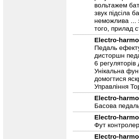
регулятора Ga
вольтажем бат
звук підсіла б
неможлива ...
того, прилад 
Electro-harmo
Педаль ефекту
дисторшн педа
6 регуляторів
Унікальна фун
домогтися яскр
Управління To
Electro-harmo
Басова педал
Electro-harmo
Фут контролер