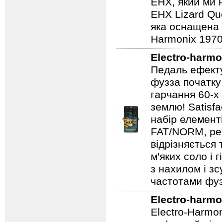
EHX, який ми 
EHX Lizard Qu
яка оснащена р
Harmonix 1970
Electro-harmo
Педаль ефекту
фузза початку
гарчання 60-х
землю! Satisf
набір елемент
FAT/NORM, рег
відрізняється
м'яких соло і 
з нахилом і зс
частотами фуз
Electro-harmo
Electro-Harmo