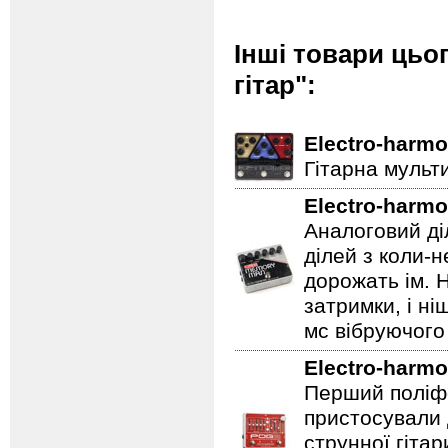
Інші товари цьо
гітар":
Electro-harmo
Гітарна мульт
Electro-harmo
Аналоговий ді
ділей з коли-
дорожать ім. 
затримки, і н
мс вібруючого 
Electro-harmo
Перший поліфо
пристосували 
струнної гітар