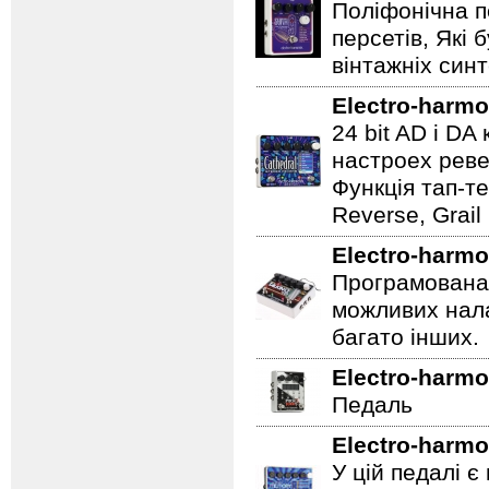
Поліфонічна п
персетів, Які 
вінтажніх синт
Electro-harmo
24 bit AD і D
настроех реве
Функція тап-те
Reverse, Grail
Electro-harmo
Програмована 
можливих нала
багато інших.
Electro-harmo
Педаль
Electro-harmo
У цій педалі є