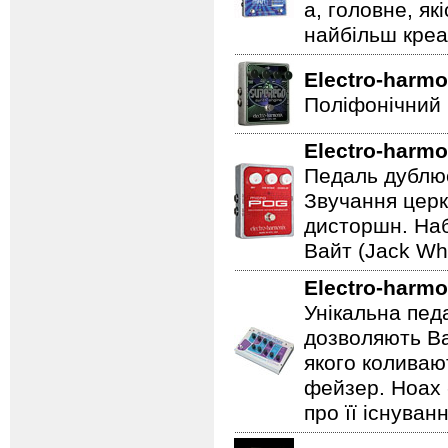
а, головне, як
найбільш креат
Electro-harmo
Поліфонічний 
Electro-harmo
Педаль дублює
Звучання церк
дисторшн. Наб
Вайт (Jack Whi
Electro-harmo
Унікальна пед
дозволяють Ва
якого коливаю
фейзер. Hoax 
про її існуван