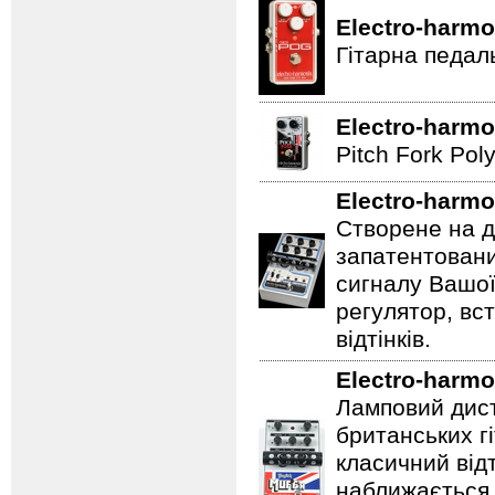
Electro-harmo
Гітарна педал
Electro-harmo
Pitch Fork Poly
Electro-harmo
Створене на д
запатентовани
сигналу Вашої
регулятор, вс
відтінків.
Electro-harmo
Ламповий дист
британських гі
класичний відт
наближається 