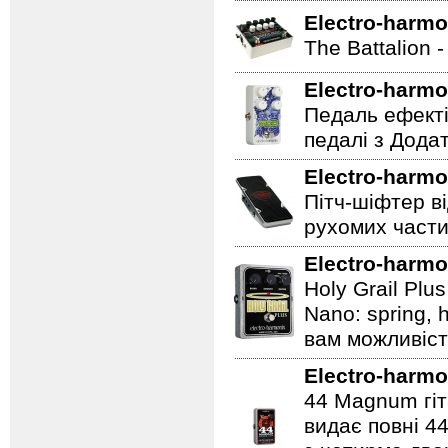
Electro-harmo
The Battalion 
Electro-harmo
Педаль ефекті
педалі з Дода
Electro-harmo
Пітч-шіфтер ві
рухомих части
Electro-harmo
Holy Grail Plu
Nano: spring, 
вам можливіст
Electro-harmo
44 Magnum гіт
видає повні 44