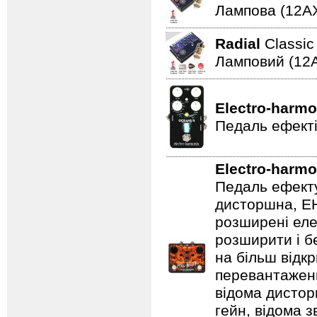
Лампова (12AХ
Radial
Classi
Ламповий (12A
Electro-harmo
Педаль ефекті
Electro-harmo
Педаль ефекту
дисторшна, EH
розширені еле
розширити і б
на більш відкр
перевантаженн
відома дистор
гейн, відома 