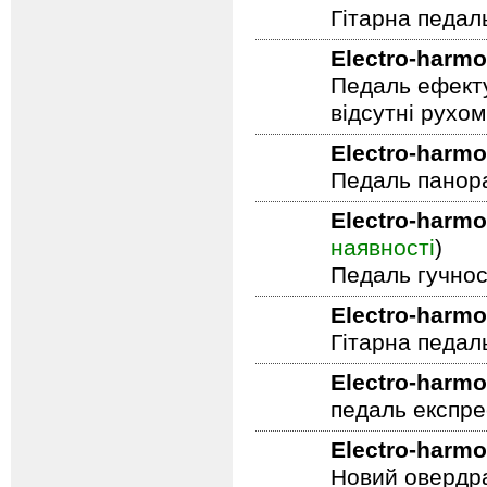
Electro-harmo
Гітарна педал
Electro-harmo
Педаль ефекту
відсутні рухо
Electro-harmo
Педаль панор
Electro-harmo
наявності
)
Педаль гучнос
Electro-harmo
Гітарна педал
Electro-harmo
педаль експре
Electro-harmo