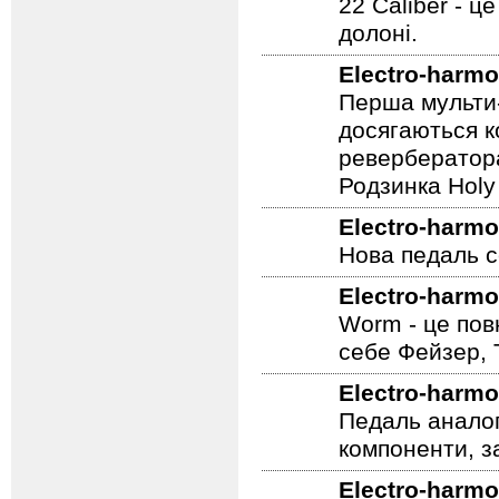
22 Caliber - ц
долоні.
Electro-harmo
Перша мульти-
досягаються к
ревербератора
Родзинка Holy 
Electro-harmo
Нова педаль се
Electro-harmo
Worm - це пов
себе Фейзер, 
Electro-harmo
Педаль аналог
компоненти, з