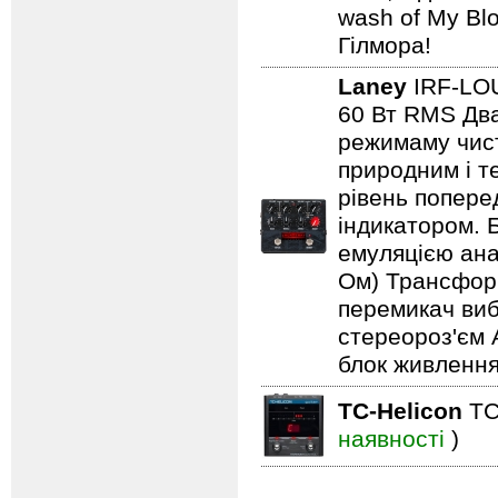
wash of My Blo
Гілмора!
Laney
IRF-L
60 Вт RMS Два
режимаму чист
природним і т
рівень попере
індикатором. 
емуляцією анал
Ом) Трансформ
перемикач виб
стереороз'єм 
блок живлення
TC-Helicon
TC
наявності
)