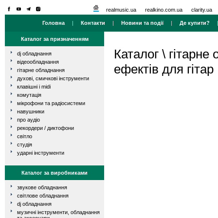
realmusic.ua
realkino.com.ua
clarity.ua
Головна
|
Контакти
|
Новини та події
|
Де купити?
Каталог за призначенням
Каталог
\
гітарне
dj обладнання
відеообладнання
ефектів для гітар
гітарне обладнання
духові, смичкові інструменти
клавішні і midi
комутація
мікрофони та радіосистеми
навушники
про аудіо
рекордери / диктофони
світло
студія
ударні інструменти
Каталог за виробниками
звукове обладнання
світлове обладнання
dj обладнання
музичні інструменти, обладнання