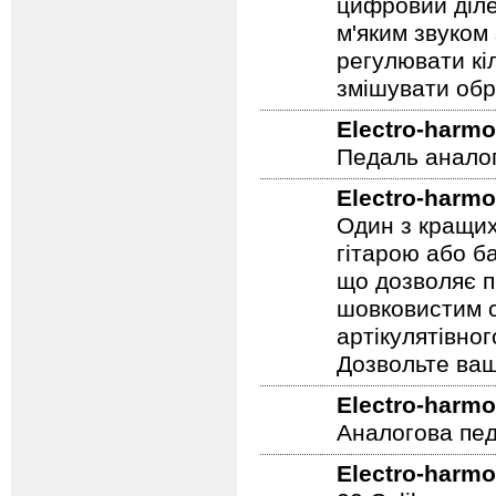
цифровий діле
м'яким звуком
регулювати кіл
змішувати обр
Electro-harmo
Педаль аналог
Electro-harmo
Один з кращих
гітарою або ба
що дозволяє п
шовковистим с
артікулятівног
Дозвольте ваш
Electro-harmo
Аналогова педа
Electro-harmo