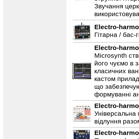
Звучання церк
використовува
Electro-harmo
Гітарна / бас-
Electro-harmo
Microsynth ст
його чуємо в з
класичних ван
кастом прилад
що забезпечую
формуванні ан
Electro-harmo
Універсальна 
відлуння разо
Electro-harmo