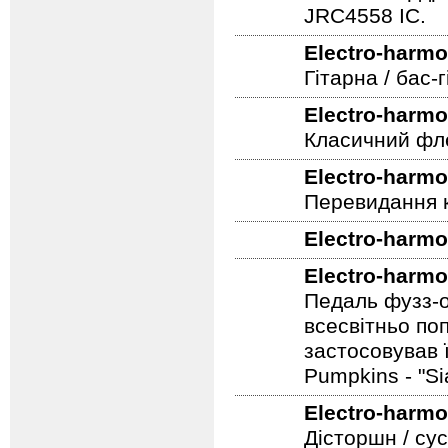
Новий овердра
JRC4558 IC.
Electro-harmo
Гітарна / бас
Electro-harmo
Класичний фле
Electro-harmo
Перевидання к
Electro-harmo
Electro-harmo
Педаль фузз-о
всесвітньо по
застосовував 
Pumpkins - "S
Electro-harmo