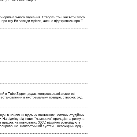
e) з The White Stripes.
и оригінального звучання. Створіть тон, частоти якого
 про яку Ви завжди мріяли, але не підозрювали про її
й в Tube Zipper, додає контрольовані аналогові
р, встановлений в екстремальну позицію, створює ряд
о і в найбільш відомих вантажних і елітних студійних
На відміну від інших "лампових" приладів на ринку, в
r працює на повновагих 300V, відмінно розгойдують
ссирование. Фантастичний сустейн, необхідний будь-