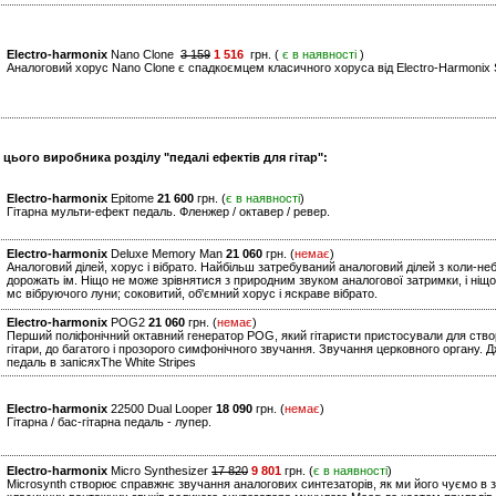
Electro-harmonix
Nano Clone
3 159
1 516
грн. (
є в наявності
)
Аналоговий хорус Nano Clone є спадкоємцем класичного хоруса від Electro-Harmonix S
 цього виробника розділу "педалі ефектів для гітар":
Electro-harmonix
Epitome
21 600
грн. (
є в наявності
)
Гітарна мульти-ефект педаль. Фленжер / октавер / ревер.
Electro-harmonix
Deluxe Memory Man
21 060
грн. (
немає
)
Аналоговий ділей, хорус і вібрато. Найбільш затребуваний аналоговий ділей з коли-не
дорожать ім. Ніщо не може зрівнятися з природним звуком аналогової затримки, і ніщо
мс вібруючого луни; соковитий, об'ємний хорус і яскраве вібрато.
Electro-harmonix
POG2
21 060
грн. (
немає
)
Перший поліфонічний октавний генератор POG, який гітаристи пристосували для створ
гітари, до багатого і прозорого симфонічного звучання. Звучання церковного органу. 
педаль в запісяхThe White Stripes
Electro-harmonix
22500 Dual Looper
18 090
грн. (
немає
)
Гітарна / бас-гітарна педаль - лупер.
Electro-harmonix
Micro Synthesizer
17 820
9 801
грн. (
є в наявності
)
Microsynth створює справжнє звучання аналогових синтезаторів, як ми його чуємо в з