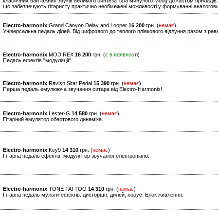
класичних вантажних звуків великого синтезатора минулого Moog до кастом приладів.
що забезпечують гітаристу практично необмежені можливості у формуванні аналогови
Electro-harmonix
Grand Canyon Delay and Looper
16 200
грн. (
немає
)
Універсальна педаль ділей. Від цифрового до теплого плівкового відлуння разом з рев
Electro-harmonix
MOD REX
16 200
грн. (
є в наявності
)
Педаль ефектів "модуляції".
Electro-harmonix
Ravish Sitar Pedal
15 390
грн. (
немає
)
Перша педаль емулююча звучання ситара від Electro-Harmonix!
Electro-harmonix
Lester-G
14 580
грн. (
немає
)
Гітарний емулятор обертового динаміка.
Electro-harmonix
Key9
14 310
грн. (
немає
)
Гітарна педаль ефектів, модулятор звучання електропіано.
Electro-harmonix
TONE TATTOO
14 310
грн. (
немає
)
Гітарна педаль мульти-ефектів: дисторшн, дилей, хорус. Блок живлення.