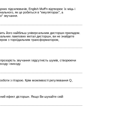
х підсилювачів, English Muff'n відтворює їх міць і
нального, як це робиться в "емуляторах", а
о" звучання.
обить його найбільш універсальним дисторшн приладом.
ремальних лампових метал дисторшн, ви не знайдете
птером з тороїдальним трансформатором,
прозорість звучання і відсутність шумів, створюючи
входу і виходу.
роботи з гітарою. Крім можливості регулювання Q,
ьний ефект дісторшн. Якщо Ви шукайте свій