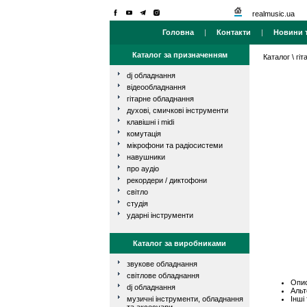
realmusic.ua
Головна
|
Контакти
|
Новини т
Каталог за призначенням
Каталог
\
гі
dj обладнання
відеообладнання
гітарне обладнання
духові, смичкові інструменти
клавішні і midi
комутація
мікрофони та радіосистеми
навушники
про аудіо
рекордери / диктофони
світло
студія
ударні інструменти
Каталог за виробниками
звукове обладнання
світлове обладнання
Опис
dj обладнання
Альт
Інші
музичні інструменти, обладнання