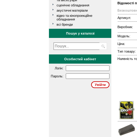
та аксесуари
Відомості 
сценічне обладнання
акустичні матеріали
Безкоштовн
відео та кінопроекційне
Артикул:
обладнання
всі бренди
Виробник:
Пошук у каталозі
Модель:
Ціна:
Тип товару:
Наявність то
Особистий кабінет
Логін:
Пароль: