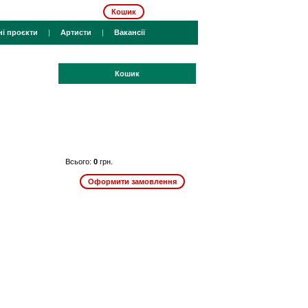
Кошик
ні проєкти
|
Артисти
|
Вакансії
Кошик
Всього:
0
грн.