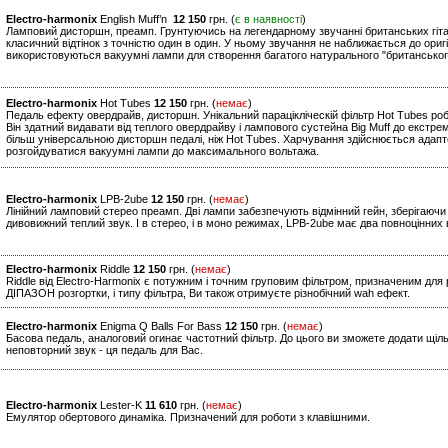
Electro-harmonix
English Muff’n
12 150
грн. (
є в наявності
)
Ламповий дисторшн, преамп. Грунтуючись на легендарному звучанні британських гітарни
класичний відтінок з точністю один в один. У ньому звучання не наближається до оригі
використовуються вакуумні лампи для створення багатого натурального "британськог
Electro-harmonix
Hot Tubes
12 150
грн. (
немає
)
Педаль ефекту овердрайв, дисторшн. Унікальний парацікліческій фільтр Hot Tubes р
Він здатний видавати від теплого овердрайву і лампового сустейна Big Muff до екст
більш універсальною дисторшн педалі, ніж Hot Tubes. Харчування здійснюється ада
розгойдуватися вакуумні лампи до максимального вольтажа.
Electro-harmonix
LPB-2ube
12 150
грн. (
немає
)
Лінійний ламповий стерео преамп. Дві лампи забезпечують відмінний гейн, зберігаючи 
дивовижний теплий звук. І в стерео, і в моно режимах, LPB-2ube має два повноцінних 
Electro-harmonix
Riddle
12 150
грн. (
немає
)
Riddle від Electro-Harmonix є потужним і точним груповим фільтром, призначеним для 
ДІПАЗОН розгортки, і типу фільтра, Ви також отримуєте різнобічний wah ефект.
Electro-harmonix
Enigma Q Balls For Bass
12 150
грн. (
немає
)
Басова педаль, аналоговий огинає частотний фільтр. До цього ви зможете додати щіл
неповторний звук - ця педаль для Вас.
Electro-harmonix
Lester-K
11 610
грн. (
немає
)
Емулятор обертового динаміка. Призначений для роботи з клавішними.