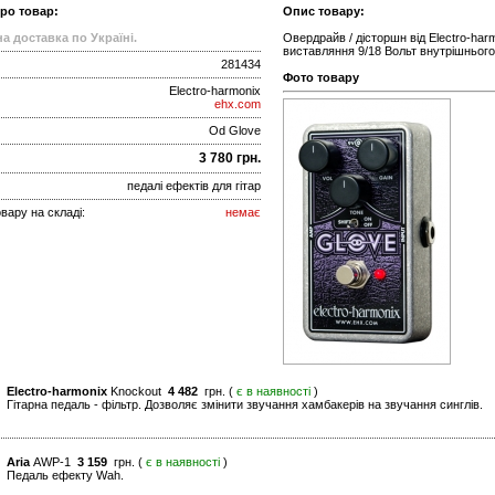
про товар:
Опис товару:
а доставка по Україні.
Овердрайв / дісторшн від Electro-harm
виставляння 9/18 Вольт внутрішнього
281434
Фото товару
Electro-harmonix
ehx.com
Od Glove
3 780 грн.
педалі ефектів для гітар
вару на складі:
немає
Electro-harmonix
Knockout
4 482
грн. (
є в наявності
)
Гітарна педаль - фільтр. Дозволяє змінити звучання хамбакерів на звучання синглів.
Aria
AWP-1
3 159
грн. (
є в наявності
)
Педаль ефекту Wah.