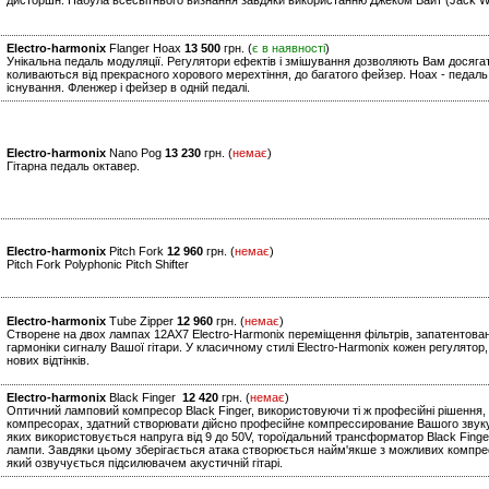
дисторшн. Набула всесвітнього визнання завдяки використанню Джеком Вайт (Jack Whit
Electro-harmonix
Flanger Hoax
13 500
грн. (
є в наявності
)
Унікальна педаль модуляції. Регулятори ефектів і змішування дозволяють Вам досягат
коливаються від прекрасного хорового мерехтіння, до багатого фейзер. Hoax - педаль,
існування. Фленжер і фейзер в одній педалі.
Electro-harmonix
Nano Pog
13 230
грн. (
немає
)
Гітарна педаль октавер.
Electro-harmonix
Pitch Fork
12 960
грн. (
немає
)
Pitch Fork Polyphonic Pitch Shifter
Electro-harmonix
Tube Zipper
12 960
грн. (
немає
)
Створене на двох лампах 12AX7 Electro-Harmonix переміщення фільтрів, запатентовани
гармоніки сигналу Вашої гітари. У класичному стилі Electro-Harmonix кожен регулято
нових відтінків.
Electro-harmonix
Black Finger
12 420
грн. (
немає
)
Оптичний ламповий компресор Black Finger, використовуючи ті ж професійні рішення, щ
компресорах, здатний створювати дійсно професійне компрессирование Вашого звуку. 
яких використовується напруга від 9 до 50V, тороїдальний трансформатор Black Finge
лампи. Завдяки цьому зберігається атака створюється найм'якше з можливих компре
який озвучується підсилювачем акустичній гітарі.