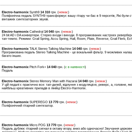
Electro-harmonix
Synth9
14 310
грн. (
немає
)
Поліфонічна педаль SYNTH9 трансформує вашу гітару чи бас в 9 персетів, Які були ст
вінтажніх синтезаторних звуків.
Electro-harmonix
Cathedral
14 040
грн. (
немає
)
24 bit AD і DA конвертери. Стерео входи і виходи. 8 програмованих настроех ревербе
тап-темпо. Режими: Grail Spring, Accu Spring, Hall, Room, Plate, Reverse, Grail Flerb, 
Electro-harmonix
TALK Stereo Talking Machine
14 040
грн. (
немає
)
Програмована педаль Stereo Talking Machine - це вокальний фільтр. 9 можливих нала
багато інших.
Electro-harmonix
Pitch Fork+
14 040
грн. (
є в наявності
)
Педаль
Electro-harmonix
Stereo Memory Man with Hazarai
14 040
грн. (
немає
)
У цій педалі є практично все: тап-дилей, відлуння з модуляцією, реверс, а, головне, я
найбільш креативних приладів в лінійці Electro-Harmonix.
Electro-harmonix
SUPEREGO
13 770
грн. (
немає
)
Поліфонічний гітарний синтезатор.
Electro-harmonix
Micro POG
13 770
грн. (
немає
)
Педаль дублює гітарний сигнал в октаву вгору, вниз або одночасно! Звучання церковно