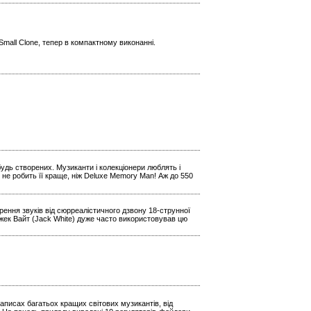
mall Clone, тепер в компактному виконанні.
будь створених. Музиканти і колекціонери люблять і
 не робить її краще, ніж Deluxe Memory Man! Аж до 550
ення звуків від сюрреалістичного дзвону 18-струнної
Джек Вайт (Jack White) дуже часто використовував цю
аписах багатьох кращих світових музикантів, від