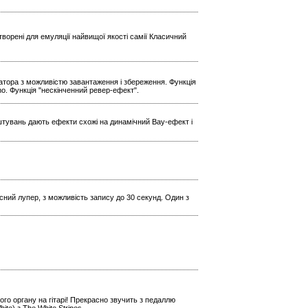
ворені для емуляції найвищої якості самії Класичний
ратора з можливістю завантаження і збереження. Функція
Echo. Функція "нескінченний ревер-ефект".
штувань дають ефекти схожі на динамічний Вау-ефект і
кісний лупер, з можливість запису до 30 секунд. Один з
го органу на гітарі! Прекрасно звучить з педаллю