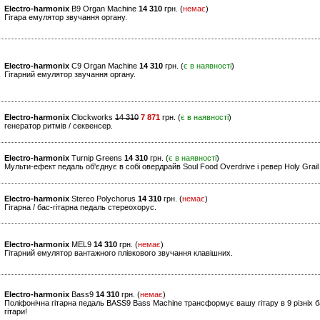
Electro-harmonix
B9 Organ Machine
14 310
грн. (
немає
)
Гітара емулятор звучання органу.
Electro-harmonix
C9 Organ Machine
14 310
грн. (
є в наявності
)
Гітарний емулятор звучання органу.
Electro-harmonix
Clockworks
14 310
7 871
грн. (
є в наявності
)
генератор ритмів / секвенсер.
Electro-harmonix
Turnip Greens
14 310
грн. (
є в наявності
)
Мульти-ефект педаль об'єднує в собі овердрайв Soul Food Overdrive і ревер Holy Grai
Electro-harmonix
Stereo Polychorus
14 310
грн. (
немає
)
Гітарна / бас-гітарна педаль стереохорус.
Electro-harmonix
MEL9
14 310
грн. (
немає
)
Гітарний емулятор вантажного плівкового звучання клавішних.
Electro-harmonix
Bass9
14 310
грн. (
немає
)
Поліфонічна гітарна педаль BASS9 Bass Machine трансформує вашу гітару в 9 різніх б
гітари!