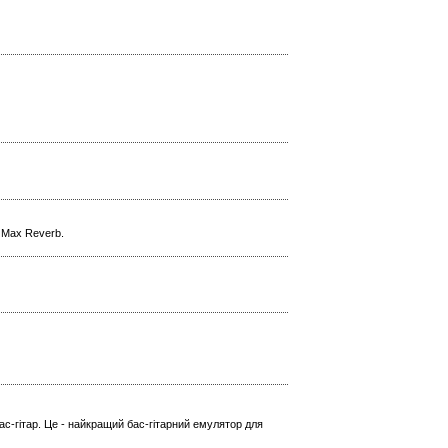
l Max Reverb.
ас-гітар. Це - найкращий бас-гітарний емулятор для