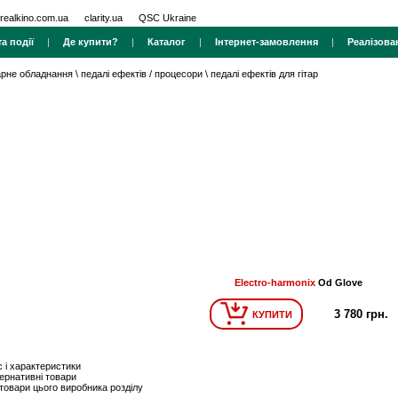
realkino.com.ua
clarity.ua
QSC Ukraine
а події
|
Де купити?
|
Каталог
|
Інтернет-замовлення
|
Реалізова
тарне обладнання
\
педалі ефектів / процесори
\
педалі ефектів для гітар
Electro-harmonix
Od Glove
3 780 грн.
КУПИТИ
 і характеристики
ернативні товари
 товари цього виробника розділу