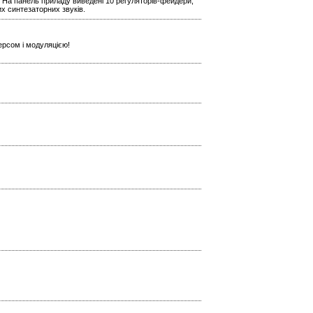
 На панель приладу виведені 10 регуляторів-фейдери,
х синтезаторних звуків.
ерсом і модуляцією!