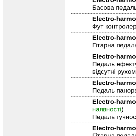
домогтися яскр
Управління To
Electro-harmo
Басова педал
Electro-harmo
Фут контролер
Electro-harmo
Гітарна педал
Electro-harmo
Педаль ефекту
відсутні рухо
Electro-harmo
Педаль панор
Electro-harmo
наявності
)
Педаль гучнос