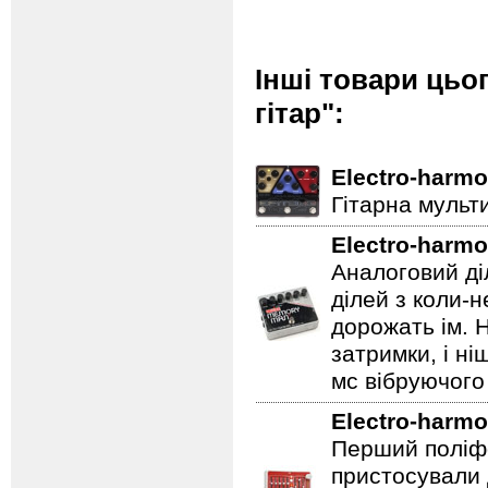
Інші товари цьо
гітар":
Electro-harmo
Гітарна мульт
Electro-harmo
Аналоговий ді
ділей з коли-
дорожать ім. 
затримки, і н
мс вібруючого 
Electro-harmo
Перший поліфо
пристосували 