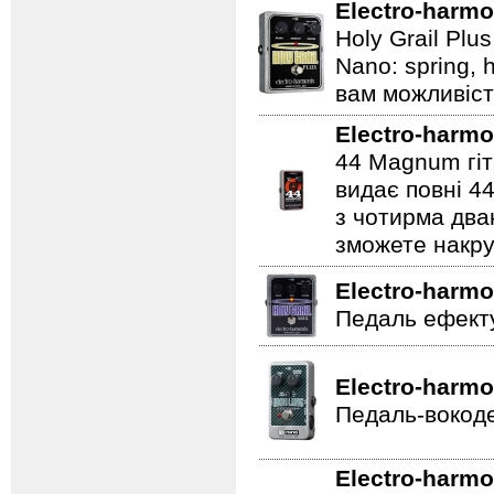
Electro-harmo
Holy Grail Plu
Nano: spring, 
вам можливіст
Electro-harmo
44 Magnum гіт
видає повні 44
з чотирма два
зможете накру
Electro-harmo
Педаль ефекту
Electro-harmo
Педаль-вокоде
Electro-harmo