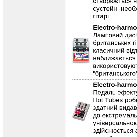
створюється 
сустейн, необ
гітарі.
Electro-harmo
Ламповий дист
британських гі
класичний відт
наближається 
використовуют
"британського
Electro-harmo
Педаль ефекту
Hot Tubes роб
здатний видав
до екстремаль
універсальною
здійснюється