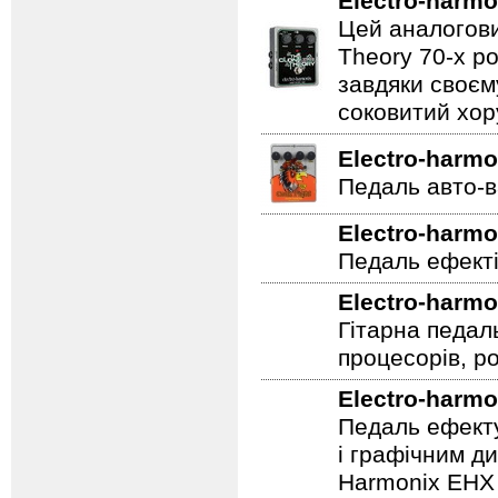
Electro-harmo
Цей аналогови
Theory 70-х р
завдяки своєм
соковитий хору
Electro-harmo
Педаль авто-в
Electro-harmo
Педаль ефекті
Electro-harmo
Гітарна педал
процесорів, р
Electro-harmo
Педаль ефекту