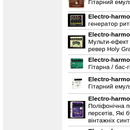
Гітарний емул
Electro-harmo
генератор ритм
Electro-harmo
Мульти-ефект 
ревер Holy Gra
Electro-harmo
Гітарна / бас-
Electro-harmo
Гітарний емул
Electro-harmo
Поліфонічна п
персетів, Які 
вінтажніх синт