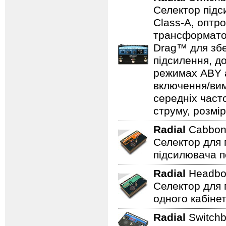
Селектор підс
Class-A, оптр
трансформатор
Drag™ для збе
підсилення, д
режимах ABY а
включення/вим
середніх част
струму, розмір
Radial
Cabbo
Селектор для 
підсилювача п
Radial
Headb
Селектор для 
одного кабінет
Radial
Switch