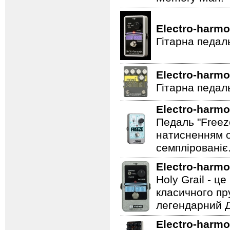
Electro-harmo
Гітарна педал
Electro-harmo
Гітарна педаль
Electro-harmo
Педаль "Freez
натисненням од
семплірованіє
Electro-harmo
Holy Grail - 
класичного пр
легендарний Ді
Electro-harmo