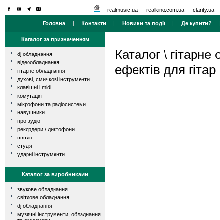
realmusic.ua
realkino.com.ua
clarity.ua
Головна
|
Контакти
|
Новини та події
|
Де купити?
Каталог за призначенням
Каталог
\
гітарне
dj обладнання
відеообладнання
ефектів для гітар
гітарне обладнання
духові, смичкові інструменти
клавішні і midi
комутація
мікрофони та радіосистеми
навушники
про аудіо
рекордери / диктофони
світло
студія
ударні інструменти
Каталог за виробниками
звукове обладнання
світлове обладнання
dj обладнання
музичні інструменти, обладнання