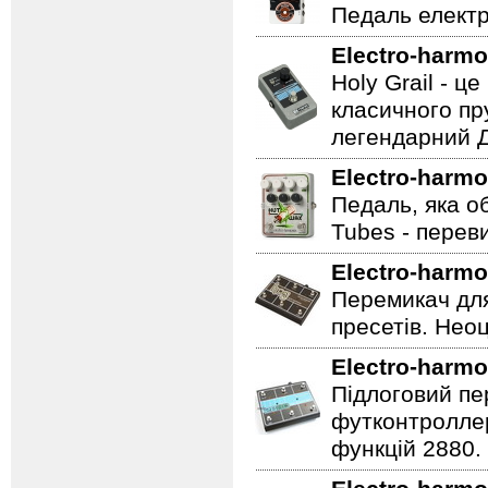
Педаль електр
Electro-harmo
Holy Grail - 
класичного пр
легендарний Ді
Electro-harmo
Педаль, яка о
Tubes - перев
Electro-harmo
Перемикач для
пресетів. Неоц
Electro-harmo
Підлоговий пер
футконтроллер
функцій 2880.