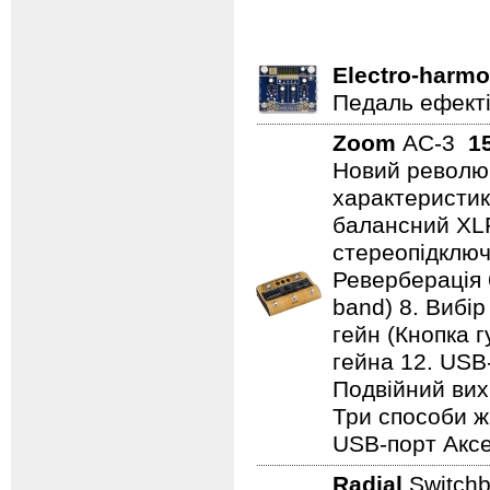
Electro-harmo
Педаль ефектів
Zoom
AC-3
1
Новий революц
характеристики
балансний XL
стереопідключе
Реверберація 
band) 8. Вибір
гейн (Кнопка г
гейна 12. USB
Подвійний вихі
Три способи ж
USB-порт Аксе
Radial
Switch