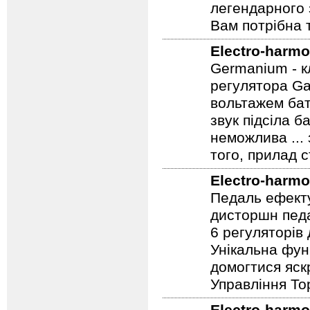
Electro-harmo
Гітарна педал
легендарного 
Вам потрібна т
Electro-harmo
Germanium - к
регулятора Ga
вольтажем бат
звук підсіла б
неможлива ...
того, прилад 
Electro-harmo
Педаль ефекту
дисторшн педа
6 регуляторів
Унікальна фун