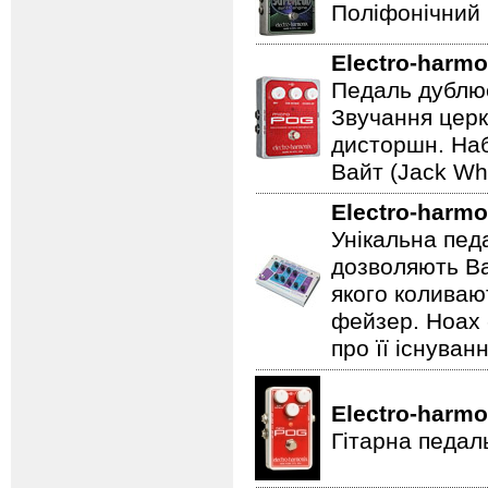
Поліфонічний 
Electro-harmo
Педаль дублює
Звучання церк
дисторшн. Наб
Вайт (Jack Whi
Electro-harmo
Унікальна пед
дозволяють Ва
якого коливаю
фейзер. Hoax 
про її існуван
Electro-harmo
Гітарна педал