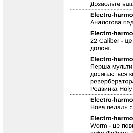
що дозволяє п
шовковистим с
артікулятівног
Дозвольте ваш
Electro-harmo
Аналогова педа
Electro-harmo
22 Caliber - ц
долоні.
Electro-harmo
Перша мульти-
досягаються к
ревербератора
Родзинка Holy 
Electro-harmo
Нова педаль се