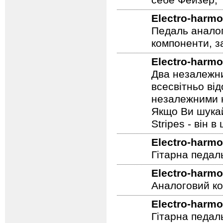
Electro-harmo
Worm - це пов
себе Фейзер, 
Electro-harmo
Педаль аналог
компоненти, з
Electro-harmo
Два незалежни
всесвітньо ві
незалежними н
Якщо Ви шукай
Stripes - він в 
Electro-harmo
Гітарна педал
Electro-harmo
Аналоговий ко