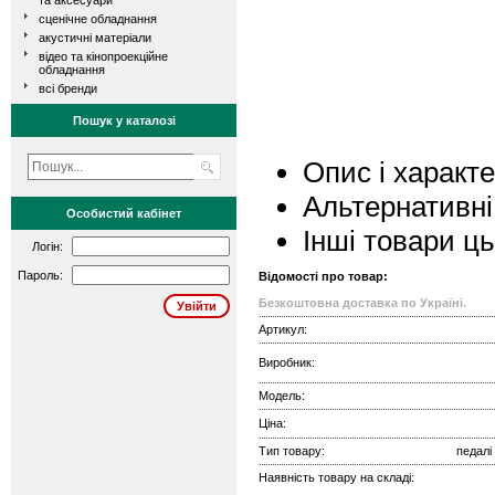
та аксесуари
сценічне обладнання
акустичні матеріали
відео та кінопроекційне
обладнання
всі бренди
Пошук у каталозі
Опис і характ
Альтернативні
Особистий кабінет
Інші товари ц
Логін:
Пароль:
Відомості про товар:
Безкоштовна доставка по Україні.
Артикул:
Виробник:
Модель:
Ціна:
Тип товару:
педалі
Наявність товару на складі: