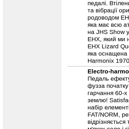
і графічним д
Harmonix EHX 
педалі. Втілен
та вібрації о
родоводом EHX
яка має всю а
на JHS Show у
EHX, який ми 
EHX Lizard Qu
яка оснащена р
Harmonix 1970
Electro-harmo
Педаль ефекту
фузза початку
гарчання 60-х
землю! Satisf
набір елемент