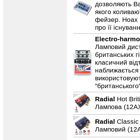
дозволяють Ва
якого коливаю
фейзер. Hoax 
про її існуван
Electro-harmo
Ламповий дист
британських гі
класичний відт
наближається 
використовуют
"британського
Radial
Hot Bri
Лампова (12AХ
Radial
Classi
Ламповий (12A