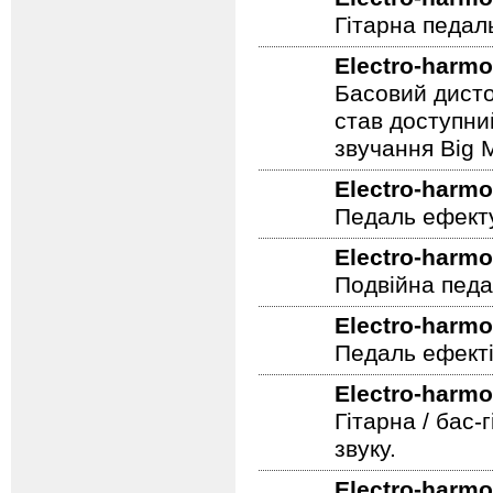
який тип стер
Electro-harmo
Гітарна педал
Electro-harmo
Басовий дисто
став доступни
звучання Big M
Electro-harmo
Педаль ефекту
Electro-harmo
Подвійна педа
Electro-harmo
Педаль ефекті
Electro-harmo
Гітарна / бас-