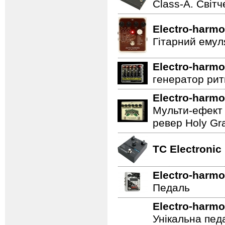
Class-A. Світч
Electro-harmo
Гітарний емул
Electro-harmo
генератор ритм
Electro-harmo
Мульти-ефект 
ревер Holy Gra
TC Electronic
Electro-harmo
Педаль
Electro-harmo
Унікальна пед