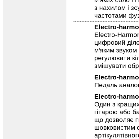
FAT/NORM, рег
відрізняється
м'яких соло і 
з нахилом і зс
частотами фуз
Electro-harmo
Electro-Harmo
цифровий діле
м'яким звуком
регулювати кіл
змішувати обр
Electro-harmo
Педаль аналог
Electro-harmo
Один з кращих
гітарою або ба