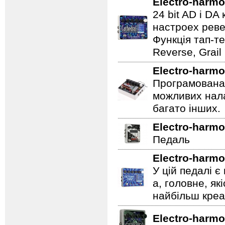
Electro-harmo
24 bit AD і D
настроех реве
Функція тап-те
Reverse, Grail
Electro-harmo
Програмована 
можливих нала
багато інших.
Electro-harmo
Педаль
Electro-harmo
У цій педалі є
а, головне, як
найбільш креат
Electro-harmo