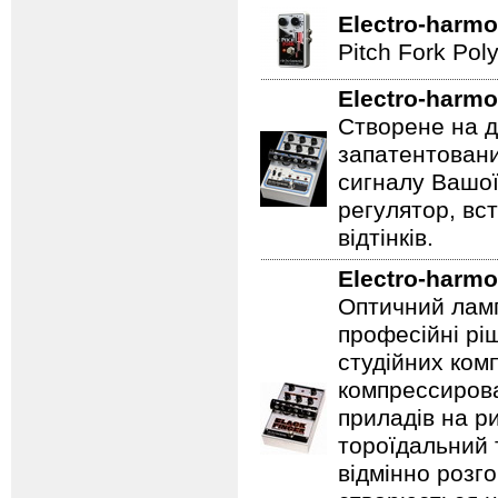
Electro-harmo
Pitch Fork Poly
Electro-harmo
Створене на д
запатентовани
сигналу Вашої
регулятор, вс
відтінків.
Electro-harmo
Оптичний ламп
професійні рі
студійних ком
компрессирова
приладів на ри
тороїдальний 
відмінно розг