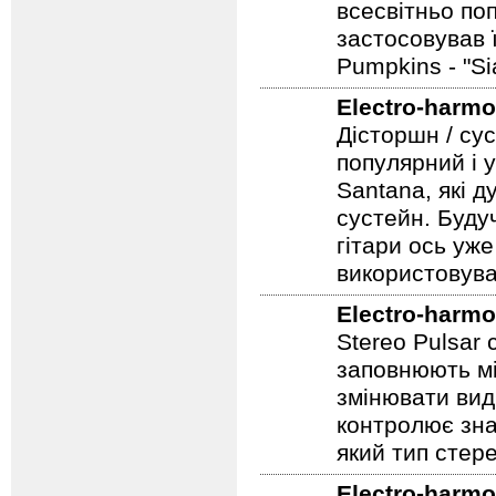
Electro-harmo
Педаль фузз-о
всесвітньо по
застосовував 
Pumpkins - "S
Electro-harmo
Дісторшн / су
популярний і у
Santana, які д
сустейн. Будуч
гітари ось уже
використовува
Electro-harmo
Stereo Pulsar
заповнюють мі
змінювати вид
контролює зна