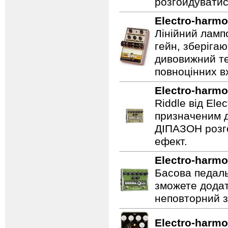
розгойдуватис
Electro-harmo
Лінійний ламп
гейн, зберігаю
дивовижний те
повноцінних вх
Electro-harmo
Riddle від Ele
призначеним д
ДІПАЗОН розго
ефект.
Electro-harmo
Басова педаль
зможете додат
неповторний з
Electro-harmo