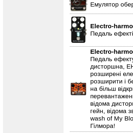
Емулятор обер
Electro-harmo
Педаль ефекті
Electro-harmo
Педаль ефекту
дисторшна, EH
розширені еле
розширити і б
на більш відкр
перевантаженн
відома дистор
гейн, відома 
wash of My Blo
Гілмора!