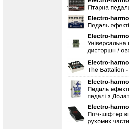
Electro-harmo
Гітарна педаль 
Electro-harmo
Педаль ефекті
Electro-harmo
Універсальна 
дисторшн / ов
Electro-harmo
The Battalion 
Electro-harmo
Педаль ефекті
педалі з Дода
Electro-harmo
Пітч-шіфтер ві
рухомих части