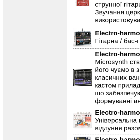
струнної гітар
Звучання церк
використовува
Electro-harmo
Гітарна / бас-
Electro-harmo
Microsynth ст
його чуємо в з
класичних ван
кастом прилад
що забезпечую
формуванні ан
Electro-harmo
Універсальна 
відлуння разо
Electro-harmo