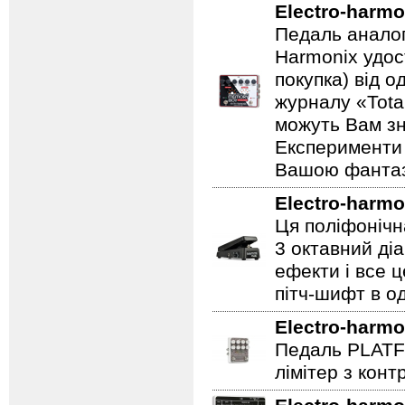
Electro-harmo
Педаль аналог
Harmonix удос
покупка) від 
журналу «Total
можуть Вам зн
Експерименти 
Вашою фантазі
Electro-harmo
Ця поліфонічна
3 октавний ді
ефекти і все 
пітч-шифт в од
Electro-harmo
Педаль PLATF
лімітер з кон