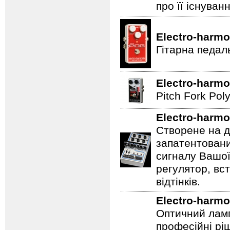
про її існуван
Electro-harmo
Гітарна педал
Electro-harmo
Pitch Fork Poly
Electro-harmo
Створене на д
запатентовани
сигналу Вашої
регулятор, вс
відтінків.
Electro-harmo
Оптичний ламп
професійні рі