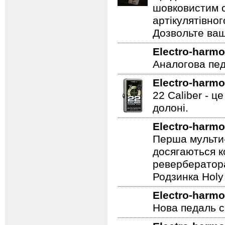
Один з кращих
гітарою або ба
що дозволяє п
шовковистим с
артікулятівног
Дозвольте ваш
Electro-harmo
Аналогова педа
Electro-harmo
22 Caliber - ц
долоні.
Electro-harmo
Перша мульти-
досягаються к
ревербератора
Родзинка Holy 