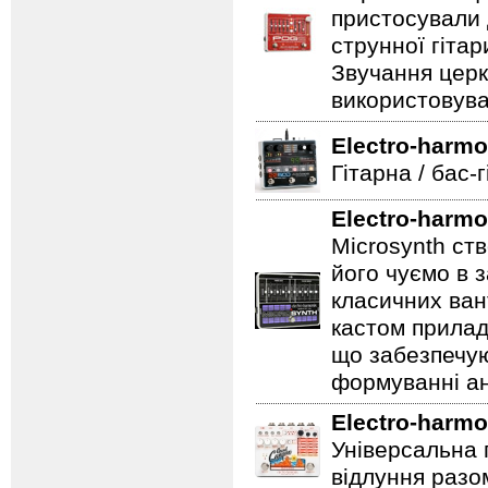
пристосували 
струнної гітар
Звучання церк
використовува
Electro-harmo
Гітарна / бас-
Electro-harmo
Microsynth ст
його чуємо в з
класичних ван
кастом прилад
що забезпечую
формуванні ан
Electro-harmo
Універсальна 
відлуння разо