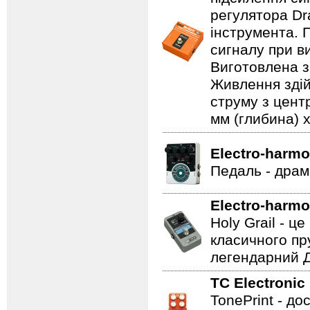
регулятора Dr
інструмента. 
сигналу при в
Виготовлена з 
Живлення здій
струму з цент
мм (глибина) x
Electro-harmo
Педаль - драм
Electro-harmo
Holy Grail - 
класичного пр
легендарний Ді
TC Electronic
TonePrint - д