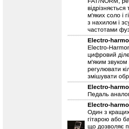
землю! Satisf
набір елемент
FAT/NORM, рег
відрізняється
м'яких соло і 
з нахилом і зс
частотами фуз
Electro-harmo
Electro-Harmo
цифровий діле
м'яким звуком
регулювати кіл
змішувати обр
Electro-harmo
Педаль аналог
Electro-harmo