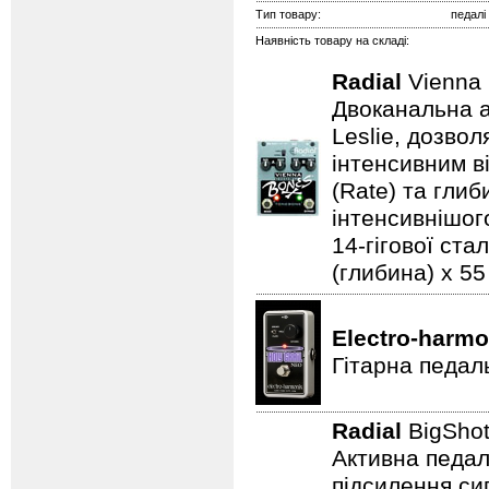
Тип товару:
педалі
Наявність товару на складі:
Radial
Vienna
Двоканальна а
Leslie, дозво
інтенсивним в
(Rate) та гли
інтенсивнішого
14-гігової ста
(глибина) x 55 
Electro-harmo
Гітарна педал
Radial
BigSho
Активна педал
підсилення си