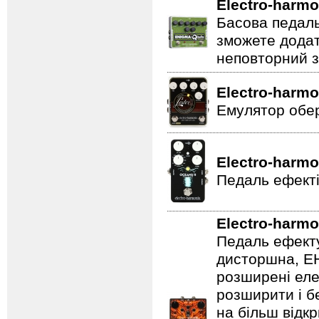
Electro-harmo
Басова педаль
зможете додат
неповторний з
Electro-harmo
Емулятор обер
Electro-harmo
Педаль ефекті
Electro-harmo
Педаль ефекту
дисторшна, EH
розширені еле
розширити і б
на більш відкр