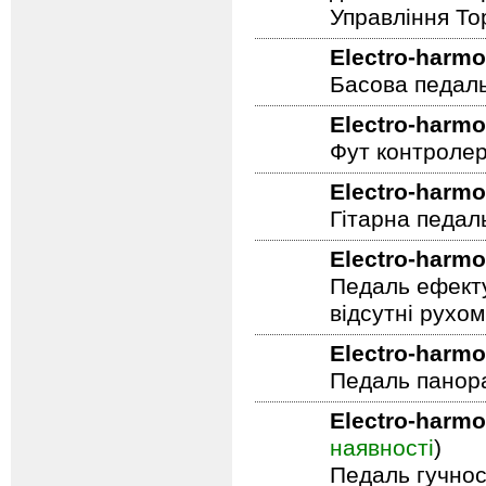
6 регуляторів
Унікальна фун
домогтися яскр
Управління To
Electro-harmo
Басова педал
Electro-harmo
Фут контролер
Electro-harmo
Гітарна педал
Electro-harmo
Педаль ефекту
відсутні рухо
Electro-harmo
Педаль панор