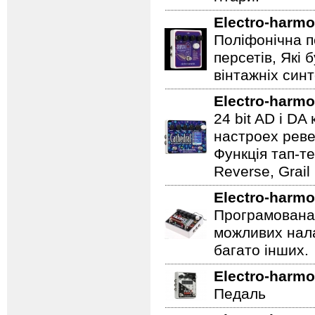
Electro-harmo
Поліфонічна п
персетів, Які 
вінтажніх синт
Electro-harmo
24 bit AD і D
настроех реве
Функція тап-те
Reverse, Grail
Electro-harmo
Програмована 
можливих нала
багато інших.
Electro-harmo
Педаль