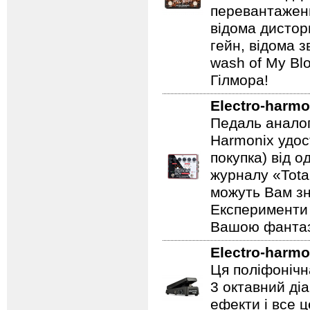
перевантаженн
відома дистор
гейн, відома 
wash of My Blo
Гілмора!
Electro-harmo
Педаль аналог
Harmonix удос
покупка) від 
журналу «Total
можуть Вам зн
Експерименти 
Вашою фантазі
Electro-harmo
Ця поліфонічна
3 октавний ді
ефекти і все 