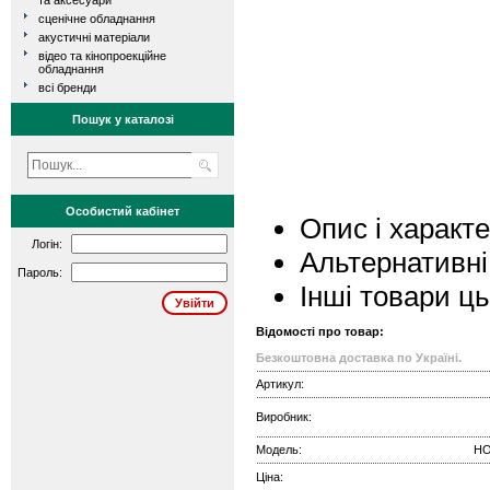
та аксесуари
сценічне обладнання
акустичні матеріали
відео та кінопроекційне
обладнання
всі бренди
Пошук у каталозі
Особистий кабінет
Опис і характ
Логін:
Альтернативні
Пароль:
Інші товари ц
Відомості про товар:
Безкоштовна доставка по Україні.
Артикул:
Виробник:
Модель:
HO
Ціна: