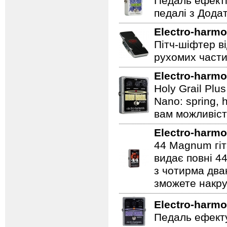
Педаль ефекті
педалі з Дода
Electro-harmo
Пітч-шіфтер ві
рухомих части
Electro-harmo
Holy Grail Plu
Nano: spring, 
вам можливіст
Electro-harmo
44 Magnum гіт
видає повні 44
з чотирма два
зможете накру
Electro-harmo
Педаль ефекту