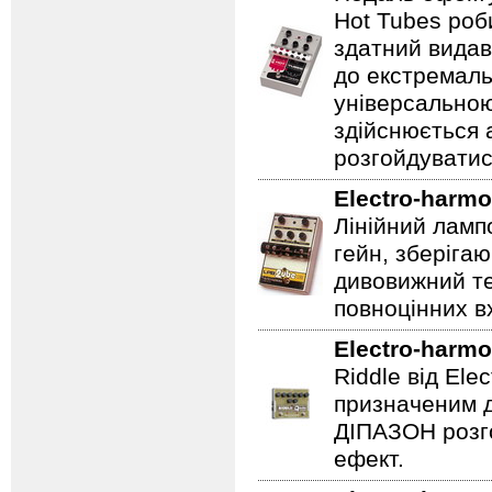
Hot Tubes роб
здатний видав
до екстремаль
універсальною
здійснюється
розгойдуватис
Electro-harmo
Лінійний ламп
гейн, зберігаю
дивовижний те
повноцінних вх
Electro-harmo
Riddle від Ele
призначеним д
ДІПАЗОН розго
ефект.