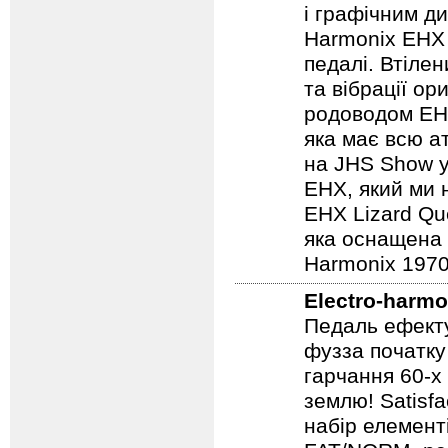
Electro-harmo
Педаль ефекту
і графічним д
Harmonix EHX 
педалі. Втілен
та вібрації о
родоводом EHX
яка має всю а
на JHS Show у
EHX, який ми 
EHX Lizard Qu
яка оснащена р
Harmonix 1970
Electro-harmo
Педаль ефекту
фузза початку
гарчання 60-х