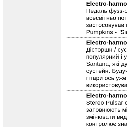
Перевидання к
Electro-harmo
Electro-harmo
Педаль фузз-о
всесвітньо по
застосовував 
Pumpkins - "S
Electro-harmo
Дісторшн / су
популярний і у
Santana, які д
сустейн. Будуч
гітари ось уже
використовува
Electro-harmo
Stereo Pulsar