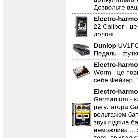
Дозвольте ваш
Electro-harmo
22 Caliber - ц
долоні.
Dunlop
UV1F
Педаль - футк
Electro-harmo
Worm - це пов
себе Фейзер, 
Electro-harmo
Germanium - к
регулятора Ga
вольтажем бат
звук підсіла б
неможлива ...
того, прилад 