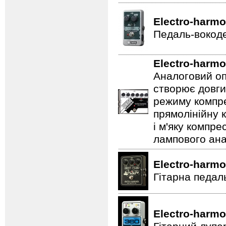
Electro-harmo
Педаль-вокоде
Electro-harmo
Аналоговий оп
створює довги
режиму компре
прямолінійну 
і м'яку компре
лампового ана
Electro-harmo
Гітарна педал
Electro-harmo