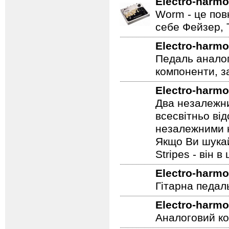
Electro-harmo
Нова педаль се
Electro-harmo
Worm - це пов
себе Фейзер, 
Electro-harmo
Педаль аналог
компоненти, з
Electro-harmo
Два незалежни
всесвітньо ві
незалежними н
Якщо Ви шукай
Stripes - він в 
Electro-harmo
Гітарна педал