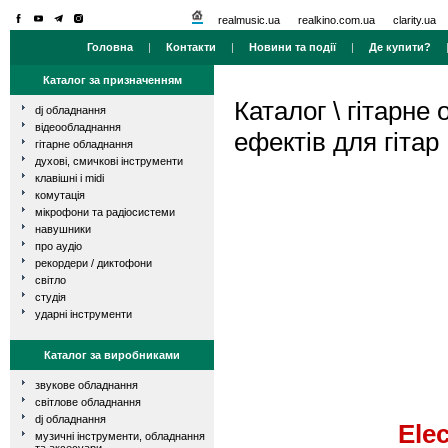
realmusic.ua
realkino.com.ua
clarity.ua
Головна
|
Контакти
|
Новини та події
|
Де купити?
Каталог за призначенням
Каталог
\
гітарне
dj обладнання
відеообладнання
ефектів для гітар
гітарне обладнання
духові, смичкові інструменти
клавішні і midi
комутація
мікрофони та радіосистеми
навушники
про аудіо
рекордери / диктофони
світло
студія
ударні інструменти
Каталог за виробниками
звукове обладнання
світлове обладнання
dj обладнання
Ele
музичні інструменти, обладнання