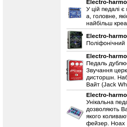
Electro-harmo
У цій педалі є
а, головне, як
найбільш креат
Electro-harmo
Поліфонічний 
Electro-harmo
Педаль дублює
Звучання церк
дисторшн. Наб
Вайт (Jack Whi
Electro-harmo
Унікальна пед
дозволяють Ва
якого коливаю
фейзер. Hoax 