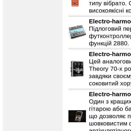
типу вібрато. 
високоякісні к
Electro-harmo
Підлоговий пер
футконтроллер
функцій 2880.
Electro-harmo
Цей аналогови
Theory 70-х р
завдяки своєм
соковитий хору
Electro-harmo
Один з кращих
гітарою або ба
що дозволяє п
шовковистим с
артікулятівног