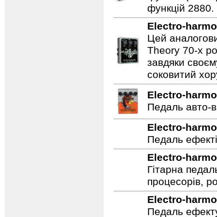
функцій 2880.
Electro-harmo
Цей аналогови
Theory 70-х р
завдяки своєм
соковитий хору
Electro-harmo
Педаль авто-в
Electro-harmo
Педаль ефекті
Electro-harmo
Гітарна педал
процесорів, р