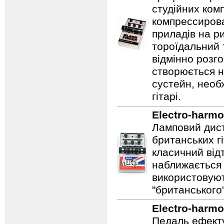
студійних ком
компрессирова
приладів на ри
тороїдальний 
відмінно розг
створюється 
сустейн, необ
гітарі.
Electro-harmo
Ламповий дист
британських гі
класичний відт
наближається 
використовуют
"британського
Electro-harmo
Педаль ефекту