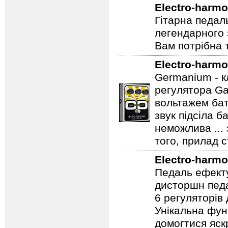
Electro-harmo
Аналоговий ко
Electro-harmo
Гітарна педал
легендарного 
Вам потрібна т
Electro-harmo
Germanium - к
регулятора Ga
вольтажем бат
звук підсіла б
неможлива ...
того, прилад 
Electro-harmo
Педаль ефекту
дисторшн педа