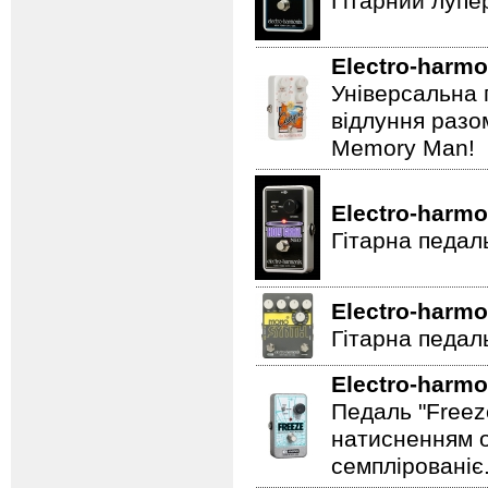
Гітарний лупе
Electro-harmo
Універсальна 
відлуння разо
Memory Man!
Electro-harmo
Гітарна педал
Electro-harmo
Гітарна педаль
Electro-harmo
Педаль "Freez
натисненням од
семплірованіє