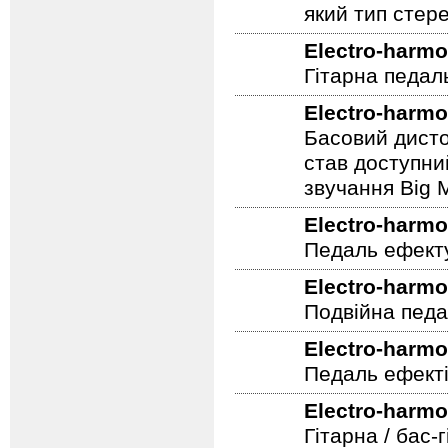
заповнюють мі
змінювати вид
контролює зна
який тип стер
Electro-harmo
Гітарна педал
Electro-harmo
Басовий дисто
став доступни
звучання Big M
Electro-harmo
Педаль ефекту
Electro-harmo
Подвійна педа
Electro-harmo
Педаль ефекті