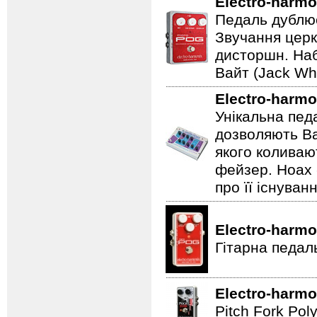
Electro-harmo
Педаль дублює
Звучання церк
дисторшн. Наб
Вайт (Jack Whi
Electro-harmo
Унікальна пед
дозволяють Ва
якого коливаю
фейзер. Hoax 
про її існуван
Electro-harmo
Гітарна педал
Electro-harmo
Pitch Fork Poly