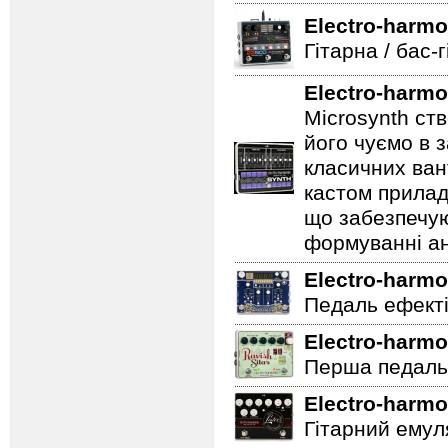
Electro-harmo
Гітарна / бас-
Electro-harmo
Microsynth ст
його чуємо в з
класичних ван
кастом прилад
що забезпечую
формуванні ан
Electro-harmo
Педаль ефектів
Electro-harmo
Перша педаль 
Electro-harmo
Гітарний емул