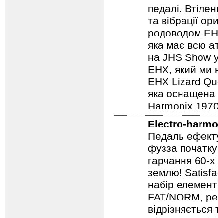
педалі. Втілен
та вібрації о
родоводом EHX
яка має всю а
на JHS Show у
EHX, який ми 
EHX Lizard Qu
яка оснащена р
Harmonix 1970
Electro-harmo
Педаль ефекту
фузза початку
гарчання 60-х
землю! Satisf
набір елемент
FAT/NORM, рег
відрізняється