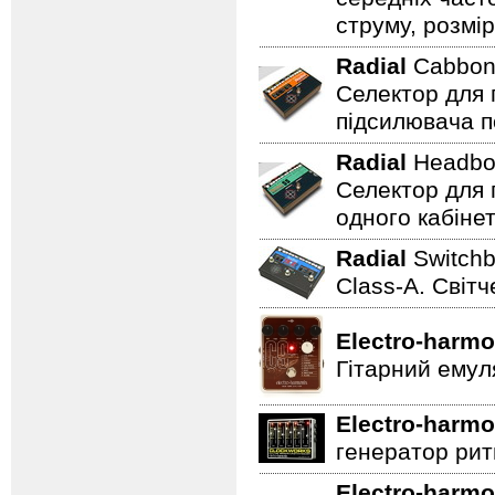
струму, розмір
Radial
Cabbo
Селектор для 
підсилювача п
Radial
Headb
Селектор для 
одного кабінет
Radial
Switch
Class-A. Світч
Electro-harmo
Гітарний емул
Electro-harmo
генератор ритм
Electro-harmo