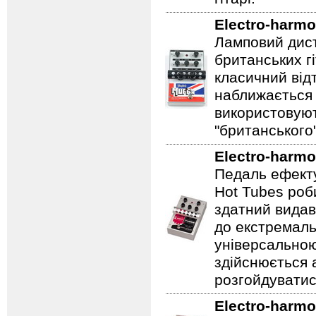
Electro-harmo
Ламповий дист
британських гі
класичний відт
наближається 
використовуют
"британського
Electro-harmo
Педаль ефекту
Hot Tubes роб
здатний видав
до екстремаль
універсальною
здійснюється
розгойдуватис
Electro-harmo