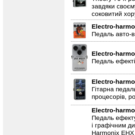
завдяки своєм
соковитий хору
Electro-harmo
Педаль авто-в
Electro-harmo
Педаль ефекті
Electro-harmo
Гітарна педал
процесорів, р
Electro-harmo
Педаль ефекту
і графічним д
Harmonix EHX 