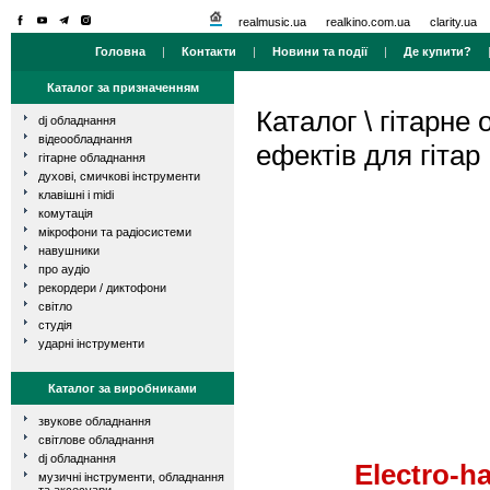
realmusic.ua
realkino.com.ua
clarity.ua
Головна
|
Контакти
|
Новини та події
|
Де купити?
Каталог за призначенням
Каталог
\
гітарне
dj обладнання
відеообладнання
ефектів для гітар
гітарне обладнання
духові, смичкові інструменти
клавішні і midi
комутація
мікрофони та радіосистеми
навушники
про аудіо
рекордери / диктофони
світло
студія
ударні інструменти
Каталог за виробниками
звукове обладнання
світлове обладнання
dj обладнання
Electro-h
музичні інструменти, обладнання