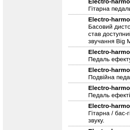
Electro-harmo
Гітарна педал
Electro-harmo
Басовий дисто
став доступни
звучання Big M
Electro-harmo
Педаль ефекту
Electro-harmo
Подвійна педа
Electro-harmo
Педаль ефекті
Electro-harmo
Гітарна / бас-
звуку.