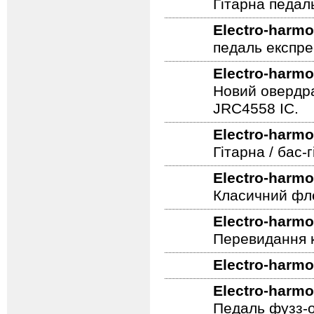
Гітарна педал
Electro-harmo
педаль експре
Electro-harmo
Новий овердра
JRC4558 IC.
Electro-harmo
Гітарна / бас
Electro-harmo
Класичний фле
Electro-harmo
Перевидання к
Electro-harmo
Electro-harmo
Педаль фузз-о