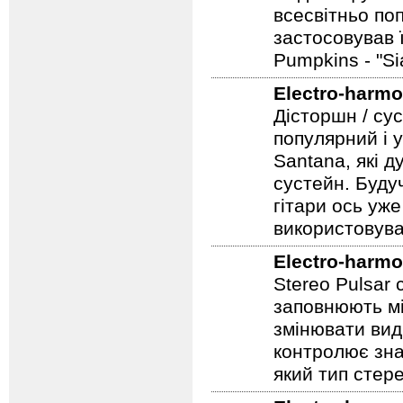
всесвітньо по
застосовував 
Pumpkins - "S
Electro-harmo
Дісторшн / су
популярний і у
Santana, які д
сустейн. Будуч
гітари ось уже
використовува
Electro-harmo
Stereo Pulsar
заповнюють мі
змінювати вид
контролює зна
який тип стер