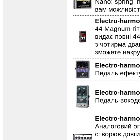
Nano: spring, 
вам можливіст
Electro-harmo
44 Magnum гіт
видає повні 44
з чотирма два
зможете накру
Electro-harmo
Педаль ефекту
Electro-harmo
Педаль-вокоде
Electro-harmo
Аналоговий оп
створює довги