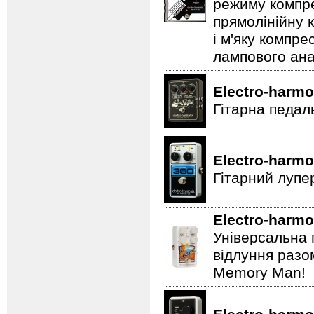
режиму компре
прямолінійну 
і м'яку компре
лампового ана
Electro-harmo
Гітарна педал
Electro-harmo
Гітарний лупе
Electro-harmo
Універсальна 
відлуння разо
Memory Man!