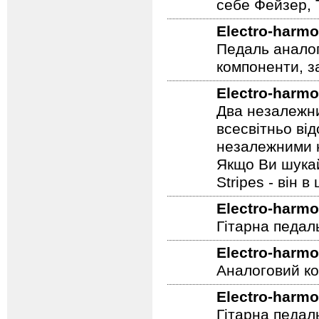
себе Фейзер, 
Electro-harmo
Педаль аналог
компоненти, з
Electro-harmo
Два незалежни
всесвітньо ві
незалежними н
Якщо Ви шукай
Stripes - він в 
Electro-harmo
Гітарна педал
Electro-harmo
Аналоговий ко
Electro-harmo
Гітарна педал