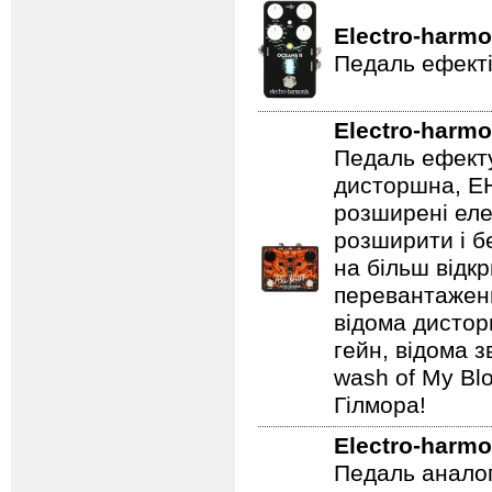
Electro-harmo
Педаль ефекті
Electro-harmo
Педаль ефекту
дисторшна, EH
розширені еле
розширити і б
на більш відкр
перевантаженн
відома дистор
гейн, відома 
wash of My Blo
Гілмора!
Electro-harmo
Педаль аналог