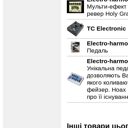
Мульти-ефект 
ревер Holy Gra
TC Electronic
Electro-harmo
Педаль
Electro-harmo
Унікальна пед
дозволяють Ва
якого коливаю
фейзер. Hoax 
про її існуван
Інші товари цьо