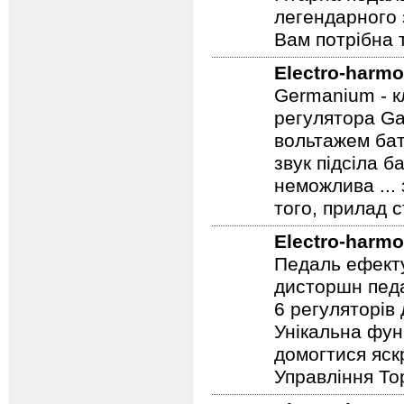
легендарного 
Вам потрібна т
Electro-harmo
Germanium - к
регулятора Ga
вольтажем бат
звук підсіла б
неможлива ...
того, прилад 
Electro-harmo
Педаль ефекту
дисторшн педа
6 регуляторів
Унікальна фун
домогтися яскр
Управління To