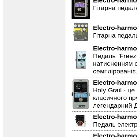
Electro-harmo
Гітарна педал
Electro-harmo
Гітарна педаль
Electro-harmo
Педаль "Freez
натисненням од
семплірованіє
Electro-harmo
Holy Grail - 
класичного пр
легендарний Ді
Electro-harmo
Педаль електр
Electro-harmo