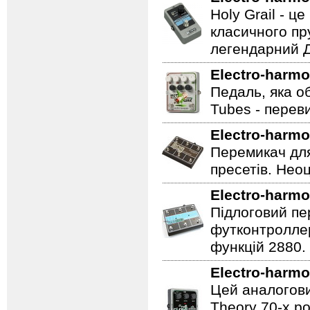
Holy Grail - 
класичного пр
легендарний Ді
Electro-harmo
Педаль, яка о
Tubes - перев
Electro-harmo
Перемикач для
пресетів. Неоц
Electro-harmo
Підлоговий пер
футконтроллер
функцій 2880.
Electro-harmo
Цей аналогови
Theory 70-х р