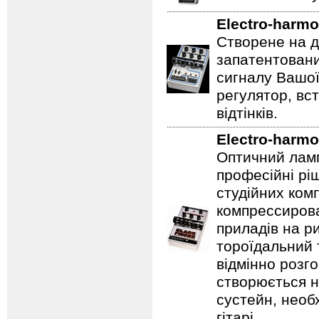
Electro-harmo
Створене на д
запатентовани
сигналу Вашої
регулятор, вс
відтінків.
Electro-harmo
Оптичний ламп
професійні рі
студійних ком
компрессирова
приладів на ри
тороїдальний 
відмінно розг
створюється 
сустейн, необ
гітарі.