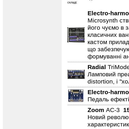
складі:
Electro-harmo
Microsynth ст
його чуємо в з
класичних ван
кастом прилад
що забезпечую
формуванні ан
Radial
TriMo
Ламповий преам
distortion, і "
Electro-harmo
Педаль ефектів
Zoom
AC-3
1
Новий революц
характеристики