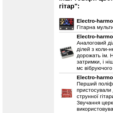
гітар":
Electro-harmo
Гітарна мульт
Electro-harmo
Аналоговий ді
ділей з коли-
дорожать ім. 
затримки, і н
мс вібруючого 
Electro-harmo
Перший поліфо
пристосували 
струнної гітар
Звучання церк
використовува