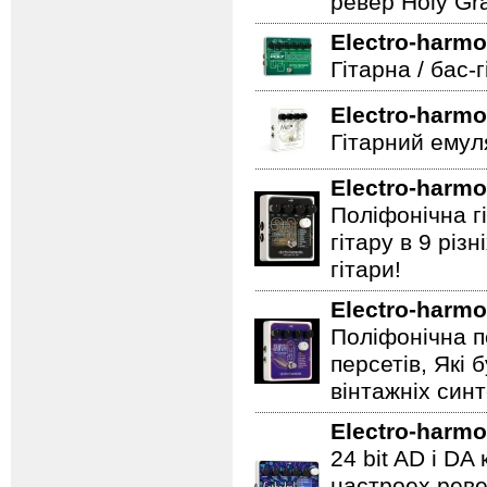
ревер Holy Gra
Electro-harmo
Гітарна / бас-
Electro-harmo
Гітарний емул
Electro-harmo
Поліфонічна 
гітару в 9 різ
гітари!
Electro-harmo
Поліфонічна п
персетів, Які 
вінтажніх синт
Electro-harmo
24 bit AD і D
настроех реве