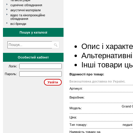
та аксесуари
сценічне обладнання
акустичні матеріали
відео та кінопроекційне
обладнання
всі бренди
Пошук у каталозі
Опис і характ
Альтернативні
Особистий кабінет
Інші товари ц
Логін:
Пароль:
Відомості про товар:
Безкоштовна доставка по Україні.
Артикул:
Виробник:
Grand 
Модель:
Ціна:
Тип товару:
педалі
Наявність товару на