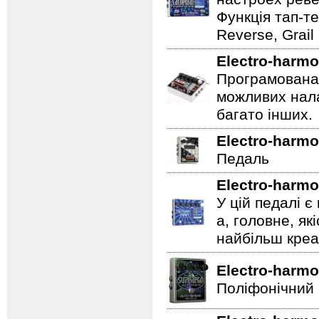
Функція тап-те
Reverse, Grail
Electro-harmo
Програмована 
можливих нала
багато інших.
Electro-harmo
Педаль
Electro-harmo
У цій педалі є
а, головне, як
найбільш креат
Electro-harmo
Поліфонічний 