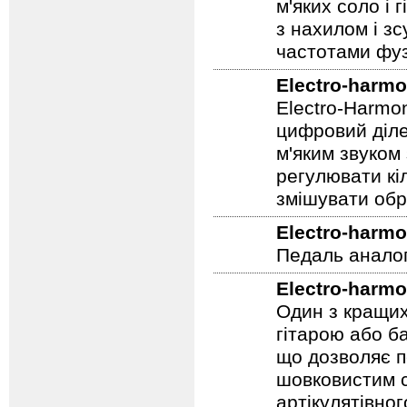
м'яких соло і 
з нахилом і зс
частотами фуз
Electro-harmo
Electro-Harmo
цифровий діле
м'яким звуком
регулювати кіл
змішувати обр
Electro-harmo
Педаль аналог
Electro-harmo
Один з кращих
гітарою або ба
що дозволяє п
шовковистим с
артікулятівног