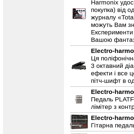
Harmonix удос
покупка) від 
журналу «Total
можуть Вам зн
Експерименти 
Вашою фантазі
Electro-harmo
Ця поліфонічна
3 октавний ді
ефекти і все 
пітч-шифт в од
Electro-harmo
Педаль PLATF
лімітер з кон
Electro-harmo
Гітарна педаль 