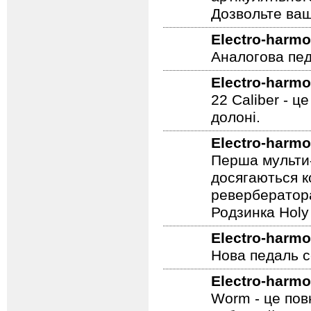
Дозвольте ваш
Electro-harmo
Аналогова педа
Electro-harmo
22 Caliber - ц
долоні.
Electro-harmo
Перша мульти-
досягаються к
ревербератора
Родзинка Holy 
Electro-harmo
Нова педаль се
Electro-harmo
Worm - це пов