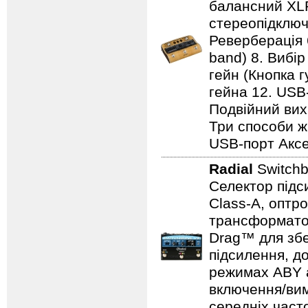
балансний XL
стереопідключе
Реверберація 
band) 8. Вибір
гейн (Кнопка г
гейна 12. USB
Подвійний вихі
Три способи ж
USB-порт Аксе
Radial
Switch
Селектор підс
Class-A, оптр
трансформатор
Drag™ для збе
підсилення, д
режимах ABY а
включення/вим
середніх част