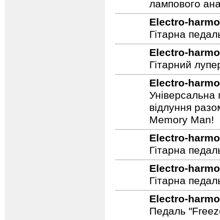
лампового ана
Electro-harmo
Гітарна педал
Electro-harmo
Гітарний лупе
Electro-harmo
Універсальна 
відлуння разо
Memory Man!
Electro-harmo
Гітарна педал
Electro-harmo
Гітарна педаль
Electro-harmo
Педаль "Freez