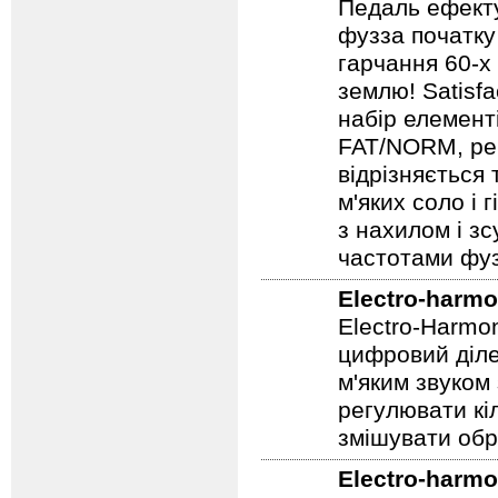
Педаль ефекту
фузза початку
гарчання 60-х
землю! Satisf
набір елемент
FAT/NORM, рег
відрізняється
м'яких соло і 
з нахилом і зс
частотами фуз
Electro-harmo
Electro-Harmo
цифровий діле
м'яким звуком
регулювати кіл
змішувати обр
Electro-harmo