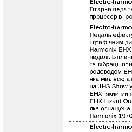
Electro-harmo
Гітарна педал
процесорів, р
Electro-harmo
Педаль ефекту
і графічним д
Harmonix EHX 
педалі. Втілен
та вібрації о
родоводом EHX
яка має всю а
на JHS Show у
EHX, який ми 
EHX Lizard Qu
яка оснащена р
Harmonix 1970
Electro-harmo