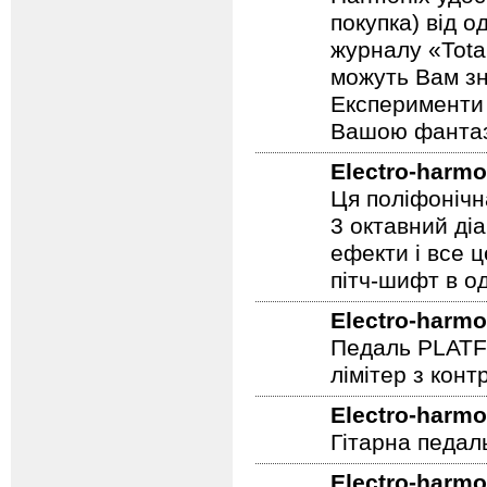
покупка) від 
журналу «Total
можуть Вам зн
Експерименти 
Вашою фантазі
Electro-harmo
Ця поліфонічна
3 октавний ді
ефекти і все 
пітч-шифт в од
Electro-harmo
Педаль PLATF
лімітер з кон
Electro-harmo
Гітарна педаль 
Electro-harmo