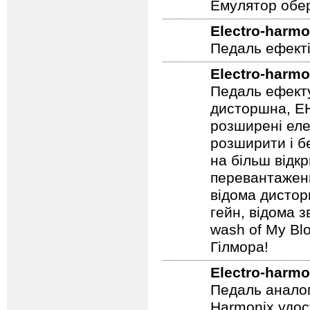
Емулятор обер
Electro-harmo
Педаль ефекті
Electro-harmo
Педаль ефекту
дисторшна, EH
розширені еле
розширити і б
на більш відкр
перевантаженн
відома дистор
гейн, відома 
wash of My Blo
Гілмора!
Electro-harmo
Педаль аналог
Harmonix удос