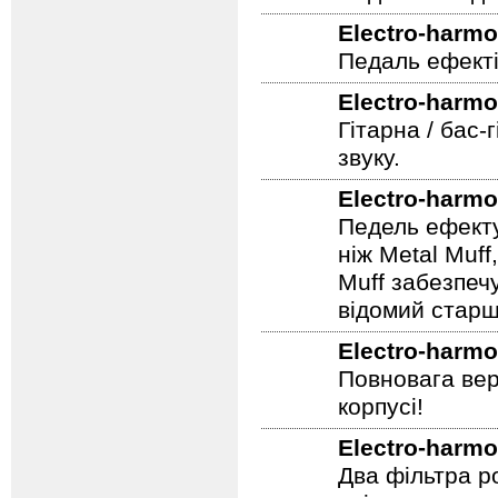
Electro-harmo
Педаль ефекті
Electro-harmo
Гітарна / бас-
звуку.
Electro-harmo
Педель ефекту
ніж Metal Muf
Muff забезпечу
відомий старш
Electro-harmo
Повновага вер
корпусі!
Electro-harmo
Два фільтра р