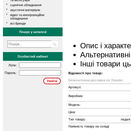
та аксесуари
сценічне обладнання
акустичні матеріали
відео та кінопроекційне
обладнання
всі бренди
Пошук у каталозі
Опис і характ
Альтернативні
Особистий кабінет
Інші товари ц
Логін:
Пароль:
Відомості про товар:
Безкоштовна доставка по Україні.
Артикул:
Виробник:
Модель:
Ціна:
Тип товару:
педалі
Наявність товару на складі: