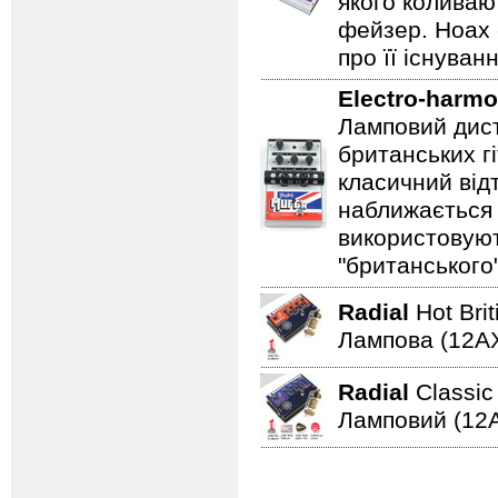
якого коливаю
фейзер. Hoax 
про її існуван
Electro-harmo
Ламповий дист
британських гі
класичний відт
наближається 
використовуют
"британського
Radial
Hot Bri
Лампова (12AХ
Radial
Classi
Ламповий (12A