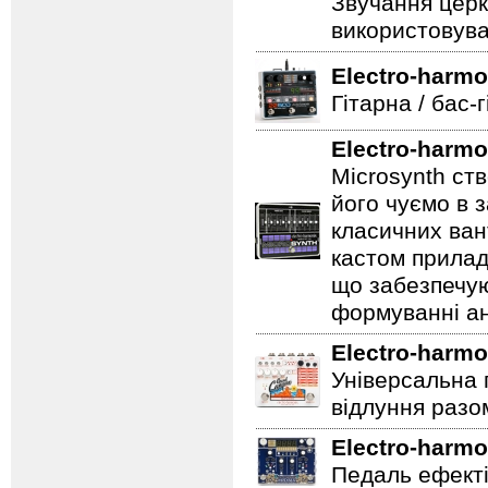
Звучання церк
використовува
Electro-harmo
Гітарна / бас-
Electro-harmo
Microsynth ст
його чуємо в з
класичних ван
кастом прилад
що забезпечую
формуванні ан
Electro-harmo
Універсальна 
відлуння разо
Electro-harmo
Педаль ефектів