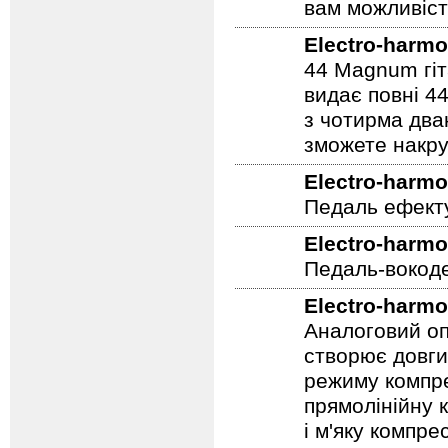
вам можливіст
Electro-harmo
44 Magnum гіт
видає повні 44
з чотирма два
зможете накру
Electro-harmo
Педаль ефекту
Electro-harmo
Педаль-вокоде
Electro-harmo
Аналоговий оп
створює довги
режиму компре
прямолінійну 
і м'яку компре