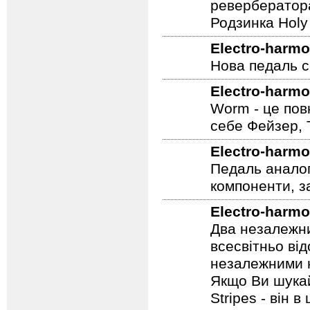
ревербератора
Родзинка Holy 
Electro-harmo
Нова педаль се
Electro-harmo
Worm - це пов
себе Фейзер, 
Electro-harmo
Педаль аналог
компоненти, з
Electro-harmo
Два незалежни
всесвітньо ві
незалежними н
Якщо Ви шукай
Stripes - він в 