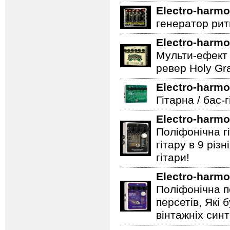
Electro-harmo
генератор ритм
Electro-harmo
Мульти-ефект 
ревер Holy Gra
Electro-harmo
Гітарна / бас-
Electro-harmo
Поліфонічна 
гітару в 9 різ
гітари!
Electro-harmo
Поліфонічна п
персетів, Які 
вінтажніх синт