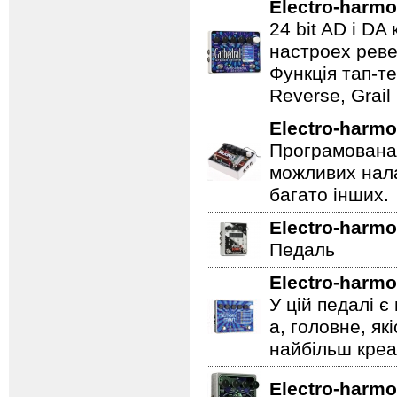
Electro-harmo
24 bit AD і D
настроех реве
Функція тап-те
Reverse, Grail
Electro-harmo
Програмована 
можливих нала
багато інших.
Electro-harmo
Педаль
Electro-harmo
У цій педалі є
а, головне, як
найбільш креат
Electro-harmo