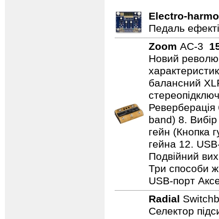
Electro-harmo
Педаль ефектів
Zoom
AC-3
1
Новий революц
характеристики
балансний XL
стереопідключе
Реверберація 
band) 8. Вибір
гейн (Кнопка г
гейна 12. USB
Подвійний вихі
Три способи ж
USB-порт Аксе
Radial
Switch
Селектор підс