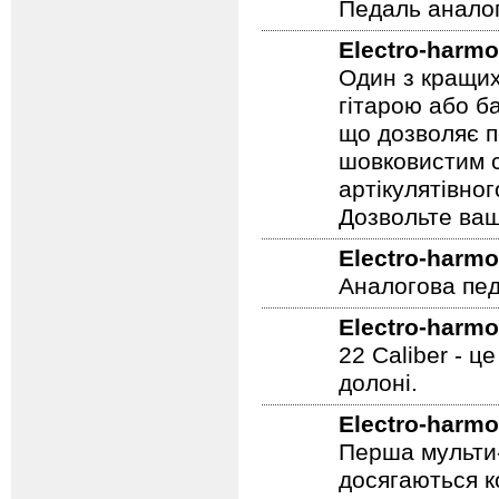
Педаль аналог
Electro-harmo
Один з кращих
гітарою або ба
що дозволяє п
шовковистим с
артікулятівног
Дозвольте ваш
Electro-harmo
Аналогова педа
Electro-harmo
22 Caliber - ц
долоні.
Electro-harmo
Перша мульти-
досягаються к