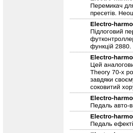
Перемикач для
пресетів. Неоц
Electro-harmo
Підлоговий пер
футконтроллер
функцій 2880.
Electro-harmo
Цей аналогови
Theory 70-х р
завдяки своєм
соковитий хору
Electro-harmo
Педаль авто-в
Electro-harmo
Педаль ефекті