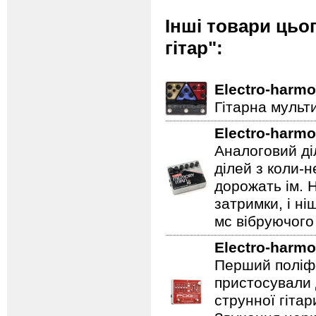
Інші товари цьо
гітар":
Electro-harmo
Гітарна мульт
Electro-harmo
Аналоговий ді
ділей з коли-
дорожать ім. 
затримки, і н
мс вібруючого 
Electro-harmo
Перший поліфо
пристосували 
струнної гітар