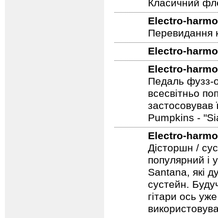
Класичний фле
Electro-harmo
Перевидання к
Electro-harmo
Electro-harmo
Педаль фузз-о
всесвітньо по
застосовував 
Pumpkins - "S
Electro-harmo
Дісторшн / су
популярний і у
Santana, які д
сустейн. Будуч
гітари ось уже
використовува