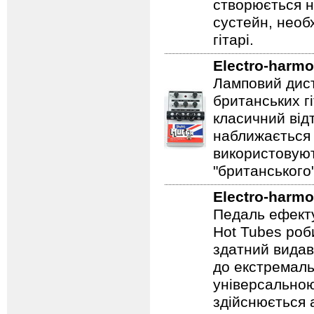
створюється 
сустейн, необ
гітарі.
Electro-harmo
Ламповий дист
британських гі
класичний відт
наближається 
використовуют
"британського
Electro-harmo
Педаль ефекту
Hot Tubes роб
здатний видав
до екстремаль
універсальною
здійснюється