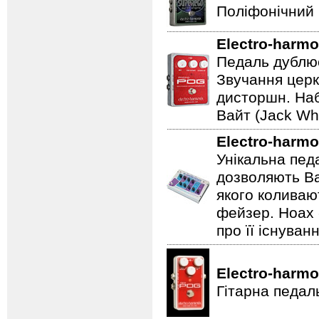
Поліфонічний 
Electro-harmo
Педаль дублює
Звучання церк
дисторшн. Наб
Вайт (Jack Whi
Electro-harmo
Унікальна пед
дозволяють Ва
якого коливаю
фейзер. Hoax 
про її існуван
Electro-harmo
Гітарна педал