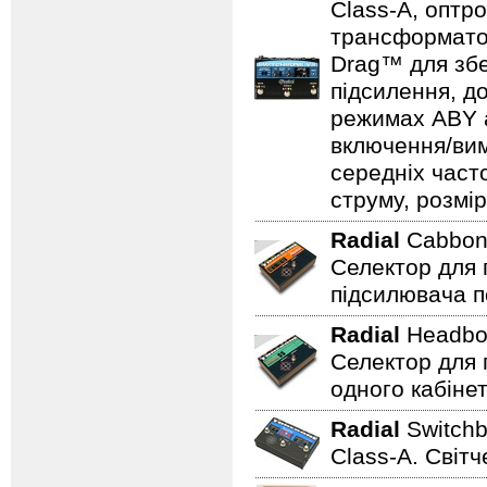
Class-A, оптр
трансформатор
Drag™ для збе
підсилення, д
режимах ABY а
включення/вим
середніх част
струму, розмір
Radial
Cabbo
Селектор для 
підсилювача п
Radial
Headb
Селектор для 
одного кабінет
Radial
Switch
Class-A. Світч