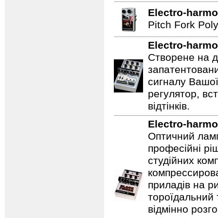
Electro-harmo
Pitch Fork Poly
Electro-harmo
Створене на д
запатентовани
сигналу Вашої
регулятор, вс
відтінків.
Electro-harmo
Оптичний ламп
професійні рі
студійних ком
компрессирова
приладів на ри
тороїдальний 
відмінно розг