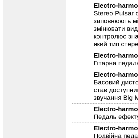
Electro-harmo
Stereo Pulsar
заповнюють мі
змінювати вид
контролює зна
який тип стер
Electro-harmo
Гітарна педал
Electro-harmo
Басовий дисто
став доступни
звучання Big M
Electro-harmo
Педаль ефекту
Electro-harmo
Подвійна педа