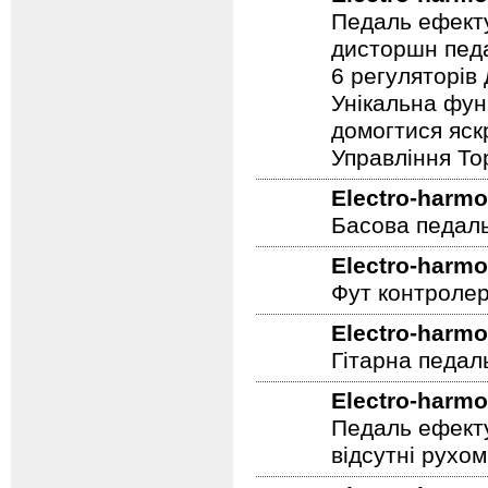
Педаль ефекту
дисторшн педа
6 регуляторів
Унікальна фун
домогтися яскр
Управління To
Electro-harmo
Басова педал
Electro-harmo
Фут контролер
Electro-harmo
Гітарна педал
Electro-harmo
Педаль ефекту
відсутні рухо