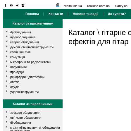
realmusic.ua
realkino.com.ua
clarity.ua
Головна
|
Контакти
|
Новини та події
|
Де купити?
Каталог за призначенням
Каталог
\
гітарне
dj обладнання
відеообладнання
ефектів для гітар
гітарне обладнання
духові, смичкові інструменти
клавішні і midi
комутація
мікрофони та радіосистеми
навушники
про аудіо
рекордери / диктофони
світло
студія
ударні інструменти
Каталог за виробниками
звукове обладнання
світлове обладнання
dj обладнання
музичні інструменти, обладнання