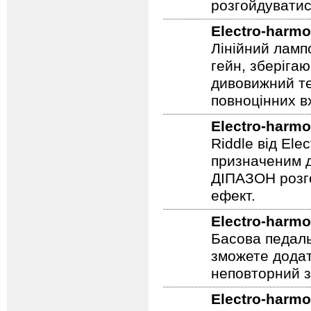
розгойдуватис
Electro-harmo
Лінійний ламп
гейн, зберігаю
дивовижний те
повноцінних вх
Electro-harmo
Riddle від Ele
призначеним д
ДІПАЗОН розго
ефект.
Electro-harmo
Басова педаль
зможете додат
неповторний з
Electro-harmo