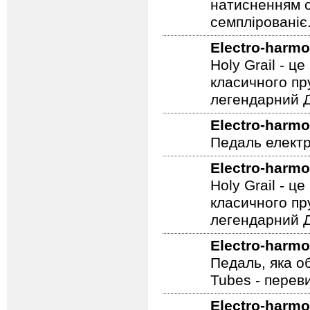
натисненням од
семплірованіє
Electro-harmo
Holy Grail - 
класичного пр
легендарний Ді
Electro-harmo
Педаль електр
Electro-harmo
Holy Grail - 
класичного пр
легендарний Ді
Electro-harmo
Педаль, яка о
Tubes - перев
Electro-harmo