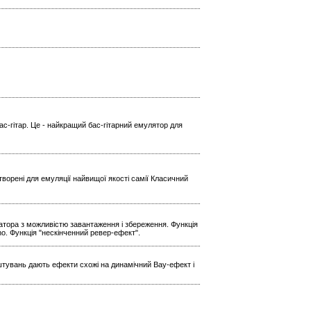
ас-гітар. Це - найкращий бас-гітарний емулятор для
ворені для емуляції найвищої якості самії Класичний
ратора з можливістю завантаження і збереження. Функція
Echo. Функція "нескінченний ревер-ефект".
штувань дають ефекти схожі на динамічний Вау-ефект і