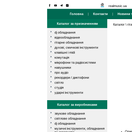
realmusic.ua
Головна
|
Контакти
|
Новини т
Каталог за призначенням
Каталог
\
гі
dj обладнання
відеообладнання
гітарне обладнання
духові, смичкові інструменти
клавішні і midi
комутація
мікрофони та радіосистеми
навушники
про аудіо
рекордери / диктофони
світло
студія
ударні інструменти
Каталог за виробниками
звукове обладнання
світлове обладнання
dj обладнання
музичні інструменти, обладнання
Опис