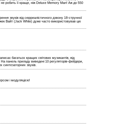
 не робить її краще, ніж Deluxe Memory Man! Аж до 550
ення звуків від сюрреалістичного дзвону 18-струнної
Джек Вайт (Jack White) дуже часто використовував цю
аписах багатьох кращих світових музикантів, від
 На панель приладу виведені 10 регуляторів-фейдери,
х синтезаторних звуків.
ерсом і модуляцією!