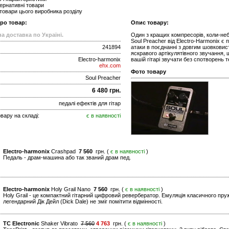
ернативні товари
 товари цього виробника розділу
про товар:
Опис товару:
а доставка по Україні.
Один з кращих компресорів, коли-неб
Soul Preacher від Electro-Harmonix 
241894
атаки в поєднанні з довгим шовкови
яскравого артікулятівного звучання, 
Electro-harmonix
вашій гітарі звучати без спотворень 
ehx.com
Фото товару
Soul Preacher
6 480 грн.
педалі ефектів для гітар
вару на складі:
є в наявності
Electro-harmonix
Crashpad
7 560
грн. (
є в наявності
)
Педаль - драм-машина або так званий драм пед.
Electro-harmonix
Holy Grail Nano
7 560
грн. (
є в наявності
)
Holy Grail - це компактний гітарний цифровий ревербератор. Емуляція класичного пр
легендарний Дік Дейл (Dick Dale) не зміг помітити відмінності.
TC Electronic
Shaker Vibrato
7 560
4 763
грн. (
є в наявності
)