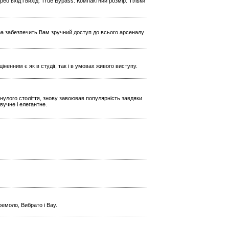
ео вхід і вихід. True Bypass. Компактний розмір. Тільки
ера забезпечить Вам зручний доступ до всього арсеналу
іненним є як в студії, так і в умовах живого виступу.
инулого століття, знову завоював популярність завдяки
вучне і елегантне.
емоло, Вибрато і Вау.