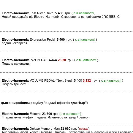
Electro-harmonix
East River Drive
5 400
грн. (
є в наявності
)
Новий овердрайв від Electro-Harmonix! Створено на основі схеми JRC4558 IC.
Electro-harmonix
Expression Pedal
5 400
грн. (
є в наявності
)
педаль експресії
Electro-harmonix
PAN PEDAL
5 400
2 970
грн. (
є в наявності
)
Педаль панорами.
Electro-harmonix
VOLUME PEDAL (Next Step)
5 400
3 132
грн. (
є в наявності
)
Педаль гучності.
 цього виробника розділу "педалі ефектів для гітар":
Electro-harmonix
Epitome
21 600
грн. (
є в наявності
)
Гітарна мульти-ефект педаль. Фленжер / октавер / ревер.
Electro-harmonix
Deluxe Memory Man
21 060
грн. (
немає
)
Аналоговий ділей, хорус і вібрато. Найбільш затребуваний аналоговий ділей з коли-не