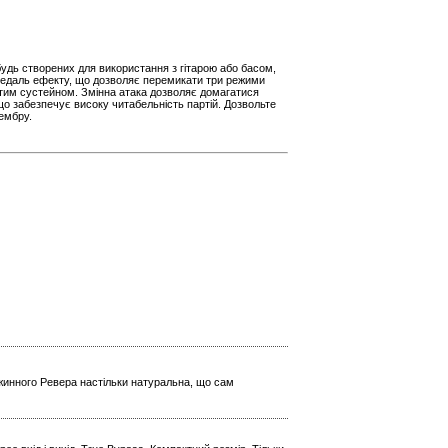
удь створених для використання з гітарою або басом,
є педаль ефекту, що дозволяє перемикати три режими
стим сустейном. Змінна атака дозволяє домагатися
що забезпечує високу читабельність партій. Дозвольте
тембру.
ужинного Ревера настільки натуральна, що сам