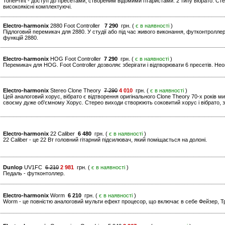
TonePrint - доступ до пресетами, створеним відомими гітаристами. 2 типу вібрато. Стер
високоякісні комплектуючі.
Electro-harmonix
2880 Foot Controller
7 290
грн. (
є в наявності
)
Підлоговий перемикач для 2880. У студії або під час живого виконання, футконтролл
функцій 2880.
Electro-harmonix
HOG Foot Controller
7 290
грн. (
є в наявності
)
Перемикач для HOG. Foot Controller дозволяє зберігати і відтворювати 6 пресетів. Неоц
Electro-harmonix
Stereo Clone Theory
7 290
4 010
грн. (
є в наявності
)
Цей аналоговий хорус, вібрато є відтворення оригінального Clone Theory 70-х років м
своєму дуже об'ємному Хорус. Стерео виходи створюють соковитий хорус і вібрато, з
Electro-harmonix
22 Caliber
6 480
грн. (
є в наявності
)
22 Caliber - це 22 Вт головний гітарний підсилювач, який поміщається на долоні.
Dunlop
UV1FC
6 210
2 981
грн. (
є в наявності
)
Педаль - футконтоллер.
Electro-harmonix
Worm
6 210
грн. (
є в наявності
)
Worm - це повністю аналоговий мульти ефект процесор, що включає в себе Фейзер, Тр