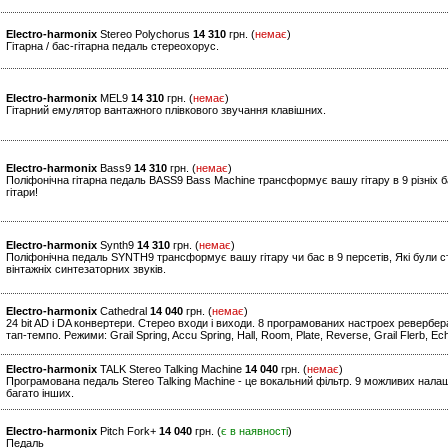
Electro-harmonix
Stereo Polychorus
14 310
грн. (
немає
)
Гітарна / бас-гітарна педаль стереохорус.
Electro-harmonix
MEL9
14 310
грн. (
немає
)
Гітарний емулятор вантажного плівкового звучання клавішних.
Electro-harmonix
Bass9
14 310
грн. (
немає
)
Поліфонічна гітарна педаль BASS9 Bass Machine трансформує вашу гітару в 9 різніх б
гітари!
Electro-harmonix
Synth9
14 310
грн. (
немає
)
Поліфонічна педаль SYNTH9 трансформує вашу гітару чи бас в 9 персетів, Які були ст
вінтажніх синтезаторних звуків.
Electro-harmonix
Cathedral
14 040
грн. (
немає
)
24 bit AD і DA конвертери. Стерео входи і виходи. 8 програмованих настроех ревербе
тап-темпо. Режими: Grail Spring, Accu Spring, Hall, Room, Plate, Reverse, Grail Flerb, 
Electro-harmonix
TALK Stereo Talking Machine
14 040
грн. (
немає
)
Програмована педаль Stereo Talking Machine - це вокальний фільтр. 9 можливих нала
багато інших.
Electro-harmonix
Pitch Fork+
14 040
грн. (
є в наявності
)
Педаль