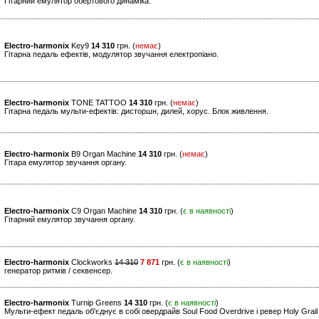
Гітарний емулятор обертового динаміка.
Electro-harmonix
Key9
14 310
грн. (
немає
)
Гітарна педаль ефектів, модулятор звучання електропіано.
Electro-harmonix
TONE TATTOO
14 310
грн. (
немає
)
Гітарна педаль мульти-ефектів: дисторшн, дилей, хорус. Блок живлення.
Electro-harmonix
B9 Organ Machine
14 310
грн. (
немає
)
Гітара емулятор звучання органу.
Electro-harmonix
C9 Organ Machine
14 310
грн. (
є в наявності
)
Гітарний емулятор звучання органу.
Electro-harmonix
Clockworks
14 310
7 871
грн. (
є в наявності
)
генератор ритмів / секвенсер.
Electro-harmonix
Turnip Greens
14 310
грн. (
є в наявності
)
Мульти-ефект педаль об'єднує в собі овердрайв Soul Food Overdrive і ревер Holy Grai