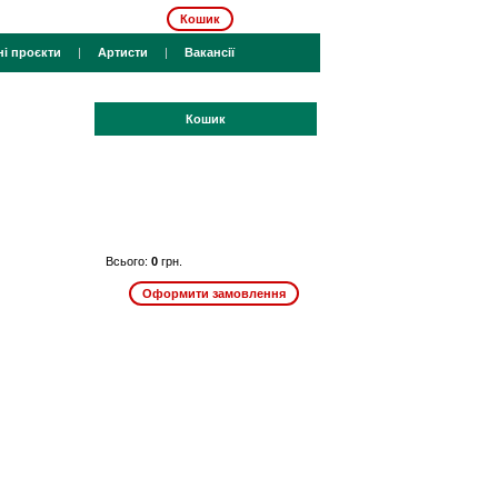
Кошик
ні проєкти
|
Артисти
|
Вакансії
Кошик
Всього:
0
грн.