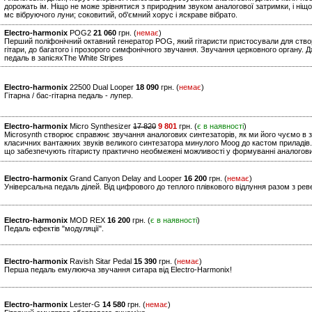
дорожать ім. Ніщо не може зрівнятися з природним звуком аналогової затримки, і ніщо
мс вібруючого луни; соковитий, об'ємний хорус і яскраве вібрато.
Electro-harmonix
POG2
21 060
грн. (
немає
)
Перший поліфонічний октавний генератор POG, який гітаристи пристосували для створ
гітари, до багатого і прозорого симфонічного звучання. Звучання церковного органу. 
педаль в запісяхThe White Stripes
Electro-harmonix
22500 Dual Looper
18 090
грн. (
немає
)
Гітарна / бас-гітарна педаль - лупер.
Electro-harmonix
Micro Synthesizer
17 820
9 801
грн. (
є в наявності
)
Microsynth створює справжнє звучання аналогових синтезаторів, як ми його чуємо в з
класичних вантажних звуків великого синтезатора минулого Moog до кастом приладів.
що забезпечують гітаристу практично необмежені можливості у формуванні аналогови
Electro-harmonix
Grand Canyon Delay and Looper
16 200
грн. (
немає
)
Універсальна педаль ділей. Від цифрового до теплого плівкового відлуння разом з рев
Electro-harmonix
MOD REX
16 200
грн. (
є в наявності
)
Педаль ефектів "модуляції".
Electro-harmonix
Ravish Sitar Pedal
15 390
грн. (
немає
)
Перша педаль емулююча звучання ситара від Electro-Harmonix!
Electro-harmonix
Lester-G
14 580
грн. (
немає
)