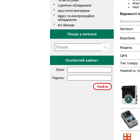
та аксесуари
Альт
сценічне обладнання
Інші
акустичні матеріали
Відомості 
відео та кінопроекційне
обладнання
Безкоштовн
всі бренди
Артикул:
Пошук у каталозі
Виробник:
Модель:
Ціна:
Особистий кабінет
Тип товару:
Логін:
Наявність то
Пароль: