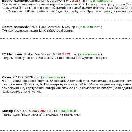
Electro-harmonix
Germanium Overdrive
5 940
3 267
грн. (
є в наявності
)
Germanium - класичний транзисторний овердрайв 60-х. На додаток до регулятора Gai
вольтажем батареї. Це створює той самий, визнаний самим якісним, звук підсіла бата
... з Germanium OD ця проблема не буде Вас турбувати! Крім того, прилад створює ефе
Electro-harmonix
22500 Foot Controller
5 670
грн. (
є в наявності
)
Фут контролер до педалі EHX 25500 Dual Looper.
TC Electronic
Shaker Mini Vibrato
5 670
3 572
грн. (
є в наявності
)
Педаль ефекту вібрато. Більш компактне виконання. Функція Toneprint.
Zoom
607 CG
5 670
грн. (
є в наявності
)
Бас-гітарний процесор ефектів. 35 ефектів, 8 груп ефектів, максимально використову
семплювання: 31.25 кГц, A / D конвертація сигналу: 20 біт 64-кратне ре-семплірування, 
семплірування, харчування: батарейки типу AA x4 (в комплект не входять) або адапте
Колір корпусу золотистий.
Dunlop
CSP-009
5 400
2 862
грн. (
є в наявності
)
Преамп для "тихих занять" з виходом на навушники.