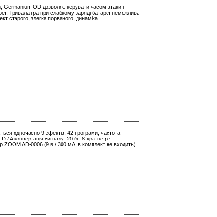
n, Germanium OD дозволяє керувати часом атаки і
реї. Тривала гра при слабкому заряді батареї неможлива
кт старого, злегка порваного, динаміка.
ється одночасно 9 ефектів, 42 програми, частота
D / A конвертація сигналу: 20 біт 8-кратне ре
р ZOOM AD-0006 (9 в / 300 мА, в комплект не входить).