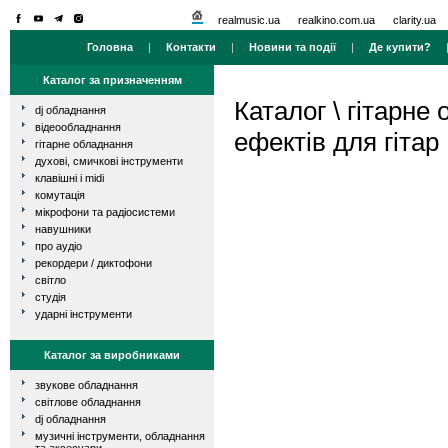
realmusic.ua
realkino.com.ua
clarity.ua
Головна
|
Контакти
|
Новини та події
|
Де купити?
Каталог за призначенням
Каталог
\
гітарне
dj обладнання
відеообладнання
ефектів для гітар
гітарне обладнання
духові, смичкові інструменти
клавішні і midi
комутація
мікрофони та радіосистеми
навушники
про аудіо
рекордери / диктофони
світло
студія
ударні інструменти
Каталог за виробниками
звукове обладнання
світлове обладнання
dj обладнання
музичні інструменти, обладнання