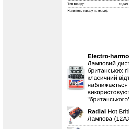
Тип товару:
педалі
Наявність товару на складі:
Electro-harmo
Ламповий дист
британських гі
класичний відт
наближається 
використовуют
"британського
Radial
Hot Bri
Лампова (12AХ