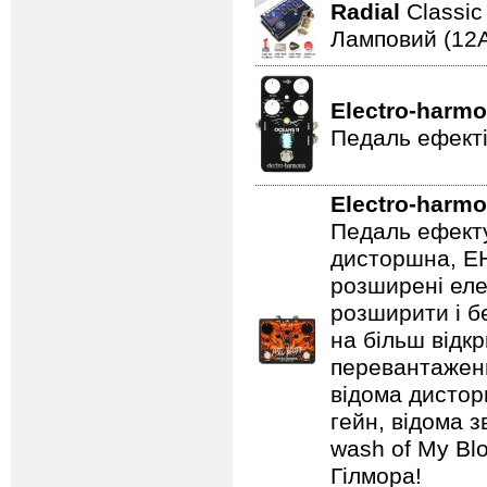
Radial
Classi
Ламповий (12A
Electro-harmo
Педаль ефекті
Electro-harmo
Педаль ефекту
дисторшна, EH
розширені еле
розширити і б
на більш відкр
перевантаженн
відома дистор
гейн, відома 
wash of My Blo
Гілмора!