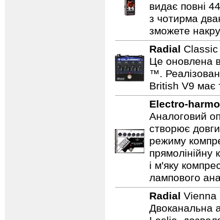
видає повні 44
з чотирма два
зможете накру
Radial
Classi
Це оновлена в
™. Реалізован
British V9 має
Electro-harmo
Аналоговий оп
створює довги
режиму компре
прямолінійну 
і м'яку компре
лампового ана
Radial
Vienna
Двоканальна а