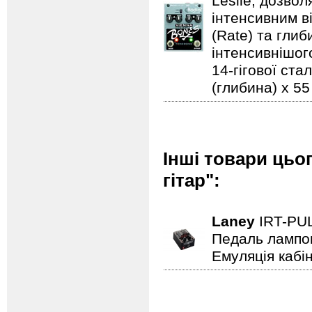
Leslie, дозво
інтенсивним в
(Rate) та гли
інтенсивнішого
14-гігової ста
(глибина) x 55 
Інші товари цьо
гітар":
Laney
IRT-PU
Педаль лампови
Емуляція кабін