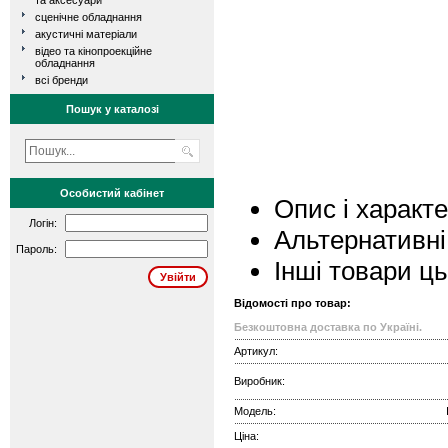
та аксесуари
сценічне обладнання
акустичні матеріали
відео та кінопроекційне
обладнання
всі бренди
Пошук у каталозі
Особистий кабінет
Опис і характ
Логін:
Альтернативні
Пароль:
Інші товари ц
Відомості про товар:
Безкоштовна доставка по Україні.
Артикул:
Виробник:
Модель:
Ціна: