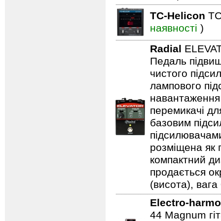
TC-Helicon
TC
наявності
)
Radial
ELEVA
Педаль підвищ
чистого підси
лампового підс
навантаження 
перемикачі дл
базовим підси
підсилювачами
розміщена як п
компактний ди
продається ок
(висота), вага 
Electro-harmo
44 Magnum гіт