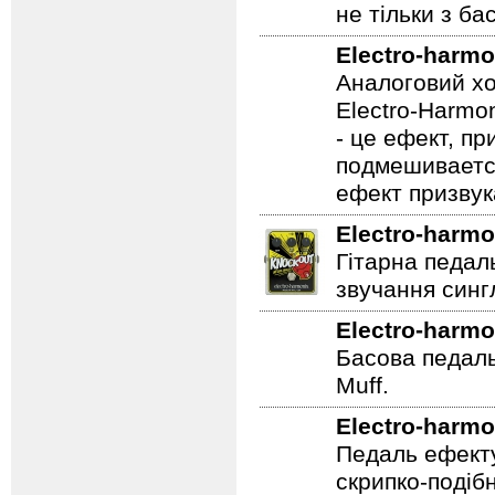
розгортки в з
не тільки з бас
Electro-harmo
Аналоговий хо
Electro-Harmon
- це ефект, пр
подмешивается
ефект призвук
Electro-harmo
Гітарна педал
звучання сингл
Electro-harmo
Басова педаль
Muff.
Electro-harmo
Педаль ефекту