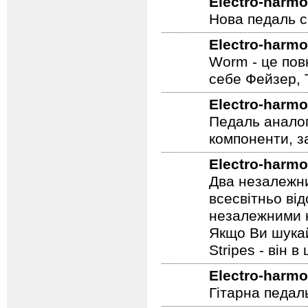
Electro-harmo
Нова педаль се
Electro-harmo
Worm - це пов
себе Фейзер, 
Electro-harmo
Педаль аналог
компоненти, з
Electro-harmo
Два незалежни
всесвітньо ві
незалежними н
Якщо Ви шукай
Stripes - він в 
Electro-harmo