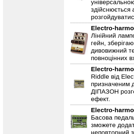
універсальною
здійснюється
розгойдуватис
Electro-harmo
Лінійний ламп
гейн, зберігаю
дивовижний те
повноцінних вх
Electro-harmo
Riddle від Ele
призначеним д
ДІПАЗОН розго
ефект.
Electro-harmo
Басова педаль
зможете додат
неповторний з