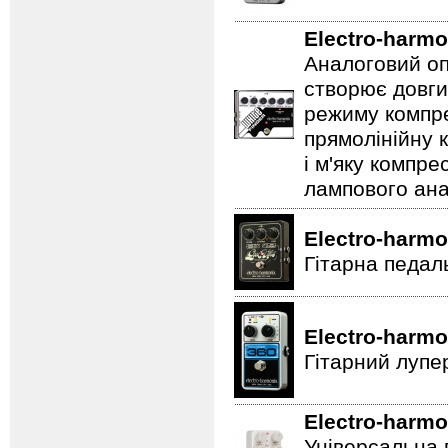
Electro-harmo
Аналоговий оп
створює довги
режиму компре
прямолінійну 
і м'яку компре
лампового ана
Electro-harmo
Гітарна педал
Electro-harmo
Гітарний лупе
Electro-harmo
Універсальна 