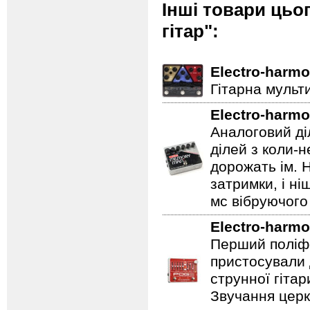
Інші товари цьо
гітар":
Electro-harmo
Гітарна мульт
Electro-harmo
Аналоговий ді
ділей з коли-
дорожать ім. 
затримки, і н
мс вібруючого 
Electro-harmo
Перший поліфо
пристосували 
струнної гітар
Звучання церк