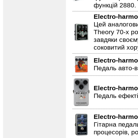
функцій 2880.
Electro-harmo
Цей аналогови
Theory 70-х р
завдяки своєм
соковитий хору
Electro-harmo
Педаль авто-в
Electro-harmo
Педаль ефекті
Electro-harmo
Гітарна педал
процесорів, р