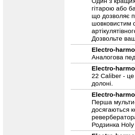
Один з кращих
гітарою або ба
що дозволяє п
шовковистим с
артікулятівног
Дозвольте ваш
Electro-harmo
Аналогова педа
Electro-harmo
22 Caliber - ц
долоні.
Electro-harmo
Перша мульти-
досягаються к
ревербератора
Родзинка Holy 