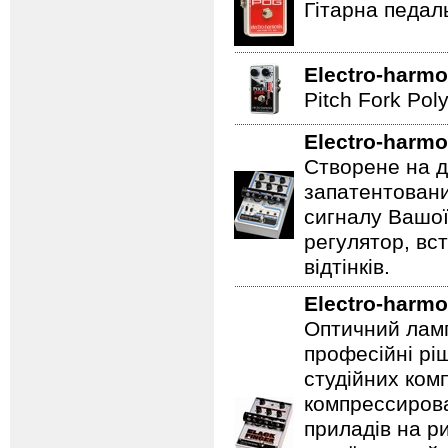
Гітарна педал
Electro-harmo
Pitch Fork Poly
Electro-harmo
Створене на д
запатентовани
сигналу Вашої
регулятор, вс
відтінків.
Electro-harmo
Оптичний ламп
професійні рі
студійних ком
компрессирова
приладів на ри