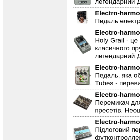
легендарний Ді
Electro-harmo
Педаль електр
Electro-harmo
Holy Grail - 
класичного пр
легендарний Ді
Electro-harmo
Педаль, яка о
Tubes - перев
Electro-harmo
Перемикач для
пресетів. Неоц
Electro-harmo
Підлоговий пер
футконтроллер