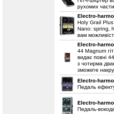
Пітч-шіфтер ві
рухомих части
Electro-harmo
Holy Grail Plu
Nano: spring, 
вам можливіст
Electro-harmo
44 Magnum гіт
видає повні 44
з чотирма два
зможете накру
Electro-harmo
Педаль ефекту
Electro-harmo
Педаль-вокоде