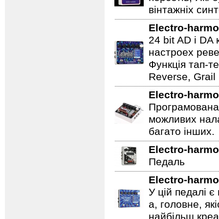
вінтажніх синт
Electro-harmo
24 bit AD і D
настроех реве
Функція тап-те
Reverse, Grail
Electro-harmo
Програмована 
можливих нала
багато інших.
Electro-harmo
Педаль
Electro-harmo
У цій педалі є
а, головне, як
найбільш креат