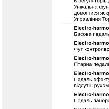
дисторшн педа
6 регуляторів
Унікальна фун
домогтися яскр
Управління To
Electro-harmo
Басова педал
Electro-harmo
Фут контролер
Electro-harmo
Гітарна педал
Electro-harmo
Педаль ефекту
відсутні рухо
Electro-harmo
Педаль панор