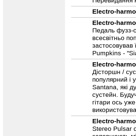
Electro-harmo
Перевидання к
Electro-harmo
Electro-harmo
Педаль фузз-о
всесвітньо по
застосовував 
Pumpkins - "S
Electro-harmo
Дісторшн / су
популярний і у
Santana, які д
сустейн. Будуч
гітари ось уже
використовува
Electro-harmo