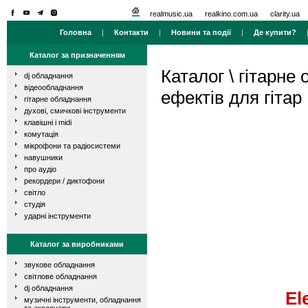
realmusic.ua
realkino.com.ua
clarity.ua
Головна
|
Контакти
|
Новини та події
|
Де купити?
Каталог за призначенням
Каталог
\
гітарне
dj обладнання
відеообладнання
ефектів для гітар
гітарне обладнання
духові, смичкові інструменти
клавішні і midi
комутація
мікрофони та радіосистеми
навушники
про аудіо
рекордери / диктофони
світло
студія
ударні інструменти
Каталог за виробниками
звукове обладнання
світлове обладнання
dj обладнання
El
музичні інструменти, обладнання