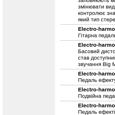
Stereo Pulsar
заповнюють мі
змінювати вид
контролює зна
який тип стер
Electro-harmo
Гітарна педал
Electro-harmo
Басовий дисто
став доступни
звучання Big M
Electro-harmo
Педаль ефекту
Electro-harmo
Подвійна педа
Electro-harmo