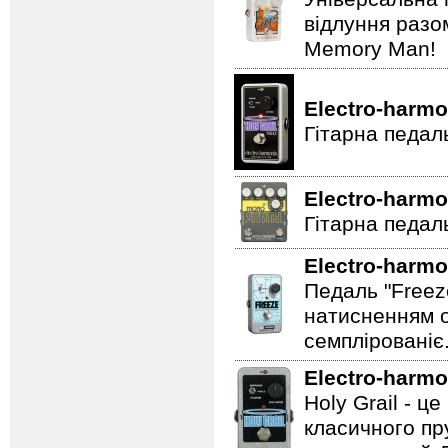
відлуння разо
Memory Man!
Electro-harmo
Гітарна педал
Electro-harmo
Гітарна педаль
Electro-harmo
Педаль "Freez
натисненням од
семплірованіє
Electro-harmo
Holy Grail - 
класичного пр