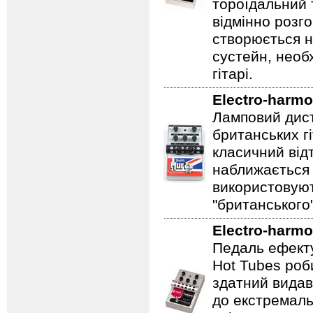
тороїдальний 
відмінно розг
створюється 
сустейн, необ
гітарі.
Electro-harmo
Ламповий дист
британських гі
класичний відт
наближається 
використовуют
"британського
Electro-harmo
Педаль ефекту
Hot Tubes роб
здатний видав
до екстремаль