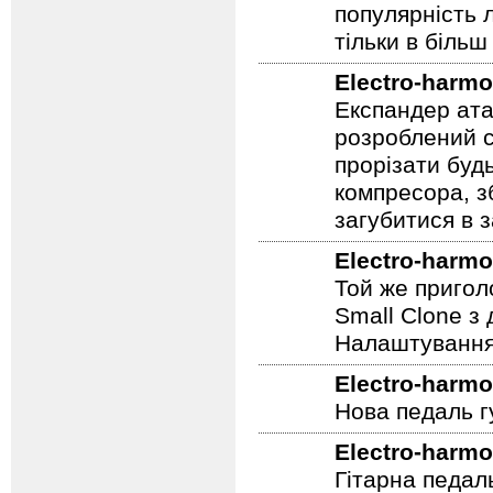
скрипко-подіб
популярність 
тільки в більш
Electro-harmo
Експандер атак
розроблений сп
прорізати буд
компресора, з
загубитися в 
Electro-harmo
Той же пригол
Small Clone з
Налаштування 
Electro-harmo
Нова педаль г
Electro-harmo