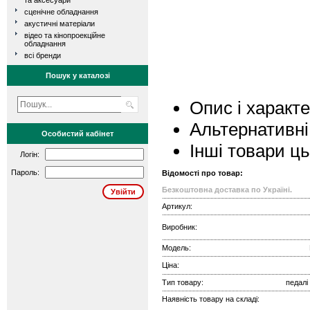
та аксесуари
сценічне обладнання
акустичні матеріали
відео та кінопроекційне
обладнання
всі бренди
Пошук у каталозі
Опис і характ
Альтернативні
Особистий кабінет
Інші товари ц
Логін:
Пароль:
Відомості про товар:
Безкоштовна доставка по Україні.
Артикул:
Виробник:
Модель:
Ціна:
Тип товару:
педалі
Наявність товару на складі: