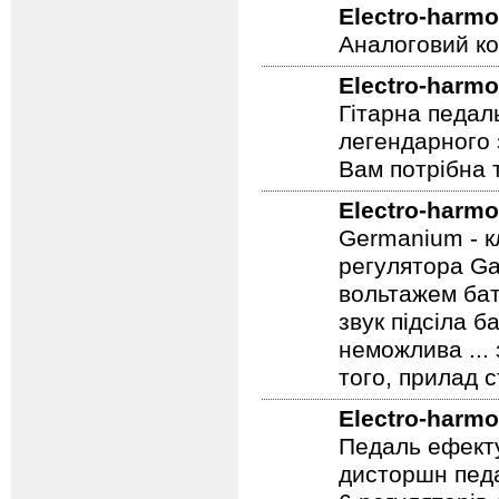
Гітарна педал
Electro-harmo
Аналоговий ко
Electro-harmo
Гітарна педал
легендарного 
Вам потрібна т
Electro-harmo
Germanium - к
регулятора Ga
вольтажем бат
звук підсіла б
неможлива ...
того, прилад 
Electro-harmo
Педаль ефекту