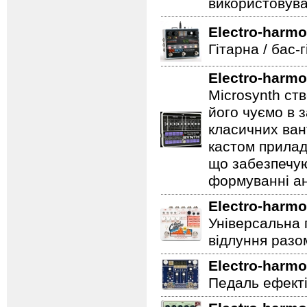
використовува
Electro-harmo
Гітарна / бас-
Electro-harmo
Microsynth ст
його чуємо в з
класичних ван
кастом прилад
що забезпечую
формуванні ан
Electro-harmo
Універсальна 
відлуння разо
Electro-harmo
Педаль ефектів