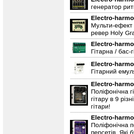
генератор ритм
Electro-harmo
Мульти-ефект 
ревер Holy Gra
Electro-harmo
Гітарна / бас-
Electro-harmo
Гітарний емул
Electro-harmo
Поліфонічна 
гітару в 9 різ
гітари!
Electro-harmo
Поліфонічна п
персетів, Які 