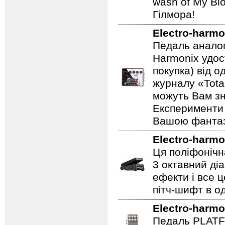
wash of My Blo
Гілмора!
Electro-harmo
Педаль аналог
Harmonix удос
покупка) від 
журналу «Total
можуть Вам зн
Експерименти 
Вашою фантазі
Electro-harmo
Ця поліфонічна
3 октавний ді
ефекти і все 
пітч-шифт в од
Electro-harmo
Педаль PLATF