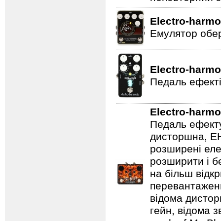
Electro-harmo
Емулятор обер
Electro-harmo
Педаль ефекті
Electro-harmo
Педаль ефекту
дисторшна, EH
розширені еле
розширити і б
на більш відкр
перевантаженн
відома дистор
гейн, відома 