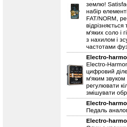
землю! Satisf
набір елемент
FAT/NORM, рег
відрізняється
м'яких соло і 
з нахилом і зс
частотами фуз
Electro-harmo
Electro-Harmo
цифровий діле
м'яким звуком
регулювати кіл
змішувати обр
Electro-harmo
Педаль аналог
Electro-harmo