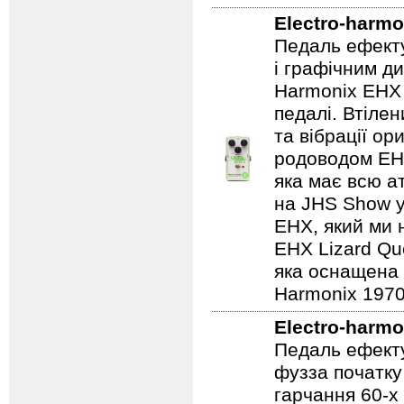
Electro-harmo
Педаль ефекту
і графічним д
Harmonix EHX 
педалі. Втілен
та вібрації о
родоводом EHX
яка має всю а
на JHS Show у
EHX, який ми 
EHX Lizard Qu
яка оснащена р
Harmonix 1970
Electro-harmo
Педаль ефекту
фузза початку
гарчання 60-х