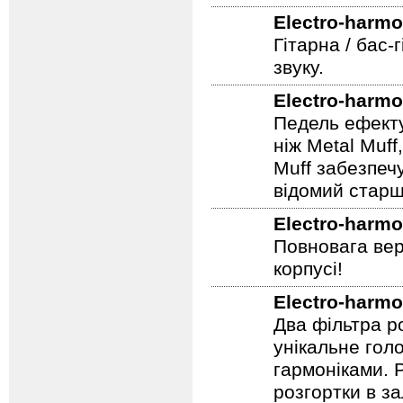
Педаль ефекті
Electro-harmo
Гітарна / бас-
звуку.
Electro-harmo
Педель ефекту
ніж Metal Muf
Muff забезпечу
відомий старш
Electro-harmo
Повновага вер
корпусі!
Electro-harmo
Два фільтра р
унікальне гол
гармоніками. 