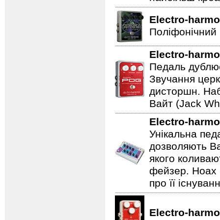
Electro-harmo
Поліфонічний 
Electro-harmo
Педаль дублює
Звучання церк
дисторшн. Наб
Вайт (Jack Whi
Electro-harmo
Унікальна пед
дозволяють Ва
якого коливаю
фейзер. Hoax 
про її існуван
Electro-harmo