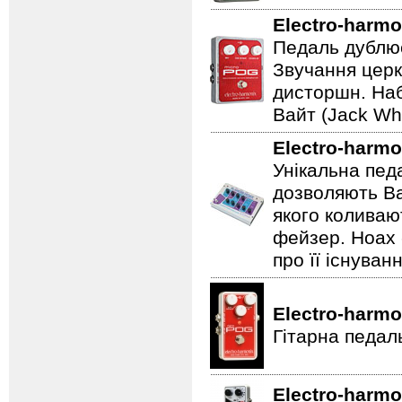
Electro-harmo
Педаль дублює
Звучання церк
дисторшн. Наб
Вайт (Jack Whi
Electro-harmo
Унікальна пед
дозволяють Ва
якого коливаю
фейзер. Hoax 
про її існуван
Electro-harmo
Гітарна педал
Electro-harmo