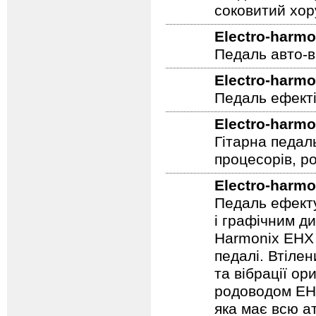
Theory 70-х р
завдяки своєм
соковитий хору
Electro-harmo
Педаль авто-в
Electro-harmo
Педаль ефекті
Electro-harmo
Гітарна педал
процесорів, р
Electro-harmo
Педаль ефекту
і графічним д
Harmonix EHX 
педалі. Втілен
та вібрації о