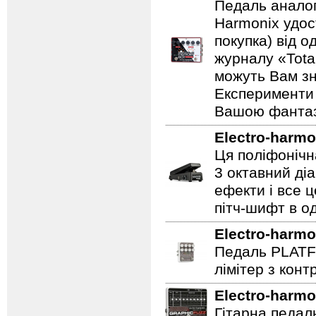
Педаль аналог
Harmonix удос
покупка) від 
журналу «Total
можуть Вам зн
Експерименти 
Вашою фантазі
Electro-harmo
Ця поліфонічна
3 октавний ді
ефекти і все 
пітч-шифт в од
Electro-harmo
Педаль PLATF
лімітер з кон
Electro-harmo
Гітарна педаль 