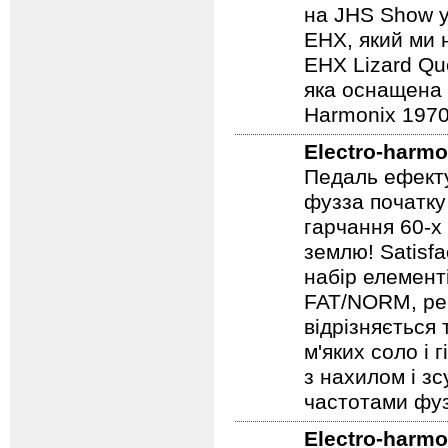
родоводом EHX
яка має всю а
на JHS Show у
EHX, який ми 
EHX Lizard Qu
яка оснащена р
Harmonix 1970
Electro-harmo
Педаль ефекту
фузза початку
гарчання 60-х
землю! Satisf
набір елемент
FAT/NORM, рег
відрізняється
м'яких соло і 
з нахилом і зс