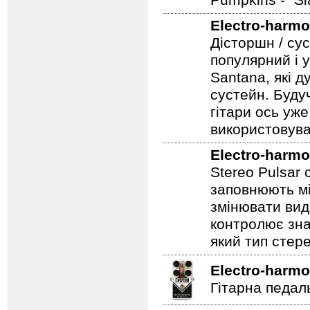
всесвітньо по
застосовував 
Pumpkins - "S
Electro-harmo
Дісторшн / су
популярний і у
Santana, які д
сустейн. Будуч
гітари ось уже
використовува
Electro-harmo
Stereo Pulsar
заповнюють мі
змінювати вид
контролює зна
який тип стер
Electro-harmo