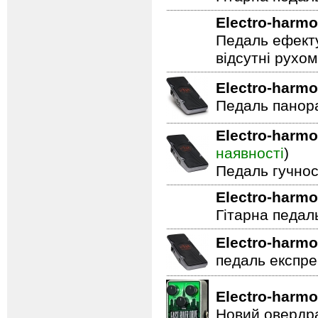
Electro-harmo
Гітарна педал
Electro-harmo
Педаль ефекту
відсутні рухо
Electro-harmo
Педаль панор
Electro-harmo
наявності
)
Педаль гучнос
Electro-harmo
Гітарна педал
Electro-harmo
педаль експре