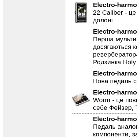
Electro-harmo
Аналогова педа
Electro-harmo
22 Caliber - ц
долоні.
Electro-harmo
Перша мульти-
досягаються к
ревербератора
Родзинка Holy 
Electro-harmo
Нова педаль се
Electro-harmo
Worm - це пов
себе Фейзер, 
Electro-harmo