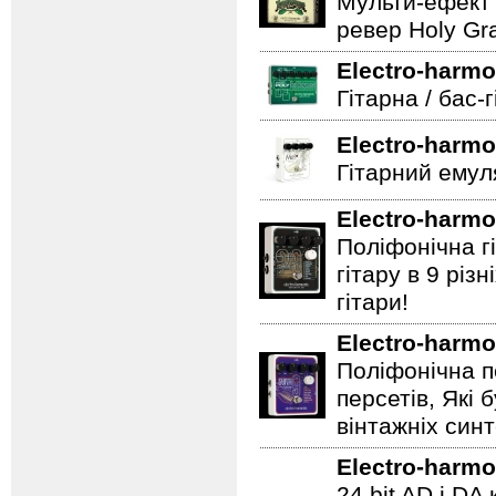
Мульти-ефект 
ревер Holy Gra
Electro-harmo
Гітарна / бас-
Electro-harmo
Гітарний емул
Electro-harmo
Поліфонічна 
гітару в 9 різ
гітари!
Electro-harmo
Поліфонічна п
персетів, Які 
вінтажніх синт
Electro-harmo
24 bit AD і D