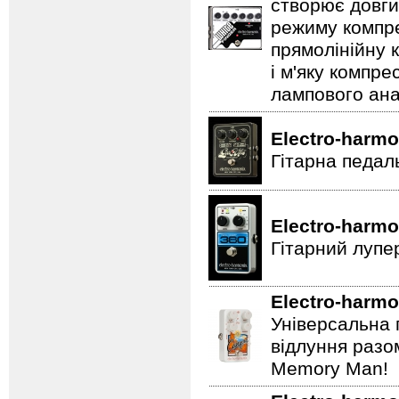
створює довги
режиму компре
прямолінійну 
і м'яку компре
лампового ана
Electro-harmo
Гітарна педал
Electro-harmo
Гітарний лупе
Electro-harmo
Універсальна 
відлуння разо
Memory Man!