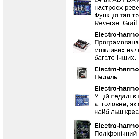
настроех реве
Функція тап-те
Reverse, Grail
Electro-harmo
Програмована 
можливих нала
багато інших.
Electro-harmo
Педаль
Electro-harmo
У цій педалі є
а, головне, як
найбільш креат
Electro-harmo
Поліфонічний 