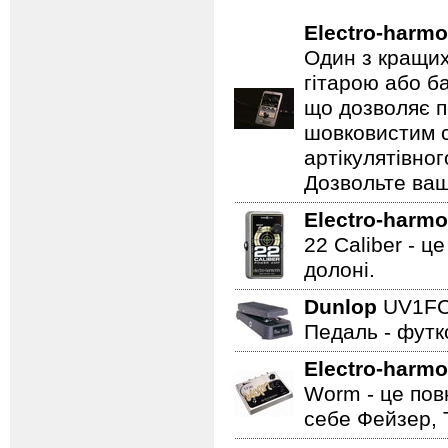
Electro-harmo
Один з кращих
гітарою або ба
що дозволяє п
шовковистим с
артікулятівног
Дозвольте ваш
Electro-harmo
22 Caliber - ц
долоні.
Dunlop
UV1F
Педаль - футк
Electro-harmo
Worm - це пов
себе Фейзер, 