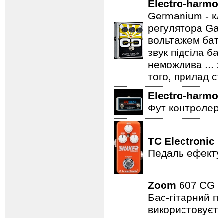
Electro-harmo
Germanium - к
регулятора Ga
вольтажем бат
звук підсіла б
неможлива ...
того, прилад 
Electro-harmo
Фут контролер
TC Electronic
Педаль ефекту
Zoom
607 C
Бас-гітарний 
використовуєт