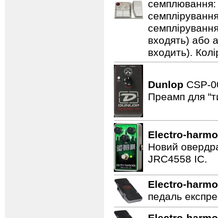
семплювання: 3
семплірування,
семплірування
входять) або 
входить). Колі
Dunlop
CSP-
Преамп для "т
Electro-harmo
Новий овердра
JRC4558 IC.
Electro-harmo
педаль експре