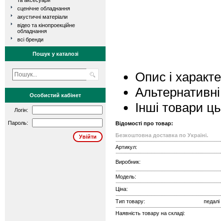
та аксесуари
сценічне обладнання
акустичні матеріали
відео та кінопроекційне
обладнання
всі бренди
Пошук у каталозі
Опис і характ
Альтернативні
Особистий кабінет
Інші товари ц
Логін:
Пароль:
Відомості про товар:
Безкоштовна доставка по Україні.
Артикул:
Виробник:
Модель:
Ціна:
Тип товару:
педалі
Наявність товару на складі: