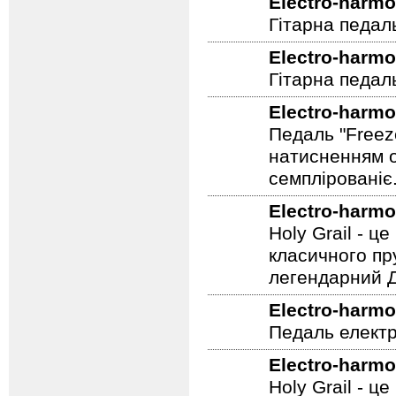
Electro-harmo
Гітарна педал
Electro-harmo
Гітарна педаль
Electro-harmo
Педаль "Freez
натисненням од
семплірованіє
Electro-harmo
Holy Grail - 
класичного пр
легендарний Ді
Electro-harmo
Педаль електр