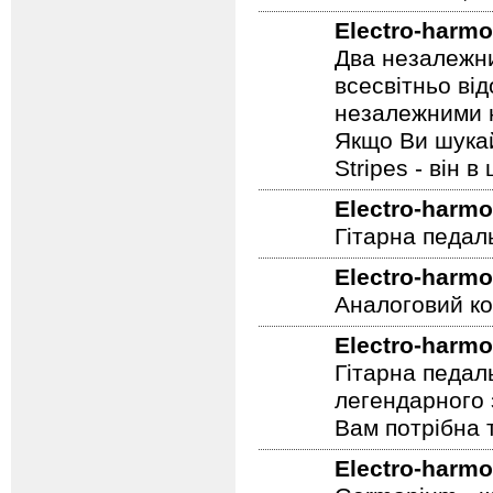
Педаль аналог
компоненти, з
Electro-harmo
Два незалежни
всесвітньо ві
незалежними н
Якщо Ви шукай
Stripes - він в 
Electro-harmo
Гітарна педал
Electro-harmo
Аналоговий ко
Electro-harmo
Гітарна педал
легендарного 
Вам потрібна т