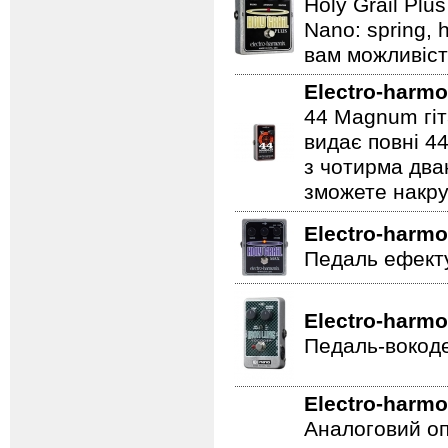
Holy Grail Plu
Nano: spring, 
вам можливіст
Electro-harmo
44 Magnum гіт
видає повні 44
з чотирма два
зможете накру
Electro-harmo
Педаль ефекту
Electro-harmo
Педаль-вокоде
Electro-harmo
Аналоговий оп