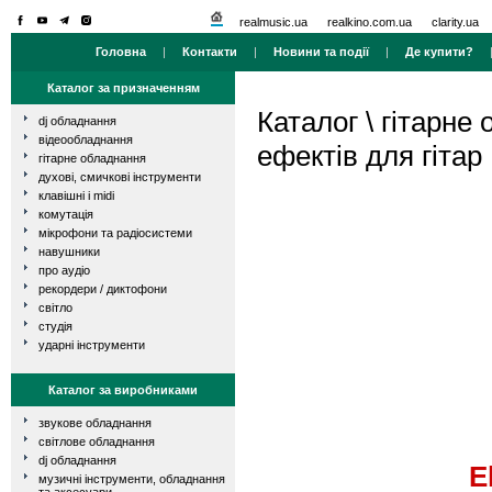
realmusic.ua
realkino.com.ua
clarity.ua
Головна
|
Контакти
|
Новини та події
|
Де купити?
Каталог за призначенням
Каталог
\
гітарне
dj обладнання
відеообладнання
ефектів для гітар
гітарне обладнання
духові, смичкові інструменти
клавішні і midi
комутація
мікрофони та радіосистеми
навушники
про аудіо
рекордери / диктофони
світло
студія
ударні інструменти
Каталог за виробниками
звукове обладнання
світлове обладнання
dj обладнання
E
музичні інструменти, обладнання