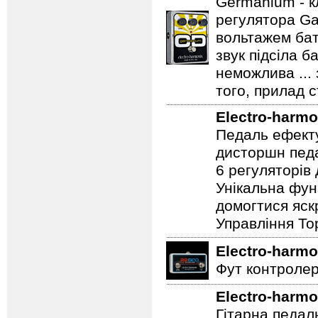
Electro-harmo
Germanium - к
регулятора Ga
вольтажем бат
звук підсіла б
неможлива ...
того, прилад 
Electro-harmo
Педаль ефекту
дисторшн педа
6 регуляторів
Унікальна фун
домогтися яскр
Управління To
Electro-harmo
Фут контролер