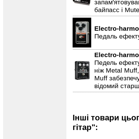
запам'ятовува
байпасс і Mut
Electro-harmo
Педаль ефекту
Electro-harmo
Педель ефекту
ніж Metal Muf
Muff забезпечу
відомий старш
Інші товари цьо
гітар":