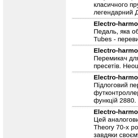
Electro-harmo
Holy Grail - 
класичного пр
легендарний Ді
Electro-harmo
Педаль, яка о
Tubes - перев
Electro-harmo
Перемикач для
пресетів. Неоц
Electro-harmo
Підлоговий пер
футконтроллер
функцій 2880.
Electro-harmo
Цей аналогови