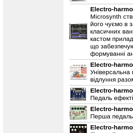
Electro-harmo
Microsynth ст
його чуємо в з
класичних ван
кастом прилад
що забезпечую
формуванні ан
Electro-harmo
Універсальна 
відлуння разо
Electro-harmo
Педаль ефектів
Electro-harmo
Перша педаль 
Electro-harmo