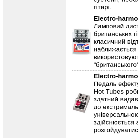
гітарі.
Electro-harmo
Ламповий дист
британських гі
класичний відт
наближається 
використовуют
"британського
Electro-harmo
Педаль ефекту
Hot Tubes роб
здатний видав
до екстремаль
універсальною
здійснюється
розгойдуватис