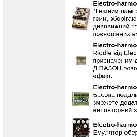
Electro-harmo
Лінійний ламп
гейн, зберігаю
дивовижний те
повноцінних вх
Electro-harmo
Riddle від Ele
призначеним д
ДІПАЗОН розго
ефект.
Electro-harmo
Басова педаль
зможете додат
неповторний з
Electro-harmo
Емулятор обер