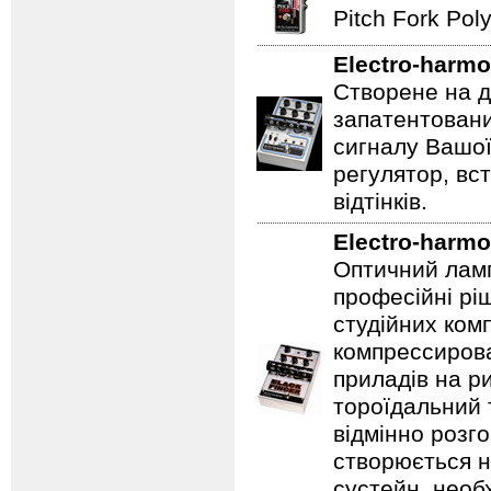
Pitch Fork Poly
Electro-harmo
Створене на д
запатентовани
сигналу Вашої
регулятор, вс
відтінків.
Electro-harmo
Оптичний ламп
професійні рі
студійних ком
компрессирова
приладів на ри
тороїдальний 
відмінно розг
створюється 
сустейн, необ