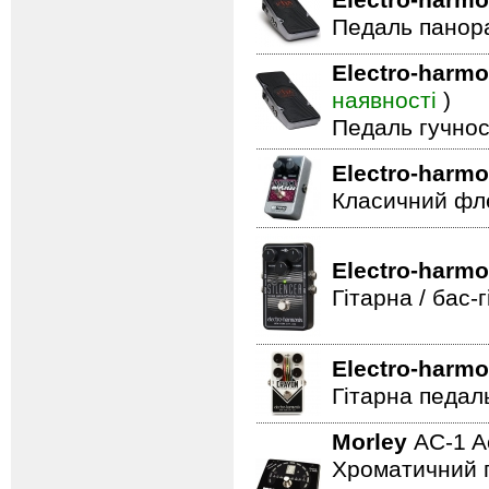
Electro-harmo
Педаль панор
Electro-harmo
наявності
)
Педаль гучнос
Electro-harmo
Класичний фле
Electro-harmo
Гітарна / бас
Electro-harmo
Гітарна педал
Morley
AC-1 A
Хроматичний п