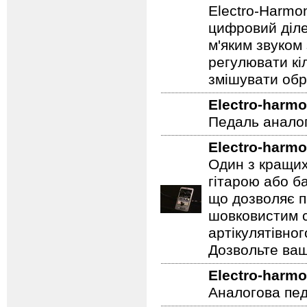
частотами фуз
Electro-harmo
Electro-Harmo
цифровий діле
м'яким звуком
регулювати кіл
змішувати обр
Electro-harmo
Педаль аналог
Electro-harmo
Один з кращих
гітарою або ба
що дозволяє п
шовковистим с
артікулятівног
Дозвольте ваш