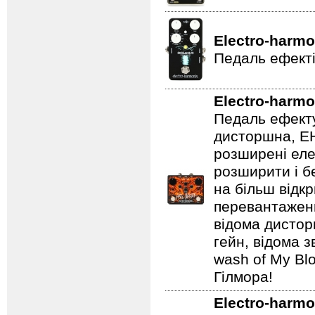
Electro-harmo
Педаль ефекті
Electro-harmo
Педаль ефекту
дисторшна, EH
розширені еле
розширити і б
на більш відкр
перевантаженн
відома дистор
гейн, відома 
wash of My Blo
Гілмора!
Electro-harmo