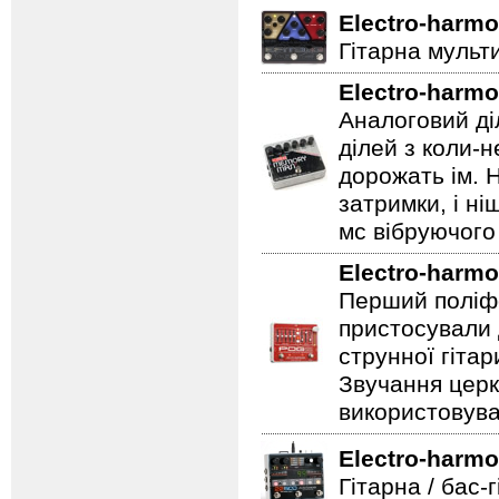
Electro-harmo
Гітарна мульт
Electro-harmo
Аналоговий ді
ділей з коли-
дорожать ім. 
затримки, і н
мс вібруючого 
Electro-harmo
Перший поліфо
пристосували 
струнної гітар
Звучання церк
використовува
Electro-harmo
Гітарна / бас-