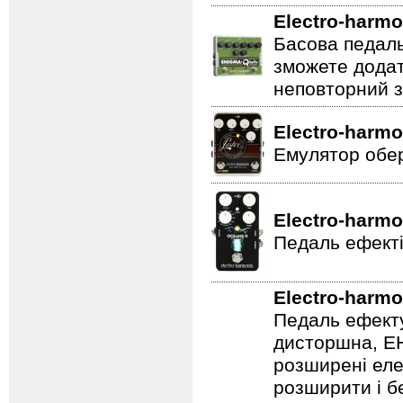
Electro-harmo
Басова педаль
зможете додат
неповторний з
Electro-harmo
Емулятор обер
Electro-harmo
Педаль ефекті
Electro-harmo
Педаль ефекту
дисторшна, EH
розширені еле
розширити і б