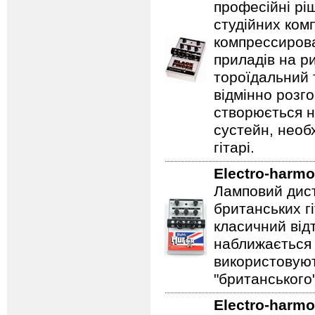
професійні рі
студійних ком
компрессирова
приладів на ри
тороїдальний 
відмінно розг
створюється 
сустейн, необ
гітарі.
Electro-harmo
Ламповий дист
британських гі
класичний відт
наближається 
використовуют
"британського
Electro-harmo