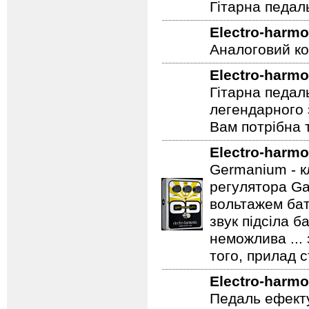
Гітарна педал
Electro-harmo
Аналоговий ко
Electro-harmo
Гітарна педал
легендарного 
Вам потрібна т
Electro-harmo
Germanium - к
регулятора Ga
вольтажем бат
звук підсіла б
неможлива ...
того, прилад 
Electro-harmo
Педаль ефекту