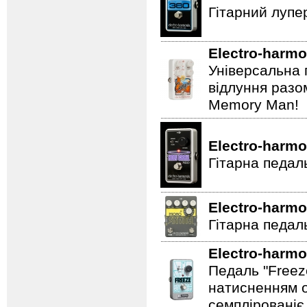
Гітарний лупе
Electro-harmo
Універсальна 
відлуння разо
Memory Man!
Electro-harmo
Гітарна педал
Electro-harmo
Гітарна педаль
Electro-harmo
Педаль "Freez
натисненням од
семплірованіє