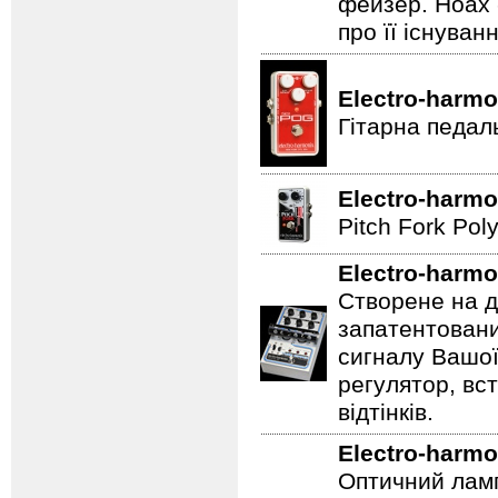
фейзер. Hoax 
про її існуван
Electro-harmo
Гітарна педал
Electro-harmo
Pitch Fork Poly
Electro-harmo
Створене на д
запатентовани
сигналу Вашої
регулятор, вс
відтінків.
Electro-harmo
Оптичний ламп