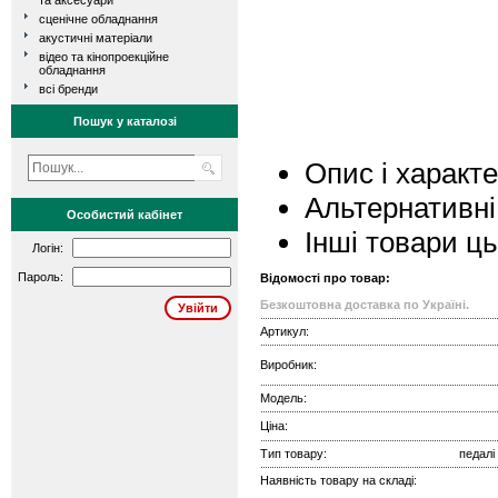
та аксесуари
сценічне обладнання
акустичні матеріали
відео та кінопроекційне
обладнання
всі бренди
Пошук у каталозі
Опис і характ
Альтернативні
Особистий кабінет
Інші товари ц
Логін:
Пароль:
Відомості про товар:
Безкоштовна доставка по Україні.
Артикул:
Виробник:
Модель:
Ціна:
Тип товару:
педалі
Наявність товару на складі: