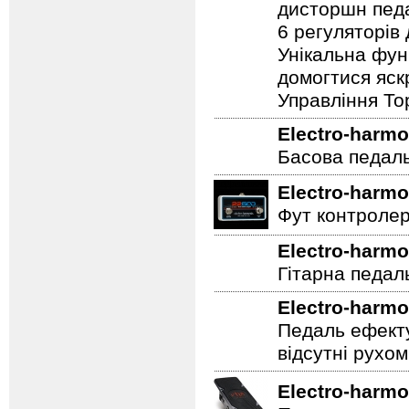
дисторшн педа
6 регуляторів
Унікальна фун
домогтися яскр
Управління To
Electro-harmo
Басова педал
Electro-harmo
Фут контролер
Electro-harmo
Гітарна педал
Electro-harmo
Педаль ефекту
відсутні рухо
Electro-harmo