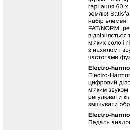
гарчання 60-х
землю! Satisf
набір елемент
FAT/NORM, рег
відрізняється
м'яких соло і 
з нахилом і зс
частотами фуз
Electro-harmo
Electro-Harmo
цифровий діле
м'яким звуком
регулювати кіл
змішувати обр
Electro-harmo
Педаль аналог