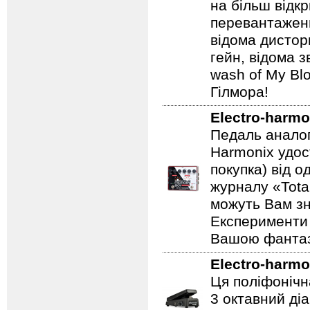
на більш відкр
перевантаженн
відома дистор
гейн, відома 
wash of My Blo
Гілмора!
Electro-harmo
Педаль аналог
Harmonix удос
покупка) від 
журналу «Total
можуть Вам зн
Експерименти 
Вашою фантазі
Electro-harmo
Ця поліфонічна
3 октавний ді