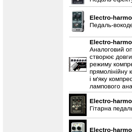
Electro-harmo
Педаль-вокоде
Electro-harmo
Аналоговий оп
створює довги
режиму компре
прямолінійну 
і м'яку компре
лампового ана
Electro-harmo
Гітарна педал
Electro-harmo