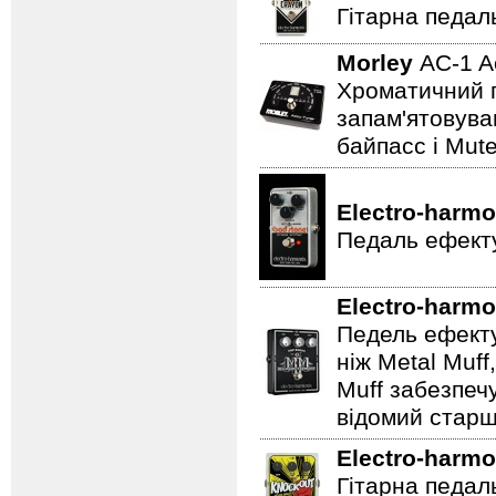
Гітарна педал
Morley
AC-1 A
Хроматичний п
запам'ятовува
байпасс і Mut
Electro-harmo
Педаль ефекту
Electro-harmo
Педель ефекту
ніж Metal Muf
Muff забезпечу
відомий старш
Electro-harmo
Гітарна педал