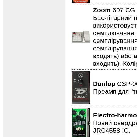
Zoom
607 C
Бас-гітарний 
використовуєт
семплювання: 3
семплірування,
семплірування
входять) або 
входить). Колі
Dunlop
CSP-
Преамп для "т
Electro-harmo
Новий овердра
JRC4558 IC.