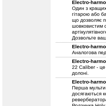
Electro-harmo
Один з кращих
гітарою або ба
що дозволяє п
шовковистим с
артікулятівног
Дозвольте ваш
Electro-harmo
Аналогова педа
Electro-harmo
22 Caliber - ц
долоні.
Electro-harmo
Перша мульти-
досягаються к
ревербератора
Родзинка Holy 