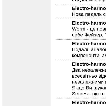
Electro-harmo
Нова педаль се
Electro-harmo
Worm - це пов
себе Фейзер, 
Electro-harmo
Педаль аналог
компоненти, з
Electro-harmo
Два незалежни
всесвітньо ві
незалежними н
Якщо Ви шукай
Stripes - він в 
Electro-harmo