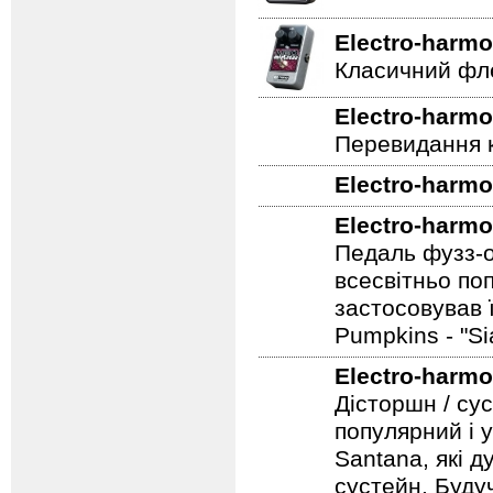
Electro-harmo
Класичний фле
Electro-harmo
Перевидання к
Electro-harmo
Electro-harmo
Педаль фузз-о
всесвітньо по
застосовував 
Pumpkins - "S
Electro-harmo
Дісторшн / су
популярний і у
Santana, які д
сустейн. Будуч