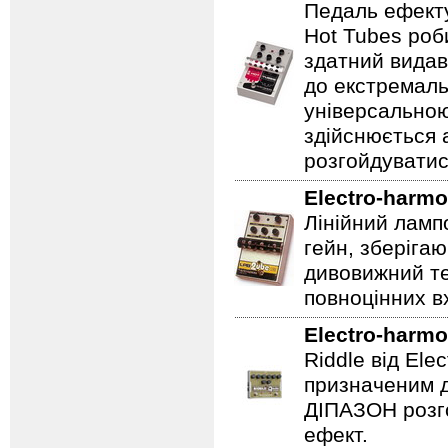
Педаль ефекту
Hot Tubes роб
здатний видав
до екстремаль
універсальною
здійснюється
розгойдуватис
Electro-harmo
Лінійний ламп
гейн, зберігаю
дивовижний те
повноцінних вх
Electro-harmo
Riddle від Ele
призначеним д
ДІПАЗОН розго
ефект.