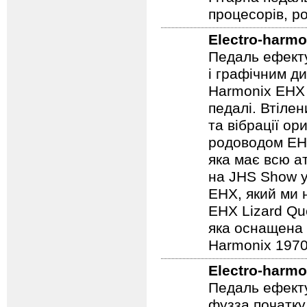
процесорів, р
Electro-harmo
Педаль ефекту
і графічним д
Harmonix EHX 
педалі. Втілен
та вібрації о
родоводом EHX
яка має всю а
на JHS Show у
EHX, який ми 
EHX Lizard Qu
яка оснащена р
Harmonix 1970
Electro-harmo
Педаль ефекту
фузза початку