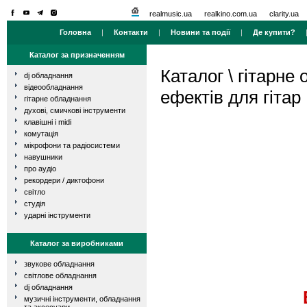
realmusic.ua
realkino.com.ua
clarity.ua
Головна
|
Контакти
|
Новини та події
|
Де купити?
Каталог за призначенням
Каталог
\
гітарне
dj обладнання
відеообладнання
ефектів для гітар
гітарне обладнання
духові, смичкові інструменти
клавішні і midi
комутація
мікрофони та радіосистеми
навушники
про аудіо
рекордери / диктофони
світло
студія
ударні інструменти
Каталог за виробниками
звукове обладнання
світлове обладнання
dj обладнання
музичні інструменти, обладнання