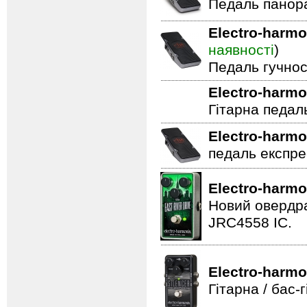
Педаль панор
Electro-harmo
наявності
)
Педаль гучнос
Electro-harmo
Гітарна педал
Electro-harmo
педаль експре
Electro-harmo
Новий овердра
JRC4558 IC.
Electro-harmo
Гітарна / бас