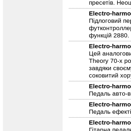
пресетів. Неоц
Electro-harmo
Підлоговий пер
футконтроллер
функцій 2880.
Electro-harmo
Цей аналогови
Theory 70-х р
завдяки своєм
соковитий хору
Electro-harmo
Педаль авто-в
Electro-harmo
Педаль ефекті
Electro-harmo
Гітарна педал