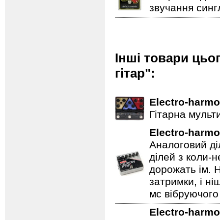
звучання сингл
Інші товари цьо
гітар":
Electro-harmo
Гітарна мульт
Electro-harmo
Аналоговий ді
ділей з коли-
дорожать ім. 
затримки, і н
мс вібруючого 
Electro-harmo