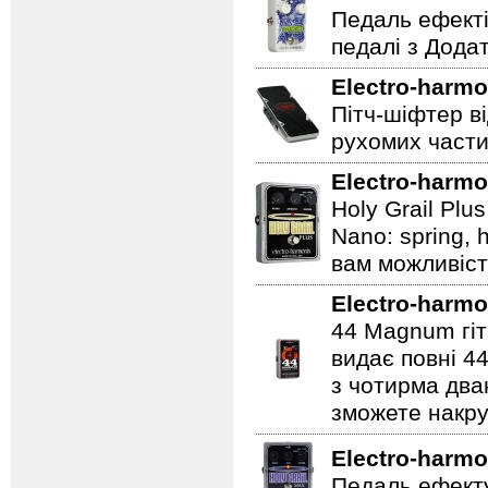
Педаль ефекті
педалі з Дода
Electro-harmo
Пітч-шіфтер ві
рухомих части
Electro-harmo
Holy Grail Plu
Nano: spring, 
вам можливіст
Electro-harmo
44 Magnum гіт
видає повні 44
з чотирма два
зможете накру
Electro-harmo
Педаль ефекту