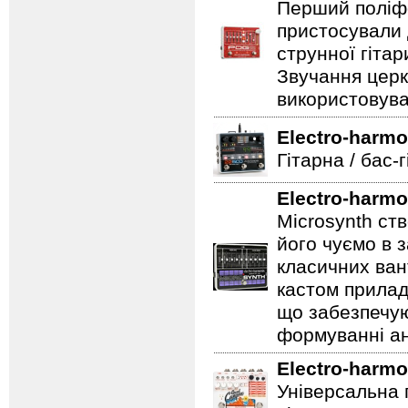
Перший поліфо
пристосували 
струнної гітар
Звучання церк
використовува
Electro-harmo
Гітарна / бас-
Electro-harmo
Microsynth ст
його чуємо в з
класичних ван
кастом прилад
що забезпечую
формуванні ан
Electro-harmo
Універсальна 