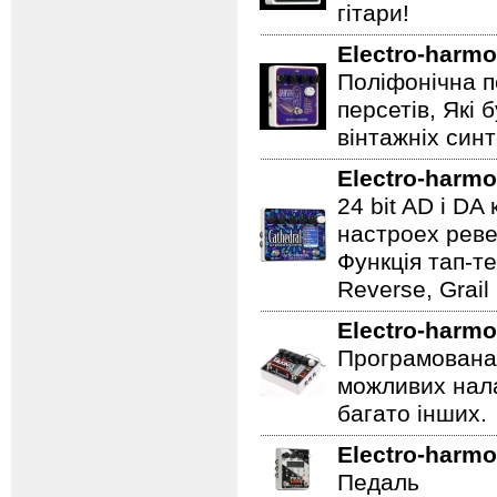
гітари!
Electro-harmo
Поліфонічна п
персетів, Які 
вінтажніх синт
Electro-harmo
24 bit AD і D
настроех реве
Функція тап-те
Reverse, Grail
Electro-harmo
Програмована 
можливих нала
багато інших.
Electro-harmo
Педаль