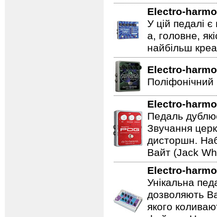
Electro-harmo
У цій педалі є
а, головне, як
найбільш креат
Electro-harmo
Поліфонічний 
Electro-harmo
Педаль дублює
Звучання церк
дисторшн. Наб
Вайт (Jack Whi
Electro-harmo
Унікальна пед
дозволяють Ва
якого коливаю