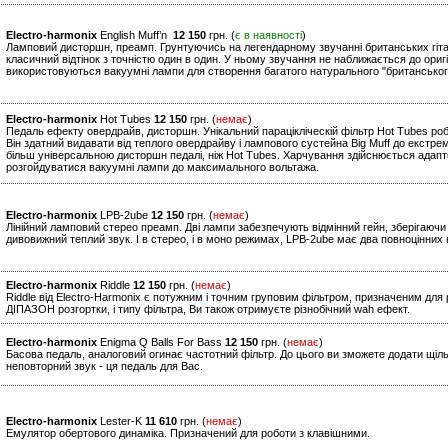
Electro-harmonix
English Muff’n
12 150
грн. (
є в наявності
)
Ламповий дисторшн, преамп. Грунтуючись на легендарному звучанні британських гітарни
класичний відтінок з точністю один в один. У ньому звучання не наближається до оригі
використовуються вакуумні лампи для створення багатого натурального "британськог
Electro-harmonix
Hot Tubes
12 150
грн. (
немає
)
Педаль ефекту овердрайв, дисторшн. Унікальний парацікліческій фільтр Hot Tubes р
Він здатний видавати від теплого овердрайву і лампового сустейна Big Muff до екст
більш універсальною дисторшн педалі, ніж Hot Tubes. Харчування здійснюється ада
розгойдуватися вакуумні лампи до максимального вольтажа.
Electro-harmonix
LPB-2ube
12 150
грн. (
немає
)
Лінійний ламповий стерео преамп. Дві лампи забезпечують відмінний гейн, зберігаючи 
дивовижний теплий звук. І в стерео, і в моно режимах, LPB-2ube має два повноцінних 
Electro-harmonix
Riddle
12 150
грн. (
немає
)
Riddle від Electro-Harmonix є потужним і точним груповим фільтром, призначеним для 
ДІПАЗОН розгортки, і типу фільтра, Ви також отримуєте різнобічний wah ефект.
Electro-harmonix
Enigma Q Balls For Bass
12 150
грн. (
немає
)
Басова педаль, аналоговий огинає частотний фільтр. До цього ви зможете додати щіл
неповторний звук - ця педаль для Вас.
Electro-harmonix
Lester-K
11 610
грн. (
немає
)
Емулятор обертового динаміка. Призначений для роботи з клавішними.