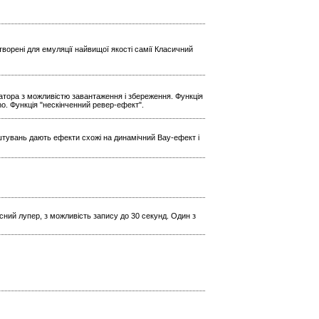
ворені для емуляції найвищої якості самії Класичний
ратора з можливістю завантаження і збереження. Функція
Echo. Функція "нескінченний ревер-ефект".
штувань дають ефекти схожі на динамічний Вау-ефект і
кісний лупер, з можливість запису до 30 секунд. Один з