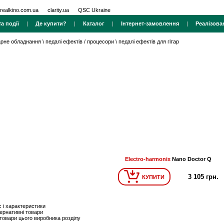
realkino.com.ua
clarity.ua
QSC Ukraine
а події
|
Де купити?
|
Каталог
|
Інтернет-замовлення
|
Реалізова
тарне обладнання
\
педалі ефектів / процесори
\
педалі ефектів для гітар
Electro-harmonix
Nano Doctor Q
3 105 грн.
КУПИТИ
 і характеристики
ернативні товари
 товари цього виробника розділу