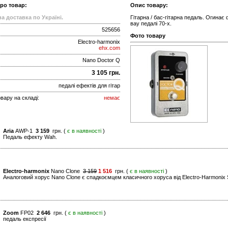
про товар:
Опис товару:
а доставка по Україні.
Гітарна / бас-гітарна педаль. Огинає
вау педалі 70-х.
525656
Фото товару
Electro-harmonix
ehx.com
Nano Doctor Q
3 105 грн.
педалі ефектів для гітар
вару на складі:
немає
Aria
AWP-1
3 159
грн. (
є в наявності
)
Педаль ефекту Wah.
Electro-harmonix
Nano Clone
3 159
1 516
грн. (
є в наявності
)
Аналоговий хорус Nano Clone є спадкоємцем класичного хоруса від Electro-Harmonix S
Zoom
FP02
2 646
грн. (
є в наявності
)
педаль експресії