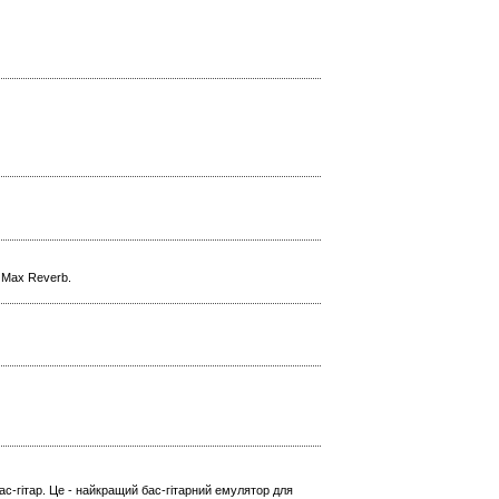
l Max Reverb.
ас-гітар. Це - найкращий бас-гітарний емулятор для