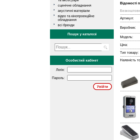
та аксесуари
Відомості 
сценічне обладнання
акустичні матеріали
Безкоштовн
відео та кінопроекційне
Артикул:
обладнання
всі бренди
Виробник:
Пошук у каталозі
Модель:
Ціна:
Тип товару:
Наявність то
Особистий кабінет
Логін:
Пароль: