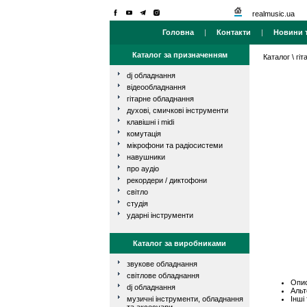
realmusic.ua
Головна
|
Контакти
|
Новини т
Каталог за призначенням
Каталог
\
гі
dj обладнання
відеообладнання
гітарне обладнання
духові, смичкові інструменти
клавішні і midi
комутація
мікрофони та радіосистеми
навушники
про аудіо
рекордери / диктофони
світло
студія
ударні інструменти
Каталог за виробниками
звукове обладнання
світлове обладнання
Опис
dj обладнання
Альт
Інші
музичні інструменти, обладнання