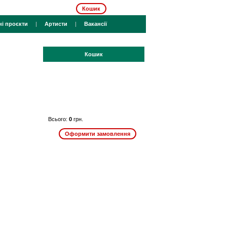
Кошик
ні проєкти
|
Артисти
|
Вакансії
Кошик
Всього:
0
грн.