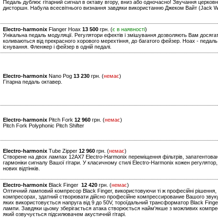
Педаль дублює гітарний сигнал в октаву вгору, вниз або одночасно! Звучання церковно
дисторшн. Набула всесвітнього визнання завдяки використанню Джеком Вайт (Jack Whit
Electro-harmonix
Flanger Hoax
13 500
грн. (
є в наявності
)
Унікальна педаль модуляції. Регулятори ефектів і змішування дозволяють Вам досягат
коливаються від прекрасного хорового мерехтіння, до багатого фейзер. Hoax - педаль,
існування. Фленжер і фейзер в одній педалі.
Electro-harmonix
Nano Pog
13 230
грн. (
немає
)
Гітарна педаль октавер.
Electro-harmonix
Pitch Fork
12 960
грн. (
немає
)
Pitch Fork Polyphonic Pitch Shifter
Electro-harmonix
Tube Zipper
12 960
грн. (
немає
)
Створене на двох лампах 12AX7 Electro-Harmonix переміщення фільтрів, запатентовани
гармоніки сигналу Вашої гітари. У класичному стилі Electro-Harmonix кожен регулято
нових відтінків.
Electro-harmonix
Black Finger
12 420
грн. (
немає
)
Оптичний ламповий компресор Black Finger, використовуючи ті ж професійні рішення, щ
компресорах, здатний створювати дійсно професійне компрессирование Вашого звуку. 
яких використовується напруга від 9 до 50V, тороїдальний трансформатор Black Finge
лампи. Завдяки цьому зберігається атака створюється найм'якше з можливих компре
який озвучується підсилювачем акустичній гітарі.