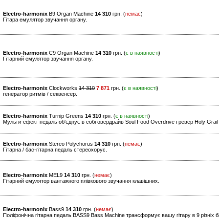
Electro-harmonix
B9 Organ Machine
14 310
грн. (
немає
)
Гітара емулятор звучання органу.
Electro-harmonix
C9 Organ Machine
14 310
грн. (
є в наявності
)
Гітарний емулятор звучання органу.
Electro-harmonix
Clockworks
14 310
7 871
грн. (
є в наявності
)
генератор ритмів / секвенсер.
Electro-harmonix
Turnip Greens
14 310
грн. (
є в наявності
)
Мульти-ефект педаль об'єднує в собі овердрайв Soul Food Overdrive і ревер Holy Grai
Electro-harmonix
Stereo Polychorus
14 310
грн. (
немає
)
Гітарна / бас-гітарна педаль стереохорус.
Electro-harmonix
MEL9
14 310
грн. (
немає
)
Гітарний емулятор вантажного плівкового звучання клавішних.
Electro-harmonix
Bass9
14 310
грн. (
немає
)
Поліфонічна гітарна педаль BASS9 Bass Machine трансформує вашу гітару в 9 різніх б