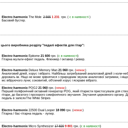
Electro-harmonix
The Mole
2 565
1 231
грн. (
є в наявності
)
Басовий бустер.
 цього виробника розділу "педалі ефектів для гітар":
Electro-harmonix
Epitome
21 600
грн. (
є в наявності
)
Гітарна мульти-ефект педаль. Фленжер / октавер / ревер.
Electro-harmonix
Deluxe Memory Man
21 060
грн. (
немає
)
Аналоговий ділей, хорус і вібрато. Найбільш затребуваний аналоговий ділей з коли-не
дорожать ім. Ніщо не може зрівнятися з природним звуком аналогової затримки, і ніщо
мс вібруючого луни; соковитий, об'ємний хорус і яскраве вібрато.
Electro-harmonix
POG2
21 060
грн. (
немає
)
Перший поліфонічний октавний генератор POG, який гітаристи пристосували для створ
гітари, до багатого і прозорого симфонічного звучання. Звучання церковного органу. 
педаль в запісяхThe White Stripes
Electro-harmonix
22500 Dual Looper
18 090
грн. (
немає
)
Гітарна / бас-гітарна педаль - лупер.
Electro-harmonix
Micro Synthesizer
17 820
9 801
грн. (
є в наявності
)