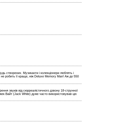
будь створених. Музиканти і колекціонери люблять і
 не робить її краще, ніж Deluxe Memory Man! Аж до 550
ення звуків від сюрреалістичного дзвону 18-струнної
Джек Вайт (Jack White) дуже часто використовував цю