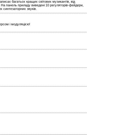
аписах багатьох кращих світових музикантів, від
 На панель приладу виведені 10 регуляторів-фейдери,
х синтезаторних звуків.
ерсом і модуляцією!