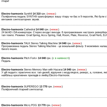
гітари!
Electro-harmonix
Synth9
14 310
грн. (
немає
)
Поліфонічна педаль SYNTH9 трансформує вашу гітару чи бас в 9 персетів, Які були ст
вінтажніх синтезаторних звуків.
Electro-harmonix
Cathedral
14 040
грн. (
немає
)
24 bit AD і DA конвертери. Стерео входи і виходи. 8 програмованих настроех ревербе
тап-темпо. Режими: Grail Spring, Accu Spring, Hall, Room, Plate, Reverse, Grail Flerb, 
Electro-harmonix
TALK Stereo Talking Machine
14 040
грн. (
немає
)
Програмована педаль Stereo Talking Machine - це вокальний фільтр. 9 можливих нала
багато інших.
Electro-harmonix
Pitch Fork+
14 040
грн. (
є в наявності
)
Педаль
Electro-harmonix
Stereo Memory Man with Hazarai
14 040
грн. (
немає
)
У цій педалі є практично все: тап-дилей, відлуння з модуляцією, реверс, а, головне, я
найбільш креативних приладів в лінійці Electro-Harmonix.
Electro-harmonix
SUPEREGO
13 770
грн. (
немає
)
Поліфонічний гітарний синтезатор.
Electro-harmonix
Micro POG
13 770
грн. (
немає
)