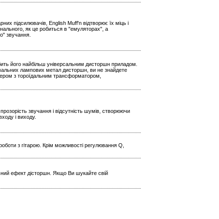
х підсилювачів, English Muff'n відтворює їх міць і
нального, як це робиться в "емуляторах", а
о" звучання.
обить його найбільш універсальним дисторшн приладом.
ремальних лампових метал дисторшн, ви не знайдете
птером з тороїдальним трансформатором,
прозорість звучання і відсутність шумів, створюючи
входу і виходу.
роботи з гітарою. Крім можливості регулювання Q,
ьний ефект дісторшн. Якщо Ви шукайте свій