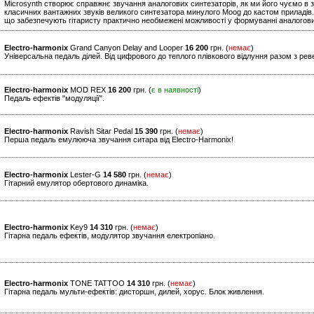
Microsynth створює справжнє звучання аналогових синтезаторів, як ми його чуємо в з
класичних вантажних звуків великого синтезатора минулого Moog до кастом приладів.
що забезпечують гітаристу практично необмежені можливості у формуванні аналогови
Electro-harmonix
Grand Canyon Delay and Looper
16 200
грн. (
немає
)
Універсальна педаль ділей. Від цифрового до теплого плівкового відлуння разом з рев
Electro-harmonix
MOD REX
16 200
грн. (
є в наявності
)
Педаль ефектів "модуляції".
Electro-harmonix
Ravish Sitar Pedal
15 390
грн. (
немає
)
Перша педаль емулююча звучання ситара від Electro-Harmonix!
Electro-harmonix
Lester-G
14 580
грн. (
немає
)
Гітарний емулятор обертового динаміка.
Electro-harmonix
Key9
14 310
грн. (
немає
)
Гітарна педаль ефектів, модулятор звучання електропіано.
Electro-harmonix
TONE TATTOO
14 310
грн. (
немає
)
Гітарна педаль мульти-ефектів: дисторшн, дилей, хорус. Блок живлення.