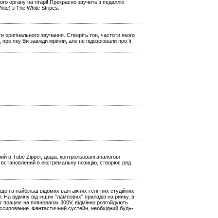
го органу на гітарі! Прекрасно звучить з педаллю
e) з The White Stripes.
и оригінального звучання. Створіть тон, частоти якого
 про яку Ви завжди мріяли, але не підозрювали про її
й в Tube Zipper, додає контрольовані аналогові
р, встановлений в екстремальну позицію, створює ряд
о і в найбільш відомих вантажних і елітних студійних
На відміну від інших "лампових" приладів на ринку, в
r працює на повновагих 300V, відмінно розгойдують
ссирование. Фантастичний сустейн, необхідний будь-