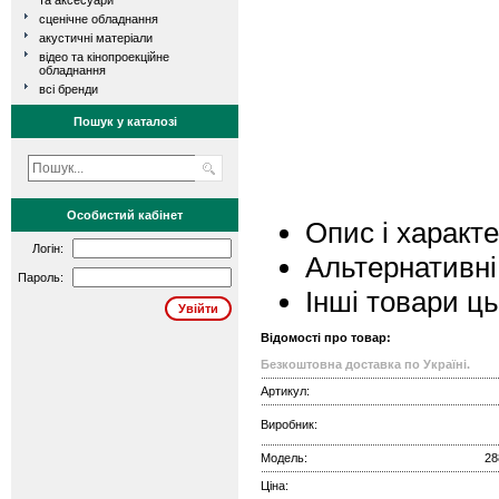
та аксесуари
сценічне обладнання
акустичні матеріали
відео та кінопроекційне
обладнання
всі бренди
Пошук у каталозі
Особистий кабінет
Опис і характ
Логін:
Альтернативні
Пароль:
Інші товари ц
Відомості про товар:
Безкоштовна доставка по Україні.
Артикул:
Виробник:
Модель:
28
Ціна: