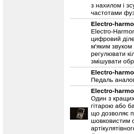
з нахилом і зс
частотами фуз
Electro-harmo
Electro-Harmo
цифровий діле
м'яким звуком
регулювати кіл
змішувати обр
Electro-harmo
Педаль аналог
Electro-harmo
Один з кращих
гітарою або ба
що дозволяє п
шовковистим с
артікулятівног