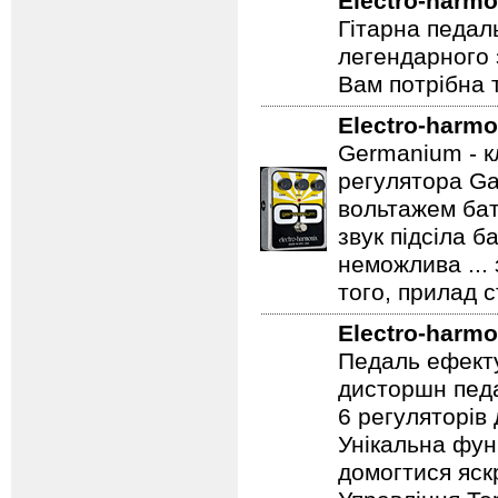
Electro-harmo
Гітарна педал
легендарного 
Вам потрібна т
Electro-harmo
Germanium - к
регулятора Ga
вольтажем бат
звук підсіла б
неможлива ...
того, прилад 
Electro-harmo
Педаль ефекту
дисторшн педа
6 регуляторів
Унікальна фун
домогтися яскр