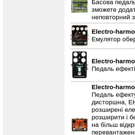
Басова педаль
зможете додат
неповторний з
Electro-harmo
Емулятор обер
Electro-harmo
Педаль ефекті
Electro-harmo
Педаль ефекту
дисторшна, EH
розширені еле
розширити і б
на більш відкр
перевантаженн