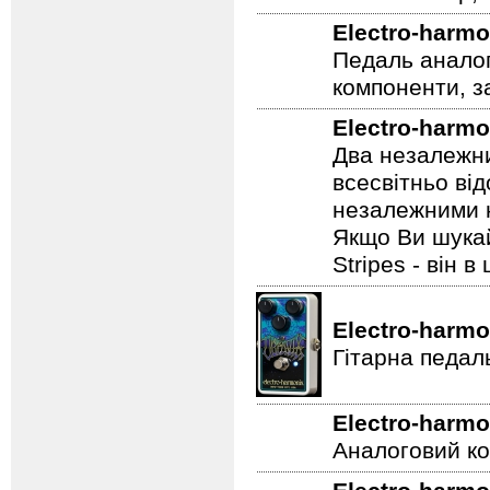
Electro-harmo
Педаль аналог
компоненти, з
Electro-harmo
Два незалежни
всесвітньо ві
незалежними н
Якщо Ви шукай
Stripes - він в 
Electro-harmo
Гітарна педал
Electro-harmo
Аналоговий ко