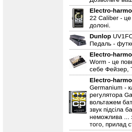
Electro-harmo
22 Caliber - ц
долоні.
Dunlop
UV1F
Педаль - футк
Electro-harmo
Worm - це пов
себе Фейзер, 
Electro-harmo
Germanium - к
регулятора Ga
вольтажем бат
звук підсіла б
неможлива ...
того, прилад 