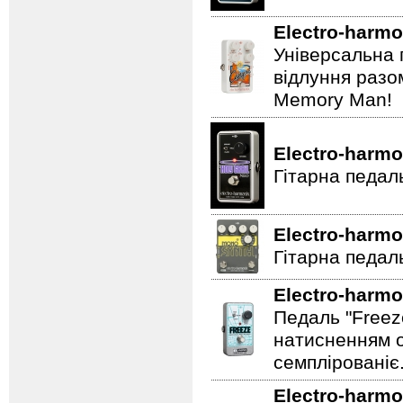
Electro-harmo
Універсальна 
відлуння разо
Memory Man!
Electro-harmo
Гітарна педал
Electro-harmo
Гітарна педаль
Electro-harmo
Педаль "Freez
натисненням од
семплірованіє
Electro-harmo