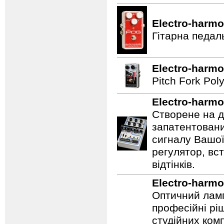
Electro-harmo
Гітарна педал
Electro-harmo
Pitch Fork Poly
Electro-harmo
Створене на д
запатентовани
сигналу Вашої
регулятор, вс
відтінків.
Electro-harmo
Оптичний ламп
професійні рі
студійних ком