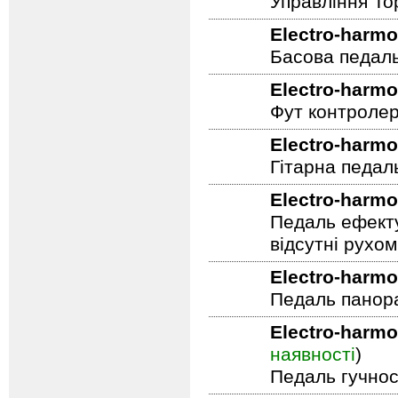
Управління To
Electro-harmo
Басова педал
Electro-harmo
Фут контролер
Electro-harmo
Гітарна педал
Electro-harmo
Педаль ефекту
відсутні рухо
Electro-harmo
Педаль панор
Electro-harmo
наявності
)
Педаль гучнос