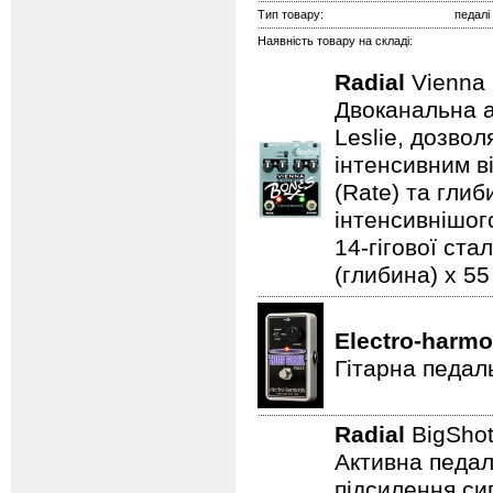
Тип товару:
педалі
Наявність товару на складі:
Radial
Vienna
Двоканальна а
Leslie, дозво
інтенсивним в
(Rate) та гли
інтенсивнішого
14-гігової ста
(глибина) x 55 
Electro-harmo
Гітарна педал
Radial
BigSho
Активна педал
підсилення си