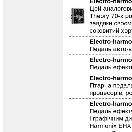
Electro-harmo
Цей аналогови
Theory 70-х р
завдяки своєм
соковитий хору
Electro-harmo
Педаль авто-в
Electro-harmo
Педаль ефекті
Electro-harmo
Гітарна педал
процесорів, р
Electro-harmo
Педаль ефекту
і графічним д
Harmonix EHX 