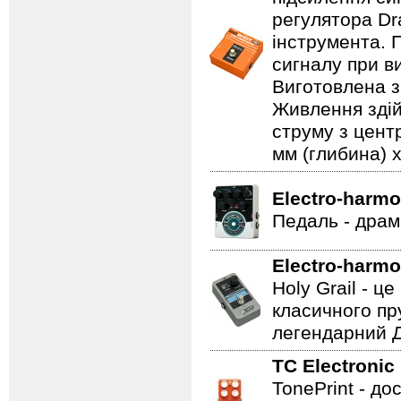
регулятора Dr
інструмента. 
сигналу при в
Виготовлена з 
Живлення здій
струму з цент
мм (глибина) x
Electro-harmo
Педаль - драм
Electro-harmo
Holy Grail - 
класичного пр
легендарний Ді
TC Electronic
TonePrint - д