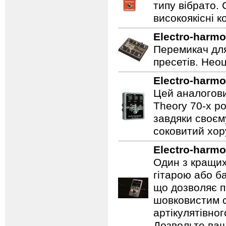
типу вібрато. 
високоякісні к
Electro-harmo
Перемикач для
пресетів. Неоц
Electro-harmo
Цей аналогови
Theory 70-х р
завдяки своєм
соковитий хору
Electro-harmo
Один з кращих
гітарою або ба
що дозволяє п
шовковистим с
артікулятівног
Дозвольте ваш