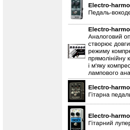
Electro-harmo
Педаль-вокоде
Electro-harmo
Аналоговий оп
створює довги
режиму компре
прямолінійну 
і м'яку компре
лампового ана
Electro-harmo
Гітарна педал
Electro-harmo
Гітарний лупе