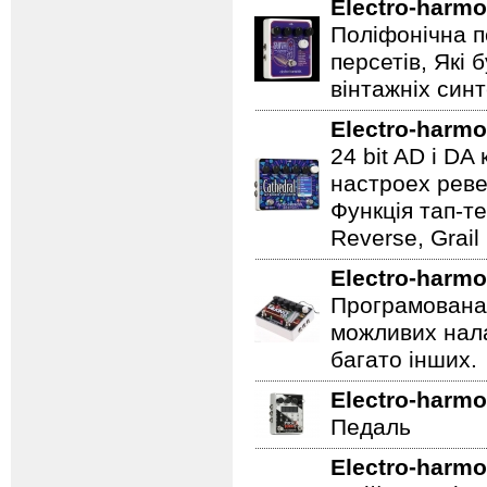
Electro-harmo
Поліфонічна п
персетів, Які 
вінтажніх синт
Electro-harmo
24 bit AD і D
настроех реве
Функція тап-те
Reverse, Grail
Electro-harmo
Програмована 
можливих нала
багато інших.
Electro-harmo
Педаль
Electro-harmo