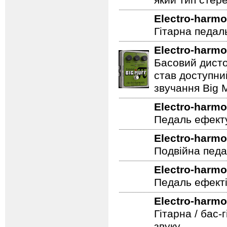
який тип стер
Electro-harmo
Гітарна педал
Electro-harmo
Басовий дисто
став доступни
звучання Big M
Electro-harmo
Педаль ефекту
Electro-harmo
Подвійна педа
Electro-harmo
Педаль ефекті
Electro-harmo
Гітарна / бас-
звуку.