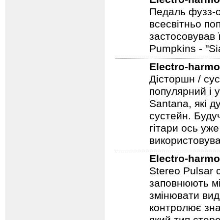
Педаль фузз-о
всесвітньо по
застосовував 
Pumpkins - "S
Electro-harmo
Дісторшн / су
популярний і у
Santana, які д
сустейн. Будуч
гітари ось уже
використовува
Electro-harmo
Stereo Pulsar
заповнюють мі
змінювати вид
контролює зна