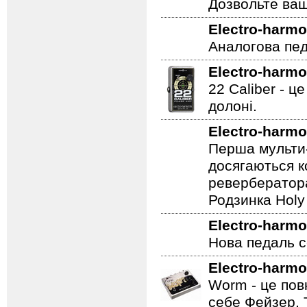
Дозвольте ваш
Electro-harmo
Аналогова педа
Electro-harmo
22 Caliber - ц
долоні.
Electro-harmo
Перша мульти-
досягаються к
ревербератора
Родзинка Holy 
Electro-harmo
Нова педаль се
Electro-harmo
Worm - це пов
себе Фейзер, 