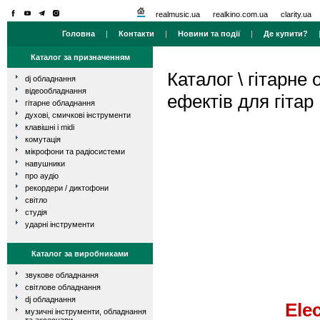
realmusic.ua
realkino.com.ua
clarity.ua
Головна
|
Контакти
|
Новини та події
|
Де купити?
Каталог за призначенням
Каталог
\
гітарне
dj обладнання
відеообладнання
ефектів для гітар
гітарне обладнання
духові, смичкові інструменти
клавішні і midi
комутація
мікрофони та радіосистеми
навушники
про аудіо
рекордери / диктофони
світло
студія
ударні інструменти
Каталог за виробниками
звукове обладнання
світлове обладнання
dj обладнання
Ele
музичні інструменти, обладнання