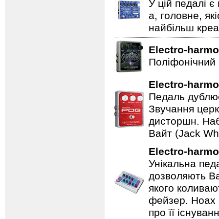
У цій педалі є
а, головне, як
найбільш креат
Electro-harmo
Поліфонічний 
Electro-harmo
Педаль дублює
Звучання церк
дисторшн. Наб
Вайт (Jack Whi
Electro-harmo
Унікальна пед
дозволяють Ва
якого коливаю
фейзер. Hoax 
про її існуван