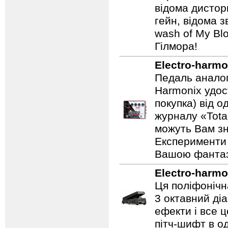
відома дистор
гейн, відома 
wash of My Blo
Гілмора!
Electro-harmo
Педаль аналог
Harmonix удос
покупка) від 
журналу «Total
можуть Вам зн
Експерименти 
Вашою фантазі
Electro-harmo
Ця поліфонічна
3 октавний ді
ефекти і все 
пітч-шифт в од