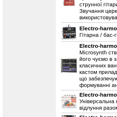
струнної гітар
Звучання церк
використовува
Electro-harmo
Гітарна / бас-
Electro-harmo
Microsynth ст
його чуємо в з
класичних ван
кастом прилад
що забезпечую
формуванні ан
Electro-harmo
Універсальна 
відлуння разо