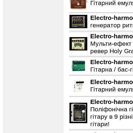
Гітарний емул
Electro-harmo
генератор ритм
Electro-harmo
Мульти-ефект 
ревер Holy Gra
Electro-harmo
Гітарна / бас-
Electro-harmo
Гітарний емул
Electro-harmo
Поліфонічна 
гітару в 9 різ
гітари!