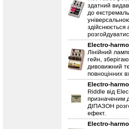
здатний видав
до екстремаль
універсальною
здійснюється
розгойдуватис
Electro-harmo
Лінійний ламп
гейн, зберігаю
дивовижний те
повноцінних вх
Electro-harmo
Riddle від Ele
призначеним д
ДІПАЗОН розго
ефект.
Electro-harmo