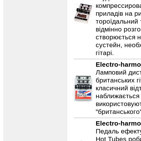
компрессирова
приладів на ри
тороїдальний 
відмінно розг
створюється 
сустейн, необ
гітарі.
Electro-harmo
Ламповий дист
британських гі
класичний відт
наближається 
використовуют
"британського
Electro-harmo
Педаль ефекту
Hot Tubes роб