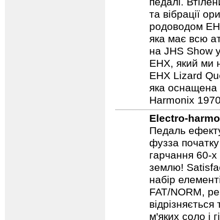
педалі. Втілен
та вібрації о
родоводом EHX
яка має всю а
на JHS Show у
EHX, який ми 
EHX Lizard Qu
яка оснащена р
Harmonix 1970
Electro-harmo
Педаль ефекту
фузза початку
гарчання 60-х
землю! Satisf
набір елемент
FAT/NORM, рег
відрізняється
м'яких соло і 