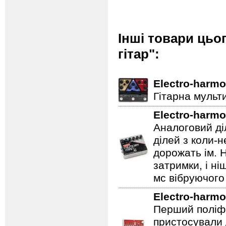
Інші товари цьо
гітар":
Electro-harmo
Гітарна мульт
Electro-harmo
Аналоговий ді
ділей з коли-
дорожать ім. 
затримки, і н
мс вібруючого 
Electro-harmo
Перший поліфо
пристосували 