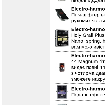
педалі з Дода
Electro-harmo
Пітч-шіфтер ві
рухомих части
Electro-harmo
Holy Grail Plu
Nano: spring, 
вам можливіст
Electro-harmo
44 Magnum гіт
видає повні 44
з чотирма два
зможете накру
Electro-harmo
Педаль ефекту