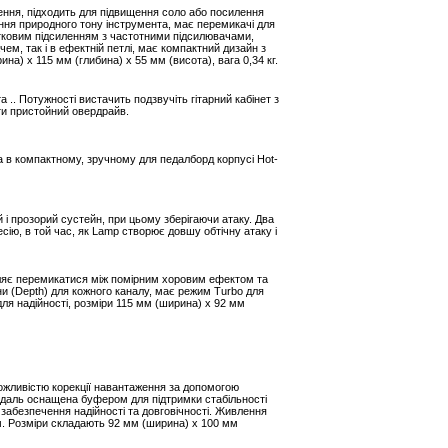
ення, підходить для підвищення соло або посилення
ення природного тону інструмента, має перемикачі для
тковим підсиленням з частотними підсилювачами,
ем, так і в ефектній петлі, має компактний дизайн з
а) x 115 мм (глибина) x 55 мм (висота), вага 0,34 кг.
 .. Потужності вистачить подзвучіть гітарний кабінет з
ти пристойний овердрайв.
на в компактному, зручному для педалборд корпусі Hot-
 і прозорий сустейн, при цьому зберігаючи атаку. Два
ію, в той час, як Lamp створює довшу обтічну атаку і
воляє перемикатися між помірним хоровим ефектом та
и (Depth) для кожного каналу, має режим Turbo для
 для надійності, розміри 115 мм (ширина) x 92 мм
можливістю корекції навантаження за допомогою
едаль оснащена буфером для підтримки стабільності
 забезпечення надійності та довговічності. Живлення
м. Розміри складають 92 мм (ширина) x 100 мм