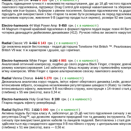
Radial
ELEVATOR
9 720
6 318
грн. (
є в наявності
)
Педаль підвищення гучності з можливістю налаштування, дає до 18 дБ чистого підсил
лампового підсилювача, підтримує Drag Control для корекції навантаження та збереж
вибору між true-bypass, буфером з рівнем посилення, базовим підсилювачем та дода
підходить для використання з бас-гітарою та може бути розміщена як перед підсилювач
металевим корпусом, живлення 9 В (адаптер продається окремо), розміри 92 мм (ширин
Electro-harmonix
44 Watt Power Amp
9 450
грн. (
є в наявності
)
44 Magnum гітарний крайовий підсилювач в форматі підлоги педалі видає повні 44 Ватта
чотирма дванадцяти дюймовими динаміками (412). Ручкою гейна ви зможете накрути
Radial
Classic V9
9 450
6 143
грн. (
є в наявності
)
Це оновлена версія бестселера - педалі дісторшна Tonebone Hot British ™. Реалізова
British V9 має ті ж характером і душею, що і оригінал.
Electro-harmonix
White Finger
9 180
4 865
грн. (
є в наявності
)
Аналоговий оптичний компресор, подібно до свого родича Black Finger, створює довгий
режиму компрессирования: Led забезпечує більш яскраву атаку і прямолінійну компрес
м'яку компресію. White Finger є гідною альтернативою своєму лампового аналогу.
Radial
Vienna Chorus
8 640
5 270
грн. (
є в наявності
)
Двоканальна аналогова хорус-педаль, імітує ефект обертового динаміка Leslie, доз
інтенсивним вібрато, оснащена незалежними регуляторами швидкості (Rate) та глибин
інтенсивнішого ефекту, живлення 9 В постійного струму, конструкція з 14-гігової сталі
(глибина) x 55 мм (висота), вага 0,34 кг.
Electro-harmonix
Holy Grail Neo
8 100
грн. (
є в наявності
)
Гітарна педаль ефекту реверберації.
Radial
BigShot PB1
7 830
5 090
грн. (
є в наявності
)
Активна педаль бустера класу A, забезпечує до 15 дБ чистого підсилення сигналу з 
регулятора Drag™, що дозволяє відновити природний тон та динаміку інструмента. П
сигналу при використанні довгих кабелів та ланцюгів педалей. Виготовлена з сталі для
здійснюється від стандартного адаптера 9 В постійного струму з центральним мінусо
(глибина) x 51 мм (висота), вага — 0,56 кг.