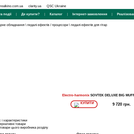
realkino.com.ua
clarity.ua
QSC Ukraine
а події
|
Де купити?
|
Каталог
|
Інтернет-замовлення
|
Реалізова
тарне обладнання
\
педалі ефектів / процесори
\
педалі ефектів для гітар
Electro-harmonix
SOVTEK DELUXE BIG MUFF
КУПИТИ
9 720 грн.
 і характеристики
ернативні товари
 товари цього виробника розділу