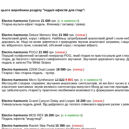
 цього виробника розділу "педалі ефектів для гітар":
Electro-harmonix
Epitome
21 600
грн. (
є в наявності
)
Гітарна мульти-ефект педаль. Фленжер / октавер / ревер.
Electro-harmonix
Deluxe Memory Man
21 060
грн. (
немає
)
Аналоговий ділей, хорус і вібрато. Найбільш затребуваний аналоговий ділей з коли-не
дорожать ім. Ніщо не може зрівнятися з природним звуком аналогової затримки, і ніщо
мс вібруючого луни; соковитий, об'ємний хорус і яскраве вібрато.
Electro-harmonix
POG2
21 060
грн. (
немає
)
Перший поліфонічний октавний генератор POG, який гітаристи пристосували для створ
гітари, до багатого і прозорого симфонічного звучання. Звучання церковного органу. 
педаль в запісяхThe White Stripes
Electro-harmonix
22500 Dual Looper
18 090
грн. (
немає
)
Гітарна / бас-гітарна педаль - лупер.
Electro-harmonix
Micro Synthesizer
17 820
9 801
грн. (
є в наявності
)
Microsynth створює справжнє звучання аналогових синтезаторів, як ми його чуємо в з
класичних вантажних звуків великого синтезатора минулого Moog до кастом приладів.
що забезпечують гітаристу практично необмежені можливості у формуванні аналогови
Electro-harmonix
Grand Canyon Delay and Looper
16 200
грн. (
немає
)
Універсальна педаль ділей. Від цифрового до теплого плівкового відлуння разом з рев
Electro-harmonix
MOD REX
16 200
грн. (
є в наявності
)
Педаль ефектів "модуляції".
Electro-harmonix
Ravish Sitar Pedal
15 390
грн. (
немає
)