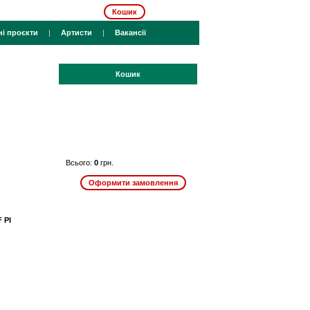
Кошик
ні проєкти
|
Артисти
|
Вакансії
Кошик
Всього:
0
грн.
 PI