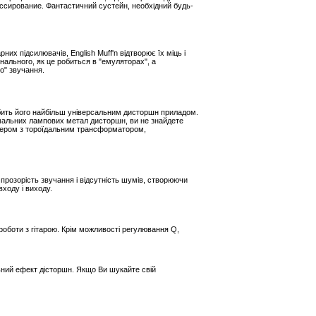
ссирование. Фантастичний сустейн, необхідний будь-
х підсилювачів, English Muff'n відтворює їх міць і
нального, як це робиться в "емуляторах", а
о" звучання.
обить його найбільш універсальним дисторшн приладом.
ремальних лампових метал дисторшн, ви не знайдете
птером з тороїдальним трансформатором,
прозорість звучання і відсутність шумів, створюючи
входу і виходу.
роботи з гітарою. Крім можливості регулювання Q,
ьний ефект дісторшн. Якщо Ви шукайте свій