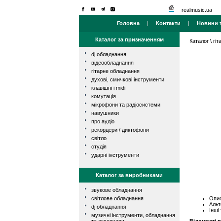
realmusic.ua
Головна
|
Контакти
|
Новини т
Каталог за призначенням
Каталог
\
гі
dj обладнання
відеообладнання
гітарне обладнання
духові, смичкові інструменти
клавішні і midi
комутація
мікрофони та радіосистеми
навушники
про аудіо
рекордери / диктофони
світло
студія
ударні інструменти
Каталог за виробниками
звукове обладнання
Опис
світлове обладнання
Альт
dj обладнання
Інші
музичні інструменти, обладнання