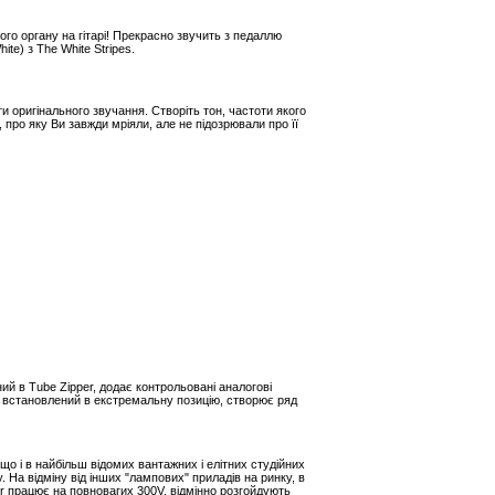
го органу на гітарі! Прекрасно звучить з педаллю
e) з The White Stripes.
и оригінального звучання. Створіть тон, частоти якого
 про яку Ви завжди мріяли, але не підозрювали про її
й в Tube Zipper, додає контрольовані аналогові
р, встановлений в екстремальну позицію, створює ряд
о і в найбільш відомих вантажних і елітних студійних
На відміну від інших "лампових" приладів на ринку, в
r працює на повновагих 300V, відмінно розгойдують