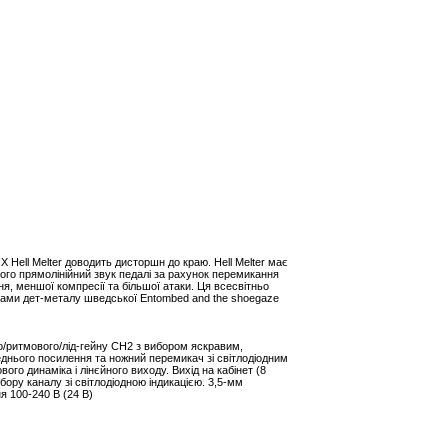
ell Melter доводить дисторшн до краю. Hell Melter має
ого прямолінійний звук педалі за рахунок перемикання
ня, меншої компресії та більшої атаки. Ця всесвітньо
ками дет-металу шведської Entombed and the shoegaze
о/ритмового/лід-гейну CH2 з вибором яскравим,
днього посилення та ножний перемикач зі світлодіодним
го динаміка і лінєйного виходу. Вихід на кабінет (8
ору каналу зі світлодіодною індикацією. 3,5-мм
я 100-240 В (24 В)