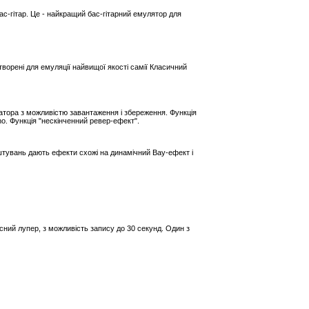
ас-гітар. Це - найкращий бас-гітарний емулятор для
ворені для емуляції найвищої якості самії Класичний
ратора з можливістю завантаження і збереження. Функція
Echo. Функція "нескінченний ревер-ефект".
штувань дають ефекти схожі на динамічний Вау-ефект і
кісний лупер, з можливість запису до 30 секунд. Один з