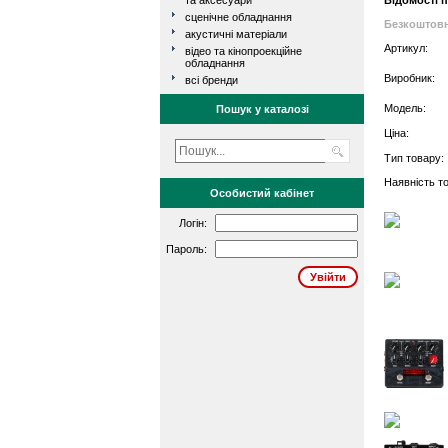
та аксесуари
Відомості 
сценічне обладнання
Безкоштовн
акустичні матеріали
Артикул:
відео та кінопроекційне
обладнання
Виробник:
всі бренди
Модель:
Пошук у каталозі
Ціна:
Тип товару:
Наявність то
Особистий кабінет
Логін:
Пароль: