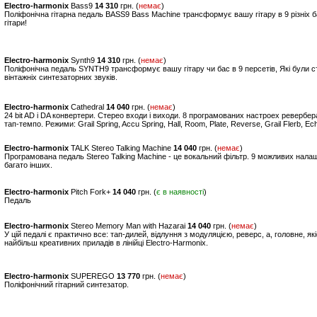
Electro-harmonix
Bass9
14 310
грн. (
немає
)
Поліфонічна гітарна педаль BASS9 Bass Machine трансформує вашу гітару в 9 різніх б
гітари!
Electro-harmonix
Synth9
14 310
грн. (
немає
)
Поліфонічна педаль SYNTH9 трансформує вашу гітару чи бас в 9 персетів, Які були ст
вінтажніх синтезаторних звуків.
Electro-harmonix
Cathedral
14 040
грн. (
немає
)
24 bit AD і DA конвертери. Стерео входи і виходи. 8 програмованих настроех ревербе
тап-темпо. Режими: Grail Spring, Accu Spring, Hall, Room, Plate, Reverse, Grail Flerb, 
Electro-harmonix
TALK Stereo Talking Machine
14 040
грн. (
немає
)
Програмована педаль Stereo Talking Machine - це вокальний фільтр. 9 можливих нала
багато інших.
Electro-harmonix
Pitch Fork+
14 040
грн. (
є в наявності
)
Педаль
Electro-harmonix
Stereo Memory Man with Hazarai
14 040
грн. (
немає
)
У цій педалі є практично все: тап-дилей, відлуння з модуляцією, реверс, а, головне, я
найбільш креативних приладів в лінійці Electro-Harmonix.
Electro-harmonix
SUPEREGO
13 770
грн. (
немає
)
Поліфонічний гітарний синтезатор.