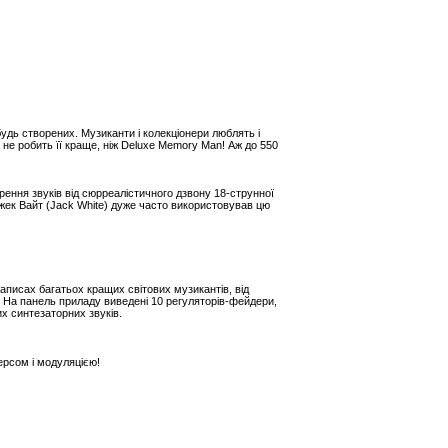
будь створених. Музиканти і колекціонери люблять і
 не робить її краще, ніж Deluxe Memory Man! Аж до 550
ення звуків від сюрреалістичного дзвону 18-струнної
Джек Вайт (Jack White) дуже часто використовував цю
аписах багатьох кращих світових музикантів, від
 На панель приладу виведені 10 регуляторів-фейдери,
х синтезаторних звуків.
ерсом і модуляцією!