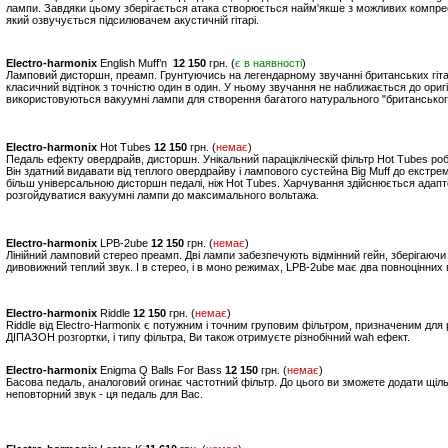
лампи. Завдяки цьому зберігається атака створюється найм'якше з можливих компре
який озвучується підсилювачем акустичній гітарі.
Electro-harmonix
English Muff’n
12 150
грн. (
є в наявності
)
Ламповий дисторшн, преамп. Грунтуючись на легендарному звучанні британських гітарни
класичний відтінок з точністю один в один. У ньому звучання не наближається до оригі
використовуються вакуумні лампи для створення багатого натурального "британськог
Electro-harmonix
Hot Tubes
12 150
грн. (
немає
)
Педаль ефекту овердрайв, дисторшн. Унікальний парацікліческій фільтр Hot Tubes р
Він здатний видавати від теплого овердрайву і лампового сустейна Big Muff до екст
більш універсальною дисторшн педалі, ніж Hot Tubes. Харчування здійснюється ада
розгойдуватися вакуумні лампи до максимального вольтажа.
Electro-harmonix
LPB-2ube
12 150
грн. (
немає
)
Лінійний ламповий стерео преамп. Дві лампи забезпечують відмінний гейн, зберігаючи 
дивовижний теплий звук. І в стерео, і в моно режимах, LPB-2ube має два повноцінних 
Electro-harmonix
Riddle
12 150
грн. (
немає
)
Riddle від Electro-Harmonix є потужним і точним груповим фільтром, призначеним для 
ДІПАЗОН розгортки, і типу фільтра, Ви також отримуєте різнобічний wah ефект.
Electro-harmonix
Enigma Q Balls For Bass
12 150
грн. (
немає
)
Басова педаль, аналоговий огинає частотний фільтр. До цього ви зможете додати щіл
неповторний звук - ця педаль для Вас.