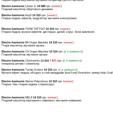
Перша педаль емулююча звучання ситара від Electro-Harmonix!
Electro-harmonix
Lester-G
14 580
грн. (
немає
)
Гітарний емулятор обертового динаміка.
Electro-harmonix
Key9
14 310
грн. (
немає
)
Гітарна педаль ефектів, модулятор звучання електропіано.
Electro-harmonix
TONE TATTOO
14 310
грн. (
немає
)
Гітарна педаль мульти-ефектів: дисторшн, дилей, хорус. Блок живлення.
Electro-harmonix
B9 Organ Machine
14 310
грн. (
немає
)
Гітара емулятор звучання органу.
Electro-harmonix
C9 Organ Machine
14 310
грн. (
є в наявності
)
Гітарний емулятор звучання органу.
Electro-harmonix
Clockworks
14 310
7 871
грн. (
є в наявності
)
генератор ритмів / секвенсер.
Electro-harmonix
Turnip Greens
14 310
грн. (
є в наявності
)
Мульти-ефект педаль об'єднує в собі овердрайв Soul Food Overdrive і ревер Holy Grai
Electro-harmonix
Stereo Polychorus
14 310
грн. (
немає
)
Гітарна / бас-гітарна педаль стереохорус.
Electro-harmonix
MEL9
14 310
грн. (
немає
)
Гітарний емулятор вантажного плівкового звучання клавішних.