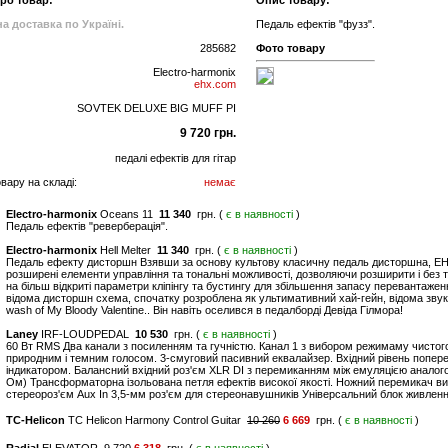
про товар:
Опис товару:
а доставка по Україні.
Педаль ефектів "фузз".
285682
Фото товару
Electro-harmonix
ehx.com
SOVTEK DELUXE BIG MUFF PI
9 720 грн.
педалі ефектів для гітар
вару на складі:
немає
Electro-harmonix
Oceans 11
11 340
грн. (
є в наявності
)
Педаль ефектів "реверберація".
Electro-harmonix
Hell Melter
11 340
грн. (
є в наявності
)
Педаль ефекту дисторшн Взявши за основу культову класичну педаль дисторшна, EHX H
розширені елементи управління та тональні можливості, дозволяючи розширити і без т
на більш відкриті параметри кліпінгу та бустингу для збільшення запасу перевантажен
відома дисторшн схема, спочатку розроблена як ультимативний хай-гейн, відома зву
wash of My Bloody Valentine.. Він навіть оселився в педалборді Девіда Гілмора!
Laney
IRF-LOUDPEDAL
10 530
грн. (
є в наявності
)
60 Вт RMS Два канали з посиленням та гучністю. Канал 1 з вибором режимаму чистог
природним і темним голосом. 3-смуговий пасивний еквалайзер. Вхідний рівень попере
індикатором. Балансний вхідний роз'єм XLR DI з перемиканням між емуляцією аналогово
Ом) Трансформаторна ізольована петля ефектів високої якості. Ножний перемикач виб
стереороз'єм Aux In 3,5-мм роз'єм для стереонавушників Універсальний блок живленн
TC-Helicon
TC Helicon Harmony Control Guitar
10 260
6 669
грн. (
є в наявності
)