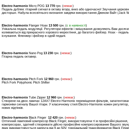
Electro-harmonix
Micro POG
13 770
грн. (
немає
)
Педаль дублює гітарний сигнал в октаву вгору, вниз або одночасно! Звучання церковно
дисторшн. Набула всесвітнього визнання завдяки використанню Джеком Вайт (Jack Whit
Electro-harmonix
Flanger Hoax
13 500
грн. (
є в наявності
)
Унікальна педаль модуляції. Регулятори ефектів і змішування дозволяють Вам досягат
коливаються від прекрасного хорового мерехтіння, до багатого фейзер. Hoax - педаль,
існування. Фленжер і фейзер в одній педалі.
Electro-harmonix
Nano Pog
13 230
грн. (
немає
)
Гітарна педаль октавер.
Electro-harmonix
Pitch Fork
12 960
грн. (
немає
)
Pitch Fork Polyphonic Pitch Shifter
Electro-harmonix
Tube Zipper
12 960
грн. (
немає
)
Створене на двох лампах 12AX7 Electro-Harmonix переміщення фільтрів, запатентовани
гармоніки сигналу Вашої гітари. У класичному стилі Electro-Harmonix кожен регулято
нових відтінків.
Electro-harmonix
Black Finger
12 420
грн. (
немає
)
Оптичний ламповий компресор Black Finger, використовуючи ті ж професійні рішення, щ
компресорах, здатний створювати дійсно професійне компрессирование Вашого звуку. 
яких використовується напруга від 9 до 50V, тороїдальний трансформатор Black Finge