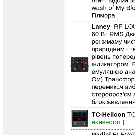
гейн, відома 
wash of My Blo
Гілмора!
Laney
IRF-L
60 Вт RMS Два
режимаму чист
природним і т
рівень попере
індикатором. 
емуляцією анал
Ом) Трансформ
перемикач виб
стереороз'єм 
блок живлення
TC-Helicon
TC
наявності
)
Radial
ELEVA