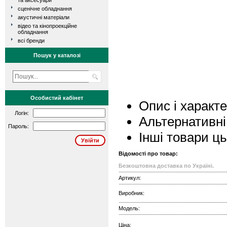
та аксесуари
сценічне обладнання
акустичні матеріали
відео та кінопроекційне
обладнання
всі бренди
Пошук у каталозі
Особистий кабінет
Опис і характ
Логін:
Альтернативні
Пароль:
Інші товари ц
Відомості про товар:
Безкоштовна доставка по Україні.
Артикул:
Виробник:
Модель:
Ціна: