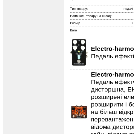
Тип товару:
педалі
Наявність товару на складі:
Розмір
0.
Вага
Electro-harmo
Педаль ефекті
Electro-harmo
Педаль ефекту
дисторшна, EH
розширені еле
розширити і б
на більш відкр
перевантаженн
відома дистор