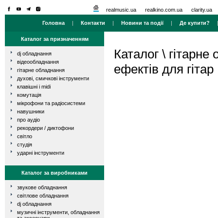
realmusic.ua
realkino.com.ua
clarity.ua
Головна
|
Контакти
|
Новини та події
|
Де купити?
Каталог за призначенням
Каталог
\
гітарне
dj обладнання
відеообладнання
ефектів для гітар
гітарне обладнання
духові, смичкові інструменти
клавішні і midi
комутація
мікрофони та радіосистеми
навушники
про аудіо
рекордери / диктофони
світло
студія
ударні інструменти
Каталог за виробниками
звукове обладнання
світлове обладнання
dj обладнання
музичні інструменти, обладнання