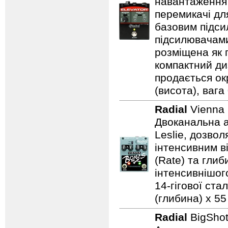
навантаження 
перемикачі дл
базовим підси
підсилювачами
розміщена як п
компактний ди
продається ок
(висота), вага 
Radial
Vienna
Двоканальна а
Leslie, дозво
інтенсивним в
(Rate) та гли
інтенсивнішого
14-гігової ста
(глибина) x 55 
Radial
BigSho