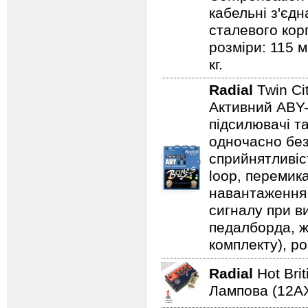
кабельні з'єдн
сталевого кор
розміри: 115 м
кг.
Radial
Twin Ci
Активний ABY-
підсилювачі т
одночасно без
сприйнятливіст
loop, перемик
навантаження 
сигналу при в
педалборда, ж
комплекту), ро
Radial
Hot Bri
Лампова (12AХ