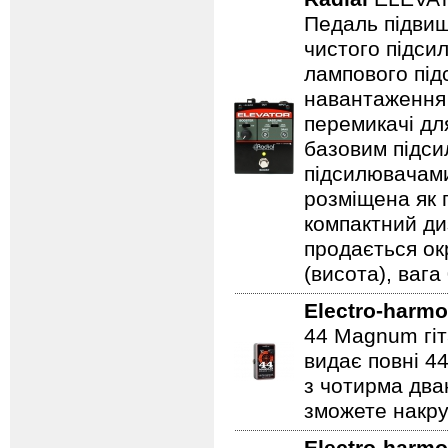
Педаль підвищ
чистого підси
лампового підс
навантаження 
перемикачі дл
базовим підси
підсилювачами
розміщена як п
компактний ди
продається ок
(висота), вага 
Electro-harmo
44 Magnum гіт
видає повні 44
з чотирма два
зможете накру