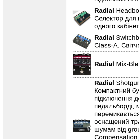
Radial
Headbo
Селектор для 
одного кабінет
Radial
Switch
Class-A. Світч
Radial
Mix-Bl
Radial
Shotgu
Компактний бу
підключення д
педальборді, 
перемикається
оснащений тр
шумам від gro
Compensation 