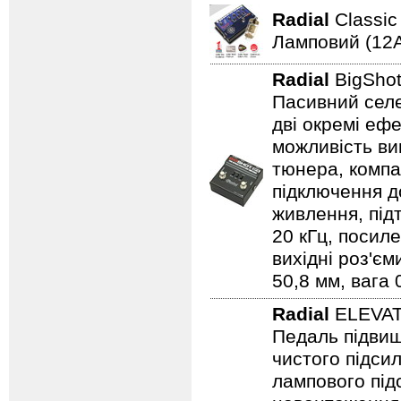
Radial
Classi
Ламповий (12A
Radial
BigSho
Пасивний селе
дві окремі ефе
можливість ви
тюнера, компа
підключення д
живлення, під
20 кГц, посиле
вихідні роз'єм
50,8 мм, вага 0
Radial
ELEVA
Педаль підвищ
чистого підси
лампового підс