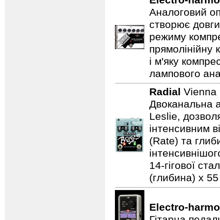
Electro-harmo
Аналоговий оп
створює довги
режиму компре
прямолінійну 
і м'яку компре
лампового ана
Radial
Vienna
Двоканальна а
Leslie, дозво
інтенсивним в
(Rate) та гли
інтенсивнішого
14-гігової ста
(глибина) x 55 
Electro-harmo
Гітарна педал