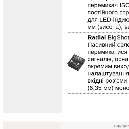
перемикач ISO
постійного ст
для LED-індика
мм (висота), ва
Radial
BigShot
Пасивний селе
перемикатися 
сигналів, осн
окремим вихо
налаштування,
вхідні роз'єми
(6,35 мм) моно
Copyright