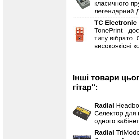
класичного пр
легендарний Ді
TC Electronic
TonePrint - д
типу вібрато. 
високоякісні к
Інші товари цьо
гітар":
Radial
Headbo
Селектор для 
одного кабінет
Radial
TriMod