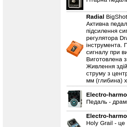
Radial
BigSho
Активна педал
підсилення си
регулятора Dr
інструмента. 
сигналу при в
Виготовлена з 
Живлення здій
струму з цент
мм (глибина) x
Electro-harmo
Педаль - драм
Electro-harmo
Holy Grail - 