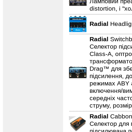
Ламповий преам
distortion, і "
Radial
Headli
Radial
Switch
Селектор підс
Class-A, оптр
трансформатор
Drag™ для збе
підсилення, д
режимах ABY а
включення/вим
середніх част
струму, розмір
Radial
Cabbo
Селектор для 
підсилювача п