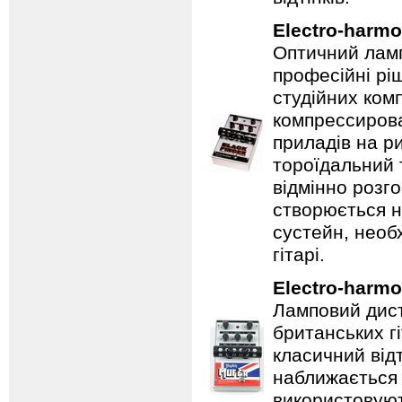
Electro-harmo
Оптичний ламп
професійні рі
студійних ком
компрессирова
приладів на ри
тороїдальний 
відмінно розг
створюється 
сустейн, необ
гітарі.
Electro-harmo
Ламповий дист
британських гі
класичний відт
наближається 
використовуют