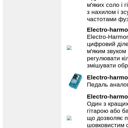
м'яких соло і 
з нахилом і зс
частотами фуз
Electro-harmo
Electro-Harmo
цифровий діле
м'яким звуком
регулювати кіл
змішувати обр
Electro-harmo
Педаль аналог
Electro-harmo
Один з кращих
гітарою або ба
що дозволяє п
шовковистим с