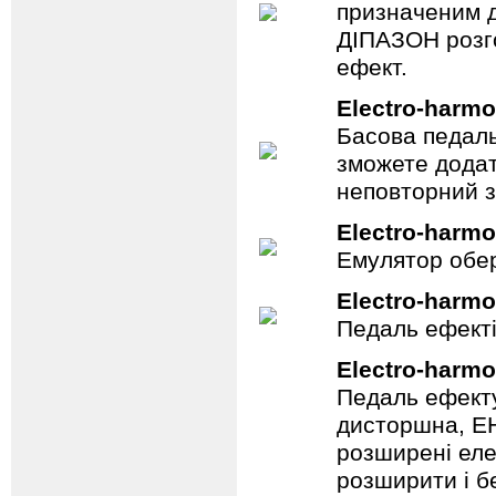
призначеним д
ДІПАЗОН розго
ефект.
Electro-harmo
Басова педаль
зможете додат
неповторний з
Electro-harmo
Емулятор обер
Electro-harmo
Педаль ефекті
Electro-harmo
Педаль ефекту
дисторшна, EH
розширені еле
розширити і б