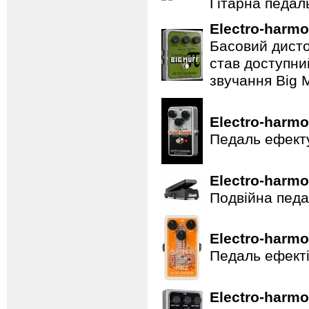
Гітарна педал
Electro-harmo
Басовий дисто
став доступни
звучання Big M
Electro-harmo
Педаль ефекту
Electro-harmo
Подвійна педа
Electro-harmo
Педаль ефекті
Electro-harmo