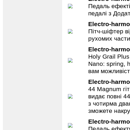
Педаль ефекті
педалі з Дода
Electro-harmo
Пітч-шіфтер ві
рухомих части
Electro-harmo
Holy Grail Plu
Nano: spring, 
вам можливіст
Electro-harmo
44 Magnum гіт
видає повні 44
з чотирма два
зможете накру
Electro-harmo
Педаль ефекту