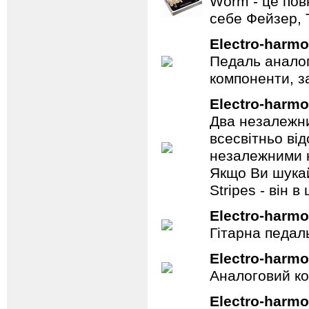
Worm - це пов
себе Фейзер, 
Electro-harmo
Педаль аналог
компоненти, з
Electro-harmo
Два незалежни
всесвітньо ві
незалежними н
Якщо Ви шукай
Stripes - він в 
Electro-harmo
Гітарна педал
Electro-harmo
Аналоговий ко
Electro-harmo