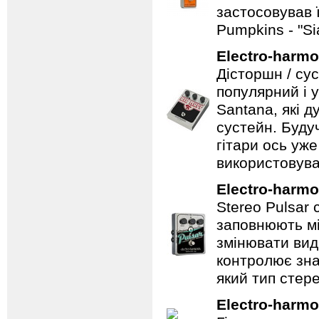
застосовував 
Pumpkins - "S
Electro-harmo
Дісторшн / су
популярний і у
Santana, які д
сустейн. Будуч
гітари ось уже
використовува
Electro-harmo
Stereo Pulsar
заповнюють мі
змінювати вид
контролює зна
який тип стер
Electro-harmo