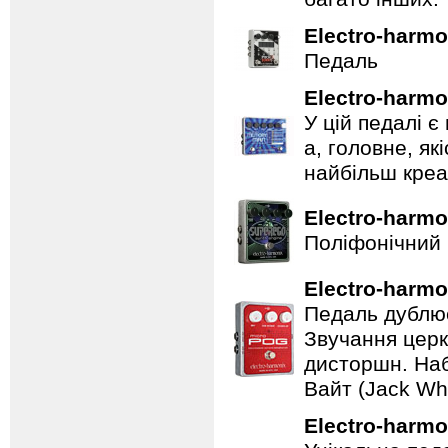
Electro-harmo
Педаль
Electro-harmo
У цій педалі є
а, головне, як
найбільш креат
Electro-harmo
Поліфонічний 
Electro-harmo
Педаль дублює
Звучання церк
дисторшн. Наб
Вайт (Jack Whi
Electro-harmo