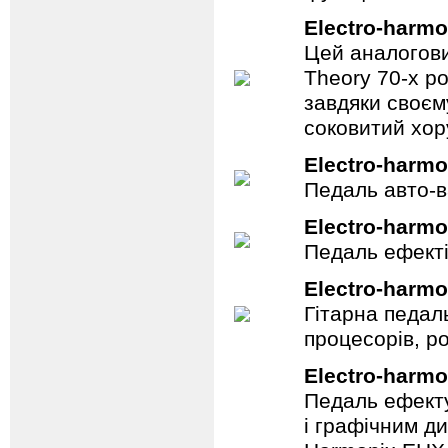
Electro-harmo
Цей аналогови
Theory 70-х р
завдяки своєм
соковитий хору
Electro-harmo
Педаль авто-в
Electro-harmo
Педаль ефекті
Electro-harmo
Гітарна педал
процесорів, р
Electro-harmo
Педаль ефекту
і графічним д