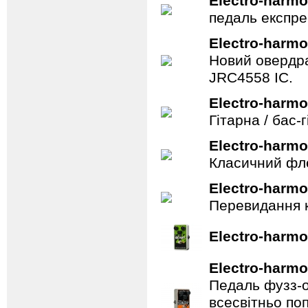
Electro-harmo
педаль експре
Electro-harmo
Новий овердра
JRC4558 IC.
Electro-harmo
Гітарна / бас
Electro-harmo
Класичний фле
Electro-harmo
Перевидання к
Electro-harmo
Electro-harmo
Педаль фузз-о
всесвітньо по