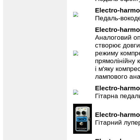
Electro-harmo
Педаль-вокоде
Electro-harmo
Аналоговий оп
створює довги
режиму компре
прямолінійну 
і м'яку компре
лампового ана
Electro-harmo
Гітарна педал
Electro-harmo
Гітарний лупе