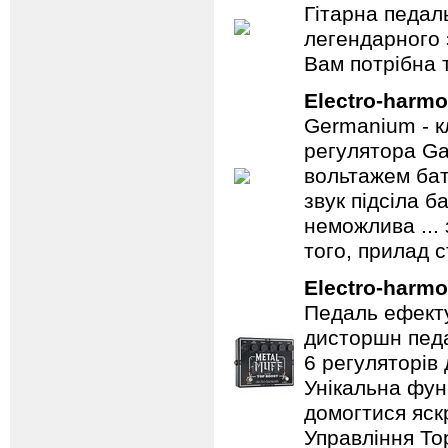
Гітарна педал
легендарного 
Вам потрібна т
Electro-harmo
Germanium - к
регулятора Ga
вольтажем бат
звук підсіла б
неможлива ...
того, прилад 
Electro-harmo
Педаль ефекту
дисторшн педа
6 регуляторів
Унікальна фун
домогтися яскр
Управління To