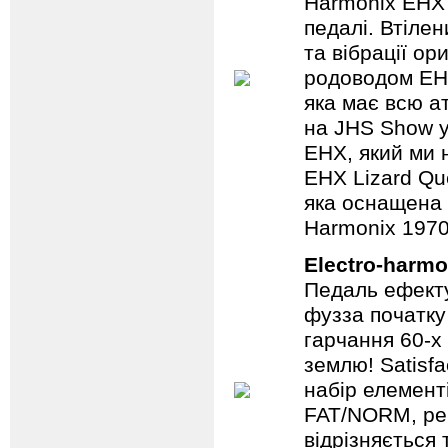
Harmonix EHX 
педалі. Втілен
та вібрації о
родоводом EHX
яка має всю а
на JHS Show у
EHX, який ми 
EHX Lizard Qu
яка оснащена р
Harmonix 1970
Electro-harmo
Педаль ефекту
фузза початку
гарчання 60-х
землю! Satisf
набір елемент
FAT/NORM, рег
відрізняється