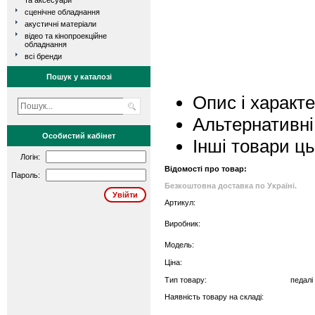
та аксесуари
сценічне обладнання
акустичні матеріали
відео та кінопроекційне
обладнання
всі бренди
Пошук у каталозі
Опис і характ
Альтернативні
Особистий кабінет
Інші товари ц
Логін:
Відомості про товар:
Пароль:
Безкоштовна доставка по Україні.
Артикул:
Виробник:
Модель:
Ціна:
Тип товару:
педалі
Наявність товару на складі: