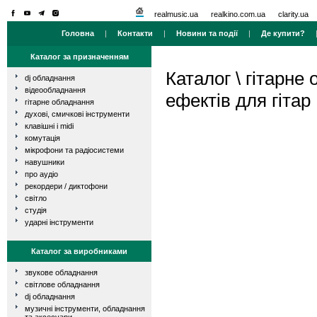
realmusic.ua
realkino.com.ua
clarity.ua
Головна
|
Контакти
|
Новини та події
|
Де купити?
Каталог за призначенням
Каталог
\
гітарне
dj обладнання
відеообладнання
ефектів для гітар
гітарне обладнання
духові, смичкові інструменти
клавішні і midi
комутація
мікрофони та радіосистеми
навушники
про аудіо
рекордери / диктофони
світло
студія
ударні інструменти
Каталог за виробниками
звукове обладнання
світлове обладнання
dj обладнання
музичні інструменти, обладнання