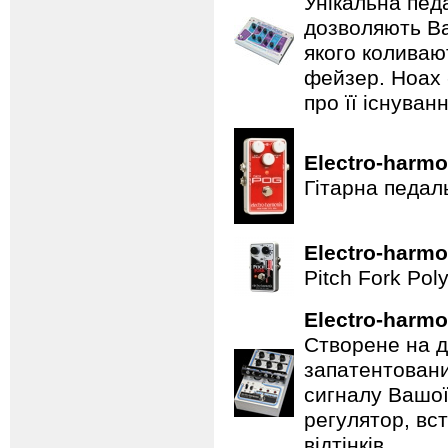
Унікальна пед
дозволяють Ва
якого коливаю
фейзер. Hoax 
про її існуван
Electro-harmo
Гітарна педал
Electro-harmo
Pitch Fork Poly
Electro-harmo
Створене на д
запатентовани
сигналу Вашої
регулятор, вс
відтінків.