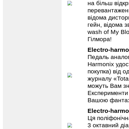
на більш відкр
перевантаженн
відома дистор
гейн, відома 
wash of My Blo
Гілмора!
Electro-harmo
Педаль аналог
Harmonix удос
покупка) від 
журналу «Total
можуть Вам зн
Експерименти 
Вашою фантазі
Electro-harmo
Ця поліфонічна
3 октавний ді