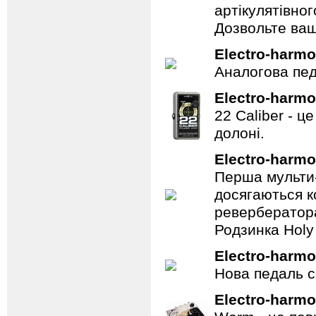
артікулятівног
Дозвольте ваш
Electro-harmo
Аналогова педа
Electro-harmo
22 Caliber - ц
долоні.
Electro-harmo
Перша мульти-
досягаються к
ревербератора
Родзинка Holy 
Electro-harmo
Нова педаль се
Electro-harmo