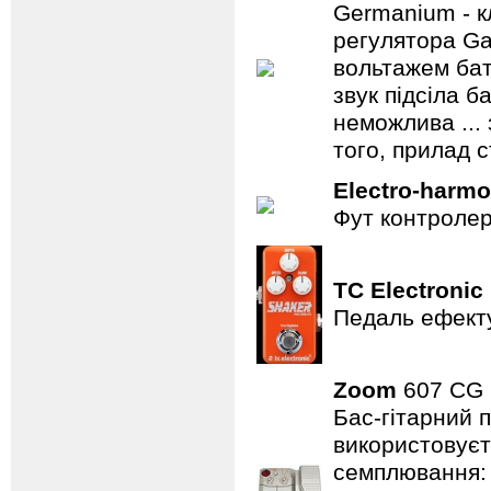
Germanium - к
регулятора Ga
вольтажем бат
звук підсіла б
неможлива ...
того, прилад 
Electro-harmo
Фут контролер
TC Electronic
Педаль ефекту
Zoom
607 C
Бас-гітарний 
використовуєт
семплювання: 3