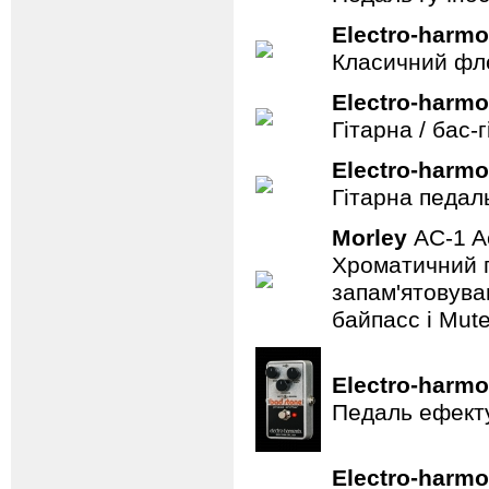
Electro-harmo
Класичний фле
Electro-harmo
Гітарна / бас
Electro-harmo
Гітарна педал
Morley
AC-1 A
Хроматичний п
запам'ятовува
байпасс і Mut
Electro-harmo
Педаль ефекту
Electro-harmo