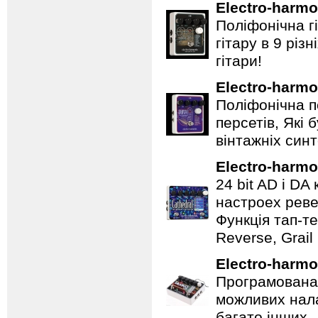
Electro-harmo
Поліфонічна 
гітару в 9 різ
гітари!
Electro-harmo
Поліфонічна п
персетів, Які 
вінтажніх синт
Electro-harmo
24 bit AD і D
настроех реве
Функція тап-те
Reverse, Grail
Electro-harmo
Програмована 
можливих нала
багато інших.