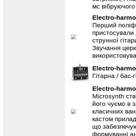
мс вібруючого 
Electro-harmo
Перший поліфо
пристосували 
струнної гітар
Звучання церк
використовува
Electro-harmo
Гітарна / бас-
Electro-harmo
Microsynth ст
його чуємо в з
класичних ван
кастом прилад
що забезпечую
формуванні ан