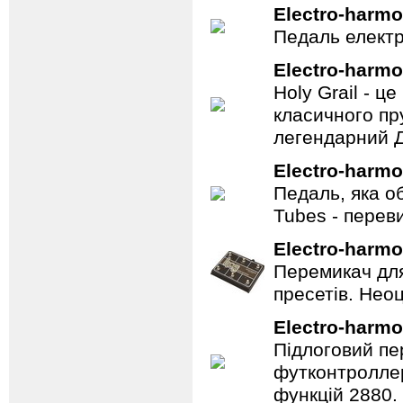
Electro-harmo
Педаль електр
Electro-harmo
Holy Grail - 
класичного пр
легендарний Ді
Electro-harmo
Педаль, яка о
Tubes - перев
Electro-harmo
Перемикач для
пресетів. Неоц
Electro-harmo
Підлоговий пер
футконтроллер
функцій 2880.