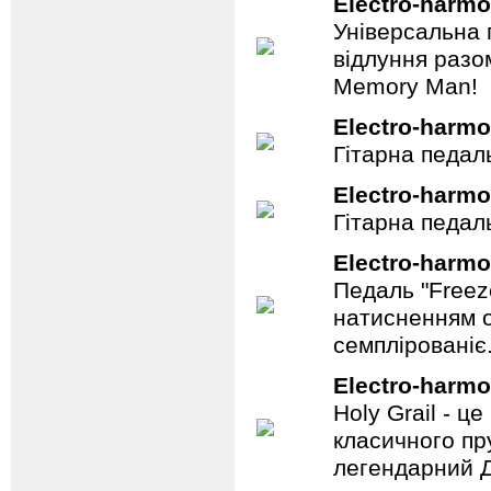
Electro-harmo
Універсальна 
відлуння разо
Memory Man!
Electro-harmo
Гітарна педал
Electro-harmo
Гітарна педаль
Electro-harmo
Педаль "Freez
натисненням од
семплірованіє
Electro-harmo
Holy Grail - 
класичного пр
легендарний Ді