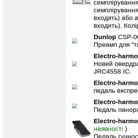
семплірування,
семплірування
входять) або 
входить). Колі
Dunlop
CSP-
Преамп для "т
Electro-harmo
Новий овердра
JRC4558 IC.
Electro-harmo
педаль експре
Electro-harmo
Педаль панор
Electro-harmo
наявності
)
Педаль гучнос