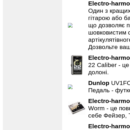
Electro-harmo
Один з кращих
гітарою або ба
що дозволяє п
шовковистим с
артікулятівног
Дозвольте ваш
Electro-harmo
22 Caliber - ц
долоні.
Dunlop
UV1F
Педаль - футк
Electro-harmo
Worm - це пов
себе Фейзер, 
Electro-harmo