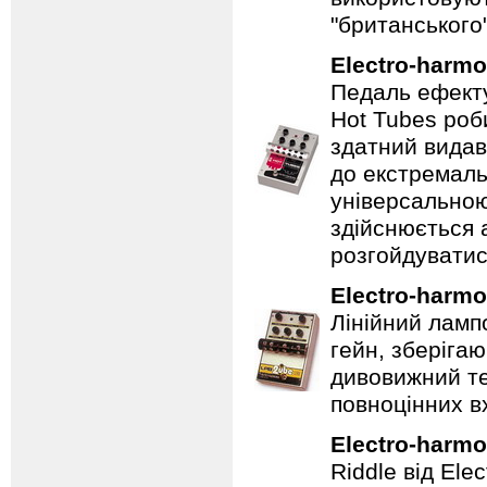
"британського
Electro-harmo
Педаль ефекту
Hot Tubes роб
здатний видав
до екстремаль
універсальною
здійснюється
розгойдуватис
Electro-harmo
Лінійний ламп
гейн, зберігаю
дивовижний те
повноцінних вх
Electro-harmo
Riddle від Ele