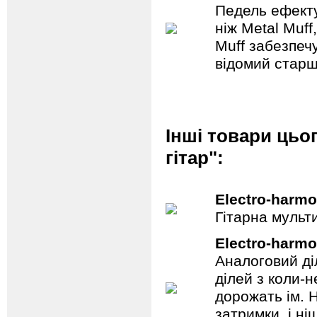
Педель ефекту
ніж Metal Muf
Muff забезпечу
відомий старш
Інші товари цьо
гітар":
Electro-harmo
Гітарна мульт
Electro-harmo
Аналоговий ді
ділей з коли-
дорожать ім. 
затримки, і н