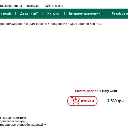
realkino.com.ua
clarity.ua
QSC Ukraine
а події
|
Де купити?
|
Каталог
|
Інтернет-замовлення
|
Реалізова
тарне обладнання
\
педалі ефектів / процесори
\
педалі ефектів для гітар
Electro-harmonix
Holy Grail
7 560 грн.
КУПИТИ
 і характеристики
ернативні товари
 товари цього виробника розділу