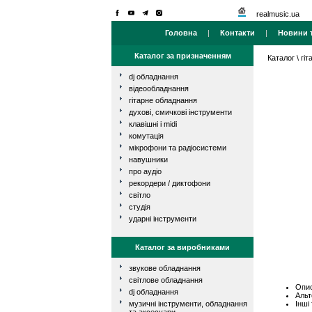
realmusic.ua
Головна
|
Контакти
|
Новини т
Каталог за призначенням
Каталог
\
гі
dj обладнання
відеообладнання
гітарне обладнання
духові, смичкові інструменти
клавішні і midi
комутація
мікрофони та радіосистеми
навушники
про аудіо
рекордери / диктофони
світло
студія
ударні інструменти
Каталог за виробниками
звукове обладнання
світлове обладнання
Опис
dj обладнання
Альт
Інші
музичні інструменти, обладнання