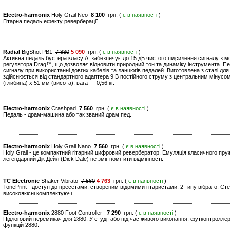
Electro-harmonix
Holy Grail Neo
8 100
грн. (
є в наявності
)
Гітарна педаль ефекту реверберації.
Radial
BigShot PB1
7 830
5 090
грн. (
є в наявності
)
Активна педаль бустера класу A, забезпечує до 15 дБ чистого підсилення сигналу з 
регулятора Drag™, що дозволяє відновити природний тон та динаміку інструмента. П
сигналу при використанні довгих кабелів та ланцюгів педалей. Виготовлена з сталі для
здійснюється від стандартного адаптера 9 В постійного струму з центральним мінусо
(глибина) x 51 мм (висота), вага — 0,56 кг.
Electro-harmonix
Crashpad
7 560
грн. (
є в наявності
)
Педаль - драм-машина або так званий драм пед.
Electro-harmonix
Holy Grail Nano
7 560
грн. (
є в наявності
)
Holy Grail - це компактний гітарний цифровий ревербератор. Емуляція класичного пр
легендарний Дік Дейл (Dick Dale) не зміг помітити відмінності.
TC Electronic
Shaker Vibrato
7 560
4 763
грн. (
є в наявності
)
TonePrint - доступ до пресетами, створеним відомими гітаристами. 2 типу вібрато. Стер
високоякісні комплектуючі.
Electro-harmonix
2880 Foot Controller
7 290
грн. (
є в наявності
)
Підлоговий перемикач для 2880. У студії або під час живого виконання, футконтролл
функцій 2880.