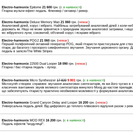
Electro-harmonix
Epitome
21 600
грн. (
є в наявності
)
Гітарна мульти-ефект педаль. Фленжер / октавер / ревер.
Electro-harmonix
Deluxe Memory Man
21 060
грн. (
немає
)
Аналоговий ділей, хорус і вібрато. Найбільш затребуваний аналоговий ділей з коли-не
дорожать ім. Ніщо не може зрівнятися з природним звуком аналогової затримки, і ніщо
мс вібруючого луни; соковитий, об'ємний хорус і яскраве вібрато.
Electro-harmonix
POG2
21 060
грн. (
немає
)
Перший поліфонічний октавний генератор POG, який гітаристи пристосували для створ
гітари, до багатого і прозорого симфонічного звучання. Звучання церковного органу. 
педаль в запісяхThe White Stripes
Electro-harmonix
22500 Dual Looper
18 090
грн. (
немає
)
Гітарна / бас-гітарна педаль - лупер.
Electro-harmonix
Micro Synthesizer
17 820
9 801
грн. (
є в наявності
)
Microsynth створює справжнє звучання аналогових синтезаторів, як ми його чуємо в з
класичних вантажних звуків великого синтезатора минулого Moog до кастом приладів.
що забезпечують гітаристу практично необмежені можливості у формуванні аналогови
Electro-harmonix
Grand Canyon Delay and Looper
16 200
грн. (
немає
)
Універсальна педаль ділей. Від цифрового до теплого плівкового відлуння разом з рев
Electro-harmonix
MOD REX
16 200
грн. (
є в наявності
)
Педаль ефектів "модуляції".