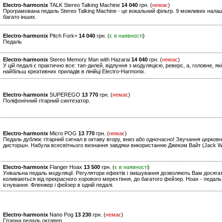
Electro-harmonix
TALK Stereo Talking Machine
14 040
грн. (
немає
)
Програмована педаль Stereo Talking Machine - це вокальний фільтр. 9 можливих нала
багато інших.
Electro-harmonix
Pitch Fork+
14 040
грн. (
є в наявності
)
Педаль
Electro-harmonix
Stereo Memory Man with Hazarai
14 040
грн. (
немає
)
У цій педалі є практично все: тап-дилей, відлуння з модуляцією, реверс, а, головне, я
найбільш креативних приладів в лінійці Electro-Harmonix.
Electro-harmonix
SUPEREGO
13 770
грн. (
немає
)
Поліфонічний гітарний синтезатор.
Electro-harmonix
Micro POG
13 770
грн. (
немає
)
Педаль дублює гітарний сигнал в октаву вгору, вниз або одночасно! Звучання церковно
дисторшн. Набула всесвітнього визнання завдяки використанню Джеком Вайт (Jack Whit
Electro-harmonix
Flanger Hoax
13 500
грн. (
є в наявності
)
Унікальна педаль модуляції. Регулятори ефектів і змішування дозволяють Вам досягат
коливаються від прекрасного хорового мерехтіння, до багатого фейзер. Hoax - педаль,
існування. Фленжер і фейзер в одній педалі.
Electro-harmonix
Nano Pog
13 230
грн. (
немає
)
Гітарна педаль октавер.