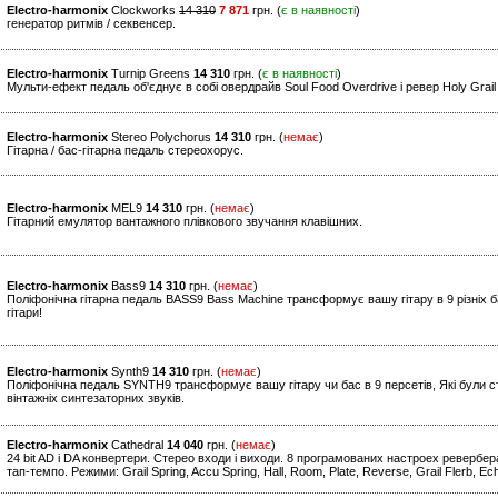
Electro-harmonix
Clockworks
14 310
7 871
грн. (
є в наявності
)
генератор ритмів / секвенсер.
Electro-harmonix
Turnip Greens
14 310
грн. (
є в наявності
)
Мульти-ефект педаль об'єднує в собі овердрайв Soul Food Overdrive і ревер Holy Grai
Electro-harmonix
Stereo Polychorus
14 310
грн. (
немає
)
Гітарна / бас-гітарна педаль стереохорус.
Electro-harmonix
MEL9
14 310
грн. (
немає
)
Гітарний емулятор вантажного плівкового звучання клавішних.
Electro-harmonix
Bass9
14 310
грн. (
немає
)
Поліфонічна гітарна педаль BASS9 Bass Machine трансформує вашу гітару в 9 різніх б
гітари!
Electro-harmonix
Synth9
14 310
грн. (
немає
)
Поліфонічна педаль SYNTH9 трансформує вашу гітару чи бас в 9 персетів, Які були ст
вінтажніх синтезаторних звуків.
Electro-harmonix
Cathedral
14 040
грн. (
немає
)
24 bit AD і DA конвертери. Стерео входи і виходи. 8 програмованих настроех ревербе
тап-темпо. Режими: Grail Spring, Accu Spring, Hall, Room, Plate, Reverse, Grail Flerb, 