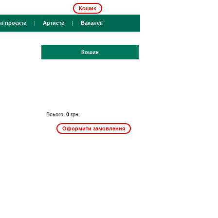
Кошик
ні проєкти
|
Артисти
|
Вакансії
Кошик
Всього:
0
грн.