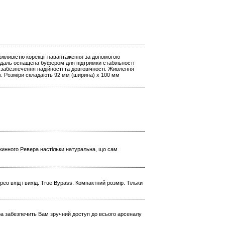
можливістю корекції навантаження за допомогою
едаль оснащена буфером для підтримки стабільності
 забезпечення надійності та довговічності. Живлення
м. Розміри складають 92 мм (ширина) x 100 мм
ужинного Ревера настільки натуральна, що сам
ео вхід і вихід. True Bypass. Компактний розмір. Тільки
ера забезпечить Вам зручний доступ до всього арсеналу