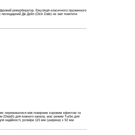
 цифровий ревербератор. Емуляція класичного пружинного
легендарний Дік Дейл (Dick Dale) не зміг помітити
воляє перемикатися між помірним хоровим ефектом та
и (Depth) для кожного каналу, має режим Turbo для
 для надійності, розміри 115 мм (ширина) x 92 мм