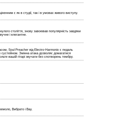
іненним є як в студії, так і в умовах живого виступу.
инулого століття, знову завоював популярність завдяки
вучне і елегантне.
сом, Soul Preacher від Electro-Harmonix є педаль
м сустейном. Змінна атака дозволяє домагатися
ольте вашій гітарі звучати без спотворень тембру.
емоло, Вибрато і Вау.