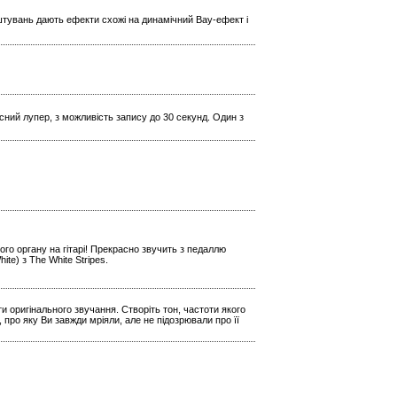
штувань дають ефекти схожі на динамічний Вау-ефект і
кісний лупер, з можливість запису до 30 секунд. Один з
го органу на гітарі! Прекрасно звучить з педаллю
e) з The White Stripes.
и оригінального звучання. Створіть тон, частоти якого
 про яку Ви завжди мріяли, але не підозрювали про її