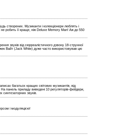
будь створених. Музиканти і колекціонери люблять і
 не робить її краще, ніж Deluxe Memory Man! Аж до 550
ення звуків від сюрреалістичного дзвону 18-струнної
Джек Вайт (Jack White) дуже часто використовував цю
аписах багатьох кращих світових музикантів, від
 На панель приладу виведені 10 регуляторів-фейдери,
х синтезаторних звуків.
ерсом і модуляцією!