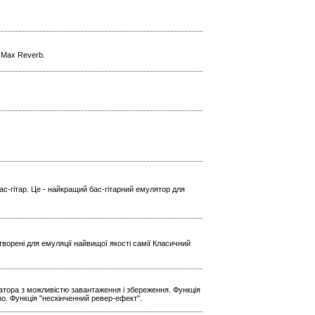
l Max Reverb.
ас-гітар. Це - найкращий бас-гітарний емулятор для
ворені для емуляції найвищої якості самії Класичний
ратора з можливістю завантаження і збереження. Функція
Echo. Функція "нескінченний ревер-ефект".