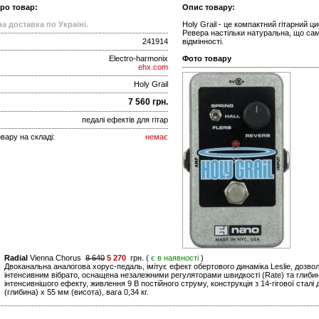
про товар:
Опис товару:
а доставка по Україні.
Holy Grail - це компактний гітарний
Ревера настільки натуральна, що сам 
241914
відмінності.
Electro-harmonix
Фото товару
ehx.com
Holy Grail
7 560 грн.
педалі ефектів для гітар
вару на складі:
немає
Radial
Vienna Chorus
8 640
5 270
грн. (
є в наявності
)
Двоканальна аналогова хорус-педаль, імітує ефект обертового динаміка Leslie, доз
інтенсивним вібрато, оснащена незалежними регуляторами швидкості (Rate) та глибин
інтенсивнішого ефекту, живлення 9 В постійного струму, конструкція з 14-гігової сталі
(глибина) x 55 мм (висота), вага 0,34 кг.