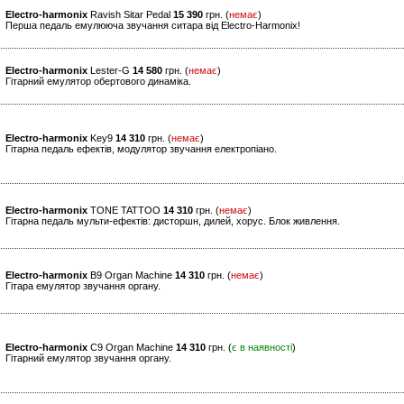
Electro-harmonix
Ravish Sitar Pedal
15 390
грн. (
немає
)
Перша педаль емулююча звучання ситара від Electro-Harmonix!
Electro-harmonix
Lester-G
14 580
грн. (
немає
)
Гітарний емулятор обертового динаміка.
Electro-harmonix
Key9
14 310
грн. (
немає
)
Гітарна педаль ефектів, модулятор звучання електропіано.
Electro-harmonix
TONE TATTOO
14 310
грн. (
немає
)
Гітарна педаль мульти-ефектів: дисторшн, дилей, хорус. Блок живлення.
Electro-harmonix
B9 Organ Machine
14 310
грн. (
немає
)
Гітара емулятор звучання органу.
Electro-harmonix
C9 Organ Machine
14 310
грн. (
є в наявності
)
Гітарний емулятор звучання органу.