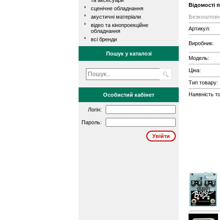
та аксесуари
Відомості 
сценічне обладнання
акустичні матеріали
Безкоштовн
відео та кінопроекційне
Артикул:
обладнання
всі бренди
Виробник:
Пошук у каталозі
Модель:
Ціна:
Тип товару:
Наявність то
Особистий кабінет
Логін:
Пароль: