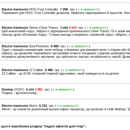
Electro-harmonix
HOG Foot Controller
7 290
грн. (
є в наявності
)
Перемикач для HOG. Foot Controller дозволяє зберігати і відтворювати 6 пресетів. Неоц
Electro-harmonix
Stereo Clone Theory
7 290
4 010
грн. (
є в наявності
)
Цей аналоговий хорус, вібрато є відтворення оригінального Clone Theory 70-х років м
своєму дуже об'ємному Хорус. Стерео виходи створюють соковитий хорус і вібрато, з
Electro-harmonix
Soul Preacher
6 480
грн. (
є в наявності
)
Один з кращих компресорів, коли-небудь створених для використання з гітарою або ба
ефекту, що дозволяє перемикати три режими атаки в поєднанні з довгим шовковисти
яскравого артікулятівного звучання, що забезпечує високу читабельність партій. Дозв
Electro-harmonix
22 Caliber
6 480
грн. (
є в наявності
)
22 Caliber - це 22 Вт головний гітарний підсилювач, який поміщається на долоні.
Dunlop
UV1FC
6 210
2 981
грн. (
є в наявності
)
Педаль - футконтоллер.
Electro-harmonix
Worm
6 210
грн. (
є в наявності
)
Worm - це повністю аналоговий мульти ефект процесор, що включає в себе Фейзер, Тр
 цього виробника розділу "педалі ефектів для гітар":