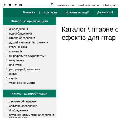
realmusic.ua
realkino.com.ua
clarity.ua
Головна
|
Контакти
|
Новини та події
|
Де купити?
Каталог за призначенням
Каталог
\
гітарне
dj обладнання
відеообладнання
ефектів для гітар
гітарне обладнання
духові, смичкові інструменти
клавішні і midi
комутація
мікрофони та радіосистеми
навушники
про аудіо
рекордери / диктофони
світло
студія
ударні інструменти
Каталог за виробниками
звукове обладнання
світлове обладнання
dj обладнання
музичні інструменти, обладнання