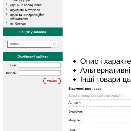
та аксесуари
сценічне обладнання
акустичні матеріали
відео та кінопроекційне
обладнання
всі бренди
Пошук у каталозі
Особистий кабінет
Опис і характ
Логін:
Альтернативні
Пароль:
Інші товари ц
Відомості про товар:
Безкоштовна доставка по Україні.
Артикул:
Виробник:
Модель:
Ціна: