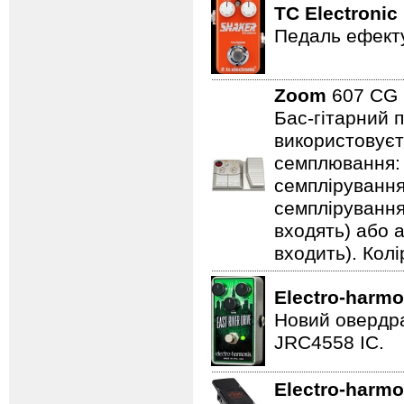
TC Electronic
Педаль ефекту
Zoom
607 C
Бас-гітарний 
використовуєт
семплювання: 3
семплірування,
семплірування
входять) або 
входить). Колі
Electro-harmo
Новий овердра
JRC4558 IC.
Electro-harmo