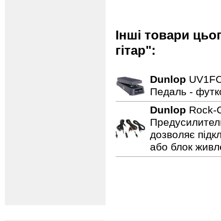
Інші товари цьо
гітар":
Dunlop
UV1F
Педаль - футк
Dunlop
Rock-C
Предусилитель
дозволяє підк
або блок живл