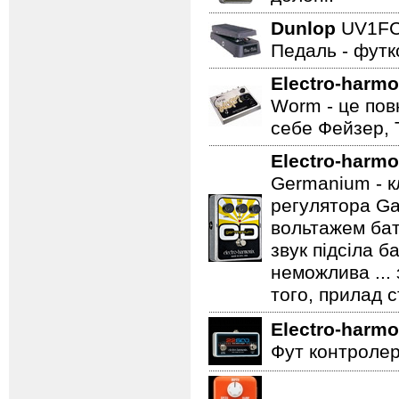
Dunlop
UV1F
Педаль - футк
Electro-harmo
Worm - це пов
себе Фейзер, 
Electro-harmo
Germanium - к
регулятора Ga
вольтажем бат
звук підсіла б
неможлива ...
того, прилад 
Electro-harmo
Фут контролер