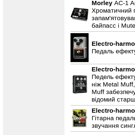
Morley
AC-1 A
Хроматичний п
запам'ятовува
байпасс і Mut
Electro-harmo
Педаль ефекту
Electro-harmo
Педель ефекту
ніж Metal Muf
Muff забезпечу
відомий старш
Electro-harmo
Гітарна педал
звучання сингл