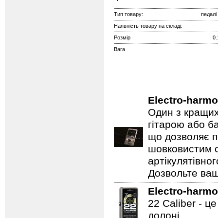
Тип товару:
педалі
Наявність товару на складі:
Розмір
0.
Вага
Electro-harmo
Один з кращих
гітарою або ба
що дозволяє п
шовковистим с
артікулятівног
Дозвольте ваш
Electro-harmo
22 Caliber - ц
долоні.