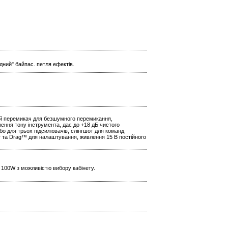
лодний" байпас. петля ефектів.
ий перемикач для безшумного перемикання,
ення тону інструмента, дає до +18 дБ чистого
бо для трьох підсилювачів, слінгшот для команд
т та Drag™ для налаштування, живлення 15 В постійного
 100W з можливістю вибору кабінету.