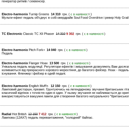
генератор ритмів / секвенсер.
Electro-harmonix
Turnip Greens
14 310
грн. (
є в наявності
)
Мульти-ефект педаль об'єднує в собі овердрайв Soul Food Overdrive і ревер Holy Grai
TC Electronic
Classic TC XII Phaser
14 310
9 302
грн. (
є в наявності
)
Electro-harmonix
Pitch Fork+
14 040
грн. (
є в наявності
)
Педаль
Electro-harmonix
Flanger Hoax
13 500
грн. (
є в наявності
)
Унікальна педаль модуляції. Регулятори ефектів і змішування дозволяють Вам досягат
коливаються від прекрасного хорового мерехтіння, до багатого фейзер. Hoax - педаль,
існування. Фленжер і фейзер в одній педалі.
Electro-harmonix
English Muff’n
12 150
грн. (
є в наявності
)
Ламповий дисторшн, преамп. Грунтуючись на легендарному звучанні британських гітарни
класичний відтінок з точністю один в один. У ньому звучання не наближається до оригі
використовуються вакуумні лампи для створення багатого натурального "британськог
Radial
Hot British
12 150
7 412
грн. (
є в наявності
)
Лампова (12AХ7) педаль перевантаження, "холодний" байпас.