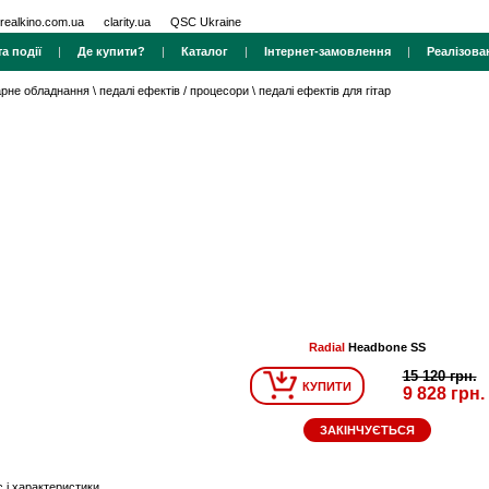
realkino.com.ua
clarity.ua
QSC Ukraine
а події
|
Де купити?
|
Каталог
|
Інтернет-замовлення
|
Реалізова
тарне обладнання
\
педалі ефектів / процесори
\
педалі ефектів для гітар
Radial
Headbone SS
15 120 грн.
КУПИТИ
9 828 грн.
ЗАКІНЧУЄТЬСЯ
 і характеристики