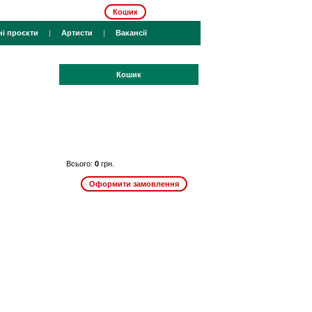
Кошик
ні проєкти
|
Артисти
|
Вакансії
Кошик
Всього:
0
грн.