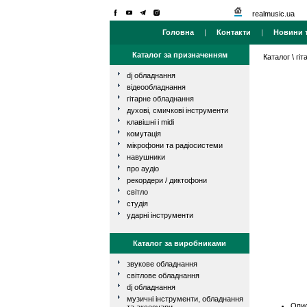
realmusic.ua
Головна
|
Контакти
|
Новини т
Каталог за призначенням
Каталог
\
гі
dj обладнання
відеообладнання
гітарне обладнання
духові, смичкові інструменти
клавішні і midi
комутація
мікрофони та радіосистеми
навушники
про аудіо
рекордери / диктофони
світло
студія
ударні інструменти
Каталог за виробниками
звукове обладнання
світлове обладнання
dj обладнання
музичні інструменти, обладнання
Опис