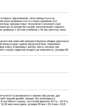
 чотирьох підсилювачів, легко вміщується на
 між моно-режимом 1x4 та стерео-режимом 2x2,
 loop, використовує технологію Consistent Load
нання до 15 метрів без шумів, виготовлений з міцного
м (ширина) x 113 мм (глибина) x 60 мм (висота), вага:
икатися між ними або використовувати обидва одночасно
й вихід усуває гудіння від ground loop, перемикач
фер класу A підтримує високу якість сигналу при
ного струму (адаптер входить до комплекту), розміри 89
тні петлі та активувати їх окремо або разом, дає
ий і міцний дизайн, працює без необхідності
 постійного струму, частотний діапазон 20 Гц – 20 кГц,
4" (6,35 мм) моно-джек, розміри 99 мм x 91,4 мм x 50,8