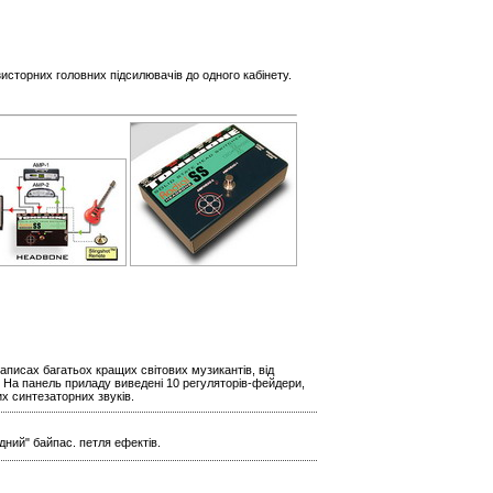
исторних головних підсилювачів до одного кабінету.
аписах багатьох кращих світових музикантів, від
 На панель приладу виведені 10 регуляторів-фейдери,
х синтезаторних звуків.
лодний" байпас. петля ефектів.