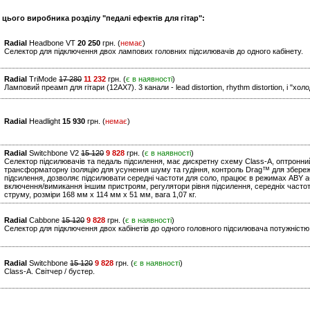
 цього виробника розділу "педалі ефектів для гітар":
Radial
Headbone VT
20 250
грн. (
немає
)
Селектор для підключення двох лампових головних підсилювачів до одного кабінету.
Radial
TriMode
17 280
11 232
грн. (
є в наявності
)
Ламповий преамп для гітари (12AX7). 3 канали - lead distortion, rhythm distortion, і "хо
Radial
Headlight
15 930
грн. (
немає
)
Radial
Switchbone V2
15 120
9 828
грн. (
є в наявності
)
Селектор підсилювачів та педаль підсилення, має дискретну схему Class-A, оптронн
трансформаторну ізоляцію для усунення шуму та гудіння, контроль Drag™ для збереж
підсилення, дозволяє підсилювати середні частоти для соло, працює в режимах ABY а
включення/вимикання іншим пристроям, регулятори рівня підсилення, середніх часто
струму, розміри 168 мм x 114 мм x 51 мм, вага 1,07 кг.
Radial
Cabbone
15 120
9 828
грн. (
є в наявності
)
Селектор для підключення двох кабінетів до одного головного підсилювача потужністю
Radial
Switchbone
15 120
9 828
грн. (
є в наявності
)
Class-A. Світчер / бустер.