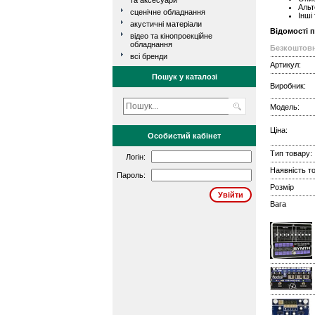
та аксесуари
Альт
сценічне обладнання
Інші
акустичні матеріали
Відомості 
відео та кінопроекційне
обладнання
Безкоштовн
всі бренди
Артикул:
Пошук у каталозі
Виробник:
Модель:
Ціна:
Особистий кабінет
Тип товару:
Логін:
Наявність то
Пароль:
Розмір
Вага