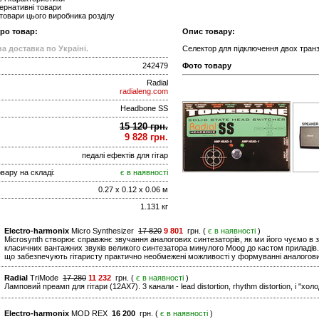
ернативні товари
 товари цього виробника розділу
про товар:
Опис товару:
а доставка по Україні.
Селектор для підключення двох транз
242479
Фото товару
Radial
radialeng.com
Headbone SS
15 120 грн.
9 828 грн.
педалі ефектів для гітар
вару на складі:
є в наявності
0.27 x 0.12 x 0.06 м
1.131 кг
Electro-harmonix
Micro Synthesizer
17 820
9 801
грн. (
є в наявності
)
Microsynth створює справжнє звучання аналогових синтезаторів, як ми його чуємо в з
класичних вантажних звуків великого синтезатора минулого Moog до кастом приладів.
що забезпечують гітаристу практично необмежені можливості у формуванні аналогови
Radial
TriMode
17 280
11 232
грн. (
є в наявності
)
Ламповий преамп для гітари (12AX7). 3 канали - lead distortion, rhythm distortion, і "хо
Electro-harmonix
MOD REX
16 200
грн. (
є в наявності
)