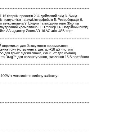
.16 гітарніх пресетів 2.¼-дюймовий вхід 3. Вихід -
 навушніків та аудіоінтерфейсів 5. Реверберація 6.
о звукознімача 9. Вхідній та вихідний гейн (Кнопка
. Вбудований хроматична LED-тюнер 14. Подвійний вихід
рейки АА, адаптер Zoom AD-16 AC або USB-порт
ий перемикач для безшумного перемикання,
ення тону інструмента, дає до +18 дБ чистого
бо для трьох підсилювачів, слінгшот для команд
т та Drag™ для налаштування, живлення 15 В постійного
 100W з можливістю вибору кабінету.