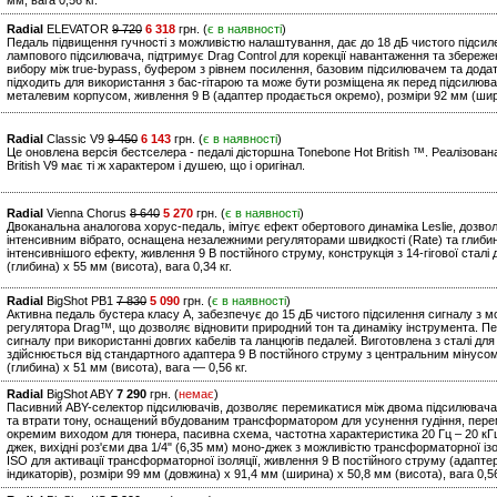
мм, вага 0,56 кг.
Radial
ELEVATOR
9 720
6 318
грн. (
є в наявності
)
Педаль підвищення гучності з можливістю налаштування, дає до 18 дБ чистого підсил
лампового підсилювача, підтримує Drag Control для корекції навантаження та збереж
вибору між true-bypass, буфером з рівнем посилення, базовим підсилювачем та дода
підходить для використання з бас-гітарою та може бути розміщена як перед підсилювач
металевим корпусом, живлення 9 В (адаптер продається окремо), розміри 92 мм (ширин
Radial
Classic V9
9 450
6 143
грн. (
є в наявності
)
Це оновлена версія бестселера - педалі дісторшна Tonebone Hot British ™. Реалізова
British V9 має ті ж характером і душею, що і оригінал.
Radial
Vienna Chorus
8 640
5 270
грн. (
є в наявності
)
Двоканальна аналогова хорус-педаль, імітує ефект обертового динаміка Leslie, доз
інтенсивним вібрато, оснащена незалежними регуляторами швидкості (Rate) та глибин
інтенсивнішого ефекту, живлення 9 В постійного струму, конструкція з 14-гігової сталі
(глибина) x 55 мм (висота), вага 0,34 кг.
Radial
BigShot PB1
7 830
5 090
грн. (
є в наявності
)
Активна педаль бустера класу A, забезпечує до 15 дБ чистого підсилення сигналу з 
регулятора Drag™, що дозволяє відновити природний тон та динаміку інструмента. П
сигналу при використанні довгих кабелів та ланцюгів педалей. Виготовлена з сталі для
здійснюється від стандартного адаптера 9 В постійного струму з центральним мінусо
(глибина) x 51 мм (висота), вага — 0,56 кг.
Radial
BigShot ABY
7 290
грн. (
немає
)
Пасивний ABY-селектор підсилювачів, дозволяє перемикатися між двома підсилювач
та втрати тону, оснащений вбудованим трансформатором для усунення гудіння, пере
окремим виходом для тюнера, пасивна схема, частотна характеристика 20 Гц – 20 кГц, 
джек, вихідні роз'єми два 1/4" (6,35 мм) моно-джек з можливістю трансформаторної ізо
ISO для активації трансформаторної ізоляції, живлення 9 В постійного струму (адапт
індикаторів), розміри 99 мм (довжина) x 91,4 мм (ширина) x 50,8 мм (висота), вага 0,56