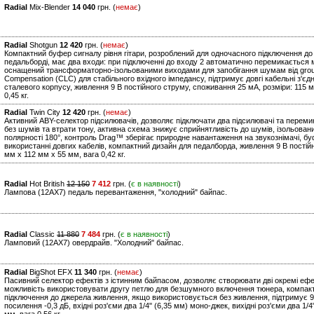
Radial
Mix-Blender
14 040
грн. (
немає
)
Radial
Shotgun
12 420
грн. (
немає
)
Компактний буфер сигналу рівня гітари, розроблений для одночасного підключення до
педальборді, має два входи: при підключенні до входу 2 автоматично перемикається
оснащений трансформаторно-ізольованими виходами для запобігання шумам від ground
Compensation (CLC) для стабільного вхідного імпедансу, підтримує довгі кабельні з'єд
сталевого корпусу, живлення 9 В постійного струму, споживання 25 мА, розміри: 115 м
0,45 кг.
Radial
Twin City
12 420
грн. (
немає
)
Активний ABY-селектор підсилювачів, дозволяє підключати два підсилювачі та перем
без шумів та втрати тону, активна схема знижує сприйнятливість до шумів, ізольовани
полярності 180°, контроль Drag™ зберігає природне навантаження на звукознімачі, бу
використанні довгих кабелів, компактний дизайн для педалборда, живлення 9 В постій
мм x 112 мм x 55 мм, вага 0,42 кг.
Radial
Hot British
12 150
7 412
грн. (
є в наявності
)
Лампова (12AХ7) педаль перевантаження, "холодний" байпас.
Radial
Classic
11 880
7 484
грн. (
є в наявності
)
Ламповий (12AX7) овердрайв. "Холодний" байпас.
Radial
BigShot EFX
11 340
грн. (
немає
)
Пасивний селектор ефектів з істинним байпасом, дозволяє створювати дві окремі ефек
можливість використовувати другу петлю для безшумного включення тюнера, компактн
підключення до джерела живлення, якщо використовується без живлення, підтримує 9 В
посилення -0,3 дБ, вхідні роз'єми два 1/4" (6,35 мм) моно-джек, вихідні роз'єми два 1/