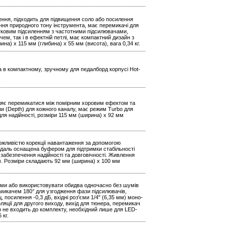
ення, підходить для підвищення соло або посилення
ення природного тону інструмента, має перемикачі для
тковим підсиленням з частотними підсилювачами,
ем, так і в ефектній петлі, має компактний дизайн з
а) x 115 мм (глибина) x 55 мм (висота), вага 0,34 кг.
на в компактному, зручному для педалборд корпусі Hot-
воляє перемикатися між помірним хоровим ефектом та
и (Depth) для кожного каналу, має режим Turbo для
 для надійності, розміри 115 мм (ширина) x 92 мм
можливістю корекції навантаження за допомогою
едаль оснащена буфером для підтримки стабільності
 забезпечення надійності та довговічності. Живлення
м. Розміри складають 92 мм (ширина) x 100 мм
ами або використовувати обидва одночасно без шумів
микачем 180° для узгодження фази підсилювачів,
посилення -0,3 дБ, вхідні роз'єми 1/4" (6,35 мм) моно-
ляції для другого виходу, вихід для тюнера, перемикач
ер не входить до комплекту, необхідний лише для LED-
 кг.