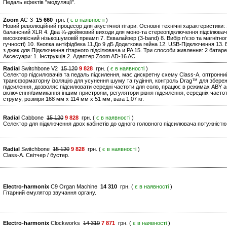
Педаль ефектів "модуляції".
Zoom
AC-3
15 660
грн. (
є в наявності
)
Новий революційний процесор для акустічної гітари. Основні технічні характеристики: 1
балансний XLR 4. Два ¼-дюймовий виходи для моно-та стереопідключення підсілювачів,
високоякісний нізькошумовій преамп 7. Еквалайзер (3-band) 8. Вибір п'єзо та магнітног
гучності) 10. Кнопка антіфідбека 11.До 9 дБ Додаткова гейна 12. USB-Підключення 13
з джек для Підключення гітарного підсілювача и PA 15. Три способи живлення: 2 бата
Аксесуари: 1. Інструкція 2. Адаптер Zoom AD-16 AC
Radial
Switchbone V2
15 120
9 828
грн. (
є в наявності
)
Селектор підсилювачів та педаль підсилення, має дискретну схему Class-A, оптронн
трансформаторну ізоляцію для усунення шуму та гудіння, контроль Drag™ для збереж
підсилення, дозволяє підсилювати середні частоти для соло, працює в режимах ABY а
включення/вимикання іншим пристроям, регулятори рівня підсилення, середніх часто
струму, розміри 168 мм x 114 мм x 51 мм, вага 1,07 кг.
Radial
Cabbone
15 120
9 828
грн. (
є в наявності
)
Селектор для підключення двох кабінетів до одного головного підсилювача потужністю
Radial
Switchbone
15 120
9 828
грн. (
є в наявності
)
Class-A. Світчер / бустер.
Electro-harmonix
C9 Organ Machine
14 310
грн. (
є в наявності
)
Гітарний емулятор звучання органу.
Electro-harmonix
Clockworks
14 310
7 871
грн. (
є в наявності
)