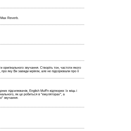
l Max Reverb.
и оригінального звучання. Створіть тон, частоти якого
 про яку Ви завжди мріяли, але не підозрювали про її
х підсилювачів, English Muff'n відтворює їх міць і
нального, як це робиться в "емуляторах", а
о" звучання.