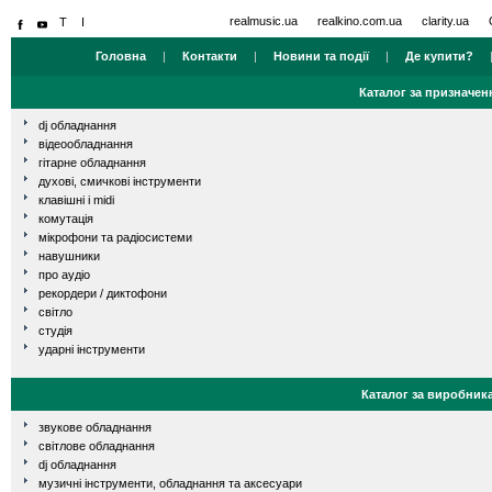
realmusic.ua
realkino.com.ua
clarity.ua
Головна
|
Контакти
|
Новини та події
|
Де купити?
Каталог за призначен
dj обладнання
відеообладнання
гітарне обладнання
духові, смичкові інструменти
клавішні і midi
комутація
мікрофони та радіосистеми
навушники
про аудіо
рекордери / диктофони
світло
студія
ударні інструменти
Каталог за виробник
звукове обладнання
світлове обладнання
dj обладнання
музичні інструменти, обладнання та аксесуари