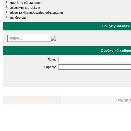
сценічне обладнання
акустичні матеріали
відео та кінопроекційне обладнання
всі бренди
Пошук у каталозі
Особистий кабіне
Логін:
Пароль:
Copyright