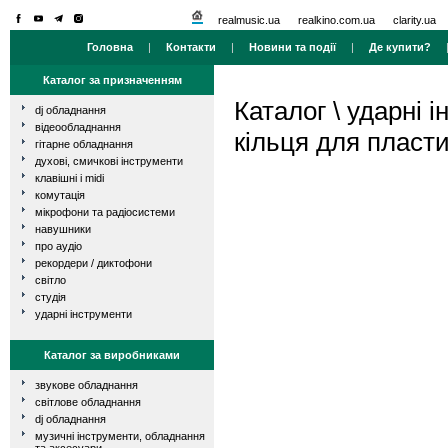
realmusic.ua
realkino.com.ua
clarity.ua
Головна
|
Контакти
|
Новини та події
|
Де купити?
Каталог за призначенням
Каталог
\
ударні і
dj обладнання
відеообладнання
кільця для пласти
гітарне обладнання
духові, смичкові інструменти
клавішні і midi
комутація
мікрофони та радіосистеми
навушники
про аудіо
рекордери / диктофони
світло
студія
ударні інструменти
Каталог за виробниками
звукове обладнання
світлове обладнання
dj обладнання
музичні інструменти, обладнання