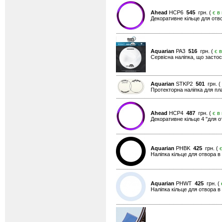
Ahead
HCP6
545
грн. (
є в
Декоративне кільце для отво
Aquarian
PA3
516
грн. (
є 
Сервісна наліпка, що застос
Aquarian
STKP2
501
грн. (
Протекторна наліпка для пла
Ahead
HCP4
487
грн. (
є в
Декоративне кільце 4 "для о
Aquarian
PHBK
425
грн. (
Наліпка кільце для отвора 
Aquarian
PHWT
425
грн. (
Наліпка кільце для отвора в