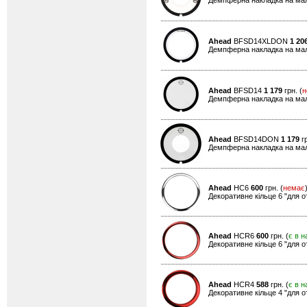
Демпферна накладка на мали
Ahead
BFSD14XLDON
1 20
Демпферна накладка на мал
Ahead
BFSD14
1 179
грн. (
н
Демпферна накладка на мали
Ahead
BFSD14DON
1 179
гр
Демпферна накладка на мали
Ahead
HC6
600
грн. (
немає
Декоративне кільце 6 "для о
Ahead
HCR6
600
грн. (
є в н
Декоративне кільце 6 "для о
Ahead
HCR4
588
грн. (
є в н
Декоративне кільце 4 "для о