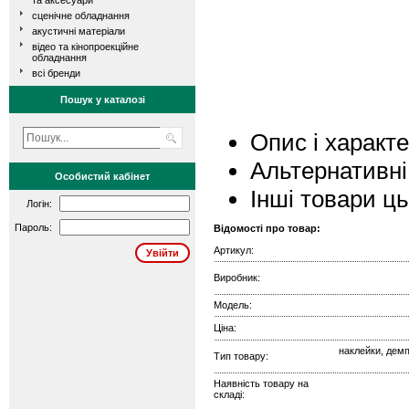
та аксесуари
сценічне обладнання
акустичні матеріали
відео та кінопроекційне
обладнання
всі бренди
Пошук у каталозі
Опис і характ
Альтернативні
Особистий кабінет
Інші товари ц
Логін:
Пароль:
Відомості про товар:
Артикул:
Виробник:
Модель:
Ціна:
наклейки, демп
Тип товару:
Наявність товару на
складі: