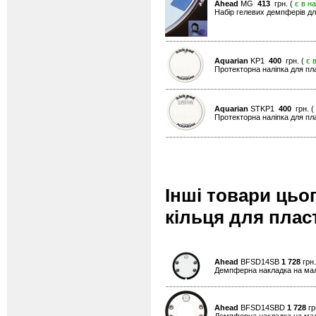
Ahead
MG
413
грн. (
є в н
Набір гелевих демпферів для
Aquarian
KP1
400
грн. (
є 
Протекторна наліпка для пл
Aquarian
STKP1
400
грн. (
Протекторна наліпка для пл
Інші товари цьо
кільця для пласт
Ahead
BFSD14SB
1 728
грн.
Демпферна накладка на мали
Ahead
BFSD14SBD
1 728
гр