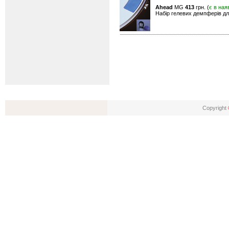
Ahead
MG
413
грн. (
є в ная
Набір гелевих демпферів для
Copyright