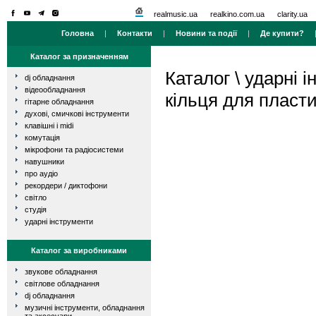
realmusic.ua
realkino.com.ua
clarity.ua
Головна
|
Контакти
|
Новини та події
|
Де купити?
Каталог за призначенням
Каталог
\
ударні і
dj обладнання
відеообладнання
кільця для пласти
гітарне обладнання
духові, смичкові інструменти
клавішні і midi
комутація
мікрофони та радіосистеми
навушники
про аудіо
рекордери / диктофони
світло
студія
ударні інструменти
Каталог за виробниками
звукове обладнання
світлове обладнання
dj обладнання
музичні інструменти, обладнання