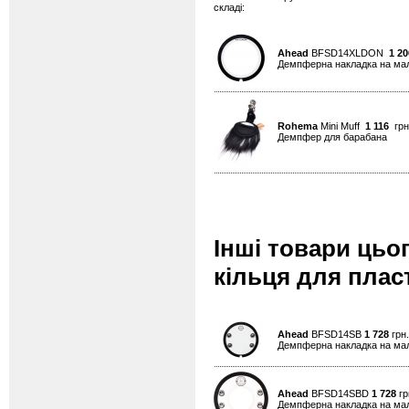
складі:
Ahead
BFSD14XLDON
1 20
Демпферна накладка на мал
Rohema
Mini Muff
1 116
грн
Демпфер для барабана
Інші товари цьо
кільця для пласт
Ahead
BFSD14SB
1 728
грн.
Демпферна накладка на мали
Ahead
BFSD14SBD
1 728
гр
Демпферна накладка на мали