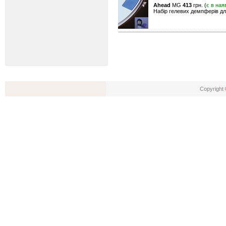
Ahead
MG
413
грн. (
є в ная
Набір гелевих демпферів для
Copyright