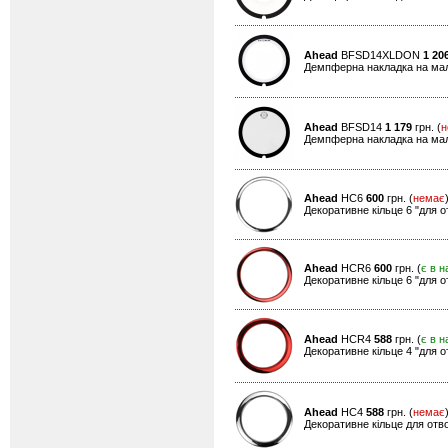
Ahead
BFSD14XLDON
1 20
Демпферна накладка на мал
Ahead
BFSD14
1 179
грн. (
н
Демпферна накладка на мали
Ahead
HC6
600
грн. (
немає
Декоративне кільце 6 "для о
Ahead
HCR6
600
грн. (
є в н
Декоративне кільце 6 "для о
Ahead
HCR4
588
грн. (
є в н
Декоративне кільце 4 "для о
Ahead
HC4
588
грн. (
немає
Декоративне кільце для отвор