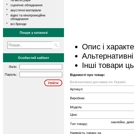
та аксесуари
сценічне обладнання
акустичні матеріали
відео та кінопроекційне
обладнання
всі бренди
Пошук у каталозі
Опис і характ
Альтернативні
Особистий кабінет
Інші товари ц
Логін:
Пароль:
Відомості про товар:
Безкоштовна доставка по Україні.
Артикул:
Виробник:
Модель:
Ціна:
наклейки, демп
Тип товару:
Наявність товару на